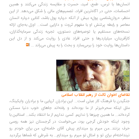
انسان‌ها با ترس، طمع، امید، حسرت و مقایسه زندگی می‌کنند و همین
احساسات، حتی در آگاه‌ترین افراد، تصمیم‌های مالی را شکل می‌دهد. از این
منظر، «روان‌شناسی پول» بیش از آنکه درباره پول باشد، کتابی درباره انسان
معاصر و رابطه پرتنش او با مفهوم ثروت و دارایی است... اوزل به‌جای ارائه
نسخه‌های مستقیم یا توصیه‌های دستوری، تجربه زندگی سرمایه‌گذاران،
کارآفرینان، میلیاردرها و حتی افراد عادی را روایت می‌کند و از دل این
داستان‌ها روایت خود را برمی‌سازد و بحث را به پیش می‌راند
...
تقاضای اخوان ثالث از رهبر انقلاب اسلامی
جنگیدن با فرهنگ کار عبثی است... این برادران آریایی ما و برادران وایکینگ،
مثل اینکه سحرخیزتر از ما بوده‌اند و رفته‌اند جاهای خوب دنیا مسکن
کرده‌اند... ما همین چیزها را نداریم. کسی نداریم از ما انتقاد بکند... استالین با
وجود اینکه خودش گرجی بود، می‌خواست در گرجستان نیز همه روسی
حرف بزنند...من میرم رو میندازم پیش آقای خامنه‌ای، من برای خودم رو
نینداخته‌ام برای تو و امثال تو میرم رو میندازم... به شرطی که شماها برگردید