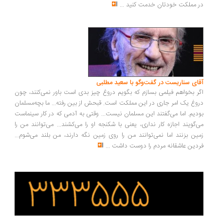
در مملکت خودتان خدمت کنید
...
آقای سناریست در گفت‌وگو با سعید مطلبی
اگر بخواهم فیلمی بسازم که بگویم دروغ چیز بدی است باور نمی‌کنند، چون
دروغ یک امر جاری در این مملکت است. قبحش از بین رفته... ما بچه‌مسلمان
بودیم. اما می‌گفتند این مسلمان نیست... وقتی به آدمی که در کار سینماست
می‌گویند اجازه کار نداری، یعنی با شکنجه او را می‌کشند... می‌توانند من را
زمین بزنند اما نمی‌توانند من را روی زمین نگه دارند، من بلند می‌شوم...
فردین عاشقانه مردم را دوست داشت
...