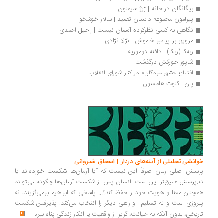
بیگانگان در خانه | ژرژ سیمنون
پیرامون مجموعه داستان تعمید | سالار خوشخو
نگاهی به کسی نظرکرده آسمان نیست | راحیل احمدی
مروری بر پیامبر خاموش | نژلا نژادی
ربه‌کا (ربکا) | دافنه دوموریه
شاپور جورکش درگذشت
افتتاح «شهر مردگان» در کنار شورای انقلاب
پان | کنوت هامسون
خوانشی تحلیلی از آینه‌های دردار | اسحاق شیروانی
پرسش اصلی رمان صرفاً این نیست که آیا آرمان‌ها شکست خورده‌اند یا
نه.پرسش عمیق‌تر این است: انسان پس از شکست آرمان‌ها چگونه می‌تواند
همچنان معنا و هویت خود را حفظ کند؟... پاسخی که ابراهیم برمی‌گزیند، نه
پیروزی است و نه تسلیم. او راهی دیگر را انتخاب می‌کند: پذیرفتن شکست
تاریخی، بدون آنکه به خیانت، گریز از واقعیت یا انکار زندگی پناه ببرد
...