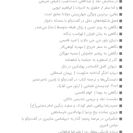
در ستایش نقد و عبدالعلی دست‌غیب | فیض شریفی
و اما سفر از حقوق به ادبیات | ابراهیم ایوبی 
بقایی: برترین ویژگی جهان‌بینی مولانا عشق است
فصل شکوفه‌های نخل در گفت‌وگو با محدثه دلنواز
نگاهی به پیتر تمین و زوال طبقه متوسط | سارا بنی‌صدر
نگاهی به رمان فوران | لهراسب‌ زنگنه
دنیای بلور جی جی بالارد | امید قاسمی
نگاهی به سفر خروج | مهدیه کوهی‌کار
نگاهی به پیامبر خاموش | سمیه مهرگان
 گذر از اسطوره به حماسه با شاهنامه 
 دیوان کامل الکساندر پوشکین در بازار 
درباره اخگر گداخته حکومت |  پیمان اسحاقی
دلبستگی‌ها و ترجمه کتاب در گفت‌وگو با رامین ناصرنصیر
2001: اودیسه­‌ی فضایی | آرتور سی کلارک
نگاهی به یوما |  الهام قاسمی
نشست نقد و بررسی تندیس ناتالی
حمیدرضا برقعی، شعر کودک و سفره رنگین امام مجتبی(ع)
چیزی نمانده یخ بزنم! | بهاءالدین خرمشاهی
حکمرانی در عرصه پنجم؛ گذار به دیپلماسی سایبری در گفت‌وگو با 
عباس قنبری
درباره تاریکی معلق روز | علیرضا فراهانی