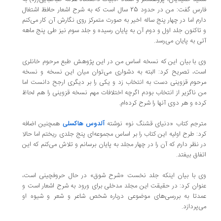
فارس گفت: من در حدود 25 سال است که به شرح اشعار حافظ اشتغال
دارم اما در چهار پنج ساله اخیر به صورت متمرکز روی نگارش آن کار می‌کنم
و تاکنون جلد اول و دوم آن به پایان رسیده و جلد سوم نیز طی پنج ماهه
آتی به پایان می‌رسد.
وی با بیان این که نسخه اساس من در این پژوهش طبع مرحوم خانلری
است، تصریح کرد: البته به دشواری می‌توان میان این نسخه و نسخه
مرحوم قزوینی دست به انتخاب زد و یکی را بر دیگری ارجح دانست اما
من ناگزیر از انتخاب بودم اگرچه اختلافات مهم نسخه قزوینی را هم لحاظ
کرده و هر دوی آنها را شرح کرده‌ام.
مترجم کتاب «دنیای قشنگ نو» نوشته
آلدوس هاکسلی
همچنین اضافه
کرد: طرح اولیه این کتاب را بر اساس مجموعه‌ای پنج جلدی ریختم اما حالا
در نظر دارم که آن را در چهار مجلد به پایان برسانم و تلاش می‌کنم که این
اتفاق بیفتد.
وی با بیان اینکه جلد نخست «شرح شوق» در حال حروفچینی است،
عنوان کرد: در حقیقت این مجلد مدخلی برای ورود به شرح اشعار است و
عمدتا به بررسی‌های موضوعی درباره شخص شاعر و شعر و شیوه او
می‌پردازد.