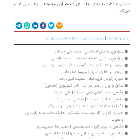
انتشارات قطره به زودی جلد اول و دوم این مجموعه را راهی بازار کتاب
می‌کند.
|
|
|
معرفی و نقد کتاب
شعر و ادبیات کهن
حافظ (خواجه شمس‌الدین)
پیرامون یخچال اینشتین | محمدعلی حسنلو
پیرامون صدایی که شنیده نشد | محمد فاضلی
مروری بر ۶۰ الگوی مدل کسب و کار | موسی رحمانی
مروری بر تعلیق سارتر | مهرسا صفرخانی
درباره زئوس غریبه‌نواز | سعیده امین زاده
عشق و پول در هواردز اند | نادر شهریوری (صدقی)
نگاهی به نه گفتن کافی نیست | علی اخوت
نگاهی به اتاق شماره 6 | مجتبی شجاعی‌زاده
10 نکته خواندنی درباره هارولد پینتر | بهار سرلک
حیدری گوران: کار نویسنده نشانگری حقیقت است، نه بازنمایی 
واقعیت
نگاهی به بیچارگان داستایفسکی | حمیدرضا امیدی‌سرور
و اما در جست‌وجوی میلان کوندرا | فاطیما احمدی