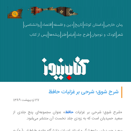
رمان خارجی
داستان کوتاه
تاریخ
دین و فلسفه
اقتصاد
روانشناسی
شعر
کودک و نوجوان
طرح جلد
فیلم
طنز
ریشه‌ها
پس از کتاب
شرح شوق؛ شرحی بر غزلیات حافظ
27 اردیبهشت 1389
«شرح شوق؛ شرحی بر غزلیات
حافظ
» عنوان مجموعه‌ای پنج جلدی از
سعید حمیدیان است که به زودی جلد نخست آن منتشر می‌شود.
سعید حمیدیان، پژوهشگر و استاد ادبیات دانشگاه علامه طباطبایی(ره) به