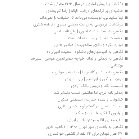
10 کتاب پرفروش آمازون در سال ۲۰۲۳ معرفی شدند
حاشیه‌ای بر ترکه‌های درخت آلبالو | رضا کلی‌وندی
لیلا سلیمانی: نویسنده می‌داند که حقیقت را نمی‌داند
سرگذشت فردوسی به روایت مجتبی مینوی | فاطمه شکری
نگاهی به بقیه سادات اخوی | علی‌الله سلیمی
 نشست نقد و بررسی نفحات نفت
درباره مگره و بانوی سالخورده | صادق وفایی
نگاهی به امبرسون‌های باشکوه | سعیده امین‌زاده
نگاهی به زندگی و زمانه خواجه نصیرالدین طوسی | علیرضا 
روشنایی
نگاهی به تولد در کالیفرنیا | صدیقه رضوانی‌نیا
مروری بر آتن و اورشلیم | پارسا شهری
نشست نقد و بررسی بانگ آزادی
زندگی‌نامه فرح، اما هاشمی نسب منتشر شد
خشونت و عقده حقارت | مصطفی ملکیان
عاملیت انسان در گفت‌وگو با خسرو باقری
پیرامون آنا کارنینا | جیمز میک
سفرنامه زن آقا و مردم‌شناسی ایرانی
نگاهی به راهنمای شهر تهران ۱۳۲۸ |  آناهید خزیر
 ۴۹ هزار تومان برای ۲۴ نقد از کاشفی خوانساری