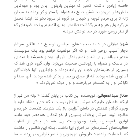
صله زیادی داشت. کسی که بهترین باریتون ایران بود و مهم‌ترین
ش‌ها را می‌خواند شش صبح به همراه ارکستر و کر بردند به میدان
له تا برای مردم کوچه و خیابان در گروه کر سرود بخواند. ابتدا تحمل
‌کرد ولی هر چه می‌گذشت طاقتش به رو اتمام می‌رفت. ضربه‌ای که
 نظر روحی خورد در حد توانش نبود.»
لا میلانی
در ادامه صحبت‌های مجلسی توضیح داد: «آقای سرشار
ار آسیب روحی شد. او که اگر موقعیت فراهم بود یک سولیست
تبر بین‌المللی می‌شد و تمام زندگی‌اش اپرا بود و همیشه با صدایی
 ماسک و همراه با رزونانس صحبت می‌کرد، وارد گروه کری شد که
یاری از هنرمندان خوب آن رفته بودند و جایگزین آنها خوانندگان
اتوری شده بودند که از طریق روابط وارد کر شده بودند. آنها صدا و
راکتر او را به تمسخر می‌گرفتند و او را درک نمی‌کردند.»
ناز سیداصفهانی
، نویسنده این کتاب در پایان گفت: «البته من غیر از
نکه اطمینان دارم که سرشار به قتل نرسید، بلکه حتی اعتقاد دارم با
ود گرفتار شدنش در دامان آلزایمر، باز یک هنرمند شکست خورده و
لوم نبود. سرشار برخلاف بسیاری از خوانندگان هم‌عصر خود مانند
لین باغچه‌بان، رشید وطن‌دوست و... هم در پیش از انقلاب
الیت‌های گسترده‌ای در اجرای اپرا داشت، بلکه این شانس را داشت
 با حمایت زنده‌یاد داریوش مهرجویی و ناصر تقوایی، بر پرده سینما