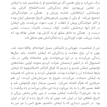
ک نمی‌کرد و برای همین اگر می‌خواستیم او را بشناسیم باید با ایشان
 تماس می‌بودیم. تمام زندگی‌اش تحت‌الشعاع کارش بود،
ستانش، ارتباطاتش، تغذیه، ورزش و... همگی در خوانندگی‌اش
میع می‌شد. او یکی از بهترین باریتون‌های تاریخ موسیقی ایران بوده
اکثر خوانندگان پیش از انقلاب از غرب دعوت می‌شدند ولی ایشان
 کنار آنها درخشش داشت. کوک درست، تکنیک درست، تنفس
ست و... همگی به خاطر عشق او به کارش بود. همان علاقه بود که
عث می‌شد، فوت کوزه‌گری را به شاگردانش هم منتقل کند.
 از شخصیت، مهربانی و تکنیکش بسیار آموخته‌ام. واقعا حیف شد،
ن با آن نوع سلامت و زندگی‌ای که ایشان داشتند، باید سال‌ها
دگی می‌کردند و در اپرا می‌خواندند ولی متاسفانه وقتی در یک
تیوال که در کشور ارمنستان شرکت کردیم متوجه اولین نشانه‌های
اموشی ایشان شدیم و دیدیم که فینالِ کاراکتر «اسکامیلیو» که ایشان
رها استادانه آن را خوانده بودند، فراموش کردند و عده‌ای که همیشه
 ایشان حسادت می‌کردند، شروع به سرزنش‌شان کردند؛ آن هم
شاری که هرگز اشتباه نمی‌کرد. حسین سرشار دچار فراموشی شد و
ط مسیر تالار را به یاد می‌آورد و به این مکان می‌آمد و راه برگشت را
 یاد نمی‌آورد! درگذشت ایشان موجب از بین رفتن بخش بزرگی از
ریخ شفاهی اپرا در ایران شد، چون او یک تاریخ زنده از اپرا در ایران
د. در آخرین دیداری که با ایشان داشتیم، هیچ کس را جز من به