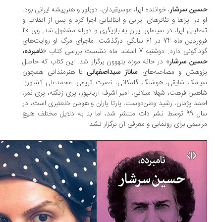
ین سرشار
، خواننده اپرا، موسیقیدان، دوبلور و هنرپیشه ایرانی بود.
 در اپراها و تئاترهای ایرانی و ایتالیایی اجرا کرد و پس از انقلاب و
تعطیلی اپرا، در سینمای ایران به بازیگری و دوبله مشغول شد. وی 20
فروردین ماه 74 در ۶1 سالگی درگذشت. ماجرای مرگ او روایت‌های
گونی دارد. دوشنبه 7 اسفند ماه نشست بررسی کتاب «
نامبرده،
ین‌ سرشار
» در خانه موزه بتهوون برگزار شد. این کتاب که حاصل
وهش و مصاحبه‌های
ساناز سیداصفهانی
با هنرمندانی همچون
امک شایقی، هوشنگ گلمکانی، نصرت کریمی، محمدعلی کشاورز،
هین فرهت، شهلا میلانی، امیر اشرف آریانپور، پری زنگنه، پری ثمر،
مد پژمان، رشید وطن‌دوست، یارتا یاران و هومن خلعتبری است، در
سال 99 توسط نشر دات منتشر شد، اما بنا به دلایل مختلف هیچ
اسمی برای رونمایی و معرفی آن برگزار نشد.