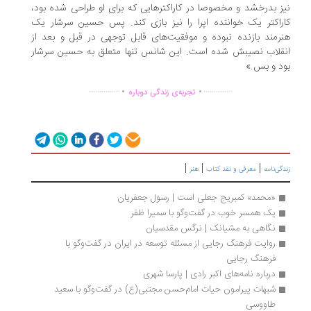
ز بدرخشد و مخصوصا در کاراکترهایی که برای او طراحی شده بود،
راکتر یک خواننده اپرا را نیز بازی کند. پس حسین سرشار یک
رمند بازنده نبوده و موفقیت‌های قابل توجهی در قبل و بعد از
قلاب نصیبش شده است. این شانس تنها متعلق به حسین سرشار
د و بس.»
.
.
...............
..............
تجربه‌ی زندگی دوباره
|
|
|
گی‌نامه
معرفی و نقد کتاب
هنر
«محمد» کمبریج جعلی است | رسول جعفریان
یک همسر خوب در گفت‌وگو با سمیرا ظفر 
نگاهی به مشیانک | نرگس مقدسیان
روایت فرهنگ رجایی از مسئله توسعه در ایران در گفت‌وگو با 
فرهنگ رجایی
درباره نامه‌‌های اکبر رادی | پارسا شهری
شبهات پیرامون حیات امام‌حسن مجتبی‌(ع) در گفت‌وگو با سعید 
طاووسی