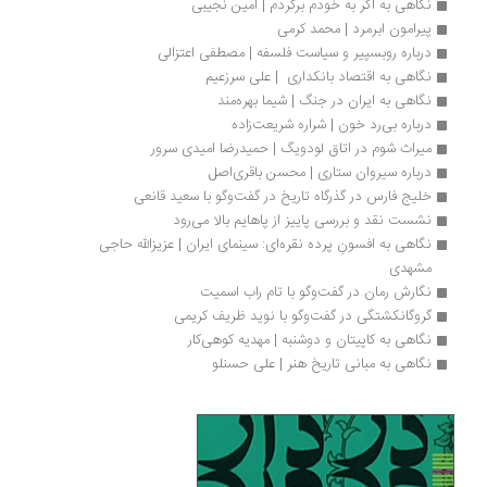
نگاهی به اگر به خودم برگردم | امین نجیبی
پیرامون ابرمرد | محمد کرمی
درباره روبسپیر و سیاست فلسفه | مصطفی اعتزالی
نگاهی به اقتصاد بانکداری  | علی سرزعیم
نگاهی به ایران در جنگ | شیما بهره‌مند
درباره بی‌رد خون | شراره شریعت‌زاده
میراث شوم در اتاق لودویگ | حمیدرضا امیدی سرور
درباره سیروان ستاری | ​​​​​​​محسن باقری‌اصل
خلیج فارس در گذرگاه تاریخ در گفت‌وگو با سعید قانعی
نشست نقد و بررسی پاییز از پاهایم بالا می‌رود
نگاهی به افسونِ پرده نقره‌ای: سینمای ایران | عزیزالله حاجی 
مشهدی
نگارش رمان در گفت‌وگو با تام راب اسمیت
گروگانکشتگی در گفت‌وگو با نوید ظریف کریمی
نگاهی به کاپیتان و دوشنبه | مهدیه کوهی‌کار
نگاهی به مبانی تاریخ هنر | علی حسنلو