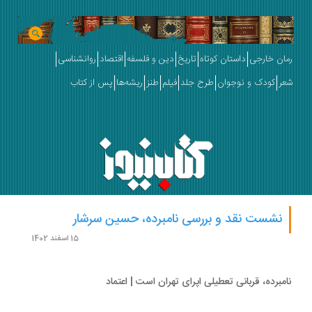
ان خارجی
داستان کوتاه
تاریخ
دین و فلسفه
اقتصاد
روانشناسی
ر
کودک و نوجوان
طرح جلد
فیلم
طنز
ریشه‌ها
پس از کتاب
نشست نقد و بررسی نامبرده، حسین سرشار
15 اسفند 1402
مبرده، قربانی تعطیلی اپرای تهران است | اعتماد