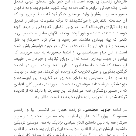
ل‌های زنجیره‌ای بوده است!»، این خبر برای عده‌ای گویی تبدیل
ن یک قربانی آلزایمر و تصادف به یک شهید مظلوم بود و به ناگهان
ورِ حسین سرشار را وارد عرصه‌ای دیگر کرد که اتفاقا چیزی بود که
 جماعت انتظارش را می‌کشیدند تا مرگ مظلومانه سرشار را تبدیل
 یک تراژدی قهرمانانه کنند. در چنین فضایی که بعضی از مردم آنچه
ست داشتند، شنیده و باور کرده بودند، ناگهان ساناز سیداصفهانی با
ابی که پیام بیداری داشت، سر رسید و اعلام کرد: «سرشار به قتل
سیده و تنها قربانی یک تصادف رانندگی در دوره فراموشی‌اش شده
ت.» این پیام سیداصفهانی از اینجا جسورانه به نظر می‌رسد که
امی در جهت بیداری است نه آن رویای تراژیک و قهرمان‌ساز. طبیعتا
 دسته که شدید دلبسته این داستان شده بودند، سعی در نادیده
فتن، بدگویی و حتی تخریب گردآورنده آن کردند. هر چند در نهایت
 مددِ امکان دسترسی به فضای مجازی، در تخریب این نویسنده و
وهشگر، خوشبختانه موفقیتی به دست نیاوردند. به‌طور کلی افرادی
 در مسیر روشنگری قدم می‌گذارند این جسارت را دارند که از نادیده
فته شدن تا تخریب را به جان بخرند به قیمت دانایی.»
 ادامه
جاوید مجلسی
، نوازنده هورن در ارکستر اپرا و ارکستر
فونیک تهران گفت: «اوایل انقلاب مردم سیاسی شده بودند و من و
شار هم به دلیل داشتن افکار سیاسی نزدیک به هم، دوستی نزدیکی
شتیم. ایشان قبل از انقلاب سولیست اپرای تهران بود و بعد از انقلاب
گهان منتقل شد به گروه کر و در جایگاهی که با سطح کار ایشان