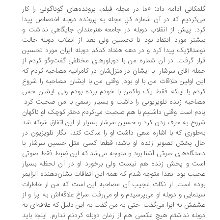
مکانی ادامه داد: «ما در مجله فیلم، پرونده‌های گوناگونی را کار
‌کردیم که در آن شماره کلِ مجله به پرونده دوبله اختصاص پیدا
د. پیش از انقلاب دوبله در جامعه هنرمندان جایگاهی نداشت و
شتر مورد انتقاد بود تا تحسین ولی بعد از انقلاب دوبله حالت
ستالژیک پیدا کرد و در دهه هفتاد کم‌کم دوبله ایران مورد تحسین
ار گرفت. در آن شماره من با دوبلورهای مختلفی گفت‌وگو کردم از
له آقای سرشار. با ایشان در منزل‌شان در کامرانیه مصاحبه کردم که
ن اولین ملاقات من با او بود. وقتی من با ایشان مصاحبه را شروع
دم با اینکه فقط یک واکمن با خودم برده بودم ولی ایشان حس
احبه زنده تلویزیونی را داشت و بسیار رسمی با من صحبت کرد.
دم است وقتی داشتیم با هم صحبت می‌کردم دختر کوچک او ناگهان
وع به حرف زدن کرد و حسین سرشار بسیار از این اتفاق شوکه شد
‌طوری که با اشاره سعی داشت او را ساکت کند، انگار تلویزیون در
ل پخش تصویر زنده او باشد؛ قطعا کسی مثل حسین سرشار با
تگاه‌های صوتی آشنا بود و متوجه می‌شد که این ضبط فقط صوتی
ت و پخش زنده هم نیست ولی برخورد او در آن لحظه بسیار
یب بود. بعدا متوجه شدم که همه این اتفاقات نشان‌دهنده آلزایمر
ده است. از نکات عجیب آن مصاحبه این است که من از خاطرات
نمایی و دوبله او می‌پرسیدم و او می‌رفت سراغ علاقه‌اش به اپرا و از
قش به اپرا می‌گفت. حتی به من گفت به این دلیل که علاقه‌ای به
بله نداشتم هیچ عکسی هم از زمان دوبله کردنم ندارم. اینجا باید