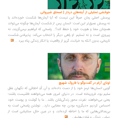
انشی تحلیلی از آینه‌های دردار | اسحاق شیروانی
سش اصلی رمان صرفاً این نیست که آیا آرمان‌ها شکست خورده‌اند یا
.پرسش عمیق‌تر این است: انسان پس از شکست آرمان‌ها چگونه می‌تواند
چنان معنا و هویت خود را حفظ کند؟... پاسخی که ابراهیم برمی‌گزیند، نه
روزی است و نه تسلیم. او راهی دیگر را انتخاب می‌کند: پذیرفتن شکست
ریخی، بدون آنکه به خیانت، گریز از واقعیت یا انکار زندگی پناه ببرد
...
ونای آرام در گفت‌وگو با فاروک شهیچ
یی انسان‌ها ترمزِ خود را از دست داده‌اند و آن کُدِ اخلاقی که نگهبان عقل
یم بود، فروریخته است. در دنیای امروز، همه می‌خواهند فاشیست باشند؛
نی می‌خواهند نفرت، محورِ زندگی‌شان باشد... ما با گوشت و پوست خود
ساس کردیم «دیگری» بودن چه معنایی دارد... نوشتن پاسخی است به
‌عدالتی‌هایی که ما را احاطه کرده‌اند، و در عین حال، ستایشی است از
بایی زندگی و شادی‌هایش
...