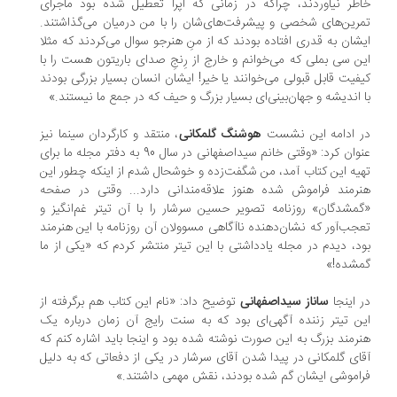
طر نیاوردند، چراکه در زمانی که اپرا تعطیل شده بود ماجرای
رین‌های شخصی و پیشرفت‌های‌شان را با من درمیان می‌گذاشتند.
شان به قدری افتاده بودند که از منِ هنرجو سوال می‌کردند که مثلا
ن سی بملی که می‌خوانم و خارج از رِنجِ صدای باریتون هست را با
فیت قابل قبولی می‌خوانند یا خیر! ایشان انسان بسیار بزرگی بودند
 اندیشه‌ و جهان‌بینی‌ای بسیار بزرگ و حیف که در جمع ما نیستند.»
 ادامه این نشست
هوشنگ گلمکانی
، منتقد و کارگردان سینما نیز
عنوان کرد: «وقتی خانم سیداصفهانی در سال 90 به دفتر مجله ما برای
یه این کتاب آمد، من شگفت‌زده و خوشحال شدم از اینکه چطور این
رمند فراموش شده هنوز علاقه‌مندانی دارد... وقتی در صفحه
مشدگان» روزنامه تصویر حسین سرشار را با آن تیتر غم‌انگیز و
جب‌آور که نشان‌دهنده ناآگاهی مسوولان آن روزنامه با این هنرمند
د، دیدم در مجله یادداشتی با این تیتر منتشر کردم که «یکی از ما
شده!»
 اینجا
ساناز سیداصفهانی
توضیح داد: «نام این کتاب هم برگرفته از
ن تیتر زننده آگهی‌ای بود که به سنت رایج آن ‌زمان درباره یک
رمند بزرگ به این صورت نوشته شده بود و اینجا باید اشاره کنم که
ای گلمکانی در پیدا شدن آقای سرشار در یکی از دفعاتی که به دلیل
اموشی ایشان گم شده بودند، نقش مهمی داشتند.»