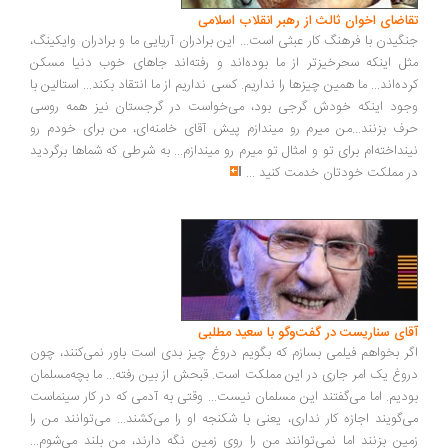
اضای اخوان ثالث از رهبر انقلاب اسلامی
گیدن با فرهنگ کار عبثی است... این برادران آریایی ما و برادران وایکینگ،
ل اینکه سحرخیزتر از ما بوده‌اند و رفته‌اند جاهای خوب دنیا مسکن
ده‌اند... ما همین چیزها را نداریم. کسی نداریم از ما انتقاد بکند... استالین با
ود اینکه خودش گرجی بود، می‌خواست در گرجستان نیز همه روسی
ف بزنند...من میرم رو میندازم پیش آقای خامنه‌ای، من برای خودم رو
نداخته‌ام برای تو و امثال تو میرم رو میندازم... به شرطی که شماها برگردید
 مملکت خودتان خدمت کنید
...
ای سناریست در گفت‌وگو با سعید مطلبی
ر بخواهم فیلمی بسازم که بگویم دروغ چیز بدی است باور نمی‌کنند، چون
وغ یک امر جاری در این مملکت است. قبحش از بین رفته... ما بچه‌مسلمان
دیم. اما می‌گفتند این مسلمان نیست... وقتی به آدمی که در کار سینماست
‌گویند اجازه کار نداری، یعنی با شکنجه او را می‌کشند... می‌توانند من را
ین بزنند اما نمی‌توانند من را روی زمین نگه دارند، من بلند می‌شوم...