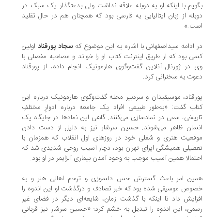
بگویم با اینکه او به دوبله علاقه نداشت ولی بدعت‎گذار یک سبک در
بله از زبان ایتالیایی به فارسی بود که همچنان هم در حال تقلید
ت.»
 ادامه سیداصفهانی با اشاره به این موضوع که
سجاد پورقناد
اولین
ی بود که از طریق اینترنت کتاب او را خواند و مصاحبه مفصلی با
 در ژورنال آنلاین گفت‌وگوی هارمونیک انجام داده، از پورقناد
وت به سخنرانی کرد.
رقناد، موسیقیدان و سردبیر مجله گفت‌وگوی هارمونیک درباره این
اب گفت: «به‌طور طبیعی افراد یک جامعه درباره ادوارِ مختلفِ
ریخی، سعی در نمادسازی می‌کنند. گاهی این نمادها در جایگاه یک
سان ظاهر می‌شوند. حسین سرشار نیز به دلیل از دست دادن
قعیت هنری و شغلی خود در روزهای اول انقلاب که همزمان با
طیلی همیشگی اپرای تهران بود، دچار آسیب روحی شدیدی شد که
تمالا همین آسیب موجب به وجود آمدن بیماری آلزایمر در او بود.
ین امر باعث گسترش حس دلسوزی و ترحم اهالی هنر و به
وص موسیقی شده بود که خبر تصادف و درگذشت او این اندوه را
زایش داد تا اینکه با گذشت زمان، شایعه‌ای دیگر در فضای غیر
می، این اندوه را تبدیل به خشم کرد؛ «حسین سرشار نیز قربانی