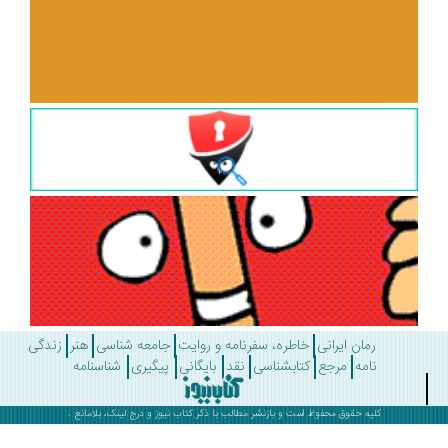
رمان ایرانی
خاطره، سفرنامه و روایت
جامعه شناسی
هنر
زندگی
نامه
مرجع
کتابشناسی
نقد
بایگانی
پیگیری
شناسنامه
کلیه حقوق محفوظ است و بازنشر مطالب با ذکر
کتاب نیوز
و درج لینک، بلامانع .