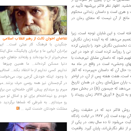
ید. اظهار نظر فاکنر بی‌شبهه تأیید بر
ت و هری است و داستان زندانی محکوم
ه مانع از آن نیست که معنای رمان در
مبر 1937 پایان یافته است و این شایان توجه است، زیرا
تقاضای اخوان ثالث از رهبر انقلاب اسلامی
تعمیم می‌دهد که به آینده زمان نگارش
جنگیدن با فرهنگ کار عبثی است... این
دت نخستین نگارش خود را بازبینی کرده
برادران آریایی ما و برادران وایکینگ، مثل اینک
 را روزآمد کرده است. او خود در این
سحرخیزتر از ما بوده‌اند و رفته‌اند جاهای خو
تفهیم شود که داستان عشاق تیره‌بخت با
دنیا مسکن کرده‌اند... ما همین چیزها را
لهای وحشی» است در واقع در ماه مه
ر ژوئیه 1938 پایان می‌گیرد؛ حال آن که داستان «پیرمرد» که آغاز
نداریم. کسی نداریم از ما انتقاد بکند... استالی
است، هفت هفته پس از آن، در اواخر
با وجود اینکه خودش گرجی بود، می‌خواست
توصیف باران سیل‌آسای رمان در همان تاریخ
در گرجستان نیز همه روسی حرف بزنند...من
واقعی سیل بزرگ می‌سی‌سی‌پی (بهار 1927) روی می‌دهد که جیسون (5) در بخش سوم
میرم رو میندازم پیش آقای خامنه‌ای، من برا
خشم و هیاهو، بدان اشاره می‌کرد زیرا تک‌گویی او به تاریخ 6 آوریل 1928، زمان رویداد را
خودم رو نینداخته‌ام برای تو و امثال تو میر
رو میندازم... به شرطی که شماها برگردید د
مملکت خودتان خدمت کنید
...
 روش فاکنر دید که در حقیقت روش
شاهد آن بوده است (در 1927 در ایالت زادگاه
ت می‌شود تا ده سال بعد، در یکی از
ر از نظر نگارش‌اند، پایان گیرد. واقعیت