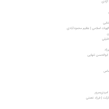
آزادی
تابی
الهیات اسلامی | عظیم محمودآبادی
ن
لیلی 
زاد
بوالحسن تنهایی 
ساس
امیدی‌سرور
ارکت | فرزاد نعمتی