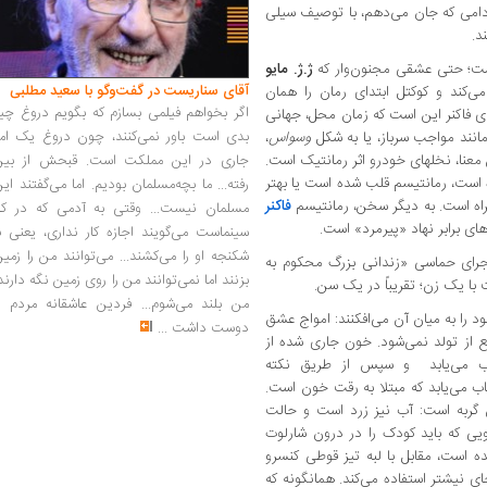
دامی که جان می‌دهم، با توصیف سیلی
د.
ست؛ حتی عشقی مجنون‌وار که
ژ.ژ. مایو
آقای سناریست در گفت‌وگو با سعید مطلبی
‌کند و کوکتل ابتدای رمان را همان
اگر بخواهم فیلمی بسازم که بگویم دروغ چی
ای فاکنر این است که زمان محل، جهانی
بدی است باور نمی‌کنند، چون دروغ یک امر
انند مواجب سرباز، یا به شکل
وسواس
،
جاری در این مملکت است. قبحش از بین
 معنا، نخلهای خودرو اثر رمانتیک است.
ه است، رمانتیسم قلب شده است یا بهتر
رفته... ما بچه‌مسلمان بودیم. اما می‌گفتند ای
راه است. به دیگر سخن، رمانتیسم
فاکنر
مسلمان نیست... وقتی به آدمی که در کار
ای برابر نهاد «پیرمرد» است.
سینماست می‌گویند اجازه کار نداری، یعنی ب
شکنجه او را می‌کشند... می‌توانند من را زمی
اجرای حماسی «زندانی بزرگ محکوم به
بزنند اما نمی‌توانند من را روی زمین نگه دارند
با یک زن؛ تقریباً در یک سن.
من بلند می‌شوم... فردین عاشقانه مردم را
را به میان آن می‌افکنند: امواج عشق
دوست داشت
...
ع از تولد نمی‌شود. خون جاری شده از
اب می‌یابد و سپس از طریق نکته
ب می‌یابد که مبتلا به رقت خون است.
 گربه است: آب نیز زرد است و حالت
قویی که باید کودک را در درون شارلوت
 است، مقابل با لبه تیز قوطی کنسرو
ی نیشتر استفاده می‌کند. همانگونه که