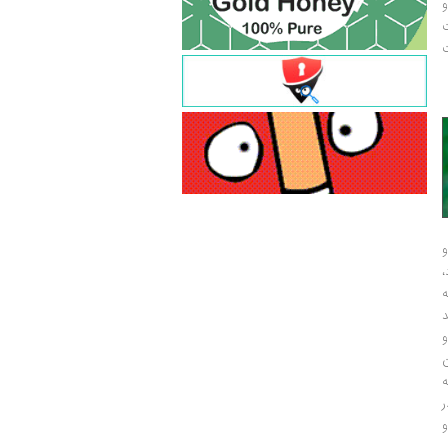
و
ت
ت
و
و
ر