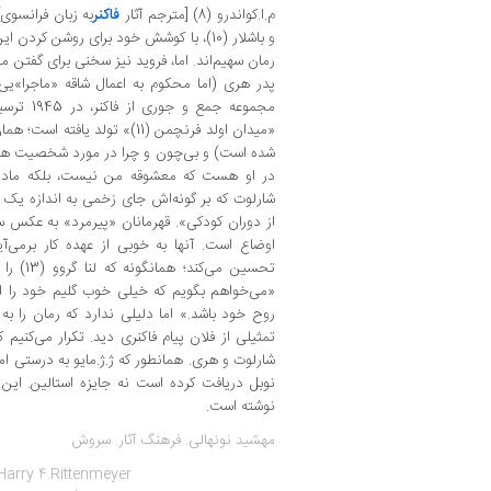
م.ا.کواندرو (8) [مترجم آثار
فاکنر
و باشلار (10)، با کوشش خود برای روشن ک
رمان سهیم‌اند. اما، فروید نیز سخنی برای گفتن م
پدر هری (اما محکوم به اعمال شاقه «ماجرا»یی ن
مجموعه جم
شده است) و بی‌چون و چرا در مورد شخصیت هری
در او هست که معشوقه من نیست، بلکه ماد
شارلوت که بر گونه‌اش جای زخمی به اندازه یک
از دوران کودکی». قهرمانان «پیرمرد» به عکس سا
اوضاع است. آنها به خوبی از عهده کار برمی‌آی
تحسین می
«می‌خواهم بگویم که خیلی خوب گلیم خود را ا
روح خود باشد.» اما دلیلی ندارد که رمان را ب
تمثیلی از فلان پیام فاکنری دید. تکرار می‌ک
شارلوت و هری. همانطور که ژ.ژ.مایو به درستی ام
نوبل دریافت کرده است نه جایزه استالین. این 
نوشته است.
مهشید نونهالی. فرهنگ آثار. سروش
Harry 4.Rittenmeyer