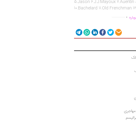
5.Jason 6.J.J.Mayoux 7.Auentin 
10.Bachelard 11.Old Frenchman 1
.
...............
باره
لک
ک
ی
مهاجری
الیسم