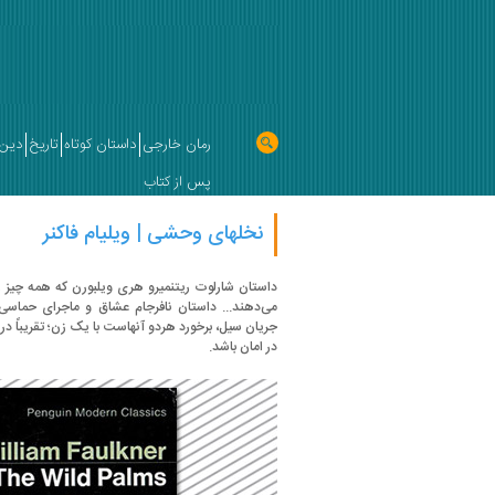
رمان خارجی
داستان کوتاه
تاریخ
دین 
پس از کتاب
نخلهای وحشی | ویلیام فاکنر
داستان شارلوت ریتنمیرو هری ویلبورن که همه چیز ر
می‌دهند... داستان نافرجام عشاق و ماجرای حماسی 
جریان سیل، برخورد هردو آنهاست با یک زن؛ تقریباً در 
در امان باشد.