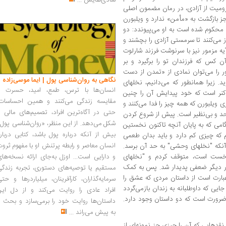
شادی‌هایش
...
رومیت از آزادی، در رمان مضمون اصلی
جز بازگشت به «مأمن» ندارد و ویلبورن
ن محکوم شده است به او می‌پیوندد: دو
ز می‌کنند تا سرمستی آزادی را بچشند و
یه مزمور نیز با سرنوشت فرزند شارلوت
ت آن کس که فرزندان تو را برگیرد و بر
ر را می‌توان نمادی از «تمدن از دست
نگاهی به روان‌شناسی پول | ایما موسی‌زاده
د. زیرا همانطور که می‌دانیم، نخلهای
انسان‌ها با ترس، طمع، امید، حسرت و
اکنر است که خود پیدایش آن را چنین
مقایسه زندگی می‌کنند و همین احساسات،
 «داستان شارلوت ریتنمیر (4) و هری ویلبورن که همه چیز را فدا می‌کنند و
حتی در آگاه‌ترین افراد، تصمیم‌های مالی ر
د و بی‌نظیر است. پیش از شروع کردن
شکل می‌دهد. از این منظر، «روان‌شناسی پول
امی که به پایان آنچه تاکنون نخستین
بیش از آنکه درباره پول باشد، کتابی دربار
 چیزی کم دارد و باید بدان طعمی
انسان معاصر و رابطه پرتنش او با مفهوم ثرو
 آنکه "نخلهای وحشی" به حد آن برسد.
نخست است، متوقف کردم و "نخلهای
و دارایی است... اوزل به‌جای ارائه نسخه‌ها
بار دیگر ضعفی پدیدار شد. پس به کمک
مستقیم یا توصیه‌های دستوری، تجربه زندگی
عبارت است از داستان مردی که عشق را
سرمایه‌گذاران، کارآفرینان، میلیاردرها و حت
ایی که داوطلبانه به زندان بازمی‌گردد
افراد عادی را روایت می‌کند و از دل این
سر ضرورت است که دو داستان وجود دارد.
داستان‌ها روایت خود را برمی‌سازد و بحث ر
به پیش می‌راند
...
دهایی که آن را چیزی جز نمونه‌ای از