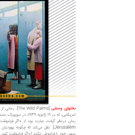
نخلهای وحشی
[The Wild Palms]
. رمانی از
امریکایی، که در 19 ژانویه 39
رمان درنظر گرفت، عبارت بود از «اگر فراموشت 
Jerusalem)
. نقل می‌کند که چگونه یهودیان ا
میهن خود را فراموش نکنند («اگر فراموشت کنم، 