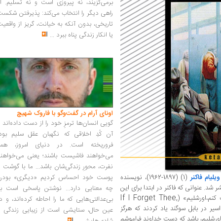
برمی‌گزیند، نه پیروزی است و نه تسلیم. ا
راهی دیگر را انتخاب می‌کند: پذیرفتن شکس
تاریخی، بدون آنکه به خیانت، گریز از واقعی
یا انکار زندگی پناه ببرد
...
اونای آرام در گفت‌وگو با فاروک شهیچ‭
گویی انسان‌ها ترمزِ خود را از دست داده‌اند 
آن کُدِ اخلاقی که نگهبان عقل سلیم بود،
فروریخته است. در دنیای امروز، همه
می‌خواهند فاشیست باشند؛ یعنی می‌خواهند
نفرت، محورِ زندگی‌شان باشد... ما با گوشت 
ویلیام فاکنر
(1) (1897-1962)، نویسنده
پوست خود احساس کردیم «دیگری» بودن
19، در نیویورک، منتشر شد. عنوانی که فاکنر در ابتدا برای این
چه معنایی دارد... نوشتن پاسخی است به
If I Forget Thee,
کنم،‌اورشلیم» (
بی‌عدالتی‌هایی که ما را احاطه کرده‌اند، و د
سیر در بابل سوگند یاد کردند که هرگز
عین حال، ستایشی است از زیبایی زندگی و
اورشلیم، باشد که دست خداوند فراموشم