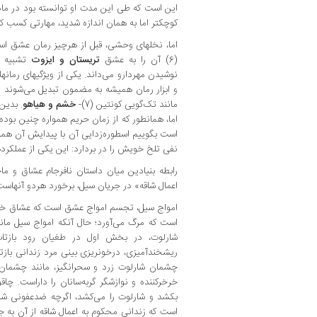
این است که طی این مدت او توانسته بود در ما
کوچکتر اما به همان اندازه شدید، مهارتی کسب کن
اما، نخلهای وحشی، قبل از هرچیز رمان عشق ا
(6) آن را به عشق
تریستان و ایزوت
تشبیه می
نوشیدن مهردارو می‌داند. یکی از ویژگیهای رمانه
و ابزار رمان همیشه به مضمون تبدیل می‌شوند م
مانند تک‌گویی کونتین (7)-
خشم و هیاهو
. بدین
اما، همانطور که از زمان حریم همواره چنین بود
است بگوییم اسطوره‌زدایی آن با پیدایش آن هم
نفی تلخ خویش را در بردارد: این یکی از عملکرده
رابطه بنیادین میان داستان نافرجام عشاق و م
اعمال شاقه» در جریان سیل، برخورد هردو آنهاست 
امواج سیل، تجسم امواج عشق است که عشاق خود 
است که مرگ می‌آورد؛ حال آنکه امواج سیل مان
شارلوت، در بخش اول در طغیان رود بازت
ریشخندآمیزی، درخونریزی بینی مرد زندانی بازتا
چشمان شارلوت زرد و سحرانگیز، مانند چشمان
خرخرکننده و نوازشگر گربه‌سانان را داراست. چا
بکشد و شارلوت را می‌کشد، اگرچه ضدعفونی شده
است که زندانی محکوم به اعمال شاقه از آن به جا