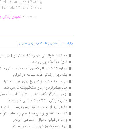
8.M.E.Coindreau 9.Jung
2.Temple 13.Lena Grove
.
..............
تجربه‌ی زندگی دو
|
|
|
ویلیام فاکنر
معرفی و نقد کتاب
رمان خارجی
ده نکته خواندنی درباره گراهام گرین | بهار سر
نبوغ ناباکوف ایرانی شد
درباره شناخت عالم کافمن | مجید احسانی نی
یک روز از زندگی عابد سلامه در تهران
دو مقدمه جدید از کمبریج برای وولف و کنراد
جایزه‌بگیرترین! رمان مک‌کورمک فارسی شد
از تن و دیگر تکه‌پاره‌های عشق | فاطیما احمد
مدال کارنگی ۲۰۲۳ به کتاب آبی نبو رسید
نگاهی به اینترنت ندارم، پس نیستم | فاطمه 
نشست نقد و بررسی فمینیسم زیر سایه نئولیبر
و اما در غیاب دانیال | اسماعیل ایزدی
در فرانسه هنوز هرچیزی ممکن است