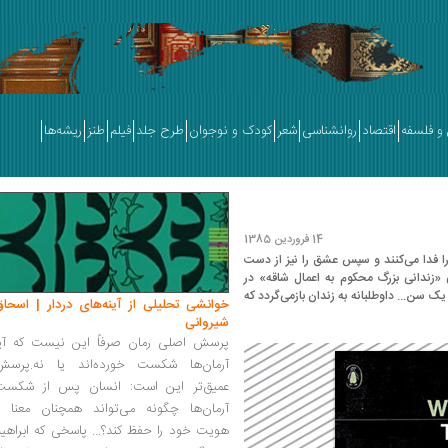
و فلسفه
اقتصاد
روانشناسی
شعر
کودک و نوجوان
طرح جلد
فیلم
طنز
ریشه‌ها
14 فروردین 1385
ا فدا می‌کنند و سپس عشق را نیز از دست
«زندانی بزرگ محکوم به اعمال شاقه» در
یک سن... داوطلبانه به زندان بازمی‌گردد که
خوانشی تحلیلی از آینه‌های دردار | اسحاق
شیروانی
پرسش اصلی رمان صرفاً این نیست که آیا
آرمان‌ها شکست خورده‌اند یا نه.پرسش
عمیق‌تر این است: انسان پس از شکست
آرمان‌ها چگونه می‌تواند همچنان معنا و
هویت خود را حفظ کند؟... پاسخی که ابراهی