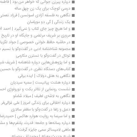
درباره پیرزن جوانی که خواهر من بود | فاطمه 
درسی کوچک برای یک زن چهل ساله
نگاهی به فلسفه آزادی اسونسن | فرزاد نعمتی
یک زندگی | گی دو موپاسان 
و اما هیچ چیز جای کتاب را نمی‌گیرد | احمد آف
مروری بر شریف مرتضی و جایگاه او در تاریخ 
در حاشیه حافظ‌ خوانی خصوصی | جواد لگزیا
مجموعه شناختنامه ادبی در گفت‌وگو با نسیم خ
توتال در گفت‌وگو با نسترن مکارمی
و اما پژوهش‌هایی درباره شاهنامه | شریف شیر
کتاب‌های دستگاه‌ نظری در گفت‌وگو با حسین ا
نگاهی به هتل دولاک | ایده برقی
درباره هشت پیانیست | سمیه سیدیان
نشست رونمایی از تئاتر بکت و نورولوژی اح
نگاهی به لاشه‌ی لطیف | میلاد شاملو
درباره اخلاقی برای زندگی امروز | علی غزالی‌فر
دعبل و زلفا در گفت‌وگو با مظفر سالاری
و اما سینما به روایت هوارد هاکس | حمیدرضا 
درباره رسانه‌ها و جامعه: قدرت، پلتفرم‌ها و مش
ماهی لامپساکر سمی جایزه گرفت!
شرح حدیث معراج | محمدتقی مصباح