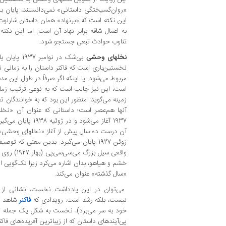
«روان‌گسیختگی داستانی» نمی‌دانستند، پایان ‌بخش
این نکته است که «برنهاد» همان داستان شارلو
به اعمال شاقه برابر نهاد آن است. اما این نکت
تناوب حوادث تبعی جستجو شود.
نخلهای وحشی
بی‌شک در نوا
نخستین‌باری است که فاکنر داستان را به زمانی 
مربوط می‌شود. یا اینکه اگر صرفاً در طول این م
است، این نیز جالب است که به نوعی ترتیب زمانی
زمینه می‌گوید: منظور این بود که به خوانندگان 
آنها هم‌عصر است؛ داستانی که عنوان آن «نخ
1937 آغاز می‌شود و د
آن درست ده سال پیش از آغاز «نخلهای وحشی» 
ژوئن 1927 پایان می‌گیرد. بدین معنی که 
«سال گذشته» عنوان می‌کند.
می‌توان در این یادداشت نخست، نشانی از
نیست، بلکه رشد است: رویدادی که
فاکنر
خود به سر می‌برد)، نخست به شکل یک جمله ثب
پی‌آیندهای داستان که از زیباترین آفریده‌های فاکن