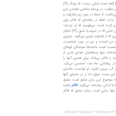
به زبان فرانسوی] گفته است، شکی نیست که یونگ (9)
ردن این مطلب، در پرمایه ساختن خواندن این
ی‌داشت: از جمله در مورد پدر شارلوت و
دارد: فقط در نقشه‌ای که فاکنر برای
ع و جوری از فاکنر، در 1945 ترسیم کرده است، می‌فهمیم که او نزدیک
«میدان اولد فرنچمن (11)» تولد یافته است؛ همان جایی که در حریم به تمپل (12) تجاوز
 که از شارلوت چنین می‌گوید: «چیزی
ر من است» و نیز در مورد شخصیت
 شست است، «احتمالاً سوختگی کهنه‌ای
ده‌اند: تنها مسئله‌شان خلاص شدن از
ند و فاکنر بی‌شک برای همین آنها را
‌کند؛ همانگونه که لنا گروو (13) را در روشنایی ماه اوت تحسین می‌کرد:
ز آب بیرون کشید؛ او توانست ناخدای
ه این سمت سوق داد و در ماجرای آنها
نیم که موضوع این رمان عشق است ،عشق
ا با اندکی ریشخند می‌گوید:
فاکنر
جایزه
تنها رمانی است درباره عشق که فاکنر
1.William Faulkner 2.Wilboune 3.