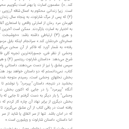
کند...»). مضمون اسارت یا بهتر است بگوییم مح
است. زیرا زندانی محکوم به اعمال شاقه آرزویی 
(2) که پس از مرگ شارلوت، به پنجاه سال زندا
قهرمان مرد رمان از اسارتی واقعی یا استعاری آغا
به اختیار به اسارت بازگردند. ممکن است آخرین آ
و هری (3) ارتباطی داشته باشد: «خوشبخ
صخره‌ای خردشان کند.» سرانجام اینکه بابل مزمو
رفته» به شمار آورد که فاکنر از آن سخن می‌گوی
وحشی از نظر فنی، جسورانه‌ترین تجربه کلی ف
شرح می‌دهد:
سپس عشق را نیز از دست می‌دهند، داستانی واح
کتاب، نمی‌دانستم که دو داستان خواهد بود. هنگ
بخش نخلهای وحشی است، رسیدم متوجه شدم که
بخشید در نتیجه، داستان
"پیرمرد"
را نوشتم تا
آنگاه "پیرمرد" را در جایی که اکنون بخش 
وحشی" را بار دیگر به دست گرفتم تا جایی که 
بخش دیگری از برابر نهاد آن چاره کار کردم که 
یافته است در باقی کتاب از آن عشق می‌گریزد تا ج
که در امان باشد. تنها از سر اتفاق یا شاید از 
اما داستان، داستان شارلوت و ویلبورن است.»
این روایت از تکوین نخلهای وحشی به نخستین نق