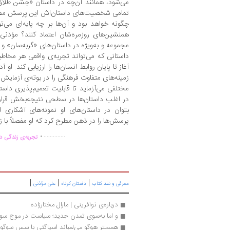
می‌شود، همانند آن‌چه در داستان‌ «جشن طلاق
تمامی شخصیت‌های داستان‌اش این پرسش مطرح
چگونه خواهد بود و آن‌ها بر چه پایه‌ای می‌
همنشین‌های روزمره‌شان اعتماد کنند؟ مؤذنی
مجموعه و به‌ویژه در داستان‌های «گربه‌سان» و 
داستانی که می‌تواند تجربه‌ی واقعی هر مخاطب
آغاز تا پایان روابط انسان‌ها را ارزیابی کند. ا
زمینه‌های متفاوت فرهنگی را در بوته‌ی آزمایش 
مختلفی می‌آزماید تا قابلیت تعمیم‌پذیری داستا
در اغلب داستان‌ها در سطحی نتیجه‌بخش قرار
بتوان در داستان‌های او نمونه‌های آشکاری 
پرسش‌ها را در ذهن مطرح کرد که او مفصلاً با ز
.
..............
تجربه‌ی زندگی دو
|
|
|
معرفی و نقد کتاب
داستان کوتاه
علی مؤذنی
درباره‌ی نوآفرینی | مارال مختارزاده
و اما به‌سوی تمدن جدید؛ سیاست در موج سوم 
همستر هوگو می‌لمباند اسپاگتی با سس سوگو!