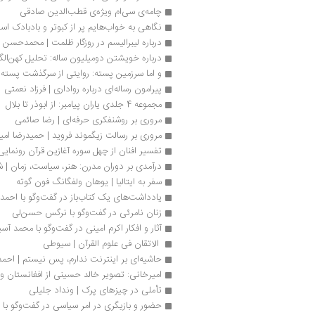
چامه‌ی سی‌ام ویژه‌ی قطب‌الدین صادقی
نگاهی به خواب‌هایم پر از کبوتر و بادبادک است
درباره لیبرالیسم در روزگار ظلمت | محمدحسن 
درباره خویشتن دومیلیون ساله: تحلیل کهن‌ا
و اما سرزمین پسته: روایتی از سرگذشت پسته از
پیرامون رساله‌ای درباره رواداری | فرزاد نعمتی
مجموعه 4 جلدی یاران پیامبر: از ابوذر تا بلال
مروری بر روشنفکری حرفه‌ای | رضا صائمی
مروری بر رسالت زیگموند فروید | حمیدرضا امی
تفسیر افنان از چهل سوره آغازین قرآن رونمای
درآمدی بر دوران مدرن: هنر، سیاست، زمان | شی
سفر به ایتالیا | یوهان ولفگانگ فون گوته
یادداشت‌های یک کتاب‌باز در گفت‏‌وگو با احم
زنان نامرئی در گفت‌وگو با نرگس حسن‌لی
آثار و افکار اکرم امینی در گفت‌وگو با محمد آسی
 الاتقان فی ‌علوم القرآن | سیوطی
حاشیه‌ای بر اینترنت ندارم، پس نیستم | احمد
امیرخانی: تصویر خالد حسینی از افغانستان 
تأملی در چیزهای پرک | ونداد جلیلی
حضور و بازیگری در امر سیاسی در گفت‌وگو با