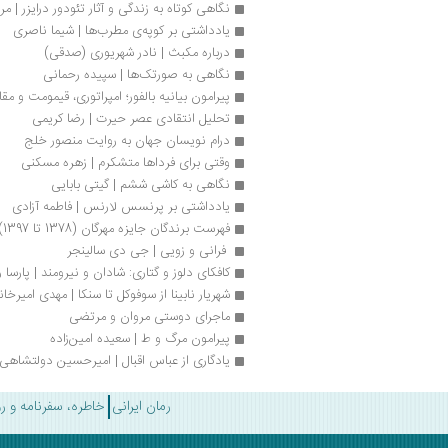
نگاهی کوتاه به زندگی و آثار تئودور درایزر | م
یادداشتی بر کوپه‌ی مطرب‌ها | شیما ناصری
درباره مکبث | نادر شهریوری (صدقی)
نگاهی به صورتک‌ها | سپیده رحمانی
پیرامون بیانیه بالفور؛ امپراتوری، قیمومت و 
تحلیل انتقادی عصر حیرت | رضا کریمی
درام نویسان جهان به روایت منصور خلج
وقتی برای فرداها متشکرم | زهره مسکنی
نگاهی به کاشی ششم | گیتی بابایی
یادداشتی بر پرنسس لارنس | فاطمه آزادی
فهرست برندگان جایزه مهرگان (1378 تا 1397)
 فرانی و زویی | جی دی سالینجر
کافکای دلوز و گتاری: شادان و نیرومند | پارسا 
شهریار نابینا از سوفوکل تا سنکا | مهدی امیرخان
ماجرای دوستی مروان و مرتضی
پیرامون مرگ و ط | سعیده امین‌زاده
یادگاری از عباس اقبال | امیرحسین دولتشاهی
رمان ایرانی
خاطره، سفرنامه و ر