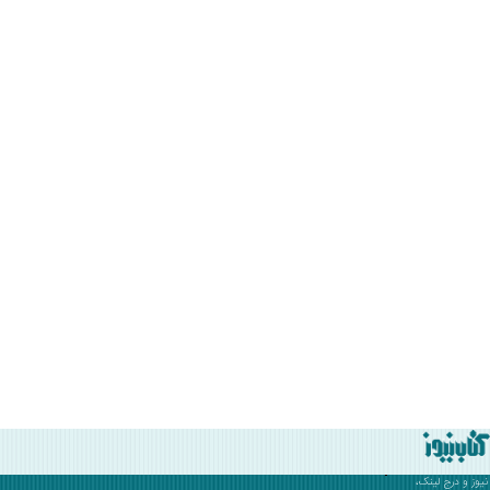
نیوز
و درج لینک،