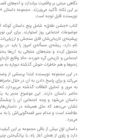
نگاهی مبتنی بر واقعیت بیاندازد و آدم‌های قصه
بر این نکته تأکید می‌ورزند. مجموعه داستان «
ج
نویسنده قابل توجه است.
کتاب «جشن طلاق» شامل پنج داستان کوتاه از
موضوعات اجتماعی روز استوارند. برای این نوی
پیشینه‌ی تاریخی‌شان قابل‌ سنجش و ارزیابی‌اند.
نام دارد، ریشه‌ی مسأله‌ی امروز را باید در
متحول کرده و جنبه‌های متعالی به آن‌ها بخ
اجتماعی و تاریخی گره خورده، حالا وقایع تازه‌ای
زخم‌ها و هم خاطرات خوش گذشته دوباره به می
در این مجموعه نویسنده ابتدا پرسشی از وضع
می‌کند و برای پاسخ دادن به آن در خلال ماجراه
به مرور و تحلیل اتفاقات گذشته می‌پردازد ک
حاضر داستان دارند. این موضوع منجر به 
داستان می‌شود و وجه اجتماعی آن را چشمگیر
نشان می‌دهد که مثل همیشه در داستان‌های
علاقمند است و مدام سیر قصه‌گویی‌اش را به 
می‌برد.
داستان اول بیش از باقی مجموعه بر این کیفیت
دارد و راوی از همان آغاز راه، با برانگیختن 