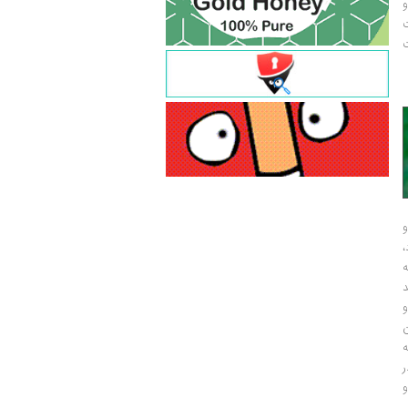
و
ت
ت
و
و
ر