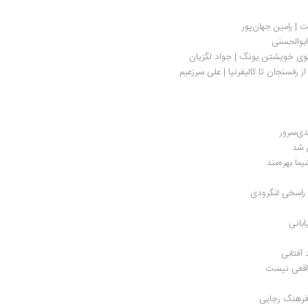
 | رامین جهان‌پور
ابوالحسنی
لگوی خویشتن یونگ | جواد لگزیان
 رفسنجان تا کالیفرنیا | علی سرزعیم
دی‌سرور
ی شد
ما بهره‌مند
د راسخی لنگرودی
ابانی
 آفتابی
واقعی نیست
 فرهنگ رجایی