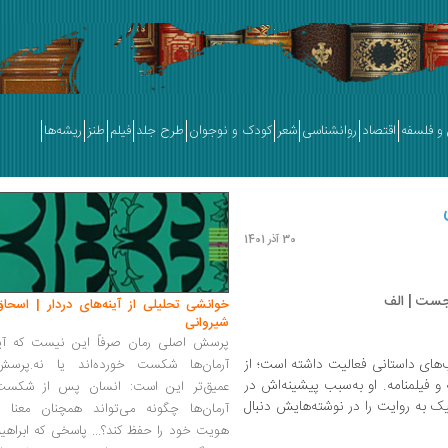
و فلسفه
اقتصاد
روانشناسی
شعر
کودک و نوجوان
طرح جلد
فیلم
طنز
ریشه‌ها
30 آذر 1401
 جست | الف
خوانشی تحلیلی از آینه‌های دردار | اسحاق
شیروانی
پرسش اصلی رمان صرفاً این نیست که آیا
‌های داستانی فعالیت داشته است؛ از
آرمان‌ها شکست خورده‌اند یا نه.پرسش
 و فیلمنامه. او به‌سبب پیشینه‌اش در
عمیق‌تر این است: انسان پس از شکست
ک به روایت را در نوشته‌هایش دنبال
آرمان‌ها چگونه می‌تواند همچنان معنا و
هویت خود را حفظ کند؟... پاسخی که ابراهی