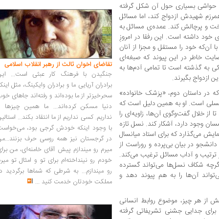
ا حواشی بسیاری حول آن شکل گرفته
مرزم شهیدش ازدواج کند، اما مسائل
سخت و پرچالش کند. عمده‌ی مسائل به
 خود داشته است. این رفقا در امروزِ
 آن‌که خود را مستقل و مجزا از آنان
ضایت خاطر در این پیوند که صبغه‌ای
تقاضای اخوان ثالث از رهبر انقلاب اسلامی
وکی به گذشته است تا تمامی آدم‌ها به
جنگیدن با فرهنگ کار عبثی است... این
ن ازدواج بگیرند.
برادران آریایی ما و برادران وایکینگ، مثل اینک
که در داستان دوم، «پزشک خانواده»
سحرخیزتر از ما بوده‌اند و رفته‌اند جاهای خو
ی نسلی است. او به همین دلیل است که
دنیا مسکن کرده‌اند... ما همین چیزها را
 از خلال گفت‌وگوی آن‌ها، زاویه‌ای را
نداریم. کسی نداریم از ما انتقاد بکند... استالی
ان وجود دارد، آشکار کند. نسل تازه
با وجود اینکه خودش گرجی بود، می‌خواست
ایش می‌گذارد که برای استاد میانسال
در گرجستان نیز همه روسی حرف بزنند...من
شجو در بیان بی‌پرده و روراست از
میرم رو میندازم پیش آقای خامنه‌ای، من برا
ز ترتیب و آداب مسائل ترغیب می‌کند.
خودم رو نینداخته‌ام برای تو و امثال تو میر
رچه شکاف نسل‌ها می‌تواند گسترده
رو میندازم... به شرطی که شماها برگردید د
تواند آن‌ها را به هم پیوند دهد و
مملکت خودتان خدمت کنید
...
ش از هر چیز، موضوع روابط انسانی
برای جدایی جشنی تشریفاتی گرفته