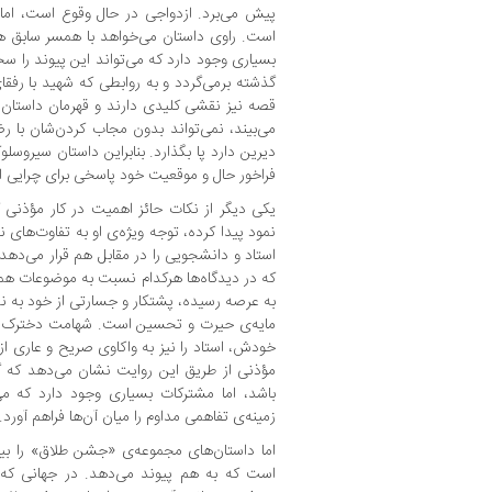
پیش می‌برد. ازدواجی در حال وقوع است، ام
است. راوی داستان می‌خواهد با همسر سابق ه
بسیاری وجود دارد که می‌تواند این پیوند را 
گذشته برمی‌گردد و به روابطی که شهید با رفقای
قصه نیز نقشی کلیدی دارند و قهرمان داستان با
می‌بیند، نمی‌تواند بدون مجاب کردن‌شان با ر
دیرین دارد پا بگذارد. بنابراین داستان سیروسل
فراخور حال و موقعیت خود پاسخی برای چرایی ای
یکی دیگر از نکات حائز اهمیت در کار مؤذنی 
نمود پیدا کرده، توجه ویژه‌ی او به تفاوت‌ها
استاد و دانشجویی را در مقابل هم قرار می‌دهد تا
که در دیدگاه‌ها هرکدام نسبت به موضوعات همس
به عرصه رسیده، پشتکار و جسارتی از خود به نم
مایه‌ی حیرت و تحسین است. شهامت دخترک دان
خودش، استاد را نیز به واکاوی صریح و عاری ا
مؤذنی از طریق این روایت نشان می‌دهد که گ
باشد، اما مشترکات بسیاری وجود دارد که می‌
زمینه‌ی تفاهمی مداوم را میان آن‌ها فراهم آورد.
اما داستان‌های مجموعه‌ی «جشن طلاق» را بی
است که به هم پیوند می‌دهد. در جهانی که 