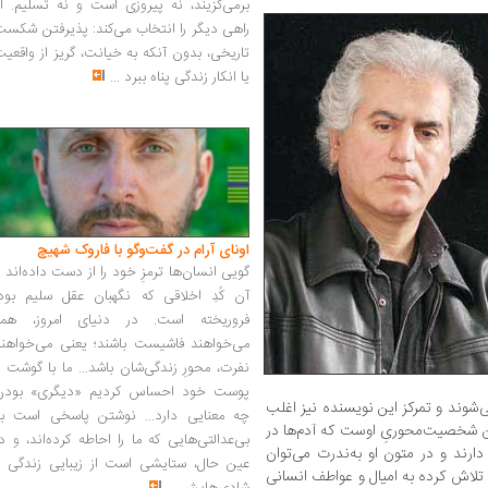
برمی‌گزیند، نه پیروزی است و نه تسلیم. ا
راهی دیگر را انتخاب می‌کند: پذیرفتن شکس
تاریخی، بدون آنکه به خیانت، گریز از واقعی
یا انکار زندگی پناه ببرد
...
اونای آرام در گفت‌وگو با فاروک شهیچ‭
گویی انسان‌ها ترمزِ خود را از دست داده‌اند 
آن کُدِ اخلاقی که نگهبان عقل سلیم بود،
فروریخته است. در دنیای امروز، همه
می‌خواهند فاشیست باشند؛ یعنی می‌خواهند
نفرت، محورِ زندگی‌شان باشد... ما با گوشت 
پوست خود احساس کردیم «دیگری» بودن
شوند و تمرکز این نویسنده نیز اغلب
چه معنایی دارد... نوشتن پاسخی است به
 شخصیت‌محوریِ اوست که آدم‌ها در
بی‌عدالتی‌هایی که ما را احاطه کرده‌اند، و د
دارند و در متون او به‌ندرت می‌توان
عین حال، ستایشی است از زیبایی زندگی و
 تلاش کرده به امیال و عواطف انسانی