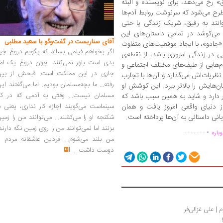
» رخ می‌دهد، برای نویسنده و البته
 می‌شود که سرنوشت روابط آدم‌ها
توانند به رفیق، شریک زندگی یا حتی
 می‌کوشد در تمامی داستان‌های این
آقای سناریست در گفت‌وگو با سعید مطلبی
«جادو»، با ایجاد موقعیت‌های متفاوت
اگر بخواهم فیلمی بسازم که بگویم دروغ چی
ی در زندگی امروزی باشد، از نقطه‌ی
بدی است باور نمی‌کنند، چون دروغ یک امر
و آدم‌هایی از طیف‌های مختلف اجتماعی و
جاری در این مملکت است. قبحش از بین
نظریات‌اش می‌گذارد و آن‌ها با تجارب
رفته... ما بچه‌مسلمان بودیم. اما می‌گفتند ای
ن‌هایش را بالاتر ببرد. این کوشش او
مسلمان نیست... وقتی به آدمی که در کار
 دارد و شاید به همین سبب باشد که
سینماست می‌گویند اجازه کار نداری، یعنی ب
از دنیای واقعی امروز یافت و همان
بانی داستانی به آن‌ها پرداخته است.
شکنجه او را می‌کشند... می‌توانند من را زمی
.
بزنند اما نمی‌توانند من را روی زمین نگه دارند
...............
باره
من بلند می‌شوم... فردین عاشقانه مردم را
دوست داشت
...
| علی غزالی‌فر