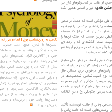
شادی‌هایش
...
‌های او اغلب در گفت‌وگوهای‌شان نیز
شن طلاق
» نیز بر اساس همین نگاه
 علی مؤذنی است که عمدتاً بر محور
سنده پدیده‌های اجتماعی با توجه به
 به‌طور مثال در داستان اول که سیمینه
 روابطی دیرین جست که جنگ آن‌ها را
نگاهی به روان‌شناسی پول | ایما موسی‌زاده
شیده است. گذشته‌ای که با رخدادی
انسان‌ها با ترس، طمع، امید، حسرت و
 را رقم می‌زند که در سایه‌ی آن‌ها هم
مقایسه زندگی می‌کنند و همین احساسات،
ان کشیده می‌شوند.
حتی در آگاه‌ترین افراد، تصمیم‌های مالی ر
یت کنونی آدم‌ها در زمان حال مطرح
شکل می‌دهد. از این منظر، «روان‌شناسی پول
ایی که در زمان کنونی در جریان است،
بیش از آنکه درباره پول باشد، کتابی دربار
ه پاسخ‌های درخوری برای مسائلِ حال
انسان معاصر و رابطه پرتنش او با مفهوم ثرو
یک نوع آسیب‌شناسی شخصیت‌ها در
و دارایی است... اوزل به‌جای ارائه نسخه‌ها
تر می‌سازد. مؤذنی در این مجموعه
مستقیم یا توصیه‌های دستوری، تجربه زندگی
ش، به سؤال «چگونه این‌طور شد؟»
سرمایه‌گذاران، کارآفرینان، میلیاردرها و حت
سمت بررسی چگونگی رخ دادنِ اتفاقات
افراد عادی را روایت می‌کند و از دل این
داستان‌ها روایت خود را برمی‌سازد و بحث ر
‌سنجی وقایع از جانب نویسنده تأکید
به پیش می‌راند
...
چنین پرسش‌هایی است که داستان‌اش را