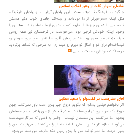
اضای اخوان ثالث از رهبر انقلاب اسلامی
گیدن با فرهنگ کار عبثی است... این برادران آریایی ما و برادران وایکینگ،
ل اینکه سحرخیزتر از ما بوده‌اند و رفته‌اند جاهای خوب دنیا مسکن
ده‌اند... ما همین چیزها را نداریم. کسی نداریم از ما انتقاد بکند... استالین با
ود اینکه خودش گرجی بود، می‌خواست در گرجستان نیز همه روسی
ف بزنند...من میرم رو میندازم پیش آقای خامنه‌ای، من برای خودم رو
نداخته‌ام برای تو و امثال تو میرم رو میندازم... به شرطی که شماها برگردید
 مملکت خودتان خدمت کنید
...
ای سناریست در گفت‌وگو با سعید مطلبی
ر بخواهم فیلمی بسازم که بگویم دروغ چیز بدی است باور نمی‌کنند، چون
وغ یک امر جاری در این مملکت است. قبحش از بین رفته... ما بچه‌مسلمان
دیم. اما می‌گفتند این مسلمان نیست... وقتی به آدمی که در کار سینماست
‌گویند اجازه کار نداری، یعنی با شکنجه او را می‌کشند... می‌توانند من را
ین بزنند اما نمی‌توانند من را روی زمین نگه دارند، من بلند می‌شوم...