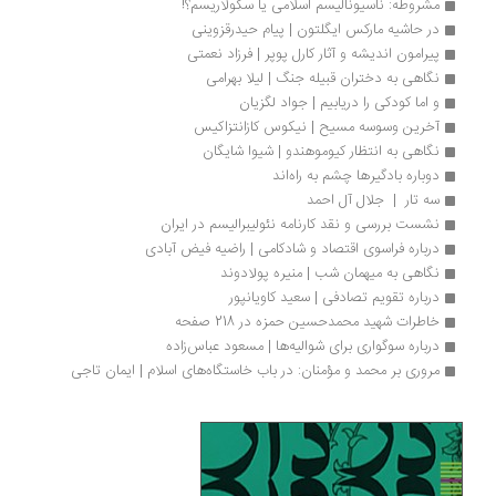
مشروطه: ناسیونالیسم اسلامی یا سکولاریسم؟!
در حاشیه مارکس ایگلتون | پیام حیدرقزوینی
پیرامون اندیشه و آثار کارل پوپر | فرزاد نعمتی
نگاهی به دختران قبیله جنگ | لیلا بهرامی
و اما کودکی را دریابیم | جواد لگزیان
آخرین وسوسه مسیح | نیکوس کازانتزاکیس
نگاهی به انتظار کیوموهندو | شیوا شایگان
دوباره بادگیرها چشم به راه‌اند
سه تار  |  جلال آل احمد
نشست بررسی و نقد کارنامه نئولیبرالیسم در ایران
درباره فراسوی اقتصاد و شادکامی | راضیه فیض آبادی
نگاهی به میهمان شب | منیره پولادوند
درباره تقویم تصادفی | سعید کاویانپور
خاطرات شهید محمدحسین حمزه در 218 صفحه
درباره سوگواری برای شوالیه‌ها | مسعود عباس‌زاده
مروری بر محمد و مؤمنان: در باب خاستگاه‌های اسلام | ایمان تاجی