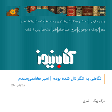
ان خارجی
داستان کوتاه
تاریخ
دین و فلسفه
اقتصاد
روانشناسی
ر
کودک و نوجوان
طرح جلد
فیلم
طنز
ریشه‌ها
پس از کتاب
نگاهی به انگار لال شده بودم | امیر هاشمی‌مقدم
18 آبان 1401
گ برگ | شرق