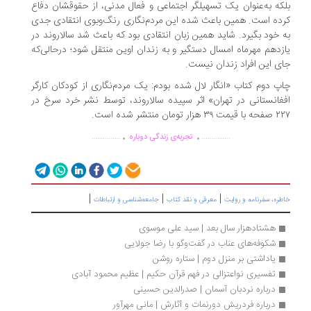
که به‌عنوان یک تسهیلگر اجتماعی و فعال مدنی، از حقوقشان دفاع
ده است. همین باعث شده این مردم‌نگاری رنگ‌و‌بوی انتقادی جدی
 خود بگیرد. شاید همین زبان انتقادی بود که باعث شد سالاروند در
زدهم مهرماه امسال دستگیر و به زندان اوین منتقل شود؛ درحالی‌که
ی این افراد زندان نیست.
پ دوم کتاب «انگار لال شده بودم: یک مردم‌نگاری از کودکان کارگر
غانستانی در تهران» اثر سپیده سالاروند، توسط نشر خرد سرخ در
هزار تومان منتشر شده است.
.
.
..............
..............
تجربه‌ی زندگی دوباره
|
|
|
ره، سفرنامه‌ و روایت
معرفی و نقد کتاب
جامعه‌شناسی و ارتباطات
هشتادهزار سال بعد | سید علی موسوی
شکوفه‌های عناب در گفت‌وگو با رضا جولایی
یاداشتی بر منزل دوم | ستاره روشن
تفسیری نواعتزالی در فهم قرآن حکیم | عظیم محمود آبادی
درباره نردبان آسمان | صدرالدین حسینی
درباره فردریش دورنمات و آثارش | مانی مهرآور