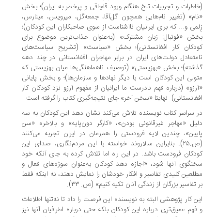
اطرات و تجربیات تلخ هنگام ورود قاچاقی و پرخطر به ایران)؛ بخش
ام» (تغییر نام‌هایی همچون گل‌آقا، جمعه‌گل، میرویس، مینارس،
لمی و... که برای ایرانیان ناآشناست از سوی صاحبکاران این کودکان)؛
ش «فوتبال: زبان مشترک» (به‌عنوان جذاب‌ترین موضوع برای
دکان کار افغانستانی)؛ بخش «سیاست» (تشریح سیاست‌های
متعادل دولت‌های ایران در برابر مهاجران افغانستانی در چند دهه
شته)؛ بخش «بهزیستی» (توصیف ناهماهنگی‌ها میان بهزیستی که
ولی این کودکان است با دیگر نهادها و سازمان‌ها)؛ و بخش پایانی
رزو» (درباره فهم نادرست ما ایرانیان از مفهوم آرزو نزد کودکان کار
غانستانی). نهایتا «سخن آخر» جای نتیجه‌گیری کتاب را گرفته است.
 سراسر کتاب نویسنده تلاش می‌کند نشان دهد این کودکان به سه
یل «مهاجر غیرقانونی بودن»، «کارگر دون‌پایه» و بالاخره «سن
یین»، چندین لایه فرودستی را هم‌زمان در ایران تجربه می‌کنند
(ص.۲۵). بنابراین سالاروند خواسته با این مردم‌نگاری، صدای این
دکان فرودست باشد. در این راه اما تلاش کرده به جای آنکه خود
نگوی آنها شود، «اجازه دهد کودکان به‌عنوان سوژه‌های فعال و
لعین کلیدی تفاسیر و افکار خودشان را نمایش دهند، نه اینکه فقط
 تفاسیر بزرگان از زندگی آنان تکیه کنیم» (ص. ۳۳).
ن کار پژوهشی البته به نویسنده این فرصت را داد تا نه‌تنها اطلاعات
فهم عمیق‌تری درباره این کودکان بلکه حتی درباره اطرافیان آنها نیز