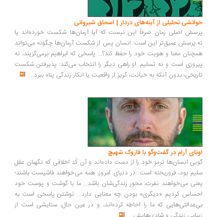
انشی تحلیلی از آینه‌های دردار | اسحاق شیروانی
سش اصلی رمان صرفاً این نیست که آیا آرمان‌ها شکست خورده‌اند یا
.پرسش عمیق‌تر این است: انسان پس از شکست آرمان‌ها چگونه می‌تواند
چنان معنا و هویت خود را حفظ کند؟... پاسخی که ابراهیم برمی‌گزیند، نه
روزی است و نه تسلیم. او راهی دیگر را انتخاب می‌کند: پذیرفتن شکست
ریخی، بدون آنکه به خیانت، گریز از واقعیت یا انکار زندگی پناه ببرد
...
ونای آرام در گفت‌وگو با فاروک شهیچ
یی انسان‌ها ترمزِ خود را از دست داده‌اند و آن کُدِ اخلاقی که نگهبان عقل
یم بود، فروریخته است. در دنیای امروز، همه می‌خواهند فاشیست باشند؛
نی می‌خواهند نفرت، محورِ زندگی‌شان باشد... ما با گوشت و پوست خود
ساس کردیم «دیگری» بودن چه معنایی دارد... نوشتن پاسخی است به
‌عدالتی‌هایی که ما را احاطه کرده‌اند، و در عین حال، ستایشی است از
بایی زندگی و شادی‌هایش
...