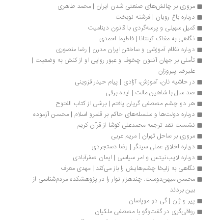
مروری بر چالش‌های صنعتی شدن ایران | محمد طاهری
درباره‌ باغ رویان | فرشته نوبخت
کمیل سهیلی و پرسه‌گردی با قانون دینامیت 
نگاهی به مغاک کینتانا | فاطیما احمدی
درباره نظام آموزشی و ساختن ایران مدرن | رضا منصوری
تأملی بر جهان آنتون چخوف و عبور روایی او از کنش به وضعیت | 
علیرضا پیروزان
در حاشیه نان، آموزش، آزادی | پیام حیدر قزوینی
صد سال با شاهین مالت | ایده برقی
هر دو چشم مصطفی گریان یافتم | برشی از کتاب الفتوح
درباره دولت‌ها و سلسله‌های حاکم بر قلمرو اسلام | محسن آزموده
نشست نقد ترجمه محمدعلی کوشا از قرآن کریم
مروری بر ساحل تهران | مریم عربی
درباره اخلاق عملی سینگر | رضا دستجردی
درباره لایب‌نیتس و امر سیاسی | ایمان صفرآبادی 
نگاهی به زلیخا چشم‌هایش را باز می‌كند | مهدی معرف
محسن میهن‌دوست: چندهزار نوار را در پژوهشکده مردم‌شناسی از 
بین بردند
پیر و ژان | گی دو موپاسان
رواقی‌گری در گفت‌وگو با مصطفی ملکیان