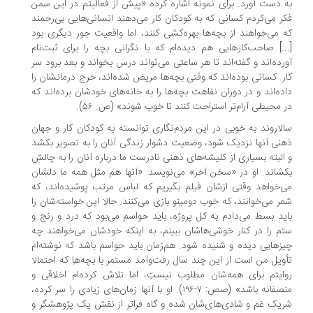
 دست آورد. برای نمونه اشاره کرده «پیش از فعالیتم در این سمن
ر می‌کردم کسانی که به کودکان کار می‌دهند انسانی‌هایی بی‌رحمند
 می‌خواهند از بچه‌ها بهره‌کشی کنند، اما واقعیت جور دیگری بود
..] صاحب‌کارهایی هم دیده‌‌ام که با نگرانی بچه را برای ثبت‌نام
رده‌اند و گفته‌اند تا هر ساعتی می‌تواند درس بخواند و بعد برود سر
ر. کسانی بوده‌‌اند که وقتی بچه‌ها مریض شده‌‌اند، خرج درمانشان را
ده‌اند و در دوران نقاهت بچه‌ها را به خانه‌های خودشان برده‌اند که
 محیطی آرام‌تر استراحت کنند تا خوب شوند» (ص. ۵۶).
لاروند به خوبی در این مردم‌نگاری توانسته به کودکان کار و جهان
نی آنها نزدیک شود، وضعیت دشوار زندگی آنان را به تصویر بکشد
البته بسیاری از کلیشه‌های ذهنی نادرست ما درباره آنان را به چالش
شاند. او در «سخن آخر» می‌نویسد: «آنها هم مثل همه ما دلشان
‌خواهد وقتی ازشان فیلم بگیریم که لباس مرتب پوشیده‌اند، که
ر می‌خوانند، که خوب دومینو بازی می‌کنند. حالا این خواسته‌شان را
ید بسط می‌دادم به کل پروژه، باید حواسم می‌بود که درد و رنج و
م را در کنار خوشی‌هاشان ببینم، به اینکه خودشان می‌خواهند چه
زهایی دیده و شنیده شود. هم‌زمان باید حواسم باشد که نوشته‌ام
ویل من است از این چند سال رفت‌و‌آمد مستمر با بچه‌هاِ که احتمالا
ایتم برای همه‌شان مطلوب نیستِ، اما تلاش کرده‌ام اخلاقی و
منصفانه باشد» (صص: ۷-۱۹۶). او با آنها زمان‌های زیادی را سر کرده،
یک غم و شادی‌های‌شان شده و گاه فراتر از نقش یک پژوهشگر و