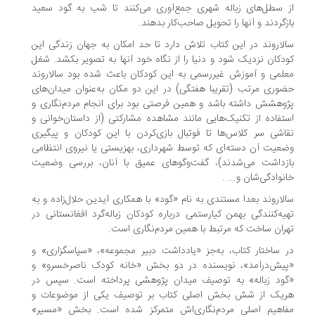
 سطل‌های زباله شهری جمع‌آوری می‌کنند تا شب به گود سعید
زگردند و آنها را تحویل صاحب‌کار بدهند.
لاروند در این کتاب تلاش دارد تا حد امکان به جهان زندگی این
دکان نزدیک شود و دنیا را از نگاه خود آنها به تصویر بکشد. شغل
لمی و آموزش غیررسمی به این کودکان باعث شده بود سالاروند
وری مرتب (تقریبا هفتگی) در این دو مکان به‌عنوان میدان‌های
وهشش داشته باشد و همین فرصتی بود برای انجام مردم‌نگاری و
تفاده از تکنیک‌هایی مانند مشاهده مشارکتی (از داستان‌خوانی و
اشی سر کلاس‌ها تا فوتبال بازی‌کردن با این کودکان و پیگیری
عیت آن دسته‌ای که توسط شهرداری، بهزیستی یا نیروی انتظامی
زداشت می‌شدند)، گفت‌وگوهای عمیق با آنان، بررسی وضعیت
نوادگی‌شان و... .
لاروند بعدا مستندی به نام «گود» با همکاری آیدین حلال‌زاده و به
یه‌کنندگی بهمن کیارستمی درباره کودکان زباله‌گرد افغانستانی در
ران ساخت که مرتبط با همین مردم‌نگاری است.
 ساختار کتاب، به‌جز «یادداشت دبیر مجموعه»، «سپاسگزاری» و
یش‌درآمد»، نویسنده در دو بخش «خانه کودک ناصر‌خسرو» و
ود زباله» به توصیف میدان پژوهشی پرداخته است. سپس در
یک از شش بخش اصلی کتاب بر توصیف یکی از موضوعات و
اهیم اصلی مردم‌نگاری‌اش متمرکز شده است. بخش «مسیر»