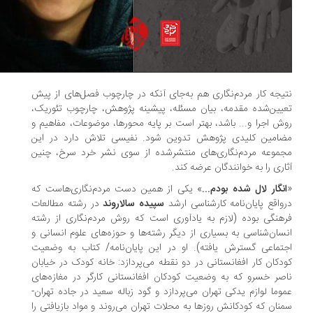
یجه کار مردم‌نگاری هم به‌جای آنکه در چارچوب فصل‌های از پیش
یین‌شده مقدمه، بیان مسئله، پیشینه پژوهش، چارچوب تئوریک،
ش اجرا و... باشد، بهتر است بر پایه محورها، موضوعات، مفاهیم و
امین کلیدی پژوهش تدوین شود. نفیسی تلاش دارد در این
موعه مردم‌نگاری‌های منتشرشده از سوی نشر خرد سرخ، چنین
اری را به خوانندگان عرضه کند.
نگار لال شده بودم...
» یکی از همین دست مردم‌نگاری‌هاست که
‌واقع پایان‌نامه کارشناسی ارشد
سپیده سالاروند
در رشته مطالعات
هنگی بوده (لازم به یادآوری است که روش مردم‌نگاری از رشته
سان‌شناسی به بسیاری از دیگر رشته‌ها و حوزه‌های علوم انسانی و
تماعی گسترش یافته). او در این پایان‌نامه/ کتاب به وضعیت
دکان کار افغانستانی در دو نقطه می‌پردازد: خانه کودک در خیابان
صر خسرو که به وضعیت کودکان افغانستانی کارگر در مغازه‌های
وما لوازم یدکی تهران می‌پردازد و گود زباله سعید در جاده تهران-
نان که کودکانش روزها به محلات تهران می‌روند و مواد بازیافتی را