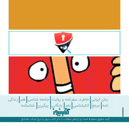
رمان ایرانی
خاطره، سفرنامه و روایت
جامعه شناسی
هنر
زندگی
نامه
مرجع
کتابشناسی
نقد
بایگانی
پیگیری
شناسنامه
کلیه حقوق محفوظ است و بازنشر مطالب با ذکر
کتاب نیوز
و درج لینک، بلامانع .