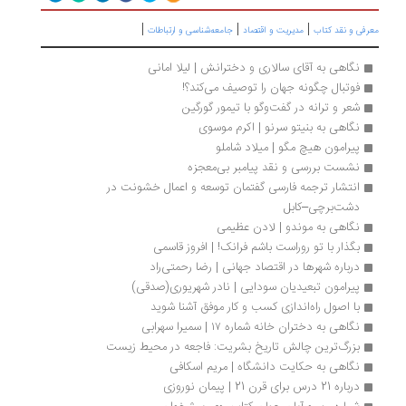
|
|
|
رفی و نقد کتاب
مدیریت و اقتصاد
جامعه‌شناسی و ارتباطات
نگاهی به آقای سالاری و دخترانش | لیلا امانی
فوتبال چگونه جهان را توصیف می‌کند؟!
شعر و ترانه در گفت‌وگو با تیمور گورگین
نگاهی به بنیتو سرنو | اکرم موسوی
پیرامون هیچ مگو | میلاد شاملو
نشست بررسی و نقد پیامبر بی‌معجزه
انتشار ترجمه فارسی گفتمان توسعه و اعمال‌ خشونت در 
دشت‌برچی‌‌–‌کابل
نگاهی به موندو | لادن عظیمی
بگذار با تو روراست باشم فرانک! | افروز قاسمی
درباره شهرها در اقتصاد جهانی | رضا رحمتی‌راد
پیرامون تبعیدیان سودایی | نادر شهریوری(صدقی)
با اصول راه‌اندازی کسب و کار موفق آشنا شوید
نگاهی به دختران خانه‌ شماره‌ ۱۷ | سمیرا سهرابی
بزرگ‌ترین چالش تاریخ بشریت: فاجعه در محیط زیست
نگاهی به حکایت دانشگاه | مریم اسکافی
درباره 21 درس برای قرن 21 | پیمان نوروزی