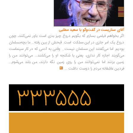
ای سناریست در گفت‌وگو با سعید مطلبی
ر بخواهم فیلمی بسازم که بگویم دروغ چیز بدی است باور نمی‌کنند، چون
وغ یک امر جاری در این مملکت است. قبحش از بین رفته... ما بچه‌مسلمان
دیم. اما می‌گفتند این مسلمان نیست... وقتی به آدمی که در کار سینماست
‌گویند اجازه کار نداری، یعنی با شکنجه او را می‌کشند... می‌توانند من را
ین بزنند اما نمی‌توانند من را روی زمین نگه دارند، من بلند می‌شوم...
دین عاشقانه مردم را دوست داشت
...