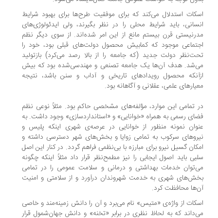
کات استدلال می‌کند که برای موفقیت طرح‌ها برای بهبود شرایط
سانی، باید شرایط محلی را در نظر بگیرند، ولی ایدئولوژی‌های
رنیستی قرن بیستم مانع از این امر شده‌اند. از سوی دیگر نظم
تماعی موجود که کمابیش محصول دولت‌های قبلی بود، خود را
ت‌نظر دولت جدید (که جامعه را از بالا رصد می‌کرد) بازتولید
‌شد. هدف آن‌ها یک جامعه تصنعی و مهندسی‌شده بود که بیش
آنکه محصول رویداد‌های تاریخی و آداب و سنن باشد، نتیجه
یار‌های علمی، عقلانی و آگاهانه بود.
 تمامی این موارد، مؤلفه‌های مشخصی حاکم بود. مثلاً نوعی نظم
ای رسمی به همراه «خوانایی» و «استانداردسازی» وجود داشت. به
وان نمونه منظور از خوانایی در عرصه‌ی شهری اینکه پلیس و
رو‌های سرکوب به تمامی زوایا و بخش‌های شهر دسترسی داشته و
کان گسیل نیرو برای مبارزه با بی‌نظمی فراهم گردد. در کنار این اصل
بی باید اصول ایجابی را نیز مطمح‌نظر قرار داد مثلاً اینکه چگونه
‌توان خدمات بهداشتی و درمانی و سلامت عمومی را در تمامی
ش‌های شهری به خدمت شهروندان درآورد و از سلامتی و امنیت
‌ها محافظت کرد.
کات از واژه‌ی «متیس» نام می‌برد و آن را دانش زمینه‌مند و خاصی
‌داند که به لحاظ نظری در برابر «تخنه» و دانش جهان‌شمول قرار