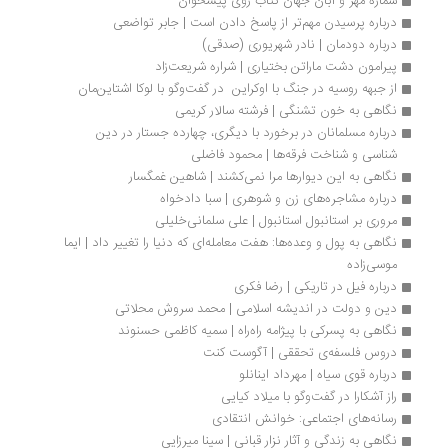
شماره مهر و آبان جهان کتاب روی پیشخوان
درباره پرسیدن مهم‌تر از پاسخ دادن است | جابر تواضعی
درباره دودمان | نادر شهریوری (صدقی)
پیرامون دشت ماراتن بختیاری | شراره شریعت‌زاد
از جبهه روسیه در جنگ با اوکراین  در گفت‌وگو با لوکا اشتاین‌مان
نگاهی به خون تشنگی | فرشته سالار کریمی
درباره مسلمانان در برخورد با دیگری، چهارده جستار در دین 
شناسی و شناخت فرقه‎ها | محمود فاضلی
نگاهی به این دیوارها مرا نمی‌کشند | شاهین غمگسار
درباره مشاجره‌های زن و شوهری | سبا دادخواه
مروری بر استانبول استانبول | علی سلمانی‌خلیلی
نگاهی به پول و وعده‌ها: هفت معامله‌ای که دنیا را تغییر داد | ایما 
موسی‌زاده
درباره فیل در تاریکی | رضا فکری
دین و دولت در اندیشه اسلامی | محمد سروش محلاتی
نگاهی به پسرکی با پیژامه راه‌راه | سمیه کاظمی حسنوند
دروس فلسفه‌ی تحققی | آگوست کنت
درباره قوی سیاه | مهرداد اینانلو
راز آشکارا در گفت‌وگو با میلاد کیایی
رسانه‌های اجتماعی: خوانش انتقادی
نگاهی به زندگی و آثار نزار قبانی | سینا میرزایی