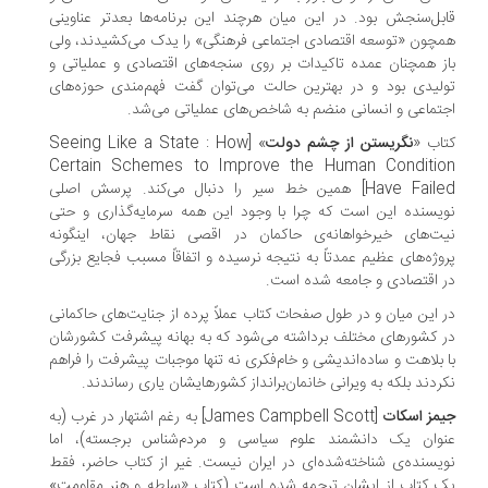
بل‌سنجش بود. در این میان هرچند این برنامه‌ها بعدتر عناوینی
چون «توسعه اقتصادی اجتماعی فرهنگی» را یدک می‌کشیدند، ولی
ز همچنان عمده‌ تاکیدات بر روی سنجه‌های اقتصادی و عملیاتی و
لیدی بود و در بهترین حالت می‌توان گفت فهم‌مندی حوزه‌های
تماعی و انسانی منضم به شاخص‌های عملیاتی می‌شد.
اب «
نگریستن از چشم دولت
» [Seeing Like a State : How
Certain Schemes to Improve the Human Conditi
Have Failed] همین خط سیر را دنبال می‌کند. پرسش اصلی
یسنده این است که چرا با وجود این همه سرمایه‌گذاری و حتی
ت‌های خیرخواهانه‌ی حاکمان در اقصی نقاط جهان، اینگونه
وژه‌های عظیم عمدتاً به نتیجه نرسیده و اتفاقاً مسبب فجایع بزرگی
 اقتصادی و جامعه شده است.
 این میان و در طول صفحات کتاب عملاً پرده از جنایت‌های حاکمانی
 کشور‌های مختلف برداشته می‌شود که به بهانه پیشرفت کشورشان
 بلاهت و ساده‌اندیشی و خام‌فکری نه تنها موجبات پیشرفت را فراهم
ردند بلکه به ویرانی خانمان‌برانداز کشورهایشان یاری رساندند.
مز اسکات
[James Campbell Scott] به رغم اشتهار در غرب (به
وان یک دانشمند علوم سیاسی و مردم‌شناس برجسته)، اما
یسنده‌ی شناخته‌شده‌ای در ایران نیست. غیر از کتاب حاضر، فقط
 کتاب از ایشان ترجمه شده است (کتاب «سلطه و هنر مقاومت»