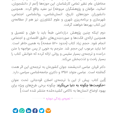
اطبان عام نظیر تمامی کارشناسان این حوزه‌ها (اعم از دانشجویان،
اتید، مؤلفان و پژوهشگران مربوطه) نیز مفید واقع گردد. همچنین
نشورزان حوزه‌های تاریخ، انسان‌شناسی، روانشناسی اجتماعی،
رسازی و برنامه‌ریزی شهری و علوم کشاورزی نیز هم از مطالعه‌ی
ن کتاب بهره‌ها خواهند گرفت.
م اینکه چنین پژوهش درازدامنی طبعاً باید با طول و تفصیل و
چنین ارائه‌ی فکت‌ها و صورت‌بندی‌های دقیق اقتصادی و اجتماعی
انجام شود. حجم زیاد کتاب (حدود ۵۶۰ صفحه) به همین خاطر است.
ا نباید مرعوب این حجم شد. مترجم به خوبی از پس مواجهه با متن
آمده و ترجمه‌ی بسیار سلیس و روانی ارائه کرده که خوانش کتاب را
یار راحت و لذت‌بخش می‌کند.
تر قربان عباسی اندیشمند جوان کشورمان به ترجمه‌ی این اثر همت
ته است. عباسی متولد ۱۳۵۷ و دکتری جامعه‌شناسی سیاسی دارد.
ین کتاب پیش از این با ترجمه‌ی اصلان قودجانی تحت عنوان
کومت‌ها چگونه به دنیا می‌نگرند
: چگونه برخی طرح‌های ویژه برای
بود اوضاع انسان‌ها به ناکامی کشیده‌شد» منتشر شده‌ است.]
.
.
..............
...............
تجربه‌ی زندگی دوباره