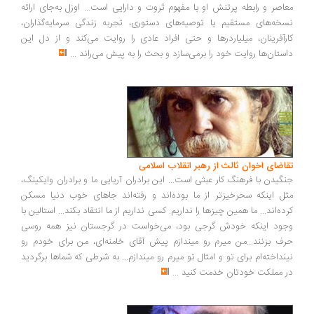
اصر و رابطه پرتنش او با مفهوم ثروت و دارایی است... اوزل به‌جای ارائه
خه‌های مستقیم یا توصیه‌های دستوری، تجربه زندگی سرمایه‌گذاران،
رآفرینان، میلیاردرها و حتی افراد عادی را روایت می‌کند و از دل این
ستان‌ها روایت خود را برمی‌سازد و بحث را به پیش می‌راند
...
اضای اخوان ثالث از رهبر انقلاب اسلامی
گیدن با فرهنگ کار عبثی است... این برادران آریایی ما و برادران وایکینگ،
ل اینکه سحرخیزتر از ما بوده‌اند و رفته‌اند جاهای خوب دنیا مسکن
ده‌اند... ما همین چیزها را نداریم. کسی نداریم از ما انتقاد بکند... استالین با
ود اینکه خودش گرجی بود، می‌خواست در گرجستان نیز همه روسی
ف بزنند...من میرم رو میندازم پیش آقای خامنه‌ای، من برای خودم رو
نداخته‌ام برای تو و امثال تو میرم رو میندازم... به شرطی که شماها برگردید
 مملکت خودتان خدمت کنید
...