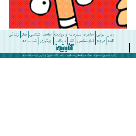
رمان ایرانی
خاطره، سفرنامه و روایت
جامعه شناسی
هنر
زندگی
نامه
مرجع
کتابشناسی
نقد
بایگانی
پیگیری
شناسنامه
کلیه حقوق محفوظ است و بازنشر مطالب با ذکر
کتاب نیوز
و درج لینک، بلامانع .