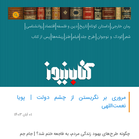
ان خارجی
داستان کوتاه
تاریخ
دین و فلسفه
اقتصاد
روانشناسی
ر
کودک و نوجوان
طرح جلد
فیلم
طنز
ریشه‌ها
پس از کتاب
مروری بر نگریستن از چشم دولت | پویا
نعمت‌اللهی
01 آبان 1403
ونه طرح‌های بهبود زندگی مردم، به فاجعه ختم شد؟ | جام جم