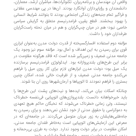
قعی آن مهندسان و برنامه‌ریزان، تکنوکرات‌ها، مباشران ارشد، معماران،
نشمندان و رؤیاپردازان آوانگارد بودند. آن‌ها در پی مهندسی عقلانی
فراگیر تمام جنبه‌های زندگی اجتماعی بودند تا بتوانند شرایط انسانی
 بهبود ببخشند. قطع یقین، فرامدرنیسم متعلق به گرایش سیاسی
صی نبود؛ هم در میان چپ‌گرایان و هم در میان نحله راست‌گرایان
فداران خود را داشت.
لفه دوم استفاده افسارگسیخته از قدرت دولت مدرن به‌عنوان ابزاری
ی برای رسیدن به این اهداف و آمال بود. مؤلفه سوم نیز وجود یک
معه مدنی ضعیف و زمین‌گیر شده است که فاقد هرگونه مقاومت در
ابر این طرح‌های بلندپروازانه بود. ایدئولوژی فرامدرنیسم برسازنده
 میل بود؛ دولت مدرن ابزار‌های لازم برای کار روی میل را فراهم
‌کندو جامعه مدنی ضعیف و از ظرفیت خالی شده، امکان چنین
تری را فراهم نمودند تا اتوپیا‌ها و آرمان‌شهر‌ها روی آن بنا شوند.
انکه اسکات بیان می‌کند، ایده‌ها و نیت‌های پشت این طرح‌ها را
ید خیرخواهانه دانست. بلندپروازی‌های اتوپیایی فی‌نفسه خطرناک
ستند، ولی زمانی خطرناک می‌شوند که نخبگان حاکم هیچ تعهدی
 دموکراسی یا حقوق مدنی از خود نشان نمی‌دهند و برای رسیدن به
ه‌طلبی‌هایشان به زور عریان متوسل می‌گردند. در جامعه‌ای که در
رض این آزمایش‌های اتوپیایی است به‌خاطر فقدان جامعه مدنی،
کان مقاومت در برابر دولت وجود ندارد. دولت به طرزی بی‌رحمانه و
ون توجه به خواست عمومی جامعه فعال‌مایشاء می‌شود.