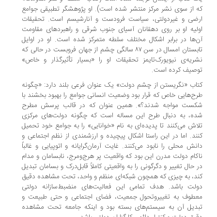
 از سوی نشر مرکز منتشر شده است). او پژوهشگر تطبیقی جوامع
ضی و غیردولتی، سیاست فرودست و آنارشیسم است. تحقیقات
لیه او بر روی دهقانان آسیای جنوب شرقی و راهبرد‌های مقاومت
‌ها در برابر اشکال مختلف سلطه متمرکز شده است. او در اوایل
تابستان امسال در سن ۸۷ سالگی چشم از جهان فروبست در حالی که
ریه‌ی نیویورک‌تایمز تحقیقات او را «بسیار تأثیرگذار و خاص»
صیف کرده است.
اب «نگریستن از چشم دولت» یک عنوان فرعی بلند دارد: «چگونه
ح‌هایی خاص که قرار بود وضعیت انسانی جوامع را بهبود بخشند با
ست مواجه شدند؟». همین عنوان که در قالب پرسش مطرح
ه، به دنبال طرح این مساله است که چگونه دولت‌های مرکزی
اش می‌کنند تا پدیده‌ای به نام «خوانایی» را به جوامع خود تحمیل
ند. اما در این راستا اشکال پیچیده و ارزشمندی از نظم اجتماعی و
نش محلی را نابود می‌کنند. غایت آرمان‌گرایانه و اتوپیایی و غالباً
کام دولت مدرن این بود که واقعیت پر هرج‌ومرج، نابسامان و مدام
 حال تغییر و دگرگونی را به واقعیتی کاملاً قابل‌درک و بسامان تبدیل
د، به چیزی که همچون شبکه‌ای منظم و واحد، تحت مشاهده دقیق
لت باشد. هدف تمامی این فعالیت‌های منضبط‌سازانه دولتی
طوف به تغییروتحول جمعیت، فضای اجتماعی و حتی طبیعت و
دیل آن به سیستم‌های بسته بود و اینکه جامعه تحت مشاهده