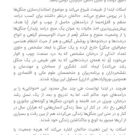
یق دولت و کنترل دائمی کارگزاران دولتی باشد.
کات ابتدا از طبیعت شروع می‌کند و موضوع استانداردسازی جنگل‌ها
 در پروس مطرح می‌کند. حاکمان درنظر داشتند برای کسب درآمد
ظم و قابل‌احصا از درآمد‌های حاصل از چوب و الوار (با هدف
ش‌بینی‌پذیری اخذ مالیات به عنوان یک منبع درآمد پایدار) جنگل‌ها
 از وضعیت متنوع و متکثر (هم از حیث اکوسیستم گیاهی و انواع
خت‌ها و درختچه‌ها و پوشش گیاهی و هم از حیث انتظام هندسی
رافیای جنگل) خارج کرده و یک جنگل با ابعاد مشخص و حاوی
داد اندکی از درختان مشخص که به درد صنعت چوب و الوار
‌خورد (و نه همه‌ی درخت‌هایی که به طور طبیعی در یک جنگل
د می‌کنند) ایجاد کنند. لشگری از مساحان و مهندسان و
شه‌برداران و برنامه‌ریزان و متخصصان علوم مالی و اقتصادی و
چنین بوروکرات‌های اداری) مسئول این پروژه شدند.
چند در ابتدا توانست طی چند سال معدود این «خوانایی» را بر
آمد‌های خود حاکم کند، اما به تدریج و بعد از یک نسل رشد
ختان، چیزی در حد فاجعه و نابودی جنگل‌ها و گونه‌های جانوری و
اهی رخ داد. در کنار آن عملاً زندگی انسان‌هایی که هزاران سال در
ار و در متن این جنگل‌ها زندگی می‌کردند هم از بین رفت و بسیاری
 آن‌ها مجبور به کوچ و جاگذاشتن زندگی خود شدند.
کات به این ذهنیت حاکمان اشاره می‌کند که هرچه جمعیت یا