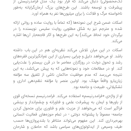
‌محصولی) دنبال می‌کند که قرار بود یک مدل فرامدرنیستی از
شرفت و توسعه باشند. این طرح‌های بزرگ آرمان‌گرایانه به‌طور
خواسته مرگ و فلاکت را برای میلیون‌ها نفر به همراه آورد.
کات ضمن شرح این نمونه‌ها (که تماماً با روایت ساده و روانی ارائه
ه و مترجم نیز به شکل مطلوبی روایت سلیس نویسنده را در
گردان خود لحاظ می‌کند) به این طرح‌ها و آثار فاجعه‌بار آن‌ها اشاره
‌کند.
کات در این میان تلاش می‌کند نظریه‌ای هم در این باب داشته
شد. او می‌خواهد دلیل و چرایی بسیاری از این غم‌انگیزترین فقره‌های
د و تحول دولت در روزگاران معاصر ما در قرن بیستم را علت‌یابی
د. او در مطالعات خود و نمونه‌هایی که به پیش می‌کشد، به این
یجه می‌رسد که عدم موفقیت حاکمان ناشی از تلفیق سه مؤلفه
ان‌بارو واقعاً مهلک بود. اولین عنصر یا مؤلفه نظم‌دهی اداری و
کیلاتی، طبیعت و جامعه بود.
 از واژه‌ی «فرامدرنیسم» استفاده می‌کند. فرامدرنیسم نسخه‌ای قوی
 باور‌ها و ایمان به پیشرفت علمی و فناورانه و چشم‌انداز و بینشی
اگیر است که می‌خواهد از مزیت علم و فناوری برای متحول کردن
معه- معمولاً با پشتوانه دولتی - در تمام حوزه‌های فعالیت انسانی
ره‌برداری کند. این مفهوم می‌تواند متناظر با بلندپروازی‌ها حسب
ف وسیعی از ایدئولوژی‌های سیاسی باشد که حاملان و شارحان