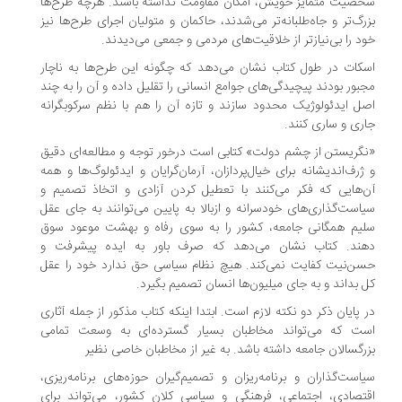
صیت متمایز خویش، امکان مقاومت نداشته باشند. هرچه طرح‌ها
رگ‌تر و جاه‌طلبانه‌تر می‌شدند، حاکمان و متولیان اجرای طرح‌ها نیز
د را بی‌نیازتر از خلاقیت‌های مردمی و جمعی می‌دیدند.
کات در طول کتاب نشان می‌دهد که چگونه این طرح‌ها به ناچار
بور بودند پیچیدگی‌های جوامع انسانی را تقلیل داده و آن را به چند
ل ایدئولوژیک محدود سازند و تازه آن را هم با نظم سرکوبگرانه
ری و ساری کنند.
گریستن از چشم دولت» کتابی است درخور توجه و مطالعه‌ای دقیق
ژرف‌اندیشانه برای خیال‌پردازان، آرمان‌گرایان و ایدئولوگ‌ها و همه
‌هایی که فکر می‌کنند با تعطیل کردن آزادی و اتخاذ تصمیم و
است‌گذاری‌های خودسرانه و ازبالا به پایین می‌توانند به جای عقل
یم همگانی جامعه، کشور را به سوی رفاه و بهشت موعود سوق
ند. کتاب نشان می‌دهد که صرف باور به ایده پیشرفت و
ن‌نیت کفایت نمی‌کند. هیچ نظام سیاسی حق ندارد خود را عقل
 بداند و به جای میلیون‌ها انسان تصمیم بگیرد.
 پایان ذکر دو نکته لازم است. ابتدا اینکه کتاب مذکور از جمله آثاری
ت که می‌تواند مخاطبان بسیار گسترده‌ای به وسعت تمامی
رگسالان جامعه داشته باشد. به غیر از مخاطبان خاصی نظیر
است‌گذاران و برنامه‌ریزان و تصمیم‌گیران حوزه‌های برنامه‌ریزی،
تصادی، اجتماعی، فرهنگی و سیاسی کلان کشور، می‌تواند برای