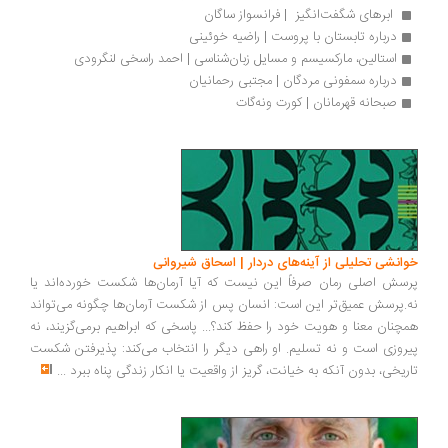
 ابرهای شگفت‌انگیز  | فرانسواز ساگان
درباره تابستان با پروست | راضیه خوئینی
استالین، مارکسیسم و مسایل زبان‌شناسی | احمد راسخی لنگرودی
درباره سمفونی مردگان | مجتبی رحمانیان
صبحانه قهرمانان | کورت ونه‌گات
انشی تحلیلی از آینه‌های دردار | اسحاق شیروانی
سش اصلی رمان صرفاً این نیست که آیا آرمان‌ها شکست خورده‌اند یا
.پرسش عمیق‌تر این است: انسان پس از شکست آرمان‌ها چگونه می‌تواند
چنان معنا و هویت خود را حفظ کند؟... پاسخی که ابراهیم برمی‌گزیند، نه
روزی است و نه تسلیم. او راهی دیگر را انتخاب می‌کند: پذیرفتن شکست
ریخی، بدون آنکه به خیانت، گریز از واقعیت یا انکار زندگی پناه ببرد
...