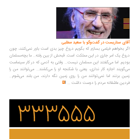
ای سناریست در گفت‌وگو با سعید مطلبی
ر بخواهم فیلمی بسازم که بگویم دروغ چیز بدی است باور نمی‌کنند، چون
وغ یک امر جاری در این مملکت است. قبحش از بین رفته... ما بچه‌مسلمان
دیم. اما می‌گفتند این مسلمان نیست... وقتی به آدمی که در کار سینماست
‌گویند اجازه کار نداری، یعنی با شکنجه او را می‌کشند... می‌توانند من را
ین بزنند اما نمی‌توانند من را روی زمین نگه دارند، من بلند می‌شوم...
دین عاشقانه مردم را دوست داشت
...