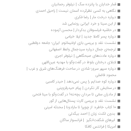
قمار خدایان با پانزده سگ | نیلوفر رحمانیان
نگاهی به کسی نظرکرده آسمان نیست | راحیل احمدی
درباره درخت مار | رضا فکری
از ابن سینا و خرد ایرانی رونمایی شد
در حاشیه فیلسوفان بدکردار | محسن آزموده
درباره پسر کاملا جدید | لیلا خیامی
نشست نقد و بررسی بازی اولتیماتوم: ایران؛ جامعه دوقطبی
ترجمه‌ی جمال درباره سیدجمال واعظ اصفهانی
درباره عادت‌های صبحگاهی | نیلوفر اجری
لابلای درختان بلوط در گفت‌وگو با مهدیه عین‌اللهی
درباره سپهر سرور؛ شادی در ساحت فرهنگ‌های شرق و غرب | 
محمود فاضلی
درباره کوه صدایم را پس نمی‌دهد | حیدر کاسبی
در ستایش کار نکردن | پیام حیدرقزوینی
از مادران سمّی تا مردان بچه‌ننه! در گفت‌وگو با مینا فتحی
نشست نقد و بررسی کارت پستال‌هایی از گور
10 کتاب خاطره: از چوپرا تا مارادونا | محدثه امینی
 بدون لکنت زبان | احمد بیگدلی 
 ابرهای شگفت‌انگیز  | فرانسواز ساگان
آمریکا | فرانتس کافکا