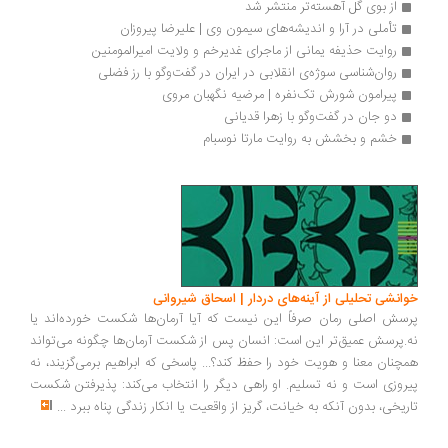
از بوی گل آهسته‌تر منتشر شد
تأملی در آرا و اندیشه‌های سیمون وی | علیرضا پیروزان
روایت حذیفه یمانی از ماجرای غدیرخم و ولایت امیرالمومنین
روان‌شناسی سوژه‌ی انقلابی در ایران در گفت‌وگو با رز فضلی
پیرامون شورش تک‌نفره | مرضیه نگهبان مروی
دو جان در گفت‌وگو با زهرا قدیانی
خشم و بخشش به روایت مارتا نوسبام
انشی تحلیلی از آینه‌های دردار | اسحاق شیروانی
سش اصلی رمان صرفاً این نیست که آیا آرمان‌ها شکست خورده‌اند یا
.پرسش عمیق‌تر این است: انسان پس از شکست آرمان‌ها چگونه می‌تواند
چنان معنا و هویت خود را حفظ کند؟... پاسخی که ابراهیم برمی‌گزیند، نه
روزی است و نه تسلیم. او راهی دیگر را انتخاب می‌کند: پذیرفتن شکست
ریخی، بدون آنکه به خیانت، گریز از واقعیت یا انکار زندگی پناه ببرد
...