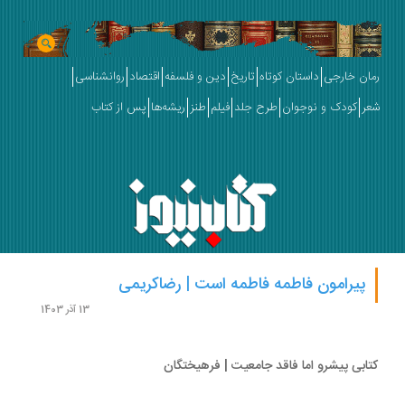
ان خارجی
داستان کوتاه
تاریخ
دین و فلسفه
اقتصاد
روانشناسی
ر
کودک و نوجوان
طرح جلد
فیلم
طنز
ریشه‌ها
پس از کتاب
پیرامون فاطمه فاطمه است | رضاکریمی
13 آذر 1403
ابی پیشرو اما فاقد جامعیت | فرهیختگان