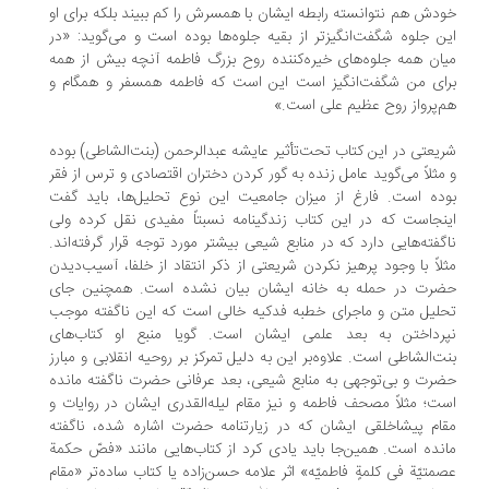
دش هم نتوانسته رابطه ایشان با همسرش را کم ببیند بلکه برای او
ن جلوه شگفت‌انگیزتر از بقیه جلوه‌ها بوده است و می‌گوید: «در
ان همه جلوه‌های خیره‌کننده روح بزرگ فاطمه آنچه بیش از همه
ای من شگفت‌انگیز است این است که فاطمه همسفر و همگام و
‌پرواز روح عظیم علی است.»
یعتی در این کتاب تحت‌تأثیر عایشه عبدالرحمن (بنت‌الشاطی) بوده
مثلاً می‌گوید عامل زنده به گور کردن دختران اقتصادی و ترس از فقر
ده است. فارغ از میزان جامعیت این نوع تحلیل‌ها، باید گفت
نجاست که در این کتاب زندگینامه نسبتاً مفیدی نقل کرده ولی
گفته‌هایی دارد که در منابع شیعی بیشتر مورد توجه قرار گرفته‌اند.
لاً با وجود پرهیز نکردن شریعتی از ذکر انتقاد از خلفا، آسیب‌دیدن
ضرت در حمله به خانه ایشان بیان نشده است. همچنین جای
لیل متن و ماجرای خطبه فدکیه خالی است که این ناگفته موجب
پرداختن به بعد علمی ایشان است. گویا منبع او کتاب‌های
ت‌الشاطی است. علاوه‌بر این به دلیل تمرکز بر روحیه انقلابی و مبارز
رت و بی‌توجهی به منابع شیعی، بعد عرفانی حضرت ناگفته مانده
ت؛ مثلاً مصحف فاطمه و نیز مقام لیله‌القدری ایشان در روایات و
ام پیشاخلقی ایشان که در زیارتنامه حضرت اشاره شده، ناگفته
نده است. همین‌جا باید یادی کرد از کتاب‌هایی مانند «فصّ حکمة
متیّة فی کلمةٍ فاطمیّه» اثر علامه حسن‌زاده یا کتاب ساده‌تر «مقام