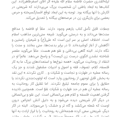
له‌القدری حضرت فاطمه سلام الله علیه» اثر آقای اصغرطاهرزاده. این
اب‌ها به ابعاد باطنی آن شخصیت بزرگ می‌پردازند که شریعتی در
ارش با آنها بیگانه بود. توجه به این ابعاد توقع افسارگسیخته و حرص
ضی برای بازیگری زن در عرصه‌های بیگانه را تعدیل می‌کند.
لات قابل تأمل کتاب بازهم وجود دارند. مثلاً او فاطمه را مدافع
ت‌ها می‌داند و به درستی می‌گوید: شیعه سنی‌ترین مذاهب اسلام
ت. اختلاف اصلی بر سر این است که علی(ع) و شیعیان راستین و
اهش از آغاز کوشیده‌اند تا در برابر بدعت‌ها، سنی بمانند و سنت را
اه دارند. البته گاهی بی‌دقتی و غلو هم هست. مثلاً می‌گوید مقصرِ
اخته نشدن الگوی درست زن کیست؟ و پاسخ می‌دهد: عالم! او در
تقاد از روحانیت می‌گوید: «همه نبوغ‌ها و استعدادهای بزرگ ما به کار
سفه، کلام، تصوف، فقه و اصول و ادبیات مشغول شدند و جز یک
اله عملیه در طهارت و نجاست و شکیات و... کاری نکردند.» این نقد
 بخش قابل توجهی از روحانیون وارد است که اولویت‌بندی نکردند یا
ایق را برای عموم جامعه تبلیغ نکردند. اما تقلیل کار روحانیت به
اله عملیه آن هم در حد طهارت و شکیات غلوّ است. همچنین نادیده
فتن اهمیت فلسفه و کلام هم بی‌انصافی است. این غلو و بی‌انصافی
 دیگر آثار شریعتی دیده می‌شود و به دلیل آتش اعتراض درون
ست که شعله می‌کشد و گاه ‌تر و خشک را می‌سوزاند. البته در آثار
گر، شریعتی سعی کرده هجمه‌اش به روحانیت را با ابراز ارادت به آنها
دیل کند ولی این آثار معمولاً مستقل اثر می‌گذارند. علمایی مانند