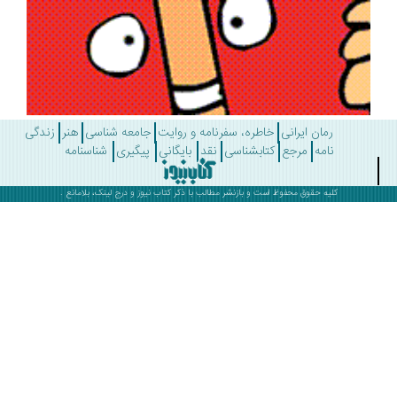
رمان ایرانی
خاطره، سفرنامه و روایت
جامعه شناسی
هنر
زندگی
نامه
مرجع
کتابشناسی
نقد
بایگانی
پیگیری
شناسنامه
کلیه حقوق محفوظ است و بازنشر مطالب با ذکر
کتاب نیوز
و درج لینک، بلامانع .