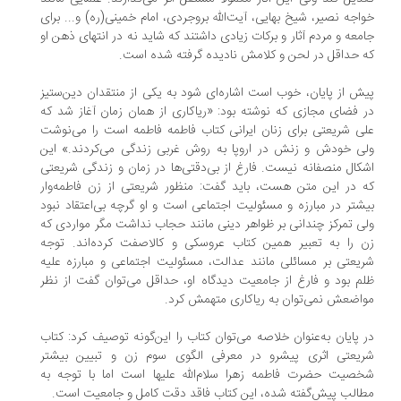
اجه نصیر، شیخ بهایی، آیت‌الله بروجردی، امام خمینی(ره) و... برای
معه و مردم آثار و برکات زیادی داشتند که شاید نه در انتهای ذهن او
 حداقل در لحن و کلامش نادیده گرفته شده است.
ش از پایان، خوب است اشاره‌ای شود به یکی از منتقدان دین‌ستیز
 فضای مجازی که نوشته بود: «ریاکاری از همان زمان آغاز شد که
ی شریعتی برای زنان ایرانی کتاب فاطمه فاطمه است را می‌نوشت
ی خودش و زنش در اروپا به روش غربی زندگی می‌کردند.» این
کال منصفانه نیست. فارغ از بی‌دقتی‌ها در زمان و زندگی شریعتی
 در این متن هست، باید گفت: منظور شریعتی از زن فاطمه‌وار
شتر در مبارزه و مسئولیت اجتماعی است و او گرچه بی‌اعتقاد نبود
ی تمرکز چندانی بر ظواهر دینی مانند حجاب نداشت مگر مواردی که
 را به تعبیر همین کتاب عروسکی و کالاصفت کرده‌اند. توجه
یعتی بر مسائلی مانند عدالت، مسئولیت اجتماعی و مبارزه علیه
م بود و فارغ از جامعیت دیدگاه او، حداقل می‌توان گفت از نظر
اضعش نمی‌توان به ریاکاری متهمش کرد.
 پایان به‌عنوان خلاصه می‌توان کتاب را این‌گونه توصیف کرد: کتاب
ریعتی اثری پیشرو در معرفی الگوی سوم زن و تبیین بیشتر
صیت حضرت فاطمه زهرا سلام‌الله علیها است اما با توجه به
الب پیش‌گفته شده، این کتاب فاقد دقت کامل و جامعیت است.