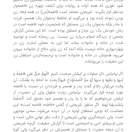
د طوری که همه آیات و روایات برای کشف چهره زن فاطمه‌وار
نظر قرار بگیرند. شریعتی معتقد است فاطمه(س) در همه ابعاد زن
دن نمونه شده بود و می‌گوید او ‌نه‌فقط به‌عنوان یک همسر، فرزند
 مادر بلکه به‌عنوان یک زن مستقل که شخصیت خود فاطمه است در
ان خودش یک زن مبارز و مسئول بوده است. اما این سخن گزارش
معی از دیدگاه اسلام درباره زن نیست. زن ریحانه است و توصیه
ه در خانه و خانواده بماند اما این به معنای اسارت زن در
اردیواری خانه نیست بلکه آنجا که زن برای دفاع از خانواده بیرون
‌رود همچنان در خانه و خانواده است و برجسته‌کردن استقلال زن
ن حقیقت را می‌پوشاند.
ر براساس ذکر صلوات بر ایشان صحبت کنیم: اللّهمَّ صَلِّ عَلی فاطِمَةَ وَ
بیها وَ بَعْلِها وَ بنیها (وَ سِرِّ الْمُسْتَوْدَعِ فیها) بِعَدَدِ ما اَحاطَ بِه عِلْمُکَ، آن
ت می‌توان بالاتر گفت پدر و همسر و فرزندان در نسبت با فاطمه
رد توجه قرار می‌گیرند. براساس زیارت منقول برای آن حضرت، از
شان می‌خواهیم که ما را به پدر و همسر خود ملحق کند: اَلْحَقْتِنا
تَصْدیقِنا لَهما. اگر منظور شریعتی از گفتن «فاطمه فاطمه است» این
ناست که نوعی استقلال اولیه در آن دیده می‌شود، سخن موجهی
ت. ولی نتیجه‌گیری نهایی شریعتی از دقت نظر نهایی خالی است و
ن او بیشتر ادبی و احساسی است تا گزارش حقیقت. گرچه شریعتی
 آن جمله حضرت را مستقل از همسرش در نظر می‌گیرد ولی گویا