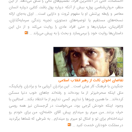
ساسات، حتی در آگاه‌ترین افراد، تصمیم‌های مالی را شکل می‌دهد. از این
ظر، «روان‌شناسی پول» بیش از آنکه درباره پول باشد، کتابی درباره انسان
اصر و رابطه پرتنش او با مفهوم ثروت و دارایی است... اوزل به‌جای ارائه
خه‌های مستقیم یا توصیه‌های دستوری، تجربه زندگی سرمایه‌گذاران،
رآفرینان، میلیاردرها و حتی افراد عادی را روایت می‌کند و از دل این
ستان‌ها روایت خود را برمی‌سازد و بحث را به پیش می‌راند
...
اضای اخوان ثالث از رهبر انقلاب اسلامی
گیدن با فرهنگ کار عبثی است... این برادران آریایی ما و برادران وایکینگ،
ل اینکه سحرخیزتر از ما بوده‌اند و رفته‌اند جاهای خوب دنیا مسکن
ده‌اند... ما همین چیزها را نداریم. کسی نداریم از ما انتقاد بکند... استالین با
ود اینکه خودش گرجی بود، می‌خواست در گرجستان نیز همه روسی
ف بزنند...من میرم رو میندازم پیش آقای خامنه‌ای، من برای خودم رو
نداخته‌ام برای تو و امثال تو میرم رو میندازم... به شرطی که شماها برگردید
 مملکت خودتان خدمت کنید
...