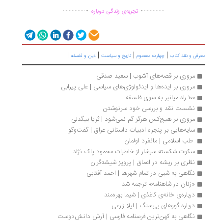
.
.
...............
..............
تجربه‌ی زندگی دوباره
|
|
|
|
رفی و نقد کتاب
چهارده معصوم
تاریخ و سیاست
دین و فلسفه
مروری بر قصه‌های آشوب | سعید صدقی
مروری بر ایده‌ها و ایدئولوژی‌های سیاسی | علی پیرابی
۱۰۰ راه میانبر به سوی فلسفه
نشست نقد و بررسی خود سرنوشتن
مروری بر هیچ‌کس هرگز گم نمی‌شود | ثریا بیگدلی
سایه‌هایی بر پنجره ادبیات داستانی عراق | گفت‌وگو
 طب اسلامی | مانفرد اولمان
سکوت شکسته سرشار از خاطرات محمود پاک نژاد
نظری بر ریشه در اعماق | پرویز شیشه‌گران
نگاهی به شبی در تمام شهرها | احمد آفتابی
«زنان در شاهنامه» ترجمه شد
درباره‌ی خانه‌ی کاغذی | شیما بهره‌مند
درباره گورهای بی‌سنگ | لیلا زارعی
نگاهی به کهن‌ترین فرسنامه فارسی | آرش دانش‌دوست