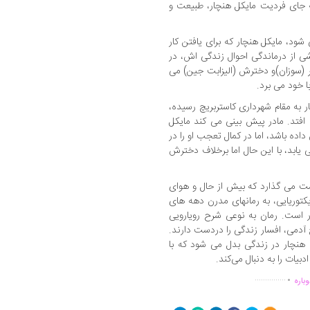
به جای فردیت مایکل هنچار، طبیعت و
 شود، مایکل هنچار که برای یافتن کار
ی از درماندگی احوال زندگی اش، در
 (سوزان)و دخترش (الیزابت جین) می
با خود می برد.
ار به مقام شهرداری کاستربریچ رسیده،
افتد. مادر پیش بینی می کند مایکل
داده باشد، اما در کمال تعجب او را در
یابد، با این حال اما برخلاف دخترش
ت می گذارد که بیش از حال و هوای
کتوریایی، به رمانهای مدرن دهه های
ار است. رمان به نوعی شرح رویارویی
آدمی، افسار زندگی را دردست دارند.
 هنچار در زندگی بدل می شود که با
بیات را به دنبال می‌کند.
.
...............
باره