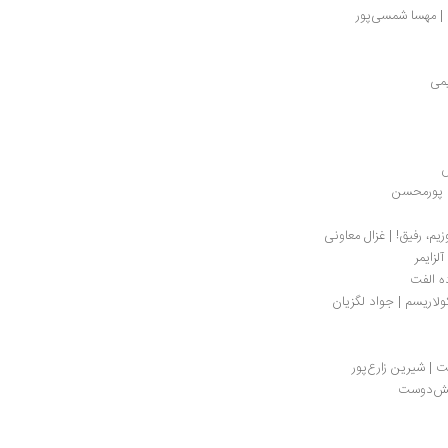
 | مهسا شمسی‌پور
یمی
ش
ا پورمحسن
یم، رفیق! | غزال معاونی
لزایمر
ه الفت
ولاریسم | جواد لگزیان
ت | شیرین زارع‌پور
انش‌دوست