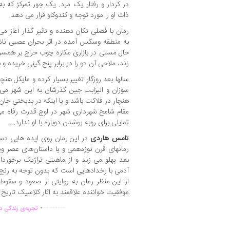
در کردار و رفتار یک مرد. یک جور تمرکز که 
ذات او را مورد توجه و کندوکاو قرار می دهد.
رمان با فصلی تکان دهنده و تاثیر گذار آغاز می
به منطقه وسکس آمده در اثر بحران عصبی ناش
حال مستی در بازاری مکاره چوب حراج بر همسر
زند، ملاحی آن دو را در برابر پنج گینی خریده و 
سالها بعد روزگار تغییر بسیار کرده و مایکل هنچ
سوزان و الیزابت جین گذرشان به این شهر می 
هنچار در فلاکت باشد و یا اینکه در بدبختی جان 
مقام شامخ شهرداری شهر در اوج قدرت رفاه می 
تمایلی برای روبه روشدن دوباره با او ندارد...
تامس هاردی
در این رمان روی ایده هایی دس
رمانهای قرن نوزدهمی و یا داستان‌های عصر وی
بعد پهلو می زند و از ماهیتی تراژیک برخورد
آدمی با رخدادهایی است که بدون توجه به رنج 
از این منظر رمان به روایتی از صعود و سقوط
موفقیت خواننده علاقمند به آثار کلاسیک تاریخ اد
.
..............
تجربه‌ی زندگی دو