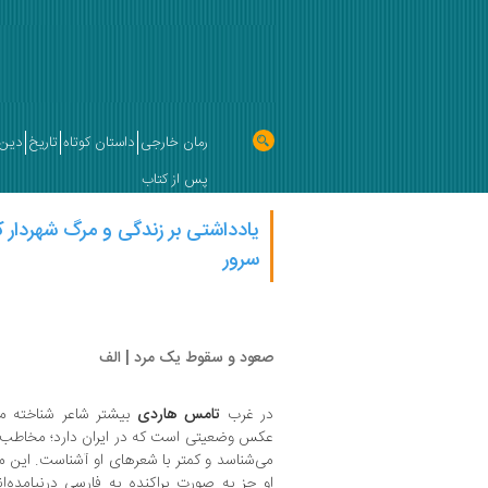
رمان خارجی
داستان کوتاه
تاریخ
دین 
پس از کتاب
یادداشتی بر زندگی و مرگ شهردار 
سرور
صعود و سقوط یک مرد | الف
در غرب
تامس هاردی
بیشتر شاعر شناخته م
عکس وضعیتی است که در ایران دارد؛ مخاطب فا
می‌شناسد و کمتر با شعرهای او آشناست. این 
او جز به صورت پراکنده به فارسی درنیامده‌ا