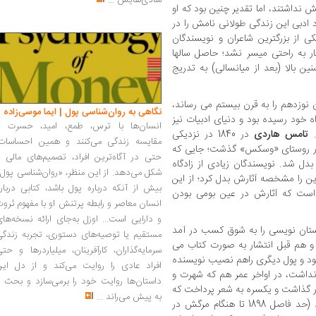
شادی‌هایش
...
 نداشتند، اما تقدیر چنین بود که او
 ادبی این زندگی طولانی نامش را در
کی از بزرگترین شاعران و نویسندگان
گار به راحتی میسر نشد؛ حاصل سالها
 بالا (بعد از میانسالی) به تدریج
ن نوزدهم را به قرن بیستم می رساند،
نگاهی به روان‌شناسی پول | ایما موسی‌زاده
ه خود رسیده بود و دنیای ادبیات نیز
انسان‌ها با ترس، طمع، امید، حسرت و
.
تامس هاردی
در 1840 در نزدیکی
مقایسه زندگی می‌کنند و همین احساسات،
در روستای «وسکس» گذشت؛ جایی که
حتی در آگاه‌ترین افراد، تصمیم‌های مالی ر
دل شد. نویسندگان زیادی از زادگاه
شکل می‌دهد. از این منظر، «روان‌شناسی پول
 این را مشخصه آثارش بدل کرد؛ از این
بیش از آنکه درباره پول باشد، کتابی دربار
است که آثارش در عین بومی بودن
انسان معاصر و رابطه پرتنش او با مفهوم ثرو
و دارایی است... اوزل به‌جای ارائه نسخه‌ها
ستان نویسی را به شوق کسب در آمد
مستقیم یا توصیه‌های دستوری، تجربه زندگی
 هم قبل انتشار به صورت کتاب می
سرمایه‌گذاران، کارآفرینان، میلیاردرها و حت
د و پول دیگری راهم نصیب نویسنده
افراد عادی را روایت می‌کند و از دل این
نداشت، در اواخر عمر هم که شهرت و
داستان‌ها روایت خود را برمی‌سازد و بحث ر
 گذاشت و یکسره به شعر پرداخت که
به پیش می‌راند
...
تقریبا سه دهه پایانی عمرش را شامل می شد (حد فاصل 1898 تا هنگام مرگش در