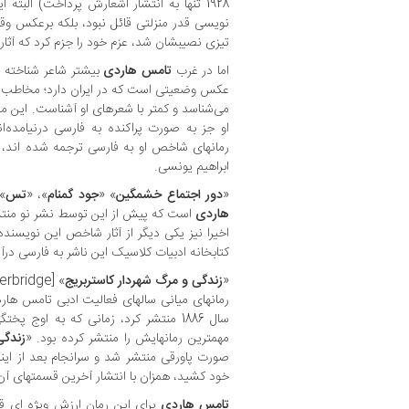
1928 تنها به انتشار اشعارش پرداخت) البته
نویسی قدر منزلتی قائل نبود، بلکه برعکس و
تیزی نصیبشان شد، عزم خود را جزم کرد که آثار
اما در غرب
تامس هاردی
بیشتر شاعر شناخته 
عکس وضعیتی است که در ایران دارد؛ مخاطب فا
می‌شناسد و کمتر با شعرهای او آشناست. این م
او جز به صورت پراکنده به فارسی درنیامده‌ا
رمانهای شاخص او به فارسی ترجمه شده اند،
ابراهیم یونسی.
«
دور اجتماع خشمگین
» «
جود گمنام
»، «
تس
»
هاردی
است که پیش از این توسط نشر نو منتشر
اخیرا نیز یکی دیگر از آثار شاخص این نویسنده
کتابخانه ادبیات کلاسیک این ناشر به فارسی در
«
زندگی و مرگ شهردار کاستربریج
رمانهای میانی سالهای فعالیت ادبی تامس هار
سال 1886 منتشر کرد، زمانی که به اوج
مهمترین رمانهایش را منتشر کرده بود. «
زندگی
صورت پاورقی منتشر شد و سرانجام بعد از اینکه
خود کشید، همزان با انتشار آخرین قسمتهای آن 
تامس هاردی
برای این رمان ارزش ویژه ای ق