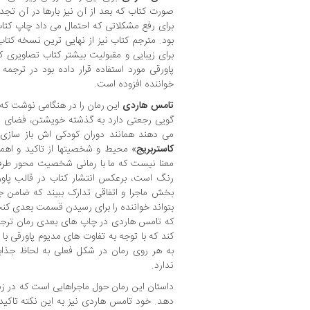
صورت کتاب که بعد از آن نیز بارها در آن ت
برای رفع مشکلاتی که احتمال می داد چاپ کتا
بود. مترجم کتاب نیز از نهایی ترین نسخه کتاب 
برای زیبایی و مقبولیت بیشتر کتاب تصاویری 
پاورقی مورد استفاده قرار داده بود در ترجمه
خواننده افزوده است.
تامس هاردی
این رمان را در هنگامی نوشت که 
گویی رجعتی دارد به گذشته خویشتن، فضای دا
می دهند همانند دوران کودکی اش باز سازی ش
کاستربریج
» محیط و شخصیتها از تاکید و اهمیت
معنا نیست که ما با رمانی شخصیت محور طرف 
رنگ است، برعکس انتشار کتاب در قالب پاور
بخش ماجرا و اتفاقی تدارک ببیند که ضامن جذ
بتواند خواننده را برای رسیدن قسمت بعدی کنجکا
که تامس هاردی در چاپ های بعدی رمان ترجیح 
کند که با توجه به تفاوت های مدیوم پاورقی 
به هر روی رمان در شکل فعلی به لحاظ جذابی
ندارد.
داستان این رمان حول ماجراهایی است که در زن
دهد. خود تامس هاردی نیز به این نکته تاکید