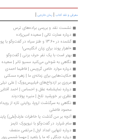
|
|
معرفی و نقد کتاب
رمان خارجی
نشست نقد و بررسی براده‌های ترس
درباره عمارت تالی | سعیده امین‌زاده
گشمده در 13:60 و طنز سیاه در گفت‌وگو با پویان مُکاری
10هزار پوند برای زبان انگلیسی!
بهتر است با یک نفر حرف بزنی | گفت‌وگو
نگاهی به شوخی می‌کنید مسیو تانر | سعیده ام
درباره موارد خاص گرویس | فاطیما احمدی
حکایت‌هایی برای زمانه‌ی ما | زهره مسکنی
مروری بر ازدواج‌های فیلیپس‌بورگ | علی نیلی
درباره نمایشنامه عقل و احساس | احمد آفتابی
نظری بر خورشید تلخ | منیره پولادوند
محمود فاضلی
آنچه بر من گذشت یا خاطرات عارف(علی) پایند
سام شپارد در گفت‌وگو با نیویورک تایمز
درباره تنهایی اعداد اول | مرتضی منصف
درباره جنگلی که ما را بلعید | مهسا شمسی‌پور