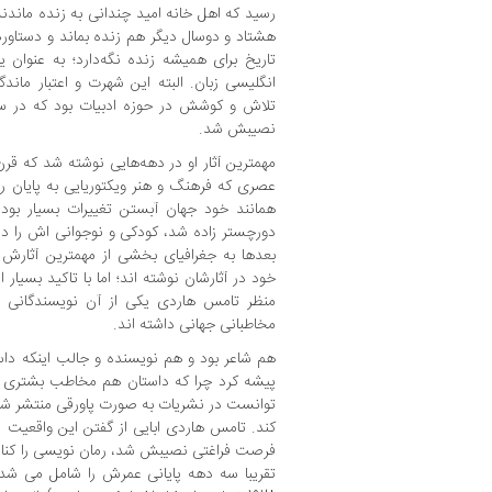
رسید که اهل خانه امید چندانی به زنده ماندنش
هشتاد و دوسال دیگر هم زنده بماند و دستاورد
تاریخ برای همیشه زنده نگه‌دارد؛ به عنوان ی
انگلیسی زبان. البته این شهرت و اعتبار ماند
تلاش و کوشش در حوزه ادبیات بود که در سنین
نصیبش شد.
مهمترین آثار او در دهه‌هایی نوشته شد که قر
عصری که فرهنگ و هنر ویکتوریایی به پایان را
همانند خود جهان آبستن تغییرات بسیار بود
دورچستر زاده شد، کودکی و نوجوانی اش را 
بعدها به جغرافیای بخشی از مهمترین آثارش ب
خود در آثارشان نوشته اند؛ اما با تاکید بسیار
منظر تامس هاردی یکی از آن نویسندگانی 
مخاطبانی جهانی داشته اند.
هم شاعر بود و هم نویسنده و جالب اینکه دا
پیشه کرد چرا که داستان هم مخاطب بشتری و
توانست در نشریات به صورت پاورقی منتشر شو
کند. تامس هاردی ابایی از گفتن این واقعیت 
فرصت فراغتی نصیبش شد، رمان نویسی را کنار