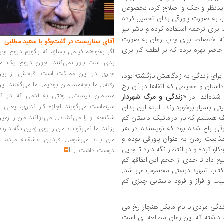
جدیدنظر و حک و اصلاح کرد، بخصوص
ب به صورت پاورقی بدان تحمیل کرده
برای ترجمه استفاده کرده و ناشر نیز
که اختصاصا برای چاپ رمان به صورت
آقای سناریست در گفت‌وگو با سعید مطلبی
 حاضر بهره برده که بر لطف کار برای
اگر بخواهم فیلمی بسازم که بگویم دروغ چی
بدی است باور نمی‌کنند، چون دروغ یک امر
جاری در این مملکت است. قبحش از بین
برای زندگی به زادگاهش بازگشته بود،
رفته... ما بچه‌مسلمان بودیم. اما می‌گفتند ای
ستان و محیطی که اتفاها در آن رخ
مسلمان نیست... وقتی به آدمی که در کار
ده‌اند. در «
زندگی و مرگ شهردار
سینماست می‌گویند اجازه کار نداری، یعنی ب
ی بسیار برخوردارند، البته این بدان
شکنجه او را می‌کشند... می‌توانند من را زمی
هستیم که بار دراماتیک داستان کم
قی باع شده بود که نویسنده در هر
بزنند اما نمی‌توانند من را روی زمین نگه دارند
ابیت رمان به عنوان پاورقی بوده و
من بلند می‌شوم... فردین عاشقانه مردم را
و کرده و در انتظار نگه دارد تا جایی
دوست داشت
...
داد تا حدی از حجم این اتفاقها کم
با کتاب تمهید درستی محسوب می شد.
ت و فراز و فرود داستانی چیزی کم
دگی مردی با نام مایکل هنچار رخ می
 داشته که این رمان مطالعه ای است