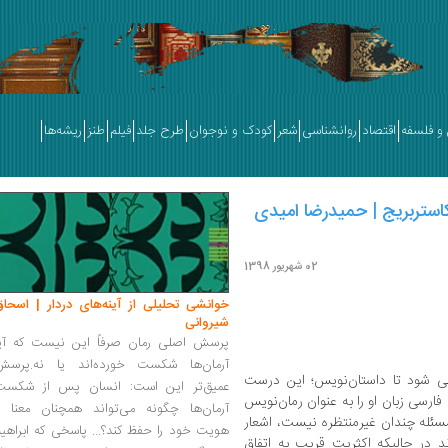
و فلسفه
اقتصاد
روانشناسی
شعر
کودک و نوجوان
طرح جلد
فیلم
طنز
ریشه‌ها
کاستربریج | حمیدرضا امیدی
02 شهریور 1398
خوانشی تحلیلی از آینه‌های دردار | اسحاق
شیروانی
پرسش اصلی رمان صرفاً این نیست که آیا
آرمان‌ها شکست خورده‌اند یا نه.پرسش
ی شود تا داستان‌نویس؛ این درست
عمیق‌تر این است: انسان پس از شکست
رسی زبان او را به عنوان رمان‌نویس
آرمان‌ها چگونه می‌تواند همچنان معنا و
مسئله چندان غیرمنتظره نیست، اشعار
هویت خود را حفظ کند؟... پاسخی که ابراهی
ند در حالیکه اکثریت قریب به اتفاق