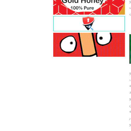
و
ت
ت
و
و
ر