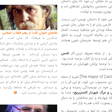
 این به معنای آن نبود که برای داستان
قتی نخستین رمانهایش نقدهای تند و
 بهتری بنویسد و نوشت.
می شود تا داستان نویس؛ این درست
رسی زبان او را به عنوان رمان نویس
سئله چندان غیر منتظره نیست، اشعار
تقاضای اخوان ثالث از رهبر انقلاب اسلامی
ند در حالیکه اکثریت قریب به اتفاق
جنگیدن با فرهنگ کار عبثی است... این
 آن هم توسط مترجمان خوبی همانند
برادران آریایی ما و برادران وایکینگ، مثل اینک
سحرخیزتر از ما بوده‌اند و رفته‌اند جاهای خو
 و... از جمله معروف ترین آثار
تامس
دنیا مسکن کرده‌اند... ما همین چیزها را
 شده و به باز کتاب عرضه شده بود.
نداریم. کسی نداریم از ما انتقاد بکند... استالی
 با ترجمه پژمان طهرانیان در مجموعه
با وجود اینکه خودش گرجی بود، می‌خواست
آمده است.
در گرجستان نیز همه روسی حرف بزنند...من
میرم رو میندازم پیش آقای خامنه‌ای، من برا
» [The mayor of Casterbridge] تقریبا از جمله
دی محسوب می شود، او این اثر را در
خودم رو نینداخته‌ام برای تو و امثال تو میر
 پختگی خود در نویسندگی رسیده و برخی
رو میندازم... به شرطی که شماها برگردید د
 و مرگ شهردار کاستربریج
» ابتدا به
مملکت خودتان خدمت کنید
...
 چهارماه و نیم مخاطبان را به دنبال
بصورت کتاب هم به بازار آمد.
ائل بود، نه تنها در چاپ نخستش به