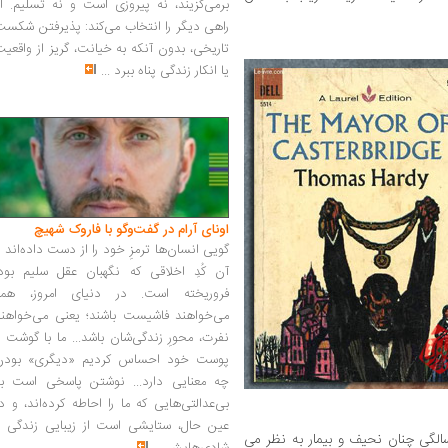
برمی‌گزیند، نه پیروزی است و نه تسلیم. ا
راهی دیگر را انتخاب می‌کند: پذیرفتن شکس
تاریخی، بدون آنکه به خیانت، گریز از واقعی
یا انکار زندگی پناه ببرد
...
اونای آرام در گفت‌وگو با فاروک شهیچ‭
گویی انسان‌ها ترمزِ خود را از دست داده‌اند 
آن کُدِ اخلاقی که نگهبان عقل سلیم بود،
فروریخته است. در دنیای امروز، همه
می‌خواهند فاشیست باشند؛ یعنی می‌خواهند
نفرت، محورِ زندگی‌شان باشد... ما با گوشت 
پوست خود احساس کردیم «دیگری» بودن
چه معنایی دارد... نوشتن پاسخی است به
بی‌عدالتی‌هایی که ما را احاطه کرده‌اند، و د
عین حال، ستایشی است از زیبایی زندگی و
گی چنان نحیف و بیمار به نظر می