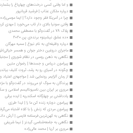
و اما وقتی کسی درخت‌های چهارباغ را بشمارد
درباره ملكان عذاب | فرشید قربانپور
چرا در آمریکا فقر وجود دارد؟ | ایما موسی‌زاده
وقتی سونیا بالای‌ دار تاب می‌خورد | مهدی کر
پلاک 78 در گفت‌وگو با مصطفی محمدی 
«ده عشق نیشینو» برنده‌ی پن 2020
درباره وظیفه‌ای به نام نبوغ | سمیه مهرگان
ماجرای دروغین دختر جوان و همسر خیالی‌‌ا
نگاهی به ذهن روسی در نظام شوروی | مجتب
پیرامون دریاس و جسدها | رضوان متین
چگونه در آسیای رو به رشد، ثروت کثیف بیاندوز
از رمان آلزایمر رونمایی شد | مواجهه‌ی اعتیاد و آ
پرندگان به سوگ او می‌روند در گفت‌وگو با مژد
مروری بر ایران بین ناسیونالیسم اسلامی و سک
یادداشتی بر چهارگانه اسکندریه | ایده برقی
پیرامون دوباره زنده کن ما را | لیدا طرزی
پیرامون ‌مردی که زنش را با کلاه اشتباه می‌گرف
نگاهی به کهن‌ترین فرسنامه فارسی | آرش د
نگاهی به جامعه‌شناسی گیدنز | نیما شریفی
مروری بر آریا | محمد عالی‌زاده