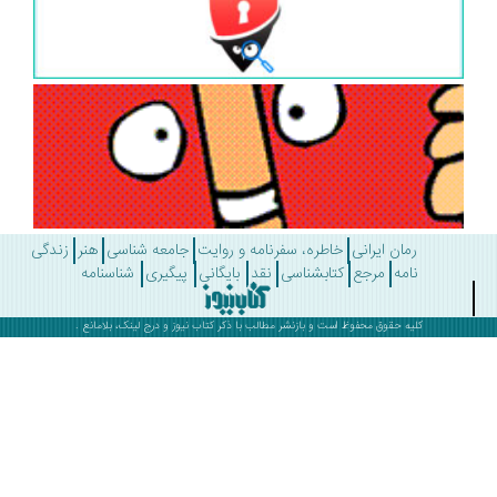
رمان ایرانی
خاطره، سفرنامه و روایت
جامعه شناسی
هنر
زندگی
نامه
مرجع
کتابشناسی
نقد
بایگانی
پیگیری
شناسنامه
کلیه حقوق محفوظ است و بازنشر مطالب با ذکر
کتاب نیوز
و درج لینک، بلامانع .