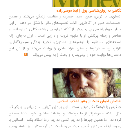
اهی به روان‌شناسی پول | ایما موسی‌زاده
سان‌ها با ترس، طمع، امید، حسرت و مقایسه زندگی می‌کنند و همین
ساسات، حتی در آگاه‌ترین افراد، تصمیم‌های مالی را شکل می‌دهد. از این
ظر، «روان‌شناسی پول» بیش از آنکه درباره پول باشد، کتابی درباره انسان
اصر و رابطه پرتنش او با مفهوم ثروت و دارایی است... اوزل به‌جای ارائه
خه‌های مستقیم یا توصیه‌های دستوری، تجربه زندگی سرمایه‌گذاران،
رآفرینان، میلیاردرها و حتی افراد عادی را روایت می‌کند و از دل این
ستان‌ها روایت خود را برمی‌سازد و بحث را به پیش می‌راند
...
اضای اخوان ثالث از رهبر انقلاب اسلامی
گیدن با فرهنگ کار عبثی است... این برادران آریایی ما و برادران وایکینگ،
ل اینکه سحرخیزتر از ما بوده‌اند و رفته‌اند جاهای خوب دنیا مسکن
ده‌اند... ما همین چیزها را نداریم. کسی نداریم از ما انتقاد بکند... استالین با
ود اینکه خودش گرجی بود، می‌خواست در گرجستان نیز همه روسی