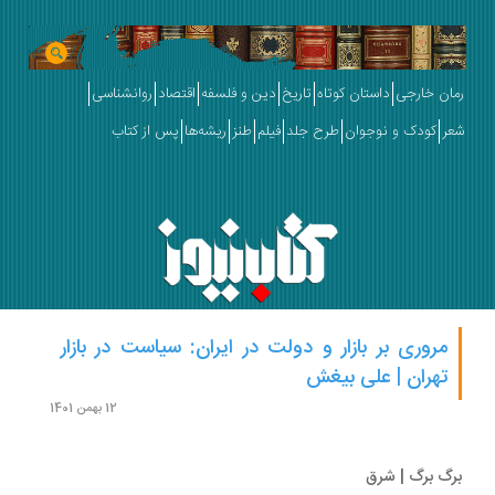
ان خارجی
داستان کوتاه
تاریخ
دین و فلسفه
اقتصاد
روانشناسی
ر
کودک و نوجوان
طرح جلد
فیلم
طنز
ریشه‌ها
پس از کتاب
مروری بر بازار و دولت در ایران: سیاست در بازار
تهران | علی بیغش
12 بهمن 1401
گ برگ | شرق