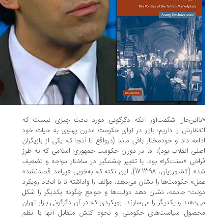
ا‌این‌حال شگفت‌آور آنکه دگرگونی مورد بحث چیزی نیست که
تظارش را داریم؛ بازار در لوای حکومت مدرن پهلوی به حیات خود
امه داد و خودمختار باقی ماند (درواقع تا آنجا که یکی از بازیگران
لی انقلاب بود)؛ اما در دوران حکومت جمهوری اسلامی که به طرز
اخی «سنت‌گرا» بود، با تغییر چشمگیر در ساختار مواجه و تضعیف
شد» (کشاورزیان، 17:1398). این نکته که به‌خوبی «پیامد قصدنشده
ل» حکومت‌ها را نشان می‌دهد، مؤلف را واداشته تا با اتخاذ رویکرد
لت- جامعه، نشان دهد دولت‌ها و جوامع چگونه یکدیگر را شکل
‌دهند و یکدیگر را می‌سازند. رویکردی که در آن دگرگونی بازار تهران
صول سیاست‌های حکومتی و نحوه کنش متقابل آنها با نظم