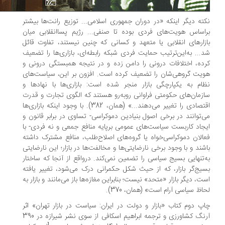
ته دیگر اینکه «در دوران جمهوری اسلامی... توزیع رانت‌ها بیشتر
اساس هویت‌های فردی بوده تا صنفی... رژیم پساانقلابی میان
زارهای انقلابی یا متعهد و کسانی که چنین نیستند، تفاوت قائل
... به‌این‌ترتیب حمایت فردی شبکه رابطه‌ای، بازاری‌ها را تضعیف
ده، اختلافات درونی را دامن زده و در نتیجه همبستگی درونی و
یت گروهی‌شان را تضعیف کرده است. افزون بر این، سیاست‌های
ام به یکپارچگی بازار منجر شده است: بازاری‌ها با نهادها و
زمان‌های حکومتی فراوانی روبه‌رو هستند که الگوی تجارت و قدرت
اقتصادی را تغییر می‌دهند...» (همان، 382). با وجود اینکه بازاری‌ها
‌توانند در برخی اصول بنیادین دموکراسی- تساوی در برابر قانون و
جاد کاربست‌ سیاست‌های عمومی برپایه منافع جمعی و نه فردی- با
الان دموکراسی‌خواه یا گروه‌های اصلاح‌طلب، منافع مشترک داشته
شند و با وجود برخی نارضایتی‌ها و مخالفت‌ها در بازار؛ این نارضایتی
‌تنهایی بسیج سیاسی را تضمین نمی‌کند. درواقع از آنجا که ساختار
یج‌گر بازار، که از حیث شکل حکمرانی درک می‌شود، تغییر یافته
ت، دیگر بازار «متحد» نیست؛ بنابراین مغازه‌ها باز می‌مانند و بازار به
اظ سیاسی آرام است» (همان، 370).
پ دوم کتاب «بازار و دولت در ایران: سیاست در بازار تهران» اثر
آرنگ کشاورزی و ترجمه ابراهیم اسکافی از سوی نشر شیرازه در 390