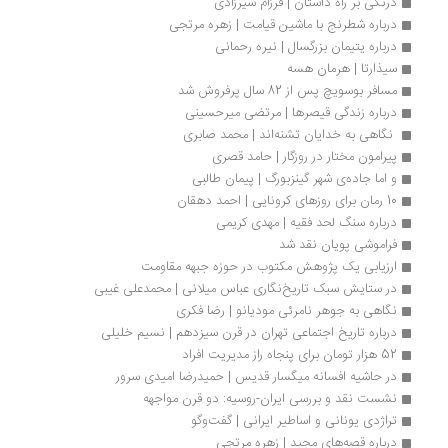
درنگی بر راه داستان‌ | فرزام شیرزادی
درباره شطرنج با ماشین قیامت | زهره مرتجی
درباره یتیمان بزرگسال | نیره رحمانی
سیذارتا | هرمان هسه
مسافر بوسویچ پس از 82 سال پرفروش شد
درباره زندگی قیصرها | مرتضی میرحسینی
 نگاهی به خدایان تشنه‌اند | محمد صابری
پیرامون مختار در روزگار | حامد قصری
و اما جاده‌ی شهر گینزبورگ | پیمان طالبی
10 رمان برای روزهای کرونایی | احمد دهقان
درباره سنگ لحد فقیه | مهدی کریمی
فراموشی پویان نقد شد
ارزیابی یک پژوهش‌ مکتوب در حوزه جبهه مقاومت
در ستایش سبک تاریخ‌نگاری عباس میلانی | محمدعلی غیبی
نگاهی به جوهر نامرئی مودیانو | رضا فکری
درباره تاریخ اجتماعی تهران در قرن سیزدهم | نسیم خلیلی
52 هزار تومان برای پنجاه راز مدیریت افراد
در حاشیه افسانه میگسار قدیس | حمیدرضا امیدی‌ سرور
نشست نقد و بررسی ایران-روسیه: دو قرن مواجهه
تراژدی یونانی و اساطیر ایرانی | گفت‌وگو
درباره قصه‌های مجید | زهره مرتجی