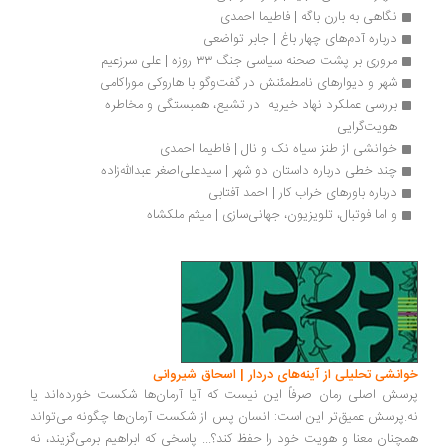
نگاهی به بارن باگه | فاطیما احمدی
درباره آدم‌های چهار باغ | جابر تواضعی
مروری بر پشت صحنه سیاسی جنگ ۳۳ روزه | علی سرزعیم
شهر و دیوارهای نامطمئنش در گفت‌وگو با هاروکی موراکامی
بررسی عملکرد نهاد خیریه  در تشیع، همبستگی و مخاطره 
هویت‌گرایی
خوانشی از طنز سیاه نک و نال | فاطیما احمدی
چند خطی درباره داستان دو شهر | سیدعلی‌اصغر عبدالله‌زاده
درباره باورهای خراب کار | احمد آفتابی
و اما فوتبال، تلویزیون، جهانی‌سازی | میثم ملکشاه
انشی تحلیلی از آینه‌های دردار | اسحاق شیروانی
سش اصلی رمان صرفاً این نیست که آیا آرمان‌ها شکست خورده‌اند یا
.پرسش عمیق‌تر این است: انسان پس از شکست آرمان‌ها چگونه می‌تواند
چنان معنا و هویت خود را حفظ کند؟... پاسخی که ابراهیم برمی‌گزیند، نه