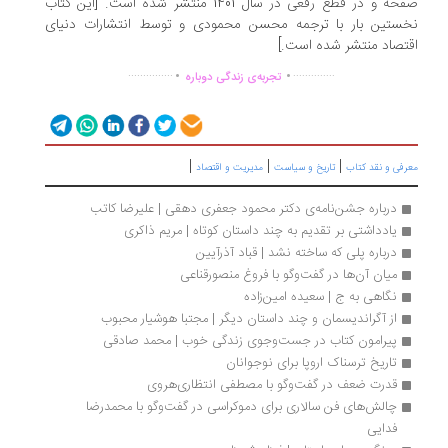
صفحه و در قطع رقعی در سال 1401 منتشر شده است. [این کتاب
ستین بار با ترجمه محسن محمودی و توسط انتشارات دنیای
تصاد منتشر شده است.]
.
.
...............
..............
تجربه‌ی زندگی دوباره
|
|
|
رفی و نقد کتاب
تاریخ و سیاست
مدیریت و اقتصاد
درباره جشن‌نامه‌ی دکتر محمود جعفری دهقی | علیرضا کاتب
یادداشتی بر تقدیم به چند داستان کوتاه | مریم ذاکری
درباره پلی که ساخته نشد | قباد آذرآیین 
میان آن‌ها در گفت‌وگو با فروغ منصورقناعی
نگاهی به ج | سعیده امین‌زاده
از آگراندیسمان و چند داستان دیگر | مجتبا هوشیار محبوب
پیرامون کتاب در جست‌وجوی زندگی خوب | محمد صادقی
تاریخ ترسناک اروپا برای نوجوانان
قدرت ضعف در گفت‌وگو با مصطفی انتظاری‌هروی
چالش‌های فن سالاری برای دموکراسی در گفت‌وگو با محمدرضا 
فدایی