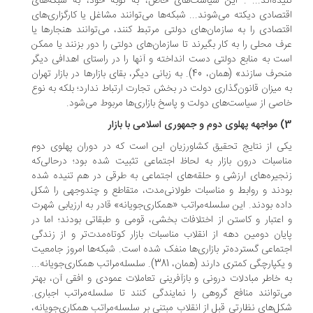
یده‌اند... . این سیاست‌های خاص، به نوبه خود، به شبکه‌‌های
تصادی دیکته می‌شوند... شبکه‌ها می‌توانند مشاغل یا کارگزاری‌های
تصادی را به سازمان‌های دولتی مرتبط کنند، می‌توانند هنجارها یا
ف محلی را به کار بگیرند تا سازمان‌های دولتی را دور بزنند یا ممکن
ت به منابع دولتی دست انداخته و آنها را در راستای اهدافی دیگر
منحرف سازند» (همان، 40). به زبانی دیگر، بقای بازارها در بازار تهران
 میزان قانون‌گذاری دولت در بخش تجارت ارتباط ندارد؛ بلکه به نوع
صی از سیاست‌های دولت و پاسخ بازاری‌ها مربوط می‌شود.
با بازار
ی از نتایج تحقیق کشاورزیان این است که در دوران پهلوی دوم
اسبات درون بازار به لحاظ اجتماعی تثبیت شده بود؛ در‌حالی‌که
جیره‌های ارزشی و حلقه‌های اجتماعی به طرقی در هم تنیده شده
دند و روابط و مناسبات طولانی‌مدت، متقاطع و چندوجهی را شکل
ده بودند. این سلسله‌مراتب «همکاری‌جویانه» قادر به ارزیابی شهرت
اعتبار و کاستن از اختلافات بخشی، قومی و طبقاتی بودند؛ اما در
یان دومین دهه از انقلاب مناسبات بازار کوتاه‌مدت‌تر و از زندگی
تماعی گسترده‌تر بازاری‌ها منفک شده است. شبکه‌ها امروز جامعیت
و یکپارچگی کمتری دارند (همان، 381). سلسله‌مراتب همکاری‌جویانه...
 خاطر مبادلات درونی و بازآفرینی تعاملات عمودی و افقی آن، بهتر
‌توانند منافع گروهی را نمایندگی کنند تا سلسله‌مراتب اجباری.
ل‌های نظارتی قبل از انقلاب مبتنی بر سلسله‌مراتب همکاری‌جویانه،