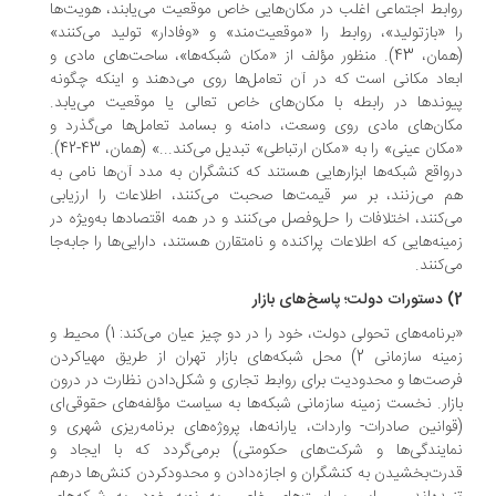
ابط اجتماعی اغلب در مکان‌هایی خاص موقعیت می‌یابند، هویت‌ها
 «بازتولید»، روابط را «موقعیت‌مند» و «وفادار» تولید می‌کنند»
(همان، 43). منظور مؤلف از «مکان شبکه‌ها»، ساحت‌های مادی و
عاد مکانی است که در آن تعامل‌ها روی می‌دهند و اینکه چگونه
وندها در رابطه با مکان‌های خاص تعالی یا موقعیت می‌یابد.
ان‌های مادی روی وسعت، دامنه و بسامد تعامل‌ها می‌گذرد و
«مکان عینی» را به «مکان ارتباطی» تبدیل می‌کند...» (همان، 43-42).
واقع شبکه‌ها ابزارهایی هستند که کنشگران به مدد آن‌ها نامی به
 می‌زنند، بر سر قیمت‌ها صحبت می‌کنند، اطلاعات را ارزیابی
‌کنند، اختلافات را حل‌وفصل می‌کنند و در همه اقتصادها به‌ویژه در
ینه‌هایی که اطلاعات پراکنده و نامتقارن هستند، دارایی‌ها را جابه‌جا
‌کنند.
«برنامه‌های تحولی دولت، خود را در دو چیز عیان می‌کند: 1)‌ محیط و
زمینه سازمانی 2)‌ محل شبکه‌های بازار تهران از طریق مهیاکردن
صت‌ها و محدودیت‌ برای روابط تجاری و شکل‌دادن نظارت در درون
زار. نخست زمینه سازمانی شبکه‌ها به سیاست مؤلفه‌های حقوقی‌ای
وانین صادرات- واردات، یارانه‌ها، پروژه‌های برنامه‌ریزی شهری و
ایندگی‌ها و شرکت‌های حکومتی) برمی‌گردد که با ایجاد و
رت‌بخشیدن به کنشگران و اجازه‌دادن و محدودکردن کنش‌ها درهم