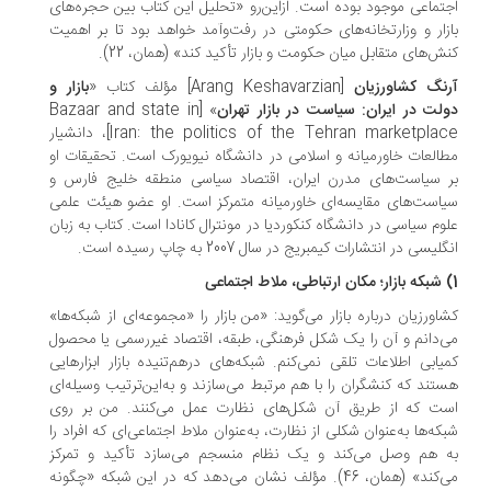
تماعی موجود بوده است. از‌این‌رو «تحلیل این کتاب بین حجره‌های
زار و وزارتخانه‌های حکومتی در رفت‌وآمد خواهد بود تا بر اهمیت
ش‌های متقابل میان حکومت و بازار تأکید کند» (همان، 22).
نگ کشاورزیان
[Arang Keshavarzian] مؤلف کتاب «
بازار و
لت در ایران: سیاست در بازار تهران
» [Bazaar and state in
Iran: the politics of the Tehran marketplace]، دانشیار
العات خاورمیانه و اسلامی در دانشگاه نیویورک است. تحقیقات او
 سیاست‌های مدرن ایران، اقتصاد سیاسی منطقه خلیج فارس و
است‌های مقایسه‌ای خاورمیانه متمرکز است. او عضو هیئت علمی
وم سیاسی در دانشگاه کنکوردیا در مونترال کانادا است. کتاب به زبان
لیسی در انتشارات کیمبریج در سال 2007 به چاپ رسیده است.
اورزیان درباره بازار می‌گوید: «من بازار را «مجموعه‌ای از شبکه‌ها»
‌دانم و آن را یک شکل فرهنگی، طبقه، اقتصاد غیررسمی یا محصول
یابی اطلاعات تلقی نمی‌کنم. شبکه‌های درهم‌تنیده بازار ابزارهایی
تند که کنشگران را با هم مرتبط می‌سازند و به‌این‌ترتیب وسیله‌ای
ت که از طریق آن شکل‌های نظارت عمل می‌کنند. من بر روی
که‌ها به‌عنوان شکلی از نظارت، به‌عنوان ملاط اجتماعی‌ای که افراد را
 هم وصل می‌کند و یک نظام منسجم می‌سازد تأکید و تمرکز
می‌کند» (همان، 46). مؤلف نشان می‌دهد که در این شبکه «چگونه