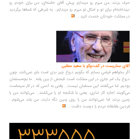
ف بزنند...من میرم رو میندازم پیش آقای خامنه‌ای، من برای خودم رو
نداخته‌ام برای تو و امثال تو میرم رو میندازم... به شرطی که شماها برگردید
 مملکت خودتان خدمت کنید
...
ای سناریست در گفت‌وگو با سعید مطلبی
ر بخواهم فیلمی بسازم که بگویم دروغ چیز بدی است باور نمی‌کنند، چون
وغ یک امر جاری در این مملکت است. قبحش از بین رفته... ما بچه‌مسلمان
دیم. اما می‌گفتند این مسلمان نیست... وقتی به آدمی که در کار سینماست
‌گویند اجازه کار نداری، یعنی با شکنجه او را می‌کشند... می‌توانند من را
ین بزنند اما نمی‌توانند من را روی زمین نگه دارند، من بلند می‌شوم...
دین عاشقانه مردم را دوست داشت
...