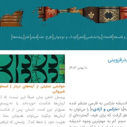
و فلسفه
اقتصاد
روانشناسی
شعر
کودک و نوجوان
طرح جلد
فیلم
طنز
ریشه‌ها
درقزوینی
10 بهمن 1403
خوانشی تحلیلی از آینه‌های دردار | اسحاق
شیروانی
پرسش اصلی رمان صرفاً این نیست که آیا
اندیشه مارکس به فارسی منتشر شده
آرمان‌ها شکست خورده‌اند یا نه.پرسش
[یا «
مارکس و آزادی
»] را می‌توان به
عمیق‌تر این است: انسان پس از شکست
ر گرفت که برای طیف گسترده‌ای از
آرمان‌ها چگونه می‌تواند همچنان معنا و
حجم کم به مهم‌ترین وجوه اندیشه
هویت خود را حفظ کند؟... پاسخی که ابراهی