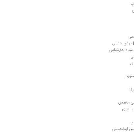
یب
ی
لحی
| مهدی خدایی
 استاد حق‌شناس
نی
ور
فورد
زاد
علی محمدی
ی اكبری
ان
سن ابوالحسنی