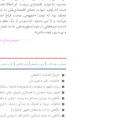
محدود به تولید اقتصادی نیست. او اتفاقا معت
است که تولید تنها در معنای اقتصادی‌اش به ذ
معتقد بود که تولید «مفهومی سخت فراخ اس
می‌آید؛ و تا این حدود، لذت‌بردن از یک هلو
اندازه جنبه‌هایی از خودتحقق‌بخشی ما به شمار 
و پی‌در‌پی چوب‌رختی».
.
..............
تجربه‌ی زندگی دو
|
|
|
|
معرفی و نقد کتاب
دین و فلسفه
تری ایگلتون
کارل مارکس
 تاریخ الحکماء | قفطی
 خاطرات اکبر لاجوردیان 
درباره ظهور و سقوط دایناسورها | شناسا نیکنام
اصول بیمه اسلامی با همکاری شورای عالی انقل
نگاهی به بررسی مسائل مدیریت دولتی و نظام 
خاطرات نرودا و اعتراف به زندگی | بابک ذاکری
 نگاهی به اندیشه‌های فقهی امام‌(ره) 
نگاهی به سایه سنگین خانم الف | مهدی کریم