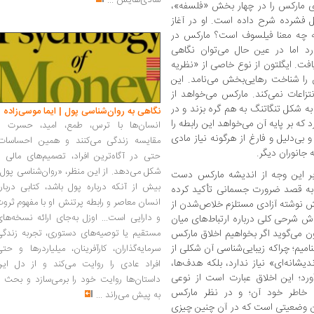
شادی‌هایش
...
رای مارکس را در چهار بخش «فلسفه»،
 فشرده شرح داده است. او در آغاز
ه چه معنا فیلسوف است؟ مارکس در
د اما در عین حال می‌توان نگاهی
فت. ایگلتون از نوع خاصی از «نظریه
 را شناخت رهایی‌بخش می‌نامد. این
زاعات نمی‌کند. مارکس می‌خواهد از
به شکل تنگاتنگ به هم گره بزند و در
نگاهی به روان‌شناسی پول | ایما موسی‌زاده
ه بر پایه آن می‌خواهد این رابطه را
انسان‌ها با ترس، طمع، امید، حسرت و
بی‌دلیل و فارغ از هرگونه نیاز مادی
مقایسه زندگی می‌کنند و همین احساسات،
 جانوران دیگر.
حتی در آگاه‌ترین افراد، تصمیم‌های مالی ر
شکل می‌دهد. از این منظر، «روان‌شناسی پول
بر این وجه از اندیشه مارکس دست
بیش از آنکه درباره پول باشد، کتابی دربار
ر به قصد ضرورت جسمانی تأکید کرده
انسان معاصر و رابطه پرتنش او با مفهوم ثرو
ش نوشته آزادی مستلزم خلاص‌شدن از
و دارایی است... اوزل به‌جای ارائه نسخه‌ها
اش شرحی کلی درباره ارتباط‌های میان
ون می‌گوید اگر بخواهیم اخلاق مارکس
مستقیم یا توصیه‌های دستوری، تجربه زندگی
نامیم؛ چرا‌که زیبایی‌شناسی آن شکلی از
سرمایه‌گذاران، کارآفرینان، میلیاردرها و حت
یشانه‌ای» نیاز ندارد، بلکه هدف‌ها،
افراد عادی را روایت می‌کند و از دل این
آورد؛ این اخلاق عبارت است از نوعی
داستان‌ها روایت خود را برمی‌سازد و بحث ر
رای خاطر خود آن؛ و در نظر مارکس
به پیش می‌راند
...
دن وضعیتی است که در آن چنین چیزی