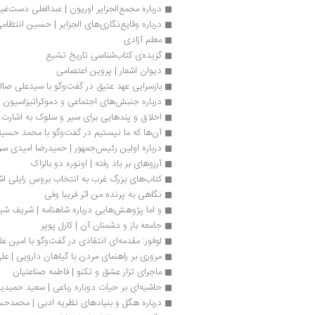
درباره مجمع‌الجزایر اوریون | عبدالعلی دست‌غ
درباره وقایع‌نگاری‌های الجزایر | حسین انتظام
معلم آزادی
گزیده‌ی کتاب‌شناسی تاریخ تشیع
دیوان اشعار | پروین اعتصامی 
بازسرایی عهد عتیق در گفت‌وگو با سیدعلی صا
درباره جنبش‌های اجتماعی و دموکراتیزاسیون 
اخلاق و پندهایی برای سیر و سلوک به اشارت
آن‌ها که ما نیستیم در گفت‌وگو با محمد حسی
درباره اولین رئیس‌جمهور | حمیدرضا امیدی سر
آرزوهای بر باد رفته | اونوره دو بالزاک
کتاب‌های بزرگ غرب به انتخاب بروس رایلی اش
نگاهی به پرنده من اثر فریبا وفی
و اما پژوهش‌هایی درباره شاهنامه | شریف شیر
جامعه باز و دشمنان آن | کارل پوپر
لوفور: مقدمه‌ای انتقادی در گفت‌وگو با امین 
مروری بر راهنمای مردن با گیاهان دارویی | عل
ماجرای تزار عشق و تکنو | فاطمه صناعتیان
حاشیه‌ای بر حیات دوباره رباعی | سعید حمیدی
درباره هگل و بنیادهای نظریه ادبی | محمدح