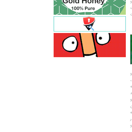
و
ت
ت
و
و
ر