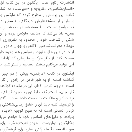
انتشارات راتلج است. ایگلتون در این کتاب آ
«انسان‌شناسی»، «تاریخ» و «سیاست» به شکل
کتاب این پرسش را مطرح کرده که مارکس ب
بسیاری از نوشته‌هایش دیدگاهی فلسفی دار
تحقیرآمیز نسبت به فلسفه هم در اندیشه او یا
عمل» یاد می‌کند که مدنظر مارکس بوده و آن
شکل از شناخت خود را محدود به نظرورزی انت
دیدگاه معرفت‌شناختی، آگاهی و جهان مادی را 
اینجا در عین حال مفهومی سیاسی هم وجود دارد ک
سست کند. از نظر مارکس ما زمانی که آزادانه و 
آنی تولید می‌کنیم بیشتر انسانیم و کمتر شبیه به
ایگلتون در کتاب «مارکس» بیش از هر چیز 
گذاشته است. او به طور خاص بر آزادی از کا
است. مترجم فارسی کتاب نیز در مقدمه کوتاه
کار تجاری است. کتاب ایگلتون با وجود کوتاهی‌
تولید، کار و مالکیت به دست داده است. ایگلت
را توصیف کنیم باید آن را اخلاق زیبایی‌شناختی ب
کردار انسانی است که به هیچ توجیه «فایده‌اند
بنیادها و دلیل‌های اساسی خود را فراهم می‌
به‌‌کارگیری توان‌مندی خود‌واقعیت‌بخشی ب
سوسیالیسم دقیقا حرکتی عملی برای فراهم‌آور