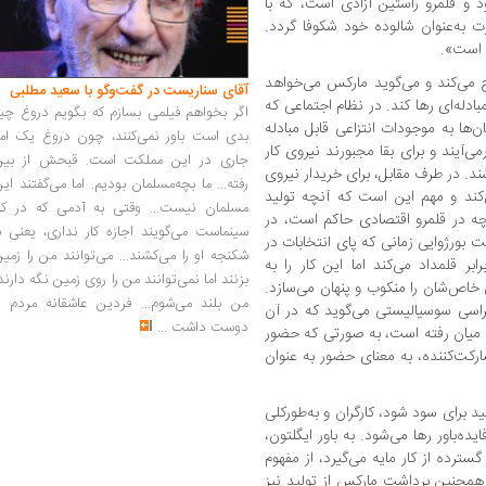
 و قلمرو راستین آزادی است، که با
رت به‌عنوان شالوده خود شکوفا گردد.
 است».
ح می‌کند و می‌گوید مارکس می‌خواهد
آقای سناریست در گفت‌وگو با سعید مطلبی
ادله‌ای رها کند. در نظام اجتماعی که
اگر بخواهم فیلمی بسازم که بگویم دروغ چی
‌ها به موجودات انتزاعی قابل مبادله
بدی است باور نمی‌کنند، چون دروغ یک امر
ی‌آیند و برای بقا مجبورند نیروی کار
جاری در این مملکت است. قبحش از بین
ند. در طرف مقابل، برای خریدار نیروی
رفته... ما بچه‌مسلمان بودیم. اما می‌گفتند ای
کند و مهم این است که آنچه تولید
مسلمان نیست... وقتی به آدمی که در کار
چه در قلمرو اقتصادی حاکم است، در
سینماست می‌گویند اجازه کار نداری، یعنی ب
ت بورژوایی زمانی که پای انتخابات در
شکنجه او را می‌کشند... می‌توانند من را زمی
بر قلمداد می‌کند اما این کار را به
بزنند اما نمی‌توانند من را روی زمین نگه دارند
 خاص‌شان را منکوب و پنهان می‌سازد.
من بلند می‌شوم... فردین عاشقانه مردم را
کراسی سوسیالیستی می‌گوید که در آن
دوست داشت
...
میان رفته است، به صورتی که حضور
رکت‌کننده، به معنای حضور به عنوان
د برای سود شود، کارگران و به‌طورکلی
ده‌باور رها می‌شود. به باور ایگلتون،
ترده از کار مایه می‌گیرد، از مفهوم
همچنین برداشت مارکس از تولید نیز