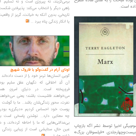
ن بوده مباحث را به شکل ساده مطرح
برمی‌گزیند، نه پیروزی است و نه تسلیم. ا
اده است.
راهی دیگر را انتخاب می‌کند: پذیرفتن شکس
تاریخی، بدون آنکه به خیانت، گریز از واقعی
یا انکار زندگی پناه ببرد
...
اونای آرام در گفت‌وگو با فاروک شهیچ‭
گویی انسان‌ها ترمزِ خود را از دست داده‌اند 
آن کُدِ اخلاقی که نگهبان عقل سلیم بود،
فروریخته است. در دنیای امروز، همه
می‌خواهند فاشیست باشند؛ یعنی می‌خواهند
نفرت، محورِ زندگی‌شان باشد... ما با گوشت 
پوست خود احساس کردیم «دیگری» بودن
چه معنایی دارد... نوشتن پاسخی است به
بی‌عدالتی‌هایی که ما را احاطه کرده‌اند، و د
وم‌بیگی اخیرا توسط نشر آگه بازچاپ
عین حال، ستایشی است از زیبایی زندگی و
یست‌وچهار‌جلدی «فیلسوفان بزرگ»