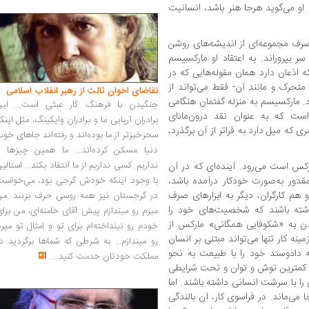
 او می‌گوید هرجا هنر باشد، انسانیت
رف مجموعه‌ای از اندیشه‌های روشن
ر بپروراند. به اعتقاد او مارکسیسم
 اذعان دارد همان مقوله‌هایی که در
 متحرک و مانند آن- فقط می‌تواند از
تقاضای اخوان ثالث از رهبر انقلاب اسلامی
د. مارکسیسم به منزله گفتمان هنگامی
جنگیدن با فرهنگ کار عبثی است... این
ت که به عنوان نقد درون‌مانای
برادران آریایی ما و برادران وایکینگ، مثل اینک
 که میل دارد به فراتر از آن برگذرد،
سحرخیزتر از ما بوده‌اند و رفته‌اند جاهای خو
دنیا مسکن کرده‌اند... ما همین چیزها را
نداریم. کسی نداریم از ما انتقاد بکند... استالی
کس است می‌رود. آینده‌ای که در آن
 مقدور به‌صورت خودکار درآمده باشد،
با وجود اینکه خودش گرجی بود، می‌خواست
و هم کارگران، دیگر به ابزارهای صرف
در گرجستان نیز همه روسی حرف بزنند...من
داشته باشند که شخصیت‌های خود را
میرم رو میندازم پیش آقای خامنه‌ای، من برا
دن به «شکوفایی همگانی» مارکس از
خودم رو نینداخته‌ام برای تو و امثال تو میر
ینه کار تنها می‌تواند مبتنی بر انسان
رو میندازم... به شرطی که شماها برگردید د
 دادوستد خود را با طبیعت به نحو
مملکت خودتان خدمت کنید
...
رف کمترین توش و توان و تحت شرایطی
ا با سرشت انسانی داشته باشند. اما
 می‌ماند. در فراسوی کار، آن بالندگی