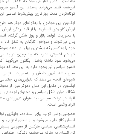
توانمندی آدمی آغاز می‌شود که هدفی در خود
این‌همه فقط می‌تواند به‌مدد این قلمروِ ضرو
کوتاه‌کردن مدت روز کاری پیش‌شرط اساسی آن
ایگلتون این موضوع را به‌گونه‌ای دیگر هم طر
ارزش کاربردی انسان‌ها را از قید بردگی ارزش مب
با محوریت قواعد بازار و پول شکل گرفته، انسان
بدل می‌شوند و درواقع، کارگران به شکل کالا درم
خود را به کسی که بیشترین بها را می‌دهد بفروش
کار هم اهمیتی ندارد که چه چیزی تولید می‌
می‌شود سود داشته باشد. ایگلتون می‌گوید آن
قلمرو سیاسی نیز وجود دارد به این معنا که دول
میان باشد شهروندانش را به‌صورت انتزاعی برا
شیوه‌ای انجام می‌دهد که نابرابری‌های اجتماعی
ایگلتون در مقابل این مدل دموکراسی، از دمو
شکاف میان شکل سیاسی و محتوای اجتماعی از 
افراد در دولت سیاسی، به عنوان شهروندی مشا
افراد واقعی است.
همچنین وقتی تولید برای استفاده، جایگزین تولی
انسان کالازدایی می‌شود و از منطق انتزاعی و فای
انسان‌شناسی سیاسی مارکس از مفهومی بسیار گس
تن انسان به منزله سرچشمه زندگی اجتماعی. 