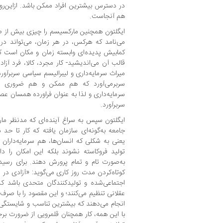
در دسترس بیشترین افراد ممکن باشد. ازاین‌رو
هم آنجاست.
ایگلتون همچنین مارکسیسم را چیزی بیش از ص
می‌نامد که هرکس، در هر زمان، می‌تواند در س
کمابیش پدیده‌ای وابسته زمان و مکان است که
قالب آن می‌اندیشید- کار مجرد، کالا، فرد آزاد
میراث سرمایه‌داری و لیبرالیسم سیاسی سربرآور
سربرمی‌آورد که هم ممکن و هم ضروری اس
سرمایه‌داری و لذا به عنوان فراورده همسان عصری
سربرآورد.
ایگلتون سپس به سراغ آینده‌ای که مدنظر مار
جامعه به‌گونه‌ای سازمان‌ یافته که کار تا حد
یعنی به شکلی که انسان‌ها، هم سرمایه‌داران 
تولید فروکاسته نشوند بلکه این امکان را 
به‌صورت تام و تمام پرورش دهند. برای رسی
کوتاه‌کردن مدت روز کاری می‌گوید: «آزادی در زم
اجتماعی‌شده و تولیدکنندگان متحدی باشد که
عقلانی تنظیم می‌کنند؛ و این مقصود را با ص
انجام می‌دهند که بیشترین تناسب و شایستگی ر
با این همه، کار همچنان قلمرویی از ضرورت برجا