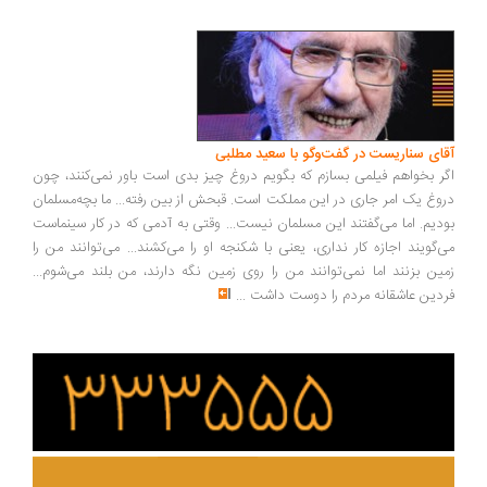
ای سناریست در گفت‌وگو با سعید مطلبی
ر بخواهم فیلمی بسازم که بگویم دروغ چیز بدی است باور نمی‌کنند، چون
وغ یک امر جاری در این مملکت است. قبحش از بین رفته... ما بچه‌مسلمان
دیم. اما می‌گفتند این مسلمان نیست... وقتی به آدمی که در کار سینماست
‌گویند اجازه کار نداری، یعنی با شکنجه او را می‌کشند... می‌توانند من را
ین بزنند اما نمی‌توانند من را روی زمین نگه دارند، من بلند می‌شوم...
دین عاشقانه مردم را دوست داشت
...