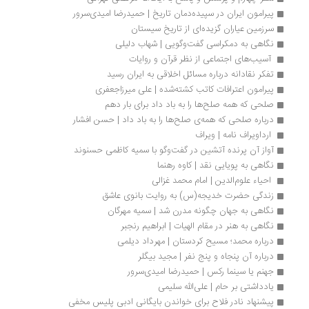
پیرامون ایران در سپیده‌دمان تاریخ | حمیدرضا امیدی‌سرور
سرزمین عیاران گزیده‌ای از تاریخ سیستان 
نگاهی به دمکراسی گفت‌وگویی | شهاب دلیلی
 آسیب‌های اجتماعی از نظر قرآن و روایات 
تفکر نقادانه درباره مسائل اخلاقی به ایران رسید
پیرامون اعترافات کاتب کشته‌شده | علی میرزاجعفری
صلحی که همه صلح‌ها را به باد داد برای بار دهم
درباره صلحی که همه‌ی صلح‌ها را به باد داد | حسن افشار
 ارداویراف ‌نامه | ویراف
آواز آن پرنده آتشین در گفت‌وگو با سمیه کاظمی حسنوند
نگاهی به پویایی نقد | کاوه رهنما
 احیاء علوم‌الدین | امام محمد غزالی
زندگی حضرت خدیجه(س) به روایت بانوی عاشق
نگاهی به جهان چگونه مدرن شد | سمیه مهرگان
نگاهی به هنر در مقام الهیات | ابراهیم رنجبر
درباره محمد؛ مسیح کردستان | مهرداد دیلمی
درباره آن پنجاه و پنج نفر | مجید بیگلر
جهنم یا سینما رکس | حمیدرضا امیدی‌سرور
یادداشتی بر حام | علی‌الله سلیمی 
پیشنهاد نادر فلاح برای خواندن بایگانی ادبی پلیس مخفی 