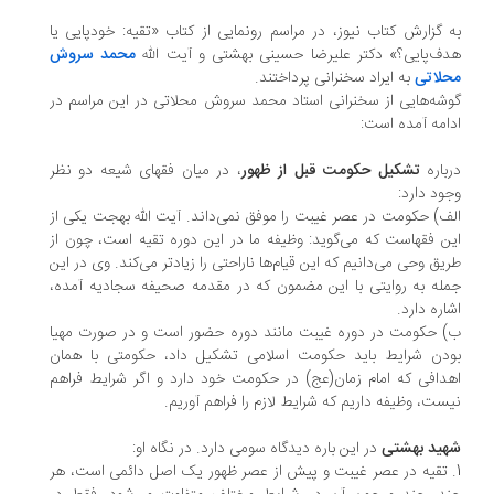
 گزارش کتاب نیوز، در مراسم رونمایی از کتاب «تقیه: خودپایی یا
ف‌پایی؟» دکتر علیرضا حسینی بهشتی و آیت الله
محمد سروش
لاتی
به ایراد سخنرانی پرداختند.
شه‌هایی از سخنرانی استاد محمد سروش محلاتی در این مراسم در
امه آمده است:
باره
تشکیل حکومت قبل از ظهور
، در میان فقهای شیعه دو نظر
ود دارد:
ف) حکومت در عصر غیبت را موفق نمی‌داند. آیت الله بهجت یکی از
ن فقهاست که می‌گوید: وظیفه ما در این دوره تقیه است، چون از
یق وحی می‌دانیم که این قیام‌ها ناراحتی را زیادتر می‌کند. وی در این
له به روایتی با این مضمون که در مقدمه صحیفه سجادیه آمده،
اره دارد.
 حکومت در دوره غیبت مانند دوره حضور است و در صورت مهیا
دن شرایط باید حکومت اسلامی تشکیل داد، حکومتی با همان
دافی که امام زمان(عج) در حکومت خود دارد و اگر شرایط فراهم
ست، وظیفه داریم که شرایط لازم را فراهم آوریم.
ید بهشتی
در این باره دیدگاه سومی دارد. در نگاه او:
. تقیه در عصر غیبت و پیش از عصر ظهور یک اصل دائمی است، هر