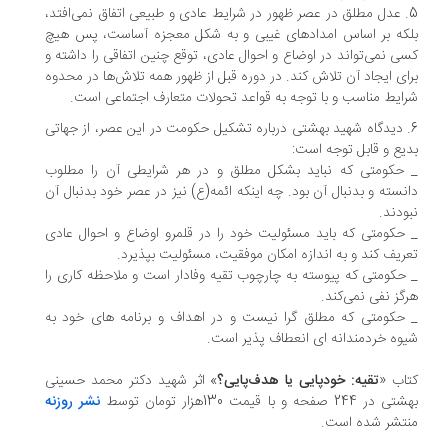
5. عدل مطلق در عصر ظهور در شرایط عادی و طبیعی اتفاق نمی‌افتد،
که بر اساس امدادهای غیبی و به شکل معجزه آساست، پس هیچ
ی نمی‌تواند در اوضاع و احوال عادی، توقع چنین اتفاقی را داشته و
ای ایجاد آن تلاش کند. در دوره قبل از ظهور همه تلاش‌ها در محدوه
ایط مناسب و با توجه به قواعد تحولات متعارف اجتماعی است.
. دیدگاه شهید بهشتی درباره تشکیل حکومت در این عصر، از جهاتی
یع و قابل توجه است:
حکومتی که نباید بشکل مطلق و در هر شرایطی آن را مطلوب
نسته و بدنبال آن بود. چه اینکه ائمه(ع) نیز در عصر خود بدنبال آن
ودند.
حکومتی که باید مسئولیت خود را در قلمرو اوضاع و احوال عادی
ریف کند و به اندازه امکان موفقیت، مسئولیت بپذیرد.
حکومتی که پیوسته به چارچوب تقیه وفادار است و ملاحظه کاری را
گز نفی نمی‌کند.
حکومتی که مطلق گرا نیست و در اهداف و برنامه های خود به
وه خردمندانه ای انعطاف پذیر است.
اب «
تقیه: خودپایی یا هدف‌پایی؟
» اثر شهید دکتر محمد حسینی
ر 244 صفحه و با قیمت 130هزار تومان توسط
نشر روزنه
تشر شده است.
.
.