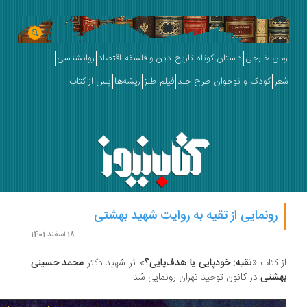
ان خارجی
داستان کوتاه
تاریخ
دین و فلسفه
اقتصاد
روانشناسی
ر
کودک و نوجوان
طرح جلد
فیلم
طنز
ریشه‌ها
پس از کتاب
رونمایی از تقیه‌ به روایت شهید بهشتی
18 اسفند 1401
 کتاب «
تقیه: خودپایی یا هدف‌پایی؟
» اثر شهید دکتر
محمد حسینی
شتی
در کانون توحید تهران رونمایی شد.