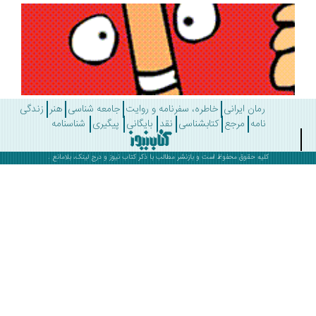
رمان ایرانی
خاطره، سفرنامه و روایت
جامعه شناسی
هنر
زندگی
نامه
مرجع
کتابشناسی
نقد
بایگانی
پیگیری
شناسنامه
کلیه حقوق محفوظ است و بازنشر مطالب با ذکر
کتاب نیوز
و درج لینک، بلامانع .