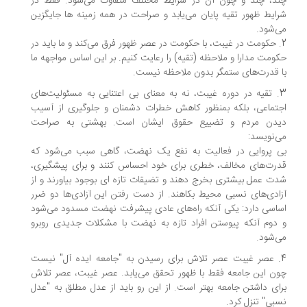
د، چند و چون آن در شرایط مختلف متفاوت می‌شود. فقط در
ایط ظهور تقیه پایان می‌یابد و صراحت در همه زمینه ها جایگزین
‌شود.
. حکومت در غیبت، با حکومت در عصر ظهور فرق می‌کند و ما باید در
ومت مدارا و ملاحظه (تقیه) را رعایت کنیم. بر این اساس مواجهه ما
 قدرت‌های ستمگر بدون ملاحظه نیست.
3. تقیه در دوره غیبت، نه به معنای بی اعتنایی به مسئولیت‌های
تماعی، بلکه بمنظور کاهش خطرات دشمنان و جلوگیری از آسیب
دن مردم و تضییع حقوق ایشان است. بهشتی به صراحت
‌نویسد:
 پروایی در فعالیت به نفع یک نهضت، گاهی سبب می‌شود که
رت‌های مخالف، خطری برای خود احساس کنند و برای پیشگیری،
ت عمل بیشتری بخرج دهند و تضیقات تازه ای بوجود بیاورند و از
ادی‌های نسبی محیط بکاهند. از دست رفتن این آزادی‌ها دو ضرر
اسی دارد: یکی آنکه راه‌های عادی پیشرفت نهضت مسدود می‌شود
دوم آنکه پیوستن افراد تازه به نهضت با مشکلات جدیدی روبرو
‌شود.
. عصر غیبت عصر تلاش برای رسیدن به "جامعه ایده آل" نیست
ن این جامعه فقط با ظهور تحقق می‌یابد. عصر غیبت، عصر تلاش
ای داشتن جامعه بهتر است. از این رو باید از عدل مطلق به "عدل
بی" تنزل کرد.