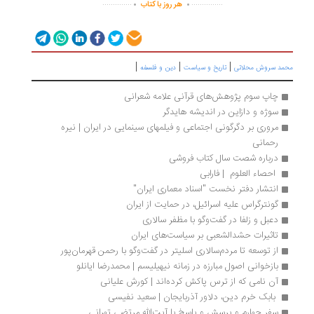
..............
...............
هر روز با کتاب
|
|
|
مد سروش محلاتی
تاریخ و سیاست
دین و فلسفه
چاپ سوم پژوهش‌های قرآنی علامه شعرانی
سوژه و دازاین در اندیشه هایدگر
مروری بر دگرگونی اجتماعی و فیلمهای سینمایی در ایران | نیره 
رحمانی
درباره شصت سال کتاب فروشی 
 احصاء العلوم  | فارابی
انتشار دفتر نخست "اسناد معماری ایران"
گونترگراس علیه اسرائیل، در حمایت از ایران
دعبل و زلفا در گفت‌وگو با مظفر سالاری
تاثیرات حشدالشعبی بر سیاست‌های ایران
از توسعه تا مردم‌سالاری اسلیتر در گفت‌وگو با رحمن قهرمان‌پور
بازخوانی اصول مبارزه در زمانه نیهیلیسم | محمدرضا ایانلو
آن نامی که از ترس پاکش کرده‌اند | کورش علیانی
 بابک خرم دین، دلاور آذربایجان | سعید نفیسی
سفر چهارم و پرسش و پاسخ‌ با آیت‌الله مرتضی تهرانی