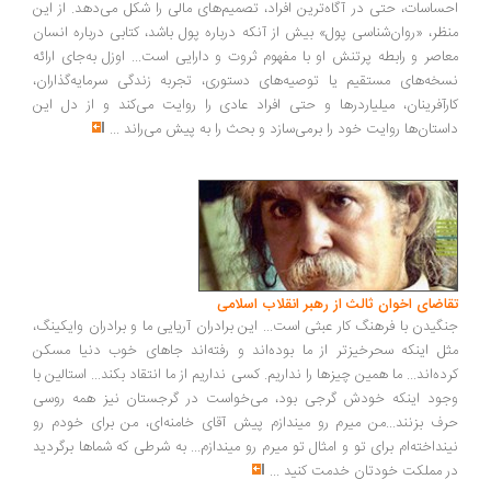
ساسات، حتی در آگاه‌ترین افراد، تصمیم‌های مالی را شکل می‌دهد. از این
ظر، «روان‌شناسی پول» بیش از آنکه درباره پول باشد، کتابی درباره انسان
اصر و رابطه پرتنش او با مفهوم ثروت و دارایی است... اوزل به‌جای ارائه
خه‌های مستقیم یا توصیه‌های دستوری، تجربه زندگی سرمایه‌گذاران،
رآفرینان، میلیاردرها و حتی افراد عادی را روایت می‌کند و از دل این
ستان‌ها روایت خود را برمی‌سازد و بحث را به پیش می‌راند
...
اضای اخوان ثالث از رهبر انقلاب اسلامی
گیدن با فرهنگ کار عبثی است... این برادران آریایی ما و برادران وایکینگ،
ل اینکه سحرخیزتر از ما بوده‌اند و رفته‌اند جاهای خوب دنیا مسکن
ده‌اند... ما همین چیزها را نداریم. کسی نداریم از ما انتقاد بکند... استالین با
ود اینکه خودش گرجی بود، می‌خواست در گرجستان نیز همه روسی
ف بزنند...من میرم رو میندازم پیش آقای خامنه‌ای، من برای خودم رو
نداخته‌ام برای تو و امثال تو میرم رو میندازم... به شرطی که شماها برگردید
 مملکت خودتان خدمت کنید
...