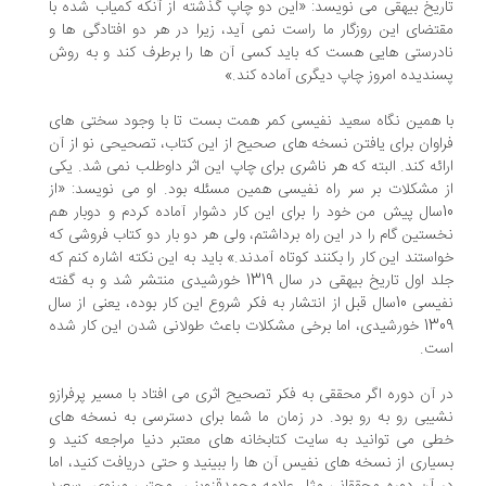
ریخ بیهقی می نویسد: «این دو چاپ گذشته از آنکه کمیاب شده با
تضای این روزگار ما راست نمی آید، زیرا در هر دو افتادگی ها و
درستی هایی هست که باید کسی آن ها را برطرف کند و به روش
ندیده امروز چاپ دیگری آماده کند.»
 همین نگاه سعید نفیسی کمر همت بست تا با وجود سختی های
اوان برای یافتن نسخه های صحیح از این کتاب، تصحیحی نو از آن
ائه کند. البته که هر ناشری برای چاپ این اثر داوطلب نمی شد. یکی
 مشکلات بر سر راه نفیسی همین مسئله بود. او می نویسد: «از
10سال پیش من خود را برای این کار دشوار آماده کردم و دوبار هم
ستین گام را در این راه برداشتم، ولی هر دو بار دو کتاب فروشی که
استند این کار را بکنند کوتاه آمدند.» باید به این نکته اشاره کنم که
جلد اول تاریخ بیهقی در سال 1319 خورشیدی منتشر شد و به گفته
نفیسی 10سال قبل از انتشار به فکر شروع این کار بوده، یعنی از سال
1309 خورشیدی، اما برخی مشکلات باعث طولانی شدن این کار شده
ت.
 آن دوره اگر محققی به فکر تصحیح اثری می افتاد با مسیر پرفرازو
یبی رو به رو بود. در زمان ما شما برای دسترسی به نسخه های
ی می توانید به سایت کتابخانه های معتبر دنیا مراجعه کنید و
یاری از نسخه های نفیس آن ها را ببینید و حتی دریافت کنید، اما