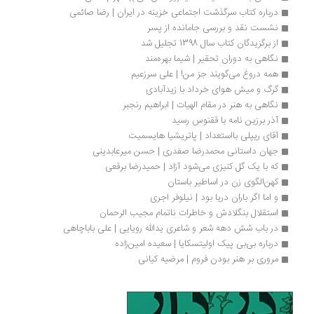
درباره کتاب سرگذشت اجتماعی خزینه در ایران | رضا صائمی
نشست نقد و بررسی جامانده از پسر
از برگزیدگان کتاب سال 1398 تجلیل شد
نگاهی به دوران تحقیر | شیما بهره‌مند
همه دروغ می‌گویند جز من! | علی سرزعیم
گرگ و میش هوای خرداد با زیدآبادی
نگاهی به هنر در مقام الهیات | ابراهیم رنجبر
آذر برزین نامه با ققنوس رسید
آقای ریپلی بااستعداد | پاتریشیا هایسمیت
جهان داستانی محمدرضا صفدری | حسن میرعابدینی
که با یک گل کنیزی می‌شود آزاد | حمیدرضا برقعی
کهن‌الگوی زن در اساطیر باستان
و اما اگر باران دریا بود | نیلوفر اجری
استقلال بنگلادش و خاطرات ناتمام مجیب الرحمان
در باب شش دهه شعر و شاعری یدالله رویایی | علی باباچاهی
درباره بی‌بی پیک اولیتسکایا | سعیده امین‌زاده
مروری بر هنر بودن فروم | مرضیه کیانی