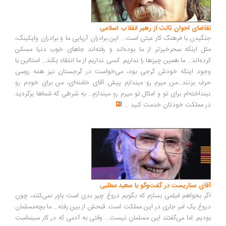
اضای اخوان ثالث از رهبر انقلاب اسلامی
گیدن با فرهنگ کار عبثی است... این برادران آریایی ما و برادران وایکینگ،
ل اینکه سحرخیزتر از ما بوده‌اند و رفته‌اند جاهای خوب دنیا مسکن
ده‌اند... ما همین چیزها را نداریم. کسی نداریم از ما انتقاد بکند... استالین با
ود اینکه خودش گرجی بود، می‌خواست در گرجستان نیز همه روسی
ف بزنند...من میرم رو میندازم پیش آقای خامنه‌ای، من برای خودم رو
نداخته‌ام برای تو و امثال تو میرم رو میندازم... به شرطی که شماها برگردید
 مملکت خودتان خدمت کنید
...
ای سناریست در گفت‌وگو با سعید مطلبی
ر بخواهم فیلمی بسازم که بگویم دروغ چیز بدی است باور نمی‌کنند، چون
وغ یک امر جاری در این مملکت است. قبحش از بین رفته... ما بچه‌مسلمان
دیم. اما می‌گفتند این مسلمان نیست... وقتی به آدمی که در کار سینماست