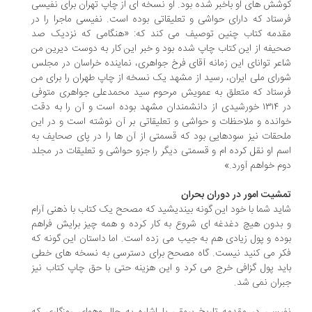
شش های او باخبر شده بود. او نسخه ای از چاپ تهران برای نفیسی
ستاد که دارای حواشی و تعلیقاتی بوده است. نفیسی ماجرا را در
دمه کتاب چنین توصیف می کند که: «هنگامی که نزدیک صد
یفه از این کتاب چاپ شده بود و خبر این کار به دوست دیرین من
عر توانای این زمانه آقای فرخ جواهری، نماینده خراسان در مجلس
رای ملی ایران، رسید از مشهد یک نسخه از چاپ طهران را برای من
ستاد که متعلق به عمویش مرحوم سید محمدعلی جواهری متوفی
در ١٣١٤ خورشیدی از دانشمندان مشهد بوده است و آن را به دقت
انده و ملاحظات و حواشی و تعلیقاتی بر آن نوشته است و در این
حقات نیز سودهایی بود که قسمتی از آن ها را در پای صحایف به
م او نقل کرده ام و قسمتی دیگر را جزو حواشی و تعلیقات در مجلد
م خواهم آورد.»
شیت امور در دوران بحران
ید شما با خود این گونه بیندیشید که مصحح یک کتاب با ذهنی آرام
بدون هیچ دغدغه ای شروع به کار کرده و همه چیز برایش فراهم
ده و پول زیادی هم به جیب می زده است. اما داستان این گونه که
ر می کنید نیست. گاه مصحح برای دسترسی به نسخه های خطی
ید پول گزافی خرج می کرد و این هزینه حتی با حق چاپ کتاب نیز
ران نمی شد.