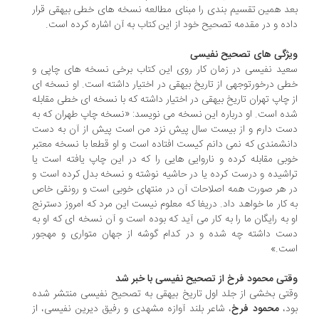
د همین تقسیم بندی را مبنای مطالعه نسخه های خطی بیهقی قرار
ده و در مقدمه تصحیح خود از این کتاب به آن اشاره کرده است.
ژگی های تصحیح نفیسی
ید نفیسی در زمان کار روی این کتاب برخی نسخه های چاپی و
ی درخورتوجهی از تاریخ بیهقی در اختیار داشته است. او نسخه ای
 چاپ تهران تاریخ بیهقی در اختیار داشته که با نسخه ای خطی مقابله
ه است. او درباره این نسخه می نویسد: «نسخه چاپ طهران که به
ت دارم و از بیست سال پیش نزد من است پیش از آن به دست
نشمندی که نمی دانم کیست افتاده است و او قطعا با نسخه معتبر
بی مقابله کرده و ناروایی هایی را که در این چاپ یافته است یا
اشیده و درست کرده یا در حاشیه نوشته و نسخه بدل کرده است و
 هر صورت همه اصلاحات آن در منتهای خوبی است و رونقی خاص
 کار ما خواهد داد. دریغا که معلوم نیست این مرد که امروز دسترنج
 به رایگان ما را به کار می آید که بوده است و آن نسخه ای که او به
ت داشته چه شده و در کدام گوشه از جهان متواری و مهجور
ت.»
تی محمود فرخ از تصحیح نفیسی با خبر شد
تی بخشی از جلد اول تاریخ بیهقی به تصحیح نفیسی منتشر شده
د،
محمود فرخ
، شاعر بلند آوازه مشهدی و رفیق دیرین نفیسی، از