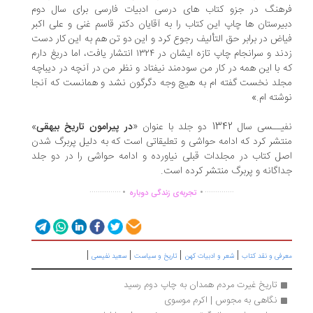
هنگ در جزو کتاب های درسی ادبیات فارسی برای سال دوم
یرستان ها چاپ این کتاب را به آقایان دکتر قاسم غنی و علی اکبر
اض در برابر حق التألیف رجوع کرد و این دو تن هم به این کار دست
زدند و سرانجام چاپ تازه ایشان در ١٣٢٤ انتشار یافت، اما دریغ دارم
 با این همه در کار من سودمند نیفتاد و نظر من در آنچه در دیباچه
لد نخست گفته ام به هیچ وجه دگرگون نشد و همانست که آنجا
شته ام.»
ـسی سال 1342 دو جلد با عنوان «
در پیرامون تاریخ بیهقی
»
تشر کرد که ادامه حواشی و تعلیقاتی است که به دلیل پربرگ شدن
ل کتاب در مجلدات قبلی نیاورده و ادامه حواشی را در دو جلد
اگانه و پربرگ منتشر کرده است.
.
.
...............
..............
تجربه‌ی زندگی دوباره
|
|
|
|
رفی و نقد کتاب
شعر و ادبیات کهن
تاریخ و سیاست
سعید نفیسی
تاریخ غیرت مردم همدان به چاپ دوم رسید
نگاهی به مجوس | اکرم موسوی