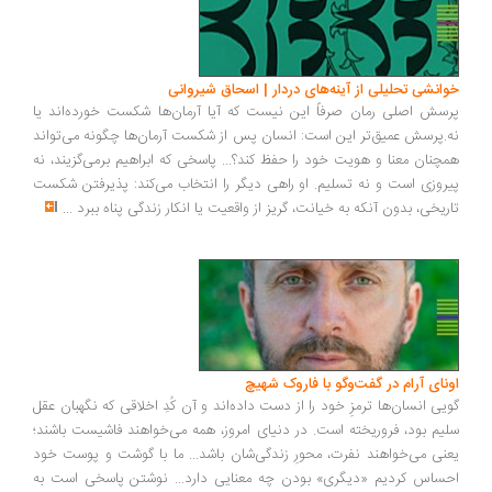
انشی تحلیلی از آینه‌های دردار | اسحاق شیروانی
سش اصلی رمان صرفاً این نیست که آیا آرمان‌ها شکست خورده‌اند یا
.پرسش عمیق‌تر این است: انسان پس از شکست آرمان‌ها چگونه می‌تواند
چنان معنا و هویت خود را حفظ کند؟... پاسخی که ابراهیم برمی‌گزیند، نه
روزی است و نه تسلیم. او راهی دیگر را انتخاب می‌کند: پذیرفتن شکست
ریخی، بدون آنکه به خیانت، گریز از واقعیت یا انکار زندگی پناه ببرد
...
ونای آرام در گفت‌وگو با فاروک شهیچ
یی انسان‌ها ترمزِ خود را از دست داده‌اند و آن کُدِ اخلاقی که نگهبان عقل
یم بود، فروریخته است. در دنیای امروز، همه می‌خواهند فاشیست باشند؛
نی می‌خواهند نفرت، محورِ زندگی‌شان باشد... ما با گوشت و پوست خود
ساس کردیم «دیگری» بودن چه معنایی دارد... نوشتن پاسخی است به