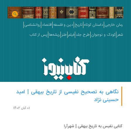
ان خارجی
داستان کوتاه
تاریخ
دین و فلسفه
اقتصاد
روانشناسی
ر
کودک و نوجوان
طرح جلد
فیلم
طنز
ریشه‌ها
پس از کتاب
نگاهی به تصحیح نفیسی از تاریخ بیهقی | امید
حسینی نژاد
01 آبان 1402
ابی نفیس به تاریخ بیهقی | شهرآرا