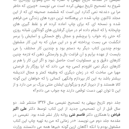
یسی در مقدمه تاریخ بیهقی با اشاره به حال وهوای روزگاری که
وع به تصحیح تاریخ بیهقی کرده است می نویسد: «چیزی که خاطر
ا بی دغدغه نمی گذارد این است که ششصد صحیفه ای که از این
لد تاکنون چاپ شده در پرهنگامه ترین دوره های زندگی من فراهم
ه و نسخه ای که برای چاپ آماده کرده ام و غلط گیری های
پخانه را که انجام داده ام در میان گرفتاری های گوناگون شبانه روزی
 حتی راه خواب را برچشم و مجال رفع خستگی و آسایش را برسر
گشت می بست پرداخته ام و در این میان که به این کار مشغول
دم چندین کتاب دیگر به دستم بود و چندین کار مختلف را می
یست از عهده برآیم و آن فراغت بال و وارستگی ذهن که لازمه چنین
رهای دقیق و پر مسئولیت است حاصل نبود و اگر این کار را هم بر
رهای دیگر نمی افزودم کسی چه می داند که آیا روزگار باز فرصتی
یا می ساخت که در زمان دیگری که وظیفه کمتر و مجال اندیشه
شتر باشد به این کار بپردازم وانگهی کسانی را که خواهان این گونه
لا هستند و از دیرباز کرم و بزرگواری ایشان منتی بزرگ بر من دارد و از
ن تا توان تهی دست توقعی دارند چه جواب می دادم؟»
جلد دوم تاریخ بیهقی به تصحیح نفیسی سال 1326 منتشر شد. دو
ل قبل از آن تصحیحی جدید از این کتاب توسط دکتر
علی اکبر
اض
با همکاری دکتر
قاسم غنی
روانه بازار نشر شده بود. نفیسی در
دمه جلد دوم می نویسد: «در زمانی که من به تهیه چاپ این کتاب
غول بودم با آنکه آگاهان ازین گونه خبرها همه می دانستند وزارت