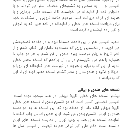
 آن دوره محققانی مثل علامه محمدقزوینی، مجتبی مینوی، سعید
یسی و ... به سختی به کشورهای مختلف سفر می کردند و با
واری تمام از کتابخانه می خواستند تا از نسخه عکس برداری و با
ینه ای گزاف دریافت کنند. مرحوم علامه قزوینی از مشکلات خود
ای دریافت نسخه های خطی از کتابخانه در نامه هایی که به فروغی
تقی زاده نوشته یاد کرده است.
ید نفیسی هم از این قاعده مستثنا نبود و در مقدمه تصحیحش
 گوید: «از نخستین روزی که دست به دامان این کتاب شدم و از
ر تاریخ و زبان درصدد بهره مندی از آن شدم و هر دو چاپ را
واره با هم می نگریستم در پی آن برآمدم که نسخه معتبر خطی
یم از این کتاب بیابم و هرچه در فهرست های کتابخانه ای اروپا و
ریکا و ترکیه و هندوستان و مصر گشتم نسخه معتبر کهنه ای از این
اب نیافتم.»
خه های هندی و ایرانی
شتر نسخه های خطی تاریخ بیهقی در هند موجود بوده است.
یسی نخستین کسی است که دو تقسیم بندی از نسخه های خطی
ریخ بیهقی ارائه داد. او معتقد بود که این نسخه ها به دو دسته
دی و ایرانی تقسیم بندی می شود. او بر همین اساس چاپ کلکته را
اینده نسخه های هند و چاپ تهران را نماینده نسخه های ایران
نسته است. دکتر علی اکبر فیاض هم به تبعیت از نفیسی سال ها