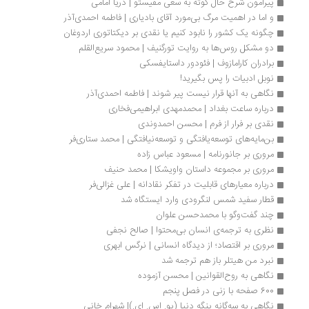
پیرامون شرح حال گوته به سعی مفیستو | دریا امامی
و اما در اهمیت مرگ بی‌مورد آقای بادیاری | فاطمه احمدی‌آذر
چگونه یک کشور را نابود کنیم یا نقدی بر دیکتاتوری اردوغان
دو مشکل روس‌ها به روایت تورگنیف | محمود سریع‌القلم
برادران کارامازوف | فئودور داستایفسکی
نوبل ادبیات را پس بگیرید!
نگاهی به آنها قرار نیست پیر شوند | فاطمه احمدی‌آذر 
درباره ساعت بغداد | محمدمهدی ابراهیمی‌فخاری
نقدی بر فرار از فرم | محسن احمدوندی
بن‌مایه‌های توسعه‌یافتگی و توسعه‌نیافتگی | محمد ستاری‌فر
مروری بر جانورنامه | مسعود عباس زاده
مروری بر مجموعه داستان واویشکا | محمد حنیف
درباره معیارهای قابلیت در تفکر نقادانه | علی غزالی‌فر
قطار سفید شمس لنگرودی وارد ایستگاه شد
چند‌ گفت‌وگو با محمد‌حسن علوان
نظری به ترجمه‌ی انسان بی‌محتوا | صالح نجفی
مروری بر اقتصاد؛ از دیدگاه انسانی | نرگس ابهری
نبرد من هیتلر باز هم ترجمه شد
نگاهی به روح‌القوانین | محسن آزموده
600 صفحه با زنی در فصل پنجم
نگاهی به سه‌گانه ینگه دنیا (یو. اس. ای.)| شهرام خانی