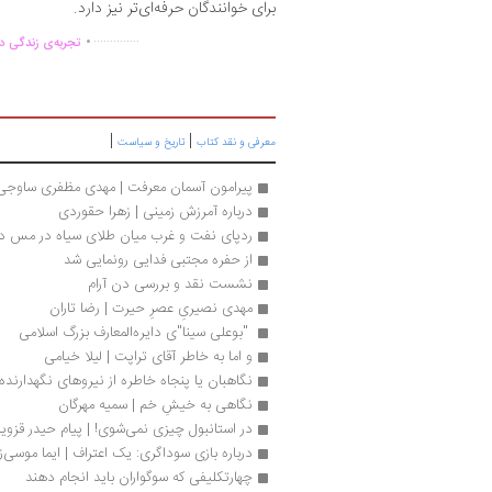
برای خوانندگان حرفه‌ای‌تر نیز دارد.
.
..............
تجربه‌ی زندگی دو
|
|
معرفی و نقد کتاب
تاریخ و سیاست
پیرامون آسمان معرفت | مهدی مظفری ساوجی 
درباره آمرزش زمینی | زهرا حقوردی
ردپای نفت و غرب میان طلای سیاه در مس د
از حفره مجتبی فدایی رونمایی شد
نشست نقد و بررسی دن آرام
مهدی نصیریِ عصرِ حیرت | رضا تاران
 "بوعلی سینا"ی دایره‌المعارف بزرگ اسلامی 
و اما به خاطر آقای تراپت | لیلا خیامی
نگاهبان یا پنجاه خاطره از نیروهای نگهدارنده 
نگاهی به خیشِ خم | سمیه مهرگان
در استانبول چیزی نمی‌شوی! | پیام حیدر قزوی
درباره بازی سوداگری: یک اعتراف | ایما موسی‌زا
چهارتکلیفی که سوگواران باید انجام دهند