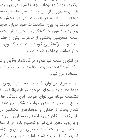
برکناری بود؟ مطبوعات چه نقشی در این زمی
رئیس جمهور و از این دست. سرانجام در بخش 
شخصی از این ماجرا هستیم. در این بخش حاض
ماجرا بودند به بیان مشاهدات خود درباره ماجرا
ریچارد نیکسون در گفتگویی با دیوید فراست به 
است. همچنین بخشی از خاطرات یکی از قضات د
شده و یا درگفتگویی کوتاه با دختر نیکسون، به 
خانواده‌اش پرداخته شده است.
در انتهای کتاب نیز علاوه بر گاه‌شمار وقایع واتر
ارائه شده که در صورت علاقمندی مخاطب به مطال
استفاده قرار گیرد.
در مجموع می‌توان گفت، الکساندر کرودن 
دیدگاه‌ها و روایت‌های موجود در باره واترگیت 
نشست کوتاه می ‌توان خواند. این دیدگاه ها 
جامع از ماجرا در ذهن خواننده شکل می دهد. وی
شدن بحث از جداول و نمودارهای مختلفی در ای
طول کتاب از کادرهای حاشیه‌ای بسیاری برای داد
و یا رویدادهای تاریخی و توضیح پاره ای از مف
است. این درست که کتاب برای جوانان و علاقمند
ندارند تدارک دیده شده، اما در دل این دیدگاه