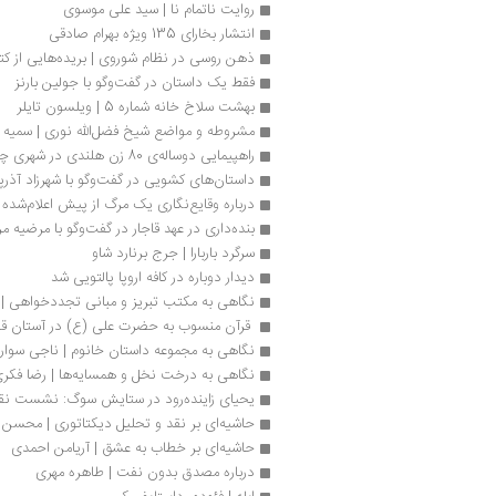
روایت ناتمام نا | سید علی موسوی
انتشار بخارای 135 ویژه بهرام صادقی
ذهن روسی در نظام شوروی | بریده‌هایی از کت
فقط یک داستان در گفت‌وگو با جولین بارنز
بهشت سلاخ خانه شماره 5 | ويلسون تايلر
مشروطه و مواضع شیخ فضل‌الله نوری | سمیه 
راهپیمایی دوساله‌ی 80 زن هلندی در شهری چون آلیس
داستان‌های کشویی در گفت‌وگو با‌ شهرزاد آذرپو
درباره وقایع‌نگاری یک مرگ از پیش اعلام‌شده
بنده‌داری در عهد قاجار در گفت‌وگو با مرضیه 
سرگرد باربارا | جرج برنارد شاو
دیدار دوباره در کافه اروپا پالتویی شد
نگاهی به مکتب تبریز و مبانی تجددخواهی | 
 قرآن منسوب به‌ حضرت علی (ع) در آستان ق
نگاهی به مجموعه داستان خانوم | ناجی سوار
نگاهی به درخت نخل و همسایه‌ها | رضا فکر
یحیای زاینده‌رود در ستایش سوگ: نشست نق
حاشیه‌ای بر نقد و تحلیل دیکتاتوری | محسن 
حاشیه‌ای بر خطاب به عشق | آریامن احمدی
درباره مصدق بدون نفت | طاهره مهری