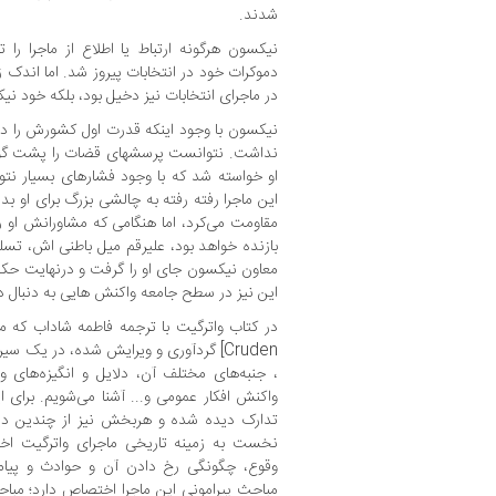
شدند.
نیکسون هرگونه ارتباط یا اطلاع از ماجرا را
دموکرات خود در انتخابات پیروز شد. اما اندک زم
در ماجرای انتخابات نیز دخیل بود، بلکه خود نی
نیکسون با وجود اینکه قدرت اول کشورش را د
نداشت. نتوانست پرسشهای قضات را پشت گوش ب
او خواسته شد که با وجود فشارهای بسیار نتو
این ماجرا رفته رفته به چالشی بزرگ برای او بدل 
مقاومت می‌کرد، اما هنگامی که مشاورانش او را
بازنده خواهد بود، علیرقم میل باطنی اش، تسلی
معاون نیکسون جای او را گرفت و درنهایت حکم 
این نیز در سطح جامعه واکنش هایی به دنبال 
در کتاب واترگیت با ترجمه فاطمه شاداب که
Cruden] گردآوری و ویرایش شده، در یک سی
، جنبه‌های مختلف آن، دلایل و انگیزه‌های و
واکنش افکار عمومی و... آشنا می‌شویم. برا
تدارک دیده شده و هربخش نیز از چندین د
نخست به زمینه تاریخی ماجرای واترگیت اخت
وقوع، چگونگی رخ دادن آن و حوادث و پیام
مباحث پیرامونی این ماجرا اختصاص دارد؛ مبا