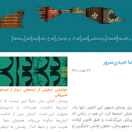
و فلسفه
اقتصاد
روانشناسی
شعر
کودک و نوجوان
طرح جلد
فیلم
طنز
ریشه‌ها
ا امیدی‌سرور
27 بهمن 1401
خوانشی تحلیلی از آینه‌های دردار | اسحاق
شیروانی
پرسش اصلی رمان صرفاً این نیست که آیا
 خیل روسای جمهور این کشور، تنها یک
آرمان‌ها شکست خورده‌اند یا نه.پرسش
متش استعفا کرد، آن هم در زمانی که
عمیق‌تر این است: انسان پس از شکست
ری‌اش می‌گذشت و طبق قانون ایالات
آرمان‌ها چگونه می‌تواند همچنان معنا و
ت جمهوری‍اش، معاون اولش جایگزین او
هویت خود را حفظ کند؟... پاسخی که ابراهی