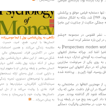
شادی‌هایش
...
 او یک بازنده بود، بازنده‌ای سیاسی
ه تنها دستمایه فیلمی موفق و پرکشش
به نام «همه مردان رئیس جمهور»(آلن جی کاپولا، 1976) شد، بلکه به اشکال مختلف
که جملگی حکایت از جذابیت این ماجرا
انید، نشر ققنوس در مجموعه «چشم
نگاهی به روان‌شناسی پول | ایما موسی‌زاده
 در این باره منتشر کرده است.
انسان‌ها با ترس، طمع، امید، حسرت و
» [Perspectives modern world history : Watergate] به
مقایسه زندگی می‌کنند و همین احساسات،
جرا آشنا کند. چراکه ساختار کتابهای
حتی در آگاه‌ترین افراد، تصمیم‌های مالی ر
پیداست، به گونه‌ای تدارک دیده شده
شکل می‌دهد. از این منظر، «روان‌شناسی پول
ی به روی یکی از سرنوشت سازترین
بیش از آنکه درباره پول باشد، کتابی دربار
ان که در دیگر کتابهای این مجموعه
انسان معاصر و رابطه پرتنش او با مفهوم ثرو
 روسیه، کوبا، ژاپن و... پرداخته شده
و دارایی است... اوزل به‌جای ارائه نسخه‌ها
مستقیم یا توصیه‌های دستوری، تجربه زندگی
سرمایه‌گذاران، کارآفرینان، میلیاردرها و حت
 از مهمترین اتفاقها در ساختمانی به
مریکا در آن قرار داشت. جایی که یک
افراد عادی را روایت می‌کند و از دل این
اه شنود کار گذاشته بودند. سردر
داستان‌ها روایت خود را برمی‌سازد و بحث ر
ها داد. کمی بعد پنج مرد در رابطه ی با
به پیش می‌راند
...
 به حزب در ساختمان واترگیت دستگیر