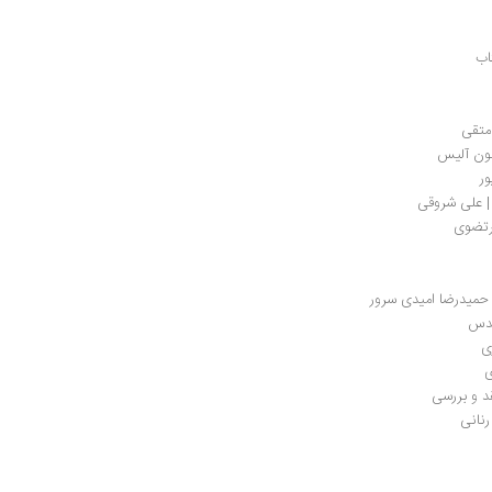
اب
متقی
ر‌
 | علی شروقی
مرتضوی
حمیدرضا امیدی سرور
دس 
ی
ی
د و بررسی
رنانی