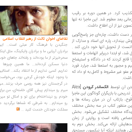
 تکذیب کرد. در همین دوره بر رقیب
انی بعد معلوم شد. این ماجرا نه تنها
کسون نیز از آن اطلاع داشت.
ر دست داشت، چاره‌ای جز پاسخ‌گویی
تقاضای اخوان ثالث از رهبر انقلاب اسلامی
یندازد، پاره ای اسناد و مدارک از
جنگیدن با فرهنگ کار عبثی است... این
انست از تحویل آنها خود داری کند .
برادران آریایی ما و برادران وایکینگ، مثل اینک
شد، او ابتدا دربرابر اتهامات و استعفا
سحرخیزتر از ما بوده‌اند و رفته‌اند جاهای خو
 قانع کردند که در دادگاه و استیضاح
دنیا مسکن کرده‌اند... ما همین چیزها را
م و مجبور به استعفا شد، جرارد فورد
نداریم. کسی نداریم از ما انتقاد بکند... استالی
عفو غیر مشروط و کامل به او داد که
با وجود اینکه خودش گرجی بود، می‌خواست
داشت.
در گرجستان نیز همه روسی حرف بزنند...من
 متن آن توسط
الکساندر کرودن
[Alex
میرم رو میندازم پیش آقای خامنه‌ای، من برا
ر تدریجی با بازیگران گوناگون این ماجرا
خودم رو نینداخته‌ام برای تو و امثال تو میر
قوع، بازتاب آن در میان رسانه ها و
رو میندازم... به شرطی که شماها برگردید د
ی این منظور کتاب در سه بخش مختلف
مملکت خودتان خدمت کنید
...
یدگاه مختلف تشکیل می‌شود. بخش
صاص یافته است و روایتی از زمان
دهایش ارائه می‌کند. بخش دوم به
حثی همانند اینکه آیا نیکسون مستحق