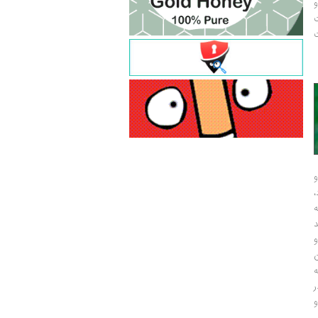
و
ت
ت
و
و
ر