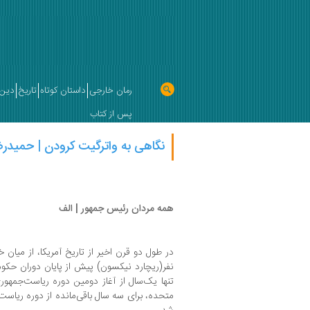
رمان خارجی
داستان کوتاه
تاریخ
دین 
پس از کتاب
نگاهی به واترگیت کرودن | حمیدرض
همه مردان رئیس جمهور | الف
در طول دو قرن اخیر از تاریخ آمریکا، از میان
نفر(ریچارد نیکسون) پیش از پایان دوران حکو
تنها یک‌سال از آغاز دومین دوره ریاست‌جمهو
متحده، برای سه سال باقی‌مانده از دوره ریاس