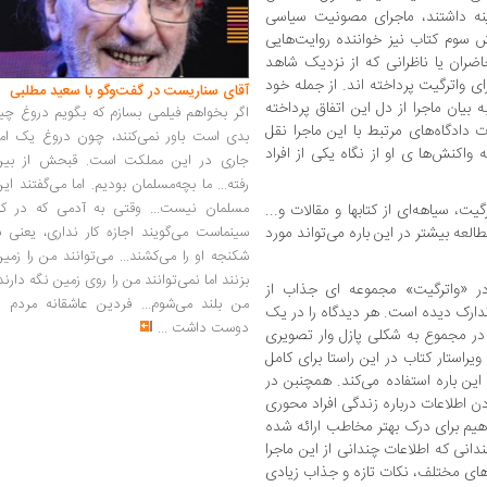
نه داشتند، ماجرای مصونیت سیاسی
سوم کتاب نیز خواننده روایت‌هایی
ران یا ناظرانی که از نزدیک شاهد
ی واترگیت پرداخته اند. از جمله خود
آقای سناریست در گفت‌وگو با سعید مطلبی
بیان ماجرا از دل این اتفاق پرداخته
اگر بخواهم فیلمی بسازم که بگویم دروغ چی
ادگاه‌های مرتبط با این ماجرا نقل
بدی است باور نمی‌کنند، چون دروغ یک امر
واکنش‌ها ی او از نگاه یکی از افراد
جاری در این مملکت است. قبحش از بین
رفته... ما بچه‌مسلمان بودیم. اما می‌گفتند ای
مسلمان نیست... وقتی به آدمی که در کار
گیت، سیاهه‌ای از کتابها و مقالات و...
سینماست می‌گویند اجازه کار نداری، یعنی ب
عه بیشتر در این باره می‌تواند مورد
شکنجه او را می‌کشند... می‌توانند من را زمی
بزنند اما نمی‌توانند من را روی زمین نگه دارند
در «واترگیت» مجموعه ای جذاب از
من بلند می‌شوم... فردین عاشقانه مردم را
تدارک دیده است. هر دیدگاه را در یک
دوست داشت
...
در مجموع به شکلی پازل وار تصویری
راستار کتاب در این راستا برای کامل
ن باره استفاده می‌کند. همچنبن در
ن اطلاعات درباره زندگی افراد محوری
اهیم برای درک بهتر مخاطب ارائه شده
انی که اطلاعات چندانی از این ماجرا
‌های مختلف، نکات تازه و جذاب زیادی