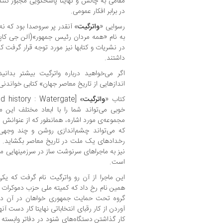
مقامی به چالش و نهایتا پاسخگویی مجبور کنند.
در برابر افکار عمومی.
رسوایی «
واترگیت
» آنقدر پر سروصدا بود که ن
در نشریات و کتابها نیز مورد توجه قرار گرفت 
داشتند.
اگر می‌خواهید درباره واترگیت بیشتر بد
اندازهایی از تاریخ معاصر جهان» کتابی خواندنی
کتاب «
واترگیت
خوبی می‌تواند شما را با ابعاد مختلف این ما
مجموعه‌ی مورد اشاره، همانطور که از عنوانش 
که می‌تواند چشم‌اندازی روشن و چند وجه
رخدادهای یک ملت در تاریخ معاصر بگشاید. چن
نیز به ماجراهای سرنوشت ساز در سرزمینهایی مثل
است.
این ماجرا از آن رو واترگیت نام گرفت که یکی
همین نام رخ داد که کمیته ملی حزب دموکرات ا
گروه تحت حمایت جمهوری خواهان در آن دستگ
آوردن از کار رقبای انتخاباتی نهایتا کار دست آن
کار گذاشتن دستگاه‌های شنود در دفاتر وابسته