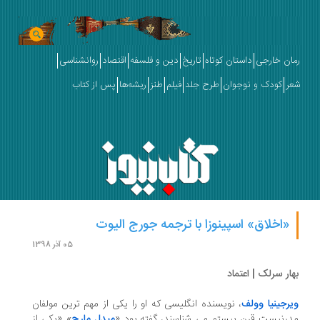
ان خارجی
داستان کوتاه
تاریخ
دین و فلسفه
اقتصاد
روانشناسی
ر
کودک و نوجوان
طرح جلد
فیلم
طنز
ریشه‌ها
پس از کتاب
«اخلاق» اسپینوزا با ترجمه جورج الیوت
05 آذر 1398
ار سرلک | اعتماد
رجینیا وولف
، نویسنده انگلیسی که او را یکی از مهم ترین مولفان
رنیست قرن بیستم می شناسند، گفته بود «
میدل مارچ
» «یکی از