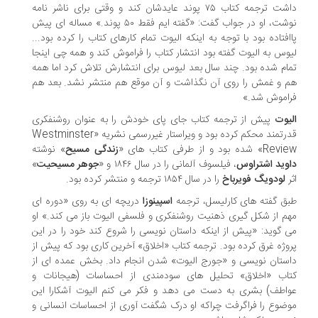
داشت ترجمه کتاب ۷۵ پوند عایدشان کند و وقتی برای ناشر نامه
نوشت، او در جواب گفت: «گفته ایم فقط ۵۰ پوند.» مساله ای پیش
افتاده بود با توجه به اینکه الیوت تمام کارهای کتاب را کرده بود...
وس به الیوت گفته بود انتشار کتاب را فراموش کند و همه چی اینجا
ام شده بود. چند سال بعد لیوس برای انتشارش تلاش کرد اما همه
 و غمش را روی آن نگذاشت و آن موقع هم منتشر نشد. بعد هم
اموش شد.»
یوت
پیش از ترجمه کتاب جای پای خودش را به عنوان روشنفکری
قدرتمند محکم کرده بود و ویراستار غیررسمی نشریه «Westminster
 شده بود و از طرفی کتاب های «
زندگی مسیح
» نوشته
وید اشتراوس
، فیلسوف آلمانی را در سال ۱۸۴۶ و «
جوهر مسیحیت
»
ر
لودویگ فویرباخ
را در سال ۱۸۵۴ ترجمه و منتشر کرده بود.
ق گفته های کارلیسل، ترجمه
اسپینوزا
دریچه ای به روی «دوره ای
م از شکل گیری ذهنیت روشنفکری و فلسفی الیوت باز می کند.» او
 گوید: «پیش از اینکه داستان نویسی را شروع کند خود را در این
وژه غرق کرده بود. ترجمه کتاب «اخلاق» آخرین کاری بود که پیش از
ستان نویسی و «جورج الیوت» شدن انجام داد. بخش عمده ای از
اب «اخلاق» تحلیل های سودمندی از احساسات (هیجانات و
اطف) بشری به دست می دهد و فکر می کنم الیوت آشکارا این
ضوع را فراگرفت چراکه او درک شگفت آوری از احساسات انسانی و