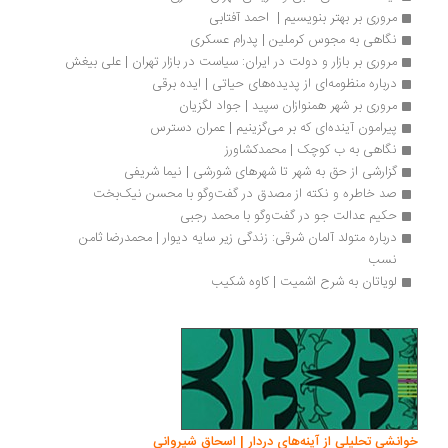
مروری بر بهتر بنویسیم |  احمد آفتابی
نگاهی به مجوس کرملین | پدرام عسکری
مروری بر بازار و دولت در ایران: سیاست در بازار تهران | علی بیغش
درباره منظومه‌ای از پدیده‌های حیاتی | ایده برقی
مروری بر شهر همنوازان سپید | جواد لگزیان
پیرامون آینده‌ای که بر می‌گزینیم | عمران دسترس
نگاهی به ب کوچک | محمدکشاورز
گزارشی از حق به ‌شهر تا شهرهای شورشی | نیما شریفی
صد خاطره و نکته از مصدق در گفت‌وگو با محسن نیک‌بخت
حکیم عدالت جو در گفت‌وگو با محمد رجبی
درباره متولد آلمان شرقی: زندگی زیر سایه دیوار | محمدرضا ثامن 
نسب
لویاتان به شرح اشمیت | کاوه شکیب
انشی تحلیلی از آینه‌های دردار | اسحاق شیروانی