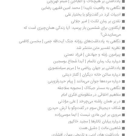
یادداشتی بر هیچکاک و آغاباجی | شبنم کهن‌چی
نگاهی به واقعیت ناپیدا | محمد امین فقیهی رضایی
ادبیات کرد در گفت‌وگو با بختیار علی
نقدی بر رمان لکنت | امیر جلالی
ایگلتون برای ششمین بار پرسید: آیا زندگی همان‌چیزی است که 
می‌سازیدش؟
نگاهی به یادداشت‌های روزانه جنگ آیت‌الله جمی | محسن کاظمی
نظریه تفسیر متن منتشر شد 
پیرامون رابله و جهانش | فرزاد نعمتی
درباره یک رمان ناتمام | آیدا شجاع بوسجین
یادداشتی بر جهان ریاضی ما | مریم سیامنصوری
درباره ساکن خانه دیگران | گلناز دینلی
درباره مرده‌ها جوان می‌مانند | پیام حیدرقزوینی
نگاهی به مستر جیکاک | محبوبه سلاجقه
مفاهیم اخلاقی در منظومه‌ی فکری امام
در بر همان پاشنه‌ می‌چرخد | علی مؤذنی
شکاف دیجیتال سوم در گفت‌وگو با آرش حیدری
مروری بر این عادی نیست | ایما موسی‌زاده 
درباره بیابان تاتارها | مجید خاکپور
شاهین مالت | دشیل همت
 یادداشت ‌های ادبی و تاریخی مهران افشاری