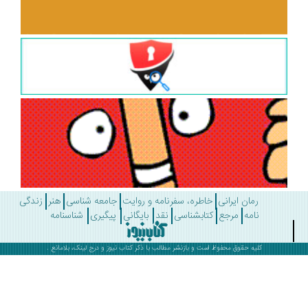
رمان ایرانی
خاطره، سفرنامه و روایت
جامعه شناسی
هنر
زندگی
نامه
مرجع
کتابشناسی
نقد
بایگانی
پیگیری
شناسنامه
کلیه حقوق محفوظ است و بازنشر مطالب با ذکر
کتاب نیوز
و درج لینک، بلامانع .