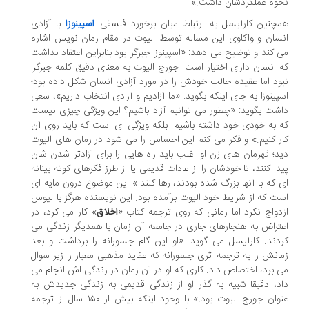
وه عملکردشان داشت.»
چنین کارلیسل به ارتباط میان برخورد فلسفی
اسپینوزا
با آزادی
سان و واکاوی این مساله توسط الیوت در مقام رمان نویس اشاره
 کند و توضیح می دهد: «اسپینوزا جبرگرا بود بنابراین اعتقاد نداشت
 انسان دارای اختیار است. جورج الیوت به معنای دقیق کلمه جبرگرا
ود اما عقیده جالب خودش را در مورد آزادی انسان شکل داده بود؛
پینوزا به جای اینکه بگوید: «ما آزادیم و آزادی انتخاب داریم»، سعی
شت بگوید: «چطور می توانیم آزاد باشیم؟ این ویژگی چیزی نیست
 به خودی خود داشته باشیم. بلکه ویژگی ای است که باید روی آن
ر کنیم.» و فکر می کنم این احساس را می شود در رمان های الیوت
د؛ قهرمان های زن او اغلب باید راه هایی را برای آزادتر شدن شان
دا کنند، تا خودشان را از عادات قدیمی یا از طرز فکرهای کوته بینانه
 که با آنها بزرگ شده بودند، رها کنند.» این موضوع درون مایه ای
ت که از شرایط خود الیوت برآمده بود. این نویسنده هرگز با لیوس
دواج نکرد اما زمانی که روی ترجمه کتاب «
اخلاق
» کار می کرد، در
تراض به هنجارهای جاری در جامعه آن زمان با همدیگر زندگی می
دند. کارلیسل می گوید: «او این گام جسورانه را برداشت و بعد
انش را به ترجمه اثری جسورانه که عقاید مذهبی معیار را زیر سوال
 برد، اختصاص داد. کاری که او در آن زمان در زندگی اش انجام می
د، دقیقا شبیه به گذر او از زندگی قدیمی به زندگی جدیدش به
عنوان جورج الیوت بود.» با وجود اینکه بیش از ۱۵۰ سال از ترجمه