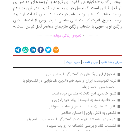
یوت از کتاب «اخلاق» می گذرد، این ترجمه با ترجمه های معاصر این
ر قابل قیاس است. کارلیسل در این باره می گوید: «در قرن نوزدهم
جمه بیشتر یک هنر بود تا علم. در نتیجه همانطور که انتظار دارید
جمه جورج الیوت کیفیت ادبی خاصی دارد. برخی از انتخاب های
ژگان او به خوبی با انتخاب واژگان مترجمان معاصر قابل قیاس است.»
.
.
..............
...............
تجربه‌ی زندگی دوباره
|
|
|
رفی و نقد کتاب
دین و فلسفه
جورج الیوت
به ‌دوزخ ای بی‌‌گناهان در گفت‌وگو با بختیار علی
فرقه کمونیست ایران و سید ضیاءالدین طباطبایی در گفت‌وگو با 
محمدحسین خسروپناه
شیوا خادمی: این کارخانه مقدس بوده است!
 در حاشیه نامه به فلیسه | پیام حیدرقزوینی
 آثار الشیعه الامامیه | عبدالعزیز صاحب جواهر
نگاهی به آتش بازی | احسان صالحی
هر خودی همیشه تنهاست در گفت‌وگو با  مصطفی عظیمی‌فر
نشست نقد و بررسی شاهنامه به روایت سپیده