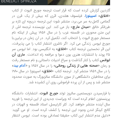
ردین گزارش کرده است که قرار است ترجمه جورج الیوت از کتاب
خلاق
»
اسپینوزا
، فیلسوف هلندی، اثری که بیش از یک قرن در
نامی کامل به سر می برد، منتشر شود؛ این ترجمه دریچه ای تازه بر
زفکر خالق «
میدل مارچ
» باز می کند. این نویسنده ترجمه اش از
این متن محوری در فلسفه غرب را در سال ۱۸۵۶ پیش از اینکه نام
تعار جورج الیوت را انتخاب کند، تکمیل کرد. در آن زمان در برلین با
رج لیوس زندگی می کرد. اگر ناشری انتشار کتاب را می پذیرفت،
ن اثر نخستین ترجمه کتاب «
اخلاق
» به انگلیسی بود. اما لیوس سر
 و مرافعه راه انداخت.
ماری آن
وانس
کتاب را کنار گذاشت و سراغ ادبیات داستانی و نام مستعار رفت
رمان «
صحنه هایی از زندگی روحانی
» را در سال ۱۸۵۷ و «
آدام بید
»
ال ۱۸۵۹ منتشر کرد. ترجمه کتاب «
اخلاق
» اسپینوزا در سال ۱۹۸۰
ای مخاطبان دانشگاهی از سوی دانشگاه سالزبورگ به صورت محدود
تشر شد و پس از آن پرده فراموشی روی آن کشیده شد.
 فرارسیدن دویستمین سالروز تولد
جورج الیوت
، انتشارات دانشگاه
ینستون اعلام کرده است که ویراست جدیدی از این ترجمه را فوریه
ل آینده منتشر خواهد کرد. کلر کارلیسل، استاد فلسفه و الهیات در
لج کینگز لندن وجود این ترجمه را کشف کرده است. او می گوید:
لیل عدم انتشار این کتاب حقیقتا تصادفی بوده است. لیوس انتظار