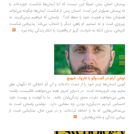
سش اصلی رمان صرفاً این نیست که آیا آرمان‌ها شکست خورده‌اند یا
.پرسش عمیق‌تر این است: انسان پس از شکست آرمان‌ها چگونه می‌تواند
چنان معنا و هویت خود را حفظ کند؟... پاسخی که ابراهیم برمی‌گزیند، نه
روزی است و نه تسلیم. او راهی دیگر را انتخاب می‌کند: پذیرفتن شکست
ریخی، بدون آنکه به خیانت، گریز از واقعیت یا انکار زندگی پناه ببرد
...
ونای آرام در گفت‌وگو با فاروک شهیچ
یی انسان‌ها ترمزِ خود را از دست داده‌اند و آن کُدِ اخلاقی که نگهبان عقل
یم بود، فروریخته است. در دنیای امروز، همه می‌خواهند فاشیست باشند؛
نی می‌خواهند نفرت، محورِ زندگی‌شان باشد... ما با گوشت و پوست خود
ساس کردیم «دیگری» بودن چه معنایی دارد... نوشتن پاسخی است به
‌عدالتی‌هایی که ما را احاطه کرده‌اند، و در عین حال، ستایشی است از
بایی زندگی و شادی‌هایش
...