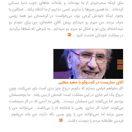
ل اینکه سحرخیزتر از ما بوده‌اند و رفته‌اند جاهای خوب دنیا مسکن
ده‌اند... ما همین چیزها را نداریم. کسی نداریم از ما انتقاد بکند... استالین با
ود اینکه خودش گرجی بود، می‌خواست در گرجستان نیز همه روسی
ف بزنند...من میرم رو میندازم پیش آقای خامنه‌ای، من برای خودم رو
نداخته‌ام برای تو و امثال تو میرم رو میندازم... به شرطی که شماها برگردید
 مملکت خودتان خدمت کنید
...
ای سناریست در گفت‌وگو با سعید مطلبی
ر بخواهم فیلمی بسازم که بگویم دروغ چیز بدی است باور نمی‌کنند، چون
وغ یک امر جاری در این مملکت است. قبحش از بین رفته... ما بچه‌مسلمان
دیم. اما می‌گفتند این مسلمان نیست... وقتی به آدمی که در کار سینماست
‌گویند اجازه کار نداری، یعنی با شکنجه او را می‌کشند... می‌توانند من را
ین بزنند اما نمی‌توانند من را روی زمین نگه دارند، من بلند می‌شوم...
دین عاشقانه مردم را دوست داشت
...