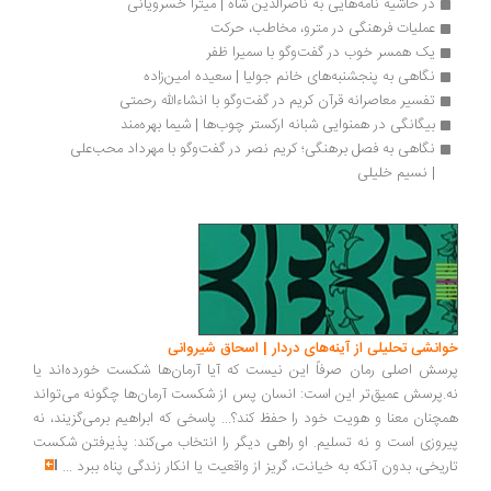
در حاشیه نامه‌هایی به ناصرالدین شاه | میترا خسرویانی
عملیات فرهنگی در مترو، مخاطب، حرکت
یک همسر خوب در گفت‌وگو با سمیرا ظفر 
نگاهی به پنجشنبه‌های خانم جولیا | سعیده امین‌زاده
تفسیر معاصرانه قرآن کریم در گفت‌وگو با انشاءالله رحمتی
بیگانگی در همنوایی شبانه ارکستر چوب‌ها | شیما بهره‌مند
نگاهی به فصل برهنگی؛ کریم نصر در گفت‌وگو با مهرداد محب‌علی 
| نسیم خلیلی
انشی تحلیلی از آینه‌های دردار | اسحاق شیروانی
سش اصلی رمان صرفاً این نیست که آیا آرمان‌ها شکست خورده‌اند یا
.پرسش عمیق‌تر این است: انسان پس از شکست آرمان‌ها چگونه می‌تواند
چنان معنا و هویت خود را حفظ کند؟... پاسخی که ابراهیم برمی‌گزیند، نه
روزی است و نه تسلیم. او راهی دیگر را انتخاب می‌کند: پذیرفتن شکست
ریخی، بدون آنکه به خیانت، گریز از واقعیت یا انکار زندگی پناه ببرد
...