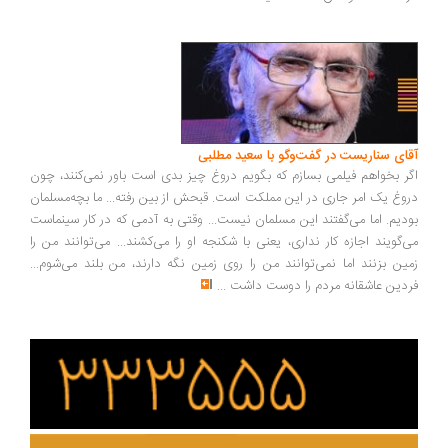
ای سناریست در گفت‌وگو با سعید مطلبی
ر بخواهم فیلمی بسازم که بگویم دروغ چیز بدی است باور نمی‌کنند، چون
وغ یک امر جاری در این مملکت است. قبحش از بین رفته... ما بچه‌مسلمان
دیم. اما می‌گفتند این مسلمان نیست... وقتی به آدمی که در کار سینماست
‌گویند اجازه کار نداری، یعنی با شکنجه او را می‌کشند... می‌توانند من را
ین بزنند اما نمی‌توانند من را روی زمین نگه دارند، من بلند می‌شوم...
دین عاشقانه مردم را دوست داشت
...