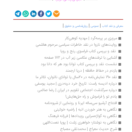
|
|
|
رفی و نقد کتاب
عمومی
روان‌شناسی و حقوق
مروری بر پرسه‌گرد | مهدیه کوهی‌کار
روایت‌های ناروا در نقد خاطرات سیاسی مرحوم هاشمی
 نقد و بررسی کتاب فراسوی رنج و رویا
آشنایی با ترفندهای عکاسی زیر آب در 172 صفحه
نشست نقد و بررسی کتاب توانا بود هر که دانا بود
بازدم در حفاظ حافظه | دریا ارجمند
نقد 190 نمایش‌نامه در 20سال یا توانای ناتوان، تئاتر ما
درباره ادیسه راست: تاریخ خرد دربه‌دری | مجید یوسفی
درباره سرگذشت اجتماعی تقویم در ایران | رضا صائمی
یادم تو را فراموش و راه حل‌هایش!
افتتاح آرشیو سی‌ساله ایرنا و رونمایی از شیوه‌نامه
نگاهی به هنر خوردن انبه | راضیه خوئینی
نگاهی به گواژه‌سرایی رویدادها | فرزانه فرهنگ
نگاهی به نوشتار؛ خواهری زشت | پویا نعمت‌‌اللهی
شرح حدیث معراج | محمدتقی مصباح