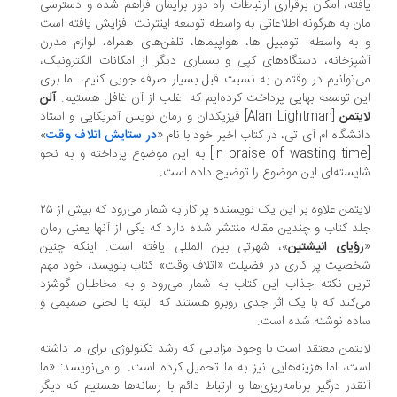
فته، امکان برقراری ارتباطات راه دور برایمان فراهم شده و دسترسی
ن به هرگونه اطلاعاتی به واسطه توسعه اینترنت افزایش یافته است
به واسطه اتومبیل ها، هواپیماها، تلفن‌های همراه، لوازم مدرن
پزخانه، دستگاه‌های کپی و بسیاری دیگر از امکانات الکترونیک،
‌توانیم در وقتمان به نسبت قبل بسیار صرفه جویی کنیم، اما برای
ن توسعه بهایی پرداخت کرده‌ایم که اغلب از آن غافل هستیم.
آلن
یتمن
[Alan Lightman] فیزیکدان و رمان نویس آمریکایی و استاد
نشگاه ام آی تی، در کتاب اخیر خود با نام «
در ستایش اتلاف وقت
»
[In praise of wasting time] به این موضوع پرداخته و به نحو
یسته‌ای این موضوع را توضیح داده است.
لايتمن علاوه بر این یک نویسنده پر کار به شمار می‌رود که بیش از ۲۵
د کتاب و چندین مقاله منتشر شده دارد که یکی از آنها یعنی رمان
رؤیای انیشتین
»، شهرتی بین المللی یافته است. اینکه چنین
صیت پر کاری در فضیلت «اتلاف وقت» کتاب بنویسد، خود مهم
ین نکته جذاب این کتاب به شمار می‌رود و به مخاطبان گوشزد
‌کند که با یک اثر جدی روبرو هستند که البته با لحنی صمیمی و
ده نوشته شده است.
يتمن معتقد است با وجود مزایایی که رشد تکنولوژی برای ما داشته
ت، اما هزینه‌هایی نیز به ما تحمیل کرده است. او می‌نویسد: «ما
قدر درگیر برنامه‌ریزی‌ها و ارتباط دائم با رسانه‌ها هستیم که دیگر