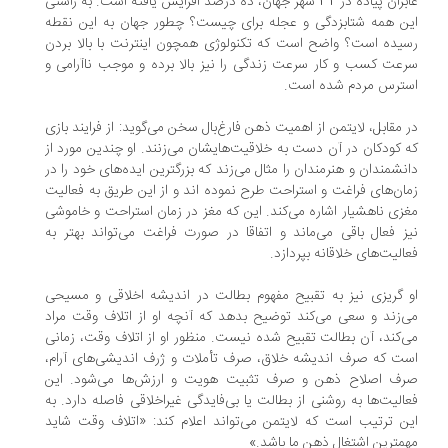
عابران پیاده در 32 شهر جهان، ده درصد افزایش یافته است. به راستی
ن همه شتابزدگی و عجله برای چیست؟ چطور جهان به این نقطه
یده است؟ واضح است که تکنولوژی همچون اینترنت با بالا بردن
عت کسب و کار سرعت زندگی را نیز بالا برده و موجب ناآرامی و
سترس مردم شده است.
 مقابل، لايتمن از اهمیت ذهن فارغ‌بال سخن می‌گوید: از فرایند بازی
 کودکان در آن دست به خلاقیت‌هایشان می‌زنند. او چندین مورد از
نشمندان و هنرمندان را مثال می‌زند که بزرگترین ایده‌های خود را در
ان‌های فراغت و استراحت طرح نموده اند و از این طریق به فعالیت
زی ناهشیار اشاره می‌کند. این که مغز در زمان استراحت و خاموشی
ز فعال باقی می‌ماند و اتفاقا در صورت فراغت می‌تواند بهتر به
الیت‌های خلاقانه بپردازد.
 گریزی نیز به تقبيح مفهوم بطالت در اندیشه اخلاقی و مسیحی
‌زند و سعی می‌کند توضیح بدهد که آنچه او از اتلاف وقت مراد
‌کند، آن بطالت تقبیح شده نیست. منظور او از اتلاف وقت، زمانی
ت که صرف اندیشه خلاق، صرف تأملات و ژرف اندیشی‌های آرام،
رف اصلاح ذهن و صرف تثبیت هویت و ارزش‌ها می‌شود. این
الیت‌ها به روشنی از بطالت یا بی‌فایدگی غیراخلاقی فاصله دارد. به
ن ترتیب است که لايتمن می‌تواند اعلام کند: «اتلاف وقت شاید
مترین اشتغال ذهن ما باشد.»