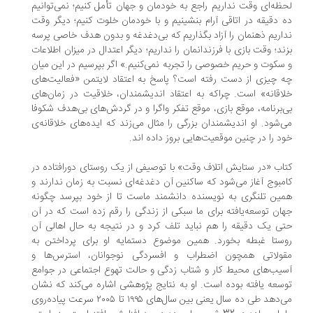
ظه‌ای وقت نداریم راجع به خودمان و جهان تأمل کنیم؛ نمی‌توانیم
 دقیقه در اتاقی آرام بنشینیم و با خودمان خلوت کنیم؛ دیگر وقت
اریم ذهنمان را آزاد بگذاریم که بی‌دغدغه و بدون هدف خاصی پرسه
ند؛ وقت بازی با فرزندانمان را نداریم؛ دیگر اعتدال در میزان اطلاعات
سکوت و حریم خصوصی را تجربه نمی‌کنیم.» اگر بپرسیم در این میان
 چیزی از دست رفته است؟ پاسخ به اعتقاد لايتمن «فعالیت‌های
اقانه» است. چراکه به اعتقاد اندیشمندان، خلاقیت در زمان‌های
‌برنامه، موقع بازی، موقع تفکر واگرا و در گردش‌های بی‌هدف شکوفا
‌شود. او اندیشمندان بزرگی را مثال می‌زند که ایده‌های خلاقانه‌ی
د را در چنین موقعیت‌هایی بروز داده اند.
اب «در ستایش اتلاف وقت» با توصیفی از یک روستای دورافتاده در
مبوج آغاز می‌شود که ساکنین آن دغدغه‌ای نسبت به زمان ندارند و
ین تلنگری به نویسنده دانشمند ماست تا از خود بپرسد چگونه
ان توسعه‌یافته برای ما سبکی از زندگی را رقم زده است که در آن
ی یک دقیقه را هم نباید تلف کرد و در نتیجه به حال اهالی آن
ستا غبطه بخورد. همین موضوع دستمایه او برای پرداختن به
قولاتی همچون اضطراب و افسردگی نوجوانان، استرس‌ها و
یب‌های محیط کار و شتاب زدگی و حالت تهوع اجتماعی در جوامع
سعه یافته بوده است. او به نتایج پژوهشی اشاره می‌کند که نشان
می‌دهد طی ده سال یعنی بین سال‌های ۱۹۹۵ تا ۲۰۰۵ سرعت پیاده‌روی