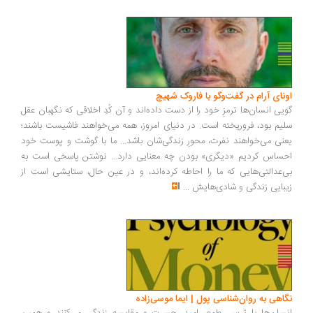
ونای آرام در گفت‌وگو با فاروک شهیچ
یی انسان‌ها ترمزِ خود را از دست داده‌اند و آن کُدِ اخلاقی که نگهبان عقل
یم بود، فروریخته است. در دنیای امروز، همه می‌خواهند فاشیست باشند؛
نی می‌خواهند نفرت، محورِ زندگی‌شان باشد... ما با گوشت و پوست خود
ساس کردیم «دیگری» بودن چه معنایی دارد... نوشتن پاسخی است به
‌عدالتی‌هایی که ما را احاطه کرده‌اند، و در عین حال، ستایشی است از
بایی زندگی و شادی‌هایش
...
اهی به روان‌شناسی پول | ایما موسی‌زاده