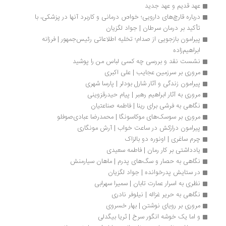
عهد قدیم‌ و عهد جدید
درباره قارچ‌های دارویی؛ خواص درمانی و کاربرد آنها در پزشکی، با 
تأکید بر درمان سرطان | جواد لگزیان
پیرامون بازجویی از صدام؛ تخلیه اطلاعاتی رئیس‌جمهور | فرزانه 
ابراهیم‌زاده
نشست نقد و بررسی چه کسی لباس من را پوشید
مروری بر سرزمین عجایب | علی اكبری
پیرامون زندگی و آثار شارل بودلر | پارسا شهری
مروری به آثار ابراهیم رهبر | پیام حیدرقزوینی
نگاهی به فرشی برای رینا | فاطمه صناعتیان
مروری بر سوسک‌های موکاسونگا | محمدرضا عبادی‌صوفلو
پیرامون درازکش در ساعت خواب | آرش مونگاری
چرم ساغری | اونوره دو بالزاک
یادداشتی بر کار رمان | فاطمه سعیدی
نگاهی به حصار و سگ‌های پدرم | ماهان سیارمنش
در ستایش پدرخوانده | جواد لگزیان
نظری به اسرار عمارت تابان | سمیرا سهرابی
نگاهی به حریر غزاله | نیلوفر نادری
مروری بر رویای نوشتن | بهار خسروی
و اما یک خوشه انگور سرخ | ثریا بیگدلی