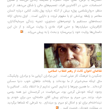
سان‌ها با ترس، طمع، امید، حسرت و مقایسه زندگی می‌کنند و همین
ساسات، حتی در آگاه‌ترین افراد، تصمیم‌های مالی را شکل می‌دهد. از این
ظر، «روان‌شناسی پول» بیش از آنکه درباره پول باشد، کتابی درباره انسان
اصر و رابطه پرتنش او با مفهوم ثروت و دارایی است... اوزل به‌جای ارائه
خه‌های مستقیم یا توصیه‌های دستوری، تجربه زندگی سرمایه‌گذاران،
رآفرینان، میلیاردرها و حتی افراد عادی را روایت می‌کند و از دل این
ستان‌ها روایت خود را برمی‌سازد و بحث را به پیش می‌راند
...
اضای اخوان ثالث از رهبر انقلاب اسلامی
گیدن با فرهنگ کار عبثی است... این برادران آریایی ما و برادران وایکینگ،
ل اینکه سحرخیزتر از ما بوده‌اند و رفته‌اند جاهای خوب دنیا مسکن
ده‌اند... ما همین چیزها را نداریم. کسی نداریم از ما انتقاد بکند... استالین با
ود اینکه خودش گرجی بود، می‌خواست در گرجستان نیز همه روسی
ف بزنند...من میرم رو میندازم پیش آقای خامنه‌ای، من برای خودم رو
نداخته‌ام برای تو و امثال تو میرم رو میندازم... به شرطی که شماها برگردید
 مملکت خودتان خدمت کنید
...