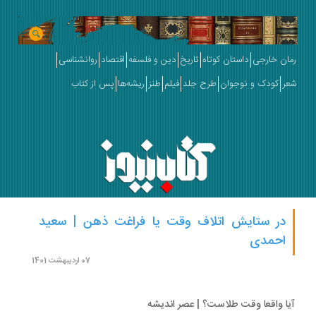
ان خارجی
داستان کوتاه
تاریخ
دین و فلسفه
اقتصاد
روانشناسی
ر
کودک و نوجوان
طرح جلد
فیلم
طنز
ریشه‌ها
پس از کتاب
در ستایش اتلاف وقت یا فراغت ذهن | سعید
احمدی
07 اردیبهشت 1401
ا واقعا وقت طلاست؟ | عصر اندیشه