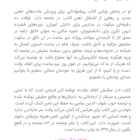
 در بخش پایانی کتاب پیشنهاداتی برای پرورش عادت‌های ذهنی
ید و رهایی از اشتغال ذهن کاذب در جامعه دارد. اوقات ده
یقه‌ای سکوت در مدارس برای دانش آموزان، دوره‌های فشرده
ون نگری برای دانشجویان، تعبیه مکانی به عنوان «اتاق آرام» در
ل کار تا کارمندان بتوانند روزانه نیم ساعت در آن اتاق در سکوت
غول مراقبه و تأمل باشند، صرف شام در ساعت «بدون اتصال به
که» در خانواده‌ها و ایجاد مناطق بدون صفحه نمایش در جامعه که
ود هرگونه وسیله الکترونیکی به آنها ممنوع باشد. او توصیه می‌کند
 هریک از ما که می‌توانیم، در طول روز نیم ساعت برای اتلاف وقت
ت و پا کنیم، تا از این طریق به خودمان مجالی بدهیم تا بتوانیم
ای روحمان را بشنویم.
اب «در ستایش اتلاف وقت» نوشته آلن لايتمن است که با لحنی
یمی و سرشار از ارجاعاتی به داستان‌ها و وقایع حقیقی نوشته شده
ترجمه خوب شهاب الدین عباسی به حفظ این لحن کمک کرده است.
اندن این کتاب برای هرکس که گمان می‌کند وقت سر خاراندن ندارد
همه کسانی که تصور جداشدن از گوشی تلفن همراه برایشان دشوار
است، ضرورت دارد. این کتاب را نشر چشمه در ۱۰۲ صفحه و در قطع
 در سال ۱۳۹۹ به چاپ رسانده است.
.
.
..............
..............
تجربه‌ی زندگی دوباره