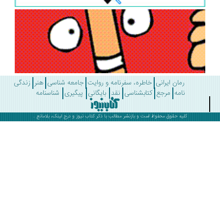
رمان ایرانی
خاطره، سفرنامه و روایت
جامعه شناسی
هنر
زندگی
نامه
مرجع
کتابشناسی
نقد
بایگانی
پیگیری
شناسنامه
کلیه حقوق محفوظ است و بازنشر مطالب با ذکر
کتاب نیوز
و درج لینک، بلامانع .