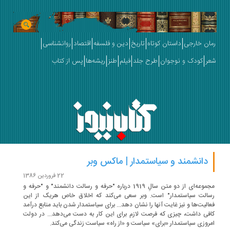
ان خارجی
داستان کوتاه
تاریخ
دین و فلسفه
اقتصاد
روانشناسی
ر
کودک و نوجوان
طرح جلد
فیلم
طنز
ریشه‌ها
پس از کتاب
دانشمند و سیاستمدار | ماکس وبر
22 فروردین 1386
مجموعه‌ای از دو متن سالِ 1919 درباره "حرفه و رسالت دانشمند" و "حرفه و
الت سیاستمدار" است. وبر سعی می‌کند که اخلاق خاص هریک از این
الیت‌ها و نیز غایت آنها را نشان دهد... برای سیاستمدار شدن باید منابع درآمد
فی داشت،‌ چیزی که فرصت لازم برای این کار به دست می‌دهد... در دولت
روزی سیاستمدار «برای» سیاست و «از راه» سیاست زندگی می‌کند.