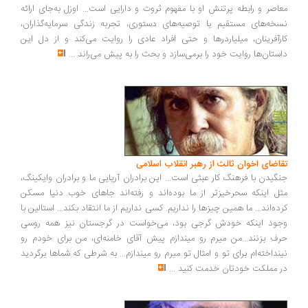
اصر و رابطه پرتنش او با مفهوم ثروت و دارایی است... اوزل به‌جای ارائه
خه‌های مستقیم یا توصیه‌های دستوری، تجربه زندگی سرمایه‌گذاران،
رآفرینان، میلیاردرها و حتی افراد عادی را روایت می‌کند و از دل این
ستان‌ها روایت خود را برمی‌سازد و بحث را به پیش می‌راند
...
اضای اخوان ثالث از رهبر انقلاب اسلامی
گیدن با فرهنگ کار عبثی است... این برادران آریایی ما و برادران وایکینگ،
ل اینکه سحرخیزتر از ما بوده‌اند و رفته‌اند جاهای خوب دنیا مسکن
ده‌اند... ما همین چیزها را نداریم. کسی نداریم از ما انتقاد بکند... استالین با
ود اینکه خودش گرجی بود، می‌خواست در گرجستان نیز همه روسی
ف بزنند...من میرم رو میندازم پیش آقای خامنه‌ای، من برای خودم رو
نداخته‌ام برای تو و امثال تو میرم رو میندازم... به شرطی که شماها برگردید
 مملکت خودتان خدمت کنید
...