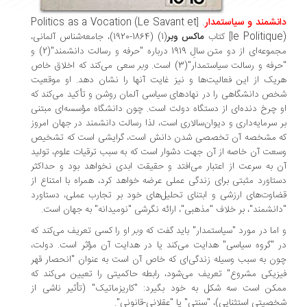
نشمند و سیاستمدار
.
Politics as a Vocation (Le Savant et
[
le Politiqu
] کتاب
ماکس وبر
(1) (1864-1920)، ‌جامعه‌شناس آلمانی،
مجموعه‌ای از دو متن سالِ 1919 درباره "حرفه و رسالت دانشمند"(2) و
رفه و رسالت سیاستمدار"(3) است.
وبر
سعی می‌کند که اخلاق خاص
یک از این فعالیت‌ها و نیز غایت آنها را نشان دهد. او موقعیت
ص دانشگاهی را در نهادهای سیاسی آلمان روشن و تأکید می‌کند که
 چرخ دنده‌ای از دستگاه دولت است. چون دانشگاه مؤسسه‌ای مبتنی
 سرمایه‌داری و دیوان‌سالاری است، لذا رسالت دانشمند در جهان امروز
ه مشخصه آن تخصصی شدن دانش است، گرایشی است که تشخیص
عت آن خاصه از آن جهت دشوار است که به سبب ترقیات علوم، تولید
 به سرعت از اعتبار می‌افتد و حقیقت ابدی نخواهد بود و حداکثر
تاورد مثبتی برای زندگی عملی عرضه خواهد کرد، همراه با امتناع از
اوت‌های ارزشی و ابتنای تحلیل‌های خود بر تجارب عملی، دستاورد
انشمند"، بر خلاف "مذهبی"، ارائه نگرشی "نومیدانه" به جهان است.
اما در مورد "سیاستمدار" باید گفت که
وبر
او را کسی تعریف می‌کند که
 "گروه سیاسی" هدایت می‌کند یا در هدایت آن مؤثر است. دولت،
ن به سبب وسیله زندگی‌ای که خاص آن است به عنوان "انحصار قهر
زیکی مشروع" تعریف می‌شود، رابطه حاکمیتی را تعیین می‌کند که
کن است سه شکل به خود بگیرد: "کاریزماتیک" (تأثیر ناشی از
صیتی استثنایی)، "سنتی" یا "عقلانی-قانونی".