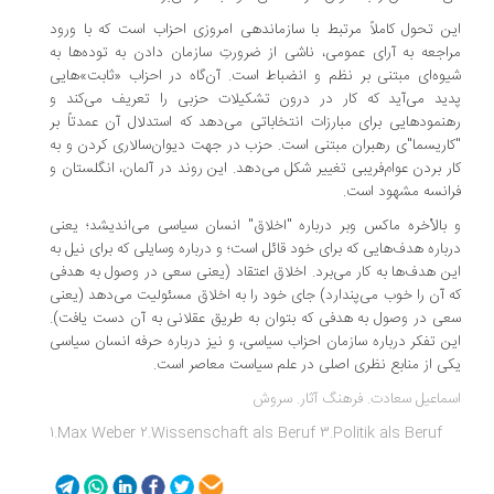
ن تحول کاملاً مرتبط با سازماندهی امروزی احزاب است که با ورود
اجعه به آرای عمومی، ناشی از ضرورتِ سازمان دادن به توده‌ها به
وه‌ای مبتنی بر نظم و انضباط است. آن‌گاه در احزاب «ثابت‌»هایی
ید می‌آید که کار در درون تشکیلات حزبی را تعریف می‌کند و
نمودهایی برای مبارزات انتخاباتی می‌دهد که استدلال آن عمدتاً بر
اریسما"ی رهبران مبتنی است. حزب در جهت دیوان‌سالاری کردن و به
ر بردن عوام‌فریبی تغییر شکل می‌دهد. این روند در آلمان، انگلستان و
انسه مشهود است.
بالأخره ماکس وبر درباره "اخلاق" انسان سیاسی می‌اندیشد؛ یعنی
باره هدف‌هایی که برای خود قائل است؛ و درباره وسایلی که برای نیل به
ن هدف‌ها به کار می‌برد. اخلاق اعتقاد (یعنی سعی در وصول به هدفی
 آن را خوب می‌پندارد) جای خود را به اخلاق مسئولیت می‌دهد (یعنی
ی در وصول به هدفی که بتوان به طریق عقلانی به آن دست یافت).
ن تفکر درباره سازمان احزاب سیاسی، و نیز درباره حرفه انسان سیاسی
ی از منابع نظری اصلی در علم سیاست معاصر است.
ماعیل سعادت. فرهنگ آثار. سروش
1.Max Weber 2.Wissenschaft als Beruf 3.Politik als Beruf