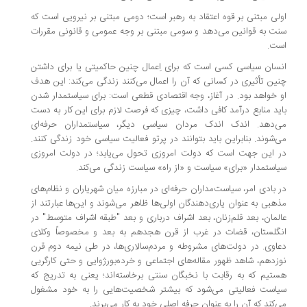
لی مبتنی بر قوه اعتقاد به رهبر است؛ دومی مبتنی بر نیرویی است که
ت به قوانین می‌دهد و سومی مبتنی بر وجه عمومی و قانونی مقررات
ست.
سان سیاسی کسی است که برای اِعمال چنین حاکمیتی یا برای داشتن
ین تأثیری در کسانی که آن را اعمال می‌کنند زندگی می‌کند: این هدف
 خواهد بود. در آغاز،‌ وجه اقتصادی قطعی است:‌ برای سیاستمدار شدن
ید منابع درآمد کافی داشت،‌ چیزی که فرصت لازم برای این کار به دست
‌دهد. اندک اندک مردان سیاسی دیگر، سیاستمداران حرفه‌ای
‌شوند. بنابراین باید بتوانند در پرتو فعالیت سیاسی خود زندگی کنند.
 این جهت است که دولت امروزی تحول می‌یابد؛ در دولت امروزی
استمدار «برای» سیاست و «از راه» سیاست زندگی می‌کند.
 بادی امر، سیاست‌مداران حرفه‌ای در مبارزه میان شهریاران و نظام‌های
هبی به عنوان یاری‌دهندگان اولی‌ها ظاهر می‌شوند و این‌ها عبارتند از
لمان، بعد قلم‌زنان، بعد اشراف درباری و بعد "طبقه اشراف متوسط" در
گلستان، قضات در غرب از قرن هجدهم به بعد و مخصوصاً وکلای
اوی. در دولت‌های مشروطه و مردم‌سالاری‌ها، در طی نیمه دوم قرن
زدهم، شاهد ظهور مقاله‌های اجتماعی و خرده‌بورژوایی و حتی کارگریی
تیم که به رقابت با نخبگان سنتی برخاسته‌اند؛ یعنی به تدریج که
است فعالیتی می‌شود که بیشتر شخصیت‌هایی را به خود مشغول
‌کند که آن را به عنوان حرفه اصلی خود به کار می‌برند.