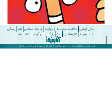
رمان ایرانی
خاطره، سفرنامه و روایت
جامعه شناسی
هنر
زندگی
نامه
مرجع
کتابشناسی
نقد
بایگانی
پیگیری
شناسنامه
کلیه حقوق محفوظ است و بازنشر مطالب با ذکر
کتاب نیوز
و درج لینک، بلامانع .