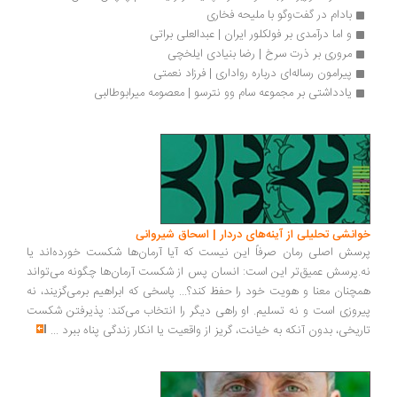
بادام در گفت‌وگو با ملیحه فخاری
و اما درآمدی بر فولکلور ایران | عبدالعلی براتی
مروری بر ذرت سرخ | رضا بنیادی ایلخچی
پیرامون رساله‌ای درباره رواداری | فرزاد نعمتی
یادداشتی بر مجموعه سام وو نترسو | معصومه میرابوطالبی
انشی تحلیلی از آینه‌های دردار | اسحاق شیروانی
سش اصلی رمان صرفاً این نیست که آیا آرمان‌ها شکست خورده‌اند یا
.پرسش عمیق‌تر این است: انسان پس از شکست آرمان‌ها چگونه می‌تواند
چنان معنا و هویت خود را حفظ کند؟... پاسخی که ابراهیم برمی‌گزیند، نه
روزی است و نه تسلیم. او راهی دیگر را انتخاب می‌کند: پذیرفتن شکست
ریخی، بدون آنکه به خیانت، گریز از واقعیت یا انکار زندگی پناه ببرد
...