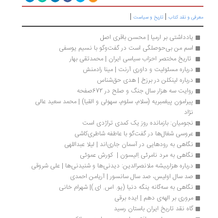
|
|
رفی و نقد کتاب
تاریخ و سیاست
یادداشتی بر ارمیا | محسن باقری اصل
اسم من بی‌حوصلگی است در گفت‌وگو با نسیم یوسفی
 تاریخ مختصر احزاب سیاسی ایران | محمدتقی بهار
درباره مسئولیت و داوری آرنت | مینا رادمنش
درباره لینکلن در برزخ | هدی حق‌شناس
روایت سه هزار سال جنگ و صلح در 672صفحه
پیرامون پیغمبریه (سلام، سلوم، سهولی و القیا) | محمد سعید عالی 
نژاد
نجومیان: بازمانده روز یک کمدی تراژدی است
عروسی شغال‌ها در گفت‌گو با عاطفه شاطری‌کاشی
نگاهی به رودهایی در آسمان جاری‌اند | لیلا عبداللهی
نگاهی به مرد نامرئی اِلیسون |  کورش عموئی
درباره هزاربیشه‌ ملانصرالدین: دیدنی‌ها و شنیدنی‌ها | علی شروقی
صد سال اولیس، صد سال سانسور | آریامن احمدی
نگاهی به سه‌گانه ینگه دنیا (یو. اس. ای.)| شهرام خانی
مروری بر الهه‌ی دهم | ایده برقی
گاه نقد تاریخ ایران باستان رسید