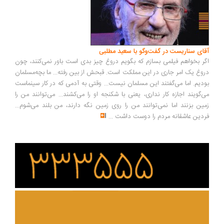
ای سناریست در گفت‌وگو با سعید مطلبی
ر بخواهم فیلمی بسازم که بگویم دروغ چیز بدی است باور نمی‌کنند، چون
وغ یک امر جاری در این مملکت است. قبحش از بین رفته... ما بچه‌مسلمان
دیم. اما می‌گفتند این مسلمان نیست... وقتی به آدمی که در کار سینماست
‌گویند اجازه کار نداری، یعنی با شکنجه او را می‌کشند... می‌توانند من را
ین بزنند اما نمی‌توانند من را روی زمین نگه دارند، من بلند می‌شوم...
دین عاشقانه مردم را دوست داشت
...