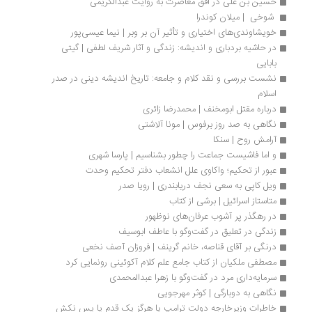
حسین بن علی در افق معاصرت به روایت عبدالکریمی
 شوخی  | میلان کوندرا
خویشاوندی‌های اختیاری و تأثیر آن بر وبر | نیما عیسی‌پور
در حاشیه بردباری و اندیشه: زندگی و آثار شریف لطفی | گیتی 
بابایی
نشست بررسی و نقد کلام و جامعه: تاریخ اندیشه دینی در صدر 
اسلام 
درباره مقتل ابومخنف | محمدرضا زائری
نگاهی به صد روز برفوس | مونا آلاشتی
آرامش روح | سنکا
و اما فاشیست جماعت را چطور بشناسیم | پارسا شهری
عبور از تحکیم؛ واکاوی علل انشعاب دفتر تحکیم وحدت
ویل کاپی به سعی نجف دریابندری | رویا صدر
متاستاز اسرائیل | برشی از کتاب
در رهگذر پر آشوب عرفان‌های نوظهور
زندگی در تعلیق در گفت‌وگو با عاطف ابوسیف
درنگی بر آقای قناصه، خانم گرینف | فروزان آصف نخعی
مصطفی ملکیان از کتاب جامع علم کلام آکوئینی رونمایی کرد
سرمایه‌داری مرد در گفت‌وگو با زهرا عبدالمحمدی
نگاهی به دوبارگی | کوثر مهرجویی
خاطرات وزیرخارجه دولت ترامپ یا هرگز یک قدم پا پس نکش