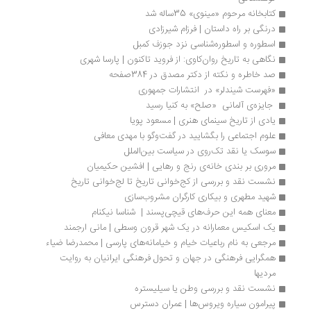
کتابخانه مرحوم «مینوی» 35ساله شد
درنگی بر راه داستان‌ | فرزام شیرزادی
اسطوره و اسطوره‌شناسی نزد جوزف کمبل
نگاهی به تاریخ روان‌کاوی: از فروید تاکنون | پارسا شهری 
صد خاطره‌ و نکته از دکتر مصدق در 384صفحه
«فهرست شیندلر» در  انتشارات جمهوری 
 جایزه‌ی آلمانی  «صلح» به کنیا رسید
یاد‌ی از تاریخ سینمای هنری | مسعود‌ پویا
علوم اجتماعی را بگشایید در گفت‌وگو با مهدی معافی
سوسک یا نقد تک‌روی در سیاست بین‌الملل
مروری بر بندی خانه‌ی رنج و رهایی | افشین حکیمیان
نشست نقد و بررسی از کج‌خوانی تاریخ تا لج‌خوانی تاریخ
شهید مطهری و بیکاری کارگران مشروب‌سازی
معنای همه این حرف‌های قیچی‌پسند |  شناسا نیکنام
یک اسکیس معمارانه در یک شهر قرون وسطی | مانی ارجمند
مرجعی به نام رباعیات خیام و خیامانه‌های پارسی | محمدرضا ضیاء
همگرایی فرهنگی در جهان و تحول فرهنگی ایرانیان به روایت 
مردیها
نشست نقد و بررسی وطن یا سیلیستره
پیرامون سیاره ویروس‌ها | عمران دسترس