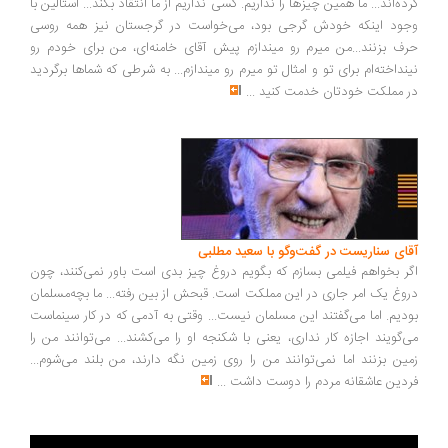
ده‌اند... ما همین چیزها را نداریم. کسی نداریم از ما انتقاد بکند... استالین با
ود اینکه خودش گرجی بود، می‌خواست در گرجستان نیز همه روسی
ف بزنند...من میرم رو میندازم پیش آقای خامنه‌ای، من برای خودم رو
نداخته‌ام برای تو و امثال تو میرم رو میندازم... به شرطی که شماها برگردید
 مملکت خودتان خدمت کنید
...
ای سناریست در گفت‌وگو با سعید مطلبی
ر بخواهم فیلمی بسازم که بگویم دروغ چیز بدی است باور نمی‌کنند، چون
وغ یک امر جاری در این مملکت است. قبحش از بین رفته... ما بچه‌مسلمان
دیم. اما می‌گفتند این مسلمان نیست... وقتی به آدمی که در کار سینماست
‌گویند اجازه کار نداری، یعنی با شکنجه او را می‌کشند... می‌توانند من را
ین بزنند اما نمی‌توانند من را روی زمین نگه دارند، من بلند می‌شوم...
دین عاشقانه مردم را دوست داشت
...