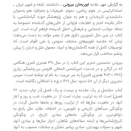
 گزارش
مهر
،
علامه
ابوریحان بیرونی
ـ دانشمند نابغه و شهیر ایران ـ
تادالرئیس در علوم ریاضی، نجوم، طبیعیات و جغرافیا، هم به‌عنوان
نشمندی تاریخدان و هم به عنوان پژوهشگر حوزه گیاه‌شناسی‌، با
ثار باقیه» اخبار و اطلاعات فراوانی از «قرن‌های گذشته» خصوصا به
اظ جوانب اجتماعی و فرهنگی «ملل قدیمه» فراهم کرده است. این
اب در عین حال تصویری دقیق هم از عصر مؤلف به دست می‌دهد؛
ان ‌که خلاصه تقویم‌های مختلف نجومی یا ملی اقوام است، که
صیفات کامل از همه گاه‌شماری‌ها و اعیاد معمول ملل و ادیان را پیش
م مخاطب قرار می‌دهد.
بیرونی نخستین تحریر این کتاب را در سال ۳۹۱ هجری قمری هنگامی
 در گرگان و در خدمت امیرشمس المعالی قابوس بن وشمگیر زیاری
(۳۸۸ – ۴۰۳ هجری قمری) به سر می‌برد، به نام او نوشته است؛ سپس
یری دیگر از آن «تا حدود سال ۴۲۷ ه.ق» با اضافاتی نگاشته است.
کتاب مشتمل بر یک مقدمه و بیست و یک فصل (در چاپ جدید ۲۲
ل) است که به ترتیب عبارت است از: در ماهیت شب و روز و آغاز
ها، در ماهیت سال‌ها که از ترکیب روزها و ماه‌ها حاصل گردد، در
ونگی مبدأهای تاریخی و تقویمی، در اختلاف عقاید ملل راجع به
والقرنین، در چگونگی ماه‌های مبادی تاریخ، در چگونگی
ریخ‌شناسی‌ها و ازمنه سلاله‌های شاهان، ادوار سال‌ها و مبادی آنها،
ور و سنوات یهودیان، مبادی پیامبر نمایان و جماعات منسوب به آنها،