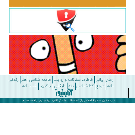
رمان ایرانی
خاطره، سفرنامه و روایت
جامعه شناسی
هنر
زندگی
نامه
مرجع
کتابشناسی
نقد
بایگانی
پیگیری
شناسنامه
کلیه حقوق محفوظ است و بازنشر مطالب با ذکر
کتاب نیوز
و درج لینک، بلامانع .