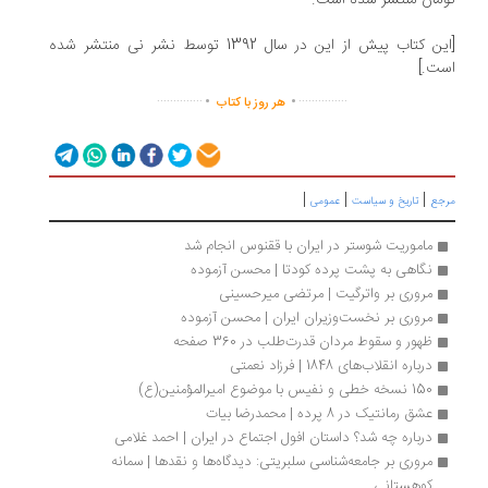
مان منتشر شده است.
[این کتاب پیش از این در سال 1392 توسط نشر نی منتشر شده
ت.]
.
.
..............
...............
هر روز با کتاب
|
|
|
جع
تاریخ و سیاست
عمومی
ماموریت شوستر در ایران با ققنوس انجام شد
نگاهی به پشت پرده کودتا | محسن آزموده
مروری بر واترگیت | مرتضی میرحسینی
مروری بر نخست‌وزیران ایران | محسن آزموده
ظهور و سقوط مردان قدرت‌طلب در 360 صفحه
درباره انقلاب‌های 1848 | فرزاد نعمتی
150 نسخه خطی و نفیس با موضوع امیرالمؤمنین(ع)
عشق رمانتیک در 8 پرده | محمدرضا بیات
درباره چه شد؟ داستان افول اجتماع در ایران | احمد غلامی
مروری بر جامعه‌شناسی سلبریتی: دیدگاه‌ها و نقدها | سمانه 
کوهستانی