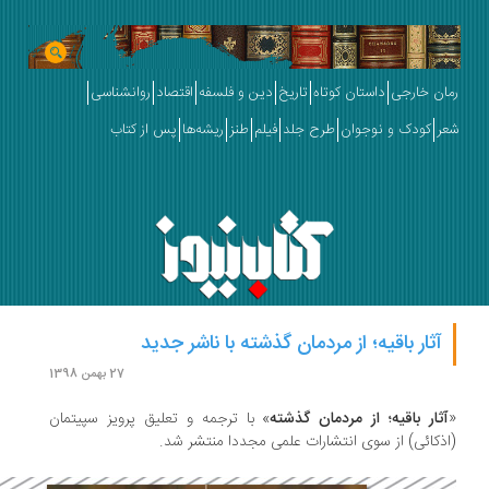
ان خارجی
داستان کوتاه
تاریخ
دین و فلسفه
اقتصاد
روانشناسی
ر
کودک و نوجوان
طرح جلد
فیلم
طنز
ریشه‌ها
پس از کتاب
آثار باقیه؛ از مردمان گذشته با ناشر جدید
27 بهمن 1398
ثار باقیه؛ از مردمان گذشته
» با ترجمه و تعلیق پرویز سپیتمان
ذکائی) از سوی انتشارات علمی مجددا منتشر شد.