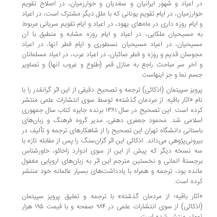
 اعیاد و شهور ایرانیان و سغدیان و خوارزمیان، در اصلاح تقویم
ارزمیان، در ایام تقویم یونانی که با ملل دیگر مشترک است، در اعیاد
ایام روزه داری در ماه‌های یهود، در اعیاد و ایام تقویم سریانی مربوط
 مسیحیان ملکایی، در اعیاد و ایام روزه مشابه و منطبق با آن
یحیان، در اعیاد مسیحیان نسطوری و ایام فطر آنها، در اعیاد
وسان قدیم و روزه و فطر صائبان، در اعیاد عرب، در اعیاد مسلمانان
آخر سر مباحث راجع به منازل قمر (طلوع و غروب آنها) و تصاویر
م نما و جز اینهاست.
ویز سپیتمان (اذکائی) ترجمه و تصحیح دقیقی از این اثر گرانقدر را با
م «آثار باقیه: از مردمان گذشته» توسط سوی انتشارات علمی منتشر
کرده ‌است. این تصحیح در سال ۱۳۸۱ برنده جایزه کتاب سال جمهوری
لامی شد. محمود جعفری دهقی، مدیر گروه فرهنگ و زبان‌های
ستانی دانشگاه تهران این تصحیح را از شاهکارهای ترجمه و تألیف در
رونی‌پژوهی می‌داند. اذکائی این اثر گران‌سنگ را پس از مقابله تازه با
 نسخه دیگر که پیش از این از سوی ادوارد زاخائو، خاورشناس
جستهٔ آلمانی و نخستین مترجم این اثر به زبان‌های اروپایی مغفول
نده بود، ترجمه و همراه با یادداشت‌های بسیار عالمانه خود منتشر
ده ‌است.
ثار باقیه؛ از مردمان گذشته» با ترجمه و تعلیق پرویز سپیتمان
(اذکائی) از سوی انتشارات علمی در ۹۸۴ صفحه و با قیمت ۱۹۵ هزار