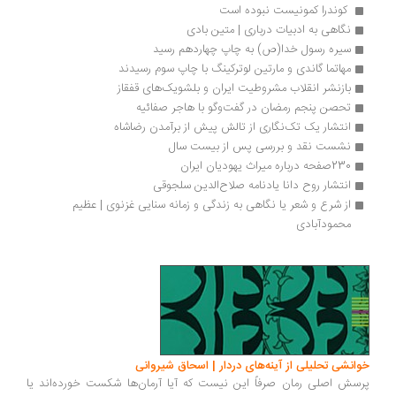
 کوندرا کمونیست نبوده است 
نگاهی به ادبیات درباری | متین بادی
سیره رسول خدا(ص) به چاپ چهاردهم رسید
مهاتما گاندی و مارتین لوترکینگ با چاپ سوم رسیدند
بازنشر انقلاب مشروطیت ایران و بلشویک‌های قفقاز
تحصن پنجم رمضان در گفت‌وگو با هاجر صفائیه
انتشار یک تک‌نگاری از تالش پیش از برآمدن رضاشاه
نشست نقد و بررسی پس از بیست سال
230صفحه درباره میراث یهودیان ایران
انتشار روح دانا یادنامه صلاح‌الدین سلجوقی
از شرع و شعر یا نگاهی به زندگی و زمانه سنایی غزنوی | عظیم 
محمودآبادی
انشی تحلیلی از آینه‌های دردار | اسحاق شیروانی
سش اصلی رمان صرفاً این نیست که آیا آرمان‌ها شکست خورده‌اند یا