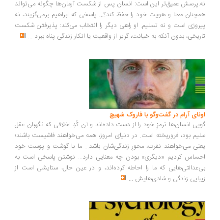
.پرسش عمیق‌تر این است: انسان پس از شکست آرمان‌ها چگونه می‌تواند
چنان معنا و هویت خود را حفظ کند؟... پاسخی که ابراهیم برمی‌گزیند، نه
روزی است و نه تسلیم. او راهی دیگر را انتخاب می‌کند: پذیرفتن شکست
ریخی، بدون آنکه به خیانت، گریز از واقعیت یا انکار زندگی پناه ببرد
...
ونای آرام در گفت‌وگو با فاروک شهیچ
یی انسان‌ها ترمزِ خود را از دست داده‌اند و آن کُدِ اخلاقی که نگهبان عقل
یم بود، فروریخته است. در دنیای امروز، همه می‌خواهند فاشیست باشند؛
نی می‌خواهند نفرت، محورِ زندگی‌شان باشد... ما با گوشت و پوست خود
ساس کردیم «دیگری» بودن چه معنایی دارد... نوشتن پاسخی است به
‌عدالتی‌هایی که ما را احاطه کرده‌اند، و در عین حال، ستایشی است از
بایی زندگی و شادی‌هایش
...