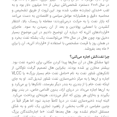
در سال ٢٠٠٨ دستمزد شخصی‌اش بیش از ١٠٠ میلیون دلار بود و به
ب «خدای تجارت» ملقب شده بود. این ثروت از طریق تشخیص و
اسبه دقیق و هشیارانه عوامل سیاسی و اقتصادی به دست می‌آمد
 بازار نفت را به حرکت درمی‌آوردند؛ معامله با ریسک بالا، انتظار
یدن با اعصابی پولادین و بعد از آن رسیدن به سود. ماجرای
راردادهای آتی» که درباره آن توضیح دادیم در این موضوع بسیار
دخیل بود چون هال در سال ١٩٩٠ می‌توانست یک بشکه نفت بخرد و
 همان روز با قیمت مشخصی با استفاده از «قرارداد آتی»، آن را برای
ا نفت‌کش اجاره می‌کنی؟
ها مشکل هال در آن سال‌ها پیدا کردن مکانی برای ذخیره نفت بود.
شتر مخازن پر شده بودند. بنابراین هال تصمیم گرفت ناوگانی از
تانکرهای شناور نفت به نام «حامل نفت خام بسیار بزرگ» یا VLCC
اره و آن‌ها را به مرکز ذخیره‌سازی نفت شناور تبدیل کند. او به جای
نکه نفت خام را از بندری به بندر دیگر بفرستد، تانکرها را پر می‌کرد و
 آن‌ها اجازه می‌داد در دریای آزاد، بدون اقدامی خاص، در بندر پهلو
یرند و به‌ازای هر روزی که لنگر می‌زدند، هزینه‌ای پرداخت می‌کرد.
بته ایده ذخیره‌سازی نفت در دریا کاملاً جدید نبود اما هرگز قبلاً در
ین مقیاسی در قالب بخشی از راهبرد تجاری یک تاجر و به شکل
تقل انجام نشده بود. هال بعدها گفت: «ما اجاره‌کنندگان بزرگ