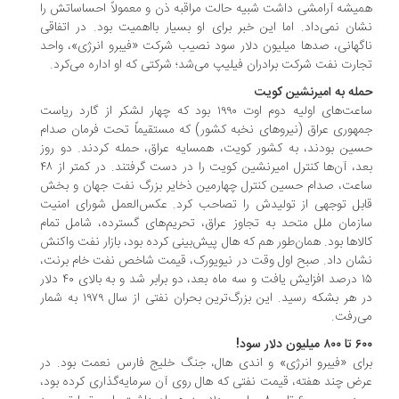
یشه آرامشی داشت شبیه حالت مراقبه ذن و معمولاً احساساتش را
ان نمی‌داد. اما این خبر برای او بسیار بااهمیت بود. در اتفاقی
گهانی، صدها میلیون دلار سود نصیب شرکت «فیبرو انرژی»، واحد
ارت نفت شرکت برادران فیلیپ می‌شد؛ شرکتی که او اداره می‌کرد.
له به امیرنشین کویت
ساعت‌های اولیه دوم اوت ١٩٩٠ بود که چهار لشکر از گارد ریاست
هوری عراق (نیروهای نخبه کشور) که مستقیماً تحت فرمان صدام
ین بودند، به کشور کویت، همسایه عراق، حمله کردند. دو روز
بعد، آن‌ها کنترل امیرنشین کویت را در دست گرفتند. در کمتر از ٤٨
عت، صدام حسین کنترل چهارمین ذخایر بزرگ نفت جهان و بخش
بل توجهی از تولیدش را تصاحب کرد. عکس‌العمل شورای امنیت
زمان ملل متحد به تجاوز عراق، تحریم‌های گسترده، شامل تمام
لاها بود. همان‌طور هم که هال پیش‌بینی کرده بود، بازار نفت واکنش
ان داد. صبح اول وقت در نیویورک، قیمت شاخص نفت خام برنت،
١٥ درصد افزایش یافت و سه ماه بعد، دو برابر شد و به بالای ٤٠ دلار
در هر بشکه رسید. این بزرگ‌ترین بحران نفتی از سال ١٩٧٩ به شمار
‌رفت.
لیون دلار سود!
ای «فیبرو انرژی» و اندی هال، جنگ خلیج فارس نعمت بود. در
ض چند هفته، قیمت نفتی که هال روی آن سرمایه‌گذاری کرده بود،