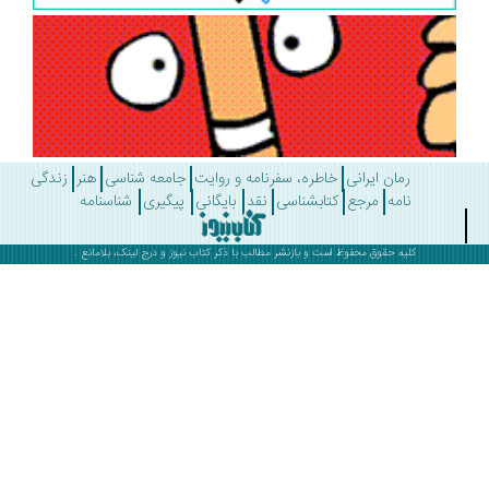
رمان ایرانی
خاطره، سفرنامه و روایت
جامعه شناسی
هنر
زندگی
نامه
مرجع
کتابشناسی
نقد
بایگانی
پیگیری
شناسنامه
کلیه حقوق محفوظ است و بازنشر مطالب با ذکر
کتاب نیوز
و درج لینک، بلامانع .