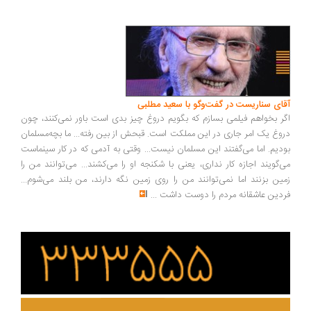
ای سناریست در گفت‌وگو با سعید مطلبی
ر بخواهم فیلمی بسازم که بگویم دروغ چیز بدی است باور نمی‌کنند، چون
وغ یک امر جاری در این مملکت است. قبحش از بین رفته... ما بچه‌مسلمان
دیم. اما می‌گفتند این مسلمان نیست... وقتی به آدمی که در کار سینماست
‌گویند اجازه کار نداری، یعنی با شکنجه او را می‌کشند... می‌توانند من را
ین بزنند اما نمی‌توانند من را روی زمین نگه دارند، من بلند می‌شوم...
دین عاشقانه مردم را دوست داشت
...