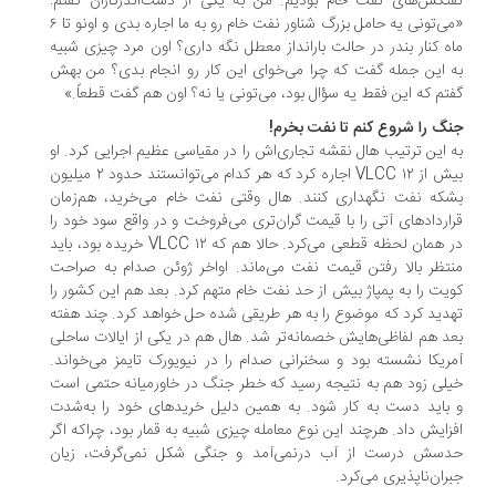
تکش‌های نفت خام بودیم. من به یکی از دست‌اندرکاران گفتم:
«می‌تونی یه حامل بزرگ شناور نفت خام رو به ما اجاره بدی و اونو تا ٦
ه کنار بندر در حالت بارانداز معطل نگه داری؟ اون مرد چیزی شبیه
 این جمله گفت که چرا می‌خوای این کار رو انجام بدی؟ من بهش
تم که این فقط یه سؤال بود، می‌تونی یا نه؟ اون هم گفت قطعاً.»
گ را شروع کنم تا نفت بخرم!
 این ترتیب هال نقشه تجاری‌اش را در مقیاسی عظیم اجرایی کرد. او
بیش از ١٢ VLCC اجاره کرد که هر کدام می‌توانستند حدود ٢ میلیون
که نفت نگهداری کنند. هال وقتی نفت خام می‌خرید، هم‌زمان
اردادهای آتی را با قیمت گران‌تری می‌فروخت و در واقع سود خود را
در همان لحظه قطعی می‌کرد. حالا هم که ١٢ VLCC خریده بود، باید
تظر بالا رفتن قیمت نفت می‌ماند. اواخر ژوئن صدام به صراحت
یت را به پمپاژ بیش از حد نفت خام متهم کرد. بعد هم این کشور را
دید کرد که موضوع را به هر طریقی شده حل خواهد کرد. چند هفته
د هم لفاظی‌هایش خصمانه‌تر شد. هال هم در یکی از ایالات ساحلی
ریکا نشسته بود و سخنرانی صدام را در نیویورک تایمز می‌خواند.
لی زود هم به نتیجه رسید که خطر جنگ در خاورمیانه حتمی است
باید دست به کار شود. به همین دلیل خریدهای خود را به‌شدت
زایش داد. هرچند این نوع معامله چیزی شبیه به قمار بود، چراکه اگر
سش درست از آب درنمی‌آمد و جنگی شکل نمی‌گرفت، زیان
ران‌ناپذیری می‌کرد.