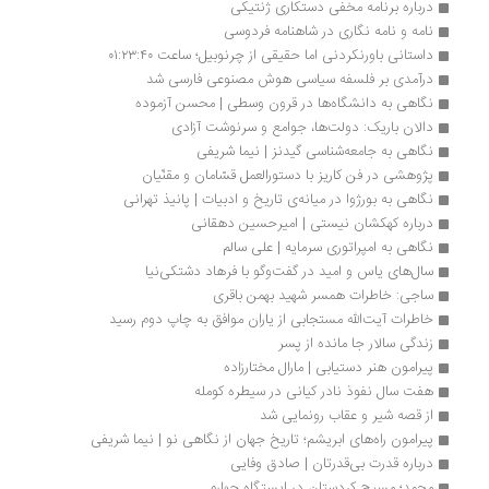
درباره برنامه مخفی دستکاری ژنتیکی
نامه و نامه نگاری در شاهنامه فردوسی
داستانی باورنکردنی اما حقیقی از چرنوبیل؛ ساعت ۰۱:۲۳:۴۰
درآمدی بر فلسفه سیاسی هوش مصنوعی فارسی شد
نگاهی به دانشگاه‌ها در قرون وسطی | محسن آزموده
دالان باریک: دولت‌ها، جوامع و سرنوشت آزادی
نگاهی به جامعه‌شناسی گیدنز | نیما شریفی
پژوهشی در فن کاریز با دستورالعمل قسّامان و مقنّیان
نگاهی به بورژوا در میانه‌ی تاریخ و ادبیات | پانیذ تهرانی
درباره کهکشان نیستی | امیرحسین دهقانی
نگاهی به امپراتوری سرمایه | علی سالم
سال‌های یاس و امید در گفت‌وگو با فرهاد دشتکی‌نیا 
ساجی: خاطرات همسر شهید بهمن باقری
خاطرات آیت‌الله مستجابی از یاران موافق به چاپ دوم رسید
زندگی سالار جا مانده از پسر
پیرامون هنر دستیابی | مارال مختارزاده
هفت سال نفوذ نادر کیانی در سیطره کومله
از قصه شیر و عقاب رونمایی شد
پیرامون راه‌های ابریشم؛ تاریخ جهان از نگاهی نو | نیما شریفی
درباره قدرت بی‌قدرتان | صادق وفایی
محمد؛ مسیح کردستان در ایستگاه چهارم