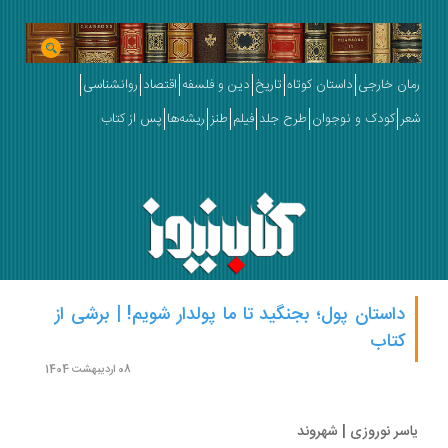
ان خارجی
داستان کوتاه
تاریخ
دین و فلسفه
اقتصاد
روانشناسی
ر
کودک و نوجوان
طرح جلد
فیلم
طنز
ریشه‌ها
پس از کتاب
داستان پول؛ بجنگید تا ما پولدار شویم! | برشی از
کتاب
08 اردیبهشت 1404
سر نوروزی | شهروند