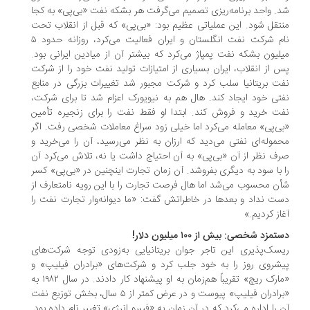
. واحد برنامه‌ریزی تصمیم می‌گرفت هر بشکه نفت «بی‌پی» به کجا
تقل شود. این عملیاتی عظیم بود: «بی‌پی» که قبل از انقلاب تحت
نام شرکت نفت انگلستان و ایران فعالیت می‌کرد، روزانه حدود ٥
لیون بشکه نفت پمپاژ می‌کرد که بیشتر آن از میادین ایرانی بود.
 از انقلاب، ایران بسیاری از امتیازات تولید نفت خود را از شرکت
ت بریتانیا سلب کرد و شرکت مجبور شد تغییرات بزرگی در منابع
تی خود ایجاد کند. هال هم به نیویورک اعزام شد تا برای شرکت،
ت خرید و فروش کند. ابتدا او فقط نفت را برای زنجیره تأمین
ی‌پی» معامله می‌کرد اما خیلی زود سراغ معاملات شخصی رفت. اگر
موله‌ای نفتی می‌دید که ارزان به نظر می‌رسید، آن را می‌خرید و
ف نظر از آن «بی‌پی» به آن احتیاج داشت یا نه، تلاش می‌کرد آن
 با سود به دیگری بفروشد. آن زمان تجارت اینچنین در «بی‌پی» کسر
ن محسوب می‌شد اما هال فرصت تجارت را با این رویه نامتعارف از
ت نداد و بعدها در خاطراتش گفت: «ما دیوانه‌وار تجارت نفت را
از کردیم.»
مزد شخصی‌: بیش از ١٠٠ میلیون دلار!
سک‌پذیری این تاجر جوان بریتانیایی به‌زودی توجه شرکت‌های
شروی روز را به خود جلب کرد و شرکت‌های «برادران فیلیپ» و
«مارک ریچ» تقریباً هم‌زمان به او پیشنهاد کار دادند. در سال ١٩٨٢ به
«برادران فیلیپ» پیوست و در عرض کمتر از ٥ سال، بخش توزیع نفت
 را اداره می‌کرد که در آن زمان به «فیبرو انرژی» تغییر نام داده بود.