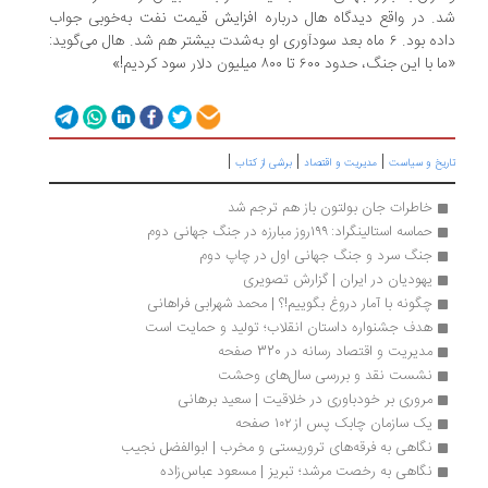
. در واقع دیدگاه هال درباره افزایش قیمت نفت به‌خوبی جواب
داده بود. ٦ ماه بعد سودآوری او به‌شدت بیشتر هم شد. هال می‌گوید:
با این جنگ، حدود ٦٠٠ تا ٨٠٠ میلیون دلار سود کردیم!»
|
|
|
ریخ و سیاست
مدیریت و اقتصاد
برشی از کتاب
خاطرات جان بولتون باز هم ترجم شد
حماسه استالینگراد: ۱۹۹روز مبارزه در جنگ جهانی دوم
جنگ سرد و جنگ جهانی اول در چاپ دوم
یهودیان در ایران | گزارش تصویری
چگونه با آمار دروغ بگوییم!؟ | محمد شهرابی فراهانی
هدف جشنواره داستان انقلاب؛ تولید و حمایت است 
مدیریت و اقتصاد رسانه در 320 صفحه
نشست نقد و بررسی سال‌های وحشت
مروری بر خودباوری در خلاقیت | سعید برهانی	
یک سازمان چابک پس از ۱۰۲ صفحه
نگاهی به فرقه‌های تروریستی و مخرب | ابوالفضل نجیب
نگاهی به رخصت مرشد؛ تبریز | مسعود عباس‌زاده