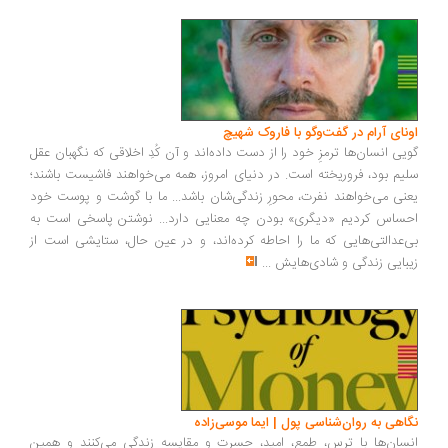
ونای آرام در گفت‌وگو با فاروک شهیچ
یی انسان‌ها ترمزِ خود را از دست داده‌اند و آن کُدِ اخلاقی که نگهبان عقل
یم بود، فروریخته است. در دنیای امروز، همه می‌خواهند فاشیست باشند؛
نی می‌خواهند نفرت، محورِ زندگی‌شان باشد... ما با گوشت و پوست خود
ساس کردیم «دیگری» بودن چه معنایی دارد... نوشتن پاسخی است به
‌عدالتی‌هایی که ما را احاطه کرده‌اند، و در عین حال، ستایشی است از
بایی زندگی و شادی‌هایش
...
اهی به روان‌شناسی پول | ایما موسی‌زاده
سان‌ها با ترس، طمع، امید، حسرت و مقایسه زندگی می‌کنند و همین