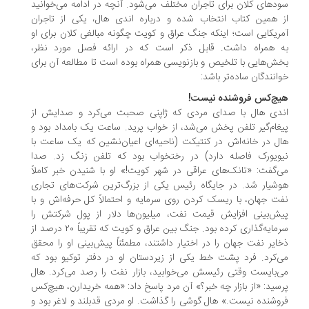
دهای کلان برای تاجران مختلف می‌شود. آنچه در ادامه می‌خوانید
 همین کتاب انتخاب شده و درباره اندی هال، یکی از تاجران
ریکایی است؛ اینکه جنگ عراق و کویت چگونه مبالغی کلان برای او
 همراه داشت. قابل ذکر است که در ارائه فصل مورد نظر،
ش‌هایی با تلخیص و بازنویسی همراه بوده است تا مطالعه آن برای
انندگان ساده‌تر باشد:
چ‌کس فروشنده نیست!
دی هال با صدای مردی که ژاپنی صحبت می‌کرد و صدایش از
غام‌گیر تلفن پخش می‌شد، از خواب پرید. ساعت یک بامداد بود و
ل در خانه‌اش در کنتیکت (ناحیه‌ای اعیان‌نشین که یک ساعت با
ویورک فاصله دارد) در رختخواب بود که تلفن زنگ زد. صدا
‌گفت: «تانک‌های عراقی در شهر کویت!» او با شنیدن خبر کاملاً
شیار شد. در جایگاه رئیس یکی از بزرگ‌ترین شرکت‌های تجاری
ت جهان، با ریسک کردن روی سرمایه و احتمالاً کل حرفه‌اش و با
ش‌بینی افزایش قیمت نفت، میلیون‌ها دلار از پول شرکتش را
سرمایه‌گذاری کرده بود. جنگ بین عراق و کویت که تقریباً ٢٠ درصد از
ایر نفت جهان را در اختیار داشتند، مطمئناً پیش‌بینی او را محقق
‌‌کرد. فرد پشت خط یکی از زیردستان او در دفتر توکیو بود که
‌بایست وقتی رئیسش می‌خوابید، بازار نفت را رصد می‌کرد. هال
سید: «از بازار چه خبر؟» آن مرد پاسخ داد: «همه خریدارن، هیچ‌کس
وشنده نیست.» هال گوشی را گذاشت. او مردی قدبلند و لاغر بود و