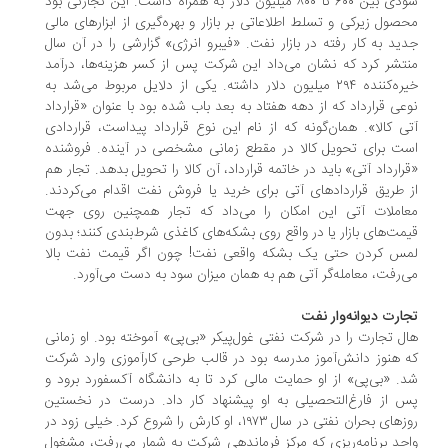
سودی بین ٦٠٠ تا ٨٠٠ میلیون دلار به همراه داشت. این تجارتی بود
صول زیرکی و تسلط اطلاعاتی بر بازار و بهره‌گیری از ابزارهای مالی
ید به کار رفته در بازار نفت. «فیبرو انرژی» گزارشی را در آن سال
تشر کرد که نشان می‌داد این شرکت پس از کسر هزینه‌ها، درآمد
خیره‌کننده ٢٩٤ میلیون دلار داشته. یکی از دلایل مربوط می‌شد به
عی قرارداد که از دهه هفتاد به بعد باب شده بود با عنوان «قرارداد
ی کالا». همان‌گونه که از نام این نوع قرارداد پیداست، قراردادی
ت برای تحویل کالا در مقطع زمانی مشخصی در آینده. فروشنده
رارداد آتی» باید در خاتمه قرارداد، آن کالا را تحویل بدهد. تجار هم
 طریق قراردادهای آتی برای خرید یا فروش نفت اقدام می‌کردند.
املات آتی این امکان را می‌داد که تجار همچنین روی جهت
مت‌های بازار یا در واقع روی بشکه‌های کاغذی شرط‌بندی کنند؛ بدون
س کردن حتی یک بشکه واقعی نفت! چون اگر قیمت نفت بالا
‌رفت، معامله‌گر آتی هم به همان میزان سود به دست می‌آورد.
ارت دیوانه‌وار نفت
ل تجارت را در شرکت نفتی غول‌پیکر «بی‌پی» آموخته بود. او زمانی
 هنوز دانش‌آموز مدرسه بود در قالب طرحی کارآموزی وارد شرکت
. «بی‌پی» از او حمایت مالی کرد تا به دانشگاه آکسفورد برود و
 از فارغ‌التحصیلی به او پیشنهاد کار داد. درست در نخستین
روزهای بحران نفتی در سال ١٩٧٣، او کارش را شروع کرد. خیلی زود در
حد برنامه‌ریزی که مرکز فرماندهی شرکت به شمار می‌رفت، مشغول