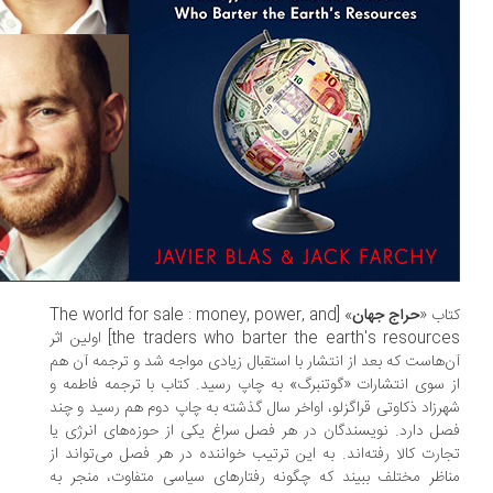
اب «
حراج جهان
» [The world for sale : money, power, and
the traders who barter the earth's resources] اولین اثر
‌هاست که بعد از انتشار با استقبال زیادی مواجه شد و ترجمه آن هم
 سوی انتشارات «گوتنبرگ» به چاپ رسید. کتاب با ترجمه فاطمه و
رزاد ذکاوتی قراگزلو، اواخر سال گذشته به چاپ دوم هم رسید و چند
ل دارد. نویسندگان در هر فصل سراغ یکی از حوزه‌های انرژی یا
ارت کالا رفته‌اند. به این ترتیب خواننده در هر فصل می‌تواند از
اظر مختلف ببیند که چگونه رفتارهای سیاسی متفاوت، منجر به