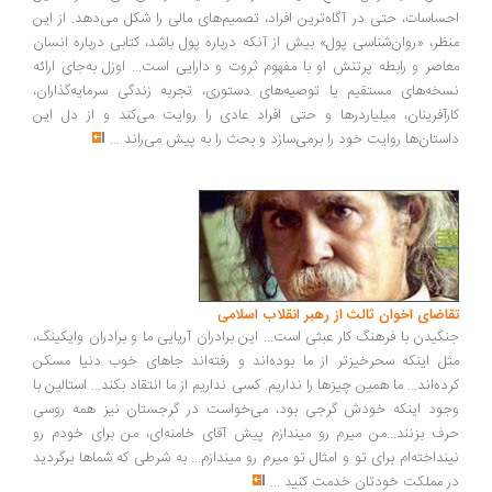
ساسات، حتی در آگاه‌ترین افراد، تصمیم‌های مالی را شکل می‌دهد. از این
ظر، «روان‌شناسی پول» بیش از آنکه درباره پول باشد، کتابی درباره انسان
اصر و رابطه پرتنش او با مفهوم ثروت و دارایی است... اوزل به‌جای ارائه
خه‌های مستقیم یا توصیه‌های دستوری، تجربه زندگی سرمایه‌گذاران،
رآفرینان، میلیاردرها و حتی افراد عادی را روایت می‌کند و از دل این
ستان‌ها روایت خود را برمی‌سازد و بحث را به پیش می‌راند
...
اضای اخوان ثالث از رهبر انقلاب اسلامی
گیدن با فرهنگ کار عبثی است... این برادران آریایی ما و برادران وایکینگ،
ل اینکه سحرخیزتر از ما بوده‌اند و رفته‌اند جاهای خوب دنیا مسکن
ده‌اند... ما همین چیزها را نداریم. کسی نداریم از ما انتقاد بکند... استالین با
ود اینکه خودش گرجی بود، می‌خواست در گرجستان نیز همه روسی
ف بزنند...من میرم رو میندازم پیش آقای خامنه‌ای، من برای خودم رو
نداخته‌ام برای تو و امثال تو میرم رو میندازم... به شرطی که شماها برگردید
 مملکت خودتان خدمت کنید
...