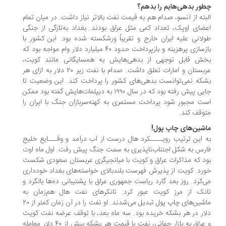
ور بدهی‌هایم را بدهم؟
بته از آنسو، صدام هم به قیمت نفت بالاتر نیاز داشت. در میان تمام
ضای اوپک، تعداد کمی مثل عراق بودند. بغداد به‌تازگی از جنگی
لانی علیه ایران خارج و تقریباً ورشکسته شده بود. این کشور با
بازسازی پرهزینه و بازپرداخت حدود ٤٠ میلیارد دلار وام مواجه بود که
ش قابل توجهی از بدهی‌هایش به همسایگانی مانند کویت،
عربستان و امارات تعلق داشت. صدام با نفت زیر ٢٠ دلار به ازای هر
که نمی‌توانست بدهی‌های کشور را پرداخت کند. این وضعیت تا
جایی پیش رفته بود که در سال ١٩٩٠ به دیپلمات‌هایش گفته بود ممکن
ت مجبور شود پرداخت مستمری به کهنه‌سربازان جنگ با ایران را
وقف کند.
شین‌های چاپ پول!
 این ترتیب رویــــکرد هال درست از آب درآمد و وقـــایع خلیج
رس به‌ شکل اجتناب‌ناپذیری به سمت جنگ پیش رفت. اول ماه اوت
د که مذاکرات عراق و کویت با میانجیگری عربستان سعودی شکست
رد. کویت از پذیرش فهرست بلندبالای خواسته‌های بغداد خودداری
‌کرد. روز بعد گارد ریاست جمهوری عراق با پشتیبانی ده‌ها بالگرد و
نک از مرز کویت عبور کرد. تانکرهای نفت هال هم‌زمان به
ماشین‌های چاپ پول تبدیل می‌شدند. او نفت را در آن زمان کمتر از ٢٠
ار در هر بشکه خریده بود. سه ماه بعد، با توقف عرضه نفت کویت
و عراق به بازار جهانی، نفت با قیمت هر بشکه بیش از ٤٠ دلار معامله