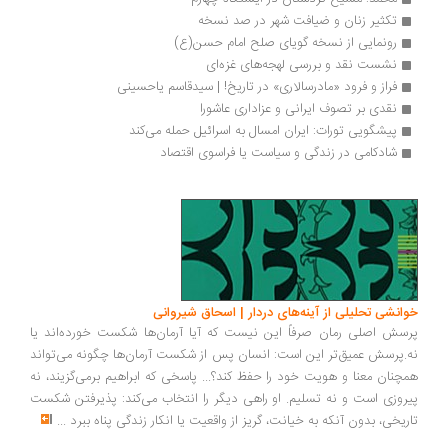
تکثیر زنان و ضیافت شهر در صد نسخه
رونمایی از نسخه گویای صلح امام حسن(ع)
نشست نقد و بررسی لهجه‌های غزه‌ای
فراز و فرود «مادرسالاری» در تاریخ! | سیدقاسم یاحسینی 
نقدی بر تصوف ایرانی و عزاداری عاشورا
پیشگویی تورات: ایران امسال به اسرائیل حمله می‌کند
شادکامی در زندگی و سیاست یا فراسوی اقتصاد
انشی تحلیلی از آینه‌های دردار | اسحاق شیروانی
سش اصلی رمان صرفاً این نیست که آیا آرمان‌ها شکست خورده‌اند یا
.پرسش عمیق‌تر این است: انسان پس از شکست آرمان‌ها چگونه می‌تواند
چنان معنا و هویت خود را حفظ کند؟... پاسخی که ابراهیم برمی‌گزیند، نه
روزی است و نه تسلیم. او راهی دیگر را انتخاب می‌کند: پذیرفتن شکست
ریخی، بدون آنکه به خیانت، گریز از واقعیت یا انکار زندگی پناه ببرد
...