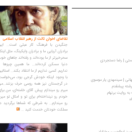
تقاضای اخوان ثالث از رهبر انقلاب اسلامی
جنگیدن با فرهنگ کار عبثی است... این
برادران آریایی ما و برادران وایکینگ، مثل اینک
سحرخیزتر از ما بوده‌اند و رفته‌اند جاهای خو
ستی | رضا دستجردی
دنیا مسکن کرده‌اند... ما همین چیزها را
نداریم. کسی نداریم از ما انتقاد بکند... استالی
با وجود اینکه خودش گرجی بود، می‌خواست
انی | سیدمهدی‌ ‏یار موسوی
در گرجستان نیز همه روسی حرف بزنند...من
فرشته پیشقدم
میرم رو میندازم پیش آقای خامنه‌ای، من برا
به روایت برنهام
خودم رو نینداخته‌ام برای تو و امثال تو میر
ه
رو میندازم... به شرطی که شماها برگردید د
مملکت خودتان خدمت کنید
...
سید ابوالحسن مختاباد