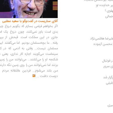
ر خدابنده لو
لوی !
جمالی
آقای سناریست در گفت‌وگو با سعید مطلبی
اگر بخواهم فیلمی بسازم که بگویم دروغ چی
بدی است باور نمی‌کنند، چون دروغ یک امر
جاری در این مملکت است. قبحش از بین
علیرضا هاشمی‌نژاد
رفته... ما بچه‌مسلمان بودیم. اما می‌گفتند ای
| محسن آزموده
مسلمان نیست... وقتی به آدمی که در کار
سینماست می‌گویند اجازه کار نداری، یعنی ب
شکنجه او را می‌کشند... می‌توانند من را زمی
 فوتبال
بزنند اما نمی‌توانند من را روی زمین نگه دارند
ی سرور
من بلند می‌شوم... فردین عاشقانه مردم را
دوست داشت
...
زار شد
لیلی
یری