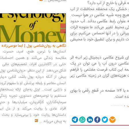
شادی‌هایش
...
فرقی با خارج از آب دارد؟
 آب و خشکی یک محفظه محافظت از آب
 هیچ وجه شبیه عکاسی در هوا نیست.
ه عنوان رابط عکاسی بداند. آب حدود
دگی محیط تغییر می‌کند ما متوجه اثرات
راتی را در آنها احساس می‌کنیم. برای
ت داریم و برای تطبیق خود با محیطی
نگاهی به روان‌شناسی پول | ایما موسی‌زاده
انسان‌ها با ترس، طمع، امید، حسرت و
ی شروع عکاسی دیجیتال زیر آب» اثر
مقایسه زندگی می‌کنند و همین احساسات،
 عکاسی درون آب را می توان در یک
حتی در آگاه‌ترین افراد، تصمیم‌های مالی ر
العه این کتاب فرصت مغتنمی را فراهم
شکل می‌دهد. از این منظر، «روان‌شناسی پول
هزینه‌های گران در زمینه عکاسی زیر
بیش از آنکه درباره پول باشد، کتابی دربار
انسان معاصر و رابطه پرتنش او با مفهوم ثرو
و دارایی است... اوزل به‌جای ارائه نسخه‌ها
کتاب «عکاسی زیر آب» نوشته قاسم رستی خواه با ۱۷۴ صفحه در قطع رقعی با بهای
مستقیم یا توصیه‌های دستوری، تجربه زندگی
.
سرمایه‌گذاران، کارآفرینان، میلیاردرها و حت
..............
ب
افراد عادی را روایت می‌کند و از دل این
داستان‌ها روایت خود را برمی‌سازد و بحث ر
به پیش می‌راند
...