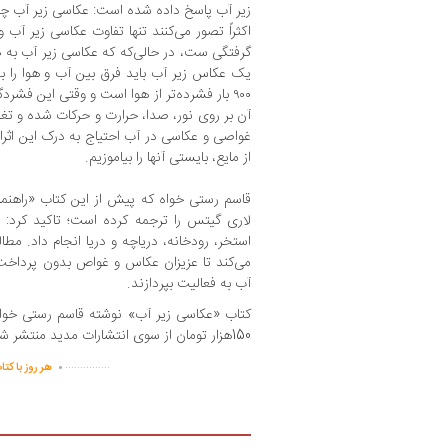
زیر آب پاسخ داده شده است: عکاسی زیر آب چه 
اکثراً تصور می‌کنند تنها تفاوت عکاسی زیر
گرفتگی ست، در حالی‌که که عکاسی زیر آب به
یک عکاس زیر آب باید فرق بین آب و هوا را ب
۹۰۰ بار فشرده‌تر از هوا است و وقتی این فشر
آن بر روی نور، صدا، حرارت و حرکات شده و تغیی
غواصی و عکاسی در آب احتیاج به درک این اثرا
از مایع، بایستی آنها را بیاموزیم.
قاسم رستی خواه که پیش از این کتاب «راهنما
لاری گیتس را ترجمه کرده است؛ تاکید کرد:
استخر، رودخانه، دریاچه و دریا انجام داد. مط
می‌کند تا عزیزان عکاس و غواص بدون پرداخت 
آب به فعالیت بپردازند.
150هزار تومان از سوی انتشارات مدید منتشر شده است.
.
...............
هر روز با کتا