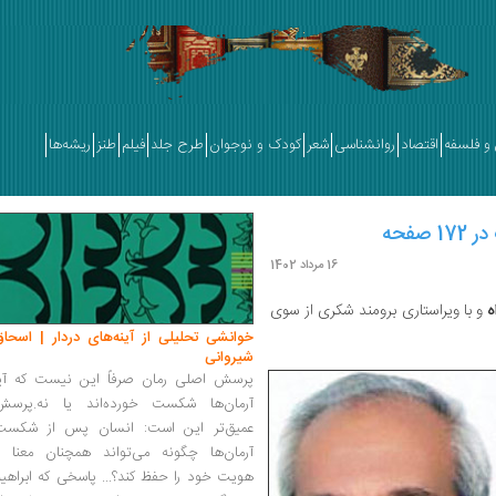
و فلسفه
اقتصاد
روانشناسی
شعر
کودک و نوجوان
طرح جلد
فیلم
طنز
ریشه‌ها
صفحه
16 مرداد 1402
ه
و با ویراستاری برومند شکری از سوی
خوانشی تحلیلی از آینه‌های دردار | اسحاق
شیروانی
پرسش اصلی رمان صرفاً این نیست که آیا
آرمان‌ها شکست خورده‌اند یا نه.پرسش
عمیق‌تر این است: انسان پس از شکست
آرمان‌ها چگونه می‌تواند همچنان معنا و
هویت خود را حفظ کند؟... پاسخی که ابراهی