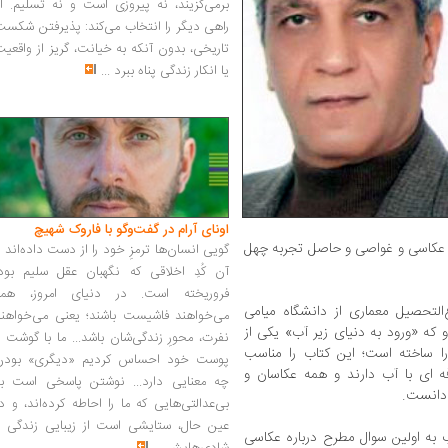
برمی‌گزیند، نه پیروزی است و نه تسلیم. ا
راهی دیگر را انتخاب می‌کند: پذیرفتن شکس
تاریخی، بدون آنکه به خیانت، گریز از واقعی
یا انکار زندگی پناه ببرد
...
اونای آرام در گفت‌وگو با فاروک شهیچ‭
 عکاسی و غواصی و حاصل تجربه چهل
گویی انسان‌ها ترمزِ خود را از دست داده‌اند 
آن کُدِ اخلاقی که نگهبان عقل سلیم بود،
فروریخته است. در دنیای امروز، همه
ن و فارغ‌التحصیل معماری از دانشگاه میامی
می‌خواهند فاشیست باشند؛ یعنی می‌خواهند
که «ورود به دنیای زیر آب» یکی از
نفرت، محورِ زندگی‌شان باشد... ما با گوشت 
ا ساخته است؛ این کتاب را مناسب
پوست خود احساس کردیم «دیگری» بودن
ه ای با آب دارند و همه عکاسان و
چه معنایی دارد... نوشتن پاسخی است به
 دانست.
بی‌عدالتی‌هایی که ما را احاطه کرده‌اند، و د
عین حال، ستایشی است از زیبایی زندگی و
ب به اولین سوال مطرح درباره عکاسی