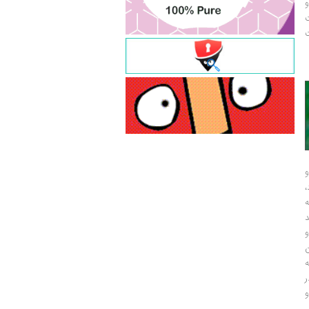
و
ت
ت
و
و
ر