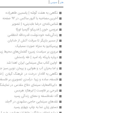
|
|
هنر
عمومی
نگاهی به هفت گوشه | یاسمین طاهرزاده
آخرین مصاحبه با آلیور ساکس در 92 صفحه
شناس‌نامه‌ی «رضا عابدینی» | تصویر
عروسی خون | فدریکو گارسیا لورکا 
زندگی‌نامه خودنوشت قدرت‌الله انتظامی
از مسیر بازیگر تا سرقت آتش از خدایان
پرسپکتیو به منزله صورت سمبلیک
مروری بر سیاست زمین؛ گفتمان‌های محیط زی
درباره باریکه راه امید | طه رادمنش
 اولین کتاب سال سینمایی ایران اهدا شد 
و اما بحران آب و هوایی و پیمان نوین سبز جه
نگاهی به آقادار: درخت در  فرهنگ گیلان  | 
فلسفه، ساده و زیبا: درآمدی تصویری بر فلسفه 
 دایرة‌المعارف سینمای دفاع مقدس در نمایشگا
شرحی بر فاوست | ابرهارْد هرمس
گاه نقدفلسفه و معنای زندگی رسید
نقدهای سینمایی حاجی مشهدی در 4جلد
دستور زبان نما به چاپ چهارم رسید
درباره غوغای ستارگان: خاطرات همایون خرم | 