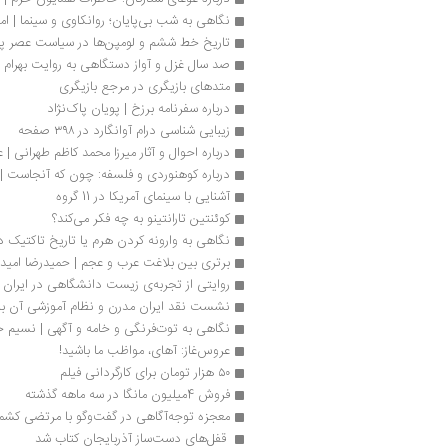
نگاهی به شب بی‌پایان؛ روانکاوی و سینما | امی
تاریخ خط ششم و لومپن‌ها در سیاست عصر په
صد سال غزل و آواز دستگاهی به روایت بهرام 
متدهای بازیگری در مرجع بازیگری 
درباره سفرنامه برزخ | پویان پاک‌نژاد
زیبایی شناسی درام آوانگارد در ۳۹۸ صفحه
درباره احوال و آثار میرزا محمد کاظم طهرانی | 
درباره کوهنوردی و فلسفه: چون که آنجاست 
آشنایی با سینمای آمریکا در 11 گروه
کوئنتین تارانتینو به چه فکر می‌کند؟
نگاهی به وارونه کردن هرم یا تاریخ تاکتیک در
برتری بین بلاغت عرب و عجم | حمیدرضا امید
روایتی از تجربه‌ی زیست دانشگاهی در ایران
نشست نقد ایران مدرن و نظام آموزشی آن برگ
نگاهی به توت‌فرنگی و خامه و آگهی | نسیم خ
عروس‌غاز: آهای، مواظب ما باشید!
۵۰ هزار تومان برای کارگردانی فیلم
فروش 4میلیون مانگا در سه ماهه گذشته
معجزه توجه‌آگاهی در گفت‌وگو با مرتضی کشم
 قفل‌های دست‌ساز آذربایجان کتاب شد