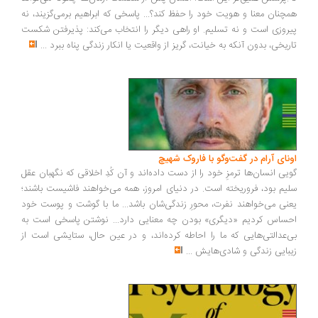
چنان معنا و هویت خود را حفظ کند؟... پاسخی که ابراهیم برمی‌گزیند، نه
روزی است و نه تسلیم. او راهی دیگر را انتخاب می‌کند: پذیرفتن شکست
ریخی، بدون آنکه به خیانت، گریز از واقعیت یا انکار زندگی پناه ببرد
...
ونای آرام در گفت‌وگو با فاروک شهیچ
یی انسان‌ها ترمزِ خود را از دست داده‌اند و آن کُدِ اخلاقی که نگهبان عقل
یم بود، فروریخته است. در دنیای امروز، همه می‌خواهند فاشیست باشند؛
نی می‌خواهند نفرت، محورِ زندگی‌شان باشد... ما با گوشت و پوست خود
ساس کردیم «دیگری» بودن چه معنایی دارد... نوشتن پاسخی است به
‌عدالتی‌هایی که ما را احاطه کرده‌اند، و در عین حال، ستایشی است از
بایی زندگی و شادی‌هایش
...