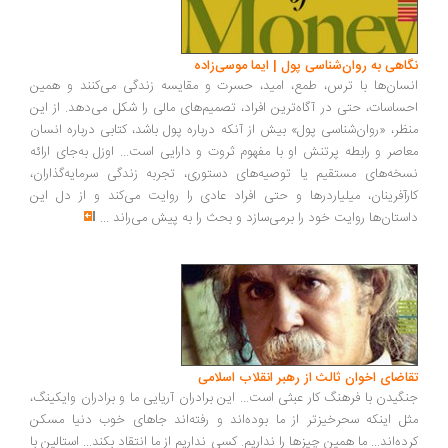
اهی به روان‌شناسی پول | ایما موسی‌زاده
سان‌ها با ترس، طمع، امید، حسرت و مقایسه زندگی می‌کنند و همین
ساسات، حتی در آگاه‌ترین افراد، تصمیم‌های مالی را شکل می‌دهد. از این
ظر، «روان‌شناسی پول» بیش از آنکه درباره پول باشد، کتابی درباره انسان
اصر و رابطه پرتنش او با مفهوم ثروت و دارایی است... اوزل به‌جای ارائه
خه‌های مستقیم یا توصیه‌های دستوری، تجربه زندگی سرمایه‌گذاران،
رآفرینان، میلیاردرها و حتی افراد عادی را روایت می‌کند و از دل این
ستان‌ها روایت خود را برمی‌سازد و بحث را به پیش می‌راند
...
اضای اخوان ثالث از رهبر انقلاب اسلامی
گیدن با فرهنگ کار عبثی است... این برادران آریایی ما و برادران وایکینگ،
ل اینکه سحرخیزتر از ما بوده‌اند و رفته‌اند جاهای خوب دنیا مسکن
ده‌اند... ما همین چیزها را نداریم. کسی نداریم از ما انتقاد بکند... استالین با