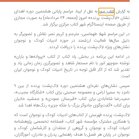
ایبنا، مراسم پایانی هشتمین دوره اهدای
 گزارش
کتاب نیوز
به نقل از
نشان «لاک‌پشت پرنده» امروز (جمعه، ٢۴ مردادماه) به صورت مجازی
 طریق صفحه اینستاگرام شهر کتاب مرکزی برگزار شد.
 این مراسم شهلا طهماسبی، مترجم و کریم نصر نقاش و تصویرگر به
یل سال‌ها فعالیت ارزشمند در حوزه ادبیات کودک و نوجوان
ان‌های ویژه لاک‌پشت پرنده را دریافت کردند.
 ادامه این برنامه در بخش یاد کتاب از کتاب «پروانه‌ها و باران»
شته منوچهر انور با نام مستعار شاهد و تصویرگری زمان زمانی یاد و
دیر شد که از آثار قابل توجه در تاریخ ادبیات کودک و نوجوان ایران
ست.
سپس نشان‌های نقره‌ای هشتمین دوره لاک‌پشت پرنده از بین ٩
مزد به سمیرا آرامی و معصومه صحبتی برای کتاب «شکارگاه عجیب»،
یدرضا شاه‌آبادی برای کتاب «قبرستان عمودی» و جمشید خانیان
ای کتاب «گفت‌وگوی جادوگر بزرگ با ملکه‌ جزیره‌ رنگ‌ها» اهدا شد.
ک‌پشت پرنده فهرستی از کتاب‌های ادبیات کودک و نوجوان است که
 همکاری مشترک مؤسسه شهر کتاب، فصلنامه تخصصی پژوهشنامه
بیات کودک و نوجوان و گروهی از منتقدان و کارشناسان کودک و
جوان در پایان هر فصل با هدف راهنمایی پدران و مادران، آموزگاران،