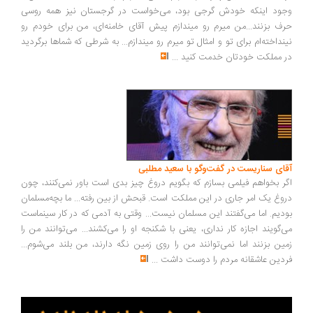
ود اینکه خودش گرجی بود، می‌خواست در گرجستان نیز همه روسی
ف بزنند...من میرم رو میندازم پیش آقای خامنه‌ای، من برای خودم رو
نداخته‌ام برای تو و امثال تو میرم رو میندازم... به شرطی که شماها برگردید
 مملکت خودتان خدمت کنید
...
ای سناریست در گفت‌وگو با سعید مطلبی
ر بخواهم فیلمی بسازم که بگویم دروغ چیز بدی است باور نمی‌کنند، چون
وغ یک امر جاری در این مملکت است. قبحش از بین رفته... ما بچه‌مسلمان
دیم. اما می‌گفتند این مسلمان نیست... وقتی به آدمی که در کار سینماست
‌گویند اجازه کار نداری، یعنی با شکنجه او را می‌کشند... می‌توانند من را
ین بزنند اما نمی‌توانند من را روی زمین نگه دارند، من بلند می‌شوم...
دین عاشقانه مردم را دوست داشت
...