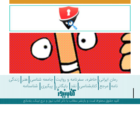
رمان ایرانی
خاطره، سفرنامه و روایت
جامعه شناسی
هنر
زندگی
نامه
مرجع
کتابشناسی
نقد
بایگانی
پیگیری
شناسنامه
کلیه حقوق محفوظ است و بازنشر مطالب با ذکر
کتاب نیوز
و درج لینک، بلامانع .