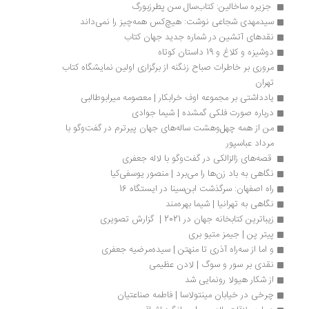
 جزیره ساخالین: کتاب‌سال سن پطرزبورگ 
سیدمهدی شجاعی نوشت: هیچ‌کس همه‌چیز را نمی‌داند
نقدهای آتشین در شماره جدید جهان کتاب
دوشیزه و کلاغ و 19 داستان کوتاه
مروری بر خاطرات صباح زنگنه از برگزاری اولین نمایشگاه کتاب 
تهران
یادداشتی بر مجموعه اوف خرابکار | معصومه میرابوطالبی
درباره صورت فلکی گمشده | شیما جوادی
من از همه‌ چهل‌وهشت ساله‌های جهان پیرترم در گفت‌وگو با 
مرداد عباسپور 
 قصه‌های زالزالکی در گفت‌وگو با لاله جعفری
نگاهی به باد زن‌ها را می‌برد | منصور یوسفی‌کیا
راه اصفهان: سرگذشت ابن‌سینا در ایستگاه 16
نگاهی به تهرانیا | شیما بهره‌مند
زیباترین کتابخانه جهان در 2021 |  گزارش تصویری
پیتر پن | جیمز متیو بری
و اما از سه‌راه آذری تا منهتن | سیده‌مرضیه جعفری
نقدی بر سور و سوگ | لادن عظیمی
از شکار هیولا رونمایی شد
چرخی در خیابان مینتولاسا | فاطمه صناعتیان