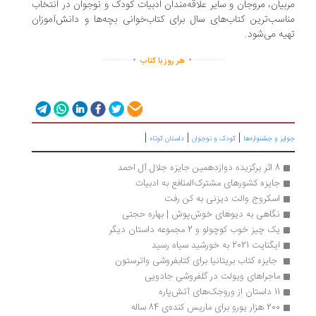
بیان، مروجان و سایر علاقه‌مندان ادبیات کودک و نوجوان در انتخاب
اسب‌ترین کتاب‌های سال برای کتاب‌خوانی بچه‌ها و دانش‌آموزان
یه می‌شود.
.
.
..............
...............
هر روز با کتاب
|
|
|
ایز و جشنواره‌ها
کودک و نوجوان
داستان کوتاه
8 اثر برگزیده دوازدهمین جایزه جلال آل احمد
جایزه کشورهای مشترک‌المنافع به ادبیات
اسکروج والت دیزنی به کن رفت 
نگاهی به دیوهای خوش‌پوش | بهاره حجتی
یک چیز خوب کوچولو و 2 مجموعه داستان دیگر
ایگنایت 2021 به خورشید سیاه رسید
 جایزه کتاب بریتانیا برای کتابفروشی واترستون 
ماجراهای ویولت در گلفروشی جادویی
11 داستان از وروجک‌های آتش‌پاره
200 هزار یورو برای ماریس کند‌ه‌ی 84 ساله