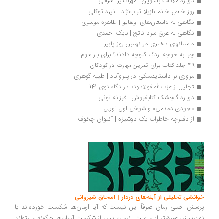
د‌‌‌رباره ملاقات بالدوین | مهرانگیز اشراقی
روز خاص خانم نازیلا تراب‌نژاد | نیره توکلی 
نگاهی به داستان‌های اوهایو | طاهره موسوی
نگاهی به عرق سرد ناتج | بابک احمدی
داستانهای دختری در نهمین روز پاییز
چرا به جوجه اردک کلوچه دادند؟ برای بار سوم
49 جلد کتاب برای تمرین مهارت در کودکان
مروری بر داستایفسکی در پتروآباد | طیبه گوهری
تجلیل از عزت‌الله فولادوند در نگاه نوی 141
درباره گنجشک کتابفروش | فرزانه تونی
«جودی دمدمی» و شوخی اول آوریل
از دفترچه‎ خاطرات یک دوشیزه | آنتوان چخوف
انشی تحلیلی از آینه‌های دردار | اسحاق شیروانی
سش اصلی رمان صرفاً این نیست که آیا آرمان‌ها شکست خورده‌اند یا
.پرسش عمیق‌تر این است: انسان پس از شکست آرمان‌ها چگونه می‌تواند