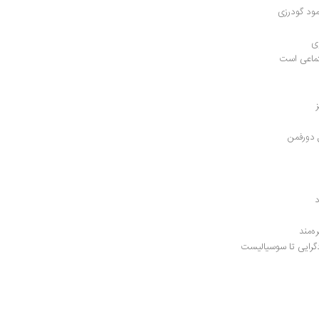
مود گودرزی
ی
جتماعی است
 دورفمن
د
‌مند
ادگرایی تا سوسیالیست