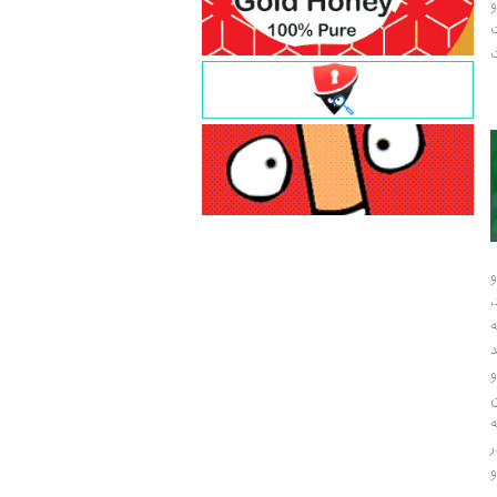
و
ت
ت
و
و
ر