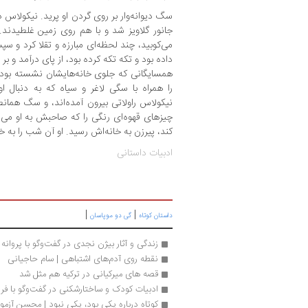
سگ دیوانه‌وار بر روی گردن او پرید. نیکولاس دس
جانور گلاویز شد و با هم روی زمین غلطیدند.
می‌کوبید، چند لحظه‌‌ای مبارزه و تقلا کرد و س
داده بود و تکه تکه کرده بود، از پای درآمد و ب
همسایگانی که جلوی خانه‌هایشان نشسته بودند،
را همراه با سگی لاغر و سیاه که به دنبال او
نیکولاس راولاتی بیرون آمده‌اند، و سگ همان
چیزهای قهوه‌ای رنگی را که صاحبش به او می‌د
کند، پیرزن به خانه‌اش رسید. او آن شب را به خ
ادبیات داستانی
|
|
داستان کوتاه
گی دو موپاسان
زندگی و آثار بیژن نجدی در گفت‌وگو با پروانه
نقطه روی آدم‌های اشتباهی | سام حاجیانی
قصه های میرکیانی در ترکیه هم مثل شد 
ادبیات کودک و ساختارشکنی در گفت‌وگو با فریب
کوتاه درباره یکی بود، یکی نبود | محسن آزمو