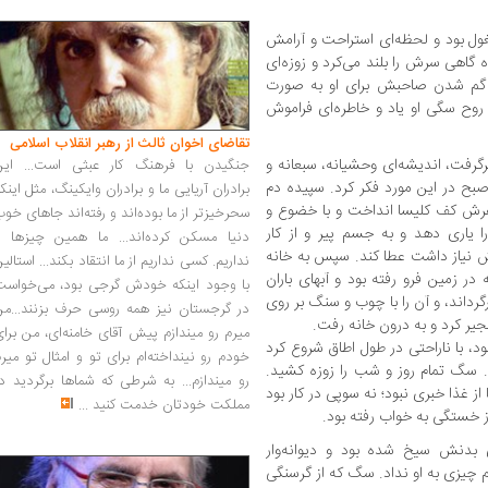
ل بود و لحظه‌ای استراحت و آرامش
‌ گاهی سرش را بلند می‌کرد و زوزه‌ای
ان گم شدن صاحبش برای او به صورت
. روح سگی او یاد و خاطره‌ای فراموش
تقاضای اخوان ثالث از رهبر انقلاب اسلامی
گرفت، اندیشه‌ای وحشیانه، سبعانه و
جنگیدن با فرهنگ کار عبثی است... این
 صبح در این مورد فکر کرد. سپیده دم
برادران آریایی ما و برادران وایکینگ، مثل اینک
فرش کف کلیسا انداخت و با خضوع و
سحرخیزتر از ما بوده‌اند و رفته‌اند جاهای خو
ا یاری دهد و به جسم پیر و از کار
دنیا مسکن کرده‌اند... ما همین چیزها را
سرش نیاز داشت عطا کند. سپس به خانه
نداریم. کسی نداریم از ما انتقاد بکند... استالی
در زمین فرو رفته بود و آبهای باران
با وجود اینکه خودش گرجی بود، می‌خواست
گرداند، و آن را با چوب و سنگ بر روی
در گرجستان نیز همه روسی حرف بزنند...من
جیر کرد و به درون خانه رفت.
میرم رو میندازم پیش آقای خامنه‌ای، من برا
د، با ناراحتی در طول اطاق شروع کرد
خودم رو نینداخته‌ام برای تو و امثال تو میر
 سگ تمام روز و شب را زوزه‌ کشید.
رو میندازم... به شرطی که شماها برگردید د
 از غذا خبری نبود؛ نه سوپی در کار بود
مملکت خودتان خدمت کنید
...
ز خستگی به خواب رفته بود.
 بدنش سیخ شده بود و دیوانه‌وار
م چیزی به او نداد. سگ که از گرسنگی