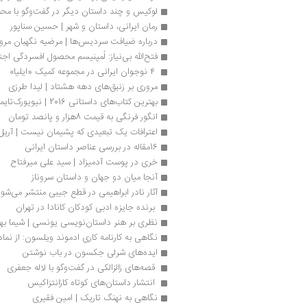
لوکیس و چند داستان دیگر در گفت‌وگو با مح
رمان ایرانی، داستان و شهر | حسین سناپور
درباره ضیافت سردیس‌ها | مرضیه نگهبان مرو
فتح‌الله بی‌نیاز: لُمپنیسم محصول افسردگی ا
 ۴ نوجوان ایرانی در مجموعه کمیک «ایلیا»
مروری بر زنبق‌های دهه هشتاد | لیدا طرزی
بهترین کتاب‌های داستانی 2016 | نیویورک‌تایمز
انگور فرنگی به قیمت 8هزار و پانصد تومان
اعترافات یک تبعیدی که پشیمان نیست | آریل
16مقاله در بررسی عناصر داستان ایرانی
خری در پوست آدمیزاد | سید علی میرفتاح
آنجا میان دو جهان و داستان سروناز
آثار نادر ابراهیمی در قطع جیبی منتشر می‌شو
 برنده جایزه ادبی کودکان کانادا در تهران
نظری بر هنر داستان‌نویسی یونسی | شیما بهره
نگاهی به کارنامه کاری ادموند ویلسون: از نم
ایده‌های شرلی جکسون در باب نوشتن
 قصه‌های زالزالکی در گفت‌وگو با لاله جعفری
 انتشار داستان‌های کوتاه کازانتزاکیس 
نگاهی به نهنگ تاریک | امین فقیری