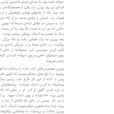
دیوانه شده بود، با صدای خرخر مانندی، پارس م
فردای آن روز پیرزن نزد یکی از همسایگانش ر
بعد چند تکه از لباسهای کهنه‌ی شوهرش را برداشت
هیئت یک انسان را نشان بدهد، و از تکه پار
کرد. و سپس در مقابل لانه‌ی سیملانته چوبی 
حالتی که سر آن به سمت بالا بود، به آن بست.
سگ با تعجب به آدمک پوشالی چشم دوخت. با آن
بعد پیرزن به یک قصابی رفت و تکه بزرگی 
برگشت، در داخل حیاط و در نزدیکی لانه‌ی سگ
کباب کردن سوسیس کرد. سمیلانته در حالی ک
روی سیخهای آهنی و بوی دیوانه کننده‌ی گوشت
پایین می‌پرید.
پیرزن سوسیس‌های کباب شده را برداشت و آنها
پیچید و با نخ چنان محکم بست، که گویی قصد 
پس از آنکه از این کار فارغ شد، زنجیر سگ
وحشیانه به گردن آدمک آویخت. پنجه‌هایش را ب
به پاره کردن گلوی او کرد. او در حالی که تکه
پایین پرید. اما دوباره بر روی آدمک جهید. بر 
را جر داد. سپس در حالی که تکه‌ای از غذا را
پرید، و با درنده‌خویی، تمام صورت آدمک را جر 
پیرزن ساکت و بی‌حرکت با چشمانی برافروخته