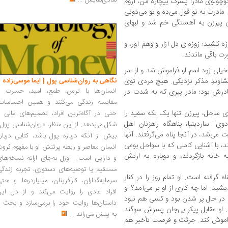
شادی‌هایش
...
کوچولوی مادر! پسرک بیچاره من، آروم
. مادرت به تو قول می‌ده و تو می‌دونی
 پیرزن به آهستگی خم شد و لبهای
‌ کشید؛ زوزه‌‌ای دل آزار و وهم آور، و
ت باقی ماندند.
خیلی زود اسم او فراموش شد و از سر
ویشاوندِ مذکر نزدیکی. هیچ مردی توی
نگاهی به روان‌شناسی پول | ایما موسی‌زاده
انسان‌ها با ترس، طمع، امید، حسرت و
 مادرش بود؛ مادر پیری که به شدت در
مقایسه زندگی می‌کنند و همین احساسات،
ی ساحل، پیرزن تنها یک لکه سفید را
حتی در آگاه‌ترین افراد، تصمیم‌های مالی ر
وی" ساردینیا، پناهگاه راهزنان اهل
شکل می‌دهد. از این منظر، «روان‌شناسی پول
ی‌شد، در آنجا پناه می‌گرفتند. آنها
بیش از آنکه درباره پول باشد، کتابی دربار
، با آشنایی کاملی که با سواحل بومی
انسان معاصر و رابطه پرتنش او با مفهوم ثرو
 خانه بازگردند، و دوباره به ارتش
و دارایی است... اوزل به‌جای ارائه نسخه‌ها
مستقیم یا توصیه‌های دستوری، تجربه زندگی
 گرفته است. او تمام روز را در کنار
سرمایه‌گذاران، کارآفرینان، میلیاردرها و حت
ید. اما چه کاری از او بر می‌آمد؟ او
افراد عادی را روایت می‌کند و از دل این
 در حال پر شدن بود و کسی هم نبود
داستان‌ها روایت خود را برمی‌سازد و بحث ر
د. او مقابل پیکر بی‌جان پسرش سوگند
به پیش می‌راند
...
راموش کند. جرئت و فرصت تأخیر هم