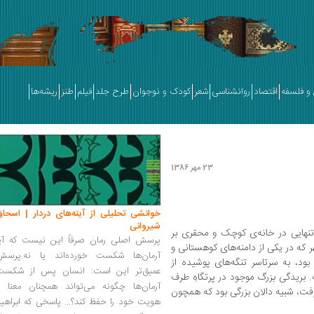
و فلسفه
اقتصاد
روانشناسی
شعر
کودک و نوجوان
طرح جلد
فیلم
طنز
ریشه‌ها
23 مهر 1386
خوانشی تحلیلی از آینه‌های دردار | اسحاق
شیروانی
 تنهایی در خانه‌ی کوچک و محقری بر
پرسش اصلی رمان صرفاً این نیست که آیا
 که در یکی از دامنه‌های کوهستانی و
آرمان‌ها شکست خورده‌اند یا نه.پرسش
بود، به سرتاسر تنگه‌های پوشیده از
عمیق‌تر این است: انسان پس از شکست
ریدگی بزرگ موجود در پرتگاهِ طرف
آرمان‌ها چگونه می‌تواند همچنان معنا و
گرفت، شبیه دالان بزرگی بود که همچون
هویت خود را حفظ کند؟... پاسخی که ابراهی