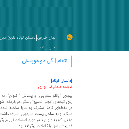
رمان خارجی
داستان کوتاه
تاریخ
دین 
پس از کتاب
انتقام | گی دو موپاسان
[داستان کوتاه]
ترجمه عبدالرضا الواری
بیوه‌ی "پائلو ساورینی" و پسرش "آنتوان"، به
روی تپه‌های "بونی فاسیو" زندگی می‌کردند. شهر
در نقطه‌ای کاملاً مشرف به دریا ساخته شده 
سنگ، و به ساحل پست ساردینی اشراف داشت. ب
مقابل، که به عنوان بندر مورد استفاده قرار می‌
کمربندی شهر را کاملاً در برگرفته بود.