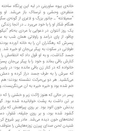
خانه‌ی بیوه ساورینی در لبه این پرتگاه ساخته
منظره‌ی وحشی و ترسناک باز می‌شد. او و
"سمیلانته" ـ جانور بزرگ و لاغری از گونه‌ی سگه
هنگام شکار او را با خود می‌برد ـ در آنجا زندگی 
یک روز آنتوان در دعوایی با مردی به‌نام "نیکو
چاقو، از پای درآمد و راولاتی همان شب به س
پسرش که رهگذران آن را به خانه آورده بودن
طولانی در سکوت به پیکر بی‌جان او خیره شد. 
جسد گذاشت، و به او قول داد که انتقامش را بگ
کنارش باقی بماند و خود را با پیکر بی‌جان پ
خانواده که در کنار زن باقی مانده بود؛ در پای
که سرش را به طرف جسد دراز کرده و دمش را
می‌کشید. هر دو بی‌حرکت نشسته بودند؛ هم 
خم شده بود و خیره خیره به آن می‌نگریست،
پسر در حالی که هنوز ژاکت زبر و خشنی را که 
بر تن داشت به پشت خوابانیده شده بود. گو
بدنش خون آلود بود. بر روی پیراهنش که برای
گشود شده بود، و بر روی جلیقه، شلوار، د
لخته‌های خون دیده می‌شد. مادر پیر شروع ک
شنیدن لحن صدای پیرزن زوزه‌هایش را متوقف 