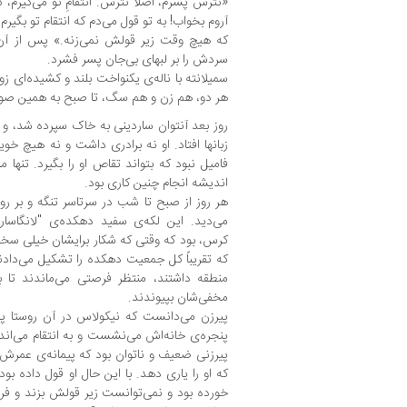
«نترس پسرم، اصلاً نترس. انتقامِ تو می‌گیرم، 
آروم بخواب! به تو قول می‌دم که انتقام تو بگیرم
که هیچ وقت زیر قولش نمی‌زنه.» پس از آن
سردش را بر لبهای بی‌جان پسر فشرد.
سمیلانته با ناله‌ی یکنواخت بلند و کشیده‌ای زوزه
هر دو، هم زن و هم سگ، تا صبح به همین صور
روز بعد آنتوان ساردینی به خاک سپرده شد، و 
زبانها افتاد. او نه برادری داشت و نه هیچ خ
فامیل نبود که بتواند تقاص او را بگیرد. تنها
اندیشه انجام چنین کاری بود.
هر روز از صبح تا شب در سرتاسر تنگه و بر رو
می‌دید. این لکه‌ی سفید دهکده‌ی "لانگاسارد
کرس، بود که وقتی که شکار برایشان خیلی سخت م
که تقریباً کل جمعیت دهکده را تشکیل می‌دادند
منطقه داشتند، منتظر فرصتی می‌ماندند تا به
مخفی‌شان بپیوندند.
پیرزن می‌دانست که نیکولاس در آن روستا پناه
پنجره‌ی خانه‌اش می‌نشست و به انتقام می‌اندیش
پیرزنی ضعیف و ناتوان بود که پیمانه‌ی عمرش
که او را یاری دهد. با این حال او قول داده بو
خورده بود و نمی‌توانست زیر قولش بزند و ف