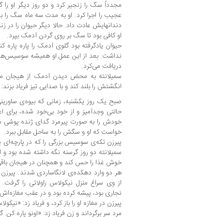
مجدداً سگ را زنجیر کرد و دو روز دیگر او را
عجیب را اجرا کرد. او به مدت سه ماه سگ را به 
دندانهایش عادت داد. حالا دیگر حیوان را در ز
او کافی بود تا سگ بر روی گردن آدمک بپرد.
حیوان یادگرفته بود گلوی آدمک را پاره پاره 
نداشت. بعد از این عمل او همیشه سوسیس‌هایی
دریافت می‌کرد.
سمیلانته به محض دیدن آدمک از هیجان می‌ل
انگشتش را بلند کند و با صدایی تیز فریاد بزند: 
صبح یک روز یکشنبه، زمانی که بیوه‌ی ساورینی
حالتی وجد‌آمیز و از خود بی‌خود شده، برای 
خودش را به صورت پیرمرد گدای ژنده پوشی درآو
خواست که او و سگش را به ساحل مقابل ببرد.
پیرزن تکه‌ی سوسیس بزرگی را که در پارچه‌ای 
سمیلانته دو روز گرسنه نگه داشته شده بود و 
خوش غذا را حس کند و همچنان در هیجان باقی 
هر دو وارد دهکده‌ی لانگاساردی شدند. پیرزن 
از وی سراغ منزل نیکولاس راولاتی را گرفت. 
نجاری بود، پیشه کرده بود و در عقب مغازه‌اش به
پیرزن در مغازه او را باز کرد، و فریاد زد: «نیکو
مرد سر برگرداند و زن فریاد زد: «اونو پاره کن. 