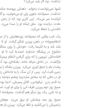
نداشت. چه کار باید می‌کرد؟
شبها نمی‌توانست بخوابد. ذهنش پیوسته مشغو
نداشت. سمیلانته جلوی پای او می‌خوابید، و گاه
کرکننده سر می‌داد. این کاری بود که از زم
عادت درآمده بود. مثل اینکه او را صدا می‌زد
ناشدنی را حفظ می‌کرد.
یک شب وقتی که سمیلانته زوزه‌هایش را از سر
انتقام‌جویانه در ذهن پیرزن شکل گرفت. او تا
بلند شد و به کلیسا رفت. خودش را روی سنگ
خشوع در پیشگاه خداوند استدعا کرد تا او ر
افتاده‌اش نیرویی را که برای گرفتن انتقام پ
بازگشت. در داخل حیاط خانه، بشکه‌ای بود که 
پشت بام را جمع آوری می‌کرد. پیرزن بشکه را بر
زمین ثابت کرد. پس از آن سگ را به لانه‌اش زن
او در حالی که به ساحل ساردینیا چشم دوخته بو
به قدم زدن. نیکولاس، قاتل پسرش، آنجا بود.
صبح روز دوم پیرزن ظرف آبی را برای او آورد، اما
و نه نانی. یک روز دیگر هم گذشت. سمیلانته ا
صبح روز بعد چشمان او برق می‌زد. موهای
زنجیرش را می‌کشید و تقلا می‌کرد. پیرزن باز ه