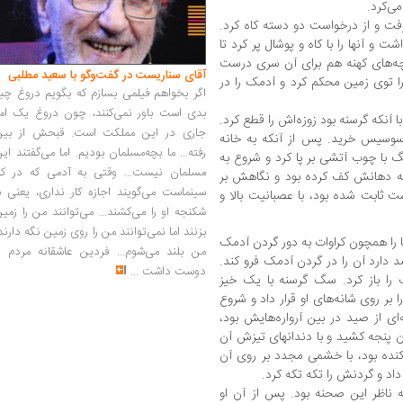
ی‌کرد.
فت و از درخواست دو دسته کاه کرد.
 و آنها را با کاه و پوشال پر کرد تا
چه‌های کهنه هم برای آن سری درست
آقای سناریست در گفت‌وگو با سعید مطلبی
را توی زمین محکم کرد و آدمک را در
اگر بخواهم فیلمی بسازم که بگویم دروغ چی
بدی است باور نمی‌کنند، چون دروغ یک امر
که گرسنه بود زوزه‌اش را قطع کرد.
جاری در این مملکت است. قبحش از بین
سوسیس خرید. پس از آنکه به خانه
رفته... ما بچه‌مسلمان بودیم. اما می‌گفتند ای
 با چوب آتشی بر پا کرد و شروع به
مسلمان نیست... وقتی به آدمی که در کار
ه دهانش کف کرده بود و نگاهش بر
سینماست می‌گویند اجازه کار نداری، یعنی ب
 ثابت شده بود، با عصبانیت بالا و
شکنجه او را می‌کشند... می‌توانند من را زمی
بزنند اما نمی‌توانند من را روی زمین نگه دارند
 را همچون کراوات به دور گردن آدمک
من بلند می‌شوم... فردین عاشقانه مردم را
دارد آن را در گردن آدمک فرو کند.
دوست داشت
...
 را باز کرد. سگ گرسنه با یک خیز
ر روی شانه‌های او قرار داد و شروع
‌ای از صید در بین آرواره‌هایش بود،
آن پنجه کشید و با دندانهای تیزش آن
 کنده بود، با خشمی مجدد بر روی آن
داد و گردنش را تکه تکه کرد.
 ناظر این صحنه بود. پس از آن او