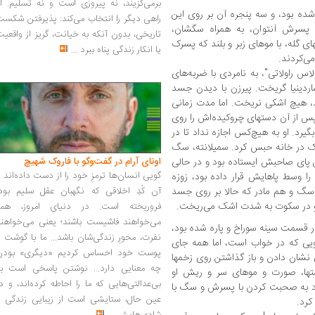
برمی‌گزیند، نه پیروزی است و نه تسلیم. ا
 شده بود، و سه پنجره آن بر روی این
راهی دیگر را انتخاب می‌کند: پذیرفتن شکس
 پسرش آنتوان، به همراه سگشان،
تاریخی، بدون آنکه به خیانت، گریز از واقعی
ای گله، با موهای زبر و بلند که پسرک
یا انکار زندگی پناه ببرد
...
می‌کردند.
لاس راولاتی"، به نامردی با ضربه‌های
اردینیا گریخت. پیرزن با دیدن جسد
د، هیچ اشکی نریخت. اما مدت زمانی
پس از آن دستهای چروکیده‌اش را روی
یرد. او به هیچ‌کس اجازه نداد تا در
سرک در خانه حبس کرد. سمیلانته، سگ
ین پای صاحبش ایستاده بود و در حالی
اونای آرام در گفت‌وگو با فاروک شهیچ‭
گویی انسان‌ها ترمزِ خود را از دست داده‌اند 
 وسط پاهایش قرار داده بود، زوزه
سگ و هم مادر که حالا بر روی جسد
آن کُدِ اخلاقی که نگهبان عقل سلیم بود،
 و در سکوت به شدت اشک می‌ریخت.
فروریخته است. در دنیای امروز، همه
می‌خواهند فاشیست باشند؛ یعنی می‌خواهند
در قسمت سینه سوراخ و پاره شده بود،
نفرت، محورِ زندگی‌شان باشد... ما با گوشت 
یی که در خواب است، اما همه جای
پوست خود احساس کردیم «دیگری» بودن
 نشان دادن و باز گذاشتن روی زخمها
چه معنایی دارد... نوشتن پاسخی است به
ستها، صورت و موهای سر و ریش او
بی‌عدالتی‌هایی که ما را احاطه کرده‌اند، و د
رد به صحبت کردن با پسرش و سگ با
عین حال، ستایشی است از زیبایی زندگی و
کرد.