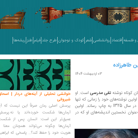
و فلسفه
اقتصاد
روانشناسی
شعر
کودک و نوجوان
طرح جلد
فیلم
طنز
ریشه‌ها
ن طاهرزاده
03 اردیبهشت 1404
 کوتاه نوشته‌
تقی مدرسی
است. او
خوانشی تحلیلی از آینه‌های دردار | اسحاق
ولین نوشته‌های خود را زمانی که تنها
شیروانی
» در سال 1325 به چاپ رساند. اولین
پرسش اصلی رمان صرفاً این نیست که آیا
‌عنوان نخستین اندیشه‌های او که در
آرمان‌ها شکست خورده‌اند یا نه.پرسش
عمیق‌تر این است: انسان پس از شکست
آرمان‌ها چگونه می‌تواند همچنان معنا و
هویت خود را حفظ کند؟... پاسخی که ابراهی