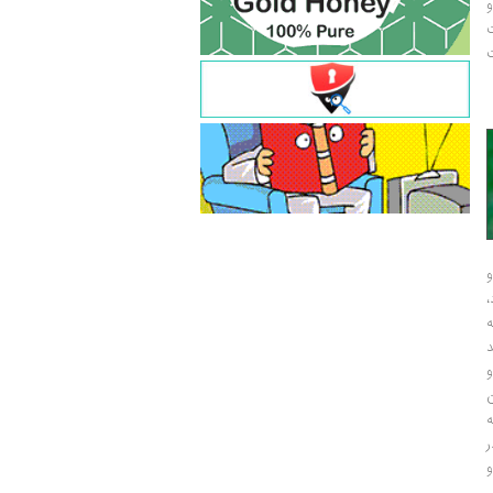
و
ت
ت
و
و
ر