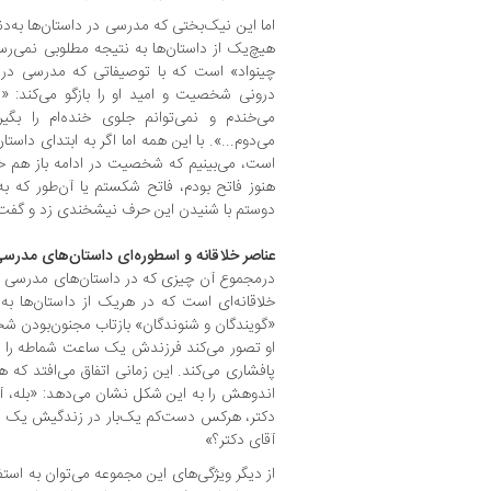
اما این نیک‌بختی که مدرسی در داستان‌ها به‌دن
هیچ‌یک از داستان‌ها به نتیجه‌ مطلوبی نمی‌ر
چینواد» است که با توصیفاتی که مدرسی در پ
درونی شخصیت و امید او را بازگو می‌کند: «.
می‌خندم و نمی‌توانم جلوی خنده‌ام را بگیرم
می‌دوم...». با این همه اما اگر به ابتدای داست
است، می‌بینیم که شخصیت در ادامه باز هم خو
هنوز فاتح بودم، فاتح شکستم یا آن‌طور که 
دوستم با شنیدن این حرف نیشخندی زد و گفت:
عناصر خلاقانه و اسطوره‌ای داستان‌های مدرس
درمجموع آن چیزی که در داستان‌های مدرسی توج
خلاقانه‌ای است که در هریک از داستان‌ها به
«گویندگان و شنوندگان» بازتاب مجنون‌بودن ش
او تصور می‌کند فرزندش یک ساعت شماطه را د
پافشاری می‌کند. این زمانی اتفاق می‌افتد ک
اندوهش را به این شکل نشان می‌دهد: «بله، آ
دکتر، هرکس دست‌کم یک‌بار در زندگیش یک بم
آقای دکتر؟»
از دیگر ویژگی‌های این مجموعه می‌توان به استفا