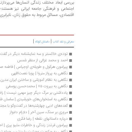
بررسی ابعاد مختلف زندگی انسان‌ها می‌پردازند 
اجتماعی و فرهنگی جامعه ایرانی نیز هستند؛ 
اقتصادی، مسائل مربوط به حقوق زنان، نابرابری‌
|
|
معرفی و نقد کتاب
داستان کوتاه
توده‌‌ی خاکستر و سه نمایشنامه‌ دیگر در گفت‌
احمد و محمد غزالی‌ از منظر شمس
پیرامون هرکول و طویله‌ی اوجیاس | فاطمه صن
نگاهی به پرواز منروا | پویا نعمت‌‌اللهی
نگاهی به نظام آموزشی و ساختن ایران مدرن |
نگاهی به بیروت ۷۵ | محمدحسن یوسفی
یادداشتی بر مرگ دیگر چیز مهمی نیست | را
نگاهی به استخوان‌های خورشیدی | ساسان فق
گعده‌های ادبی چهارشنبه‌ها در گفت‌وگو با مج
مروری بر سنگ، سین آخر | دلارام دلنواز
درباره داستانهای نقطه | رضا فکری
پیرامون فرندز: زندگی و خاطرات متیو پری | ا
نگاهی به حکومت وحشت یا بدترین حمله تروری