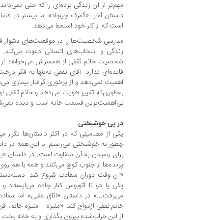
مهم‌تر از آن زندگی برده‌ای را که حتی نمی‌دا
داستان آخر، «گمرک چینواد» اما بیشتر در فضای
است که از کار خود استعفا می‌دهد.
مدرسی شخصیت‌ها را در موقعیت‌های دشوار قرار م
زندگی و انتخاب‌های انسانی دعوت می‌کند. ب
شخصیت خانم ثقفی از همسرش می‌خواهد از ن
فایده‌ای ندارد. آقای ثقفی نه‌تنها به فکر د
اهمیت نمی‌دهد و از پرخوری گرفتار بیماری می‌شو
به‌طوری‌که تغییر هویت می‌دهد و خانم ثقفی او ر
بی‌اهمیت‌ترین قسمت خانه است و دیده نمی‌ش
در پی خوشبختی
یکی از مضامینی که در اکثر داستان‌ها تکرار
چطور به خوشبختی می‌رسیم. با این ‌همه در داست
برای رسیدن به آن متفاوت است. در داستان «با
پرنده‌ها از جنوب کوچ می‌کنند و همه با هم روی
«آن وقت دوران سعادت شروع شد. دسته‌دسته 
یکی یا دو تا اتوبوس کنار جاده می‌ایستاد 
می‌رفت...» در داستان «اتاق عقبی» اما سعادت
خانم ثقفی ازدواج کند: «منیژه... منیژه خانم، 
از این خراب‌شده بیرون بگذاری و به خانه‌ بخت