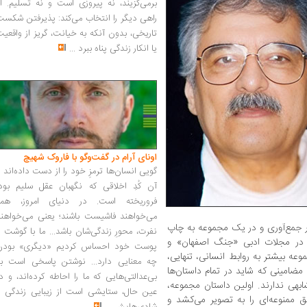
برمی‌گزیند، نه پیروزی است و نه تسلیم. ا
راهی دیگر را انتخاب می‌کند: پذیرفتن شکس
تاریخی، بدون آنکه به خیانت، گریز از واقعی
یا انکار زندگی پناه ببرد
...
اونای آرام در گفت‌وگو با فاروک شهیچ‭
گویی انسان‌ها ترمزِ خود را از دست داده‌اند 
آن کُدِ اخلاقی که نگهبان عقل سلیم بود،
فروریخته است. در دنیای امروز، همه
می‌خواهند فاشیست باشند؛ یعنی می‌خواهند
بار جمع‌آوری و در یک مجموعه به چاپ
نفرت، محورِ زندگی‌شان باشد... ما با گوشت 
ر در مجلات ادبی «جنگ اصفهان» و
پوست خود احساس کردیم «دیگری» بودن
ه بیشتر به روابط انسانی، تنهایی،
چه معنایی دارد... نوشتن پاسخی است به
مضامینی که شاید در تمام داستان‌ها
بی‌عدالتی‌هایی که ما را احاطه کرده‌اند، و د
ابهی ندارند. اولین داستان مجموعه،
عین حال، ستایشی است از زیبایی زندگی و
ممنوعه‌ای را به تصویر می‌کشد و