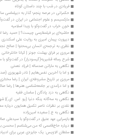
فریادی در شب با چند داستان کوتاه
حکمرانی در عرصه پنجم؛ گذار به دیپلماسی سای
مارکسیسم و علوم اجتماعی در ایران در گفت‌وگو
خون خراب در گفت‌وگو با ویدا اسلامیه
حاشیه‌ای بر فیلمفارسی چیست؟ | حمید رضا ا
دیپورت پیمان امیری به روایت علی اسکندری
نظری به ترجمه‌ی انسان بی‌محتوا | صالح نج
مروری بر فراق بهشت جونز | کیانا خانلرخانی
شرح رساله قشیریه(گیسودراز) در گفت‌وگو ب
نگاهی به ماراتن صدساله | فرزاد نعمتی
و اما با آخرین نفس‌هایم | نادر شهریوری (صد
مروری بر تاریخ مشروطه‌ی ایران | رضا مختاری
و اما درآمدی بر جامعه‌شناسی هنرها | رضا صا
نگاهی به دزد پادگان | ساسان فقیه
نگاهی به سه‌گانه ینگه دنیا (یو. اس. ای.)| شه
نقدی بر نظرات ناصر تکمیل همایون درباره 
نگاهی به ج | سعیده امین‌زاده
بازسرایی عهد عتیق در گفت‌وگو با سیدعلی صا
درباره حاج‌قاسمی که من می‌شناسم | محسن با
سلطان الاویس: یک جایزه‌ی عربی برای ادبیا