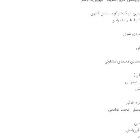
بری در گفت‌وگو با عباس قنبری
 با علیرضا مرادی
میدی سرور
فی
ا محسن محمدی فشارکی
قی)
 اصفهانی
ئمی
رام خانی
مصدق | محمد صادقی
لحی
قری‌اصل
ت