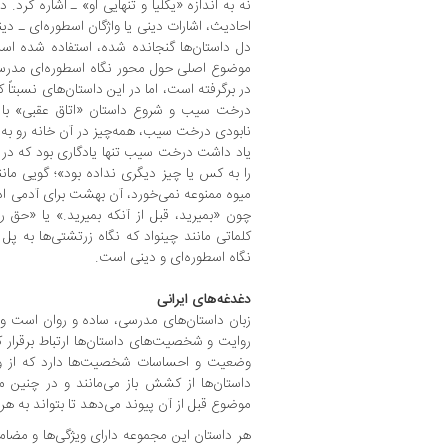
نه به‌ اندازه‌ «یکلیا و تنهایی او» ـ اشاره کرد. 
احادیث، اشارات دینی یا واژگان اسطوره‌ای ـ د
دل داستان‌ها گنجانده شده، استفاده شده است.
موضوع اصلی حول محور نگاه اسطوره‌ای مدرسی
در برگرفته است، اما در این داستان‌های نسبتاً ک
درخت سیب و شروع داستان «اتاق عقبی» با آن
نابودی درخت سیب، همه‌چیز در آن خانه رو به زو
یاد داشت درخت سیب تنها یادگاری بود که در خا
را به کس یا چیز دیگری نداده بود»؛ گویی مانند
میوه‌ ممنوعه نمی‌خورد، آن بهشت برای آدمی ادا
چون «بمیرید، قبل از آنکه بمیرید.» یا «حق ر
کلماتی مانند چینواد که نگاه زرتشتی‌ها به پ
نگاه اسطوره‌ای و دینی است.
دغدغه‌های ایرانی
زبان داستان‌های مدرسی، ساده و روان است و ا
روایت و شخصیت‌های داستان‌ها ارتباط برقرار ک
وضعیت و احساسات شخصیت‌ها دارد که از ویژگ
داستان‌ها از کشش باز می‌مانند و در چنین
موضوع قبل از آن پیوند می‌دهد تا بتواند به هر ش
هر داستان این مجموعه دارای ویژگی‌ها و مضام