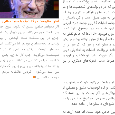
در داستان‌ها به‌طور پراکنده و نمادین از
ینی که در دیالوگ‌های شخصیت‌ها و در
 در داستان «یکلیا و تنهایی او» اما
 به عهد عتیق است و کل داستان را
آقای سناریست در گفت‌وگو با سعید مطلبی
وتاه، اشارات گذرایی وجود دارد؛ آوردن
اگر بخواهم فیلمی بسازم که بگویم دروغ چی
، اشاره به این موضوع دارد که با
بدی است باور نمی‌کنند، چون دروغ یک امر
ال می‌رود: «تا آنجا که خانم ثقفی به
جاری در این مملکت است. قبحش از بین
نه‌ آن‌ها از میان نرفته بود و جایش
رفته... ما بچه‌مسلمان بودیم. اما می‌گفتند ای
 داستان آدم و حوا که اگر حوا از آن
مسلمان نیست... وقتی به آدمی که در کار
مه می‌یافت. اشارات به احادیثی دینی
سینماست می‌گویند اجازه کار نداری، یعنی ب
ا بگو هرچند علیه تو باشد.» و آوردن
شکنجه او را می‌کشند... می‌توانند من را زمی
ل صراط است، نمونه‌های دیگری از این
بزنند اما نمی‌توانند من را روی زمین نگه دارند
من بلند می‌شوم... فردین عاشقانه مردم را
دوست داشت
...
ین باعث می‌شود خواننده به‌خوبی با
ند. او گاه توصیفات دقیق و عمیقی از
ی‌های آثار اوست. با این همه گاه
 مواقعی مدرسی موضوع جدیدی را به
یوه‌ای داستان‌ها را ادامه دهد.‌
ین خاص خود است، اما همه‌ آن‌ها به