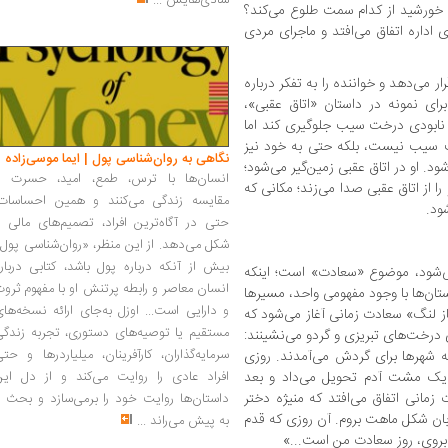
شادی‌هایش
...
ند خورشید از کدام سمت طلوع می‌کند؟
 اداره اتفاق می‌افتد و ماجرای مردی
ی‌دهد و خواننده را به تفکر درباره‌
رای نمونه در داستان «اتاق عقبی»،
ابودی درخت سیب جلوگیری کند اما
رخت سیب نیست، بلکه حتی به خود نیز
نگاهی به روان‌شناسی پول | ایما موسی‌زاده
د. او در اتاق عقبی زمین‌گیر می‌شود؛
انسان‌ها با ترس، طمع، امید، حسرت و
ا از اتاق عقبی صدا می‌زند؛ مکانی که
مقایسه زندگی می‌کنند و همین احساسات،
ود.
حتی در آگاه‌ترین افراد، تصمیم‌های مالی ر
شکل می‌دهد. از این منظر، «روان‌شناسی پول
بیش از آنکه درباره پول باشد، کتابی دربار
 می‌شود، موضوع «سعادت» است؛ اینکه
انسان معاصر و رابطه پرتنش او با مفهوم ثرو
ان‌ها با وجود مفهومی واحد، مسیر‌ها
و دارایی است... اوزل به‌جای ارائه نسخه‌ها
ز لنگ» سعادت زمانی آغاز می‌شود که
مستقیم یا توصیه‌های دستوری، تجربه زندگی
 درخت‌های تبریزی و گردو می‌نشینند:
سرمایه‌گذاران، کارآفرینان، میلیاردرها و حت
شهرها برای گردش می‌آمدند. روزی
و یک مشت آدم تحویل می‌داد و بعد
افراد عادی را روایت می‌کند و از دل این
 زمانی اتفاق می‌افتد که منیژه دختر
داستان‌ها روایت خود را برمی‌سازد و بحث ر
قربان شکل ماهت بروم. آن روزی که قدم
به پیش می‌راند
...
 بروی، روز سعادت من است...»