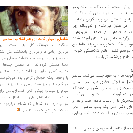
بال آن است، اغلب ناکام می‌ماند و در
سد. فقط شاید در داستان آخر، «گمرک
ایان داستان می‌آورد، گویی رضایت
.. من هنوز می‌خندم و نمی‌دانم چرا
، می‌خندم... می‌خندم... می‌دوم...
ان برگردیم که پایان داستان آورده شده
تقاضای اخوان ثالث از رهبر انقلاب اسلامی
د را شکست‌خورده می‌بیند: «اما من
جنگیدن با فرهنگ کار عبثی است... این
به دوستم گفتم، فاتح شکستگی خودم.
برادران آریایی ما و برادران وایکینگ، مثل اینک
 فاتح ورشکستگی‌ات!»
سحرخیزتر از ما بوده‌اند و رفته‌اند جاهای خو
دنیا مسکن کرده‌اند... ما همین چیزها را
ی
نداریم. کسی نداریم از ما انتقاد بکند... استالی
ه ما‌ را به خود جلب می‌کند، عناصر
با وجود اینکه خودش گرجی بود، می‌خواست
‌شکل متفاوتی حضور دارد؛ در داستان
در گرجستان نیز همه روسی حرف بزنند...من
خصیت زن را این‌طور نشان می‌دهد که
میرم رو میندازم پیش آقای خامنه‌ای، من برا
رسته قورت داده است و بر این گمان
خودم رو نینداخته‌ام برای تو و امثال تو میر
ه همسرش را از دست داده است و غم و
رو میندازم... به شرطی که شماها برگردید د
قای دکتر. مثل یک بمب ساعتی. آقای
مملکت خودتان خدمت کنید
...
ب ساعتی را قورت داده. شما چطور،
ده از عناصر اسطوره‌ای و دینی ـ البته