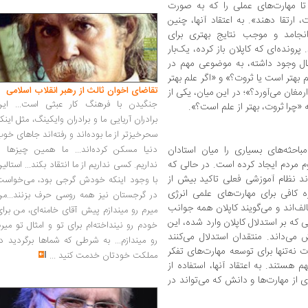
 تا مهارت‌های عملی را که به صورت
 ارتقا دهند». به اعتقاد آنها، چنین
‌انجامد و موجب نتایج بهتری برای
رونده‌ای که کاپلان باز کرده، یک‌بار
ل وجود داشته، به موضوعی مهم در
بهتر است یا ثروت؟» و «اگر علم بهتر
تقاضای اخوان ثالث از رهبر انقلاب اسلامی
غان می‌آورد؟»؛ در این میان، یکی از
جنگیدن با فرهنگ کار عبثی است... این
«چرا ثروت، بهتر از علم است؟».
برادران آریایی ما و برادران وایکینگ، مثل اینک
سحرخیزتر از ما بوده‌اند و رفته‌اند جاهای خو
باحثه‌های بسیاری را میان استادان
دنیا مسکن کرده‌اند... ما همین چیزها را
م مردم ایجاد کرده است. در حالی که
نداریم. کسی نداریم از ما انتقاد بکند... استالی
رند نظام آموزشی فعلی تاکید بیش از
با وجود اینکه خودش گرجی بود، می‌خواست
 کافی برای مهارت‌های علمی انرژی
در گرجستان نیز همه روسی حرف بزنند...من
ف‌اند و می‌گویند کاپلان همه جوانب
میرم رو میندازم پیش آقای خامنه‌ای، من برا
ی که بر استدلال کاپلان وارد شده، این
خودم رو نینداخته‌ام برای تو و امثال تو میر
ی‌داند. منتقدان استدلال می‌کنند
رو میندازم... به شرطی که شماها برگردید د
 نه‌تنها برای توسعه مهارت‌های تفکر
مملکت خودتان خدمت کنید
...
 هستند. به اعتقاد آنها، استفاده از
از مهارت‌ها و دانش که می‌تواند در