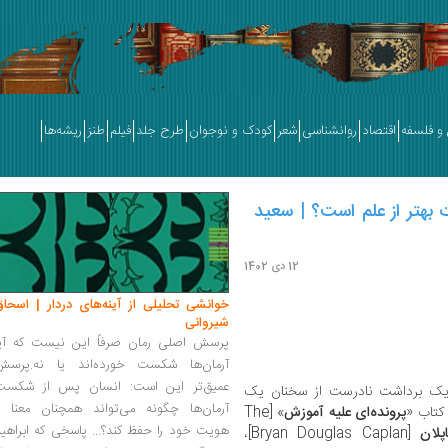
و فلسفه
اقتصاد
روانشناسی
شعر
کودک و نوجوان
طرح جلد
فیلم
طنز
ریشه‌ها
ت بهتر از علم است؟ | سعید
12 دی 1402
خوانشی تحلیلی از آینه‌های دردار | اسحاق
شیروانی
پرسش اصلی رمان صرفاً این نیست که آیا
آرمان‌ها شکست خورده‌اند یا نه.پرسش
عمیق‌تر این است: انسان پس از شکست
ق یک برداشت نادرست از سخنان یک
آرمان‌ها چگونه می‌تواند همچنان معنا و
 کتاب «
پرونده‌ای علیه آموزش
» [The
هویت خود را حفظ کند؟... پاسخی که ابراهی
اپلان
[Bryan Douglas Caplan]،