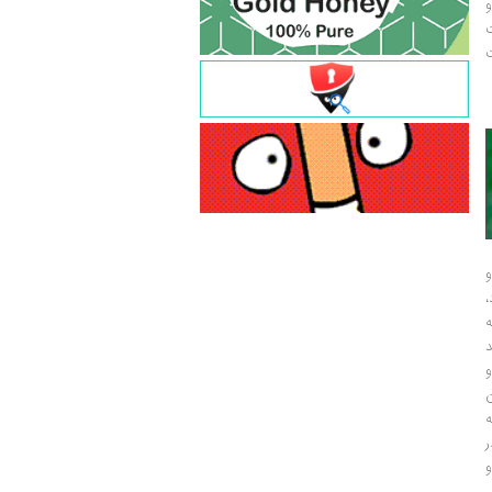
و
ت
ت
و
و
ر