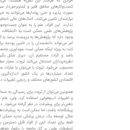
افرادی که طرفدار این نظریه هستند، می‌گ
کسب‌وکارهای مناطق فقیر و کمتربرخوردار سرما
صورت پذیرد و حتی پولدارها می‌توانند به خیریه
نیازمندان تامین می‌کنند، کمک‌های مالی انجام 
ندارند. این افراد، علم را به عنوان جست‌وجو
پژوهش‌های علمی ممکن است به اکتشافات مه
وجود دارد که پژوهش‌ها به بن‌بست برسد یا ک
امر می‌تواند دانشمندان را در تامین بودجه بر
کند؛ به ویژه اینکه ممکن است سودآوری جامعه
باشد و اثرات مستقیم آن، دیرتر شکل بگیرد
نظریه‌پردازان استدلال می‌کنند ثروت، معیار 
محسوب می‌شود. ثروت را می‌توان با عبارات م
تعداد میلیاردرها در یک کشور اندازه‌گیری
اقتصادی کشورهای مختلف و ردیابی تغییرات در ط
همچنین می‌توان از ثروت برای رسیدگی به مسا
و تغییرات آب‌وهوایی استفاده کرد. ولی، علم 
ذهنی‌تر برای پیشرفت در نظر گرفته می‌شود. 
پیشگامانه باشند، اما ممکن است به پیشرفت‌ه
مثال، توسعه یک درمان پزشکی جدید ممکن 
فقط برای تعداد کمی از افراد قابل دسترسی باش
تحقیقات علمی بر کل جامعه را دشوار خواهد 