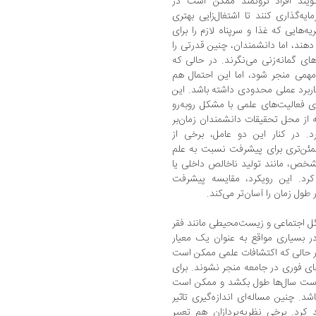
ویند افراد ثروتمند ممکن است در
یه‌گذاری کنند تا اشتغال‌زایی بهتری
‌هایی که غذا و سرپناه لازم را برای
دهند، اما دانشمندان، چنین قدرتی را
های گمانه‌زنی می‌نگرند. در حالی که
می منجر شود، اما این احتمال هم
اربرد عملی محدودی داشته باشد. این
ای فعالیت‌های علمی با مشکل روبه‌رو
 از محل تحقیقات دانشمندان زمان‌بر
. در کنار این دو عامل، برخی از
مطمئن‌تری برای پیشرفت نسبت به علم
شخص، مانند تولید ناخالص داخلی یا
 کرد. این رویکرد، مقایسه پیشرفت
ول زمان را آسان‌تر می‌کند.
ئل اجتماعی و زیست‌محیطی مانند فقر
در بسیاری مواقع به عنوان یک معیار
در حالی که اکتشافات علمی ممکن است
ای فوری در جامعه منجر نشوند. برای
است سال‌ها طول بکشد و ممکن است
د. چنین مساله‌ای اندازه‌گیری تاثیر
کرد. برخی نظریه‌پردازان هم تعبیر