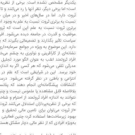
یکدیگر مشخص نشده است. برخی از نظریه‌پرداز
است؛ اما برخی دیگر، نظر آنها را رد می‌کنند و ت
ثروت دارد. اما در سال‌های اخیر و در میان م
نسبت به برتری ثروت نسبت به علم به وجود آ
برتری ثروت نسبت به علم این است که ثروت 
موفقیت و قدرت در جامعه دیده می‌شود. افراد 
سیاست تاثیر بگذارند و تصمیماتی بگیرند که ب
دارد. این موضوع به ویژه در جوامع سرمایه‌دا
نشانه‌ای از کارآفرینی و نوآوری به چشم می‌خو
افراد ثروتمند اغلب به عنوان الگو مورد تجلیل ق
مدرکی تلقی می‌شود که هر کسی اگر به اندازه
خود برسد. این در شرایطی است که علم در 
انتزاعی و باطنی در نظر گرفته می‌شود. 
اکتشافات پیشگامانه‌ای انجام دهند که پتانسیل
بلافاصله قابل مشاهده یا ملموس نیست و چن
نتوانند به اندازه افراد ثروتمند از احترام و ش
که برخی از نظریه‌پردازان استدلال می‌کنند ثرو
«از ثروت می‌توان برای تامین مالی تحقیق و
بهبود زیرساخت‌ها استفاده کرد؛ چنین فعالیتی ت
به‌ویژه افرادی که از نظر مالی دچار مشکل هستن