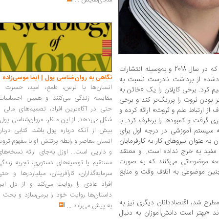
شادی‌هایش
...
پس از انتشار کتاب «پرونده‌ای علیه آموزش» که در سال 2018 و به‌وسیله انتشارات
نگاهی به روان‌شناسی پول | ایما موسی‌زاده
جادشده از برداشت نادرست نسبت به
انسان‌ها با ترس، طمع، امید، حسرت و
یم کرد. برخی کاپلان را یک «خائن به
مقایسه زندگی می‌کنند و همین احساسات،
ر بودن ثروت را پررنگ‌تر کند و برخی
حتی در آگاه‌ترین افراد، تصمیم‌های مالی ر
 از ارتباط علم و ثروت» ارائه کرده و
شکل می‌دهد. از این منظر، «روان‌شناسی پول
تری گرفت و کمبودها را برطرف کرد. با
ه سیستم آموزشی در درجه اول برای
بیش از آنکه درباره پول باشد، کتابی دربار
به عنوان نیروهای کار به کارفرمایان
انسان معاصر و رابطه پرتنش او با مفهوم ثرو
مفید به خرج نداده است. او معتقد
و دارایی است... اوزل به‌جای ارائه نسخه‌ها
عه موضوعاتی می‌کنند که به صورت
مستقیم یا توصیه‌های دستوری، تجربه زندگی
نین موضوعی به اتلاف وقت و منابع
سرمایه‌گذاران، کارآفرینان، میلیاردرها و حت
افراد عادی را روایت می‌کند و از دل این
داستان‌ها روایت خود را برمی‌سازد و بحث ر
طرح شد، اقتصاددانان دیگری نیز به
به پیش می‌راند
...
رند «بهتر است دانش‌آموزان به دنبال