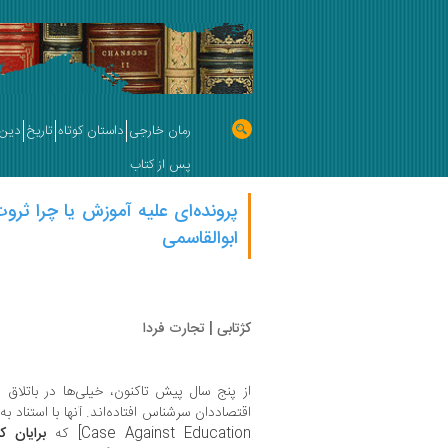
رمان خارجی
داستان کوتاه
تاریخ
دین 
پس از کتاب
پرونده‌ای علیه آموزش یا چرا ثرو
ابوالقاسمی
کژتابی | تجارت فردا
از پنج سال پیش تاکنون، خیلی‌ها در باتلا
اقتصاددان سرشناس افتاده‌اند. آنها با استناد به
Case Against Education] که
برایان ک