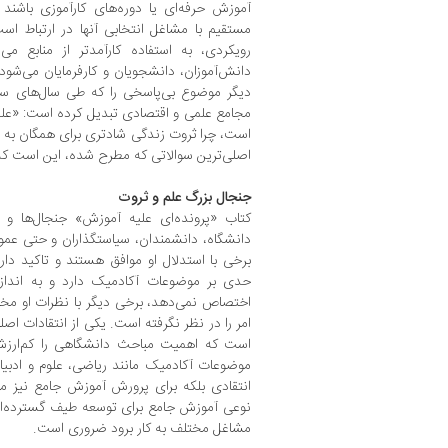
آموزش حرفه‌ای یا دوره‌های کارآموزی باشند
مستقیم با مشاغل انتخابی آنها در ارتباط است،
رویکردی، به استفاده کارآمدتر از منابع می
دانش‌آموزان، دانشجویان و کارفرمایان می‌شود. پ
دیگر موضوع بی‌پاسخی را که طی سال‌های سا
مجامع علمی و اقتصادی تبدیل کرده است: «علم 
است، چرا ثروت زندگی شادتری برای همگان به ارم
اصلی‌ترین سوالاتی که مطرح شده، این است که 
جنجال بزرگ علم و ثروت
کتاب «پرونده‌ای علیه آموزش» جنجال‌ها و م
دانشگاه، دانشمندان، سیاستگذاران و حتی عمو
برخی با استدلال او موافق هستند و تاکید دا
حدی بر موضوعات آکادمیک دارد و به اندازه
اختصاص نمی‌دهد، برخی دیگر با نظرات او مخال
امر را در نظر نگرفته است. یکی از انتقادات اصل
است که اهمیت مباحث دانشگاهی را کم‌ارزش م
موضوعات آکادمیک مانند ریاضی، علوم و ادبیات
انتقادی بلکه برای پرورش آموزش جامع نیز مهم
نوعی آموزش جامع برای توسعه طیف گسترده‌ای 
مشاغل مختلف به کار برود ضروری است.