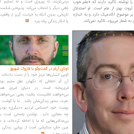
برمی‌گزیند، نه پیروزی است و نه تسلیم. ا
ا نوشته، تاکید دارند که «علم خوب
 ثروت بهتر از علم است. او استدلال
راهی دیگر را انتخاب می‌کند: پذیرفتن شکس
ر موضوع آکادمیک دارد و به اندازه
تاریخی، بدون آنکه به خیانت، گریز از واقعی
به شمار می‌رود، تاکید نمی‌کند.
یا انکار زندگی پناه ببرد
...
اونای آرام در گفت‌وگو با فاروک شهیچ‭
گویی انسان‌ها ترمزِ خود را از دست داده‌اند 
آن کُدِ اخلاقی که نگهبان عقل سلیم بود،
فروریخته است. در دنیای امروز، همه
می‌خواهند فاشیست باشند؛ یعنی می‌خواهند
نفرت، محورِ زندگی‌شان باشد... ما با گوشت 
پوست خود احساس کردیم «دیگری» بودن
چه معنایی دارد... نوشتن پاسخی است به
بی‌عدالتی‌هایی که ما را احاطه کرده‌اند، و د
عین حال، ستایشی است از زیبایی زندگی و