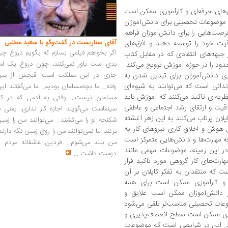
ش‌های حرفه‌ای و کارآموزی ممکن است
موضوعات تحصیلی برای دانش‌آموزان
رصت‌هایی را برای دانش‌آموزان فراهم
آقای سناریست در گفت‌وگو با سعید مطلبی
قیت خود را توسعه دهند و افق‌های
اگر بخواهم فیلمی بسازم که بگویم دروغ چی
جبهه‌های انتقادی که در مقابل کتاب
بدی است باور نمی‌کنند، چون دروغ یک امر
دود را در حوزه آموزش ترویج می‌کند.
جاری در این مملکت است. قبحش از بین
زی دانش‌آموزان برای تبدیل شدن به
دانی است که می‌توانند به شیوه‌ای
رفته... ما بچه‌مسلمان بودیم. اما می‌گفتند ای
ریه‌ای تاکید می‌کنند که آموزش باید
مسلمان نیست... وقتی به آدمی که در کار
اقیت و ارتقای رشد اجتماعی و عاطفی
سینماست می‌گویند اجازه کار نداری، یعنی ب
لان پرتاب می‌کنند به این زهر آغشته
شکنجه او را می‌کشند... می‌توانند من را زمی
هوش و اخلاق کاری نیروهای کار به
بزنند اما نمی‌توانند من را روی زمین نگه دارند
ه مهارت‌ها و دانش‌هایی متمرکز است
من بلند می‌شوم... فردین عاشقانه مردم را
 این زمینه، موضوعات مهمی مانند
دوست داشت
...
ارت‌های کار گروهی مورد تاکید قرار
ت که منتقدان به تفکر کاپلان بر آن
ی و کارآموزی ممکن است برای همه
ز دانش‌آموزان ممکن است علایق و
ضوعات تحصیلی مناسب‌تر تلقی می‌شود
موزی ممکن است سطح انعطاف‌پذیری و
ند. این در شرایطی است که موضوعات