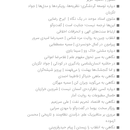
درباره توسعه گردشگری؛ نظریه‌ها، رویکردها و مدل‌ها | جواد 
لگزیان
مثنوی استاد موحد در یک نگاه |  ایرج رضایی
این‌ها ترجمه نیست؛ جنایت است | گفت‌وگو
ارتباط سنت‌های الهی و انحرافات اخلاقی
انقلاب چین به روایت مزه شناس | حمیدرضا امیدی سرور
پیرامون در کمال خونسردی | سمیه مصطفایی
درباره مشتی خاک وو | سیما باوی
نگاهی به سیر تحول مفهوم علم | غلامرضا‭ ‬اعوانی
در حاشیه انسان‌شناسی یادگیری در کودکی | جواد لگزیان
و اما گنجشک‌ها بهشت را می‌فهمند | پرویز شیشه‌گران
نگاهی به ماهی خنیاگر | فاطیما احمدی
نگاهی به می‌گوید ویران کن | سمیه مهرگان
درباره کسی نظرکرده‌ی آسمان نیست | شروین خرازیان
۵۰سال مطبوعات به روایت آمار
نگاهی به اقتصاد تحریم نفت | علی سرزعیم
روزگار سخت یوسا در گفت‌وگو با مهدی سرایی
مروری بر متافیزیک علم: درآمدی نظام‌مند و تاریخی | محسن 
آزموده
نگاهی به انقلاب را زیستن | پیام حیدرقزوینی