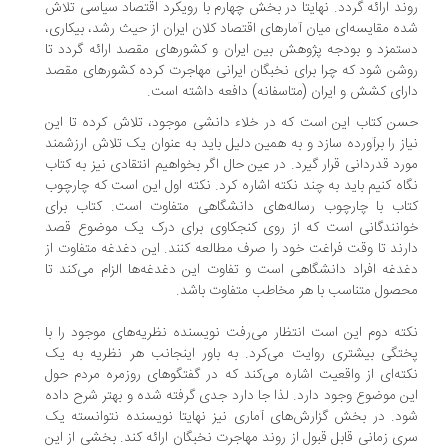
ند ارائه گردد. نهایتا در بخش چهارم با رویکرد اقتصاد سیاسی تلاش
ه مقایسه‌ای میان آمارهای اقتصاد کلان ایران از حیث رشد، بیکاری،
تمزد و بودجه پژوهش بین ایران و کشورهای مقصد ارائه گردد تا
شن شود که چرا برای نخبگان ایرانی مهاجرت کرده کشورهای مقصد
رای کشش و ایران (متاسفانه) دافعه داشته است.
ن کتاب این است که در خلاء دانشی موجود، تلاش کرده تا این
از را برآورده سازد و به همین دلیل باید به عنوان یک تلاش ارزشمند
رد قدردانی قرار گیرد. در عین حال اگر بخواهیم انتقادی نیز به کتاب
اه کنیم باید به چند نکته اشاره کرد. نکته اول این است که چارچوب
اب با چارچوب رساله‌های دانشگاهی متفاوت است. کتاب برای
انندگانی است که از روی کنجکاوی برای درک یک موضوع قصد
رند تا وقت فراغت خود را صرف مطالعه کنند. این دغدغه متفاوت از
دغه افراد دانشگاهی است و تفاوت این دغدغه‌ها الزام می‌کند تا
صول متناسب با هر مخاطب متفاوت باشد.
ته دوم این است انتظار می‌رفت نویسنده نظریه‌های موجود را با
تگی بیشتری روایت می‌کرد. به باور اینجانب هر نظریه به یک
ته‌ای از واقعیت اشاره می‌کند که در گفتگوهای روزمره مردم حول
ن موضوع وجود دارد. لذا جا دارد جدی گرفته شده و بهتر شرح داده
د. در بخش گزارش‌های آماری نیز نهایتا نویسنده نتوانسته یک
ی زمانی قابل قبول از روند مهاجرت نخبگان ارائه کند. بخشی از این