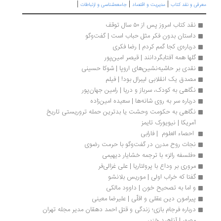
|
|
|
رفی و نقد کتاب
مدیریت و اقتصاد
جامعه‌شناسی و ارتباطات
نقد کتاب امروز پس از ۵۰ سال توقف
داستان بدون فکر مثل حباب است | گفت‌وگو
درباره‌ی کجا گمم کردم | رضا فکری
گلها همه آفتابگردانند | قیصر امین‌پور
نقدی بر حاشیه‌نشین‌های اروپا | شوکا حسینی
مصدق یک انقلابی لیبرال بود! | فیلم
نگاهی به کودک، سرباز و دریا | رامین جهان‌پور
درباره سر به روی شانه‌ها | سعیده امین‌زاده
نگاهی به حکومت وحشت یا بدترین حمله تروریستی تاریخ 
آمریکا | نیویورک تایمز
 احصاء العلوم  | فارابی
نجات روح مدرن در گفت‌وگو با حرمت رضوی
«فلسفه رالز» با ترجمه خشایار دیهیمی
مروری بر وداع با پرولتاریا | علی غزالی‌فر
گفتا که خراب اولی | موریس بلانشو
و اما به تصحیح خون | داوود مالکی
پیرامون دین عقلی و اقلّی | علیرضا معینی
درباره فرجام بازی؛ زندگی و قتل احمد دهقان مدیر مجله تهران 
مصور | آناهید خزیر