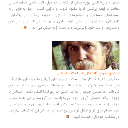
ظر، «روان‌شناسی پول» بیش از آنکه درباره پول باشد، کتابی درباره انسان
اصر و رابطه پرتنش او با مفهوم ثروت و دارایی است... اوزل به‌جای ارائه
خه‌های مستقیم یا توصیه‌های دستوری، تجربه زندگی سرمایه‌گذاران،
رآفرینان، میلیاردرها و حتی افراد عادی را روایت می‌کند و از دل این
ستان‌ها روایت خود را برمی‌سازد و بحث را به پیش می‌راند
...
اضای اخوان ثالث از رهبر انقلاب اسلامی
گیدن با فرهنگ کار عبثی است... این برادران آریایی ما و برادران وایکینگ،
ل اینکه سحرخیزتر از ما بوده‌اند و رفته‌اند جاهای خوب دنیا مسکن
ده‌اند... ما همین چیزها را نداریم. کسی نداریم از ما انتقاد بکند... استالین با
ود اینکه خودش گرجی بود، می‌خواست در گرجستان نیز همه روسی
ف بزنند...من میرم رو میندازم پیش آقای خامنه‌ای، من برای خودم رو
نداخته‌ام برای تو و امثال تو میرم رو میندازم... به شرطی که شماها برگردید
 مملکت خودتان خدمت کنید
...