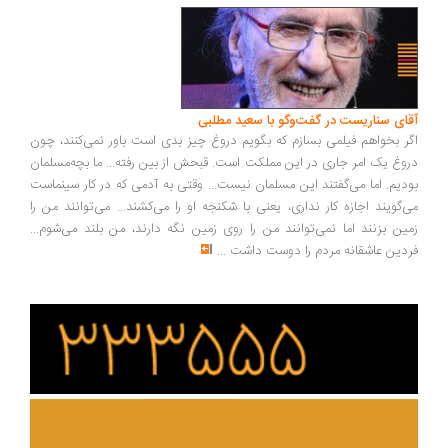
ای سناریست در گفت‌وگو با سعید مطلبی
ر بخواهم فیلمی بسازم که بگویم دروغ چیز بدی است باور نمی‌کنند، چون
وغ یک امر جاری در این مملکت است. قبحش از بین رفته... ما بچه‌مسلمان
دیم. اما می‌گفتند این مسلمان نیست... وقتی به آدمی که در کار سینماست
‌گویند اجازه کار نداری، یعنی با شکنجه او را می‌کشند... می‌توانند من را
ین بزنند اما نمی‌توانند من را روی زمین نگه دارند، من بلند می‌شوم...
دین عاشقانه مردم را دوست داشت
...