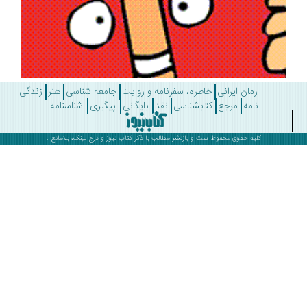
رمان ایرانی
خاطره، سفرنامه و روایت
جامعه شناسی
هنر
زندگی
نامه
مرجع
کتابشناسی
نقد
بایگانی
پیگیری
شناسنامه
کلیه حقوق محفوظ است و بازنشر مطالب با ذکر
کتاب نیوز
و درج لینک، بلامانع .