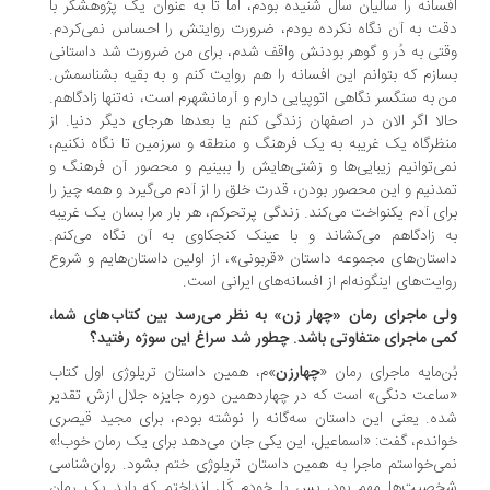
سانه را سالیان سال شنیده بودم، اما تا به عنوان یک پژوهشگر با
ت به آن نگاه نکرده بودم، ضرورت روایتش را احساس نمی‌کردم.
تی به دُر و گوهر بودنش واقف شدم، برای من ضرورت شد داستانی
ازم که بتوانم این افسانه را هم روایت کنم و به بقیه بشناسمش.
 به سنگسر نگاهی اتوپیایی دارم و آرمانشهرم است، نه‌تنها زادگاهم.
لا اگر الان در اصفهان زندگی کنم یا بعدها هرجای دیگر دنیا. از
ظرگاه یک غریبه به یک فرهنگ و منطقه و سرزمین تا نگاه نکنیم،
ی‌توانیم زیبایی‌ها و زشتی‌هایش را ببینیم و محصور آن فرهنگ و
دنیم و این محصور بودن، قدرت خلق را از آدم می‌گیرد و همه چیز را
ای آدم یکنواخت می‌کند. زندگی پرتحرکم، هر بار مرا بسان یک غریبه
 زادگاهم می‌کشاند و با عینک کنجکاوی به آن نگاه می‌کنم.
ستان‌های مجموعه داستان «قربونی»، از اولین داستان‌هایم و شروع
ایت‌های اینگونه‌ام از افسانه‌های ایرانی است.
ی ماجرای رمان «چهار زن» به نظر می‌رسد بین کتاب‌های شما،
ی ماجرای متفاوتی باشد. چطور شد سراغ این سوژه رفتید؟
ن‌مایه ماجرای رمان «
چهارزن
»م، همین داستان تریلوژی اول کتاب
اعت دنگی» است که در چهاردهمین دوره جایزه جلال ازش تقدیر
ه. یعنی این داستان سه‌گانه را نوشته بودم، برای مجید قیصری
اندم، گفت: «اسماعیل، این یکی جان می‌دهد برای یک رمان خوب!»
ی‌خواستم ماجرا به همین داستان تریلوژی ختم بشود. روان‌شناسی
صیت‌ها مهم بود، پس با خودم کَل انداختم که باید یک رمان