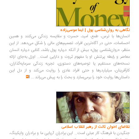
اهی به روان‌شناسی پول | ایما موسی‌زاده
سان‌ها با ترس، طمع، امید، حسرت و مقایسه زندگی می‌کنند و همین
ساسات، حتی در آگاه‌ترین افراد، تصمیم‌های مالی را شکل می‌دهد. از این
ظر، «روان‌شناسی پول» بیش از آنکه درباره پول باشد، کتابی درباره انسان
اصر و رابطه پرتنش او با مفهوم ثروت و دارایی است... اوزل به‌جای ارائه
خه‌های مستقیم یا توصیه‌های دستوری، تجربه زندگی سرمایه‌گذاران،
رآفرینان، میلیاردرها و حتی افراد عادی را روایت می‌کند و از دل این
ستان‌ها روایت خود را برمی‌سازد و بحث را به پیش می‌راند
...
اضای اخوان ثالث از رهبر انقلاب اسلامی
گیدن با فرهنگ کار عبثی است... این برادران آریایی ما و برادران وایکینگ،