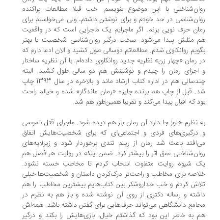
ان‌شناختی با این موضوع بنویسم. خب قبلا مطالعات پراکنده
ان‌شناسی در حد خودم و برای نوشتن داشتم، ولی می‌خواستم برای
ان حرف نویی بزنم. اگر ماجرایم یک ماجرایی است که در واقعیت
 مثلش پیدا می‌شود. سخت درگیر روا‌ن‌شناسی شخصیت یا بهتر
ویم روانکاوی شدم. مطالعاتم دوسالی طول کشید و الان ادعا دارم که
 رمان «چهار زن» نظریه جدید روانکاوی داده‌ام. با آن نظریه ساختار
اجزای رمان را چیدم و نوشتنش هم دو سالی طول کشید. البته
چندسالی هم در اداره کتاب ارشاد ماند و بالاخره در سال 1393 چاپ
. قبل از چاپ هم برنده جایزه «رمان ماندگار» شده و خیالم راحت
د که اقبال پیدا می‌کند و تقریبا همین‌طور هم شد.
 نظرم هنوز جا دارد آن رمان باز هم دیده شود. ماجرای قتل ناموسی
درگیری‌های فردی و اجتماعی‌ای که برای شخصیت‌هایش اتفاق
‌افتد باعث شد رمان از ریتم تندی برخوردار شود و زیرلایه‌های
ان‌شناختی عمق اثر را بیشتر کرد. ضمن اینکه در روایت هر فصل هم
 شیوه روایت متفاوت انتخاب کردم تا مخاطب خسته نشود.
اصه برای مخاطب و راحت‌تر درک‌کردن داستان و شخصیت‌ها خیلی
اش کردم و خب خداروشکر بین کتاب‌هایم بیشترین مخاطب را هم
شته و رساله دکتری از روی آن نوشته شده و باز هم به نظرم در
امع دانشگاهی می‌تواند حرف‌هایی برای گفتن داشته باشد. همه‌اش
 به خاطر این بود که گذاشتم خیال، بازی‌هایش را بکند و درگیر