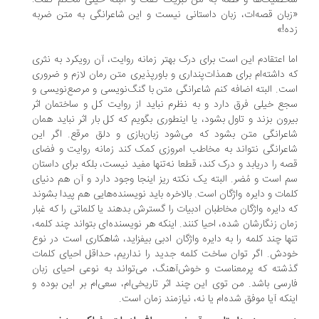
صیت‌ها و قصه به من تبریک گفت و البته خیلی محکم گفت:
بان قصه‌ات، زبان داستانی نیست و این شاعرانگی به متن ضربه
ه!»
ا اعتقادم این است برای درک بهتر زمانه روایت، آن رویکرد به نثری
 داشته‌ام برای همذات‌پنداری و باورپذیری متن رمان لازم و ضروری
ت. البته اضافه کنم شاعرانگی متن با گنگ‌نویسی و مرصع‌نویسی و
ع خیلی فرق دارد و به نظرم نباید از روایت کل و ساختمان اثر
رون بزند و تاول بشود، یا اینطوری بگویم که کل بار اثر نباید همان
عرانگی متن بشود که می‌شود زبان‌بازی و دلق مرقع. اگر این
عرانگی نتواند به مخاطب امروزی کمک کند زمانه روایت و فضای
ه را دریابد و درک کند، قطعا نه‌تنها مفید نیست، بلکه برای داستان
 است و مُضر. البته یک نکته ریز اینجا وجود دارد و آن هم دنیای
مات و دایره واژگان است. بالاخره باید نویسنده‌هایی هم پیدا بشوند
 دایره واژگان مخاطبان ادبیات را گسترش بدهند یا کلماتی را که غبار
ان زنگارشان شده، احیا کنند. اینکه هر نویسنده‌ای بتواند چند کلمه،
ها چند کلمه را به دایره واژگان ادبی بیفزاید، شاهکاری است در نوع
دش. اگر توان ساخت کلمه جدید را نداریم، حداقل احیای کلمات
شته که پرمعناست و خوش‌آهنگ، می‌تواند به نوعی احیای زبان
رسی باشد. من توی این چند اثر تاریخی‌ام، سعی‌ام بر این بوده و
نکه آیا موفق شده‌ام یا نه، نیازمند زمان است.