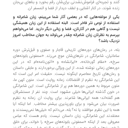
ند و تجربه‌ای فراموش‌نشدنی برای‌شان رقم بخورد و بناهای بی‌جان
ده شوند، در کنار آشنایی و لطف دیدار از فضا و اتمسفر آن.
ی از مولفه‌هایی که در بعضی آثار شما می‌بینم، زبان شاعرانه و
تفاده از نوعی نثر فاخر است. البته استفاده از این زبان همیشگی
ست و گاهی هم در آثارتان، فضا و زبانی دیگر دارید. اما می‌خواهم
رسم به نظرتان زبان شاعرانه چقدر می‌تواند به جهان مخاطب امروز
دیک باشد؟
ه، در رمان‌های دوره‌های تاریخی قاجار و صفوی و قبل‌ترش دوره
مانیان، شاعرانگی در نثرهای‌شان موج می‌زند. «سمفونی بابونه‌های
خ»، «مقام گورخانه»، «ایرانشاه» و «آتون‌نامه»‌ام که در این
ره‌های زمانی نوشته شده، از این ویژگی برخوردارند و مابقی داستان
رمان‌های تاریخ معاصرم اینگونه نیست. حقیقت امر این است که
ن شاعرانگی به نظرم از اقتضائات زمانه روایت است. متون کهن ما،
ون مربوط به همین دوره‌ها هم پر از شاعرانگی است. این شاعرانگی
 خون گذشته ایرانی‌ها خیلی مشهود است. چند نفر از مستشرقان
 گفته‌اند؛ همه ایرانی‌ها شاعرند. برای روایت آن زمانه به نظرم
ورت بیان می‌شود و برای باورپذیری بیشتر مخاطب. اما اینکه آیا
ه با این نظرم موافقند یا نه؟ بله، می‌دانم که خیلی‌ها نمی‌پسندند و
تقدند این شاعرانگی، زبان داستان نیست. یادم هست که عباس
روفی بعد از اینکه «سمفونی بابونه‌های سرخ» را خواند، برای خلق