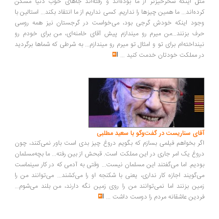
ل اینکه سحرخیزتر از ما بوده‌اند و رفته‌اند جاهای خوب دنیا مسکن
ده‌اند... ما همین چیزها را نداریم. کسی نداریم از ما انتقاد بکند... استالین با
ود اینکه خودش گرجی بود، می‌خواست در گرجستان نیز همه روسی
ف بزنند...من میرم رو میندازم پیش آقای خامنه‌ای، من برای خودم رو
نداخته‌ام برای تو و امثال تو میرم رو میندازم... به شرطی که شماها برگردید
 مملکت خودتان خدمت کنید
...
ای سناریست در گفت‌وگو با سعید مطلبی
ر بخواهم فیلمی بسازم که بگویم دروغ چیز بدی است باور نمی‌کنند، چون
وغ یک امر جاری در این مملکت است. قبحش از بین رفته... ما بچه‌مسلمان
دیم. اما می‌گفتند این مسلمان نیست... وقتی به آدمی که در کار سینماست
‌گویند اجازه کار نداری، یعنی با شکنجه او را می‌کشند... می‌توانند من را
ین بزنند اما نمی‌توانند من را روی زمین نگه دارند، من بلند می‌شوم...
دین عاشقانه مردم را دوست داشت
...