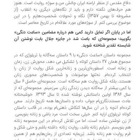
اع مقدس از منظر ارامنه ایران چالش من و سوژه روایت است. هنوز
 حرف‌های نگفته دارم و باید از نگاه‌های دیگری به انقلاب (از
مشروطه تا بهمن 1357) نگاه و تحولات شخصیت‌هایم را در این
ضوع بررسی کنم. از سوژه‌های مورد علاقه‌ام در تاریخ معاصر است.
ا در پایان اگر تمایل دارید کمی هم درباره مضامین «ساعت دنگی»
ویید؛ مجموعه‌ای که باعث شد در جایزه جلال بابت نوشتن آن
یسته تقدیر شناخته شوید.
مجموعه داستان «ساعت دنگی» با 9 داستان سه‌گانه یا تریلوژی که در
مجموع همان 27 داستان کوتاه را تشکیل می دهد، محورش زن، زمان
زمانه است. اسطوره‌ای‌ترین و زنانه‌ترین شکل روایت از زنان را
تخاب کرده‌ام. نه‌تنها موضوعات و شخصیت‌های محوری زنان
هستند، بلکه شکل روایت هم سه‌گانه است. مجموعه‌ای حاصل 6 سال
 کمی بیشتر از سه‌گانه دیدن زندگی زنان سرزمینم. مجموعه‌ای که از
سال 1386 اولین داستانش نوشته شده تا سال 1393. خوشبختانه
دت مستندنگاری‌ام جواب داده و داستان‌ها همه تاریخ دارند. سعی
ده‌ام آنچه را در آن سال‌ها کنکاش ذهنی‌ام بوده، در قالب داستان
تاه تریلوژی ارایه کنم. خیلی سخت است مرد باشی و زنانه بنویسی.
 زن نوشتن ساده است، اما من تلاش کرده‌ام در این مجموعه زنانه
 بنویسم. دنیایم زنانه باشد، روایت زنانه داشته باشم و حتی شکل و
م روایت هم زنانه باشد. بُن‌مایه تعدادی از رمان‌هایم هم از همین