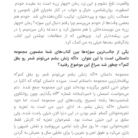
قعیت تلخ نشوم و این بُرد رمان «چهار زن» است به عقیده خودم.
طوره، روان‌شناسی، خیال و خواب در کنار ماجرای قتل ناموسی و
ائب زنان بیوه و پیردختران، ترکیب تکان‌دهنده‌ای شد. خودم هم
ضی وقت‌ها از خودم می‌پرسم چرا رفتم دنبال این سوژه؟ رمان «چهار
» من نویسنده‌اش را هم متحول کرد و دغدغه زنان سرزمینم را در
 ریشه‌دارتر کرد. چیزهایی که از مطالعات نوشتن این کتاب
دگرفتم، بعدها خیلی به من کمک کرد.
ی از جالب‌ترین سوژه‌ها بین کتاب‌های شما مضمون مجموعه
ستانی است با این عنوان: «اگه زنش بشم می‌تونم شمر رو بغل
م؟» چطور شد سراغ این موضوع رفتید؟
موعه داستان «اگه زنش بشم می‌تونم شمر رو بغل کنم؟»
افتخارترین مجموعه داستانم است. سیزده داستان کوتاه که اکثرا در
ایز ادبی کشور برگزیده بوده‌اند توی این مجموعه جمع شده. دلم
می‌خواست اسمش را «سردابخانه شماره 13» بگذارم، چون روانکاوی
صیت‌ها رشته تسبیح روایت‌های این مجموعه است، اما خود
ستان «اگه زنش بشم…»، ادای دین من است به تعزیه و
زیه‌خوانان گمنام. شمر بودن در این دنیا الان خیلی راحت شده، ولی
بق بر این خیلی سخت بود. شمرخوان تعزیه که کارش فقط
تعزیه‌خوانی نبود، 10 روز سال باید لباسی می‌پوشید و نقش شبیهی را
زی می‌کرد و طوق لعن و نفرین را برای مابقی سال و عمرش به گردن