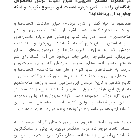
 مجموعه داستان «قربونی» سراغ ادبیات فولکور به‌خصوص
دگاه‌تان رفته‌اید. کمی درباره اهمیت این موضوع بگویید و اینکه
ور به آن پرداخته‌اید؟
انطور که قبلا گفته‌ و اشاره کرده‌ام؛ احیای سنت‌ها، افسانه‌ها و
ایت خرده‌فرهنگ‌ها، هم ناشی از رشته تحصیلی‌ام و هم
اقه‌مندی‌ام است. من یک کتاب پژوهشی هم درباره داستان‌های
میانه استان سمنان دارم که به افسانه‌ها می‌پردازد و البته کتاب
مش که به متل‌ها، ضرب‌المثل‌ها و خرده‌روایت‌های استان
‌پردازد. نمی‌دانم چه زمانی چاپ می‌شود. من آدم افسانه‌بازی هم
تم. نه‌تنها افسانه‌های سرزمین خودمان که زیبایی حیرت‌آوری
رند، به افسانه‌های سایر اقوام و ملل هم علاقه‌مندم. افسانه‌ها و
ت‌های روایی و خرده‌فرهنگ‌ها هم همانطور که قبلا گفتم بخشی از
ریخ شفاهی و تاریخ مردمان این سرزمین است و بازهم علاقه‌مندیم
 تاریخ. این علاقه به تاریخ شفاهی و افسانه‌ها هنوزم زنده است در
 و آثارم. نوشتن مجموعه داستان کوتاه «قربونی» که اولین مجموعه
ستان چاپ‌شده‌ام و اولین کتابم است، حاصلش است. این
سانه‌بازی، هم در داستان‌های کوتاهم و هم در رمان‌هایم ادامه دارد.
ینید همین داستان «قربونی»، اولین داستان کوتاه مجموعه، به
سانه نامزد نوروز نزد مردم سنگسر می‌پردازد. یکی از قشنگ‌ترین
سانه‌های ایرانی و از دسته افسانه‌های دگردیسی است. خب من این