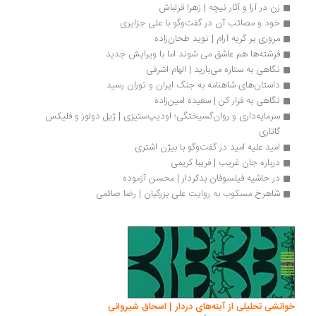
زن در آرا و آثار نیچه | زهرا قزلباش
خود و مصائب آن در گفت‌وگو با علی جزایری
مروری بر گریه آرام | نوید طحان‌زاده
فرشته‌ها هم عاشق می شوند اما با ویرایش جدید
نگاهی به ستاره می‌بارید | الهام اشرفی
داستان‌های شاهنامه به جنگ ایران و توران رسید
نگاهی به فرار کن | سعیده امین‌زاده
سرمایه‌داری و روان‌گسیختگی؛ اودیپ‌ستیزی | ژیل دولوز و فلیکس 
گاتاری
امید علیه امید در گفت‌وگو با بیژن اشتری
درباره جان غریب | فریبا کریمی
در حاشیه فیلسوفان بدکردار | محسن آزموده
شاهرخ مسکوب به روایت علی بزرگیان | رضا صائمی
انشی تحلیلی از آینه‌های دردار | اسحاق شیروانی