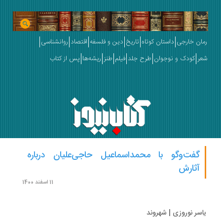
ان خارجی
داستان کوتاه
تاریخ
دین و فلسفه
اقتصاد
روانشناسی
ر
کودک و نوجوان
طرح جلد
فیلم
طنز
ریشه‌ها
پس از کتاب
گفت‌وگو با محمداسماعیل حاجی‌علیان درباره
آثارش
11 اسفند 1400
سر نوروزی | شهروند