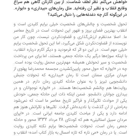
اهش می‌کنم. نظر لطف شماست. از بین آثارتان گاهی هم سراغ
ایع انقلاب و نظیر آن رفته‌اید. مثل رمان‌های «بیداری» و «ایوار».
 این‌گونه آثار چه دغدغه‌هایی را دنبال می‌کنید؟
ول شخصیت و چالش‌های شخصیت خیلی برایم کلیدی است و
قلاب بهترین فضای بروز و ظهور این تحولات است در تاریخ معاصر
. اصلا مدنظرم ارزش‌گذاری و قضاوت‌کردن نیست، چون کار من
یسنده از قضاوت‌نکردن شکل می‌گیرد، اما این تحول شخصیت برایم
لی مهم است. در این دو اثر که فرمودید و دیگر آثارم درباره انقلاب،
 اینکه سوژه‌ها درگیر یک حادثه جمعی هستند، اما برای من پرداخت
صیت و سیر تحولش همیشه مهم‌ترین محمل روایت بوده است.
 در «ایوار» که حول محور پایین‌کشیدن مجسمه محمدرضا پهلوی از
دان مرکزی سمنان است تا رمان «بیداری» که تحولات جنبش
نشجویی تبریز را به عنوان حادثه کلیدی رمان دارم. در همین
ایت‌ها هم چالشم شخصیت‌ها هستند. در «ایوار» نوجوانان و در
داری جوانان دانشجو. ضمن اینکه ذات این حادثه جمعی، خودش
ی از حوادث تاثیرگذار و فراگیر تاریخ معاصر ما است که نمی‌شود
‌راحتی از آن گذشت یا نادیده‌اش گرفت. تاثیرها و تاثراتش هنوز هم
امه دارد و یکی از مباحث کلیدی جامعه ایرانی است. در «اپرای
مردان سبیل استالینی» هم که کودتای 28 مرداد 1332 محور و حادثه
عی رمان است، تحولات شخصیت‌ها برایم نکته کلیدی روایت
ت. یا در رمان «می نار» که تازه امسال به بازار کتاب آمده؛ انقلاب و