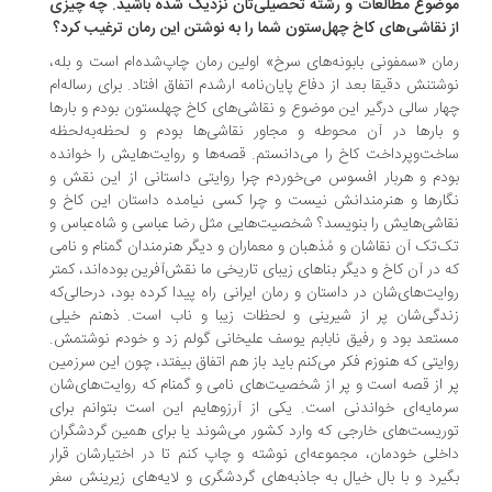
ضوع مطالعات و رشته‌ تحصیلی‌تان نزدیک شده باشید. چه چیزی
 نقاشی‌های کاخ چهل‌ستون شما را به نوشتن این رمان ترغیب کرد؟
ان «سمفونی بابونه‌های سرخ» اولین رمان چاپ‌شده‌ام است و بله،
شتنش دقیقا بعد از دفاع پایان‌نامه ارشدم اتفاق افتاد. برای رساله‌ام
ار سالی درگیر این موضوع و نقاشی‌های کاخ چهلستون بودم و بارها
بارها در آن محوطه و مجاور نقاشی‌ها بودم و لحظه‌به‌لحظه
خت‌وپرداخت کاخ را می‌دانستم. قصه‌ها و روایت‌هایش را خوانده
دم و هربار افسوس می‌خوردم چرا روایتی داستانی از این نقش و
ارها و هنرمندانش نیست و چرا کسی نیامده داستان این کاخ و
اشی‌هایش را بنویسد؟ شخصیت‌هایی مثل رضا عباسی و شاه‌عباس و
‌تک آن نقاشان و مُذهبان و معماران و دیگر هنرمندان گمنام و نامی
 در آن کاخ و دیگر بناهای زیبای تاریخی ما نقش‌آفرین بوده‌اند، کمتر
ایت‌های‌شان در داستان و رمان ایرانی راه پیدا کرده بود، درحالی‌که
دگی‌شان پر از شیرینی و لحظات زیبا و ناب است. ذهنم خیلی
تعد بود و رفیق نابابم یوسف علیخانی گولم زد و خودم نوشتمش.
ایتی که هنوزم فکر می‌کنم باید باز هم اتفاق بیفتد، چون این سرزمین
 از قصه است و پر از شخصیت‌های نامی و گمنام که روایت‌های‌شان
مایه‌ای خواندنی است. یکی از آرزوهایم این است بتوانم برای
ریست‌های خارجی که وارد کشور می‌شوند یا برای همین گردشگران
خلی خودمان، مجموعه‌ای نوشته و چاپ کنم تا در اختیارشان قرار
یرد و با بال خیال به جاذبه‌های گردشگری و لایه‌های زیرینش سفر