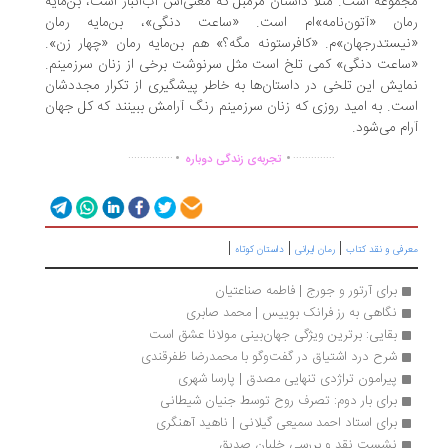
موعه است. مثلا داستان مُزمبل که معنی‌اش آب‌انبار است، بن‌مایه
ان «آتون‌نامه»‌ام است. «ساعت دنگی»، بن‌مایه رمان
یستدرجهان»م. «کافرستونه مگه؟» هم بن‌مایه رمان «چهار زن».
اعت دنگی» کمی تلخ است مثل سرنوشت برخی از زنان سرزمینم.
ایش این تلخی در داستان‌ها به خاطر پیشگیری از تکرار مجددشان
ت. به امید روزی که زنان سرزمینم رنگ آرامش ببینند که کل جهان
ام می‌شود.
.
.
...............
..............
تجربه‌ی زندگی دوباره
|
|
|
رفی و نقد کتاب
رمان ایرانی
داستان کوتاه
برای آرتور و جورج | فاطمه صناعتیان
نگاهی به رز فرانک بوییس | محمد صابری
بقایی: برترین ویژگی جهان‌بینی مولانا عشق است
شرح درد اشتیاق در گفت‌وگو با محمدرضا ظفرقندی
پیرامون تراژدی تنهایی مصدق | پارسا شهری
برای بار دوم: تصرف روح توسط جنیان شیطانی
برای استاد احمد سمیعی گیلانی | ناهید آهنگری
نشست نقد و بررسی خلبان صدیق