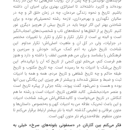
آیندهای تولیدش و چه پس از آن. روایت سال‌هایی که این آثار زنده
ده‌اند و کاربرد داشته‌اند تا استراتژی بهتری برای احیای آن داشته
شیم. تاریخ و نحوه زندگی مردمان، چه در زمان خلق اثر و چه در
لیان نگهداری و بهره‌برداری، لازمه رشته تحصیلی‌ام بوده و برای
اختن بهتر این آثار لزوما ‌باید در تاریخ بیش از هرچیز دیگری غور
یم. تاریخ پر از اتفاق‌ها و لحظه‌های ناب و شخصیت‌های اعجاب‌انگیز
ت و البته پر است از تکرار. تکرار و تکرار و تکرار. با تغییرات مختصر
 جزئیات، ولی در کل آن و ماهیت اصلی‌اش؛ تکرار مداوم. این
اخت تاریخ خیلی به آدم کمک می‌کند خودش و سرزمین و
هنگش را بشناسد و برای من هم همین لطف را داشته و دارد و هنوز
 فرصت کنم، می‌خلم توی کنجی از تاریخ که آن را نپالیده‌ام. این
ریخ بی‌شک با ادبیات به ما رسیده است. چه تاریخ مکتوب و تاریخ
قه حاکم و چه تاریخ شفاهی و تاریخ مردم، همه و همه با ادبیات
ت و ضبط و منتقل شده‌اند و بیشتر از هر چیزی این یگانگی بین آنها
ده و هست و نمی‌شود گفت پیوند، بلکه جزئی از پیکره تاریخ است
عنصر حیات‌بخشش. کالبد ظاهری تاریخ، ادبیات است و رشته ما هم
کاش در تاریخ می‌خواست و کالبدشکافی‌اش می‌شد شناخت ادبیات
این باعث تحریک علاقه من به ادبیات کهن و به‌خصوص داستان‌ها و
ون عرفانی و تعلیمی گذشته. البته با نثر بیشتر ارتباط برقرار می‌کنم تا
ون منظوم. علاقه‌مندی‌ام نثر متون کهن است.
ر می‌کنم بین آثارتان در «سمفونی بابونه‌های سرخ» خیلی به