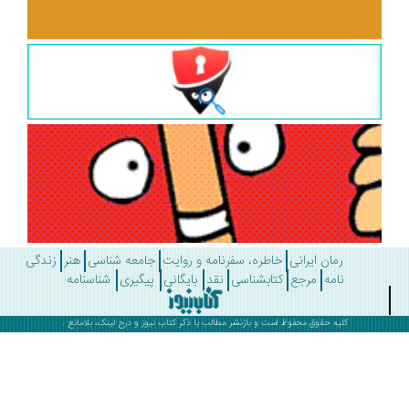
رمان ایرانی
خاطره، سفرنامه و روایت
جامعه شناسی
هنر
زندگی
نامه
مرجع
کتابشناسی
نقد
بایگانی
پیگیری
شناسنامه
کلیه حقوق محفوظ است و بازنشر مطالب با ذکر
کتاب نیوز
و درج لینک، بلامانع .