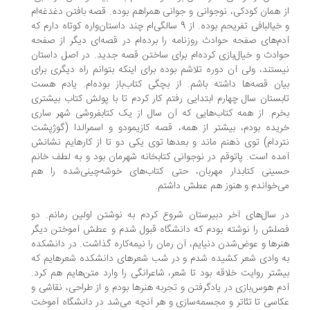
 همان کودکی، نوجوانی و جوانی همراهم بوده. قصه بافتن دغدغه‌ام
و خیالبافی تفریحم بوده. از 9 سالگی‌ام چند داستان‌واره کوتاه دارم که
م‌های صفحه حوادث روزنامه را برده‌ام در قصه‌ای دیگر از صفحه
ادث و خیال‌بازی کرده‌ام برای ساختن قصه جدید. در اصل داستان
ستند، ولی آن دوره تلاشم بوده برای اینکه بتوانم راه دیگری برای
ان قصه‌ها داشته باشم. از بچگی کتاب‌باز بوده‌ام. یادم هست
بستان سال چهارم ابتدایی رفتم کار کردم تا با پولش کتاب بیشتری
رم. از همه کتاب‌هایی که آن سال از یک کتابفروشی شهر ساری
یده بودم، بیشتر از همه، قصه کازیمودو و اسمرالدا (گوژپشت
ردام) توی ذهنم ماند و بعدها توی یکی دو تا از کارهایم نشانش
ده است. پاتوقم در نوجوانی کتابخانه شهرمان بود و به لطف خانم
ینی کتابدار مهربان، حتی کتاب‌های خوشه‌چینی‌شده را هم
‌خواندم و هنوز هم عطش داشتم.
 سال‌های آخر دبیرستان شروع کردم به نوشتن اولین رمانم. دو
لش را نوشته بودم که دانشگاه قبول شدم و عطش آموختن دیگر
رها و عوض‌شدن دنیایم، آن رمان را نیمه‌کاره گذاشت. در دانشکده
 وادی شعر کشیده شدم و در شب شعرهای دانشکده شعرهایم که
شتر روایت خلاقه بود تا شعر، شاعرانگی را وارد متن‌هایم هم کرد.
م هوس‌بازی در یادگرفتن و تجربه هنرها بودم و از طراحی، نقاشی و
اسی تا تئاتر و مجسمه‌سازی و هر آنچه می‌شد در دانشگاه آموخت