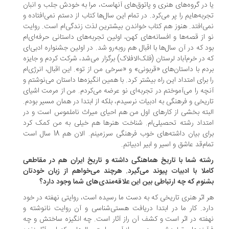
 در گروه‌های هنری و پاتوق‌های آنهاست، مرا به خودش جلب و انبان
ربه‌هایم را پر می‌کرد. در تمام این سال‌ها کتاب از دستم نمی‌افتاده و
ی‌افتد. هنوز هم کتاب خواندن بیشترین لذت زندگی‌ام است. روایت
 از قصه‌ها و افسانه‌های کهن، اولین تجربه‌های داستانی حرفه‌ای‌ام
د که در آن سال‌ها با اقبال هم روبه‌رو شد. در اولین جشنواره ادبی‌ای
 در خرم‌آباد لرستان (فلک‌الافلاک) برگزار می‌شد، شرکت کردم و جایزه
دم با داستان‌های «قربونی» و «سرخی من از تو». این اقبال، انرژی‌ام
 برای امتداد این راه بیشتر کرد. با همین انگیزه‌ها داستان می‌نوشتم و
چه را می‌آموختم در تجربه‌ای نو عرضه می‌کردم. من از مرمت اشیای
ریخی و فرهنگی به ادبیات نرسیدم، بلکه از ابتدا در همان مسیر بودم.
بته بخشی از کارهای اول من هم احیای میراث ناملموس است و در
تداد رشته تحصیلی‌ام. شناخت هنرها هم خیلی به من کمک کرد
برای بیان داشته‌های خوب فرهنگی سرزمینم. الان هم 18 سال است
ام‌قد عاشق و اسیر و ابیر ادبیاتم.
ته‌ شما با تاریخ هماهنگی داشته و تاریخ ایران هم در مقاطعی
ملا با ادبیات پیوند می‌گیرد. هرچند می‌خواهم از زبان خودتان
نوم که چه ارتباطی بین این علاقه‌مندی‌های شما وجود دارد؟
 اثر هنری تاریخی که به دست ما رسیده است، روایتی نهفته در خود
رد. کار ما در ابتدا دریافت هستی‌شناسی و آن روایت نانوشته و
فته در اثر است و کشف آن راز آثار است. چه انگیزه ساختش و چه