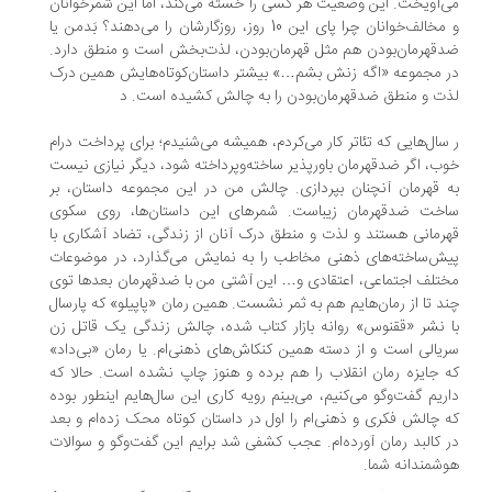
‌آویخت. این وضعیت هر کسی را خسته می‌کند، اما این شمرخوانان
و مخالف‌خوانان چرا پای این 10 روز، روزگارشان را می‌دهند؟ بَدمن یا
قهرمان‌بودن هم مثل قهرمان‌بودن، لذت‌بخش است و منطق دارد.
 مجموعه «اگه زنش بشم…» بیشتر داستان‌کوتاه‌هایش همین درک
ت و منطق ضدقهرمان‌بودن را به چالش کشیده است. د
سال‌هایی که تئاتر کار می‌کردم، همیشه می‌شنیدم؛ برای پرداخت درام
ب، اگر ضدقهرمان باورپذیر ساخته‌وپرداخته شود، دیگر نیازی نیست
 قهرمان آنچنان بپردازی. چالش من در این مجموعه داستان، بر
خت ضدقهرمان زیباست. شمرهای این داستان‌ها، روی سکوی
رمانی هستند و لذت و منطق درک آنان از زندگی، تضاد آشکاری با
ش‌ساخته‌های ذهنی مخاطب را به نمایش می‌گذارد، در موضوعات
تلف اجتماعی، اعتقادی و… این آشتی من با ضدقهرمان بعدها توی
د تا از رمان‌هایم هم به ثمر نشست. همین رمان «پاپیلو» که پارسال
 نشر «ققنوس» روانه بازار کتاب شده، چالش زندگی یک قاتل زن
یالی است و از دسته همین کنکاش‌های ذهنی‌ام. یا رمان «بی‌داد»
 جایزه رمان انقلاب را هم برده و هنوز چاپ نشده است. حالا که
ریم گفت‌وگو می‌کنیم، می‌بینم رویه کاری این سال‌هایم اینطور بوده
 چالش فکری و ذهنی‌ام را اول در داستان کوتاه محک زده‌ام و بعد
 کالبد رمان آورده‌ام. عجب کشفی شد برایم این گفت‌وگو و سوالات
شمندانه شما.