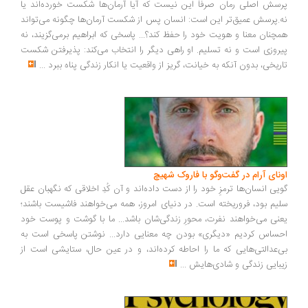
سش اصلی رمان صرفاً این نیست که آیا آرمان‌ها شکست خورده‌اند یا
.پرسش عمیق‌تر این است: انسان پس از شکست آرمان‌ها چگونه می‌تواند
چنان معنا و هویت خود را حفظ کند؟... پاسخی که ابراهیم برمی‌گزیند، نه
روزی است و نه تسلیم. او راهی دیگر را انتخاب می‌کند: پذیرفتن شکست
ریخی، بدون آنکه به خیانت، گریز از واقعیت یا انکار زندگی پناه ببرد
...
ونای آرام در گفت‌وگو با فاروک شهیچ
یی انسان‌ها ترمزِ خود را از دست داده‌اند و آن کُدِ اخلاقی که نگهبان عقل
یم بود، فروریخته است. در دنیای امروز، همه می‌خواهند فاشیست باشند؛
نی می‌خواهند نفرت، محورِ زندگی‌شان باشد... ما با گوشت و پوست خود
ساس کردیم «دیگری» بودن چه معنایی دارد... نوشتن پاسخی است به
‌عدالتی‌هایی که ما را احاطه کرده‌اند، و در عین حال، ستایشی است از
بایی زندگی و شادی‌هایش
...