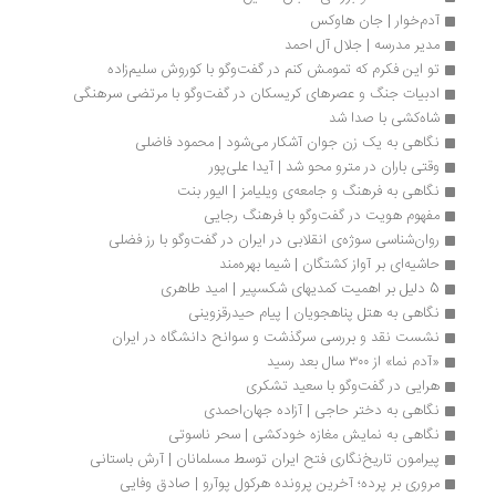
آدم‌خوار | جان هاوکس
مدیر مدرسه | جلال آل احمد
تو این فکرم که تمومش کنم در گفت‌‎وگو با کوروش سلیم‌زاده
ادبیات جنگ و عصرهای کریسکان در گفت‌وگو با مرتضی سرهنگی
شاه‌کشی با صدا شد
نگاهی به یک زن جوان آشکار می‌شود | محمود فاضلی
وقتی باران در مترو محو شد | آیدا علی‌پور
نگاهی به فرهنگ و جامعه‌ی ویلیامز | الیور بنت
مفهوم هویت در گفت‌وگو با فرهنگ رجایی
روان‌شناسی سوژه‌ی انقلابی در ایران در گفت‌وگو با رز فضلی
حاشیه‌ای بر آواز کشتگان | شیما بهره‌مند
5 دلیل بر اهمیت کمدیهای شکسپیر | امید طاهری
نگاهی به هتل پناهجویان | پیام حیدرقزوینی
نشست نقد و بررسی سرگذشت و سوانح دانشگاه در ایران
«آدم‌ نما» از ۳۰۰ سال بعد رسید
هرایی در گفت‌وگو با سعید تشکری
نگاهی به دختر حاجی | آزاده جهان‌احمدی
نگاهی به نمایش مغازه خودکشی | سحر ناسوتی
پیرامون تاریخ‌نگاری فتح ایران توسط مسلمانان | آرش باستانی
مروری بر پرده؛ آخرین پرونده هرکول پوآرو | صادق وفایی