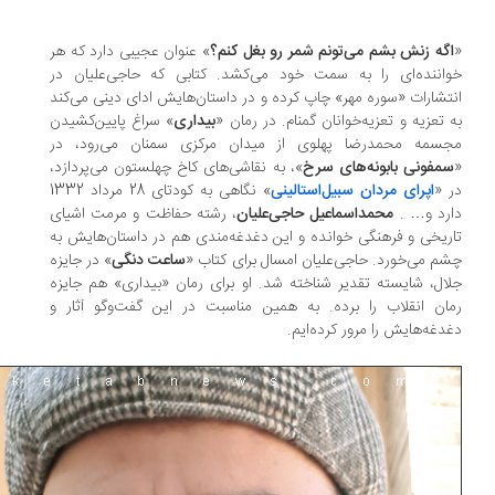
گه زنش بشم می‌تونم شمر رو بغل کنم؟
» عنوان عجیبی دارد که هر
اننده‌ای را به سمت خود می‌کشد. کتابی که حاجی‌علیان در
تشارات «سوره مهر» چاپ کرده و در داستان‌هایش ادای دینی می‌کند
 تعزیه و تعزیه‌خوانان گمنام. در رمان «
بیداری
» سراغ پایین‌کشیدن
سمه محمدرضا پهلوی از میدان مرکزی سمنان می‌رود، در
مفونی بابونه‌های سرخ
»، به نقاشی‌های کاخ چهلستون می‌پردازد،
 «
اپرای مردان سبیل‌استالینی
» نگاهی به کودتای 28 مرداد 1332
رد و… .
محمداسماعیل حاجی‌علیان
، رشته حفاظت و مرمت اشیای
ریخی و فرهنگی خوانده و این دغدغه‌مندی هم در داستان‌هایش به
م می‌خورد. حاجی‌علیان امسال برای کتاب «
ساعت دنگی
» در جایزه
ال، شایسته تقدیر شناخته شد. او برای رمان «بیداری»‌ هم جایزه
ان انقلاب را برده. به همین مناسبت در این گفت‌وگو آثار و
دغه‌هایش را مرور کرده‌ایم.