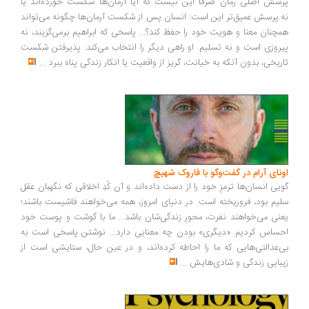
سش اصلی رمان صرفاً این نیست که آیا آرمان‌ها شکست خورده‌اند یا
.پرسش عمیق‌تر این است: انسان پس از شکست آرمان‌ها چگونه می‌تواند
چنان معنا و هویت خود را حفظ کند؟... پاسخی که ابراهیم برمی‌گزیند، نه
روزی است و نه تسلیم. او راهی دیگر را انتخاب می‌کند: پذیرفتن شکست
ریخی، بدون آنکه به خیانت، گریز از واقعیت یا انکار زندگی پناه ببرد
...
ونای آرام در گفت‌وگو با فاروک شهیچ
یی انسان‌ها ترمزِ خود را از دست داده‌اند و آن کُدِ اخلاقی که نگهبان عقل
یم بود، فروریخته است. در دنیای امروز، همه می‌خواهند فاشیست باشند؛
نی می‌خواهند نفرت، محورِ زندگی‌شان باشد... ما با گوشت و پوست خود
ساس کردیم «دیگری» بودن چه معنایی دارد... نوشتن پاسخی است به
‌عدالتی‌هایی که ما را احاطه کرده‌اند، و در عین حال، ستایشی است از
بایی زندگی و شادی‌هایش
...