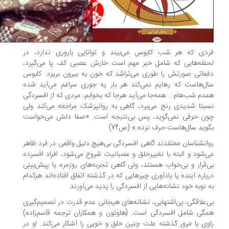
دی که هر شب کابوس می‌بیند و توانایی باروری ندارد، در
ظه‌هایی که شامل خبر مهم است خارش عصبی کف پا می‌گیرد،
عاتی صورتش را طوری می‌تراشد که خون به بیرون بریزد. کابوس
ل‌هاست که رهایم نمی‌کند هر بار یه جوری سراغم می‌آید شده
دم شب‌هام... همه‌جا می‌آید هر‌جا که بخوابم. مردی که از افسردگی
بتا شدیدی رنج می‌برد، گاهی به روانپزشک مراجعه می‌کند ولی
ن حرفی نمی‌گوید، پس بی‌نتیجه است. «صفا دلش می‌خواست
وید سال‌هاست حرف نزده.» (ص72)
انشناسان معتقدند گاهی افسردگی بی‌هیچ دلیل واقعی در فرد ظاهر
‌شود و البته با تغییرخلق و عصبانیت شروع می‌شود، افراد افسرده
‌قرار و بی‌خواب هستند، ولی گاهی تجربه‌های روزمره یا پیش‌بینی
باره آینده یا یادآوری چیزهایی که در گذشته اتفاق افتاده‌اند هرکدام
 نوبه خود نشانه‌هایی از افسردگی را پدید می‌آورند.
‌علاقگی، بی‌اشتهایی، نشانه‌های هیجانی عدم قدرت در تصمیم‌گیری
گی شامل افسردگی است. (هاوتون و همکاران ترجمه قاسم‌زاده)
وی با مرور گذشته علت چنین خلق و خویی را آشکار می‌کند. او در