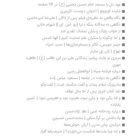
عهد دل با مسجد امام حسن مجتبی (ع) در 84 صفحه
شازده کوچولو | آنتوان دوسنت اگزوپری
نگاه واقعی به نظریه‌ی فیلم پس از لاکان | علیرضا امیرحاجبی
نگاهی به سه‌گانه ینگه دنیا (یو. اس. ای.)| شهرام خانی
از خواب پلنگ و باران تمشک تقدیر شد
و اما چگونه با منکران علم صحبت کنیم | الهه شمس
جیمز جویس، تئاتر و مسخره‌بازی‌ها | حمید احیاء
تهوع | ژان پل سارتر
مروری بر وارث پیامبر؛ زندگانی علی بن ابی طالب (ع) | طاهره 
مهری
درباره‌ فرشته‌ سیاه | ابوالفضل رجبی
نگاهی به دولت در جامعه | مسعود عباس زاده
مادربزرگ سلام رساند و گفت متأسف است | گفت‌وگو
نقد کتاب امروز پس از ۵۰ سال توقف
و اما یکی بود و یکی نبود، هرمزد بود و اهریمن نبود |  ثمین 
بابازاده	
درباره رودخانه تمبی | طلا نژادحسن
یادداشتی بر گرگ‌سالی | محمدحسن حسینی 
درباره‌ی رمان مدرن | آرش خوش‌صفا
و اما چرا ملت‌ها شکست می‌خورند؟ | حنیف‌رضا گلزار