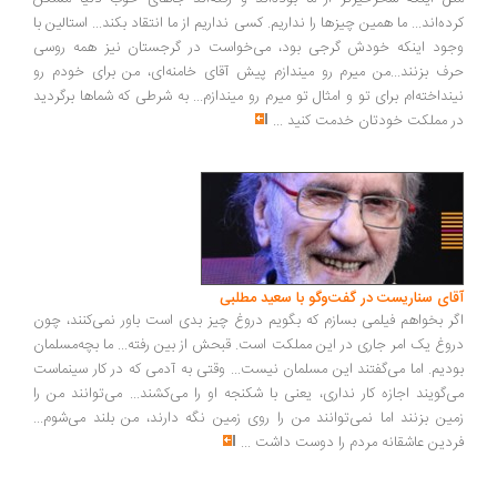
ده‌اند... ما همین چیزها را نداریم. کسی نداریم از ما انتقاد بکند... استالین با
ود اینکه خودش گرجی بود، می‌خواست در گرجستان نیز همه روسی
ف بزنند...من میرم رو میندازم پیش آقای خامنه‌ای، من برای خودم رو
نداخته‌ام برای تو و امثال تو میرم رو میندازم... به شرطی که شماها برگردید
 مملکت خودتان خدمت کنید
...
ای سناریست در گفت‌وگو با سعید مطلبی
ر بخواهم فیلمی بسازم که بگویم دروغ چیز بدی است باور نمی‌کنند، چون
وغ یک امر جاری در این مملکت است. قبحش از بین رفته... ما بچه‌مسلمان
دیم. اما می‌گفتند این مسلمان نیست... وقتی به آدمی که در کار سینماست
‌گویند اجازه کار نداری، یعنی با شکنجه او را می‌کشند... می‌توانند من را
ین بزنند اما نمی‌توانند من را روی زمین نگه دارند، من بلند می‌شوم...
دین عاشقانه مردم را دوست داشت
...