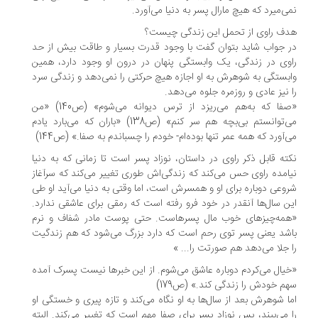
ی‌میرد که هیچ مارال پسر به دنیا می‌آورد.
ف راوی از تحمل این زندگی چیست؟
 جواب شاید بتوان گفت با وجود قدرت بسیار و طاقت بیش از حد
وی در زندگی، یک وابستگی پنهان در درون او وجود دارد، همین
بستگی به شوهرش به او اجازه هیچ حرکتی را نمی‌دهد و زندگی سرد
 نیز عادی و روزمره جلوه می‌دهد.
«صفا که به‌هم می‌ریزد از ترس دیوانه می‌شوم» (ص140) «من
می‌توانستم بی‌بچه هم سر کنم» (ص138) «باران که می‌بارد یادم
‌آورد که همه عمر تنها بوده‌ام- خودم را چسباندم به صفا.» (ص144)
ته قابل ذکر راوی در داستان، نوزاد پسر است تا زمانی که به دنیا
امده راوی حس می‌کند که زندگی‌اش طوری تغییر می‌کند که سرآغاز
وعی دوباره برای او و همسرش است، اما وقتی به دنیا می‌آید او طی
ن سال‌ها آنقدر در خود فرو رفته است که رمقی برای عاشقی ندارد.
مه‌چیزهای خوب مال پسرهاست. حتی پوست مادر شفاف و نرم
شد یعنی پسر توی رحم است که دارد بزرگ می‌شود که هم زندگیت
 جلا می‌دهد هم صورتت را... »
یال می‌کردم دوباره عاشق می‌شوم. از این خبرها نیست پسرک آمده
م خودش را زندگی کند.» (ص179)
ا شوهرش بعد از سال‌ها به او نگاه می‌کند و تازه پیری و خستگی او
 می‌بیند، پس نوزاد پسر برای صفا مهم است که تغییر می‌کند. البته