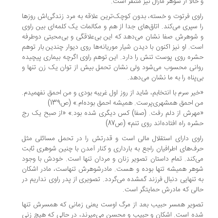
حالا از شوهر مارال نیز متنفر است.
وی فرتوت و خسته، بدون کوچک‌ترین علاقه به مرد زندگی‌اش روزها
 سپری می‌کند. اتاق‌های جدا از هم و مکالمات یک کلمه‌ای بین راوی
شوهرش صفا نشان می‌دهد که این بی‌علاقگی و بی‌محبتی دو‌طرفه
ت. او نیز اکنون با دیدن شیار موریانه‌ها روی دیوار چندین بار توهم
ره روی پوست تنش را دارد. این توهم راوی اگرچه بیماری پیچیده
انی محسوب می‌شود ولی نشان تحمل بیش از توان یک زن تنها و
‌پناه را به ما نشان می‌دهد.
یر سرم با انتخابم، شاید از روز اول غریبه بودی و من احمق نفهمیدم.
 احمق همشهری‌پرست. همیشه احمق بوده‌ام.» (ص139)
هرش از دلم رفت. (صفا) کس دیگری شده بود.» «از صبح یک رج
ره راه افتاده‌اند روی تنم» (ص87)
وی دارای استقلال مالی است و قدرتش را در تحمل مسائلی مثل
ف‌های اطرافیان راجع به بارداری و کنار آمدن با چنین شوهری ثابت
‌کند. تمام داستان تصویر زنان و مردان تنها است. خودش با وجود
هر همیشه تنها بوده و هست. مادرشوهرش تنهاست، مادر اشکان
 تنهایی دنبال فرزند گمشده می‌گردد. تصویری از پدر راوی نداریم در
لی که مادرش حمایتگر است.
ویر همسر حبیب بعد از مرگ اوست یعنی زمانی که همسرش تنها
ه است. اشکان و حبیب و محسن می‌میرند، در حالی که هیچ زنی