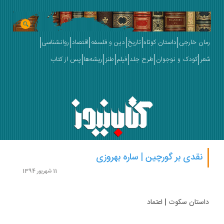
ان خارجی
داستان کوتاه
تاریخ
دین و فلسفه
اقتصاد
روانشناسی
ر
کودک و نوجوان
طرح جلد
فیلم
طنز
ریشه‌ها
پس از کتاب
نقدی بر گورچین | ساره بهروزی
11 شهریور 1394
ستان سکوت | اعتماد