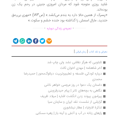
ید روزی متوجه شود که مردان امروزی جنینی در رحم یک زن
ده‌اند.
«پسرک از همین حالا دارد به بندم می‌کشد.» (ص183) «مهری بی‌رمق
دید، مارال اسمش را گذاشته بود خنده خشم و سکوت.»
.
.
..............
...............
تجربه‌ی زندگی دوباره
|
|
رفی و نقد کتاب
رمان ایرانی
تابلویی که هرگز نقاشی نشد ولی چاپ شد
آخر شاهنامه | مهدی اخوان ثالث
درباره کودکی، فلسفه و تعلیم‌وتربیت دیالوگ‌محور | حمیدرضا 
محمدی
داستان یک دعوا در روز عروسی خواهر ناتنی
نگاهی به بچه‌های تانر | پیام حیدرقزوینی
پیرامون پیوند زدن انگشت اشاره | میلاد ظریف
گزارشی از نشست نقد ایران و سازمان سیا
تذکرة الاولیاء | عطار نیشابوری
رازهای زنانه در آب و آتش و آینه باز | زهره مسکنی