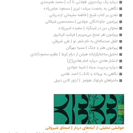
درباره یک پیاده‌روی طولانی تا آب | محمد هنرمندی
نگاهی به رخصت مرشد؛ تبریز | مسعود عباس‌زاده
نقدی بر کتاب شبح | فاطمه سلیمانی ازندریانی
پیرامون جاودانگان جولایی | محمدمعین شرفائی
ستوان من در لنینگراد | سعیده امین‌زاده
پیرامون هر صبح می‌میریم | فرشید قربانپور
طفل صدساله‌ای به نام شعر نو | علی شروقی
پیرامون هنر و جنگ | سمیه مهرگان
تحلیل ساختارگرایانه هیلن از درامِ کربلا | عظیم محمودآبادی
انتشار هادی درباره امام هادی(ع)
درباره بردپیت سیاه | شیما جوادی
نگاهی به پروانه و تانک | احمد غلامی
ماجراهای شرلوک هولمز  | آرتور کانن دویل
انشی تحلیلی از آینه‌های دردار | اسحاق شیروانی