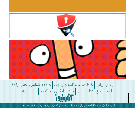
رمان ایرانی
خاطره، سفرنامه و روایت
جامعه شناسی
هنر
زندگی
نامه
مرجع
کتابشناسی
نقد
بایگانی
پیگیری
شناسنامه
کلیه حقوق محفوظ است و بازنشر مطالب با ذکر
کتاب نیوز
و درج لینک، بلامانع .