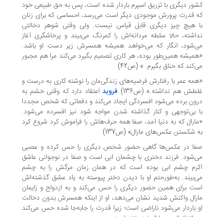
ور دیگری با تزریق اسپرم باردار شده است، پس به حق طبیعی خود
 قدرت پرورش موجودی دیگر است می‌رسد، احساسی که برای زنان
 هیچ چیز دیگری قابل قیاس نیست. ولی وقتی شوهر دخالتی
اشته، حالا سلطه مردانه‌اش را کمرنگ می‌بیند و پرخاشگری آغاز
‌شود، انگار که می‌خواهد همیشه همسرش زیر دست او باشد.
میشه همین‌طور بوده، هر کاری تصمیم بگیرد می‌کند مرا هم مجبور
‌کند که حناق بگیرم. » (ص42)
مه عمر با رفتارش فرضیه‌های زندگی‌مان را نوشته کاری به درست و
طش هم نداشته.» (ص136)
فروید
اعتقاد دارد که وقتی خشم به
ون برده می‌شود افسردگی ایجاد می‌کند و دفعاتی که شخص مجددا
 بی‌توجهی و کنار گذاشته شدن مواجه شود نیز افسرده می‌شود.
ارال که به دنیا آمد، صفا همه حرف‌هاش را فراموش کرد شروع کرد
 شکستن عکس‌های مارال» (ص137)
ا در عکس‌ها گاهی حضور شخص دیگری را حس کرده و عصبی
‌شود. فرزند دختری با چشمان آبی است و صفا در نوجوانی عاشق
رم چشم آبی بوده است که در همان زمان مرگش را به چشم
‌بیند. به‌طور‌حتم او با دیدن دختر پیوسته به یاد عشق گذشته‌اش
ت برای همین حضور دیگری را حس می‌کند و به ازدواج و زایمان
رال واکنش شدید نشان می‌دهد، او از اینکه همسرش بدون دخالت
 باردار می‌شود ناراضی است؛ زیرا قدرت را جابه‌جا شده حس می‌کند