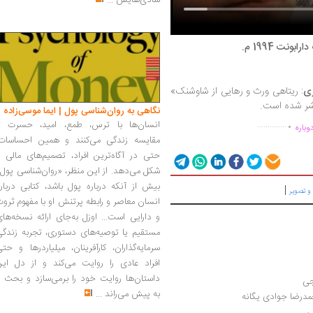
شادی‌هایش
...
ونت 1994 م.
ری
: ریتاهی ورث و رهایی از شاوشنک»
نتشر شده است.
.
نگاهی به روان‌شناسی پول | ایما موسی‌زاده
انسان‌ها با ترس، طمع، امید، حسرت و
..............
وباره
مقایسه زندگی می‌کنند و همین احساسات،
حتی در آگاه‌ترین افراد، تصمیم‌های مالی ر
شکل می‌دهد. از این منظر، «روان‌شناسی پول
بیش از آنکه درباره پول باشد، کتابی دربار
|
و تصویر
انسان معاصر و رابطه پرتنش او با مفهوم ثرو
و دارایی است... اوزل به‌جای ارائه نسخه‌ها
مستقیم یا توصیه‌های دستوری، تجربه زندگی
سرمایه‌گذاران، کارآفرینان، میلیاردرها و حت
افراد عادی را روایت می‌کند و از دل این
داستان‌ها روایت خود را برمی‌سازد و بحث ر
جی
به پیش می‌راند
...
درضا جوادی یگانه
ی