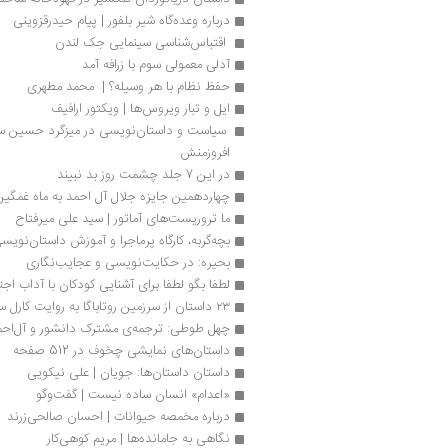
درباره وعده‌گاه شیر بلفور | پیام حیدرقزوینی
 اقتباس‌شناسی سینمایی جک لندن 
آدلی معمولی سوم با زرافه آمد
حفظ نظام با هر وسیله؟ |  محمد مطهری
ایل و‌ تبار ویروس‌ها | ویکتور ارافیف
افروزمنش
در این 7 جلد چشمت روز بد نبیند
چهاردهمین جایزه جلال آل احمد به ماه غمگین
ما تروریست‌های آماتور | سید علی میرفتاح
بچه‌گربه، کارگاه پرماجرا و آموزش داستان‌نویس
بحیره: در حکایت‌نویسی و عجایب‌نگاری
لطفا بگو لطفا برای آشنایی کودکان با آداب اج
۲۳ داستان از سرزمین روتاباگا به روایت کارل سندبرگ
چهل طوطی: ترجمه‌ی مشترک دانشور و آل‌احم
داستان‌های نمایشی چخوف در 512 صفحه
داستان داستان‌ها: جویان | علی نیکویی
«اعدام» انسان ساده نیست | گفت‌وگو
درباره مخمصه حیوانات | احسان صالحی‌زرند
نگاهی به جامانده‌ها | مریم کوهی‌کار