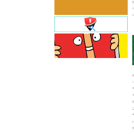
و
ت
ت
و
و
ر