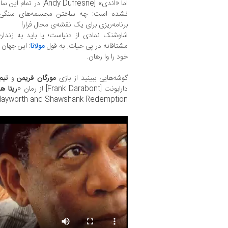
اما «اندی» [ndy Dufresne
نشده است: چه ساختن مجسمه‌های سنگی ک
برنامه‌ریزی برای یک نقشه‌ی محال فرار!
شاوشنک نمادی از دنیاست؛ یا باید به زندان
مشتاقانه در پی حیات. به قول
مولانا
: این جهان 
خود را وا رهان.
گوشه‌هایی ببینید از بازی
مورگان فریمن
و
تیم
دارابونت [Frank Darabont] از رمان «
ریتا ه
Hayworth and Shawshank Redemption] اث