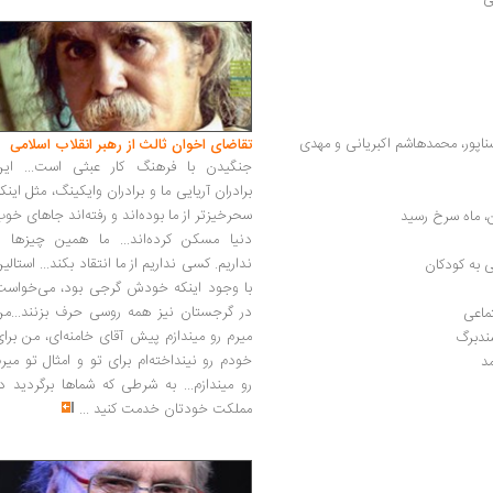
 سیاست و داستان‌نویسی در میزگرد حسین سناپور، محمدهاشم اکبریانی و مهدی 
تقاضای اخوان ثالث از رهبر انقلاب اسلامی
جنگیدن با فرهنگ کار عبثی است... این
برادران آریایی ما و برادران وایکینگ، مثل اینک
سحرخیزتر از ما بوده‌اند و رفته‌اند جاهای خو
، ماه سرخ رسید
دنیا مسکن کرده‌اند... ما همین چیزها را
نداریم. کسی نداریم از ما انتقاد بکند... استالی
ی به کودکان
با وجود اینکه خودش گرجی بود، می‌خواست
در گرجستان نیز همه روسی حرف بزنند...من
تماعی
میرم رو میندازم پیش آقای خامنه‌ای، من برا
خودم رو نینداخته‌ام برای تو و امثال تو میر
د
رو میندازم... به شرطی که شماها برگردید د
مملکت خودتان خدمت کنید
...