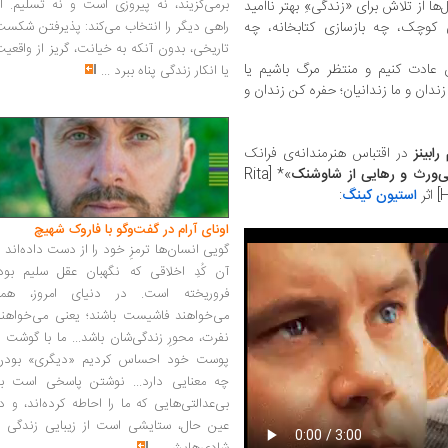
برمی‌گزیند، نه پیروزی است و نه تسلیم. ا
A] در تمام این سال‌ها از تلاش برای «زندگی»ِ بهتر ناامید
وچک، چه بازسازی کتابخانه، چه
راهی دیگر را انتخاب می‌کند: پذیرفتن شکس
تاریخی، بدون آنکه به خیانت، گریز از واقعی
 عادت کنیم و منتظر مرگ باشیم یا
یا انکار زندگی پناه ببرد
...
زندان و ما زندانیان؛ حفره کن زندان و
 رابینز
در اقتباس هنرمندانه‌ی فرانک
ی‌ورث و رهایی از شاوشنک
»* [Rita
ر
استیون کینگ
:
اونای آرام در گفت‌وگو با فاروک شهیچ‭
گویی انسان‌ها ترمزِ خود را از دست داده‌اند 
آن کُدِ اخلاقی که نگهبان عقل سلیم بود،
فروریخته است. در دنیای امروز، همه
می‌خواهند فاشیست باشند؛ یعنی می‌خواهند
نفرت، محورِ زندگی‌شان باشد... ما با گوشت 
پوست خود احساس کردیم «دیگری» بودن
چه معنایی دارد... نوشتن پاسخی است به
بی‌عدالتی‌هایی که ما را احاطه کرده‌اند، و د
عین حال، ستایشی است از زیبایی زندگی و