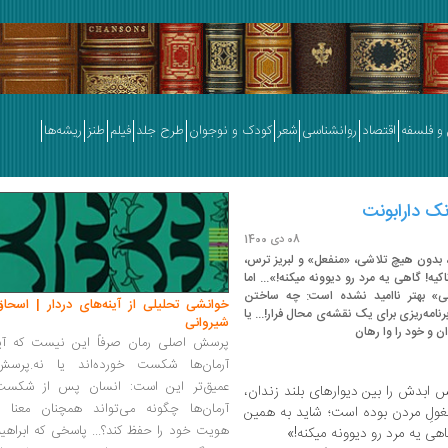
و فلسفه
اقتصاد
روانشناسی
شعر
کودک و نوجوان
طرح جلد
فیلم
طنز
ریشه‌ها
ک دارابونت
08 دی 1400
 بدون هیچ تلاشی، «منفعل» و لبریز ترس،
ه! گاهی یه مرد رو دیوونه میکنه!»... اما
گی» بهتر ناامید نشده است: چه ساختن
خوانشی تحلیلی از آینه‌های دردار | اسحاق
مه‌ریزی برای یک نقشه‌ی محال فرار!... یا
شیروانی
ان و خود را وا رهان
پرسش اصلی رمان صرفاً این نیست که آیا
آرمان‌ها شکست خورده‌اند یا نه.پرسش
عمیق‌تر این است: انسان پس از شکست
 چهل سال از حبس ابدش را بین دیوارهای بلند زندان،
آرمان‌ها چگونه می‌تواند همچنان معنا و
ولِ مردن بوده است؛ شاید به همین
هویت خود را حفظ کند؟... پاسخی که ابراهی
هی یه مرد رو دیوونه میکنه!»