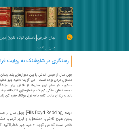
رمان خارجی
داستان کوتاه
تاریخ
دین 
پس از کتاب
رستگاری در شاوشنک به روایت فران
چهل سال از حبس ابدش را بین دیوارهای بلند زندان،
مشغولِ مردن بوده است... می گوید: «امید چیز خطرناکی
«اندی» در تمام این سال‌ها از تلاش برای «زند
مجسمه‌های سنگی کوچک، چه بازسازی کتابخانه، چه برنا
باید به زندان عادت کنیم یا به قول مولانا: حفره کن زند
«
رد
» [Ellis Boyd Redding]
بدون هیچ تلاشی، «منفعل» و لبریز ترس، مشغ
خاطر است که می گوید: «امید چیز خطرناکیه! گا