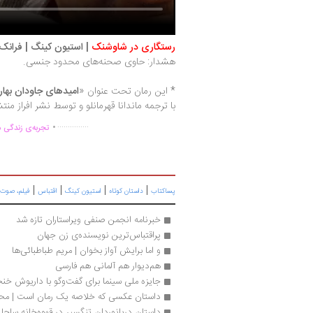
رستگاری در شاوشنک
| استیون کینگ | فرانک داراب
هشدار: حاوی صحنه‌های محدود جنسی.
* این رمان تحت عنوان «
امیدهای جاودان بها
با ترجمه ماندانا قهرمانلو و توسط نشر افراز م
.
...............
تجربه‌ی زندگی د
|
|
|
|
پساکتاب
داستان کوتاه
استیون کینگ
اقتباس
فیلم، صوت 
خبرنامه انجمن صنفی ویراستاران تازه شد
پراقتباس‌ترین نویسنده‌ی زن جهان
و اما برایش آواز بخوان | مریم طباطبائی‌ها 
هم‌دیوار هم آلمانی هم فارسی
جایزه ملی سینما برای گفت‌وگو با داریوش خن
داستان عکسی که خلاصه یک رمان است | محم
داستان‌ دریانوردان تنگسیر در قهوه‌خانه ساحل