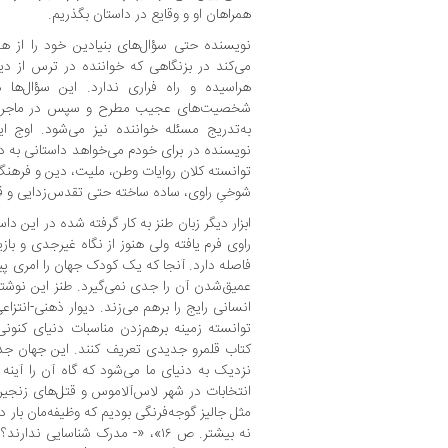
همراهان او و وقایع در داستان بگذریم.
نویسنده حتی سؤال‌های بنیادین خود را از ه
می‌کند در بزنگاهی که خواننده در ترس از د
هراسیده و راه فراری ندارد. این سؤال‌ها 
شخصیت‌های عجیب مطرح و سپس در ماجراها
به‌تدریج مسئله خواننده نیز می‌شود. اوج 
نویسنده در برای خودم می‌خواهد داستانی به دا
توانسته کلان روایات وطن، ملیت، دین و فرهنگ ر
شوخیِ راوی، ساده ساخته حتی تقدس‌زدایی و ق
ابزار دیگر زبان طنز به‌ کار گرفته شده در این د
راوی فرم یافته ولی هنوز از نگاه غیرجدی و با
فاصله دارد. آنجا که یک کودک جهان را امری پیش
عمیق‌شدن آن را جدی نمی‌گیرد. طنز این نوشت
انسانی رایج را برهم می‌زند. دیوار ذهنی-انتزا
توانسته زمینه برهم‌زدن مناسبات دنیای کنونی 
کتاب قلمرو جدیدی تعریف کنند. این جهان جد
نزدیک به دنیای ما می‌شود که گاه آن را آینه
انتخابات در شهر لاس‌آلاموس و قتل‌های زنجیر
مثل جالیز گوجه‌فرنگی بودیم که وظیفه‌مان بار 
نه بیشتر. ص ۱۶»، «- مدرک شناسایی 