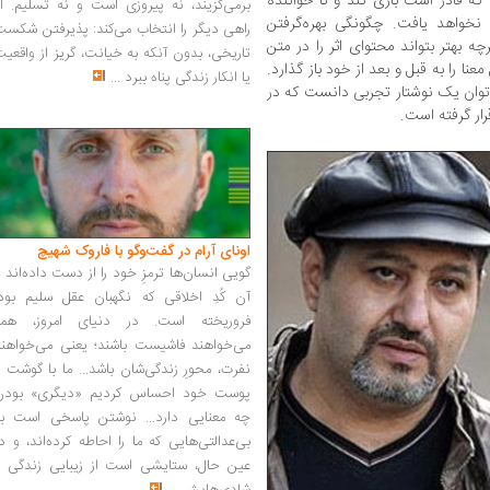
که قادر است بازی کند و تا خواننده
برمی‌گزیند، نه پیروزی است و نه تسلیم. ا
نخواهد یافت. چگونگی بهره‌گرفتن
راهی دیگر را انتخاب می‌کند: پذیرفتن شکس
ه بهتر بتواند محتوای اثر را در متن
تاریخی، بدون آنکه به خیانت، گریز از واقعی
نا را به قبل و بعد از خود باز گذارد.
یا انکار زندگی پناه ببرد
...
می‌توان یک نوشتار تجربی دانست که در
رار گرفته است.
اونای آرام در گفت‌وگو با فاروک شهیچ‭
گویی انسان‌ها ترمزِ خود را از دست داده‌اند 
آن کُدِ اخلاقی که نگهبان عقل سلیم بود،
فروریخته است. در دنیای امروز، همه
می‌خواهند فاشیست باشند؛ یعنی می‌خواهند
نفرت، محورِ زندگی‌شان باشد... ما با گوشت 
پوست خود احساس کردیم «دیگری» بودن
چه معنایی دارد... نوشتن پاسخی است به
بی‌عدالتی‌هایی که ما را احاطه کرده‌اند، و د
عین حال، ستایشی است از زیبایی زندگی و