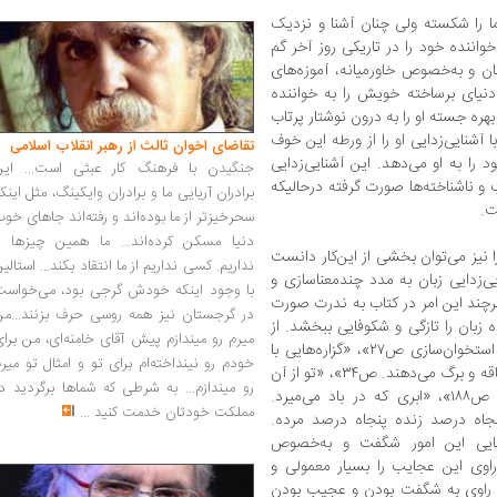
ا را شکسته ولی چنان آشنا و نزدیک
واننده خود را در تاریکی روز آخر گم
هان و به‌خصوص خاورمیانه، آموزه‌های
نیای برساخته خویش را به خواننده
هره جسته او را به درون نوشتار پرتاب
با آشنایی‌زدایی او را از ورطه این خوف
تقاضای اخوان ثالث از رهبر انقلاب اسلامی
را به او می‌دهد. این آشنایی‌زدایی
جنگیدن با فرهنگ کار عبثی است... این
 و ناشناخته‌ها صورت گرفته درحالیکه
برادران آریایی ما و برادران وایکینگ، مثل اینک
ت.
سحرخیزتر از ما بوده‌اند و رفته‌اند جاهای خو
دنیا مسکن کرده‌اند... ما همین چیزها را
 نیز می‌توان بخشی از این‌کار دانست
نداریم. کسی نداریم از ما انتقاد بکند... استالی
ی‌زدایی زبان به مدد چندمعناسازی و
با وجود اینکه خودش گرجی بود، می‌خواست
هرچند این امر در کتاب به ندرت صورت
در گرجستان نیز همه روسی حرف بزنند...من
زبان را تازگی و شکوفایی ببخشد. از
میرم رو میندازم پیش آقای خامنه‌ای، من برا
جمله: «آسمان نیزار سایه‌ها. ص ۱۳»، «کارگاه استخوان‌سازی ص۲۷»، «گزاره‌هایی با
خودم رو نینداخته‌ام برای تو و امثال تو میر
معانی مرکب که مثل مشکلات ریشه می‌کنند ساقه و برگ می‌دهند. ص۳۴»، «تو از آن
رو میندازم... به شرطی که شماها برگردید د
آدم‌هایی که مثل قند نود سال عمر می‌کنند. ص۱۸۸»، «ابری که در باد می‌میرد.
مملکت خودتان خدمت کنید
...
پنجاه درصد زنده پنجاه درصد مرده.
 نظام هستی است. ص۲۵۴» زیبایی این امور شگفت و به‌خصوص
راوی این عجایب را بسیار معمولی و
راف راوی به شگفت بودن و عجیب بودن