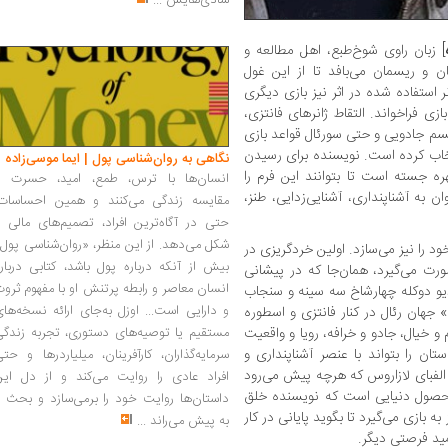
شادی‌هایش
...
] زبان راوی شوخ‌طبع، اهل مطالعه و
 و ریسمان می‌بافد تا از این غول
ر استفاده شده در اثر نیز بازی دیگری
ازی فراخواند. التقاط ژانرهای فانتزی،
یسم جادویی و حتی سورئال قواعد بازی
تخاب کرده است. نویسنده برای رسیدن
نگاهی به روان‌شناسی پول | ایما موسی‌زاده
ره جسته است تا بتوانند این فرم را
انسان‌ها با ترس، طمع، امید، حسرت و
ن به آشناپنداری، آشنایی‌زدایی، طنز،
مقایسه زندگی می‌کنند و همین احساسات،
حتی در آگاه‌ترین افراد، تصمیم‌های مالی ر
شکل می‌دهد. از این منظر، «روان‌شناسی پول
 را نیز می‌سازد. اولین خردگریزی در
بیش از آنکه درباره پول باشد، کتابی دربار
ورت می‌گیرد، همان‌جا که در پیشانی
انسان معاصر و رابطه پرتنش او با مفهوم ثرو
یو دوکله چهارشاخ سه سینه و سنجاب
و دارایی است... اوزل به‌جای ارائه نسخه‌ها
 جهان رئال در کنار فانتزی و اسطوره
و خیال، جادو و خرافه، رویا و واقعیت
مستقیم یا توصیه‌های دستوری، تجربه زندگی
ن را بتواند با عنصر آشناپنداری و
سرمایه‌گذاران، کارآفرینان، میلیاردرها و حت
 الفبای لازاروس که هرچه پیش می‌رود
افراد عادی را روایت می‌کند و از دل این
محصول دنیایی است که نویسنده خلق
داستان‌ها روایت خود را برمی‌سازد و بحث ر
به بازی می‌گیرد تا بگوید پایانی در کار
به پیش می‌راند
...
مید فرصتی دیگر.