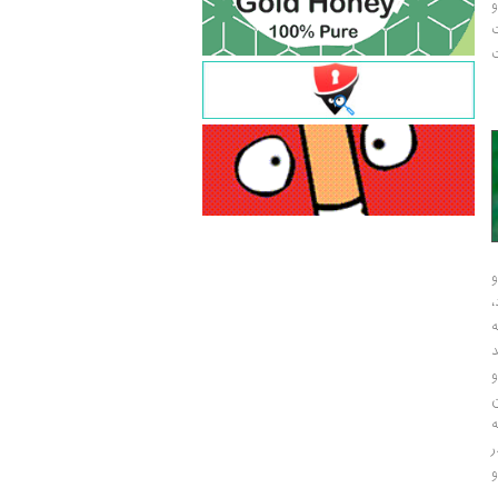
و
ت
ت
و
و
ر