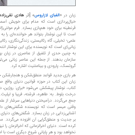
زبان در «
الفبای لازاروس
» [اثر
هادی تقی‌زاده
خیال‌پردازی است که مدام برای خویش آسمان
قرنطینه برای خود هم‌بازی بسازد. فرم مولتی‌ژان
است تا این نوشتار بتواند هر خواننده‌ای را به ب
علمی- تخیلی، گاه رئالیستی، زندگی‌نگاری، رئال
زبانی‌ای است که نویسنده برای این نوشتار ان
به چنین حدی از تلفیق از عناصری در زبان به
سازمان بدهند. از جمله این عناصر زبانی می‌توا
گروتسک، پارودی و بینامتنیت اشاره کرد.
هر بازی جدید قواعد منطق‌شکن و هنجارشکن خود
زبان این کتاب در حوزه قوانین دنیای واقع ص
کتاب، نوشتار پیشکش می‌شود «برای: روژین، د
درخت بلوط. به: طاهره، فرشته، فریبا و لیلیث.»
جمع می‌گردد. درآمیختن دنیاهایی سرشار از علم 
وقتی میسر است که نویسنده شگفتی‌های داستا
آشنایی‌زدایی در زبان بسازد. شگفتی‌های دنیای
بر جدیت و منطق‌گرایی آن افزوده می‌گردد. 
کرده است. دنیای آخرالزمانی که آخرالزمان را نیز 
نخواهد بود و هر پایانی شروع دیگری است با ا