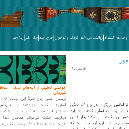
و فلسفه
اقتصاد
روانشناسی
شعر
کودک و نوجوان
طرح جلد
فیلم
طنز
ریشه‌ها
 عربی
14 مهر 1400
خوانشی تحلیلی از آینه‌های دردار | اسحاق
شیروانی
پرسش اصلی رمان صرفاً این نیست که آیا
تراکتاتس
می‌گوید هر چیز که ممکن
آرمان‌ها شکست خورده‌اند یا نه.پرسش
نمی‌تواند به‌ آسانی گفته شود باید
عمیق‌تر این است: انسان پس از شکست
دوم این سکوت را می‌شکند و از همین
آرمان‌ها چگونه می‌تواند همچنان معنا و
سنن می‌رسد. زبان، فرم بیان است که
هویت خود را حفظ کند؟... پاسخی که ابراهی