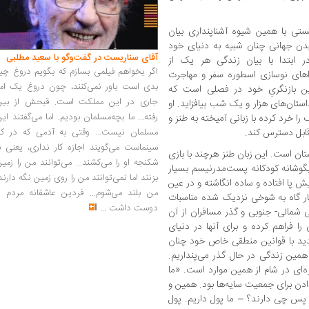
ستی با همین شیوه آشناپنداری بیان
یدن جهانی چنان شبیه به دنیای خود
آقای سناریست در گفت‌وگو با سعید مطلبی
در ابتدا با بیان زندگی هر یک از
اگر بخواهم فیلمی بسازم که بگویم دروغ چی
ی نوسازی اسطوره سفر و مهاجرت
بدی است باور نمی‌کنند، چون دروغ یک امر
این بازنگریِ خود در فصلی است که
جاری در این مملکت است. قبحش از بین
ستان‌های هزار و یک شب بیافزاید. او
رفته... ما بچه‌مسلمان بودیم. اما می‌گفتند ای
ا خرد کرده با زبانی آمیخته به طنز و
مسلمان نیست... وقتی به آدمی که در کار
ابل دسترس کند.
سینماست می‌گویند اجازه کار نداری، یعنی ب
استان است. این زبان طنز هرچند با بازی
شکنجه او را می‌کشند... می‌توانند من را زمی
زیگوشانه کودکانه پست‌مدرنیسم بسیار
بزنند اما نمی‌توانند من را روی زمین نگه دارند
 پا افتاده و ساده انگاشته و در عین
من بلند می‌شوم... فردین عاشقانه مردم را
ار گاه به شوخی نزدیک شده مناسبات
دوست داشت
...
عی شمالی- جنوبی و گذر مسافران از آن
را فراهم کرده و برای آنها در دنیای
ید با قوانین منطقی خاص خود چنان
 همین زندگی در حال گذر می‌پنداریم.
ه‌ای در شام از همین موارد است. «ما
دادن برای جمعیت سایه‌ها بود. همین و
ندارند؟ پس چی دارند؟ – ما پول داریم. پول