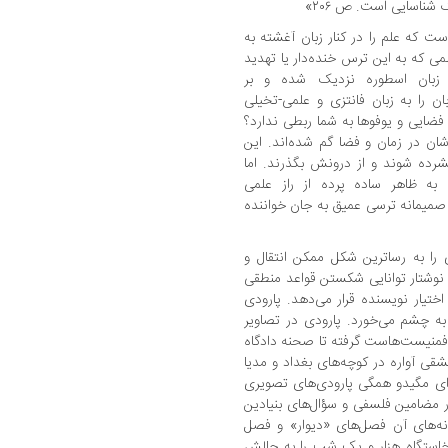
شناسایی است. ص ۲۰۶»
 که علم را در کنار زبان آغشته به
می که به این ترس خنده‌دار یا تهدید
 زبان اسطوره نزدیک شده و بر
بان را به زبان فانتزی و علمی-تخیلی
فضایی و یوفوها به شما ربطی ندارد؟
شان در زمان و فضا گم شده‌اند. این
فشرده شوند و از درونش بگذرند. اما
 به ظاهر ساده پرده از راز علمی
 صمیمانه ترسی عمیق به جان خواننده
را به رسا‌ترین شکل ممکن انتقال و
ن نوشتار توانایی شکستن قواعد منطقی
اختیار نویسنده قرار می‌دهد. پارودی
ه چشم می‌خورد. پارودی در تصاویر
ه فمنیست‌هاست گرفته تا صحنه دادگاه
شقی آواره در کوچه‌های بغداد و مدیا
ندای مگیدو همگی پارودی‌های تصویری
 مضامین فلسفی و سؤال‌های بنیادین
ه‌های آن فصل‌های «دیوار» و فصل
خاستگاه هزار و یک شب را به چالش