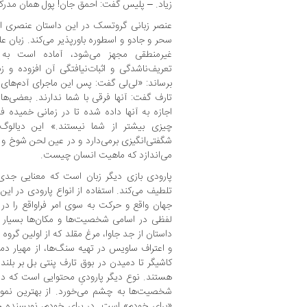
زیاد. – پلیس گفت: احمق جان! پول همان مدرک 
عنصر زبانی گروتسک در این داستان عنصری است
سحر و جادو و اسطوره باورپذیر می‌کند. زبان عل
غیرمنطقی مجهز می‌شود، آماده است به
تعریف‌ناشدگی و اثبات‌نیافتگی آن افزوده و ز
برساند: «لی‌لی گفت: پس این ماجرای آدم‌های 
تارف گفت: آنها فرقی با شما ندارند. بعضی‌ها
اجازه به آنها داده شده تا در زمانی خمیده 
چیزی بیشتر از شما نیستند.» این دیالوگ
شگفتی‌انگیزی برمی‌دارد و در عین لحن شوخ و
می‌اندازد که ماهیت انسان چیست.
پارودی بازی دیگر زبان است که معنایی جدی 
تلطیف می‌کند. استفاده از انواع پارودی در ای
جهان واقع و حرکت به سوی امر فراواقع را در 
لفظی در اسامی شخصیت‌ها و مکان‌ها بسیار ب
داستان از جد جاوا، مرغ مقلد که از اولین گرو
و اعتراف ساویس در تهیه سنگ‌ها، از مهیار دم
کاشیگر تا دمیدن در بوق تارف پنتی بل بر بل
هستند. نوع دیگر پارودیِ محتوایی است که در
شخصیت‌ها به چشم می‌خورد. از بهترین نمون
«برای خودم» است. در برای خودم، نویسنده 