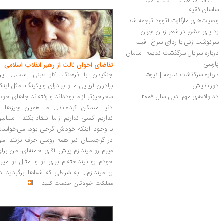
ساسان فقیه
وصیت‌­های مارگارت آتوود ترجمه شد
رد پای عشق در شعر زنان جهان
سرنوشت زنی با ردای سرخ | فیلم
درباره سریال سرگذشت ندیمه | سامان 
پارسی
تقاضای اخوان ثالث از رهبر انقلاب اسلامی
درباره سرگذشت ندیمه | نیوشا 
جنگیدن با فرهنگ کار عبثی است... این
دوراندیش
برادران آریایی ما و برادران وایکینگ، مثل اینک
ده واقعه‌ی مهم ادبی سال 2008 
سحرخیزتر از ما بوده‌اند و رفته‌اند جاهای خو
دنیا مسکن کرده‌اند... ما همین چیزها را
نداریم. کسی نداریم از ما انتقاد بکند... استالی
با وجود اینکه خودش گرجی بود، می‌خواست
در گرجستان نیز همه روسی حرف بزنند...من
میرم رو میندازم پیش آقای خامنه‌ای، من برا
خودم رو نینداخته‌ام برای تو و امثال تو میر
رو میندازم... به شرطی که شماها برگردید د
مملکت خودتان خدمت کنید
...