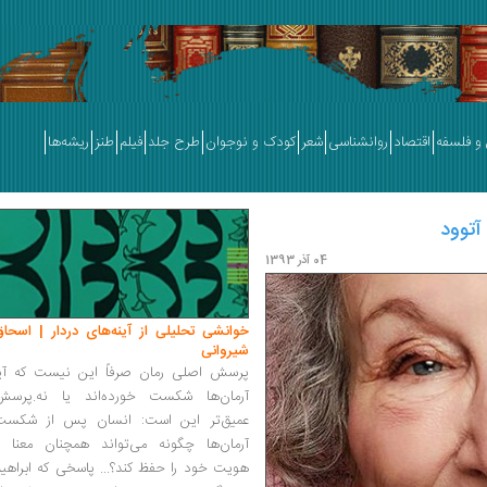
و فلسفه
اقتصاد
روانشناسی
شعر
کودک و نوجوان
طرح جلد
فیلم
طنز
ریشه‌ها
آتوود
04 آذر 1393
خوانشی تحلیلی از آینه‌های دردار | اسحاق
شیروانی
پرسش اصلی رمان صرفاً این نیست که آیا
آرمان‌ها شکست خورده‌اند یا نه.پرسش
عمیق‌تر این است: انسان پس از شکست
آرمان‌ها چگونه می‌تواند همچنان معنا و
هویت خود را حفظ کند؟... پاسخی که ابراهی