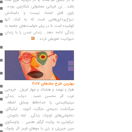
یا در جنگل گم شده، یا در دریاچه غرق شده
باشد... زن قربانی معشوقی شکارچی بوده...
راوی قابل اعتماد نیست و داستانش
دروغ‌پردازی‌هایی است که به کمک آنها
کوشیده است تا در برابر خواست‌های جامعه به
زندگی ادامه دهد... زندان تمدن را با زندان
حیوانیت تعویض کرده
...
بهترین طرح جلدهای 2017
هزار و نهصد و هشتاد و چهار اورول... خروجی
غرب اثر محسن حمید... درباب زندگی
مینیمالیستی یا خداحافظ وسایل اضافه...
سرگذشت ندیمه‌ی مارگارت آتوود... ایکیگای:
دلخوشی‌های کوچک زندگی... ابله باتومان...
نیکوتین به روایت گرگور هنس‏‫ ... پاچینکوی
مین جین‌لی و زنی با موهای قرمز اثر پاموک