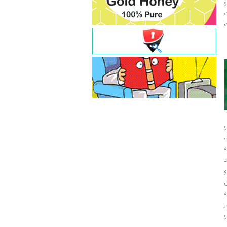
و
ت
ت
و
و
ر