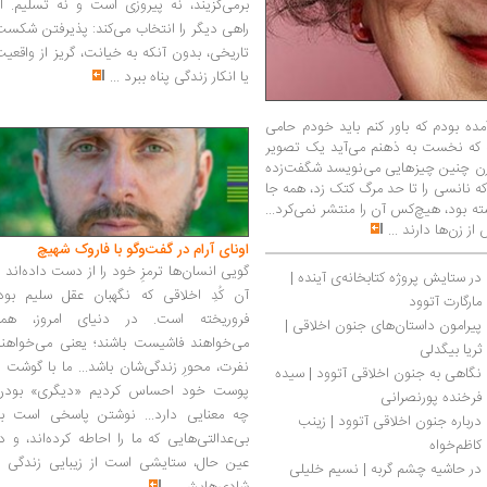
برمی‌گزیند، نه پیروزی است و نه تسلیم. ا
راهی دیگر را انتخاب می‌کند: پذیرفتن شکس
تاریخی، بدون آنکه به خیانت، گریز از واقعی
یا انکار زندگی پناه ببرد
...
ده بودم که باور کنم باید خودم حامی
چه که نخست به ذهنم می‌آید یک تصویر
 زن چنین چیزهایی می‌نویسد شگفت‌زده
که نانسی را تا حد مرگ کتک زد، همه جا
ه بود، هیچ‌کس آن را منتشر نمی‌کرد...
 از زن‌ها دارند
...
اونای آرام در گفت‌وگو با فاروک شهیچ‭
گویی انسان‌ها ترمزِ خود را از دست داده‌اند 
در ستایش پروژه کتابخانه‌ی آینده | 
آن کُدِ اخلاقی که نگهبان عقل سلیم بود،
مارگارت آتوود
فروریخته است. در دنیای امروز، همه
پیرامون داستان‌های جنون اخلاقی | 
می‌خواهند فاشیست باشند؛ یعنی می‌خواهند
ثریا بیگدلی
نفرت، محورِ زندگی‌شان باشد... ما با گوشت 
نگاهی به جنون اخلاقی آتوود | سیده 
پوست خود احساس کردیم «دیگری» بودن
فرخنده پورنصرانی
چه معنایی دارد... نوشتن پاسخی است به
درباره جنون اخلاقی آتوود | زینب 
بی‌عدالتی‌هایی که ما را احاطه کرده‌اند، و د
کاظم‌خواه 
عین حال، ستایشی است از زیبایی زندگی و
در حاشیه چشم‌ گربه | نسیم خلیلی