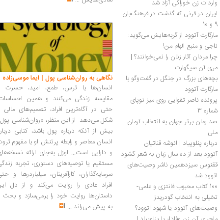
شادی‌هایش
...
واردات زن خوراکی آزاد شد
ایران در قرنی که گذشت در فرهنگ‌بان 
9 و 10
مارگارت آتوود از گربه‌هایش می‌گوید: 
ناجی و منبع الهام من!
چرا مردان آثار زنان را نمی‌خوانند؟ | 
مری آن سیگهارت
نگاهی به روان‌شناسی پول | ایما موسی‌زاده
بچه‌های بزرگ در جنگل در گفت‌وگو با 
انسان‌ها با ترس، طمع، امید، حسرت و
مارگارت آتوود
مقایسه زندگی می‌کنند و همین احساسات،
پرونده ناصر تقوایی روی میز نوپای 
حتی در آگاه‌ترین افراد، تصمیم‌های مالی ر
شماره 3
شکل می‌دهد. از این منظر، «روان‌شناسی پول
صد رمان برتر جهان به انتخاب آرمان 
بیش از آنکه درباره پول باشد، کتابی دربار
ملی
انسان معاصر و رابطه پرتنش او با مفهوم ثرو
درباره پنلوپیاد | انوشه قناتیان
و دارایی است... اوزل به‌جای ارائه نسخه‌ها
آتوود بعد از ده سال زبان به شعر گشود
مستقیم یا توصیه‌های دستوری، تجربه زندگی
ققنوس سیزدهمین ناشر وصیت‌های 
سرمایه‌گذاران، کارآفرینان، میلیاردرها و حت
اتوود شد
افراد عادی را روایت می‌کند و از دل این
100 کتاب محبوب فانتزی و علمی-
داستان‌ها روایت خود را برمی‌سازد و بحث ر
تخیلی به انتخاب گودریدز
به پیش می‌راند
...
وصیت‌­های آتوود یا شهود اتوود؟
ماجرای آن زن وفادار یا پنلوپیاد | 