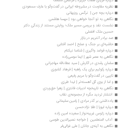
درباره فریای هفت جزیره | مرتضی منصف
نظریه مقاومت در مشروطه ایرانی در گفت‌وگو با عارف مسعودی
درباره بچه جن |  نرگس روزبهانی
نگاهی به تو آنجا خواهی بود | مهسا هاشمی
نشست نقد و بررسی مسیر ملک؛ روایتی مستند از زندگی دکتر 
حسین ملک افضلی
صد برادر آنتریم در بازار
حاشیه‌ای بر جنگ و صلح | احمد آفتابی
درباره قواعد واگیری | شناسا نیکنام
نگاهی به عصر شهر | ایما موسی‌زاده 
سلمان رشدی در آثارش | سید عطاءالله مهاجرانی
درباره رکوئیم برای یک راهبه | فرهاد کشوری
تایپی در گفت‌وگو با مریم رفیعی
و اما از بوی گل آهسته‌تر | لیدا طرزی
نگاهی به تاریخچه ادبیات فانتزی | زهرا حق‌وردی
 انتشار تردید مگره از مجموعه‌ی نقاب
یادداشتی بر گذر مرادی | رامین سلیمانی
درباره لیورا | طلا نژادحسن
درباره زئوس غریبه‌نواز | سعیده امین زاده
 آداب المتعلمین  | خواجه نصیرالدین طوسی
نگاهی به آینه‌ی جانان | علی غزالی‌فر