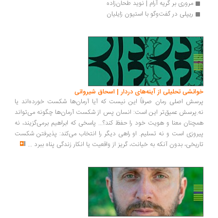
مروری بر گریه آرام | نوید طحان‌زاده
ریپلی در گفت‏‌وگو با استیون زایلیان
انشی تحلیلی از آینه‌های دردار | اسحاق شیروانی
سش اصلی رمان صرفاً این نیست که آیا آرمان‌ها شکست خورده‌اند یا
.پرسش عمیق‌تر این است: انسان پس از شکست آرمان‌ها چگونه می‌تواند
چنان معنا و هویت خود را حفظ کند؟... پاسخی که ابراهیم برمی‌گزیند، نه
روزی است و نه تسلیم. او راهی دیگر را انتخاب می‌کند: پذیرفتن شکست
ریخی، بدون آنکه به خیانت، گریز از واقعیت یا انکار زندگی پناه ببرد
...