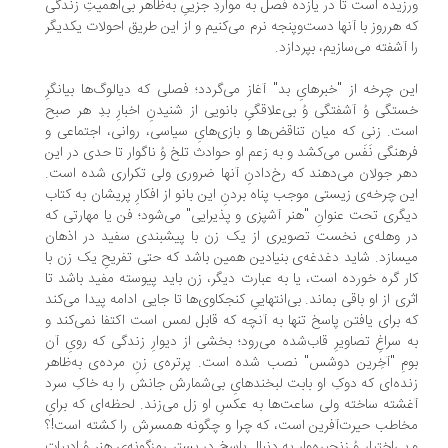
زیده است تا در یازده فصل به مواردِ جزییِ به‌ظاهر بی‌اهمیتِ زندگی
 هرروز با آنها دست‌وپنجه نرم می‌کنیم و از این طریق احولات یکدیگر
 آشفته می‌سازیم، بپردازد.
ن چرخه از "خبرهایِ بد" آغاز می‌‌گردد؛ فصلی که دیالوگ‌ها بیانگرِ
تگی وُ آشفتگی وُ بی‌علاقگیِ بانویی از شنیدنِ اخبارِ بدِ هر صبح
ت. زنی که میان تناقض‌ها و بازی‌هایِ سیاسی، روانی، اجتماعی و
هنگی نَفَس می‌کشد و به زعم او حوادث تلخ وُ ناگوار تا حدی در این
ر جولان می‌دهند که رخ‌دادنِ آنها ضروری ولی تکراری شده است.
ن چرخه‌ی زیستی موجب پناه ‌بردنِ این بانو از افکارِ پریشان به کتاب
گری تحت عنوانِ "هنر آشپزی و پذیرایی" می‌شود؛ فن یا مهارتی که
 وهله‌ی نخست تصویری از یک زن با پیشبندی سفید در اذهان
می‎سازد. شاید دغدغه‌ی بنیادین همین باشد که حتی تفریحِ یک زن با
ر گره خورده است، یا به عبارت دیگر، زن باید پیوسته مفید باشد تا
ری از او باقی بماند. بی‌انتهاییِ کنجکاوی‌ها تا جایی ادامه پیدا می‌کند
 برای یافتن پاسخ تنها به آنچه که قابل لمس است اکتفا نمی‌کند و
 سراغِ تصاویرِ قاب‌شده می‌رود؛ بخشی از دیوارِ زندگی که رویِ آن
مِ "آخِرین دوشس" نصب شده است. پرتره‌ی زنِ مرده‌ی به‌ظاهر
ده‌ای که دوکِ او بابت لبخندهایِ بی‌شمارش جانش را به خاکِ سرد
شته ساخته ولی ساعت‌ها به عکسِ او زل می‌زند. لحظه‌ای که برایِ
اطب حیرت‌آفرین است، که چرا و چگونه همسرش را کشته است!؟
بی‌اختیار وُ زنجیره‌وار به دنبالِ پاسخ در بسترِ رمزگونه‌ی هنر وُ ادبیات