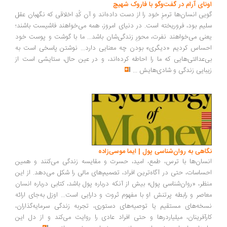
ونای آرام در گفت‌وگو با فاروک شهیچ
یی انسان‌ها ترمزِ خود را از دست داده‌اند و آن کُدِ اخلاقی که نگهبان عقل
یم بود، فروریخته است. در دنیای امروز، همه می‌خواهند فاشیست باشند؛
نی می‌خواهند نفرت، محورِ زندگی‌شان باشد... ما با گوشت و پوست خود
ساس کردیم «دیگری» بودن چه معنایی دارد... نوشتن پاسخی است به
‌عدالتی‌هایی که ما را احاطه کرده‌اند، و در عین حال، ستایشی است از
بایی زندگی و شادی‌هایش
...
اهی به روان‌شناسی پول | ایما موسی‌زاده
سان‌ها با ترس، طمع، امید، حسرت و مقایسه زندگی می‌کنند و همین
ساسات، حتی در آگاه‌ترین افراد، تصمیم‌های مالی را شکل می‌دهد. از این
ظر، «روان‌شناسی پول» بیش از آنکه درباره پول باشد، کتابی درباره انسان
اصر و رابطه پرتنش او با مفهوم ثروت و دارایی است... اوزل به‌جای ارائه
خه‌های مستقیم یا توصیه‌های دستوری، تجربه زندگی سرمایه‌گذاران،
رآفرینان، میلیاردرها و حتی افراد عادی را روایت می‌کند و از دل این