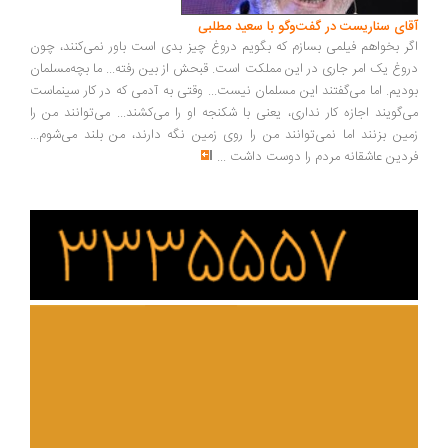
ای سناریست در گفت‌وگو با سعید مطلبی
ر بخواهم فیلمی بسازم که بگویم دروغ چیز بدی است باور نمی‌کنند، چون
وغ یک امر جاری در این مملکت است. قبحش از بین رفته... ما بچه‌مسلمان
دیم. اما می‌گفتند این مسلمان نیست... وقتی به آدمی که در کار سینماست
‌گویند اجازه کار نداری، یعنی با شکنجه او را می‌کشند... می‌توانند من را
ین بزنند اما نمی‌توانند من را روی زمین نگه دارند، من بلند می‌شوم...
دین عاشقانه مردم را دوست داشت
...