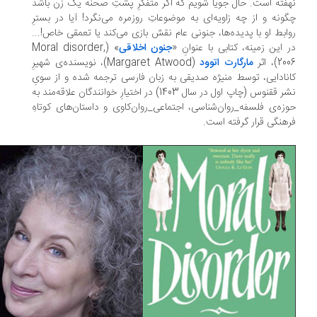
فته است. حال جویا شویم که اگر متفکرِ پشتِ صحنه یک زن باشد
ونه و از چه زاویه‌ای به موضوعاتِ روزمره می‌نگرد! آیا در بسترِ
ابط او با پدیده‌ها، جنونی عام نقش بازی می‌کند یا تعمقی خاص!...
 این زمینه، کتابی با عنوانِ «
جنون اخلاقی
» (Moral disorder,
2)، اثر
مارگارت اتوود
(Margaret Atwood)، نویسنده‌ی شهیرِ
نادایی، توسط منیژه صدیقی به زبان فارسی ترجمه شده و از سویِ
نشر ققنوس (چاپ اول در سال 1403) در اختیارِ خوانندگان علاقه‌مند به
زه‌ی فلسفه_روان‌شناسی، اجتماعی_روان‌کاوی و داستان‌های کوتاهِ
هنگی قرار گرفته است.