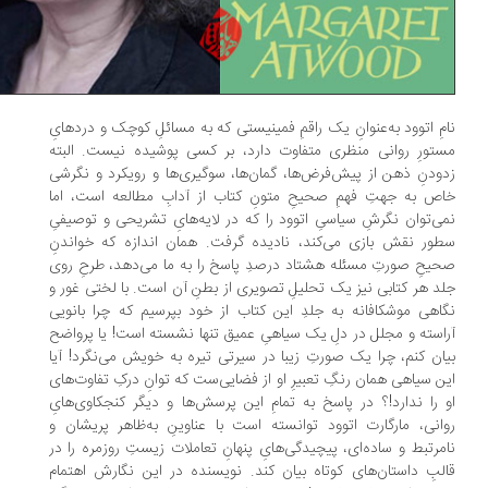
مِ اتوود به‌عنوانِ یک راقمِ فمینیستی که به مسائلِ کوچک و دردهایِ
تورِ روانی منظری متفاوت دارد، بر کسی پوشیده نیست. البته
ودنِ ذهن از پیش‌فرض‌ها، گمان‌ها، سوگیری‌ها و رویکرد و نگرشی
ص به جهتِ فهمِ صحیحِ متونِ کتاب از آدابِ مطالعه است، اما
ی‌توان نگرشِ سیاسیِ اتوود را که در لایه‌هایِ تشریحی و توصیفیِ
ور نقش بازی می‌کند، نادیده گرفت. همان اندازه که خواندنِ
یحِ صورتِ مسئله هشتاد درصدِ پاسخ را به ما می‌دهد، طرحِ روی
د هر کتابی نیز یک تحلیلِ تصویری از بطنِ آن است. با لختی غور و
اهی موشکافانه به جلدِ این کتاب از خود بپرسیم که چرا بانویی
استه و مجلل در دلِ یک سیاهیِ عمیق تنها نشسته است! یا پرواضح
ان کنم، چرا یک صورتِ زیبا در سیرتی تیره به خویش می‌نگرد! آیا
ن سیاهی همان رنگِ تعبیرِ او از فضایی‌ست که توانِ درکِ تفاوت‌های
 را ندارد!؟ در پاسخ به تمامِ این پرسش‌ها و دیگر کنجکاوی‌هایِ
انی، مارگارت اتوود توانسته است با عناوینِ به‌ظاهر پریشان و
مرتبط و ساده‌ای، پیچیدگی‌هایِ پنهانِ تعاملات زیستِ روزمره را در
لبِ داستان‌های کوتاه بیان کند. نویسنده در این نگارش اهتمام