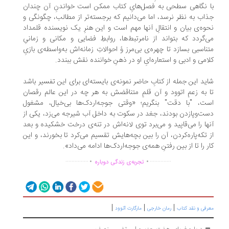
 نگاهی سطحی به فصل‌هایِ کتاب ممکن است خواندنِ آن چندان
اب به ‌نظر نرسد، اما می‌دانیم که برجسته‌تر از مطالب، چگونگی و
وه‌ی بیان و انتقالِ آنها مهم است و این هنرِ یک نویسنده قلمداد
‌گردد که بتواند از نامرتبط‌ها، روابطِ فضایی و مکانی و زمانیِ
ناسبی بسازد تا چهره‌ی بی‌مرز وُ احوالاتِ زمانه‌اش به‌واسطه‌ی بازیِ
امی و ادبی و استعاره‌ایِ او در ذهنِ خواننده نقش ببندد.
ید این جمله از کتابِ حاضر نمونه‌ی بایسته‌ای برای این تفسیر باشد
 به زعمِ اتوود و آن قلمِ متناقضش به هر چه در این عالم رقصان
ت، "با دقت" بنگریم؛ «وقتی جوجه‌اردک‌ها بی‌خیال، مشغول
ت‌وپازدن بودند، جغد در سکوت به داخل آب شیرجه می‌زد، یکی از
ها را می‌قاپید و می‌برد توی لانه‌اش در تنه‌ی درخت خشکیده و بعد
 تکه‌پاره‌کردن، آن را بین بچه‌هایش تقسیم می‌کرد تا بخورند، و این
ر را تا از بین رفتنِ همه‌ی جوجه‌اردک‌ها ادامه می‌داد».
.
.
...............
..............
تجربه‌ی زندگی دوباره
|
|
|
رفی و نقد کتاب
رمان خارجی
مارگارت آتوود