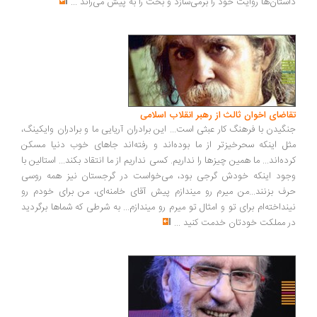
ستان‌ها روایت خود را برمی‌سازد و بحث را به پیش می‌راند
...
اضای اخوان ثالث از رهبر انقلاب اسلامی
گیدن با فرهنگ کار عبثی است... این برادران آریایی ما و برادران وایکینگ،
ل اینکه سحرخیزتر از ما بوده‌اند و رفته‌اند جاهای خوب دنیا مسکن
ده‌اند... ما همین چیزها را نداریم. کسی نداریم از ما انتقاد بکند... استالین با
ود اینکه خودش گرجی بود، می‌خواست در گرجستان نیز همه روسی
ف بزنند...من میرم رو میندازم پیش آقای خامنه‌ای، من برای خودم رو
نداخته‌ام برای تو و امثال تو میرم رو میندازم... به شرطی که شماها برگردید
 مملکت خودتان خدمت کنید
...