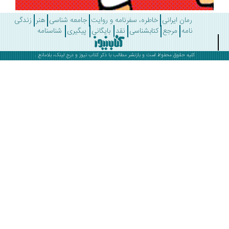
رمان ایرانی
خاطره، سفرنامه و روایت
جامعه شناسی
هنر
زندگی
نامه
مرجع
کتابشناسی
نقد
بایگانی
پیگیری
شناسنامه
کلیه حقوق محفوظ است و بازنشر مطالب با ذکر
کتاب نیوز
و درج لینک، بلامانع .