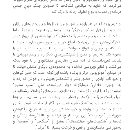
‌گردد. که شاید به میانجیِ نشانه‌ها تا حدودی جنگِ میانِ جنسِ
دانه‌ی قدرت وُ روحِ لطیفِ زنانه را درک کند.
 درمی‌یابد که در هر زاویه از شهر چنین جدال‌ها و بی‌رحمی‌هایی پایان
ارد و میلِ فرار به "جای دیگر" یعنی روستایی نه چندان نزدیک، اما
کت وّ عجیب وّ پیچیده می‌کند؛ دشتی که تنها شاهین بالِ پرواز دارد.
 درگیری‌هایِ میانِ بی‌نهایتِ انواع درون و بیرون، مزرعه‌ای دلخواه با
 کلبه‌ی چوبی و انواع حیوانات می‌سازد تا اسلوبِ ساده‌زیستن را
ربه کند. به زعمِ او مکان وُ هم‌نشین‌هایِ دیگر راه و رسمِ مهربانی را
دند، نمی‌دانست که آدم همان رفتارهایِ دیکتاتوری را با خود یدک
می‌کشد و نظیرِ ویروسی کشنده به محدوده‌ی دیگری منتقل می‎کند تا
 میدانِ "مونوپولی" برتر وُ برنده باشد؛ این‌گونه است که حتی گیاهان
حیواناتِ آبادی از حضور بشر وُ کشمکش‌هایش دل خوش ندارند وُ
 "جنونِ اخلاقیِ" بیمارگونه دچار می‌شوند، مثلِ "اسبِ سفیدِ"
ومندی که با ارعابِ گوسفند‌ان به‌مثابه‌ی اسب‌هایِ کوتاه‌قد پشمالو، بر
ها ریاست می‌کند. تَرَک‌هایِ فضایی و رویش و تغییر بسیاری از چیزها
جب شد تا دوباره آهنگِ شهرنشینی در افکارِ او نواخته شود. مکانی
 از خانه‌ها وُ دیوارها وُ کوچه‌هایش می‌توان به تاریخِ رفتارهایِ
رواجورِ "موجودات" پی برد؛ تاریخِ تولدها و بالندگی‌ها، زندگی و
رد‌ها و "شکست‌های مفتضحانه"، عشق وُ "جنگ‌ها" وُ "سفرها" وَ
‌طور کلی داستان‌هایِ واقعی وُ خرافاتِ بسیار، تا "مرگ‌".