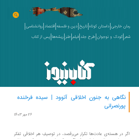
ان خارجی
داستان کوتاه
تاریخ
دین و فلسفه
اقتصاد
روانشناسی
ر
کودک و نوجوان
طرح جلد
فیلم
طنز
ریشه‌ها
پس از کتاب
نگاهی به جنون اخلاقی آتوود | سیده فرخنده
پورنصرانی
26 مهر 1403
ر در هسته‌ی عادت‌ها تکرار می‌رقصد، در توصیفِ هر اخلاقی‌ تفکر