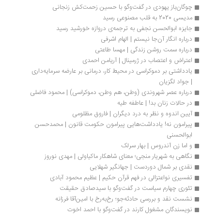
چوگان‌باز یهودی در گفت‌وگو با حسین زحمت‌کش زنجانی
مدیسی 2020 به قلب مصنوعی رسید
جایزه ابوالحسن نجفی به ترجمه‌ی دروازه‌ خورشید رسید
درباره انگار آن‌جا نیستم | الهام اشرفی
درباره سمت روشن زندگی | مهسا طاعتی 
اعتراض و اعتصاب در ژرمینال | آریامن احمدی
یادداشتی بر دموکراسی در محیط کار، درمانی بر عارضه سرمایه‌داری 
| جواد لگزیان
درباره عصر شهروندی (وطن، هم وطن، دموکراسی) | محمود فاضلی
در حالات زنان بد! | عاطفه طیه
آیین اندوه و نظر به درد دیگران | فاروق مظلومی
پیرامون نه! یادداشت‌هایی پیرامون حکومت قانون | محمدحسن 
ابوالحسنی
و اما زن آندروس | بهار سرلک
نگاهی به شهریار منجی؛ معنای شاهکار ماکیاولی | مهدی نوروز
نقدی بر شمال دوردست | جهانگیر شهلایی
تفسیری نواعتزالی در فهم قرآن حکیم | عظیم محمود آبادی
تئوری چهارم سیاست در گفت‌وگو با سیدصادق حقیقت
نشست نقد و بررسی حادثه‌جو؛ رخ‌به‌رخ با امین‌آقا فرزانه
نویسندگان مشغول کارند در گفت‌وگو با احمد اخوت