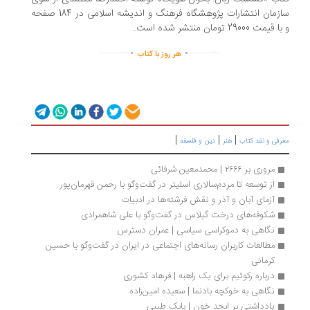
سازمان انتشارات پژوهشگاه فرهنگ و اندیشه اسلامی در 184 صفحه
یمت 29000 تومان منتشر شده است.
.
.
..............
...............
هر روز با کتاب
|
|
|
رفی و نقد کتاب
هنر
دین و فلسفه
مروری بر ۲۶۶۶ | محمدمعین شرفائی
از توسعه تا مردم‌سالاری اسلیتر در گفت‌وگو با رحمن قهرمان‌پور
آزمای آبان و آذر و نقش فرشته‌ها در ادبیات
شکوفه‌های درخت گیلاس در گفت‌وگو با علی شاهمرادی
نگاهی به دموکراسی سیاسی | عمران دسترس
مطالعات کاربران رسانه‌های اجتماعی در ایران در گفت‌وگو با حسین 
کرمانی
درباره رکوئیم برای یک راهبه | فرهاد کشوری
نگاهی به خوکچه‌ بادنما | سعیده امین‌زاده
یادداشتی بر ابجد خون | بابک طیبی