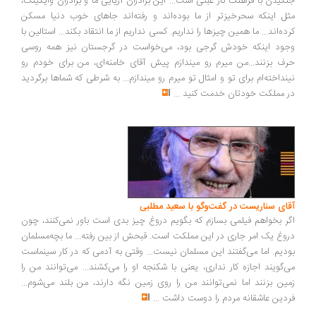
گیدن با فرهنگ کار عبثی است... این برادران آریایی ما و برادران وایکینگ،
ل اینکه سحرخیزتر از ما بوده‌اند و رفته‌اند جاهای خوب دنیا مسکن
ده‌اند... ما همین چیزها را نداریم. کسی نداریم از ما انتقاد بکند... استالین با
ود اینکه خودش گرجی بود، می‌خواست در گرجستان نیز همه روسی
ف بزنند...من میرم رو میندازم پیش آقای خامنه‌ای، من برای خودم رو
نداخته‌ام برای تو و امثال تو میرم رو میندازم... به شرطی که شماها برگردید
 مملکت خودتان خدمت کنید
...
ای سناریست در گفت‌وگو با سعید مطلبی
ر بخواهم فیلمی بسازم که بگویم دروغ چیز بدی است باور نمی‌کنند، چون
وغ یک امر جاری در این مملکت است. قبحش از بین رفته... ما بچه‌مسلمان
دیم. اما می‌گفتند این مسلمان نیست... وقتی به آدمی که در کار سینماست
‌گویند اجازه کار نداری، یعنی با شکنجه او را می‌کشند... می‌توانند من را
ین بزنند اما نمی‌توانند من را روی زمین نگه دارند، من بلند می‌شوم...
دین عاشقانه مردم را دوست داشت
...