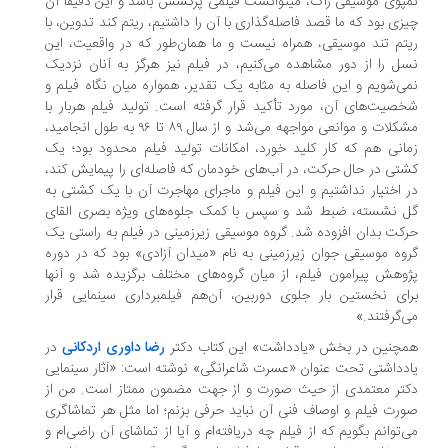
پوی موسیقی راک، میتوانست فیلمی پرکشش باشد و این دقیقا آن
زی بود که ما قصد فاصله‌گذاری با آن را داشتیم، ریتم کند تدوین، با
تم تند موسیقی، همراه نیست و ما همان‌طور که در واقعیت، این
ل را از دور مشاهده می‌کنیم، در فیلم نیز هرگز به آنان نزدیک
ی‌شویم و این فاصله به مثابه یک تقدیر، همواره میان نگاه فیلم و
صیت‌های آن، مورد تأکید قرار گرفته است. تولید فیلم هربار با
مشکلات و موانعی مواجهه می‌شد و از سال ۸۹ تا ۹۶ به طول انجامید،
انی هم که کار کلید خورد، امکانات تولید فیلم محدود بود؛ یک
تی در حال حرکت، در آب‌های خودمان که فاصله‌ای را پیمایش کند،
 اختیار نداشتیم و این فیلم و ماجرای مهاجرت آن با یک کشتی به
 نشسته، ضبط شد و سپس با کمک جلوه‌های ویژه بصری القای
کت بدان افزوده شد. گروه موسیقی زیرزمینی در فیلم به راستی یک
وه موسیقی جوان زیرزمینی به نام «میدان آزادی» بود که در دوره
وهش پیرامون فیلم، از میان گروه‌های مختلف برگزیده شد و آنها
ای نخستین بار جلوی دوربین، آن‌هم فیلمبرداری سینمایی قرار
‌گرفتند.»
چنین در بخش «یادداشت» این کتاب دکتر
رضا داوری اردکانی
در
دداشتی تحت عنوان «عسرت شاعرانگی» نوشته است: «آثار سینمایی
تر معتمدی از حيث صورت و از جهت مضمون ممتاز است. من از
رت فیلم و اوصاف فنی آن نباید حرفی بزنم؛ اما مثل هر تماشاگری
‌توانم بگویم که از فیلم چه دریافته‌ام و آیا از تماشای آن راضی‌ام و