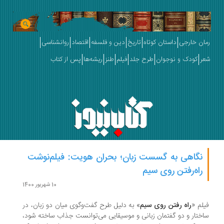
ان خارجی
داستان کوتاه
تاریخ
دین و فلسفه
اقتصاد
روانشناسی
ر
کودک و نوجوان
طرح جلد
فیلم
طنز
ریشه‌ها
پس از کتاب
نگاهی به گسست زبان؛ بحران هویت: فیلم‌نوشت
راه‌رفتن روی سیم
10 شهریور 1400
لم «
راه رفتن روی سیم
» به دلیل طرح گفت‌وگوی میان دو زبان، در
ختار و دو گفتمان زبانی و موسیقایی می‌توانست جذاب ساخته شود،