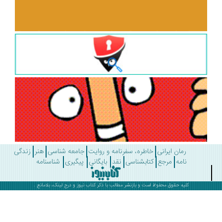
رمان ایرانی
خاطره، سفرنامه و روایت
جامعه شناسی
هنر
زندگی
نامه
مرجع
کتابشناسی
نقد
بایگانی
پیگیری
شناسنامه
کلیه حقوق محفوظ است و بازنشر مطالب با ذکر
کتاب نیوز
و درج لینک، بلامانع .