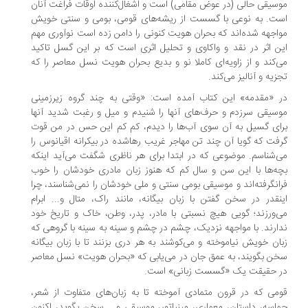
سیقی حالی (در عوض مقامی) است و اشغال‌کننده اوقات فراغت آنان
ت. به نوعی با گسست از ریشه‌های قومی، بومی و سنتی خویش
اجهه شده‌اند که بحران هویت کنونی را دامن زده است نوآوری مهم
ن اثر در نقد و واکاوی و تحلیل اثری است که بر این گسل تاکید
‌کند و از زاویه‌ای کاملا نو و بدیع بحران هویت نسل معاصر را که
زیه و آنالیز می‌کند.
 «مقدمه» این کتاب آمده است: «وقتی به چند گروه زیرزمینی
سیقی سرزدم و حرف‌های آنها را شنیدم و میل و رغبت شدید آنها
ای گسیل به آن سوی آب‌ها را دیدم، کم کم این حس در من قوت
فت که گویا آن چند تن مهاجر غریب رهاشده در بیکرانه اقیانوس را
‌شناسم. موضوعی که در ابتدا برای هر ناظری شگفت می‌آید اینکه
ه‌ها با این سن و سال کم که هنوز زبان مادری خودشان را خوب
انگرفته‌اند و موسیقی بومی سنتی و ملی خودشان را نمی‌شناسند، چرا
نقدر در سخن گفتن با زبان بیگانه، مانند راک، متال و... ابرام
‌ورزند؛ گویی هیچ نسبتی با مادر، پدر، وطن، خاک و تاریخ خود
ارند. با مواجهه نزدیک، چشم در چشم و سینه به سینه با گروهی که
ان خویش نیاموخته و می‌کوشند به هر دری بزنند تا با زبان بیگانه
ن بگویند، به عمق جان در می‌یابی که «بحران هویت» نسل معاصر
 حقیقت یک «گسست زبانی» است.
می که در قرون متمادی آموخته تا به زبان‌های متفاوت از شعر،
اسه، داستان، معماری، مینیاتور، موسیقی و... سخن بگوید، اکنون