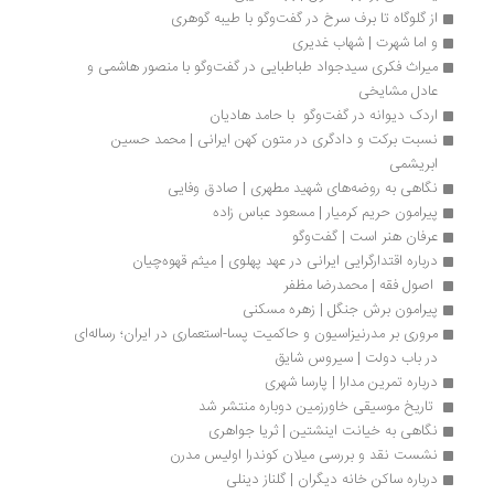
از گلوگاه تا برف سرخ در گفت‌وگو با طیبه گوهری
و اما شهرت | شهاب غدیری
میراث فکری سید‌جواد طباطبایی در گفت‌وگو با منصور هاشمی و 
عادل مشایخی
اردک دیوانه در گفت‌وگو  با حامد هادیان
نسبت برکت و دادگری در متون کهن ایرانی | محمد حسین 
ابریشمی
نگاهی به روضه‌های شهید مطهری | صادق وفایی
پیرامون حریم کرمیار | مسعود عباس زاده
عرفان هنر است | گفت‌وگو
درباره اقتدارگرایی ایرانی در عهد پهلوی | میثم قهوه‌چیان
 اصول فقه | محمدرضا مظفر
پیرامون برش جنگل | زهره مسکنی
مروری بر مدرنیزاسیون و حاکمیت پسا-استعماری در ایران؛ رساله‌ای 
در باب دولت | سیروس شایق
درباره تمرین مدارا | پارسا شهری
 تاریخ موسیقی خاورزمین دوباره منتشر شد
نگاهی به خیانت اینشتین | ثریا جواهری
نشست نقد و بررسی میلان کوندرا اولیس مدرن
درباره ساکن خانه دیگران | گلناز دینلی