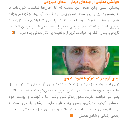
انشی تحلیلی از آینه‌های دردار | اسحاق شیروانی
سش اصلی رمان صرفاً این نیست که آیا آرمان‌ها شکست خورده‌اند یا
.پرسش عمیق‌تر این است: انسان پس از شکست آرمان‌ها چگونه می‌تواند
چنان معنا و هویت خود را حفظ کند؟... پاسخی که ابراهیم برمی‌گزیند، نه
روزی است و نه تسلیم. او راهی دیگر را انتخاب می‌کند: پذیرفتن شکست
ریخی، بدون آنکه به خیانت، گریز از واقعیت یا انکار زندگی پناه ببرد
...
ونای آرام در گفت‌وگو با فاروک شهیچ
یی انسان‌ها ترمزِ خود را از دست داده‌اند و آن کُدِ اخلاقی که نگهبان عقل
یم بود، فروریخته است. در دنیای امروز، همه می‌خواهند فاشیست باشند؛
نی می‌خواهند نفرت، محورِ زندگی‌شان باشد... ما با گوشت و پوست خود
ساس کردیم «دیگری» بودن چه معنایی دارد... نوشتن پاسخی است به
‌عدالتی‌هایی که ما را احاطه کرده‌اند، و در عین حال، ستایشی است از
بایی زندگی و شادی‌هایش
...