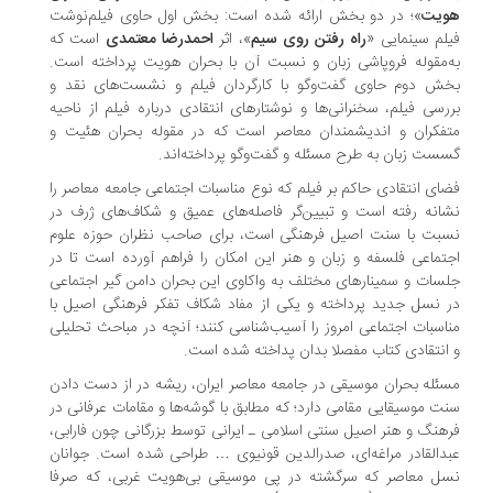
یت
»؛ در دو بخش ارائه شده است: بخش اول حاوی فیلم‌نوشت
لم سینمایی «
راه رفتن روی سیم
»، اثر
احمدرضا معتمدی
است که
‌مقوله فروپاشی زبان و نسبت آن با بحران هویت پرداخته است.
ش دوم حاوی گفت‌وگو با کارگردان فیلم و نشست‌های نقد و
رسی فیلم، سخنرانی‌ها و نوشتارهای انتقادی درباره فیلم از ناحیه
فکران و اندیشمندان معاصر است که در مقوله بحران هئیت و
ست زبان به طرح مسئله و گفت‌وگو پرداخته‌اند.
ای انتقادی حاکم بر فیلم که نوع مناسبات اجتماعی جامعه معاصر را
انه رفته است و تبیین‌گر فاصله‌های عمیق و شکاف‌های ژرف در
بت با سنت اصیل فرهنگی است، برای صاحب نظران حوزه علوم
تماعی فلسفه و زبان و هنر این امکان را فراهم آورده است تا در
سات و سمینارهای مختلف به واکاوی این بحران دامن گیر اجتماعی
 نسل جدید پرداخته و یکی از مفاد شکاف تفکر فرهنگی اصیل با
اسبات اجتماعی امروز را آسیب‌شناسی کنند؛ آنچه در مباحث تحلیلی
انتقادی کتاب مفصلا بدان پداخته شده است.
ئله بحران موسیقی در جامعه معاصر ایران،‌ ریشه در از دست دادن
ت موسیقایی مقامی دارد؛ که مطابق با گوشه‌ها و مقامات عرفانی در
هنگ و هنر اصیل سنتی اسلامی ـ ایرانی توسط بزرگانی چون فارابی،
دالقادر مراغه‌ای، صدرالدین قونیوی … طراحی شده است. جوانان
ل معاصر که سرگشته در پی موسیقی بی‌هویت غربی، که صرفا