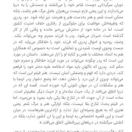
ران سرگردانی دوست شاعر خود را می‌کشند و جسدش را به دریا
‌اندازند و این یعنی لازم نیست بی‌هنران عامل مرگ هنر باشند، بلکه
کن است شعر و هنر به‌دست هنر و هنرمند نیز تباه شود. دو، پدری
 وظیفه‌اش مواظبت برای جلوگیری از رفتاری خلاف امنیت کشور
ت، اما در خانه خود از دخترش بی‌خبر مانده و وقتی کار از کار
شته است خبردار می‌شود. پدر با فرزند مجرم چه می‌تواند بکند.
ف روحیه و احوال پدری که فرزند خود را خلافکار می‌یابد که در
ت وجوی اوست شنیدنی و تماشایی است؛ به خصوص که همکاران
 به انحاء مختلف با طعن و کنایه او را آزار می‌دهند. داستان در مورد
ن است که پدر چگونه می‌تواند در مورد فرزند خلافکار و مجرم خود
م کند. پدری که ناگهان باید مواد ادعانامه عليه دختر خود را فراهم
د، دردی دارد که فهم و وصفش آسان نیست. هنر فیلم این است که
‌تواند چیزی از این درد را نشان دهد، اما وضع دشوار پدر اینجا با
ر و مشکلات آن در جهان کنونی گره خورده است. قصه ای که در
یا اتفاق می‌افتد از یک حيث ساده‌تر و از حیث دیگر عظیم‌تر است.
ده است از آن جهت که در تنازع بقا یکی باید بمیرد و می‌میرد، اما
 فیلم بحث تنازع بقا نیست، بلکه آوارگی هنر و مرگ شعر یعنی
ری که به هیچ وسیله‌ای نیاز ندارد و آزادترین هنرهاست در میان
ت و این قضیه اختصاص به اینجا و این یا آن کشور ندارد، بلکه در
تی سرگشته در دریاهای بین‌المللی اتفاق می‌افتد.»
اب «گسست زبان؛ بحران هویت» نوشته احمدرضا معتمدی از سوی