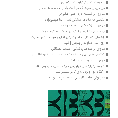
درباره کماندار کوئیلو | ندا رشیدی
برو بیرون سرهنگ در گفت‌وگو با محمدرضا اصلانی
مروری بر فلسفه درد | علی غزالی‌فر
نگاهی به دلار ما، مشکل شما | ایما موسی‌زاده 
مروری بر زخم شیر | رویا مولاخواه
جلد دوم مفاتیح / تاکید بر انتشار مفاتیح حیات
راهنمای کنجکاوانه اندیشیدن از ابن سینا تا آدام اسمیت
روی ماه خداوند را ببوس | فیلم
مروری بر شهرهای نمکی | سعید دهقانی
کوتاهی شهرداری منطقه یک و آسیب به آرشیو تئاتر ایران
مروری بر مریما | احمد آفتابی
درباره ازدواج‌های فیلیپس بورگ | علیرضا رحیمی‌نژاد
 "نگاه نو" ویژه‌نامه‌ی کامو منتشر شد 
هارمونی جامع کاربردی به چاپ پنجم رسید