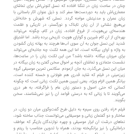
ان در ساحت زبان در تنگنا افتاده که نسل کنونی‌اش برای تماشای
ماری‌اش باید به دوردست‌ها سفر کند و ذیل عنوان آثار باستانی با
ان عمران و مدنیتش مواجه گردد. نسلی که شهرش و خانه‌اش
‌هیچ نشانی از آن زبان تابناک و نورگستر، در تاریکی و ظلمت
دسه‌ای بی‌هویت، از فروغ افتاده، زبان در کام، چگونه می‌تواند
ره‌ای از آن کام شیرین و گوارای هویت تاریخی برده باشد. اما اشتياق
ید این نسل جوان به آن سوی آب‌ها هرچند به بهانه زبان گشودن
 واژه و آوای بیگانه است، اما این همه لکنت چه جاذبه‌ای می‌تواند
ای میزبان بیگانه داشته باشد؟ من این لکنت زبان را در ساعت‌ها،
ست متمادی و تماشای آنچه بر احوال سخن گفتن به زبان بیگانه در
ان این نسل می‌گذرد، به جان آزمودم. سکانس تمرین موسیقی گروه
رزمینی در فیلم که شاید قدری هم طولانی و خسته کننده است،
انگر همین الزام ویژه، یعنی تبیین همین لکنت زبانی است که چگونه
انی که حتی اصول و دستور زبان عام را فراگرفته، به هر دری
‌گویند تا با زبانی که به درستی قواعد آن را نیز نمی‌شناسند، سخن
ویند.
لم «راه رفتن روی سیم» به دلیل طرح گفت‌وگوی میان دو زبان، در
ختار و دو گفتمان زبانی و موسیقایی می‌توانست جذاب ساخته شود،
اهای درشت آن ابزار موسیقی و چهره نوازندگان بازیگر که عواطف
اماتیکی را نیز برانگیخته بودند، همراه با تدوین متناسب با ریتم و