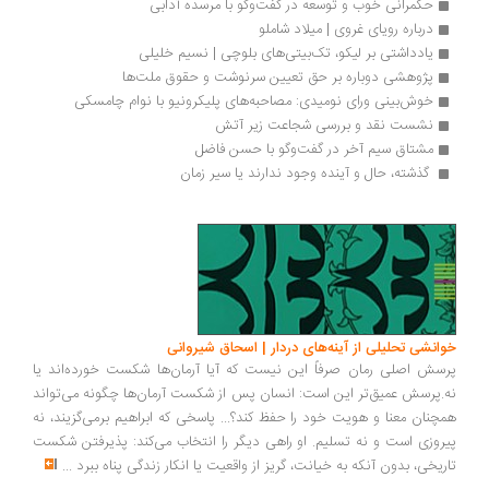
حکمرانی خوب و توسعه در گفت‌وگو با مرسده آدابی
درباره رویای غروی | میلاد شاملو
یادداشتی بر لیکو، تک‌بیتی‌های بلوچی | نسیم خلیلی
پژوهشی دوباره بر حق تعیین سرنوشت و حقوق ملت‌ها
خوش‌بینی ورای نومیدی: مصاحبه‌های پلیکرونیو با نوام چامسکی
نشست نقد و بررسی شجاعت زیر آتش
مشتاق سیم آخر در گفت‌وگو با حسن فاضل
 گذشته، حال و آینده وجود ندارند یا سیر زمان
انشی تحلیلی از آینه‌های دردار | اسحاق شیروانی
سش اصلی رمان صرفاً این نیست که آیا آرمان‌ها شکست خورده‌اند یا
.پرسش عمیق‌تر این است: انسان پس از شکست آرمان‌ها چگونه می‌تواند
چنان معنا و هویت خود را حفظ کند؟... پاسخی که ابراهیم برمی‌گزیند، نه
روزی است و نه تسلیم. او راهی دیگر را انتخاب می‌کند: پذیرفتن شکست
ریخی، بدون آنکه به خیانت، گریز از واقعیت یا انکار زندگی پناه ببرد
...