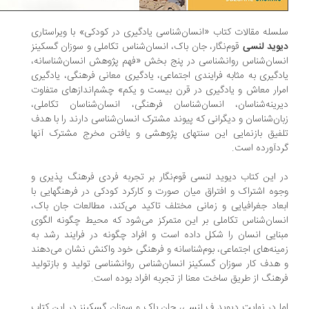
سله مقالات کتاب «انسان‌شناسی یادگیری در کودکی» با ویراستاری
وید لنسی
قوم‌نگار، جان باک، انسان‌شناس تکاملی و سوزان گسکینز
سان‌شناس روانشناسی در پنج بخش «فهم پژوهش انسان‌شناسانه،
دگیری به مثابه فرایندی اجتماعی، یادگیری معانی فرهنگی، یادگیری
رار معاش و یادگیری در قرن بیست و یکم» چشم‌اندازهای متفاوت
رینه‌شناسان، انسان‌شناسان فرهنگی، انسان‌شناسان تکاملی،
ان‌شناسان و دیگرانی که پیوند مشترک انسان‌شناسی دارند را با هدف
فیق بازنمایی این سنتهای پژوهشی و یافتن مخرج مشترک آنها
دآورده است.
 این کتاب دیوید لنسی قوم‌نگار بر تجربه فردی فرهنگ پذیری و
وه اشتراک و افتراق میان صورت و کارکرد کودکی در فرهنگهایی با
عاد جغرافیایی و زمانی مختلف تاکید می‌کند، مطالعات جان باک،
سان‌شناس تکاملی بر این متمرکز می‌شود که محیط چگونه الگوی
نایی انسان را شکل داده است و افراد چگونه در فرایند رشد به
ینه‌های اجتماعی، بوم‌شناسانه و فرهنگی خود واکنش نشان می‌دهند
هدف کار سوزان گسکینز انسان‌شناس روانشناسی تولید و بازتولید
هنگ از طریق ساخت معنا از تجربه افراد بوده است.
ا در نهایت دیوید ف.لنسی، جان باک و سوزان گسکینز در این کتاب