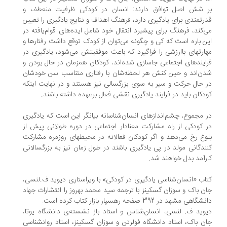
 شش اصل توافق دارند: انسان در کودکی ظرفیت منعطف و
رتمندی برای یادگیری دارد، فرهنگ اهداف و نتایج یادگیری را تعیین
‌کند، فرهنگ برای پیشبرد انتقال خود شامل ایده‌های قوام‌یافته در
ن باره است که کی و چگونه می‌توان از کودک توقع داشت رفتارها و
ارتهای باارزشی را فراگیرد که باعث موفقیتش می‌شود، یادگیری در
ایندهای اجتماعی جاسازی شده‌اند، کودکان همزمان در حال بودن و
ن‌اند و حین کنش هر لحظه‌شان با رفتاری متناسب سن خودشان
 حال حرکت و سیر به سوی بزرگسالی نیز هستند و در نهایت اینکه
دکان باید در فرایند یادگیری نقشی فعال برعهده داشته باشند.
 مجموع، چشم‌اندازهای انسان‌شناسانه بیانگر این است که یادگیری
 کودکی از راه مشارکت معنادار اجتماعی در دوره طولانی پیش از
وغ رخ می‌دهد و اگر کودکان فعالانه در محیطهای روزمره مشارکت
ندگانی مولد در پی یادگیری باشند در طول زمان نیز به بزرگسالانی
رآمد بدل خواهند شد.
اب «انسان‌شناسی یادگیری در کودکی» با ویراستاری دیوید ف.لنسی،
ن باک و سوزان گسکینز با ترجمه سید محمد بهروز را انتشارات جهاد
اهی مشهد در 392 صفحه رهسپار بازار کتاب کرده است.
وید ف. لنسی، انسان‌شناس و استاد باز نشسته‌ی دانشگاه یوتا،
ن باک، استاد دانشگاه فولرتن و سوزان گسکینز، استاد روانشناسی