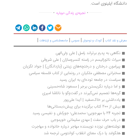
نشگاه ایلینوی است.
.
.
...............
..............
تجربه‌ی زندگی دوباره
|
|
|
|
رفی و نقد کتاب
کودک و نوجوان
عمومی
جامعه‌شناسی و ارتباطات
نگاهی به پدرم برتراند راسل | علی ولی‌الهی
میراث ناتورالیسم در راسته کنسروسازان | علی شروقی
پیرامون درختان و درختچه‌های زینتی (بازدانگان) | جواد لگزیان
سخنرانی مصطفی ملکیان در رونمایی از کتاب فلسفه سیاسی
سیاست در جامعه توده‌ای به ایران رسید
و اما درباره نگریستن برجر | مسعود شاه‏‌حسینی 
گربه‌ها تصمیم نمی‌گیرند در گفت‌وگو با ناتاشا امیری
یادداشتی بر خاک‌سفید | آیدا علی‌پور
بیش از 200 کتاب‌ برگزیده برای پیش‌دبستانی‌ها 
تجربه 24 با مهرجویی؛ محمدعلی؛ جورکش و نفیسی رسید
در باب حرف مفت | مهدی سلیمانی خورموجی
نوشته‌های نوزده نویسنده مهاجر درباره خانواده و مهاجرت
هلگولند یا درک معنای انقلاب کوانتومی ترجمه شد