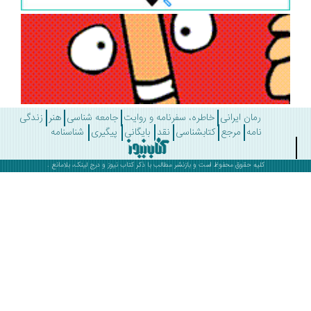
رمان ایرانی
خاطره، سفرنامه و روایت
جامعه شناسی
هنر
زندگی
نامه
مرجع
کتابشناسی
نقد
بایگانی
پیگیری
شناسنامه
کلیه حقوق محفوظ است و بازنشر مطالب با ذکر
کتاب نیوز
و درج لینک، بلامانع .