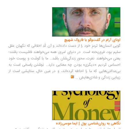
ونای آرام در گفت‌وگو با فاروک شهیچ
یی انسان‌ها ترمزِ خود را از دست داده‌اند و آن کُدِ اخلاقی که نگهبان عقل
یم بود، فروریخته است. در دنیای امروز، همه می‌خواهند فاشیست باشند؛
نی می‌خواهند نفرت، محورِ زندگی‌شان باشد... ما با گوشت و پوست خود
ساس کردیم «دیگری» بودن چه معنایی دارد... نوشتن پاسخی است به
‌عدالتی‌هایی که ما را احاطه کرده‌اند، و در عین حال، ستایشی است از
بایی زندگی و شادی‌هایش
...
اهی به روان‌شناسی پول | ایما موسی‌زاده