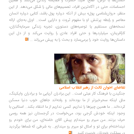
سان‌ها با ترس، طمع، امید، حسرت و مقایسه زندگی می‌کنند و همین
ساسات، حتی در آگاه‌ترین افراد، تصمیم‌های مالی را شکل می‌دهد. از این
ظر، «روان‌شناسی پول» بیش از آنکه درباره پول باشد، کتابی درباره انسان
اصر و رابطه پرتنش او با مفهوم ثروت و دارایی است... اوزل به‌جای ارائه
خه‌های مستقیم یا توصیه‌های دستوری، تجربه زندگی سرمایه‌گذاران،
رآفرینان، میلیاردرها و حتی افراد عادی را روایت می‌کند و از دل این
ستان‌ها روایت خود را برمی‌سازد و بحث را به پیش می‌راند
...
اضای اخوان ثالث از رهبر انقلاب اسلامی
گیدن با فرهنگ کار عبثی است... این برادران آریایی ما و برادران وایکینگ،
ل اینکه سحرخیزتر از ما بوده‌اند و رفته‌اند جاهای خوب دنیا مسکن
ده‌اند... ما همین چیزها را نداریم. کسی نداریم از ما انتقاد بکند... استالین با
ود اینکه خودش گرجی بود، می‌خواست در گرجستان نیز همه روسی
ف بزنند...من میرم رو میندازم پیش آقای خامنه‌ای، من برای خودم رو
نداخته‌ام برای تو و امثال تو میرم رو میندازم... به شرطی که شماها برگردید
 مملکت خودتان خدمت کنید
...