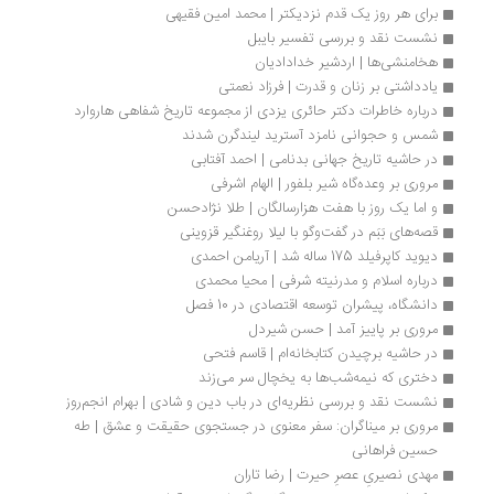
برای هر روز یک قدم نزدیکتر | محمد امین فقیهی
نشست نقد و بررسی تفسیر بایبل
هخامنشی‌ها | اردشیر خدادادیان
یادداشتی بر زنان و قدرت | فرزاد نعمتی
درباره خاطرات دکتر حائری یزدی از مجموعه تاریخ شفاهی هاروارد
شمس و حجوانی نامزد آسترید لیندگرن شدند
در حاشیه تاریخ جهانی بدنامی | احمد آفتابی
مروری بر وعده‌گاه شیر بلفور | الهام اشرفی
و اما یک روز با هفت هزارسالگان | طلا نژادحسن
قصه‌های بَبَم در گفت‌وگو با لیلا روغنگیر قزوینی 
دیوید کاپرفیلد 175 ساله شد | آریامن احمدی
درباره اسلام و مدرنیته شرفی | محیا محمدی
دانشگاه، پیشران توسعه اقتصادی در 10 فصل
مروری بر پاییز آمد | حسن شیردل
در حاشیه‌ برچیدن کتابخانه‌ام | قاسم فتحی
دختری که نیمه‌شب‌ها به یخچال سر می‌زند
نشست نقد و بررسی نظریه‌ای در باب دین و شادی | بهرام انجم‌روز
مروری بر میناگران: سفر معنوی در جستجوی حقیقت و عشق | طه 
حسین فراهانی
مهدی نصیریِ عصرِ حیرت | رضا تاران