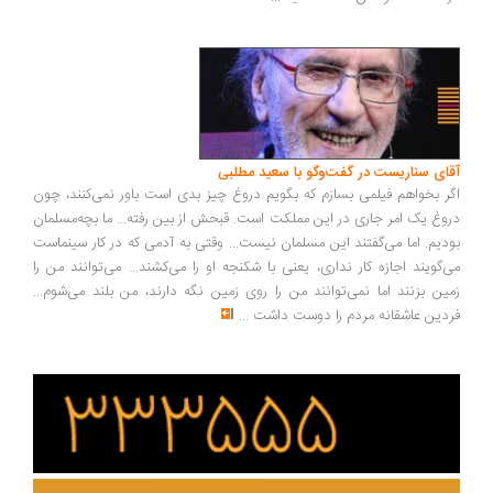
ای سناریست در گفت‌وگو با سعید مطلبی
ر بخواهم فیلمی بسازم که بگویم دروغ چیز بدی است باور نمی‌کنند، چون
وغ یک امر جاری در این مملکت است. قبحش از بین رفته... ما بچه‌مسلمان
دیم. اما می‌گفتند این مسلمان نیست... وقتی به آدمی که در کار سینماست
‌گویند اجازه کار نداری، یعنی با شکنجه او را می‌کشند... می‌توانند من را
ین بزنند اما نمی‌توانند من را روی زمین نگه دارند، من بلند می‌شوم...
دین عاشقانه مردم را دوست داشت
...