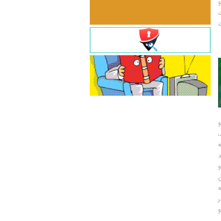
و
ت
ت
و
و
ر