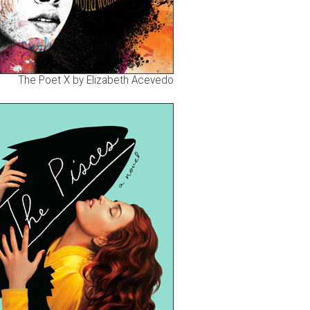
The Poet X by Elizabeth Acevedo