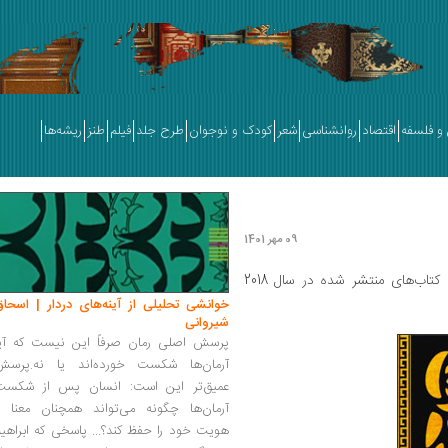
و فلسفه
اقتصاد
روانشناسی
شعر
کودک و نوجوان
طرح جلد
فیلم
طنز
ریشه‌ها
09 مهر 1401
برگزیده از میان کتاب‌های منتشر شده در سال 2018
خوانشی تحلیلی از آینه‌های دردار | اسحاق
شیروانی
پرسش اصلی رمان صرفاً این نیست که آیا
آرمان‌ها شکست خورده‌اند یا نه.پرسش
عمیق‌تر این است: انسان پس از شکست
آرمان‌ها چگونه می‌تواند همچنان معنا و
هویت خود را حفظ کند؟... پاسخی که ابراهی