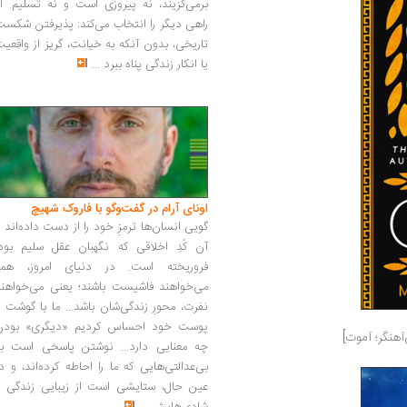
برمی‌گزیند، نه پیروزی است و نه تسلیم. ا
راهی دیگر را انتخاب می‌کند: پذیرفتن شکس
تاریخی، بدون آنکه به خیانت، گریز از واقعی
یا انکار زندگی پناه ببرد
...
اونای آرام در گفت‌وگو با فاروک شهیچ‭
گویی انسان‌ها ترمزِ خود را از دست داده‌اند 
آن کُدِ اخلاقی که نگهبان عقل سلیم بود،
فروریخته است. در دنیای امروز، همه
می‌خواهند فاشیست باشند؛ یعنی می‌خواهند
نفرت، محورِ زندگی‌شان باشد... ما با گوشت 
پوست خود احساس کردیم «دیگری» بودن
آهنگر؛ آموت]
چه معنایی دارد... نوشتن پاسخی است به
بی‌عدالتی‌هایی که ما را احاطه کرده‌اند، و د
عین حال، ستایشی است از زیبایی زندگی و