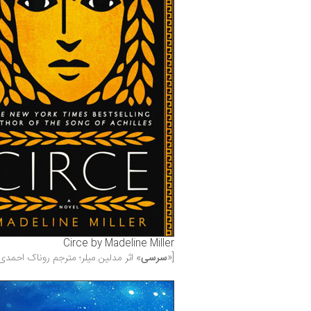
Circe by Madeline Miller
[«
سرسی
» اثر مدلین میلر؛ مترجم روناک احمدی‌