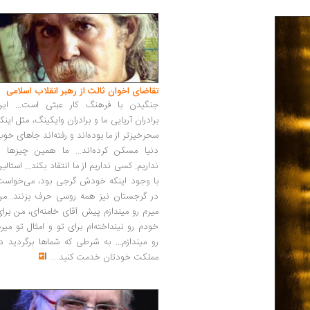
تقاضای اخوان ثالث از رهبر انقلاب اسلامی
جنگیدن با فرهنگ کار عبثی است... این
برادران آریایی ما و برادران وایکینگ، مثل اینک
سحرخیزتر از ما بوده‌اند و رفته‌اند جاهای خو
دنیا مسکن کرده‌اند... ما همین چیزها را
نداریم. کسی نداریم از ما انتقاد بکند... استالی
با وجود اینکه خودش گرجی بود، می‌خواست
در گرجستان نیز همه روسی حرف بزنند...من
میرم رو میندازم پیش آقای خامنه‌ای، من برا
خودم رو نینداخته‌ام برای تو و امثال تو میر
رو میندازم... به شرطی که شماها برگردید د
مملکت خودتان خدمت کنید
...