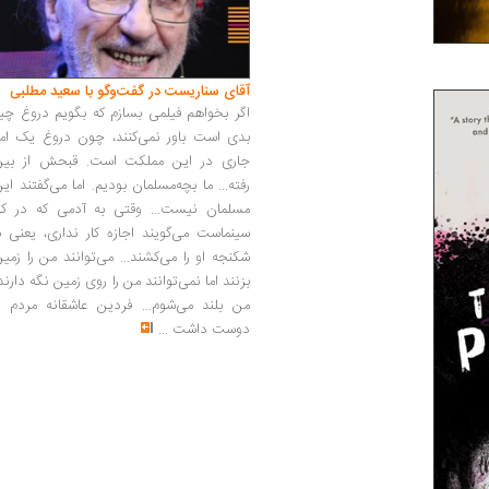
آقای سناریست در گفت‌وگو با سعید مطلبی
اگر بخواهم فیلمی بسازم که بگویم دروغ چی
بدی است باور نمی‌کنند، چون دروغ یک امر
جاری در این مملکت است. قبحش از بین
رفته... ما بچه‌مسلمان بودیم. اما می‌گفتند ای
مسلمان نیست... وقتی به آدمی که در کار
سینماست می‌گویند اجازه کار نداری، یعنی ب
شکنجه او را می‌کشند... می‌توانند من را زمی
بزنند اما نمی‌توانند من را روی زمین نگه دارند
من بلند می‌شوم... فردین عاشقانه مردم را
دوست داشت
...