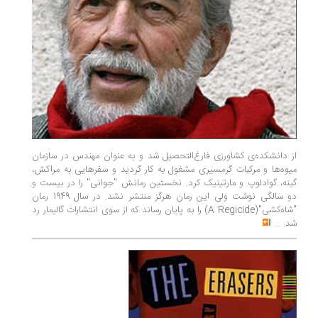
از دانشکده‌ی‌ کشاورزی‌ فارغ‌التحصیل‌ شد و به‌ عنوان‌ مهندس ‌در سازمان
میوه‌ها و مرکبات‌ گرمسیری‌ مشغول‌ به‌ کار گردید و سفرهایی‌ به‌ مراکش‌،
گینه‌، گوادلوپ‌ و مارتینیک‌ کرد. نخستین رمانش "جوانی" را در بیست و
دو سالگی نوشت ولی این رمان هرگز منتشر نشد. در سال 1949 رمان
"شاه‌کشی"(A Regicide) را به پایان رساند که از سوی انتشارات گالیمار رد
شد.
...