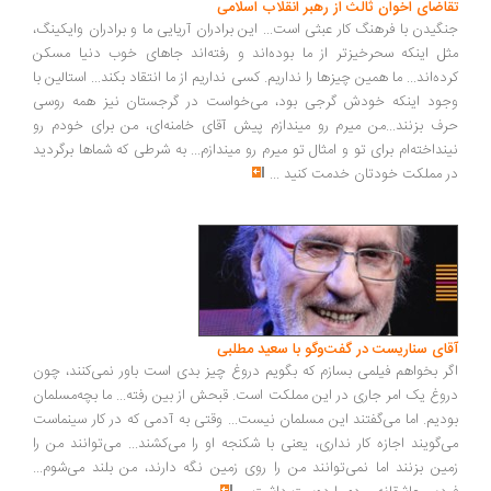
تقاضای اخوان ثالث از رهبر انقلاب اسلامی
جنگیدن با فرهنگ کار عبثی است... این برادران آریایی ما و برادران وایکینگ،
مثل اینکه سحرخیزتر از ما بوده‌اند و رفته‌اند جاهای خوب دنیا مسکن
کرده‌اند... ما همین چیزها را نداریم. کسی نداریم از ما انتقاد بکند... استالین با
وجود اینکه خودش گرجی بود، می‌خواست در گرجستان نیز همه روسی
حرف بزنند...من میرم رو میندازم پیش آقای خامنه‌ای، من برای خودم رو
نینداخته‌ام برای تو و امثال تو میرم رو میندازم... به شرطی که شماها برگردید
در مملکت خودتان خدمت کنید
...
آقای سناریست در گفت‌وگو با سعید مطلبی
اگر بخواهم فیلمی بسازم که بگویم دروغ چیز بدی است باور نمی‌کنند، چون
دروغ یک امر جاری در این مملکت است. قبحش از بین رفته... ما بچه‌مسلمان
بودیم. اما می‌گفتند این مسلمان نیست... وقتی به آدمی که در کار سینماست
می‌گویند اجازه کار نداری، یعنی با شکنجه او را می‌کشند... می‌توانند من را
زمین بزنند اما نمی‌توانند من را روی زمین نگه دارند، من بلند می‌شوم...