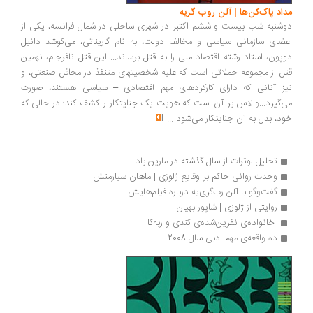
مداد پاک‌کن‌ها | آلن روب گریه
دوشنبه شب بیست و ششم اکتبر در شهری ساحلی در شمال فرانسه، یکی از
اعضای سازمانی سیاسی و مخالف دولت، به نام گاریناتی، می‌کوشد دانیل
دوپون، استاد رشته اقتصاد ملی را به قتل برساند... این قتل نافرجام، نهمین
قتل از مجموعه حملاتی است که علیه شخصیتهای متنفذ در محافل صنعتی، و
نیز آنانی که دارای کارکردهای مهم اقتصادی – سیاسی هستند، صورت
می‌گیرد...والاس بر آن است که هویت یک جنایتکار را کشف کند؛ در حالی که
خود، بدل به آن جنایتکار می‌شود
...
تحلیل لوترات از سال گذشته در مارین باد
وحدت روانی حاکم بر وقایع ژلوزی | ماهان سیارمنش
گفت‌وگو با آلن رب‌گری‌یه درباره فیلم‌هایش
روایتی از ژلوزی | شاپور بهیان
 خانواده‌ی نفرین‌شده‌ی کندی و ربه‌کا
ده واقعه‌ی مهم ادبی سال 2008 