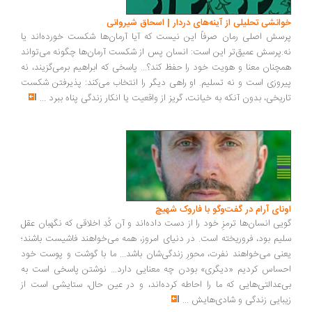
خوانشی تحلیلی از آینه‌های دردار | اسحاق شیروانی
پرسش اصلی رمان صرفاً این نیست که آیا آرمان‌ها شکست خورده‌اند یا
نه.پرسش عمیق‌تر این است: انسان پس از شکست آرمان‌ها چگونه می‌تواند
همچنان معنا و هویت خود را حفظ کند؟... پاسخی که ابراهیم برمی‌گزیند، نه
پیروزی است و نه تسلیم. او راهی دیگر را انتخاب می‌کند: پذیرفتن شکست
تاریخی، بدون آنکه به خیانت، گریز از واقعیت یا انکار زندگی پناه ببرد
...
اونای آرام در گفت‌وگو با فاروک شهیچ‭
گویی انسان‌ها ترمزِ خود را از دست داده‌اند و آن کُدِ اخلاقی که نگهبان عقل
سلیم بود، فروریخته است. در دنیای امروز، همه می‌خواهند فاشیست باشند؛
یعنی می‌خواهند نفرت، محورِ زندگی‌شان باشد... ما با گوشت و پوست خود
احساس کردیم «دیگری» بودن چه معنایی دارد... نوشتن پاسخی است به
بی‌عدالتی‌هایی که ما را احاطه کرده‌اند، و در عین حال، ستایشی است از
زیبایی زندگی و شادی‌هایش
...