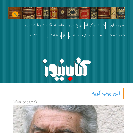
رمان خارجی
داستان کوتاه
تاریخ
دین و فلسفه
اقتصاد
روانشناسی
شعر
کودک و نوجوان
طرح جلد
فیلم
طنز
ریشه‌ها
پس از کتاب
آلن روب گریه
07 فروردین 1385