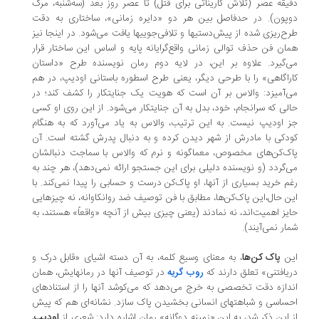
یقه عصر (تلاش گاریناتی برای قتل) تا عصر روز بعد (سه‌شنبه،‌ مرگ
پون). در حدفاصل بین هر دو‌ «دایره زمانی»،‌ ساختاری به دقت
ح‌ریزی شده از پیش‌دستیها و تلافی‌جوییها یافت می‌شود. در اینجا نیز
ان فن حذف توالی زمانی واقع‌گرایانه پایه و اساس این ساختار قرار
‌گیرد. علاوه بر این، در لایه دوم رمان نویسنده طرح «داستان
راگاهی‌» را با طرحی دیگر،‌ یعنی طرح اسطوره باستانی اودیپ، در هم
‌آمیزد: والاس بر آن است که هویت یک جنایتکار را کشف کند؛ در
لی که سرانجام، خود، بدل به آن جنایتکار می‌شود. از این روی او کسی
 اودیپ نیست. به این ترتیب،‌ والاس به یاد می‌آورد که به هنگام
دکی با مادرش از شهر دیدن کرده و به دنبال پدرش گشته است. آن
ک‌کن‌های مخصوص،‌ معماگونه و نرم که والاس با سماجت دنبالشان
‌گردد (و نویسنده دلیلی برای این جستجو ارائه نمی‌دهد)، هر چند به
م خرید بسیاری از آنها،‌ او پاک‌کن درست و حسابی را پیدا نمی‌کند. با
ن حال،‌این پاک‌کن‌ها،‌ مطابق با فن توصیف ضد روانکاوانه، نه چیزهایی
یز اهمیت‌اند، نه نمادند‌ (یعنی چیزی بیش از آنچه «واقعاً» هستند، به
ار نمی‌آیند).
ین
پاک کن‌ها
،‌ به معنای وسیع کلمه،‌ به آن دسته اشیای «قابل درک و
یافتنی» تعلق دارند که
روب گریه
در توصیف آنها در رمانهایش، همان
دازه دقت تخصصی به خرج می‌دهد که می‌کوشد آنها را از استنادهای
ساسی و شباهتهای انسانی بخشیدن پاک سازد. نشانه‌ای هم که پیش
 این ذکر شد، به این «زمینه دوگانه» رمان اشاره دارد: شعری از
اودیپ
،