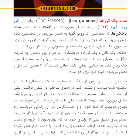
The Erasers
اد پاک کن ها
[
Les gommes
] . (
)
رمانی از
آلن
ب گریه
(1922)، نویسنده فرانسوی،‌ که در 1953 منتشر شد.
مداد
ک‌کن‌ها
، که نخستین اثر
روب گریه
به شمار می‌رود، در نخستین نگاه
ین می‌نماید که جزو رمانهای جنایی است. روب گریه در این رمان برای
مون داستانش، طرحی متعارف و معمولی را به کار می‌بندد؛ یک
دثه، یک قاتل و یک کارآگاه «روشنگر». اما طرح این داستان به تدریج
ل نمایشهای تحلیلی عهد باستان را به خود می‌گیرد و مسئله اساسی
 رمان متعارف جنایی، یعنی اینکه «قاتل کیست؟»، از همان آغاز حل و
ل می‌شود، البته تنها برای خواننده.
 یکی از سالهای پس از جنگ که معلوم نیست چه سالی است در
شنبه شب بیست و ششم اکتبر در شهری ساحلی در شمال فرانسه، یکی
 اعضای سازمانی سیاسی و مخالف دولت، به نام گاریناتی، می‌کوشد
نیل دوپون، استاد رشته اقتصاد ملی را به قتل برساند. این سوءقصد در
لای دوپون، که تنها خود او و خدمتکارش در آن زندگی می‌کنند، رخ
‌دهد. با این حال، سوء قصد ناموفق از کار درمی‌آید؛ زیرا گاریناتی به
تورهای دقیق یکی از رؤسای خود، به نام بوناونتورا، که گروه او دست
 عملیاتی با هدف ارعاب شخصیتها زده است، با دقت لازم عمل نکرده
ت: گلوله‌ای که تبهکار فراری شلیک می‌کند، تنها زخمی سطحی بر بازوی