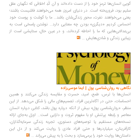
یی انسان‌ها ترمزِ خود را از دست داده‌اند و آن کُدِ اخلاقی که نگهبان عقل
یم بود، فروریخته است. در دنیای امروز، همه می‌خواهند فاشیست باشند؛
نی می‌خواهند نفرت، محورِ زندگی‌شان باشد... ما با گوشت و پوست خود
ساس کردیم «دیگری» بودن چه معنایی دارد... نوشتن پاسخی است به
‌عدالتی‌هایی که ما را احاطه کرده‌اند، و در عین حال، ستایشی است از
بایی زندگی و شادی‌هایش
...
اهی به روان‌شناسی پول | ایما موسی‌زاده
سان‌ها با ترس، طمع، امید، حسرت و مقایسه زندگی می‌کنند و همین
ساسات، حتی در آگاه‌ترین افراد، تصمیم‌های مالی را شکل می‌دهد. از این
ظر، «روان‌شناسی پول» بیش از آنکه درباره پول باشد، کتابی درباره انسان
اصر و رابطه پرتنش او با مفهوم ثروت و دارایی است... اوزل به‌جای ارائه
خه‌های مستقیم یا توصیه‌های دستوری، تجربه زندگی سرمایه‌گذاران،
رآفرینان، میلیاردرها و حتی افراد عادی را روایت می‌کند و از دل این
ستان‌ها روایت خود را برمی‌سازد و بحث را به پیش می‌راند
...