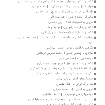
نگاهی به شهریور هزار و سیصد و نمی‌دانم چند | مریم رحمانیان
جهان خیال و رویا در آثار ژرار دو نروال | سمیه مهرگان
یادداشتی بر خیلی کم... تقریبا هیچ | امیر جلالی
سالمرگ ریکاردو ریش | ژوزه ساراماگو
مروری بر فارنهایت 451 | آرش رحمانی
نگاهی به ارتداد یامین‌پور | مهدیه جاهد
نگاهی به سابقا کمونیست‌ها | علی ولی‌اللهی
پیرامون عشقی؛ سیمای نجیب یک آنارشیست | حمیدرضا امیدی 
سرور
نگاهی به اقتصاد روایی | سمیرا دردشتی
تراژدی با چاشنی کمدی |  محمد شهرابی فراهانی
درباره بوی مار | مصطفی بیان
نگاهی به ملودی اصیل الفبای عبری | زهره یاری
و اما گنجشک‌ها بهشت را می‌فهمند | پرویز شیشه‌گران
باکره‌ها یا دوشیزگان در گفت‌وگو با سامان شهرکی
صورتک‌های انچی از ژاپن رسید
مادربزرگ لی‌لی در روزگار عصیان
مروری بر اونای آرام | سمیه مهرگان
چرتوپیا یا شهر فیلسوفان! | فاطمه صناعتیان
در طریقت مسلمانی در گفت‌وگو با سیدهادی طباطبایی
نگاهی به آداب کتاب‌خواری | احمد آفتابی