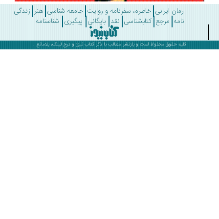
رمان ایرانی
خاطره، سفرنامه و روایت
جامعه شناسی
هنر
زندگی
نامه
مرجع
کتابشناسی
نقد
بایگانی
پیگیری
شناسنامه
کلیه حقوق محفوظ است و بازنشر مطالب با ذکر
کتاب نیوز
و درج لینک، بلامانع .