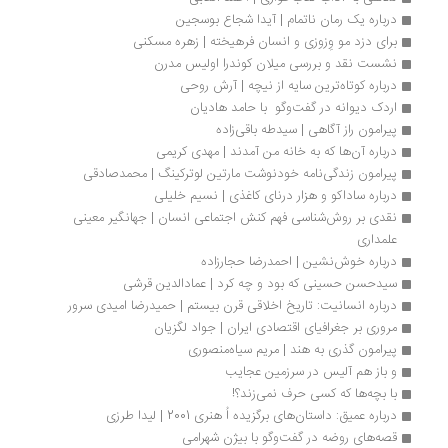
درباره یک رمان ناتمام | آیدا شجاع بوسجین
برای دزد مو وِزوزی و انسان فرهیخته | زهره مسکنی
نشست نقد و بررسی میلان کوندرا اولیس مدرن
درباره کوتاه‌ترین سایه از نیچه | آرش روحی
اردک دیوانه در گفت‌وگو  با حامد هادیان
پیرامون راز آگاهی | سیدطه باقی‌زاده
درباره آن‌ها که به خانه‌ من آمدند | مهدی کریمی
پیرامون زندگی‌نامه خودنوشت مارتین لوترکینگ | محمدصادقی
درباره ساداکو و هزار درنای کاغذی | نسیم خلیلی
نقدی بر روش‌شناسی فهم کنش اجتماعی انسان | جهانگیر معینی 
علمداری
درباره خوش‌نشین | احمدرضا حجارزاده
سیدحسن حسینی که بود و چه کرد | عمادالدین قرشی
درباره انسانیت: تاریخ اخلاقی قرن بیستم | حمیدرضا امیدی سرور
مروری بر جغرافیای اقتصادی ایران | جواد لگزیان
پیرامون گذری به هند | مریم سیاه‌منصوری
و باز هم آلیس در سرزمین عجایب 
با بچه‌ها که کسی حرف نمی‌زند؟!
درباره عمیق: داستان‌های برگزیده اُ هنری 2001 | لیدا طرزی
قصه‌های روضه در گفت‌وگو با بیژن شهرامی