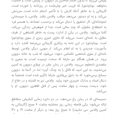
یس می‌رود تا بدون آشکار ساختن راز دوپون، از پلیس کمک و حمایت
واهد. بوناونتورا، که فریب خبر چاپ‌شده در روزنامه را خورده است،‌
ریناتی را به خاطر آنکه کارش را با تأخیر انجام داده است،‌ سرزنش
‌کند و به او دستور می‌دهد مراقب والاس باشد. والاس، با سرسختی
وجانه‌ای، کار تحقیق را دنبال می‌کند و برحسب تصادف با همسر فرد
 اصطلاح مقتول، که چند سالی است جدا از شوهرش زندگی می‌کند،
نا می‌شود. والاس در یکی از ادارت پست به خاطر اشتباهی از طرف
ابل،‌ به نامه‌ای دست می‌یابد که حاوی خبری رمزی از سوی بوناونتورا
ت. بوناونتورا در این نامه به برکناری گاریناتی بی‌عرضه اشاره دارد و
موریت جدیدی را به او اعلام می‌کند. از سویی دیگر، والاس توسط
مه‌ای از سوی شخصی ناشناس دعوت می‌شود که شب به خانه دوپون
ود. در همان هنگام نیز مارشا که سخت ترسیده است، به سفری با
صدی نامعلوم می‌رود. والاس در زمان مقرر در ویلای دوپون به کمین
‌نشیند، به این امید که قاتل را به چنگ آورد؛ اما در آنجا به دوپون
لح برمی‌خورد که به دلیل بی‌فکری مارشا ناگزیر شده است شخصاً به
بال اسناد و مدارک ضروری خود بیاید. والاس نیز به اشتباه و در دفاع از
د، درست بیست و چهار ساعت پس از قتل ظاهری دوپون، او را
‌کشد.
یسه‌ای که در رمان رخ می‌دهد،‌ در دو دایره زمانی کمابیش متقاطع
ارائه می‌شود: یکی فاصله زمانی روز سه‌شنبه ساعت 6 صبح (گاریناتی به
کمین والاس می نشیند) تا صبح روز بعد؛ و دیگر از ساعت 19 و 30