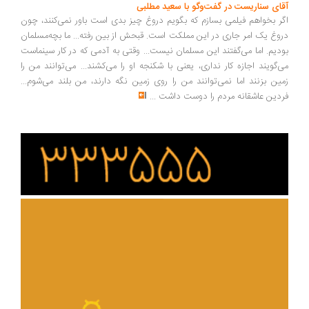
ای سناریست در گفت‌وگو با سعید مطلبی
ر بخواهم فیلمی بسازم که بگویم دروغ چیز بدی است باور نمی‌کنند، چون
وغ یک امر جاری در این مملکت است. قبحش از بین رفته... ما بچه‌مسلمان
دیم. اما می‌گفتند این مسلمان نیست... وقتی به آدمی که در کار سینماست
‌گویند اجازه کار نداری، یعنی با شکنجه او را می‌کشند... می‌توانند من را
ین بزنند اما نمی‌توانند من را روی زمین نگه دارند، من بلند می‌شوم...
دین عاشقانه مردم را دوست داشت
...