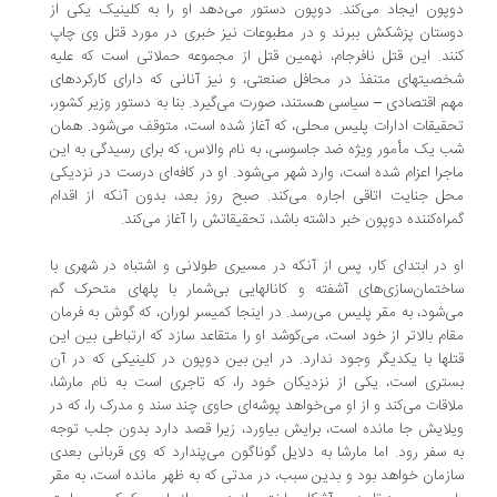
پون ایجاد می‌کند. دوپون دستور می‌دهد او را به کلینیک یکی از
ستان پزشکش ببرند و در مطبوعات نیز خبری در مورد قتل وی چاپ
ند. این قتل نافرجام، نهمین قتل از مجموعه حملاتی است که علیه
صیتهای متنفذ در محافل صنعتی، و نیز آنانی که دارای کارکردهای
م اقتصادی – سیاسی هستند، صورت می‌گیرد. بنا به دستور وزیر کشور،
قیقات ادارات پلیس محلی، که آغاز شده است، متوقف می‌شود. همان
 یک مأمور ویژه ضد جاسوسی،‌ به نام والاس،‌ که برای رسیدگی به این
جرا اعزام شده است، وارد شهر می‌شود. او در کافه‌ای درست در نزدیکی
ل جنایت اتاقی اجاره می‌کند. صبح روز بعد،‌ بدون آنکه از اقدام
راه‌کننده دوپون خبر داشته باشد، تحقیقاتش را آغاز می‌کند.
 در ابتدای کار، پس از آنکه در مسیری طولانی و اشتباه در شهری با
ختمان‌سازی‌های آشفته و کانالهایی بی‌شمار با پلهای متحرک گم
‌شود، ‌به مقر پلیس می‌رسد. در اینجا کمیسر لوران، که گوش به فرمان
ام بالاتر از خود است،‌ می‌کوشد او را متقاعد سازد که ارتباطی بین این
لها با یکدیگر وجود ندارد. در این بین دوپون در کلینیکی که در آن
تری است،‌ یکی از نزدیکان خود را، که تاجری است به نام مارشا،
اقات می‌کند و از او می‌خواهد پوشه‌ای حاوی چند سند و مدرک را، که در
لایش جا مانده است،‌ برایش بیاورد،‌ زیرا قصد دارد بدون جلب توجه
 سفر رود. اما مارشا به دلایل گوناگون می‌پندارد که وی قربانی بعدی
زمان خواهد بود و بدین سبب،‌ در مدتی که به ظهر مانده است،‌ به مقر