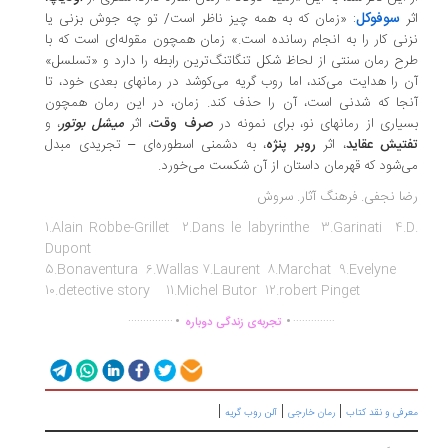
سوفوکل
ر
: «زمان که به همه چیز ناظر است/ تو چه جوش‌ بزنی یا
نی کار را به انجام رسانده است.» زمان همچون مقوله‌ای است که با
ح رمان سنتی از لحاظ شکل تنگاتنگ‌ترین رابطه را دارد و «تسلسل»
 را هدایت می‌کند، اما روب گریه می‌کوشد در رمانهای بعدی خود، تا
جا که شدنی است،‌ آن را حذف کند. زمان، در این رمان‌ همچون
یاری از رمانهای نو، برای نمونه در
صرف وقت
، اثر
میشل بوتور
، و
تیش عقاید
، اثر
روبر پنژه
، به دشمنی اسطوره‌ای – تجریدی مبدل
‌شود که قهرمان داستان از آن شکست می‌خورد.
ا نجفی. فرهنگ آثار. سروش
1.Alain Robbe-Grillet 2.Dans le labyrinthe 3.Garinati 4.
Dupont
5.Bonaventura 6.Wallas 7.Laurent 8.Marchat 9.Evelyne
10.detective story 11.Michel Butor 12.robert Pinget
.
.
...............
..............
تجربه‌ی زندگی دوباره
|
|
|
رفی و نقد کتاب
رمان خارجی
آلن روب گریه