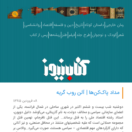
ان خارجی
داستان کوتاه
تاریخ
دین و فلسفه
اقتصاد
روانشناسی
ر
کودک و نوجوان
طرح جلد
فیلم
طنز
ریشه‌ها
پس از کتاب
مداد پاک‌کن‌ها | آلن روب گریه
08 فروردین 1385
شنبه شب بیست و ششم اکتبر در شهری ساحلی در شمال فرانسه، یکی از
ضای سازمانی سیاسی و مخالف دولت، به نام گاریناتی، می‌کوشد دانیل دوپون،
تاد رشته اقتصاد ملی را به قتل برساند... این قتل نافرجام، نهمین قتل از
موعه حملاتی است که علیه شخصیتهای متنفذ در محافل صنعتی، و نیز آنانی
 دارای کارکردهای مهم اقتصادی – سیاسی هستند، صورت می‌گیرد...والاس بر