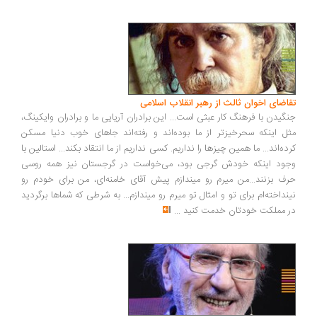
اضای اخوان ثالث از رهبر انقلاب اسلامی
گیدن با فرهنگ کار عبثی است... این برادران آریایی ما و برادران وایکینگ،
ل اینکه سحرخیزتر از ما بوده‌اند و رفته‌اند جاهای خوب دنیا مسکن
ده‌اند... ما همین چیزها را نداریم. کسی نداریم از ما انتقاد بکند... استالین با
ود اینکه خودش گرجی بود، می‌خواست در گرجستان نیز همه روسی
ف بزنند...من میرم رو میندازم پیش آقای خامنه‌ای، من برای خودم رو
نداخته‌ام برای تو و امثال تو میرم رو میندازم... به شرطی که شماها برگردید
 مملکت خودتان خدمت کنید
...