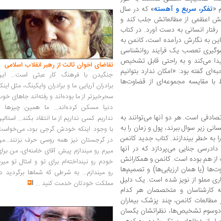
 «
تفکر، سریع و آهسته
» که در سال
 بخش اعظمی از مطالعاتش جلب کند و
ار انسانی به دست آورد. در کتاب
ین به نگارش درآمده است، کانمن به
سوگیری تعصب یک فرآیند روانشناسی
ا می‌کند و به راحتی قابل تشخیص
تقاضای اخوان ثالث از رهبر انقلاب اسلامی
‌ای گفته بود: «امکان ندارد بتوانیم
جنگیدن با فرهنگ کار عبثی است... این
ا مقایسه مجموعه‌ای از قضاوت‌ها
برادران آریایی ما و برادران وایکینگ، مثل اینک
سحرخیزتر از ما بوده‌اند و رفته‌اند جاهای خو
دنیا مسکن کرده‌اند... ما همین چیزها را
ادفی است. هر دو آنها می‌توانند به
نداریم. کسی نداریم از ما انتقاد بکند... استالی
نی زیر سوال ببرند، پول و زمان را به
با وجود اینکه خودش گرجی بود، می‌خواست
 به خطر بیندازند. کتاب جدید کانمن
در گرجستان نیز همه روسی حرف بزنند...من
ادرسی جنایی می‌پردازد که در آنها
میرم رو میندازم پیش آقای خامنه‌ای، من برا
از هم بوده است. کانمن و همکارانش
خودم رو نینداخته‌ام برای تو و امثال تو میر
ها (یا همان ارزیابی‌ها) و تصمیم‌ها
رو میندازم... به شرطی که شماها برگردید د
اری مملو از نویز شده است. یک دلیل
مملکت خودتان خدمت کنید
...
که کارشناسان و متخصصان هر کدام
از مطالعات کانمن، چند پزشک بیماران
در دو‌سوم تشخیص‌ها، نظراتشان یکسان