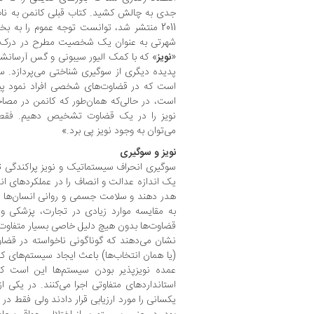
جدی به چالش کشید. کتاب قبلی کانمن به نام
2011 منتشر شد، توانست توجه عموم را به
شهرتی به عنوان یک شخصیت مطرح در درک رفت
«
نویز
» که با کمک الیور سیبونی و گس آرسانشا
پدیده دیگری از سوگیری شناختی می‌پردازد. 
است که در قضاوت‌های شخصی افراد نمود پید
است، در حالی‌که همان‌طور که کانمن در مصاحبه
نویز را در یک قضاوت تشخیص دهیم. فقط ب
می‌توان به وجود نویز پی برد.»
نویز و سوگیری
سوگیری انحراف سیستماتیک و نویز پراکندگی تص
یک اندازه عدالت و انصاف را در عملکردهای انسا
هدر دهند و سلامت جسمی و روانی انسان‌ها را
به مقایسه موارد زیادی در تجارت، پزشکی و د
قضاوت‌ها بدون هیچ دلیل خاصی بسیار متفاوت 
نشان می‌دهند که گوناگونی ناخواسته در قضاوت‌
(یا همان انتخاب‌ها) باعث ایجاد سیستم‌های ک
عمده نویز‌پذیر بودن سیستم‌ها این است 
استانداردهای متفاوتی اجرا می‌کنند. در یکی 
یکسانی را مورد ارزیابی قرار دادند ولی فقط 