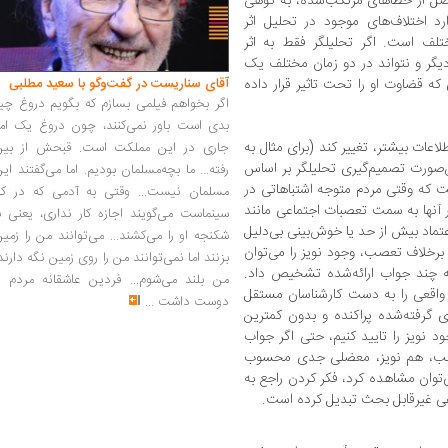
اصل از خطاهای مرتکب‌شده، به کوهی
د اختلاف‌های موجود در تحلیل اثر
لف است. اگر تحلیلگر فقط به اثر
یگر و نتواند در دو زمان مختلف یک
آقای سناریست در گفت‌وگو با سعید مطلبی
که قضاوت او را تحت تاثیر قرار داده
اگر بخواهم فیلمی بسازم که بگویم دروغ چی
بدی است باور نمی‌کنند، چون دروغ یک امر
اعات بیشتر، تغییر کند (برای مثال به
جاری در این مملکت است. قبحش از بین
ن‌صورت تصمیم‌گیری تحلیلگر بر اساس
رفته... ما بچه‌مسلمان بودیم. اما می‌گفتند ای
ت که وقتی مردم متوجه اشتباهاتی در
مسلمان نیست... وقتی به آدمی که در کار
ر آنها به سمت تعصبات اجتماعی مانند
سینماست می‌گویند اجازه کار نداری، یعنی ب
تماد بیش از حد یا خوش‌بینی بی‌دلیل
شکنجه او را می‌کشند... می‌توانند من را زمی
برخلاف تعصب، وجود نویز را می‌توان
بزنند اما نمی‌توانند من را روی زمین نگه دارند
 چند جواب ارائه‌شده تشخیص داد.
من بلند می‌شوم... فردین عاشقانه مردم را
اقعی را به دست کارشناسان مستقل
دوست داشت
...
ای گرفته‌شده پراکنده و بدون کمترین
د نویز را تایید کنیم، حتی اگر جواب
عصب، هم نویز، معضلی جدی محسوب
ی‌توان مشاهده کرد، فکر کردن راجع به
 غیر‌قابل بحث تبدیل کرده است.