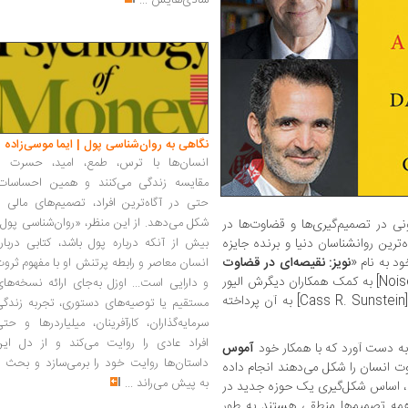
شادی‌هایش
...
نگاهی به روان‌شناسی پول | ایما موسی‌زاده
انسان‌ها با ترس، طمع، امید، حسرت و
مقایسه زندگی می‌کنند و همین احساسات،
حتی در آگاه‌ترین افراد، تصمیم‌های مالی ر
شکل می‌دهد. از این منظر، «روان‌شناسی پول
D] این گوناگونی در تصمیم‌گیری‌ها و قضاوت‌ها در
‌ترین روانشناسان دنیا و برنده جایزه
بیش از آنکه درباره پول باشد، کتابی دربار
نویز: نقیصه‌ای در قضاوت
انسان معاصر و رابطه پرتنش او با مفهوم ثرو
» [Noise: A Flaw in Human Judgment] به کمک همکاران دیگرش الیور
و دارایی است... اوزل به‌جای ارائه نسخه‌ها
سیبونی [Olivier Sibony] و گس آرسانشاین [Cass R. Sunstein] به آن پرداخته
مستقیم یا توصیه‌های دستوری، تجربه زندگی
سرمایه‌گذاران، کارآفرینان، میلیاردرها و حت
افراد عادی را روایت می‌کند و از دل این
 به دست آورد که با همکار خود
آموس
داستان‌ها روایت خود را برمی‌سازد و بحث ر
 انسان را شکل می‌دهند انجام داده
به پیش می‌راند
...
ا که اواخر دهه 1960 شروع شد، اساس شکل‌گیری یک حوزه جدید در
همه تصمیم‌ها منطقی هستند به طور