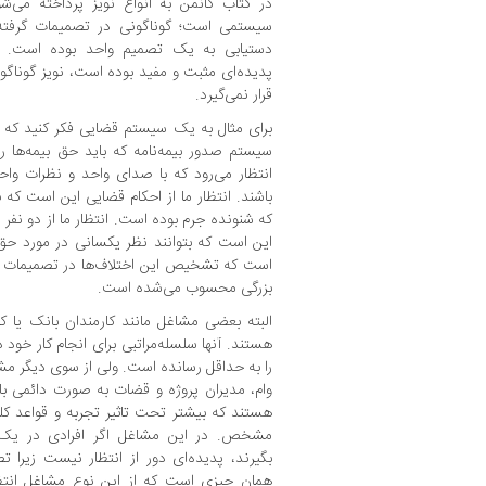
در کتاب کانمن به انواع نویز پرداخته می‌ش
سیستمی است؛ گوناگونی در تصمیمات گرفته
دستیابی به یک تصمیم واحد بوده است. ب
پدیده‌ای مثبت و مفید بوده است، نویز گوناگ
قرار نمی‌گیرد.
برای مثال به یک سیستم قضایی فکر کنید که ا
سیستم صدور بیمه‌نامه که باید حق بیمه‌ها 
انتظار می‌رود که با صدای واحد و نظرات واح
باشند. انتظار ما از احکام قضایی این است که ب
که شنونده جرم بوده است. انتظار ما از دو نفر 
این است که بتوانند نظر یکسانی در مورد حق 
است که تشخیص این اختلاف‌ها در تصمیمات گ
بزرگی محسوب می‌شده است.
البته بعضی مشاغل مانند کارمندان بانک یا ک
هستند. آنها سلسله‌مراتبی برای انجام کار خود
را به حداقل رسانده است. ولی از سوی دیگر مش
وام، مدیران پروژه و قضات به صورت دائمی با
هستند که بیشتر تحت تاثیر تجربه و قواعد کلی
مشخص. در این مشاغل اگر افرادی در یک 
بگیرند، پدیده‌ای دور از انتظار نیست زیر
همان چیزی است که از این نوع مشاغل انتظا