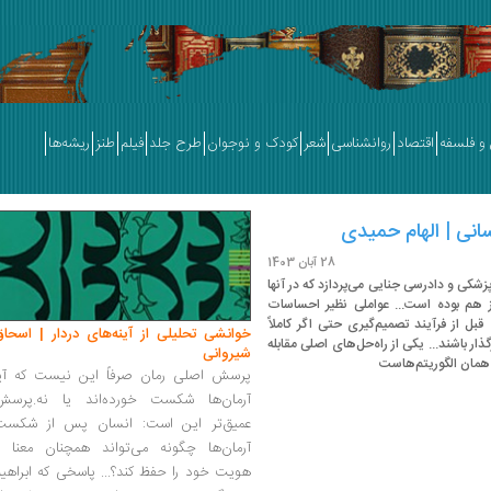
و فلسفه
اقتصاد
روانشناسی
شعر
کودک و نوجوان
طرح جلد
فیلم
طنز
ریشه‌ها
سانی | الهام حمیدی
28 آبان 1403
شکی و دادرسی جنایی می‌پردازد که در آنها
هم بوده است... عواملی نظیر احساسات
از فرآیند تصمیم‌گیری حتی اگر کاملاً
خوانشی تحلیلی از آینه‌های دردار | اسحاق
ذار باشند... یکی از راه‌حل‌های اصلی مقابله
شیروانی
 همان الگوریتم‌هاست
پرسش اصلی رمان صرفاً این نیست که آیا
آرمان‌ها شکست خورده‌اند یا نه.پرسش
عمیق‌تر این است: انسان پس از شکست
آرمان‌ها چگونه می‌تواند همچنان معنا و
هویت خود را حفظ کند؟... پاسخی که ابراهی