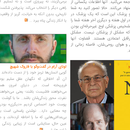
برمی‌گزیند، نه پیروزی است و نه تسلیم. ا
ه می‌کنید. آنها اطلاعات یکسانی از
اد می‌کنند. حالا تصور کنید به شما
راهی دیگر را انتخاب می‌کند: پذیرفتن شکس
 دو پزشک این است که یک پزشک در
تاریخی، بدون آنکه به خیانت، گریز از واقعی
ر اول هفته و دیگری آخر هفته شما را
یا انکار زندگی پناه ببرد
...
تشخیص پزشکی اوج غیر‌حرفه‌ای بودن
 که مشکل از پزشکان نیست. مشکل
‌قابل اعتمادی هستند. قضاوت آنها
و هوای روحی‌شان، فاصله زمانی از
.
اونای آرام در گفت‌وگو با فاروک شهیچ‭
گویی انسان‌ها ترمزِ خود را از دست داده‌اند 
آن کُدِ اخلاقی که نگهبان عقل سلیم بود،
فروریخته است. در دنیای امروز، همه
می‌خواهند فاشیست باشند؛ یعنی می‌خواهند
نفرت، محورِ زندگی‌شان باشد... ما با گوشت 
پوست خود احساس کردیم «دیگری» بودن
چه معنایی دارد... نوشتن پاسخی است به
بی‌عدالتی‌هایی که ما را احاطه کرده‌اند، و د
عین حال، ستایشی است از زیبایی زندگی و