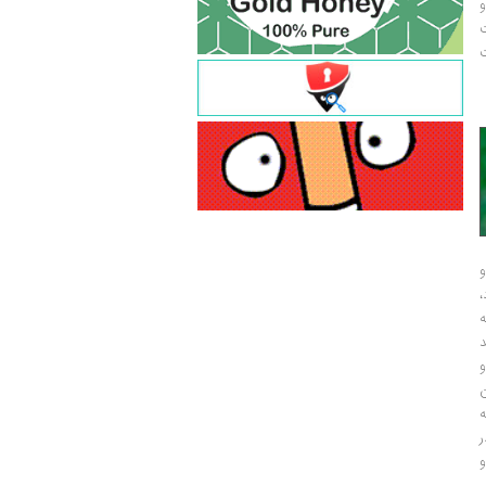
و
ت
ت
و
و
ر