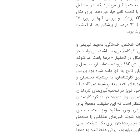
 بحث‌برانگیز می‌شود که در مشاغل
تحت تاثیر قرار می‌دهد. برای مثال
در تحقیقی که کانمن و همکارانش بر روی 22 پزشک و بررسی آنها بر روی 13
آنژیوگرافی انجام دادند، نتایج نشان داد که 63 تا 92 درصد از پزشکان بعد از گذشت
وت بود.
اسات شخص، خستگی، محیط فیزیکی و
گر کاملاً بی‌ربط باشند، می‌توانند در
مثال در تحقیق «ابرها باعث می‌شوند
درسخوان‌ها بهتر به نظر برسند»، کانمن و همکارانش 682 پرونده متقاضیان تحصیل و
 کالج به آنها داده شده بود بررسی
بری کارشناسان، به پیشینه تحصیلی و
وزهای آفتابی به پیشینه غیر‌آکادمیک
جود نویز در تصمیم‌گیری‌های کارمندان
یزان نویز موجود در عملکرد کارمندان
نتظار است که این حقیقت معمولاً برای
موذی بودن عملکرد نویز است، تا حدی
جه شوند ضررهای هنگفتی را متحمل
میلیاردها دلار برای یک شرکت، یعنی
ایین بیاوریم، ارزش حفظ‌شده به ده‌ها