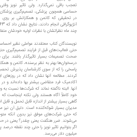
تعجب باقی نمی‌گذارد. ولی تاثیر نویز وقتی
حساسی همچون پزشکی، تصمیم‌گیری پزشکان را 
چند ماه نظراتشان با نظرات اولیه خودشان متفا
نویسندگان کتاب معتقدند عواملی نظیر احس
حتی فعالیت‌های قبل از فرآیند تصمیم‌گیری حتی ا
صحت تصمیمات بسیار تاثیر‌گذار باشند. برای 
پاسخی را که از سوی کارشناسان پذیرش تحصیلی
کردند. مطالعه آنها نشان داد که در روزهای ا
آکادمیک فرد متقاضی بیشتر بها داده‌اند و در ر
آنها. البته ناگفته نماند که شرکت‌ها نسبت به و
خود کاملاً آگاه هستند ولی نکته اینجاست که م
گاهی بسیار بیشتر از اندازه قابل تحمل و قابل ا
مدیران بسیار شوکه‌کنند‌ه است. دلیل آن نیز 
که حتی شرکت‌های موفق نیز بدون آنکه متو
می‌شوند. ضرر هنگفت یعنی چقدر؟ یعنی در حد 
اگر بتوانیم تاثیر نویز را حتی چند نقطه درصد پ
میلیون دلار می‌رسد.