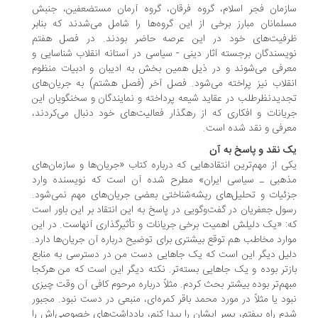
زمان فجر اسلام، گروه فرقان، گروه آرمان مستضعفین، جنبش
لمانان مبارز برخی از این گروه‌ها را شامل می‌شدند که بنابر
فیت‌های خود در این عرصه حاضر بودند. در فصل هفتم
یسندگان برجسته آثار دینی - سیاسی در آستانه انقلاب شناسایی و
رفی می‌شوند و در ذیل همین بخش به ادیبان و ادبیات منظوم
قلاب نیز پراخته می‌شود. فصل آخر (فصل هشتم) به جریان‌های
دیدنظرطلب در عقاید شیعه پرداخته و نمایندگان و سخنگویان این
یانات و افکاری که از رهگذار فعالیت‌های خود دنبال می‌کردند،
رفی و نقد شده است.
 نقد و پاسخ به آن
ی از مهم‌ترین انتقادهایی که درباره کتاب «جریان‌ها و سازمان‌های
هبی ـ سیاسی ایران» مطرح شده آن است که نویسنده وارد
ئیات و تحلیل‌های ریشه‌شناختی بعضی جریان‌های مهم نمی‌شود.
ول جعفریان در گفت‌وگویی در پاسخ به این انتقاد بر این باور است
: «یک دلیلش اهمیت برخی جریانات و تأثیرگذاری آنهاست. در این
ارد مخاطب هم توقع بیشتری برای توضیح درباره آن جریان‌ها دارد.
یل دیگر این است که یک جاهایی دست من در دسترسی به منابع
زتر بوده و یک جاهایی بسته‌تر. نکته دیگر این است که من هرکجا
هم‌تر بوده بیشتر بحث کردم. مثلاً درباره مرحوم کافی آن وقت چیزی
ود یا مثلاً در مورد محمد باقر کمره‌ای، منبعی در دست نبود. مجبور
م راه بیفتم، پسر ایشان را پیدا کنم، یادداشت‌های خصوصی‌اش را