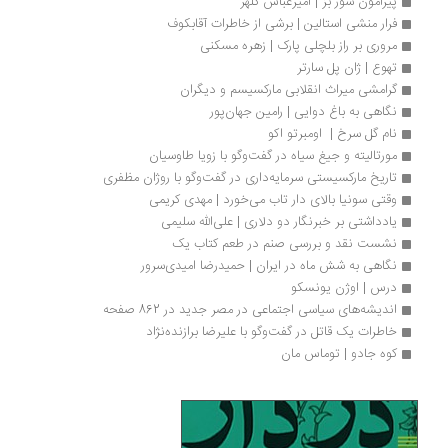
پیرامون سور بز | امیرعباس کلهر
فرار منشی استالین | برشی از خاطرات آقابکوف
مروری بر راز بلچلی پارک | زهره مسکنی
تهوع | ژان پل سارتر
گرامشی میراث انقلابی مارکسیسم و دیگران
نگاهی به باغ دوایی | رامین جهان‌پور
نام گل سرخ |  اومبرتو اکو
مورتالیته و جیغ سیاه در گفت‌وگو با زویا طاوسیان
تاریخ مارکسیستی سرمایه‌داری در گفت‌وگو با روژان مظفری
وقتی سونیا بالای‌ دار تاب می‌خورد | مهدی کریمی
یادداشتی بر خبرنگار دو دلاری | علی‌الله سلیمی
نشست نقد و بررسی صنم در طعم کتاب یک
نگاهی به شش ماه در ایران | حمیدرضا امیدی‌سرور
درس | اوژن یونسکو
اندیشه‌های سیاسی اجتماعی در مصر جدید در 862 صفحه
خاطرات یک قاتل در گفت‌وگو با علیرضا برازنده‌نژاد
کوه جادو | توماس مان