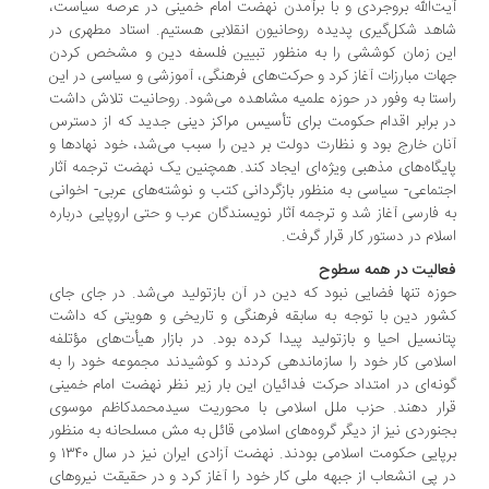
ت‌الله بروجردی و با برآمدن نهضت امام خمینی در عرصه سیاست،
هد شکل‌گیری پدیده روحانیون انقلابی هستیم. استاد مطهری در
ن زمان کوششی را به منظور تبیین فلسفه دین و مشخص کردن
ات مبارزات آغاز کرد و حرکت‌های فرهنگی، آموزشی و سیاسی در این
ستا به وفور در حوزه علمیه مشاهده می‌شود. روحانیت تلاش داشت
 برابر اقدام حکومت برای تأسیس مراکز دینی جدید که از دسترس
ان خارج بود و نظارت دولت بر دین را سبب می‌شد، خود نهادها و
یگاه‌های مذهبی ویژه‌ای ایجاد کند. همچنین یک نهضت ترجمه آثار
تماعی- سیاسی به منظور بازگردانی کتب و نوشته‌های عربی- اخوانی
 فارسی آغاز شد و ترجمه آثار نویسندگان عرب و حتی اروپایی درباره
لام در دستور کار قرار گرفت.
الیت در همه سطوح
زه تنها فضایی نبود که دین در آن بازتولید می‌شد. در جای جای
ور دین با توجه به سابقه فرهنگی و تاریخی و هویتی که داشت
انسیل احیا و بازتولید پیدا کرده بود. در بازار هیأت‌های مؤتلفه
لامی کار خود را سازماندهی کردند و کوشیدند مجموعه خود را به
نه‌ای در امتداد حرکت فدائیان این بار زیر نظر نهضت امام خمینی
ار دهند. حزب ملل اسلامی با محوریت سیدمحمدکاظم موسوی
نوردی نیز از دیگر گروه‌های اسلامی قائل به مش مسلحانه به منظور
برپایی حکومت اسلامی بودند. نهضت آزادی ایران نیز در سال ۱۳۴۰ و
 پی انشعاب از جبهه ملی کار خود را آغاز کرد و در حقیقت نیروهای