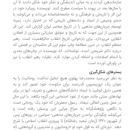
زماندهی کردند و به مبانی اندیشگی و تفکر خود شکل دادند تا آن
 سال‌ها بعد در پیوند با سیاست مطرح کنند. نویسنده رویکرد خود در
ن اثر را تاریخی و فرهنگی و نه جامعه‌شناسانه می‌داند و می‌کوشد با
م وسیعی از اسناد و داده‌های تاریخی که در اختیار دارد، زمینه
سعه جریان‌های مذهبی را در تاریخ معاصر ایران گزارش کند. این اثر
چنین از این جهت که به تاریخ و سوابق مبارزاتی بسیاری از فعالان
قلابی می‌پردازد، برای بازخوانی تاریخ انقلاب حائزاهمیت است. رهبر
ظم انقلاب در حین مطالعه چاپ سوم این اثر حاشیه‌ای بر فصلی که
باره دکتر شریعتی آمده، نوشته‌اند، که نویسنده در چاپ‌های بعدی
 انجام اصلاحات و اضافه کردن موارد تازه، نظرات رهبر انقلاب را نیز
 پاورقی آورده است.
ترهای شکل‌گیری
 نظر می‌رسید محمدرضا پهلوی هیچ تمایل نداشت روحانیت را به
وان یک اپوزیسیون قدرتمند برای حکومت خود تصور کند و به
ین دلیل کوشید با ایجاد دانشگاه‌های مذهبی و تعریف آنها در برابر
ادهای سنتی مانند حوزه از نفوذ اجتماعی این گروه بکاهد. با این حال
 عمل چنین اتفاقی نیفتاد. رسول جعفریان که خود یک روحانی است
 نگاهی پژوهشگرانه به سراغ چرایی این پرسش رفته است و
‌کوشد چگونگی برآمدن جریان‌های مذهبی- سیاسی در روزهای پس
از شهریور ۱۳۲۰ (زمان تبعید رضاشاه) تا پیروزی انقلاب اسلامی را شرح
د. دوره‌ای که به قول خود او «روحانیون و متدینین و گروه‌هایی که