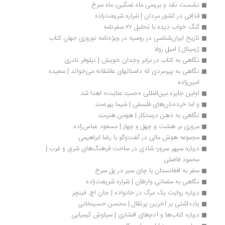
نشست نقد و بررسی ماه غمگین، ماه سرخ
قذافی در کشور مردان | شراره شریعت‌زاده
گنگ خواب دیده با تحلیل ۲۷ سفرنامه
تاریخ ایران‌شناسی در روسیه در ویژه‌نامه نوروزی جهان کتاب
ژرمینال | امیل زولا
نگاهی به کتاب در برابر وجدان خویش | نیلوفر نادری
نگاهی به پیرمردی که داستانهای عاشقانه می‌خواند | سعیده 
امین‌زاده
اولین جایزه بین‌المللی «حمید عنایت» اهدا شد
و اما خرده‌نان‌های فلسفی | شیما بهره‌مند
نگاهی به ذهن درستکار | هومن هنرمند
مروری بر هشت و چهل و چهار | مسعود عباس‌زاده
مجموعه هوش مالی در گفت‌وگو با رضا ابراهیمی
درباره سپهر سرور؛ شادی در ساحت فرهنگ‌های شرق و غرب | 
محمود فاضلی
سفر به افغانستان با چای سبز در پل سرخ 
نگاهی به سلمانی وارطان | شراره شریعت‌زاده
درباره روایت یک مرگ در خانواده | جان اچ. فینچر
یادداشتی بر آخرین پرتقال | محسن حسینخانی
درباره کتاب‌ها و آدم‌های افشاری | سیاوش کیمیایی