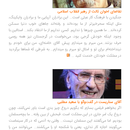
اضای اخوان ثالث از رهبر انقلاب اسلامی
گیدن با فرهنگ کار عبثی است... این برادران آریایی ما و برادران وایکینگ،
ل اینکه سحرخیزتر از ما بوده‌اند و رفته‌اند جاهای خوب دنیا مسکن
ده‌اند... ما همین چیزها را نداریم. کسی نداریم از ما انتقاد بکند... استالین با
ود اینکه خودش گرجی بود، می‌خواست در گرجستان نیز همه روسی
ف بزنند...من میرم رو میندازم پیش آقای خامنه‌ای، من برای خودم رو
نداخته‌ام برای تو و امثال تو میرم رو میندازم... به شرطی که شماها برگردید
 مملکت خودتان خدمت کنید
...
ای سناریست در گفت‌وگو با سعید مطلبی
ر بخواهم فیلمی بسازم که بگویم دروغ چیز بدی است باور نمی‌کنند، چون
وغ یک امر جاری در این مملکت است. قبحش از بین رفته... ما بچه‌مسلمان
دیم. اما می‌گفتند این مسلمان نیست... وقتی به آدمی که در کار سینماست
‌گویند اجازه کار نداری، یعنی با شکنجه او را می‌کشند... می‌توانند من را