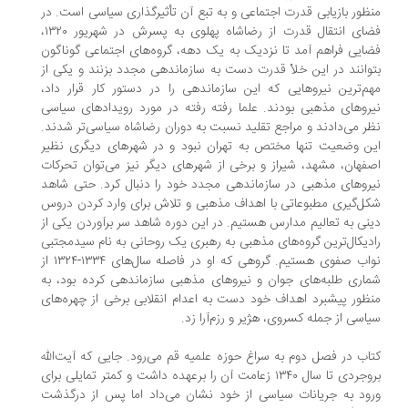
ظور بازیابی قدرت اجتماعی و به تبع آن تأثیرگذاری سیاسی است. در
فضای انتقال قدرت از رضاشاه پهلوی به پسرش در شهریور ۱۳۲۰،
ایی فراهم آمد تا نزدیک به یک دهه، گروه‌های اجتماعی گوناگون
وانند در این خلأ قدرت دست به سازماندهی مجدد بزنند و یکی از
م‌ترین نیروهایی که این سازماندهی را در دستور کار قرار داد،
روهای مذهبی بودند. علما رفته رفته در مورد رویدادهای سیاسی
ر می‌دادند و مراجع تقلید نسبت به دوران رضاشاه سیاسی‌تر شدند.
ن وضعیت تنها مختص به تهران نبود و در شهرهای دیگری نظیر
فهان، مشهد، شیراز و برخی از شهرهای دیگر نیز می‌توان تحرکات
روهای مذهبی در سازماندهی مجدد خود را دنبال کرد. حتی شاهد
ل‌گیری مطبوعاتی با اهداف مذهبی و تلاش برای وارد کردن دروس
نی به تعالیم مدارس هستیم. در این دوره شاهد سر برآوردن یکی از
دیکال‌ترین گروه‌های مذهبی به رهبری یک روحانی به نام سیدمجتبی
نواب صفوی هستیم. گروهی که او در فاصله سال‌های ۱۳۳۴-۱۳۲۴ از
اری طلبه‌های جوان و نیروهای مذهبی سازماندهی کرده بود، به
ظور پیشبرد اهداف خود دست به اعدام انقلابی برخی از چهره‌های
اسی از جمله کسروی، هژیر و رزم‌آرا زد.
اب در فصل دوم به سراغ حوزه علمیه قم می‌رود. جایی که آیت‌الله
بروجردی تا سال ۱۳۴۰ زعامت آن را برعهده داشت و کمتر تمایلی برای
ود به جریانات سیاسی از خود نشان می‌داد اما پس از درگذشت