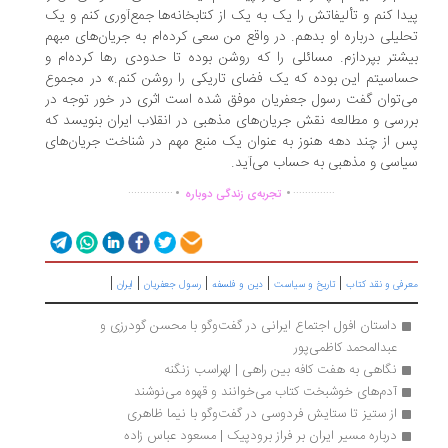
دا کنم و تألیفاتش را یک به یک از کتابخانه‌ها جمع‌آوری کنم و یک
لیلی درباره او بدهم. در واقع من سعی کرده‌ام به جریان‌های مبهم
شتر بپردازم. مسائلی را که روشن بوده تا حدودی رها کرده‌ام و
اسیتم این بوده که یک فضای تاریکی را روشن کنم.» در مجموع
‌توان گفت رسول جعفریان موفق شده است اثری در خور توجه در
رسی و مطالعه نقش جریان‌های مذهبی در انقلاب ایران بنویسد که
 از چند دهه هنوز به عنوان یک منبع مهم در شناخت جریان‌های
اسی و مذهبی به حساب می‌آید.
.
.
...............
..............
تجربه‌ی زندگی دوباره
|
|
|
|
|
رفی و نقد کتاب
تاریخ و سیاست
دین و فلسفه
رسول جعفریان
ایران
داستان افول اجتماع ایرانی در گفت‌وگو با محسن گودرزی و 
عبدالمحمد کاظمی‌پور
نگاهی به هفت کافه بین راهی | لهراسب زنگنه
آدم‌های خوشبخت کتاب می‌خوانند و قهوه می‌نوشند
از ستیز تا ستایش فردوسی در گفت‌وگو با نیما ظاهری
درباره مسیر ایران بر فراز برودپیک | مسعود عباس زاده