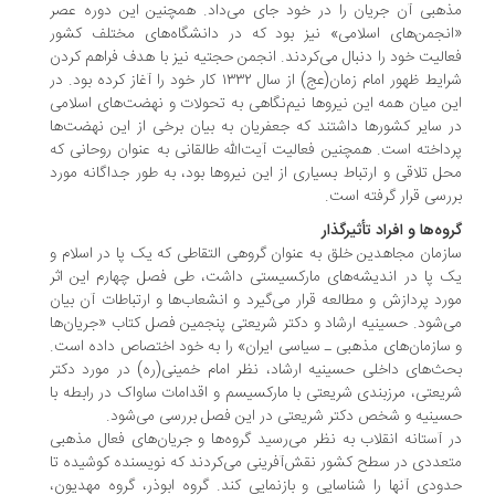
هبی آن جریان را در خود جای می‌داد. همچنین این دوره عصر
نجمن‌های اسلامی» نیز بود که در دانشگاه‌های مختلف کشور
الیت خود را دنبال می‌کردند. انجمن حجتیه نیز با هدف فراهم کردن
شرایط ظهور امام زمان(عج) از سال ۱۳۳۲ کار خود را آغاز کرده بود. در
ن میان همه این نیروها نیم‌نگاهی به تحولات و نهضت‌های اسلامی
 سایر کشورها داشتند که جعفریان به بیان برخی از این نهضت‌ها
داخته است. همچنین فعالیت آیت‌الله طالقانی به عنوان روحانی که
ل تلاقی و ارتباط بسیاری از این نیروها بود، به طور جداگانه مورد
رسی قرار گرفته است.
وه‌ها و افراد تأثیرگذار
زمان مجاهدین خلق به عنوان گروهی التقاطی که یک پا در اسلام و
 پا در اندیشه‌های مارکسیستی داشت، طی فصل چهارم این اثر
رد پردازش و مطالعه قرار می‌گیرد و انشعاب‌ها و ارتباطات آن بیان
‌شود. حسینیه ارشاد و دکتر شریعتی پنجمین فصل کتاب «جریان‌ها
سازمان‌های مذهبی ـ سیاسی ایران» را به خود اختصاص داده است.
ث‌های داخلی حسینیه ارشاد، نظر امام خمینی(ره) در مورد دکتر
یعتی، مرزبندی شریعتی با مارکسیسم و اقدامات ساواک در رابطه با
ینیه و شخص دکتر شریعتی در این فصل بررسی می‌شود.
 آستانه انقلاب به نظر می‌رسید گروه‌ها و جریان‌های فعال مذهبی
عددی در سطح کشور نقش‌آفرینی می‌کردند که نویسنده کوشیده تا
ودی آنها را شناسایی و بازنمایی کند. گروه ابوذر، گروه مهدیون،