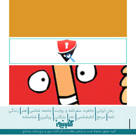
رمان ایرانی
خاطره، سفرنامه و روایت
جامعه شناسی
هنر
زندگی
نامه
مرجع
کتابشناسی
نقد
بایگانی
پیگیری
شناسنامه
کلیه حقوق محفوظ است و بازنشر مطالب با ذکر
کتاب نیوز
و درج لینک، بلامانع .