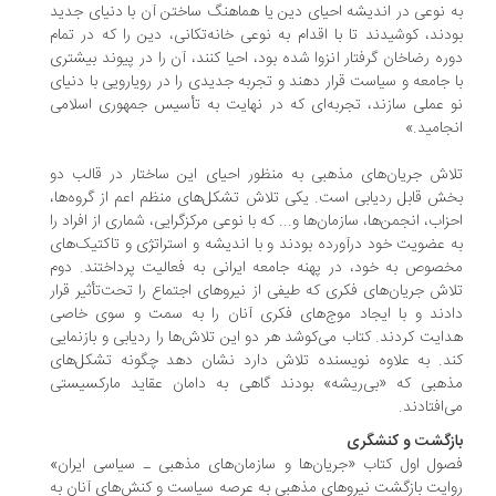
 نوعی در اندیشه احیای دین یا هماهنگ ساختن آن با دنیای جدید
دند، کوشیدند تا با اقدام به نوعی خانه‌تکانی، دین را که در تمام
ره رضاخان گرفتار انزوا شده بود، احیا کنند، آن را در پیوند بیشتری
 جامعه و سیاست قرار دهند و تجربه جدیدی را در رویارویی با دنیای
 عملی سازند، تجربه‌ای که در نهایت به تأسیس جمهوری اسلامی
جامید.»
اش جریان‌های مذهبی به منظور احیای این ساختار در قالب دو
ش قابل ردیابی است. یکی تلاش تشکل‌های منظم اعم از گروه‌ها،
زاب، انجمن‌ها، سازمان‌ها و... که با نوعی مرکزگرایی، شماری از افراد را
 عضویت خود درآورده بودند و با اندیشه و استراتژی و تاکتیک‌های
صوص به خود، در پهنه جامعه ایرانی به فعالیت پرداختند. دوم
اش جریان‌های فکری که طیفی از نیروهای اجتماع را تحت‌تأثیر قرار
دند و با ایجاد موج‌های فکری آنان را به سمت و سوی خاصی
ایت کردند. کتاب می‌کوشد هر دو این تلاش‌ها را ردیابی و بازنمایی
د. به علاوه نویسنده تلاش دارد نشان دهد چگونه تشکل‌های
هبی که «بی‌ریشه» بودند گاهی به دامان عقاید مارکسیستی
‌افتادند.
زگشت و کنشگری
ول اول کتاب «جریان‌ها و سازمان‌های مذهبی ـ سیاسی ایران»
ایت بازگشت نیروهای مذهبی به عرصه سیاست و کنش‌های آنان به