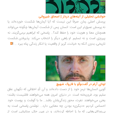
انشی تحلیلی از آینه‌های دردار | اسحاق شیروانی
سش اصلی رمان صرفاً این نیست که آیا آرمان‌ها شکست خورده‌اند یا
.پرسش عمیق‌تر این است: انسان پس از شکست آرمان‌ها چگونه می‌تواند
چنان معنا و هویت خود را حفظ کند؟... پاسخی که ابراهیم برمی‌گزیند، نه
روزی است و نه تسلیم. او راهی دیگر را انتخاب می‌کند: پذیرفتن شکست
ریخی، بدون آنکه به خیانت، گریز از واقعیت یا انکار زندگی پناه ببرد
...
ونای آرام در گفت‌وگو با فاروک شهیچ
یی انسان‌ها ترمزِ خود را از دست داده‌اند و آن کُدِ اخلاقی که نگهبان عقل
یم بود، فروریخته است. در دنیای امروز، همه می‌خواهند فاشیست باشند؛
نی می‌خواهند نفرت، محورِ زندگی‌شان باشد... ما با گوشت و پوست خود
ساس کردیم «دیگری» بودن چه معنایی دارد... نوشتن پاسخی است به
‌عدالتی‌هایی که ما را احاطه کرده‌اند، و در عین حال، ستایشی است از