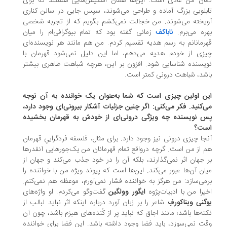
ان من عادی است: این‌ها همان اسکیس‌هایی هستند که برای
بلویی بزرگ آماده و طراحی می‌شوند، سپس جایی در سالن کناری
یخته می‌شوند. من خجالت نمی‌کشم بگویم که از تجربه شخصی
ره می‌برم.
ناباکف
زمانی گفته بود که تمام بیوگرافی‌ام را میان
رمانانم به رسم هدیه تقسیم کردم. من هم مانند هر نویسنده‌ای
زی از خودم هدیه می‌دهم، اما این دلیل نمی‌شود قهرمان با
یسنده شناسایی شود. افزون بر این، هرچه شباهت ظاهری بیشتر
شد، شباهت درونی کمتر است.
ن اولین چیزی است که شما به‌عنوان یک خواننده به آن توجه
‌کنید. فکر می‌کنی: اگر چنین جزئیات آشکار بیرونی‌ای وجود دارد،
 نویسنده چه ویژگی درونی‌ای از خودش به قهرمان بخشیده
ت؟
جا چیزی درونی نیز وجود دارد. برای مثال، فلسفه فردگراییِ قهرمان
 از من است. گرچه درواقع تمام قهرمانان من یک‌جورهایی آنقدرها
 جهان اثر نمی‌گذارند، بلکه آن را در خود جذب می‌کند و جهان از
ان آن‌ها عبور می‌کند. این‌ها است که پیوند ویژه من با خواننده را
می‌سازد: من هرگز به خواننده فشار نمی‌آورم، موعظه هم نمی‌کنم.
یرا من با ادبیات‌پژوه
ایگور وولگین
گفت‌وگو می‌کردم. او واژه‌های
گنی ویناکورفِ
شاعر را بر زبان آورد درباره اینکه اثر نباید لبالب از
ته‌ها باشد؛ مانند اجاق که نباید پر از کُنده‌های هیزم باشد، چون آن
ت نمی‌سوزد، باید فضا وجود داشته باشد. این فضا برای خواننده