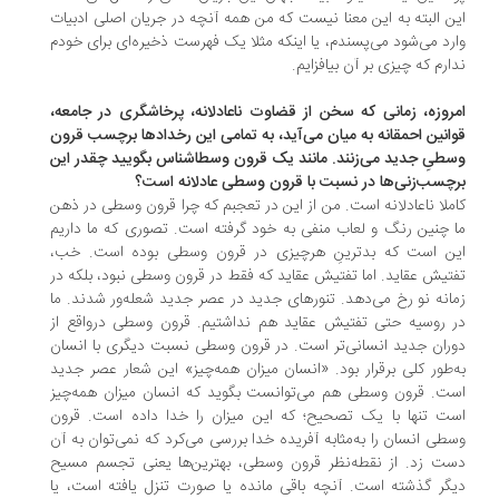
ن البته به این معنا نیست که من همه آنچه در جریان اصلی ادبیات
رد می‌شود می‌پسندم، یا اینکه مثلا یک فهرست ذخیره‌ای برای خودم
ارم که چیزی بر آن بیافزایم.
روزه، زمانی که سخن از قضاوت ناعادلانه، پرخاشگری در جامعه،
انین احمقانه به میان می‌آید، به تمامی این رخدادها برچسب قرون
طیِ جدید می‌زنند. مانند یک قرون وسطاشناس بگویید چقدر این
چسب‌زنی‌ها در نسبت با قرون وسطی عادلانه است؟
ملا ناعادلانه است. من از این در تعجبم که چرا قرون وسطی در ذهن
 چنین رنگ و لعاب منفی به خود گرفته است. تصوری که ما داریم
ن است که بدترینِ هرچیزی در قرون وسطی بوده است. خب،
تیش عقاید. اما تفتیش عقاید که فقط در قرون وسطی نبود، بلکه در
انه نو رخ می‌دهد. تنورهای جدید در عصر جدید شعله‌ور شدند. ما
 روسیه حتی تفتیش عقاید هم نداشتیم. قرون وسطی درواقع از
ران جدید انسانی‌تر است. در قرون وسطی نسبت دیگری با انسان
‌طور کلی برقرار بود. «انسان میزان همه‌چیز» این شعار عصر جدید
ت. قرون وسطی هم می‌توانست بگوید که انسان میزان همه‌چیز
ت تنها با یک تصحیح؛ که این میزان را خدا داده است. قرون
طی انسان را به‌مثابه آفریده خدا بررسی می‌کرد که نمی‌توان به آن
ت زد. از نقطه‌نظر قرون وسطی، بهترین‌ها یعنی تجسم مسیح
گر گذشته است. آنچه باقی مانده یا صورت تنزل یافته است، یا