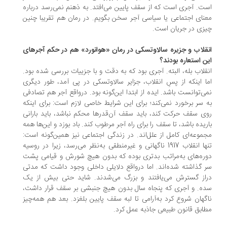
ت. آجری است که از سقف پایین می‌افتد. به ذهنم نمی‌رسد درباره
نای اجتماعی یا سیاسی آجر سخن بگویم. در رمان هم تقریبا چنین
زی در جریان است.
قلاب و جزیره سالاوتسکی در رمان «هوانورد» هم در حکم آجرهای
ن استعاره بودند؟
قلاب بله، البته. آجری بود که به دقت و با جزییات بررسی شده بود.
ا اینکه از پسِ انقلاب، جزایر سالاوتسکی در پی آمد، طور دیگری
ی‌توانست باشد. ایده از ابتدا این‌گونه بود. درواقع آجر هم تصادفی
 سر برخورد نمی‌کند؛ برای این شرایط خاصی لازم است: برای اینکه
ی سقف حرکت کند، باید سقف آن‌قدرها محکم نباشد، باید بارانی
ریده باشد، تا سقف را برای راه آجر مرطوب کند. باد بوزد و این‌ها همه
موعه‌ای کامل از علل‌اند. در زندگی اجتماعی نیز همین‌گونه است:
تنها انقلاب 1917 ناگهانی و غیرمنطقی به‌نظر می‌رسد، زیرا در روسیه
ره‌های به‌مراتب بدتری بوده که بدون هیچ شورش و قیامی پشت
 گذاشته شده‌اند. اما درواقع دلایلی داخلی وجود داشت که مدتی
از گسترش می‌یافتند و بزرگ می‌شدند. شاید حتی بیش از یک
ه. و آجری که پنجاه سال بدون هیچ جنبشی بر سقف قرار داشت،
گهان شروع کرد به‌آرامی تا لبه سقف پایین بلغزد. بعد هم همه‌چیز
ابق قانون طبیعی جاذبه عمل کرد.