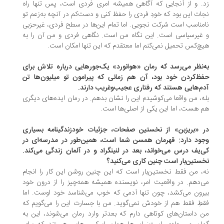
. و از آنجایی که آگاهی همیشه امری فردی است، پس تنها راه
ات این بود که خودِ فردی را حفظ کنی و دست‌کم در آنچه به‌زعم تو
مناسب است شرکت نجویی. اما تمام این‌ها در سطح فردی، غیرحزبی
غیرسیاسی است. این نگاه من است. نگاهی فردی و من آن را به
چ‌کس تحمیل نمی‌کنم اما معتقدم که این تنها امکان است.
‌نظر می‌رسد که رمان «هوانورد» یک‌جورهایی درباره تلاش برای
ظ‌کردن خود بود، آن هم زمانی که پیرامون تو میلیون‌ها تن
م‌هایی هستند که رفتاری عجیب‌وغریب دارند.
ه، من واقعا می‌کوشیدم این را نشان بدهم. در رمان ایده‌های دیگری
 هست، اما این یکی از اصلی‌ها است.
 «بریزبن» از نخستین صفحات، جزئیات خودزندگینامه بسیاری
ود دارد: قهرمان همسن شما است، همین‌طور در مدرسه‌ای در
‌یف درس می‌خواند، بعد در لنینگراد و در آلمان زندگی می‌کند.
ستین‌بار است چنین کاری می‌کنید؟
، من فقط نخستین‌بار است که این چنین روشن این کار را انجام
‌دهم. در واقعیت امر، نویسنده همیشه همه‌چیز را از درون خود
رون می‌کشد، چون تنها آدمی که خوب می‌شناسد خود اوست. اما
طِ فقط هم از خودش نمی‌گوید. من با جسارت این را می‌گویم که
 داستان‌های کوتاهی دارم که بعدتر وارد رمان می‌شوند، این به