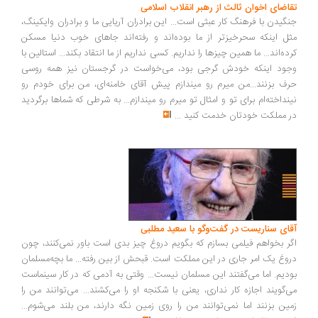
اضای اخوان ثالث از رهبر انقلاب اسلامی
گیدن با فرهنگ کار عبثی است... این برادران آریایی ما و برادران وایکینگ،
ل اینکه سحرخیزتر از ما بوده‌اند و رفته‌اند جاهای خوب دنیا مسکن
ده‌اند... ما همین چیزها را نداریم. کسی نداریم از ما انتقاد بکند... استالین با
ود اینکه خودش گرجی بود، می‌خواست در گرجستان نیز همه روسی
ف بزنند...من میرم رو میندازم پیش آقای خامنه‌ای، من برای خودم رو
نداخته‌ام برای تو و امثال تو میرم رو میندازم... به شرطی که شماها برگردید
 مملکت خودتان خدمت کنید
...
ای سناریست در گفت‌وگو با سعید مطلبی
ر بخواهم فیلمی بسازم که بگویم دروغ چیز بدی است باور نمی‌کنند، چون
وغ یک امر جاری در این مملکت است. قبحش از بین رفته... ما بچه‌مسلمان
دیم. اما می‌گفتند این مسلمان نیست... وقتی به آدمی که در کار سینماست
‌گویند اجازه کار نداری، یعنی با شکنجه او را می‌کشند... می‌توانند من را
ین بزنند اما نمی‌توانند من را روی زمین نگه دارند، من بلند می‌شوم...