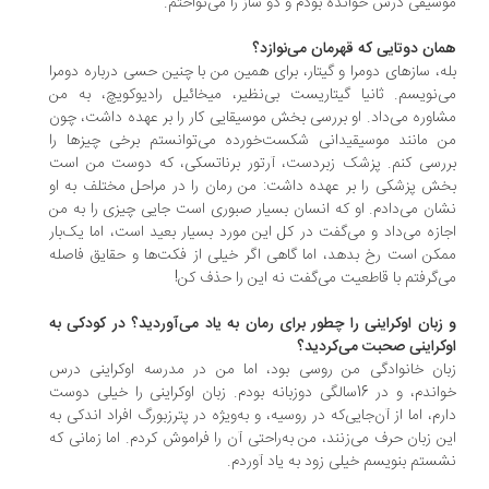
سیقی درس خوانده بودم و دو ساز را می‌نواختم.
ان دوتایی که قهرمان می‌نوازد؟
ه، سازهای دومرا و گیتار، برای همین من با چنین حسی درباره دومرا
‌نویسم. ثانیا گیتاریست بی‌نظیر، میخائیل رادیوکویچ، به من
اوره می‌داد. او بررسی بخش موسیقایی کار را بر عهده داشت، چون
 مانند موسیقیدانی شکست‌خورده می‌توانستم برخی چیزها را
رسی کنم. پزشک زبردست، آرتور برناتسکی، که دوست من است
ش پزشکی را بر عهده داشت: من رمان را در مراحل مختلف به او
ان می‌دادم. او که انسان بسیار صبوری است جایی چیزی را به من
ازه می‌داد و می‌گفت در کل این مورد بسیار بعید است، اما یک‌بار
کن است رخ بدهد، اما گاهی اگر خیلی از فکت‌ها و حقایق فاصله
‌گرفتم با قاطعیت می‌گفت نه این را حذف کن!
زبان اوکراینی را چطور برای رمان به یاد می‌آوردید؟ در کودکی به
کراینی صحبت می‌کردید؟
ان خانوادگی من روسی بود، اما من در مدرسه اوکراینی درس
خواندم، و در 16سالگی دو‌زبانه بودم. زبان اوکراینی را خیلی دوست
رم، اما از آن‌جایی‌که در روسیه، و به‌ویژه در پترزبورگ افراد اندکی به
ن زبان حرف می‌زنند، من به‌راحتی آن را فراموش کردم. اما زمانی که
ستم بنویسم خیلی زود به یاد آوردم.