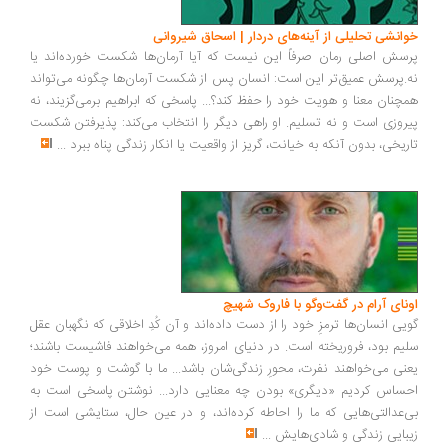
انشی تحلیلی از آینه‌های دردار | اسحاق شیروانی
سش اصلی رمان صرفاً این نیست که آیا آرمان‌ها شکست خورده‌اند یا
.پرسش عمیق‌تر این است: انسان پس از شکست آرمان‌ها چگونه می‌تواند
چنان معنا و هویت خود را حفظ کند؟... پاسخی که ابراهیم برمی‌گزیند، نه
روزی است و نه تسلیم. او راهی دیگر را انتخاب می‌کند: پذیرفتن شکست
ریخی، بدون آنکه به خیانت، گریز از واقعیت یا انکار زندگی پناه ببرد
...
ونای آرام در گفت‌وگو با فاروک شهیچ
یی انسان‌ها ترمزِ خود را از دست داده‌اند و آن کُدِ اخلاقی که نگهبان عقل
یم بود، فروریخته است. در دنیای امروز، همه می‌خواهند فاشیست باشند؛
نی می‌خواهند نفرت، محورِ زندگی‌شان باشد... ما با گوشت و پوست خود
ساس کردیم «دیگری» بودن چه معنایی دارد... نوشتن پاسخی است به
‌عدالتی‌هایی که ما را احاطه کرده‌اند، و در عین حال، ستایشی است از
بایی زندگی و شادی‌هایش
...