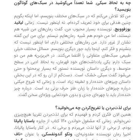
 به لحاظ سبکی. شما تعمداً می‌کوشید در سبک‌های گوناگون
ویسید؟
 کلا تلاش می‌کنم که در سبک‌های مختلف بنویسم، اما اینکه بگویم
ین هدفی برای خود تعریف کرده‌ام، نه اینطور نیست. زمانی
لیانید
زفوویچ
، نویسنده بسیار محبوب من، گفت رمان‌های من شبیه هم
ستند، اما من خودم هم شبیه رمان‌هایم نیستم. برای من این گفته
ان از غرور دارد. من رمان‌های مختلفی دارم، اما اینطور نیست که
شینم و فکر کنم، اینجا باید جور دیگری بنویسم. مسائل مختلف خیلی
یعی سبک‌های متفاوتی را اقتضا می‌کنند. در «بریزبن» هم من دو
ک دارم: یکی یادداشت‌های خود قهرمان، به لحاظ ادبی در سطح
وسط، و دیگری داستان نویسنده نستور که بسیار پرمحتوا و حتی
‌شود گفت سبکی خشک است. دست‌کم از آن رو که در این بخشِ
ستان چیزهای خنده‌دار و لطیفه زیاد است، و زمانی که شروع میکنی
باره چیزهای خنده‌دار با زبان طنز حرف بزنی بد است. درباره چیز
ده‌دار باید با چهره‌ای جدی و بدون خودنمایی ویژه‌ای سخن گفت.
ای لذت‌بردن یا تفریح‌کردن چه می‌خوانید؟
ین الان فکری کردم و فهمیدم که برای لذت‌بردن تقریبا هیچ‌چیزی
‌خوانم. زمانی‌ که مشغول خواندن 120 کتاب از جایزه
یاسنایا پالیانا
دم، از برخی از آنها لذت می‌بردم و برخی نه. در کنار یاسنایا پالیانا،
یرا رمان نویسنده مقدونیه‌ای،
ونکو آندونفسکی
، با عنوان «
ناف