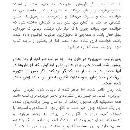
یسته است. اگر قهرمان تمام‌مدت به کاری مشغول است:
مان‌خراش‌ها را ویران می‌کند، انبارهای باروت را منفجر می‌کند؛
اننده مات و مبهوت می‌ماند و درنمی‌یابد در پس‌زمینه‌ چنین
تیاقی چه کند. به گمان من، متن باید به گونه‌ای ساخته شود که
اننده خود بتواند چیزی را که نیاز دارد برکشد. زمانی که قهرمان،
ق فعال باشد و همه‌چیز تا دقیق‌ترین جزئیات توضیح داده شده
شد، خواننده کاری ندارد انجام دهد. اما اگر بخشی از فرآیند کتاب
د، آن‌وقت است که آرام می‌گیرد.
ین‌ترتیب «بریزبن» در طول زمان به مراتب متراکم‌تر از رمان‌های
شین شما است: حتی برش‌های زمانی گوناگونی که قهرمان‌ها در
ها حضور دارند، بسیار به یکدیگر نزدیکند. اگر پس از «لاور»
‌گفتیم اصلا زمان وجود ندارد، اکنون به‌نظر میرسد که زمان ظاهر
ه است.
ه، زمان ظاهر شده، اما ظاهر شده تا ناپدید شود. قهرمان اصلی
ریزبن»، گلب، در چنین زمان فشرده‌ای به‌سر می‌برد، برای گلب مانند
ه‌ موسیقیدانان مشهور، زندگی از دو سال پیش برنامه‌ریزی شده،
ن یک مسابقه جنون‌آمیز است. و ناگهان بوم، کالسکه‌چی، اسب‌ها را
وقف کنید، برای او ناگهان زمان زیادی به وجود می‌آید. و
سته‌آهسته او درمی‌یابد که سعادتْ اعضا و عناصر تشکیل‌دهنده
یاری دارد؛ و این مسابقه که او پیوسته در آن حضور داشت، اگر