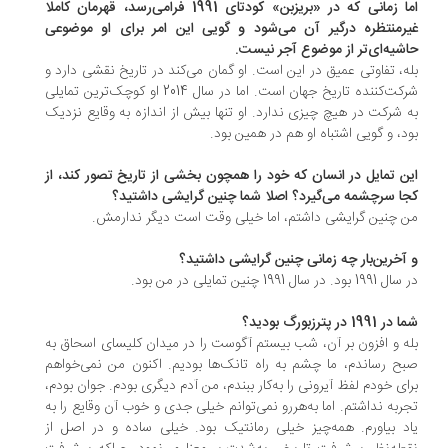
اما زمانی که در «بریزبن» کودتای 1991 فرامی‌رسد، قهرمان کاملا
رمنتظره درگیر آن می‌شود و گویی این امر برای او موضوعی
شیه‌ای‌تر از موضوع آجر نیست.
ه، تفاوتی عمیق در این است. او گمان می‌کند در تاریخ نقشی دارد و
شرکت‌کننده تاریخ جهان است. اما در سال 2014 او کوچک‌ترین تمایلی
 شرکت در هیچ چیزی ندارد. او تنها بیش از اندازه به وقایع نزدیک
د، و گویی اشتباه او هم در همین بود.
ن تمایل در انسان که خود را همچون بخشی از تاریخ تصور کند، از
ا سرچشمه می‌گیرد؟ اصلا شما چنین گرایشی داشتید؟
 چنین گرایشی داشتم، اما خیلی وقت است دیگر ندارمش.
آخرین‌بار چه زمانی چنین گرایشی داشتید؟
بود. در سال 1991 چنین تمایلی در من بود.
1991 در پترزبورگ بودید؟
ه و افزون بر آن، شب بیستم آگوست را در میدان کلیسای اسحاق به
ح رساندم، ما چشم به راه تانک‌ها بودیم. اکنون من نمی‌خواهم
ای خودم لفظ آیرونی را به‌کار ببندم، من آدم دیگری بودم. جوان بودم،
ربه نداشتم. اما به‌هررو نمی‌توانم خیلی جدی و خوب آن وقایع را به
د بیاورم. همه‌چیز خیلی رمانتیک بود. خیلی ساده و در اصل از