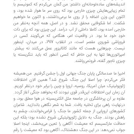
دیشه‌های ساده‌لوحانه‌ای داشتم: من گمان می‌کردم که کمونیسم با
ام زیبایی‌هایش چیزی خارجی بود که روی سر ما هوار شده بود، و
نون این وزن اضافه را از روی ما برمی‌داشتند، و اکنون ما خواهیم
فت. اما شکوفایی محقق نشد. و در اصل، همه آنچه به‌نظر من
رجی آمده بود، کاملا داخلی از آب درآمد. این چیزی بود که برای ذات
دِ خود ما بود. در واقعیت امر، هنگامی که می‌گویند کسی در
فروپاشی شوروی مقصر است، در انقلاب 1917، در میدان، اینطور
ست. چیزهایی هست که مانند کاتالیزور عمل می‌کنند نه بیشتر.
پراتوری‌ها تنها به این خاطر که کسی آنطور که باید ننگریسته یا
زی ناجور گفته، فرونمی‌پاشند.
یرا ما صدسالگی پایان جنگ جهانی اول را جشن گرفتیم. من همیشه
ر می‌کردم: چرا اصلا این جنگ شروع شد؟ همین الان اختلافات
وپولیتیک میان آمریکا، روسیه، اروپا و چین را برابر خود درنظر آوریم.
 زمان این اختلافات این‌قدر قوی نبودند که بخواهد جنگی آغاز گردد.
اوه بر آن پرخاشگری در جامعه مثل الکتریسیته در هوا معلق بود، و
نهایت راهی برای تخلیه یافت. شما به شعر نگاهی باندازید. شاعران
ورهای اروپایی از جمله کشور ما جنگ را فرامی‌خواندند، چشم به
هش بودند. جنگ به دلایل ژئوپولیتیکی شروع نشده بود؛ بلکه این
اقت مارکسیسم که معیشت آگاهی را تعین می‌بخشد، اینجا اصلا
اب نمی‌دهد: در این جنگ دهشتناک، آگاهی بود که معیشت را رقم