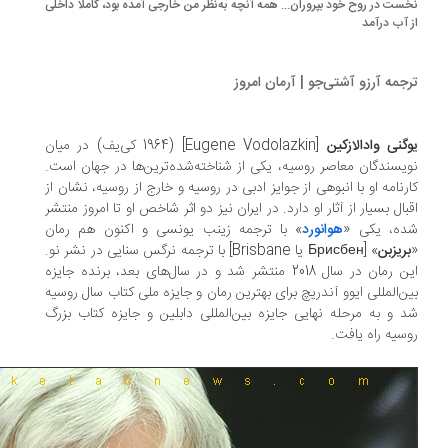
ست در روح خود بپروران... همه آنچه به‌نظر من خارجی آمده بود، کاملا داخلی
 آب درآمد
جمه آرزو آشتی‌جو | آرمان امروز
گنی وادالازکین
[Eugene Vodolazkin] (1964 کی‌یف) در میان
یسندگان معاصر روسیه، یکی از شناخته‌شده‌ترین‌ها در جهان است.
رنامه او با انبوهی از جوایز ادبی در روسیه و خارج از روسیه، نشان از
بال بسیار از آثار او دارد. در ایران نیز دو اثر شاخص او تا امروز منتشر
ه، یکی «
هوانورد
» با ترجمه زینب یونسی و اکنون هم رمان
ریزبن
» [Брисбен یا Brisbane] با ترجمه نرگس سنایی در نشر نو.
این رمان در سال 2018 منتشر شد و در سال‌های بعد، برنده جایزه
ن‌المللی ایوو آندریچ برای بهترین رمان و جایزه ملی کتاب سال روسیه
 و به مرحله نهایی جایزه بین‌المللی دابلین و جایزه کتاب بزرگ
سیه راه یافت.