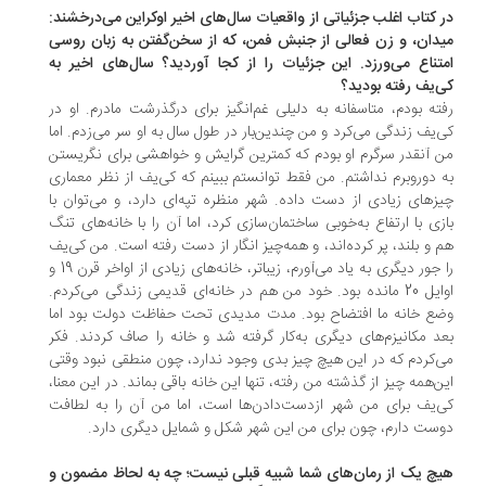
 کتاب اغلب جزئیاتی از واقعیات سال‌های اخیر اوکراین می‌درخشند:
دان، و زن فعالی از جنبش فمن، که از سخن‌گفتن به زبان روسی
تناع می‌ورزد. این جزئیات را از کجا آوردید؟ سال‌های اخیر به
‌یف رفته بودید؟
ته بودم، متاسفانه به دلیلی غم‌انگیز برای درگذرشت مادرم. او در
‌یف زندگی می‌کرد و من چندین‌بار در طول سال به او سر می‌زدم. اما
 آنقدر سرگرم او بودم که کمترین گرایش و خواهشی برای نگریستن
 دوروبرم نداشتم. من فقط توانستم ببینم که کی‌یف از نظر معماری
زهای زیادی از دست داده. شهر منظره تپه‌ای دارد، و می‌توان با
زی با ارتفاع به‌خوبی ساختمان‌سازی کرد، اما آن را با خانه‌های تنگ
 و بلند، پر کرده‌اند، و همه‌چیز انگار از دست رفته است. من کی‌یف
را جور دیگری به یاد می‌آورم، زیباتر، خانه‌های زیادی از اواخر قرن 19 و
اوایل 20 مانده بود. خود من هم در خانه‌ای قدیمی زندگی می‌کردم.
ع خانه ما افتضاح بود. مدت مدیدی تحت حفاظت دولت بود اما
د مکانیزم‌های دیگری به‌کار گرفته شد و خانه را صاف کردند. فکر
‌کردم که در این هیچ چیز بدی وجود ندارد، چون منطقی نبود وقتی
ن‌همه چیز از گذشته من رفته، تنها این خانه باقی بماند. در این معنا،
‌یف برای من شهر ازدست‌دادن‌ها است، اما من آن را به لطافت
ست دارم، چون برای من این شهر شکل و شمایل دیگری دارد.
چ یک از رمان‌های شما شبیه قبلی نیست؛ چه به لحاظ مضمون و