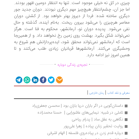
زی در کل نه خیلی موجود است. تنها به انتظار دومین ظهور بودند.
ا جز آن، چشم‌انتظار هیچ‌چیز مهم دیگری نبودند. دوران جدید جور
گری ساخته شده: فردا از دیروز بهتر خواهد بود. از کشتی دوران
اصر هرچیزی را می‌شود بیرون ریخت. به‌نام آینده، گذشته و حال
ی می‌شود. پدیده دوران نو، آرمانشهر، محکوم به فنا است. هرگز
ی‌تواند شکل بگیرد. بهشت روی زمین رخ نخواهد داد. و از همین‌جا
ت که آرمانشهر نمی‌تواند محقق شود، ایده‌پردازانش هم شروع به
شیگری می‌کنند. آرمانشهرها قربانیان زیادی طلب می‌کنند و تا
ین امروز نیز ادامه دارد.
.
.
...............
..............
تجربه‌ی زندگی دوباره
|
|
رفی و نقد کتاب
رمان خارجی
داستان‌گویی در اگر باران دریا باران بود | محسن جعفری‌راد
تاملی در شبیه: نیمایی‌های عاشورایی |  حسنا محمدزاده
نگاهی به عقل ساد | پدرام رياحی
روایت تحقیر زنان پیاده | زهرا علی‌پور
درباره قدم زدن در پیاده‌روی فلسفه | الهام اشرفی