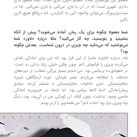
کو این غیرممکن است؛ مسکو خیلی کاری است، البته منظور بدی
ارم، شهری است که در آن یا بازی می‌کنی یا بازی نمی‌کنی. اما در
ت‌پترربورگ می‌توانی وانمود کنی به کارکردن، اما درواقع هیچ کاری
نی.
ا معمولا چگونه برای یک رمان آماده می‌شوید؟ پیش از آنکه
شینید و بنویسید، چه کار می‌کنید؟ مثلا درباره «لاور» شما
‌نوشتید که می‌دانید چه چیزی در درون شماست. بعدش چگونه
د؟
ه، درباره «لاور» ماجرا از این قرار بود که من برای آمادگی تلاش
‌کردم چیزی را فراموش کنم. چون وقتی خیلی زیاد بدانی بد است.
 «هوانورد» برعکس بود: من حجم بسیار بزرگی مطالب از دوره‌های
تلف را مطالعه می‌کردم: عصر نقره‌ای، دوره اردوگاهی جزیره
لاویتسکی. حتی خاطرات سالاویتسکی را منتشر کردم. مراحل
ش‌آمادگی آنجا کاملا روشن بود. اما اینجا، در «بریزبن» آمادگی
صی وجود نداشت، چون کلاف آن کودکی من در کی‌یف بود، دیگر
 چیزی نیاز بود آماده کنم؟ من همه‌چیز را از بَر بودم.