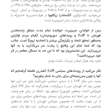
ای بودن بیابد. او در این راه خاطرات کودکی و نوجوانی‌اش را سامان
می‌بخشد. رمان در دو بازه زمانی رخ می‌دهد: سال‌های 1970 تا 1990 در
کی‌یف و سنت‌پتربورگ، و از 2012 تا 2018 در پترزبورگ و آلمان. آن‌چه
‌خوانید گفت‌وگوی
آلکساندرا زرکالووا
از هیات‌تحریریه‌ «مدوزا» با
گنی وادالازکین درباره رمان «بریزین» است:
 از خواندنِ «بریزبن»، خواننده تمام مدت منتظرِ زنده‌ماندن
قهرمان تا 2014 و رویداهای «یورومیدان» (قیام مردم اوکراین
‌منظور تحقق اتحاد و یکپارچگی بیشتر با اتحادیه اروپا) است. جالب
د که شما تمام این وقایع را پشت سر می‌گذارید یا به آنها
‌پردازید. این نخستین‌بار بود که تا این حد به مسائل معاصر در اثر
د می‌پرداختید؟
ید بله، هرگز اینقدر نزدیک نشده بودم.
فکر می‌کنید از رویدادهای سیاسی 2014 آنقدری فاصله گرفته‌ایم که
ها را چون پس‌زمینه‌ای برای رمان به شمار بیاوریم؟
بینید، من سال 2014 را با دیدی سیاسی نمی‌نگرم؛ برای من این تنها
موجی بود که قهرمان من را دربرگرفت، همان‌گونه که سال 1991 (سال
وپاشی اتحاد جماهیر شوروی) اینطور بود. اتفاقا در رمان هم وصف
 آمده. من اصلا آدم سیاسی‌ای نیستم. رویدادهای سیاسی برای من
 آن جهت جالبند که همچون سونامی قهرمان را با تمام ایده‌های
صی و احساسات و غیره‌اش زیرورو می‌کنند. این تنها یک عنصر