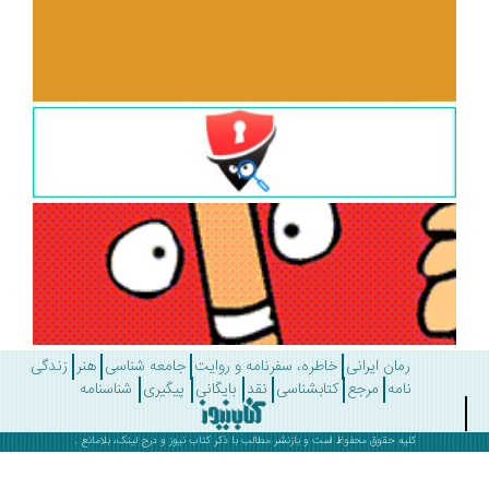
رمان ایرانی
خاطره، سفرنامه و روایت
جامعه شناسی
هنر
زندگی
نامه
مرجع
کتابشناسی
نقد
بایگانی
پیگیری
شناسنامه
کلیه حقوق محفوظ است و بازنشر مطالب با ذکر
کتاب نیوز
و درج لینک، بلامانع .