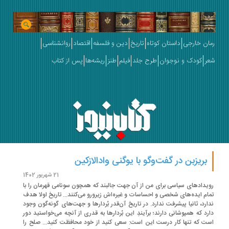
ان خارجی
داستان کوتاه
تاریخ
دین و فلسفه
اقتصاد
روانشناسی
ر
کودک و نوجوان
طرح جلد
فیلم
طنز
ریشه‌ها
پس از کتاب
بریزبن در گفت‌وگو با یوگنی وادالازکین
21 شهریور 1402
یدادهای سیاسی برای من از آن جهت جالبند که همچون سونامی قهرمان را با
ام ایده‌های شخصی و احساسات و غیره‌اش زیرورو می‌کنند... تاریخ اولا هدف
ارد، ثانیا پیشرفت ندارد. در تاریخ آن‌قدر بُردارها و جهت‌های گونه‌گون وجود
رد که همپوشانی دارند؛ برآیندِ این بُردارها به قدری از آنچه می‌خواستید دور
ت که تنها کار درست این است: سعی کنید از خود محافظت کنید... صلح را