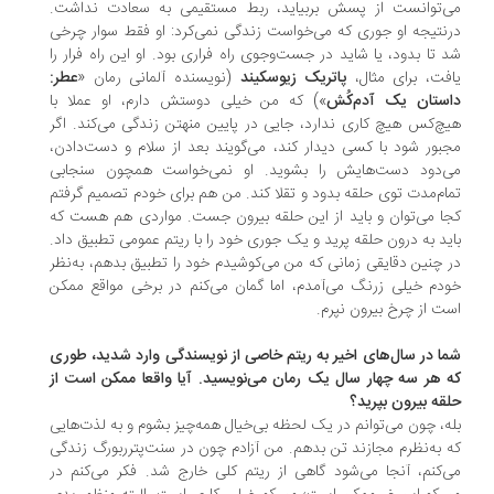
‌توانست از پسش بربیاید، ربط مستقیمی به سعادت نداشت.
نتیجه او جوری که می‌خواست زندگی نمی‌کرد: او فقط سوار چرخی
 تا بدود، یا شاید در جست‌وجوی راه فراری بود. او این راه فرار را
فت، برای مثال،
پاتریک زیوسکیند
(نویسنده آلمانی رمان «
عطر:
ستان یک آدم‌کُش
») که من خیلی دوستش دارم، او عملا با
چ‌کس هیچ کاری ندارد، جایی در پایین منهتن زندگی می‌کند. اگر
بور شود با کسی دیدار کند، می‌گویند بعد از سلام و دست‌دادن،
‌دود دست‌هایش را بشوید. او نمی‌خواست همچون سنجابی
ام‌مدت توی حلقه بدود و تقلا کند. من هم برای خودم تصمیم گرفتم
ا می‌توان و باید از این حلقه بیرون جست. مواردی هم هست که
ید به درون حلقه پرید و یک جوری خود را با ریتم عمومی تطبیق داد.
 چنین دقایقی زمانی که من می‌کوشیدم خود را تطبیق بدهم، به‌نظر
دم خیلی زرنگ می‌آمدم، اما گمان می‌کنم در برخی مواقع ممکن
ت از چرخ بیرون نپرم.
ا در سال‌های اخیر به ریتم خاصی از نویسندگی وارد شدید، طوری
 هر سه چهار سال یک رمان می‌نویسید. آیا واقعا ممکن است از
قه بیرون بپرید؟
ه، چون می‌توانم در یک لحظه بی‌خیال همه‌چیز بشوم و به لذت‌هایی
 به‌نظرم مجازند تن بدهم. من آزادم چون در سنت‌پترربورگ زندگی
‌کنم، آنجا می‌شود گاهی از ریتم کلی خارج شد. فکر می‌کنم در