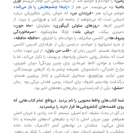
ین
» را خواندم و خوشم آمد. از ادبیات روسیِ این اواخر می‌بینم
گوزل
خینا
چه می‌نویسد. من هم از «
زلیخا چشم‌هایش را باز می‌کند
»
شم می‌آید هم «
فرزندان من
» که خوش رمانی متافیزیکی درباره
سانی است که می‌خواهد از جامعه فرار کند و هیچ‌کس را نبیند. از
رین کارها، «
روزهای ساولی گریگوری
»ِ سلوژیتل، «
ماه جون
»ِ
یتری بیکف، «
پرش بلند
»ِ اولگا سلاوینکووا، «
سرماخوردگی
روف‌ها
»ی آلکسی سالنیکف را خوانده‌ام. با اشتیاق، «
حافظه حافظه
»
 ماریا استپانووا را خواندم. درضمن یکی از طرفداران قدیمی آلکسی
رلاموف هستم. آخرین رمان او، «
قلب من پاول
»، از این جهت جالب
ت که ساختار روایی داستان وارلاموف و یوسف را تکرار می‌کند، اما با
الب و موادی کاملا غیرعادی برای چنین پیرنگی! دوران شوروی،
ارع اشتراکی، دانشجویان. همیشه چشم به راه کارهای نویسندگانی
ن لیانید یوزفوویچ، میخاییل شیشکین و زاخار پریلپین هستم.
گذشتِ ولادیمیر شاروف برای ادبیات روسی فقدان بزرگی بود. رمان
شق
» یکی از قدرتمندترین رمان‌های دهه‌های اخیر بود.
ا کتاب‌های واقعا محبوبی را نام بردید. درواقع تمام کتاب‌هایی که
ی قفسه‌های کتابفروشی‌ها قرار دارند را برشمردید.
 کل در بحث سلیقه، آدم اصیلی نیستم. تا حد زیادی با جریان اصلی
راهم. چون جریان اصلی با آراء و نظرهای آدم‌های شایسته و دانا
ل می‌گیرد. منتقدان در نهادهای کمتر آکادمیک مانند خانه
شکین، یا انستیتو ادبیات جهان این جریان اصلی را شکل می‌دهند.