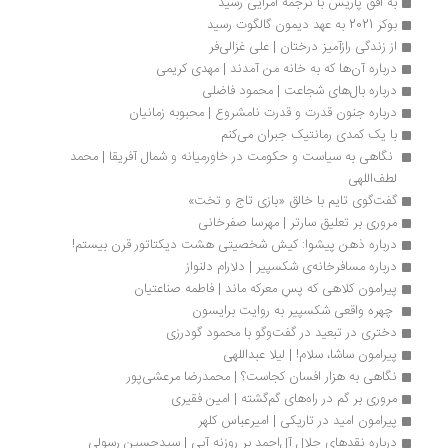
به افق پاریس با ترجمه امرایی رسید
بوکر 2021 به عهد دیمون گالگوت رسید
از زندگی رازآمیز درختان | علی غزالی‌فر
درباره آن‌ها که به خانه‌ من آمدند | مهدی کریمی
درباره با‌ل‌های شجاعت | محمود فاضلی
درباره جنون قدرت و قدرت نامشروع | محبوبه زمانیان
با یک کمدی رمانتیک جبران می‌کنم
 نگاهی به سیاست و حکومت در خاورمیانه و شمال آفریقا | محمد 
لطف‌اللهی
گفت‌گوی تایم با خالق «بازی تاج و تخت»
مروری بر تعلیق سارتر | مهرسا صفرخانی
درباره ذهن پیشوا: کیش شخصیتی هشت دیکتاتور قرن بیستم!
درباره مسافرخانه‌ی شکسپیر | دلارام دلنواز
پیرامون کلاهی که پسِ معرکه ماند | فاطمه صناعتیان
 چهره واقعی شکسپیر به روایت برایسون 
دختری در تبعید در گفت‌وگو با محمود گودرزی
پیرامون ساشا، سلام! | لیلا عبداللهی
نگاهی به هزار افسان کجاست؟ | محمدرضا مرعشی‌پور
مروری بر گم در راه‌های گم‌گشته | امین فقیری
پیرامون امید در تاریکی | امیرعباس کلهر
درباره نقدهای جلال آل‌احمد بر روزنه آبی | سیدحسین رسولی