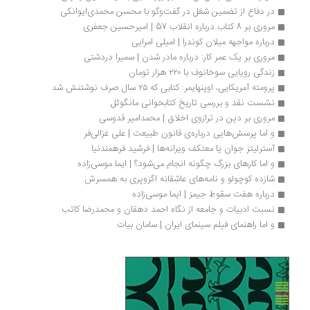
در دفاع از تضمین شغل در گفت‌وگو با محسن محمدی‌ایوانکی
مروری بر 8 کتاب درباره انقلاب 57 | امیرحسین جعفری
درباره مواجهه میلان کوندرا | امیلی امرایی
مروری بر یک عمر کار: درباره مادر شدن | سمیرا دردشتی
زندگی رویایی سوخانوف با ۲۲۰ هزار تومان
پرومته آمریکایی، اوپنهایمر: کتابی که ۲۵ سال صرف نوشتنش شد
نشست نقد و بررسی تاریخ کتابخوانی مانگوئل
مروری بر دین در ترازوی اخلاق | محمدامیر قدوسی
و اما پرسش‌هایی درباره‌ی قانون طبیعت | علی غزالی‌فر
آسترلیتز جوان یا معتکف ویرانه‌ها | فرشید فرهمندنیا
و اما کارهای بزرگ چگونه انجام می‌شود؟ | ایما موسی‌زاده 
شازده کوچولو و نامه‌های عاشقانه اگزوپری به همسرش
درباره هفت سقوط جیمز | ایما موسی‌زاده
نسبت ادبیات و جامعه از نگاه احمد دهقان و محمدرضا کاتب 
و اما راهنمای فیلم سینمای ایران | سامان بیات