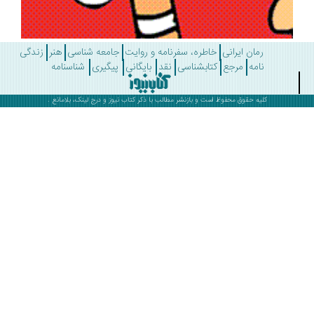
رمان ایرانی
خاطره، سفرنامه و روایت
جامعه شناسی
هنر
زندگی
نامه
مرجع
کتابشناسی
نقد
بایگانی
پیگیری
شناسنامه
کلیه حقوق محفوظ است و بازنشر مطالب با ذکر
کتاب نیوز
و درج لینک، بلامانع .