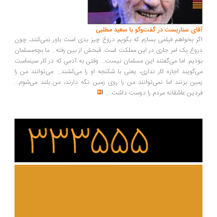
ای سناریست در گفت‌وگو با سعید مطلبی
ر بخواهم فیلمی بسازم که بگویم دروغ چیز بدی است باور نمی‌کنند، چون
وغ یک امر جاری در این مملکت است. قبحش از بین رفته... ما بچه‌مسلمان
دیم. اما می‌گفتند این مسلمان نیست... وقتی به آدمی که در کار سینماست
‌گویند اجازه کار نداری، یعنی با شکنجه او را می‌کشند... می‌توانند من را
ین بزنند اما نمی‌توانند من را روی زمین نگه دارند، من بلند می‌شوم...
دین عاشقانه مردم را دوست داشت
...