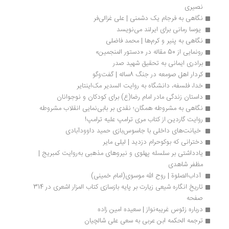
نصیری
نگاهی به فرجام یک دشمنی | علی غزالی‌فر
 یوسا رمانی برای ایرلند می‌نویسد 
نگاهی به پنیر و کرم‌ها | محمد فاضلی
رونمایی از 50 مقاله در «دستور المنجمین»
برادری ایمانی به تحقیق شهید صدر
کردار اهل صومعه در جنگ 8ساله | گفت‌وگو
خدا، فلسفه، دانشگاه به روایت السدیر مک‌اینتایر
داستان زندگی مادر امام رضا(ع) برای کودکان و نوجوانان
نگاهی به مشروطه همگان؛ نقدی بر بابی‌نمایی انقلاب مشروطه
روایت گاردین از کتاب مری ترامپ علیه ترامپ!
 خیانت‌های داخلی با جاسوس‌بازی حمید داوودآبادی
دخترانی که بوکوحرام دزدید | لیلی مایر
یادداشتی بر سلسله پهلوی و نیروهای مذهبی به‌روایت کمبریج | 
مظفر شاهدی
 آداب‌الصلوة | روح الله موسوی(امام خمینی)
تاریخ انگاره شیعی زیارت بر پایه بازسازی کتاب المزار اشعری در 314 
صفحه
درباره زئوس غریبه‌نواز | سعیده امین زاده
ترجمه الحکمه ابن عربی به سعی علی شالچیان