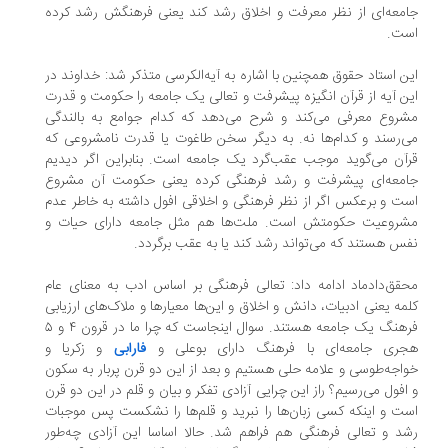
معه‌ای از نظر معرفت و اخلاق رشد کند یعنی فرهنگش رشد کرده
ست.
ن استاد حقوق همچنین با اشاره به آیه‌الکرسی متذکر شد: خداوند در
ن آیه از قرآن انگیزه پیشرفت و تعالی یک جامعه را حکومت و قدرت
روع معرفی می‌کند و شرح می‌دهد که کدام جوامع به بالندگی
‌رسند و کدام‌ها نه. به دیگر سخن طاغوت یا قدرت نامشروعی که
آن می‌گوید موجب عقب‌گرد یک جامعه است. بنابراین اگر دیدیم
امعه‌ای پیشرفت و رشد فرهنگی کرده یعنی حکومت آن مشروع
ت و برعکس اگر از نظر فرهنگی و اخلاقی افول داشته به خاطر عدم
شروعیت حکومتش است. ملت‌ها هم مثل جامعه دارای حیات و
س هستند که می‌تواند رشد کند یا به عقب برگردد.
قق‌دادماد ادامه داد: تعالی فرهنگی بر اساس ادب به معنای عام
مه یعنی ادبیات، دانش و اخلاق و این‌ها معیارها و ملاک‌های ارزیابی
فرهنگ یک جامعه هستند. سوال اینجاست که چرا ما در قرون ۴ و ۵
جری جامعه‌ای با فرهنگ دارای بوعلی و
فارابی
و زکریا و
اجه‌طوسی و علامه حلی هستیم و بعد از این دو قرن پربار به سکون
افول می‌رسیم؟ راز این چرایی آزادی تفکر و بیان و قلم در این دو قرن
ت و اینکه کسی زبان‌ها را نبرید و قلم‌ها را نشکست پس موجبات
د و تعالی فرهنگی هم فراهم شد. حالا اساسا این آزادی چه‌طور