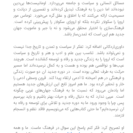
ائل انسانی و سیاست و جامعه می‌پردازد. اومانیست‌ها بی‌دین
وده‌اند اما دین را به فرهنگ تبدیل کرده‌اند و تفسیری از دیانت و
یحیت ارائه می‌کنند که با اخلاق و عقل گره می‌خورد. توماس مور
وپا را سکولار نکرده بلکه او اروپای سکولار را پیش‌بینی کرده است.
هنگ‌سازی با اختیار محقق می‌شود و نه با جبر و مامویت جهان
ید هم این است که تمدن‌ساز باشد.
وری‌اردکانی اضافه کرد: تفکر از سیاست و تمدن و تاریخ جدا نیست
نمی‌تواند باشد. تناسب بین علم و ادب و هنر و تاریخ و سیاست
ت که اروپا را به زندگی جدید و رفاه و توسعه کشانده است. هرچند
ب‌ها و نواقصی هم بوده و هست و به کمال نرسیده‌اند اما مسیر
کت به طرف تعالی بوده است. در دوره جدید آن دو صورت زندگی
فرهنگی در هم آمیخته تا آدمی ارتقاء پیدا کند. قرون وسطی آدمی را
ر و تحقیر کرده بود. ما هم امروز تابع این ارزش‌های جدید هستیم
ا یادمان می‌رود که نسبت ما به فرهنگ جهان‌های غربی چگونه
ت. عیبی ندارد که به دنبال رفاه و حیات بهتر باشیم و باید بپرسیم
 چرا با وجود ورود ما به دوره جدید و تلاش برای توسعه و رفاه به
 نرسیده‌ایم؟ ما حتی کتاب‌هایی که می‌نویسیم فاقد نظم و انسجام
زمند.
 تصریح کرد: فکر کنم پاسخ این سوال در فرهنگ ماست. ما و همه