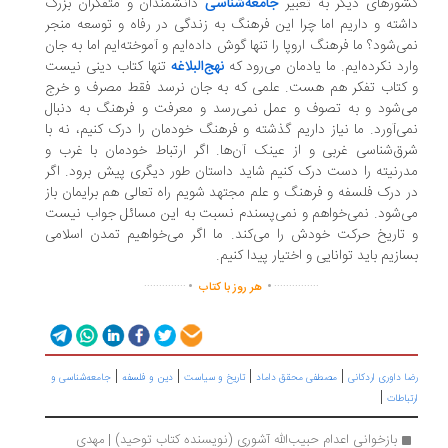
ورهای دیگر به تعبیر
جامعه‌شناسی
دانشمندان و متفکران بزرگ
شته و داریم اما چرا این فرهنگ به زندگی در رفاه و توسعه منجر
ی‌شود؟ ما فرهنگ اروپا را تنها گوش داده‌ایم و آموخته‌ایم اما به جان
رد نکرده‌ایم. ما یادمان می‌رود که
نهج‌البلاغه
تنها کتاب دینی نیست
کتاب تفکر هم هست. علمی که به جان نرسد فقط مصرف و خرج
‌شود و به تصوف و عمل نمی‌رسد و معرفت و فرهنگ به دنبال
ی‌آورد. ما نیاز داریم گذشته و فرهنگ خودمان را درک کنیم، نه با
ق‌شناسی غربی و از عینک آن‌ها. اگر ارتباط خودمان با غرب و
رنیته را دست درک کنیم شاید داستان طور دیگری پیش برود. اگر
 درک فلسفه و فرهنگ و علم مجتهد شویم راه تعالی هم برایمان باز
‌شود. نمی‌خواهم و نمی‌پسندم نسبت به این مسائل جواب نیست
تاریخ حرکت خودش را می‌کند. ما اگر می‌خواهیم تمدن اسلامی
ازیم باید توانایی و اختیار پیدا کنیم.
.
.
..............
...............
هر روز با کتاب
|
|
|
|
ا داوری اردکانی
مصطفی محقق داماد
تاریخ و سیاست
دین و فلسفه
جامعه‌شناسی و
|
تباطات
بازخوانی اعدام حبیب‌الله آشوری (نویسنده کتاب توحید) | مهدی 