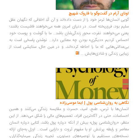
ونای آرام در گفت‌وگو با فاروک شهیچ
یی انسان‌ها ترمزِ خود را از دست داده‌اند و آن کُدِ اخلاقی که نگهبان عقل
یم بود، فروریخته است. در دنیای امروز، همه می‌خواهند فاشیست باشند؛
نی می‌خواهند نفرت، محورِ زندگی‌شان باشد... ما با گوشت و پوست خود
ساس کردیم «دیگری» بودن چه معنایی دارد... نوشتن پاسخی است به
‌عدالتی‌هایی که ما را احاطه کرده‌اند، و در عین حال، ستایشی است از
بایی زندگی و شادی‌هایش
...
اهی به روان‌شناسی پول | ایما موسی‌زاده
سان‌ها با ترس، طمع، امید، حسرت و مقایسه زندگی می‌کنند و همین
ساسات، حتی در آگاه‌ترین افراد، تصمیم‌های مالی را شکل می‌دهد. از این
ظر، «روان‌شناسی پول» بیش از آنکه درباره پول باشد، کتابی درباره انسان
اصر و رابطه پرتنش او با مفهوم ثروت و دارایی است... اوزل به‌جای ارائه
خه‌های مستقیم یا توصیه‌های دستوری، تجربه زندگی سرمایه‌گذاران،