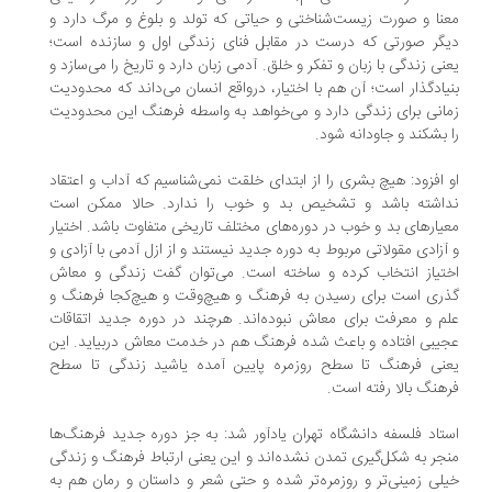
نا و صورت زیست‌شناختی و حیاتی که تولد و بلوغ و مرگ دارد و
گر صورتی که درست در مقابل فنای زندگی اول و سازنده است؛
نی زندگی با زبان و تفکر و خلق. آدمی زبان دارد و تاریخ را می‌سازد و
یادگذار است؛ آن هم با اختیار، درواقع انسان می‌داند که محدودیت
انی برای زندگی دارد و می‌خواهد به واسطه فرهنگ این محدودیت
 بشکند و جاودانه شود.
 افزود: هیچ بشری را از ابتدای خلقت نمی‌شناسیم که آداب و اعتقاد
داشته باشد و تشخیص بد و خوب را ندارد. حالا ممکن است
یارهای بد و خوب در دوره‌های مختلف تاریخی متفاوت باشد. اختیار
آزادی مقولاتی مربوط به دوره جدید نیستند و از ازل آدمی با آزادی و
تیاز انتخاب کرده و ساخته است. می‌توان گفت زندگی و معاش
ری است برای رسیدن به فرهنگ و هیچ‌وقت و هیچ‌کجا فرهنگ و
م و معرفت برای معاش نبوده‌اند. هرچند در دوره جدید اتقاقات
یبی افتاده و باعث شده فرهنگ هم در خدمت معاش دربیاید. این
نی فرهنگ تا سطح روزمره پایین آمده یاشید زندگی تا سطح
هنگ بالا رفته است.
تاد فلسفه دانشگاه تهران یادآور شد: به جز دوره جدید فرهنگ‌ها
جر به شکل‌گیری تمدن نشده‌اند و این یعنی ارتباط فرهنگ و زندگی
لی زمینی‌تر و روزمره‌تر شده و حتی شعر و داستان و رمان هم به