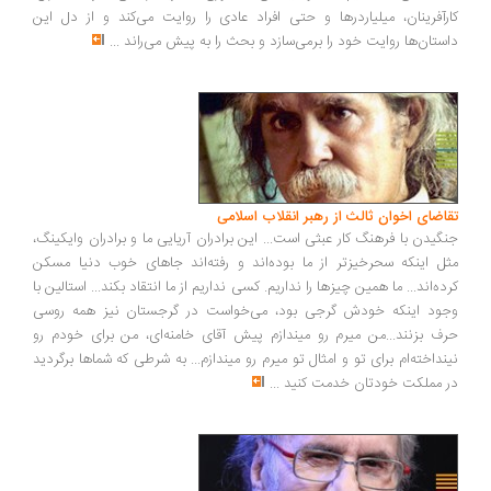
رآفرینان، میلیاردرها و حتی افراد عادی را روایت می‌کند و از دل این
ستان‌ها روایت خود را برمی‌سازد و بحث را به پیش می‌راند
...
اضای اخوان ثالث از رهبر انقلاب اسلامی
گیدن با فرهنگ کار عبثی است... این برادران آریایی ما و برادران وایکینگ،
ل اینکه سحرخیزتر از ما بوده‌اند و رفته‌اند جاهای خوب دنیا مسکن
ده‌اند... ما همین چیزها را نداریم. کسی نداریم از ما انتقاد بکند... استالین با
ود اینکه خودش گرجی بود، می‌خواست در گرجستان نیز همه روسی
ف بزنند...من میرم رو میندازم پیش آقای خامنه‌ای، من برای خودم رو
نداخته‌ام برای تو و امثال تو میرم رو میندازم... به شرطی که شماها برگردید
 مملکت خودتان خدمت کنید
...