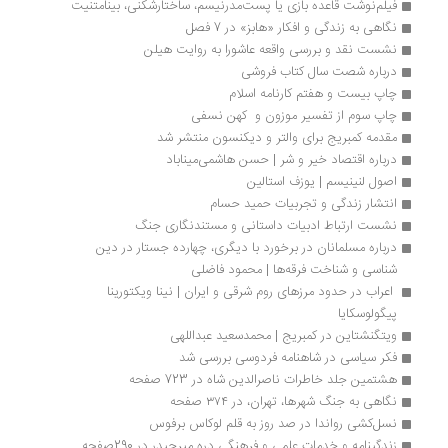
فیلم‌نوشت قاعده بازی یا پست‌مدرنیسم، ساختارشکنی، بینامتنیت
نگاهی به زندگی و افکار «هابز» در 7 فصل
نشست نقد و بررسی واقعه عاشورا به روایت هیلن
درباره شصت سال کتاب فروشی 
چاپ بیست و هفتم کارنامه اسلام
چاپ سوم از تفسیر موزون و  کهن نسفی
مقدمه کمبریج برای والتر و دیکنسون منتشر شد
درباره اقتصاد خیر و شر | حسن هاشمی‌میناباد
اصول لنینیسم | یوزف استالین
انتشار زندگی و تجربیات حمید حسام
نشست ارتباط ادبیات داستانی و مستندنگاری جنگ
درباره مسلمانان در برخورد با دیگری، چهارده جستار در دین 
شناسی و شناخت فرقه‎ها | محمود فاضلی
 اعراب در حدود مرزهای روم شرقی و ایران | نینا ویکتورینا 
پیگولوسکایا
ویتگنشتاین در کمبریج | محمدسعید عبداللهی
فکر سیاسی در شاهنامه فردوسی بررسی شد
هشتمین جلد خاطرات ناصرالدین شاه در 723 صفحه
نگاهی به جنگ شهرها، تهران، در ۳۷۴ صفحه
نسل‌کشی رواندا در صد روز به قلم لوکاس برفوس
زندگینامه و خدمات علمی و فرهنگی دره میرحیدر در 290صفحه