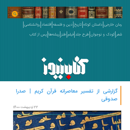
رمان خارجی
داستان کوتاه
تاریخ
دین و فلسفه
اقتصاد
روانشناسی
شعر
کودک و نوجوان
طرح جلد
فیلم
طنز
ریشه‌ها
پس از کتاب
گزارشی از تفسیر معاصرانه قرآن کریم | صدرا
صدوقی
22 اردیبهشت 1400