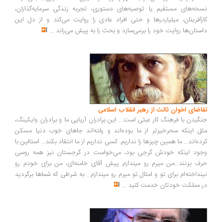
نسخه‌های مستقیم یا توصیه‌های دستوری، تجربه زندگی سرمایه‌گذاران،
کارآفرینان، میلیاردرها و حتی افراد عادی را روایت می‌کند و از دل این
داستان‌ها روایت خود را برمی‌سازد و بحث را به پیش می‌راند
...
تقاضای اخوان ثالث از رهبر انقلاب اسلامی
جنگیدن با فرهنگ کار عبثی است... این برادران آریایی ما و برادران وایکینگ،
مثل اینکه سحرخیزتر از ما بوده‌اند و رفته‌اند جاهای خوب دنیا مسکن
کرده‌اند... ما همین چیزها را نداریم. کسی نداریم از ما انتقاد بکند... استالین با
وجود اینکه خودش گرجی بود، می‌خواست در گرجستان نیز همه روسی
حرف بزنند...من میرم رو میندازم پیش آقای خامنه‌ای، من برای خودم رو
نینداخته‌ام برای تو و امثال تو میرم رو میندازم... به شرطی که شماها برگردید
در مملکت خودتان خدمت کنید
...