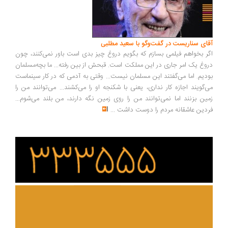
آقای سناریست در گفت‌وگو با سعید مطلبی
اگر بخواهم فیلمی بسازم که بگویم دروغ چیز بدی است باور نمی‌کنند، چون
دروغ یک امر جاری در این مملکت است. قبحش از بین رفته... ما بچه‌مسلمان
بودیم. اما می‌گفتند این مسلمان نیست... وقتی به آدمی که در کار سینماست
می‌گویند اجازه کار نداری، یعنی با شکنجه او را می‌کشند... می‌توانند من را
زمین بزنند اما نمی‌توانند من را روی زمین نگه دارند، من بلند می‌شوم...
فردین عاشقانه مردم را دوست داشت
...