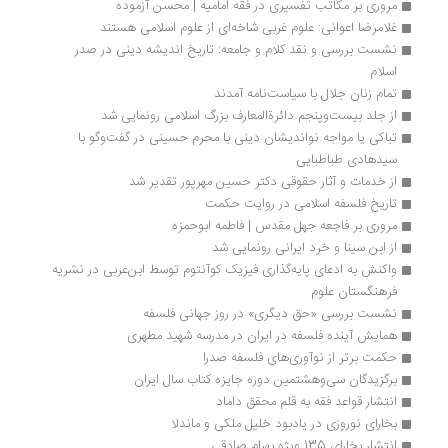
مروری بر مکاتب تفسیری در فقه امامیه | محسن آزموده
غلامرضا اعوانی: علوم غربی شاخه‌ای از علوم اسلامی هستند
نشست بررسی و نقد کلام و جامعه: تاریخ اندیشه دینی در صدر 
اسلام 
تمام زنان جلال با سیاست‌نامه آمدند
از جلد بیست‌وپنجم دائرةالمعارف بزرگ اسلامی رونمایی شد
تباکی یا مواجه نواندیشان دینی با محرم حسینی در گفت‌وگو با 
سیدهادی طباطبایی
از خدمات و آثار حقوقی دکتر حسین مهرپور تقدیر شد
تاریخ فلسفه اسلامی در روایت حکمت
مروری بر فاجعه جهل مقدس | فاطمه ابوحمزه
از ابن سینا و خرد ایرانی رونمایی شد
واکنش به ادعای پایه‌گذاری فیزیک کوآنتوم توسط ابن‌عربی در نشریه 
فرهنگستان علوم
نشست بررسی «حق دیگری» در روز جهانی فلسفه
همایش آینده فلسفه در ایران در مدرسه شهید مطهری
حکمت برتر از نوآوری‌های فلسفه صدرا
برگزیدگان سی‌وهشتمین دوره جایزه کتاب سال ایران
انتشار قواعد فقه به قلم محقق داماد
بخارای نوروزی در یادبود خلیل ملکی و ماندلا
انتشار بخارای 135 ویژه بهرام صادقی