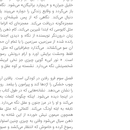
خلیل جبران» و «ریچارد براتیگان» می‌شود. نگاه
باز می‌گردد و وقایع زندگی را دوباره می‌بیند ی
دنبال می‌کند. نگاهی که از پس شیشه‌ای ر
معجزه‌گونه دریافت می‌کند. معجزه‌ای که الزا
مثل کابوسی که ابتدا شیرین می‌کند، کام ذهن را 
زبان درون‌نگر نویسنده از نگاه و دیدی اجتم
رانده شده از سرزمین، سرزمین را با تمام آن ح
آن سو می‌کشاند. می‌گذارد جغرافیایی که مثل دری
فقط وحشت برایش آورد و آرام درونش رسو
است. « نور آبی» گویی چیزی جز نخی ابریش
شخصیتش نگه می‌دارد. نشسته بر کوه عقل و خ
فصل سوم فرو رفتن در کودکی است. یافتن آن کل
چوب خشکی را اژدها کند و پیرامون را ببلعد.
را نشان می‌دهد. نشانه‌هایی که در طول کتاب با
در اینجا دیده می‌شود. اینکه چگونه کلمات 
می‌کند و او را در مرز جنون و عقل نگه می‌دارد. چ
نابغه به ابله آونگ می‌کند. کلماتی که مثل 
همچون میمون نیش خورده از این شاخه به آن
ذهن سیال می‌شود وقتی به چیزی چنین استوار 
رسوخ کرده و خاموش که انتظار می‌کشد و صبو