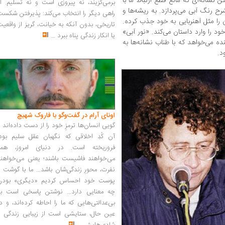
 نشانه‌ای که مانع قطع ارتباط ما با
برمی‌گزیند، نه پیروزی است و نه تسلیم. ا
 رنگ آبی می‌پردازد. به ریشه‌ها و
راهی دیگر را انتخاب می‌کند: پذیرفتن شکس
 را مثل آهنربایی به خود جذب کرده.
تاریخی، بدون آنکه به خیانت، گریز از واقعی
د را وارد داستان می‌کند. «نور آبی»
یا انکار زندگی پناه ببرد
...
ده می‌خواهد که با طناب نشانه‌ها به
د.
اونای آرام در گفت‌وگو با فاروک شهیچ‭
گویی انسان‌ها ترمزِ خود را از دست داده‌اند 
آن کُدِ اخلاقی که نگهبان عقل سلیم بود،
فروریخته است. در دنیای امروز، همه
می‌خواهند فاشیست باشند؛ یعنی می‌خواهند
نفرت، محورِ زندگی‌شان باشد... ما با گوشت 
پوست خود احساس کردیم «دیگری» بودن
چه معنایی دارد... نوشتن پاسخی است به
بی‌عدالتی‌هایی که ما را احاطه کرده‌اند، و د
عین حال، ستایشی است از زیبایی زندگی و