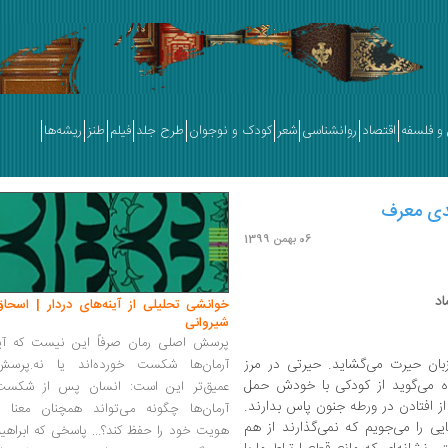
و فلسفه
اقتصاد
روانشناسی
شعر
کودک و نوجوان
طرح جلد
فیلم
طنز
ریشه‌ها
هدی معرف
06 بهمن 1399
اد
خوانشی تحلیلی از آینه‌های دردار | اسحاق
شیروانی
پرسش اصلی رمان صرفاً این نیست که آیا
ز زبان حیرت می‌گشاید. حیرتی در مرز
آرمان‌ها شکست خورده‌اند یا نه.پرسش
 می‌گوید از کودکی با خودش حمل
عمیق‌تر این است: انسان پس از شکست
 از افتادن در ورطه جنون پاس بدارند.
آرمان‌ها چگونه می‌تواند همچنان معنا و
ایی را می‌جویم که نمی‌گذارند از هم
هویت خود را حفظ کند؟... پاسخی که ابراهی