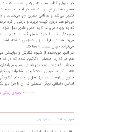
در انتهای کتاب میان «بری» و «حسین» جدایی 
مقدر باشد. زبان روایت هم در اینجا با تمام 
تغییر می‌کند و عرفانی نظری رخ می‌نماید و م
می‌خواهد درون کیسه بریزد و درش را گره بزند
که به چهره می‌زند تا به آدمی عادی بدل شود. ت
پیچیدگی‌اش با خود حمل کند و همچنان 
می‌خواهد دو طرف مرز را همزمان داشته باشد. ا
می‌تواند جهان علیت را رها کند.
در انتها نویسنده از شیوه نگارش و روایتش می‌گ
هم می‌گذارد. منطقی دگرگون شده که در تداع
نردبانی که وقتی به بالای بام می‌رسی، می‌اندازی
««نور آبی» تفرجی‌ عادت‌گریز و شاعرانه و یک
جنون و بلاهت. در مرز عقل و ریاضت. گشودگی 
اساس منطقی دیگر. منطقی که آن را مرز دیوانگی
.
..............
تجربه‌ی زندگی دو
|
|
معرفی و نقد کتاب
رمان خارجی
درباره اروپای داستایفسکی | سعیده امین‌زاده