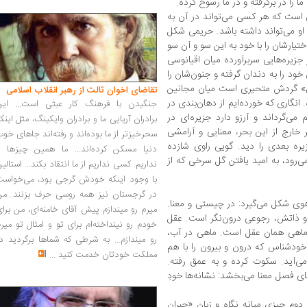
را در برگرفته و در ما رسوخ کرده.
 است که هر کسی می‌تواند در آن به
او می‌تواند داشته باشد. حریمی شکل
ختیارشان را با خود به این سو و آن سو
جزیره‌هایی سربرآورده میان اقیانوسی
خود را به دندان گرفته و جنون‌شان را
بی» گردش متحیری است میان مجانین
تقاضای اخوان ثالث از رهبر انقلاب اسلامی
 انگاری که خورده‌ایم از دهان‌بندی در
جنگیدن با فرهنگ کار عبثی است... این
ی‌گرداند و آرزو دارد جزیره‌ای در
برادران آریایی ما و برادران وایکینگ، مثل اینک
ر خارج از این بحر، معنایی و آرامشی
سحرخیزتر از ما بوده‌اند و رفته‌اند جاهای خو
زیره بعدی را دید. گویی راوی شازده
دنیا مسکن کرده‌اند... ما همین چیزها را
ی‌رود، به امید یافتن گل سرخی که از
نداریم. کسی نداریم از ما انتقاد بکند... استالی
با وجود اینکه خودش گرجی بود، می‌خواست
در گرجستان نیز همه روسی حرف بزنند...من
وی شکل می‌گیرد: در چیستی و معنا.
میرم رو میندازم پیش آقای خامنه‌ای، من برا
و ذاتش، رجوعی درون‌نگر است. عقل
خودم رو نینداخته‌ام برای تو و امثال تو میر
 ماهی همان عقل است. ماهی در آب،
رو میندازم... به شرطی که شماها برگردید د
ود‌شناس که درون و بیرون را با هم
مملکت خودتان خدمت کنید
...
 می‌آید. سکوت کرده و به عمق رفته.
ای فصل معنا می‌بخشد: نشانه‌ها خودِ
وم چیزی میانه نگاه و زبان «جبران