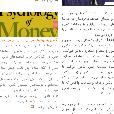
شادی‌هایش
...
است که در امتداد رنگ‌ها این سو و آن
و سیمای منحصربه‌فرد‌شان به تماشا
شان می‌دهد. روایتی مثل خاطره دوری
نای آن را دارد تا هویت و معنایش را
 آورده می‌شود.
Husa
]
، در این داستان پرده از دنیایی
نگاهی به روان‌شناسی پول | ایما موسی‌زاده
 اگر می‌دید این‌گونه نمی‌دید. دنیای
انسان‌ها با ترس، طمع، امید، حسرت و
نون و شعر و استعاره زندگی می‌کنند.
مقایسه زندگی می‌کنند و همین احساسات،
‌شناسد به دنیایی ناشناخته بیندازد.
حتی در آگاه‌ترین افراد، تصمیم‌های مالی ر
 سرزمین عجایب ورود کند. اما زبان
شکل می‌دهد. از این منظر، «روان‌شناسی پول
سنده نیست. پس تلاش می‌کند تا
بیش از آنکه درباره پول باشد، کتابی دربار
ا دریابد و رمز و رازشان را زیست کند.
انسان معاصر و رابطه پرتنش او با مفهوم ثرو
اجهه‌ای از روی حیرت است. انگاری که
و دارایی است... اوزل به‌جای ارائه نسخه‌ها
یافتن و درک و شناخت واژگانی که تا
مستقیم یا توصیه‌های دستوری، تجربه زندگی
ردند. نزدیک شدن به آن کلام و زبانی
سرمایه‌گذاران، کارآفرینان، میلیاردرها و حت
آشکار کند.
افراد عادی را روایت می‌کند و از دل این
داستان‌ها روایت خود را برمی‌سازد و بحث ر
ا
» و «شمس» است. در این مواجهه،
به پیش می‌راند
...
‌گیرد: فهم این نکته که عقل، جهان