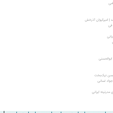
امی
د | امیرکیوان آذرخش
 فی
یانی
ابوالحسنی
محسن نیک‌بخت
واد لسانی
مدرنیته ایرانی