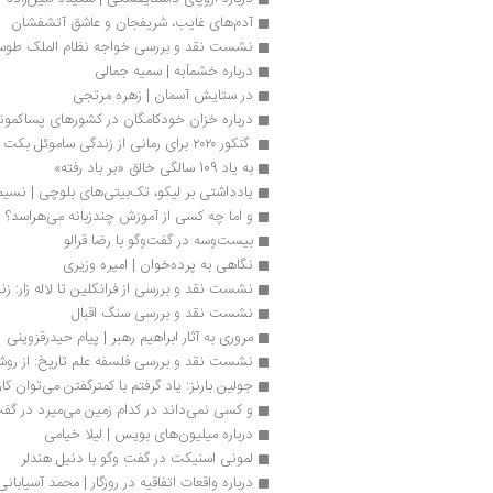
آدم‌های غایب، شریفجان و عاشق آتشفشان
نشست نقد و بررسی خواجه نظام الملک طوسی 
درباره خشمآبه | سمیه جمالی
در ستایش آسمان | زهره مرتجی
درباره خزان خودکامگان در کشورهای پساکمون
 گنکور ۲۰۲۰ برای رمانی از زندگی ساموئل بکت
به یاد 109 سالگی خالق «بر باد رفته»
یادداشتی بر لیکو، تک‌بیتی‌های بلوچی | نسی
و اما چه کسی از آموزش چندزبانه می‌هراسد؟ |
بیست‌وسه در گفت‌وگو با رضا قرالو
نگاهی به پرده‌خوان | امیره وزیری
نشست نقد و بررسی از فرانکلین تا لاله زار: زن
نشست نقد و بررسی سنگ اقبال
مروری به آثار ابراهیم رهبر | پیام حیدرقزوینی
نشست نقد و بررسی فلسفه علم تاریخ: از روش
جولین بارنز: یاد گرفتم با کمترگفتن می‌توان کا
و کسی نمی‌داند در کدام زمین می‌میرد در گفت‌
درباره میلیون‌های بویس | لیلا خیامی
لمونی اسنیکت در گفت وگو با دنیل هندلر
درباره واقعات اتفاقیه در روزگار | محمد آسیابانی