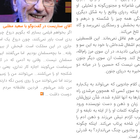
ی شاعرانه و مجنون‌گونه و تمثیلی. او
ا اینکه ردپای وقایع را به شکل دیگری
نگی همه ‌چیز را شکسته و درهم و
ما به بخشش و رستگاری نمی‌رسد و گاه
آقای سناریست در گفت‌وگو با سعید مطلبی
تلخ می‌کند.
اگر بخواهم فیلمی بسازم که بگویم دروغ چی
اعی هم غافل نمی‌ماند. این فلسطینی
بدی است باور نمی‌کنند، چون دروغ یک امر
جم اشغال شده‌اش با خود به این سو و
جاری در این مملکت است. قبحش از بین
ایی نادیده، در آن سوی مرز رام‌الله،
رفته... ما بچه‌مسلمان بودیم. اما می‌گفتند ای
خ کند. وحشت آن سوی دیگر جنون
مسلمان نیست... وقتی به آدمی که در کار
می نیست که حسین را در میانه دو
سینماست می‌گویند اجازه کار نداری، یعنی ب
یره به دریای جنون.
شکنجه او را می‌کشند... می‌توانند من را زمی
بزنند اما نمی‌توانند من را روی زمین نگه دارند
ام‌ جادویی که می‌تواند به یک‌باره
من بلند می‌شوم... فردین عاشقانه مردم را
 رو به سوی کسی که همچون مرشدی راه
دوست داشت
...
رها به آنها اشاره شده، شأن نزول‌شان
به زبان و ذهن و دست نویسنده ورود
گونه کلمات او را از ابله به نابغه و از
عقرب کژدم نیش می‌زند و ذهن آدم را
 شاخه پرتاب می‌کند. اینکه چگونه
و جادویی چنگ می‌اندازد؟ به قدرتی
ر است.