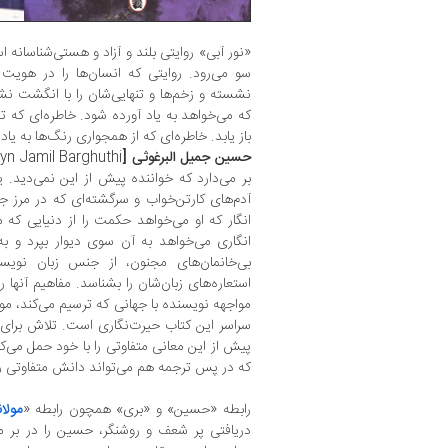
«نور آبی» روایتی بلند و آزاد و هستی‌شناسانه 
سو می‌رود. روایتی که انسان‌ها را در هویت 
نشسته و زخم‌ها و تنهایی‌شان را با انگشت ن
که می‌خواهد به یاد آورده شود. خاطره‌ای که تم
باز یابد. خاطره‌ای که از همجواری رنگ‌ها به یاد
حسین جمیل البرغوثی [
yn Jamil Barghuthi
بر می‌دارد که خواننده پیش از این نمی‌دید. یا
آدم‌های کارتن‌خواب ‌و سرگشته‌ای که در مرز ج
انگار که او می‌خواهد حکمت را از دنیایی که می
انگاری می‌خواهد به آن سوی دیوار بپرد و به
بی‌خانمان‌های مجنون، از جنس زبان نوی
استعاره‌های زبان‌شان را بشناسد. مفاهیم آنها ر
مواجهه نویسنده با جهانی که ترسیم می‌کند، مو
سراسر این کتاب حیرت‌نگاری است. تلاش برای 
پیش از این معانی متفاوتی را با خود حمل می‌ک
که در پس ترجمه هم می‌تواند دانش متفاوتی را 
رابطه «حسین» و «بری» همچون رابطه «
مولان
دریافتی پر شعف و روشنگر، حسین را در بر می