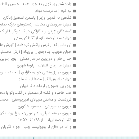
یادداشتی بر تویی به جای همه | حسین انتظ
لبه تیغ | سامرست موآم
نگاهی به گامبی وزیر | یاسمن اسمعیل‌زادگان
درباره سرودهای مخالف ارکسترهای بزرگ ندارن
گمشدگان ژاپنی و ناگازاکی در گفت‌وگو با اریک
درباره سه ترجمه تازه از آگاتا کریستی
آن نامی که از ترس پاکش کرده‌اند | کورش عل
جهان عجیب پناه‌جویان بی‌پناه | آرش محسنی
جدال قلم و دوربین در ساز دهنی | پویا رفویی
درباره ما: رمان انقلاب | پارسا شهری
مروری بر پژوهشی درباره دازاین | محمدحسن 
درباره باد ویرانگر | مصطفی شاملو
روی پل جمهوری از بغداد تا تهران
صد خاطره و نکته از مصدق در گفت‌وگو با 
گروتسک و مشکل هیولای امیریوسفی | محمدج
مروری بر چوپانی | مسعود شکوری
مروری بر هم شرقی، هم غربی؛ تاریخ روشنفكری 
نقد ترجمه ایرانی از 1298 تا 1357
و اما در دفاع از پوپولیسم چپ | جواد لگزیان