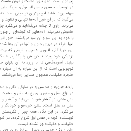
پیرامون است. عقل برون ماست و درون ماست. ما 
در توصیف حسین جمیل البرغوثی، امریکا جایی
جهنم برود. شاید این بهترین توصیفی است که 
می‌گیرد که در آن خیل آدم‌ها تنهایی و تفاوت و ا
می‌برند. راوی تا چشم می‌گشاید و می‌نگرد جز 
خاموش نمی‌بیند. آدم‌هایی که گوشه‌ای از جنون 
با خود به این سو و آن سو می‌کشند. «نور آ
تنها. غرقه در دریای جنون و تنها در آن رها شده.
این دریا کفی افیون. همچون غریقی که چشم م
نزدیکی خود ببیند تا درونش پا بگذارد. تا مگ
بیابد. آسوده‌گاهی که با ورود به آن بتوان ج
کوچولویی است که از این سیاره به آن سیاره م
حنجره حقیقت، همچون صدایی رسا می‌شکفد.
رابطه «بری» و «حسین» در سلوکی ذاتی و ماه
در نزاع عقل و جنون. رجوع به عقل و ماهیت 
مثل ماهی در آبشار هویت می‌یابد و آبشار و
عقل در عقل است. عقلی خودجو و خود‌نگر و خ
می‌نگرد.‌ در این نگاه، همه ‌چیز از نگریستن
نویسنده آنچه در فصل اول شروع کرده، در انته
حقیقتند و حقیقت جز نشانه نیست.
زبان و نگاه «حسین جمیل البرغوثی» در فصل د