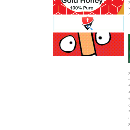
و
ت
ت
و
و
ر