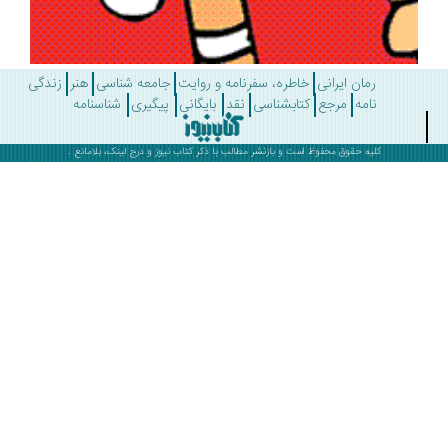
رمان ایرانی
خاطره، سفرنامه و روایت
جامعه شناسی
هنر
زندگی
نامه
مرجع
کتابشناسی
نقد
بایگانی
پیگیری
شناسنامه
کلیه حقوق محفوظ است و بازنشر مطالب با ذکر
کتاب نیوز
و درج لینک، بلامانع .