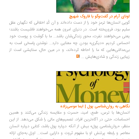
ونای آرام در گفت‌وگو با فاروک شهیچ
یی انسان‌ها ترمزِ خود را از دست داده‌اند و آن کُدِ اخلاقی که نگهبان عقل
یم بود، فروریخته است. در دنیای امروز، همه می‌خواهند فاشیست باشند؛
نی می‌خواهند نفرت، محورِ زندگی‌شان باشد... ما با گوشت و پوست خود
ساس کردیم «دیگری» بودن چه معنایی دارد... نوشتن پاسخی است به
‌عدالتی‌هایی که ما را احاطه کرده‌اند، و در عین حال، ستایشی است از
بایی زندگی و شادی‌هایش
...
اهی به روان‌شناسی پول | ایما موسی‌زاده
سان‌ها با ترس، طمع، امید، حسرت و مقایسه زندگی می‌کنند و همین
ساسات، حتی در آگاه‌ترین افراد، تصمیم‌های مالی را شکل می‌دهد. از این
ظر، «روان‌شناسی پول» بیش از آنکه درباره پول باشد، کتابی درباره انسان
اصر و رابطه پرتنش او با مفهوم ثروت و دارایی است... اوزل به‌جای ارائه