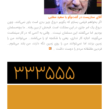
ای سناریست در گفت‌وگو با سعید مطلبی
ر بخواهم فیلمی بسازم که بگویم دروغ چیز بدی است باور نمی‌کنند، چون
وغ یک امر جاری در این مملکت است. قبحش از بین رفته... ما بچه‌مسلمان
دیم. اما می‌گفتند این مسلمان نیست... وقتی به آدمی که در کار سینماست
‌گویند اجازه کار نداری، یعنی با شکنجه او را می‌کشند... می‌توانند من را
ین بزنند اما نمی‌توانند من را روی زمین نگه دارند، من بلند می‌شوم...
دین عاشقانه مردم را دوست داشت
...