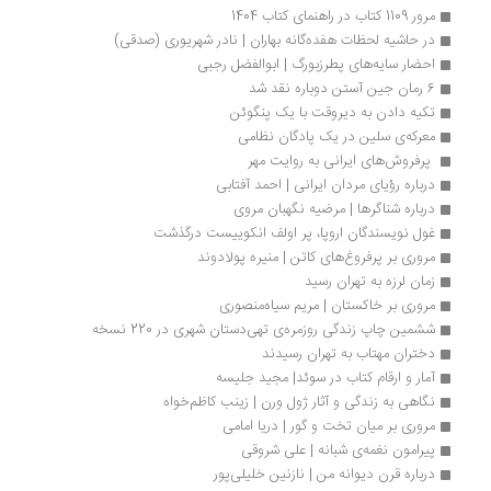
مرور 1109 کتاب در راهنمای کتاب 1404
در حاشیه لحظات هفده‌گانه بهاران | نادر شهریوری (صدقی)
احضار سایه‌های پطرزبورگ | ابوالفضل رجبی
6 رمان جین آستن دوباره نقد شد
تکیه دادن به دیروقت با یک پنگوئن
معرکه‌ی سلین در یک پادگان نظامی 
 پرفروش‌های ایرانی به روایت مهر 
درباره رؤیای مردان ایرانی | احمد آفتابی
درباره شناگرها | مرضیه نگهبان مروی
غول نویسندگان اروپا، پر اولف انکوییست درگذشت
مروری بر پرفروغ‌های کاتن | منیره پولادوند
زمان لرزه به تهران رسید
مروری بر خاکستان | مریم سیاه‌منصوری
ششمین چاپ زندگی روزمره‌ی تهی‌دستان شهری در 220 نسخه
دختران مهتاب به تهران رسیدند
آمار و ارقام کتاب در سوئد| مجید جلیسه
نگاهی به زندگی و آثار ژول ورن | زینب کاظم‌خواه
مروری بر میان تخت و گور | دریا امامی
پیرامون نغمه‌ی شبانه | علی شروقی
درباره قرن دیوانه من | نازنین خلیلی‌پور