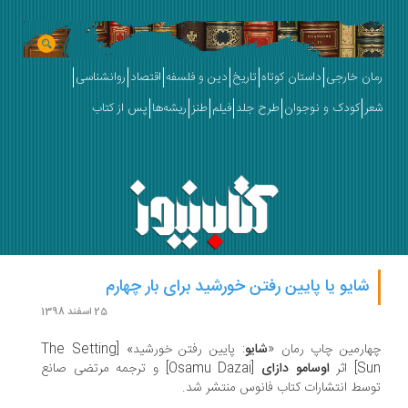
ان خارجی
داستان کوتاه
تاریخ
دین و فلسفه
اقتصاد
روانشناسی
ر
کودک و نوجوان
طرح جلد
فیلم
طنز
ریشه‌ها
پس از کتاب
شایو یا پایین رفتن خورشید برای بار چهارم
25 اسفند 1398
ارمین چاپ رمان «
شایو
: پایین رفتن خورشید» [The Setting
] اثر
اوسامو دازای
[Osamu Dazai] و ترجمه مرتضی صانع
سط انتشارات کتاب فانوس منتشر شد.