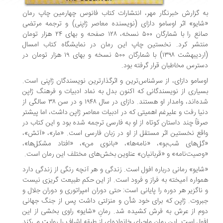
 گزارش خبرنگار مهر، انتشارات کتاب فانوس چهارمین چاپ رمان
ایو» اثر اوسامو دازای (نویسنده معاصر ژاپنی) و ترجمه مرتضی
صانع را با شمارگان ۵۰۰ نسخه، ۱۲۸ صفحه و بهای ۲۴ هزار تومان
نتشر کرد. نخستین چاپ این رمان در نمایشگاه کتاب امسال
(اردیبهشت ۱۳۹۸) با شمارگان ۵۰۰ نسخه و بهای ۱۹ هزار تومان در
ترس مخاطبان قرار گرفته بود.
سامو دازای، از سرشناس‌ترین و اثرگذارترین نویسندگان ژاپنی است.
یاری از نویسندگانی که اکنون بدل به نماد ادبیات و فرهنگ ژاپن
شده‌اند، وامدار او هستند. دازای در سال ۱۹۴۸ و در سن ۳۸ سالگی از
یا رفت و علیرغم اهمیتی که در ادبیات معاصر ژاپن داشت، اما پیشتر
فاً چند داستان کوتاه از او به فارسی ترجمه شده بود و این کتاب در
قع نخستین اثر مستقل از او در زبان فارسی است. «مار»، «آتش»،
ل‌های شب‌بو»، «نامه‌ها»، «بانوی من»، «افتاد مشکل‌ها»،
صیت‌نامه» و «قربانیان» عناوین بخش‌های مختلف این رمان است.
ایو» رمانی درباره افول است. زندگی و هر آنچه رنگی از زندگی دارد
واره آمیخته به فراز و فرود است. از این حکم طبیعت گریزی نیست
ناگزیر هر دوره را پایانی است: حتی دوران امپراتوری و دوران جلال و
روت. ژاپن که برای خود شأن و منزلتی داشت پس از جنگ جهانی
م از عرش به فرش کشیده شد. رمانِ «شایو» راوی بخشی از این
ول است. این رمان ماجرای خانواده‌ای از طبقه اشراف را روایت می‌کند