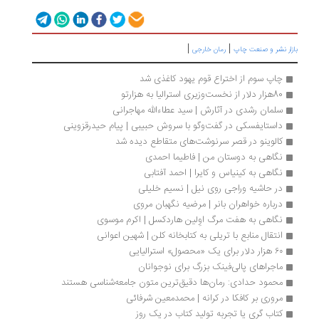
|
|
زار نشر و صنعت چاپ
رمان خارجی
چاپ سوم از اختراع قوم یهود کاغذی شد 
80هزار دلار از نخست‌وزیری استرالیا به هزارتو
سلمان رشدی در آثارش | سید عطاءالله مهاجرانی
داستایفسکی در گفت‌وگو با سروش حبیبی | پیام حیدرقزوینی
کالوینو در قصر سرنوشت‌های متقاطع دیده شد
نگاهی به دوستان من | فاطیما احمدی
نگاهی به کینیاس و کایرا | احمد آفتابی
در حاشیه وراجی روی نیل | نسیم خلیلی
درباره خواهران بانر | مرضیه نگهبان مروی
نگاهی به هفت مرگ اوِلین هاردکسل | اکرم موسوی
انتقال منابع با تریلی به کتابخانه کلن | شهین اعوانی
۶۰ هزار دلار برای یک «محصول» استرالیایی
ماجراهای پالی‌فینک بزرگ برای نوجوانان
محمود حدادی: رمان‌ها دقیق‌ترین متون جامعه‌شناسی هستند
مروری بر کافکا در کرانه | محمدمعین شرفائی
کتاب گری یا تجربه تولید کتاب در یک روز