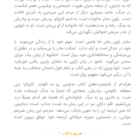
 به دلایلی، از جمله بحران هویت اجتماعی و چشیدنِ طعم شکست
 جنگ، مانند بسیاری دیگر از مردم این سرزمین به خُردی افتاده
ت. راوی دختر خانواده است به اسم کازوکو. پدرش مرده و برادرش
 جنگ رفته و مدت‌هاست که خانواده از او بی‌خبر است. او به تنهایی
 مادر مریض احوالش نگهداری می‌کند.
تر راوی رمان اما عاصی است. سهم خود را از زندگی می‌جوید. با
د در جدال است و آرام ندارد. اصالت مادر را می‌ستاید و در مقابل از
‌عرضگی و محافظه‌کاری خود بیزار است. «شایو» از پایانِ یک دوران
ن می‌گوید. شایو در زبان ژاپنی به معنای پایین رفتن خورشید
ت. تنها چیزی که در بطن کتاب و تمام طول داستان مخاطب به عینه
 آن درگیر می‌شود مفهوم زوال است.
کدام از شخصیت‌های کتاب به‌نوعی رو به افولند. کازوکو؛ زنی
لقه. نائوجی، برادرش، معتادی که اجبارا به جنگ فرستاده شده
ت. و مادری رو به مرگ. خانواده‌ای که همراه هر کدام عمیقاً درد
‌کشیم. قلم دازای نیز در این رمان به شدت جذاب است؛ جذابیتی
 متن ترجمه آن را به خوبی بازتاب می‌دهد. مترجم این رمان علیرغم
انی، در نخستین تجربه حرفه‌ای ترجمه خود موفق بیرون آمده
ست.
.
.
..............
...............
هر روز با کتاب