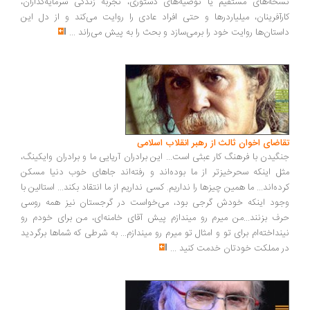
خه‌های مستقیم یا توصیه‌های دستوری، تجربه زندگی سرمایه‌گذاران،
رآفرینان، میلیاردرها و حتی افراد عادی را روایت می‌کند و از دل این
ستان‌ها روایت خود را برمی‌سازد و بحث را به پیش می‌راند
...
اضای اخوان ثالث از رهبر انقلاب اسلامی
گیدن با فرهنگ کار عبثی است... این برادران آریایی ما و برادران وایکینگ،
ل اینکه سحرخیزتر از ما بوده‌اند و رفته‌اند جاهای خوب دنیا مسکن
ده‌اند... ما همین چیزها را نداریم. کسی نداریم از ما انتقاد بکند... استالین با
ود اینکه خودش گرجی بود، می‌خواست در گرجستان نیز همه روسی
ف بزنند...من میرم رو میندازم پیش آقای خامنه‌ای، من برای خودم رو
نداخته‌ام برای تو و امثال تو میرم رو میندازم... به شرطی که شماها برگردید
 مملکت خودتان خدمت کنید
...