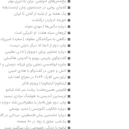
یخ‌شکن‌های آموزشی  برای یادگیری بهتر
گفتمانِ روایی در جستجوی زمان ازدست‌رفته
یک هفته پر از شنبه از آلمان تا ایران
خورخه ادواردز درگذشت
درباره مگس‌ها | ‌‌مهدی معرف
گروهان سیاه هفت: او تاریکی است
نگاهی به سرگشتگان معلوف | سعیده امین‌زاده
چاپ دوم از آنجا که دیگر دلیلی نیست
درباره تصاویر زیبای دوبووار | لادن عظیمی
گفت‌وگوی پاریس ریویو با آلدوس هاکسلی
جایزه ابوالحسن نجفی برای فرزانه دوستی و 
آتش و خون در گفت‌وگو با هادی امینی
آرتور سی کلارک 2024 در معراج اهدا شد
آبشالوم! آبشالوم! | ویلیام فاکنر
ققنوس همین‌جاست پشت سر شاه شکمو
کریستین آندرسن به هوشنگ مرادی نرسید
چاپ دوم غول قاجار یا مظفرالدین شاه دوباره 
درباره خالکوب آشویتس | مجید یوسفی
درباره نخستین رمان فلسطینی: مردانی در آفتا
یک‌شب عشق با زولا در 80 صفحه
کراسه با زندگی خصوصی یک سرآشپز رسید