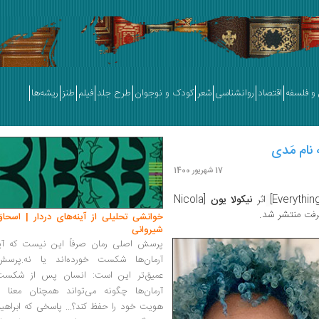
و فلسفه
اقتصاد
روانشناسی
شعر
کودک و نوجوان
طرح جلد
فیلم
طنز
ریشه‌ها
نام مَدی
17 شهریور 1400
اثر
نیکولا یون
[Nicola
منتشر شد.
عرفت
خوانشی تحلیلی از آینه‌های دردار | اسحاق
شیروانی
پرسش اصلی رمان صرفاً این نیست که آیا
آرمان‌ها شکست خورده‌اند یا نه.پرسش
عمیق‌تر این است: انسان پس از شکست
آرمان‌ها چگونه می‌تواند همچنان معنا و
هویت خود را حفظ کند؟... پاسخی که ابراهی