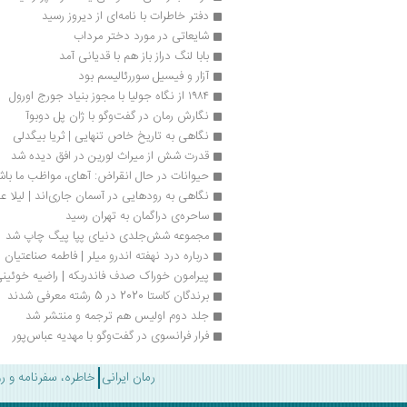
دفتر خاطرات با ن‍ام‍ه‌ای‌ از دی‍روز رسید
شایعاتی در مورد دختر مرداب
بابا لنگ دراز باز هم با قدیانی آمد
آزار و فیسیل سوررئالیسم بود
۱۹۸۴ از نگاه جولیا با مجوز بنیاد جورج اورول
نگارش رمان در گفت‌وگو با ژان پل دوبوآ
نگاهی به تاریخ خاص تنهایی | ثریا بیگدلی
قدرت شش از میراث لورین در افق دیده شد
حیوانات در حال انقراض: آهای، مواظب ما باش
نگاهی به رودهایی در آسمان جاری‌اند | لیلا عب
ساحره‌ی دراگمان به تهران رسید
مجموعه شش‌جلدی دنیای پپا پیگ چاپ شد
درباره درد نهفته اندرو میلر | فاطمه صناعتیان
پیرامون خوراک صدف فاندربکه | راضیه خوئین
برندگان کاستا 2020 در 5 رشته معرفی شدند
جلد دوم اولیس هم ترجمه و منتشر شد
فرار فرانسوی در گفت‌وگو با مهدیه عباس‌پور
رمان ایرانی
خاطره، سفرنامه و ر