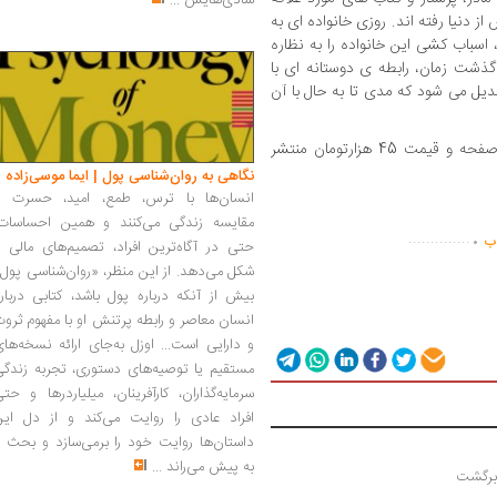
شادی‌هایش
...
 دنیا رفته اند. روزی خانواده ای به
اسباب کشی این خانواده را به نظاره
 گذشت زمان، رابطه ی دوستانه ای با
یل می شود که مدی تا به حال با آن
«همه چیز همه چیز» اثر نیکولا یون در 294 صفحه و قیمت 45 هزارتومان منتشر
نگاهی به روان‌شناسی پول | ایما موسی‌زاده
انسان‌ها با ترس، طمع، امید، حسرت و
.
مقایسه زندگی می‌کنند و همین احساسات،
..............
اب
حتی در آگاه‌ترین افراد، تصمیم‌های مالی ر
شکل می‌دهد. از این منظر، «روان‌شناسی پول
بیش از آنکه درباره پول باشد، کتابی دربار
انسان معاصر و رابطه پرتنش او با مفهوم ثرو
و دارایی است... اوزل به‌جای ارائه نسخه‌ها
مستقیم یا توصیه‌های دستوری، تجربه زندگی
سرمایه‌گذاران، کارآفرینان، میلیاردرها و حت
افراد عادی را روایت می‌کند و از دل این
داستان‌ها روایت خود را برمی‌سازد و بحث ر
به پیش می‌راند
...
 برگشت