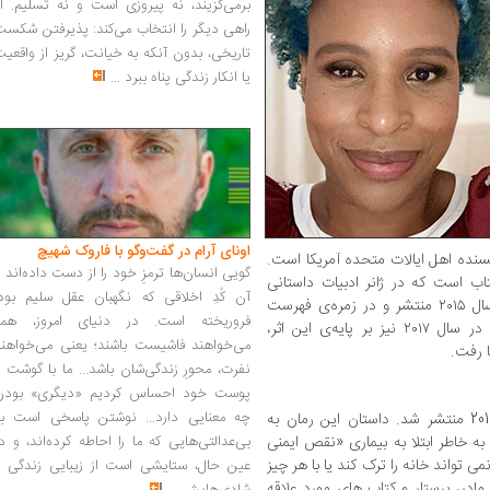
برمی‌گزیند، نه پیروزی است و نه تسلیم. ا
راهی دیگر را انتخاب می‌کند: پذیرفتن شکس
تاریخی، بدون آنکه به خیانت، گریز از واقعی
یا انکار زندگی پناه ببرد
...
اونای آرام در گفت‌وگو با فاروک شهیچ‭
۱۹۷۳، نویسنده اهل ایالات متحده آمریکا است.
گویی انسان‌ها ترمزِ خود را از دست داده‌اند 
 است که در ژانر ادبیات داستانی
آن کُدِ اخلاقی که نگهبان عقل سلیم بود،
نوجوانان نوشته شده، همه‌چیز همه چیز در سال ۲۰۱۵ منتشر و در زمره‌ی فهرست
فروریخته است. در دنیای امروز، همه
کتاب‌های پرفروش نیویورک تایمز قرار گرفت. در سال ۲۰۱۷ نیز بر پایه‌ی این اثر،
می‌خواهند فاشیست باشند؛ یعنی می‌خواهند
ا رفت.
نفرت، محورِ زندگی‌شان باشد... ما با گوشت 
پوست خود احساس کردیم «دیگری» بودن
چه معنایی دارد... نوشتن پاسخی است به
«همه چیز همه چیز» نخستین بار در سال 2015 منتشر شد. داستان این رمان به
ه خاطر ابتلا به بیماری «نقص ایمنی
بی‌عدالتی‌هایی که ما را احاطه کرده‌اند، و د
تواند خانه را ترک کند یا با هر چیز
عین حال، ستایشی است از زیبایی زندگی و
مادر، پرستار و کتاب های مورد علاقه