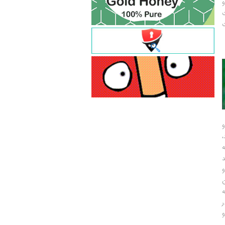
و
ت
ت
و
و
ر