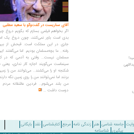
آقای سناریست در گفت‌وگو با سعید مطلبی
اگر بخواهم فیلمی بسازم که بگویم دروغ چی
بدی است باور نمی‌کنند، چون دروغ یک امر
جاری در این مملکت است. قبحش از بین
رفته... ما بچه‌مسلمان بودیم. اما می‌گفتند ای
مسلمان نیست... وقتی به آدمی که در کار
ید!
سینماست می‌گویند اجازه کار نداری، یعنی ب
داللهی
شکنجه او را می‌کشند... می‌توانند من را زمی
بزنند اما نمی‌توانند من را روی زمین نگه دارند
من بلند می‌شوم... فردین عاشقانه مردم را
دوست داشت
...
ی
وایت
جامعه شناسی
هنر
زندگی نامه
مرجع
کتابشناسی
نقد
بایگانی
پیگیری
شناسنامه