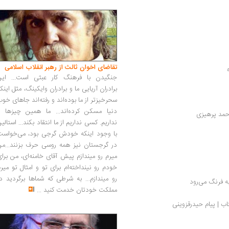
تقاضای اخوان ثالث از رهبر انقلاب اسلامی
جنگیدن با فرهنگ کار عبثی است... این
برادران آریایی ما و برادران وایکینگ، مثل اینک
سحرخیزتر از ما بوده‌اند و رفته‌اند جاهای خو
دنیا مسکن کرده‌اند... ما همین چیزها را
احمد پرهیزی
نداریم. کسی نداریم از ما انتقاد بکند... استالی
با وجود اینکه خودش گرجی بود، می‌خواست
در گرجستان نیز همه روسی حرف بزنند...من
میرم رو میندازم پیش آقای خامنه‌ای، من برا
خودم رو نینداخته‌ام برای تو و امثال تو میر
رو میندازم... به شرطی که شماها برگردید د
به فرنگ می‌رود
مملکت خودتان خدمت کنید
...
ب | پیام حیدرقزوینی