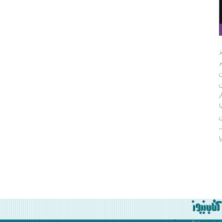
ز
ن
ا
ن
،