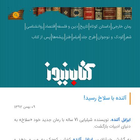
رمان خارجی
داستان کوتاه
تاریخ
دین و فلسفه
اقتصاد
روانشناسی
شعر
کودک و نوجوان
طرح جلد
فیلم
طنز
ریشه‌ها
پس از کتاب
آلنده با سلاخ رسید!
09 بهمن 1392
ایزابل آلنده
، نویسنده شیلیایی 71 ساله با رمان جدید خود «سلاخ» به
دنیای ادبیات بازگشت.
به گزارش خبرآنلاین،
ایزابل آلنده
کفشی کوچک به من می‌دهد و