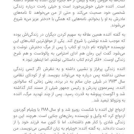
کتاب‌ها به فروش رفته و بیش از 50 جایزه برای آلنده به همراه داشته
است. آلنده خیلی خوش‌برخورد است و خیلی راحت درباره زندگی
شخصی خود صحبت می‌کند و حتی از من می‌خواهد تا نامه‌های
مادرش به او را بخوانم، نامه‌هایی که همگی با «دختر عزیز من» شروع
می‌شوند.
به گفته آلنده همین علاقه به سهیم کردن دیگران در زندگی‌اش بوده
که موجب شده نوشتن را شروع کند. یکی از موفق‌ترین کتاب‌های این
نویسنده «پائولا» نام دارد؛ او کتاب را پس از مرگ دخترش نوشت و
می‌شود گفت این رمان هم ادای احترامی به پائولاست و هم شرح
زندگی اوست. «فکر کردم کتاب داستانی نوشتم، اما اینطور نبود.»
آلنده زندگی پرفراز و نشیبی داشته و به نظرش اگر کسی زندگی
سختی نداشته پس درباره چه می‌تواند بنویسد. او از کودتای نظامی
سال 1973 در شیلی جان سالم به در برده، یعنی زمانی که سالوادور
آلنده، پسرعموی پدرش و رئیس جمهور شیلی از مسند کنار گذاشته
شد و آگوست پینوشه به قدرت رسید. پس از چند تهدید مرگ، آلنده
به ونزوئلا تبعید شد.
ازدواج اول آلنده با شکست روبرو شد و او سال 1988 با ویلیام گوردون
ازدواج کرد که وکیل و نویسنده رمان‌های جنایی است. هرچند این دو
زندگی شادی را کنار هم داشته‌اند، اما تا کنون سه فرزند خود را از
دست داده‌اند. به گفته آلنده: «ویلیام به زبان انگلیسی می‌نویسد، من