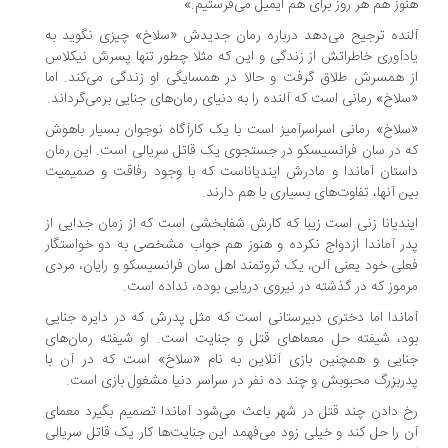
هنوز هم هر روز برای هم ایمیل می‌فرستیم.»
آلنده ترجیح می‌دهد درباره رمان جدیدش «سلاخ» چیزی نگوید به
یادآوری خاطراتش از زندگی و این که مثلا چطور تنها پسرش نیکلاس
از همسرش طلاق گرفت و حالا در همسایگی او زندگی می‌کند. اما
«سلاخ» رمانی است که آلنده را به دنیای رمان‌های جنایی برمی‌گرداند.
«سلاخ» رمانی اسراسرآمیز است با یک کارآگاه نوجوان بسیار باهوش
که در سان فرانسیسکو در جستجوی یک قاتل سریالی است. این رمان
داستان آماندا و مادرش ایندیاناست که با وجود رفاقت و صمیمیت
بین آنها، تفاوت‌های بسیاری با هم دارند.
ایندیانا زنی است زیبا که کارش شفابخشی است که از زمان جدایی از
پدر آماندا ازدواج نکرده و هنوز هم جواب مشخصی به دو خواستگار
فعلی خود یعنی آلن، یک ثروتمند اهل سان فرانسیسکو و رایان، مردی
مرموز که در گذشته در نیروی دریایی بوده، نداده است.
آماندا اما دختری دبیرستانی است که مثل پدرش که در دایره جنایی
بود، شیفته حل معماهای قتل و جنایت است. او شیفته رمان‌های
جنایی و همچنین بازی آنلاین به نام «سلاخ» است که در آن با
پدربزرگ محبوبش و چند ده نفر در سراسر دنیا مشغول بازی است.
رخ دادن چند قتل در شهر باعث می‌شود آماندا تصمیم بگیرد معمای
آن را حل کند و خیلی زود می‌فهمد این جنایت‌ها کار یک قاتل سریالی