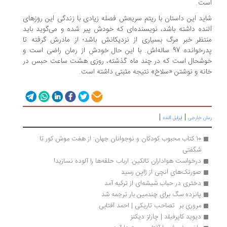
است.
شاید این داستان با ریتم سریعش فصله زیادی با زندگی این روزهای
آلنده داشته باشد، نویسنده‌ای که خودش پیر شده و می‌گوید باید
منتظر خبر مرگ بسیاری از نزدیکانش باشد؛ از مادرش گرفته تا
پدرخوانده 97 ساله‌اش. با این حال خودش از رمان راضی است و
خوشحال است که در چند ماه گذشته، روزی هشت ساعت حبس در
خانه و نوشتن «سلاخ» نتیجه مثبتی داشته است.
|
|
رمان خارجی
ایزابل آلنده
10 کتاب محبوب کودکان و نوجوانان جهان: از هفت موش کور تا 
شگفتی
درخواست هواداران تالکین: ارباب حلقه‌ها را آلوده نسازید!
صورتک‌های انچی از ژاپن رسید
دختری در حباب شیشه‌ای از ترکیه آمد
پانزده سگ برای چندمین بار ترجمه شد
مروری بر  تصاحب تاریکی | احمد آفتابی
دیوید کاپرفیلد | چارلز دیکنز