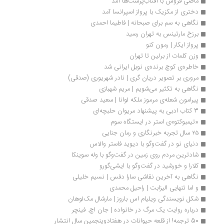
ماضی فروش با آفتاب‌پرست‌ها آمد
دختری از مکزیک با پرواز اسپرانسا آمد
نگاهی به سم برای صبحانه | فاطیما احمدی
برزخ مارتینس به تهران رسید
پرواز ایکار | رمون کنو
وزن کلمات از برلین تا تهران
خاطره‌ی کوچ برنده‌ی نوبل ایرانی شد
مروری بر تصویر دریان گری | نادر شهریوری (صدقی)
نگاهی به تکثیر می‌شویم | مریم شهبازی
پیرامون شعله‌ی مرموز ملکه لوانا | سعید صدقی
3 کتاب ادبی به پیشنهاد مریوان حلبچه‌ای
«تیمبوکتو»ی استر در ایستگاه سوم
۲۵ سال تجربه خبرنگاری و رمان جنایی
دنیای نو در گفت‌وگو با دیوید فاستر والاس
شادترین مردم روی زمین در گفت‌وگو با وله سوینکا
کلارا و خورشید در گفت‌وگو با ایشی‌گورو 
نگاهی به آخرین نقاشی سارا دفس | نسیم خلیلی
و اما تنهایی الیزابت | راحیل محمدی
شکل نویسندگی ویلیام اس باروز | مارشال مک‌لوهان 
درباره روایت یک مرگ در خانواده | جان اچ. فینچر
50 ترجمه! از قلعه حیوانات در هفتاد‌وپنجمین سال انتشار