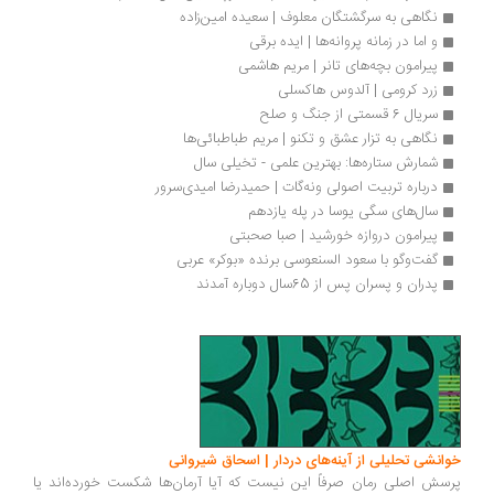
نگاهی به سرگشتگان معلوف | سعیده امین‌زاده
و اما در زمانه پروانه‌ها | ایده برقی
پیرامون بچه‌های تانر | مریم هاشمی
زرد کرومی | آلدوس هاکسلی
سریال 6 قسمتی از جنگ و صلح
نگاهی به تزار عشق و تکنو | مریم طباطبائی‌ها
شمارش ستاره‌ها: بهترین علمی - تخیلی سال
درباره تربیت اصولی ونه‌گات | حمیدرضا امیدی‌سرور
سال‌های سگی یوسا در پله یازدهم
پیرامون دروازه خورشید | صبا صحبتی
گفت‌وگو با سعود السنعوسی برنده «بوکر» عربی
پدران و پسران پس از 65سال دوباره آمدند
خوانشی تحلیلی از آینه‌های دردار | اسحاق شیروانی
پرسش اصلی رمان صرفاً این نیست که آیا آرمان‌ها شکست خورده‌اند یا