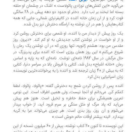
می‌گوید «این کفش‌های نوزادی پائولاست.» اشک در چشمان او حلقه
بسته اما لبخند بر لب دارد. دختر او حدود دو دهه پیش در 28 سالگی
فوت کرد و از آن زمان خانه آلنده در کالیفرنیای شمالی، جایی که همه
کتاب‌هایش را هم در آن نوشته به آرامگاه دخترش نیز بدل شده.
یک روز پیش از دیدار من با آلنده، او شمعی برای دخترش روشن کرد
و از او خواست در نوشتن کتاب جدیدش به او کم کند. «دیروز، روز
مقدس من بود: هشتم ژانویه، تنها روزی که در آن نوشتن یک رمان را
شروع می‌کنم.» این روز همان روزی است که آلنده برای پدربزرگ در
حال مرگش در سال 1982 نامه‌ای نوشت. نامه‌ای که به پایه و اساس
رمان «خانه اشباح» بدل شد، کتابی با فروش بالا در سراسر دنیا، کتابی
که به بیش از 40 زبان ترجمه شد و آلنده را به پرخواننده‌ترین نویسنده
زبان اسپانیایی بدل کرد.
آلنده پس از روشن کردن شمع به دخترش گفته: «پائولا، پائولا، لطفا
کمکم کن. می‌دانم او آنجا نیست، ولی همین اطراف است. این نوعی
تمرین همیشگی برای حفظ خاطره و تخیل است. هنوز هم پیش
می‌آید که یاد مرگ او مثل سنگی بر سرم فرود آید، از خواب بیدار
می‌شوم و آن روز، روز بدی است. هر چیزی می‌تواند مرا به گریه
بیندازد. البته بیشتر اوقات حالم خوش است.»
این نویسنده تا کنون 20 کتاب نوشته، بیش از 60 میلیون نسخه از این