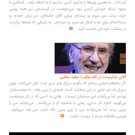
کرده‌اند... ما همین چیزها را نداریم. کسی نداریم از ما انتقاد بکند... استالین با
وجود اینکه خودش گرجی بود، می‌خواست در گرجستان نیز همه روسی
حرف بزنند...من میرم رو میندازم پیش آقای خامنه‌ای، من برای خودم رو
نینداخته‌ام برای تو و امثال تو میرم رو میندازم... به شرطی که شماها برگردید
در مملکت خودتان خدمت کنید
...
آقای سناریست در گفت‌وگو با سعید مطلبی
اگر بخواهم فیلمی بسازم که بگویم دروغ چیز بدی است باور نمی‌کنند، چون
دروغ یک امر جاری در این مملکت است. قبحش از بین رفته... ما بچه‌مسلمان
بودیم. اما می‌گفتند این مسلمان نیست... وقتی به آدمی که در کار سینماست
می‌گویند اجازه کار نداری، یعنی با شکنجه او را می‌کشند... می‌توانند من را
زمین بزنند اما نمی‌توانند من را روی زمین نگه دارند، من بلند می‌شوم...
فردین عاشقانه مردم را دوست داشت
...