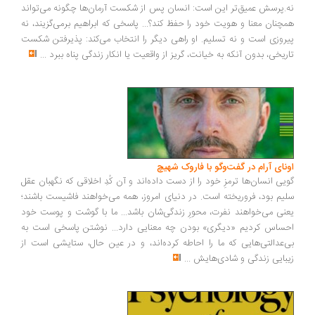
نه.پرسش عمیق‌تر این است: انسان پس از شکست آرمان‌ها چگونه می‌تواند
همچنان معنا و هویت خود را حفظ کند؟... پاسخی که ابراهیم برمی‌گزیند، نه
پیروزی است و نه تسلیم. او راهی دیگر را انتخاب می‌کند: پذیرفتن شکست
تاریخی، بدون آنکه به خیانت، گریز از واقعیت یا انکار زندگی پناه ببرد
...
اونای آرام در گفت‌وگو با فاروک شهیچ‭
گویی انسان‌ها ترمزِ خود را از دست داده‌اند و آن کُدِ اخلاقی که نگهبان عقل
سلیم بود، فروریخته است. در دنیای امروز، همه می‌خواهند فاشیست باشند؛
یعنی می‌خواهند نفرت، محورِ زندگی‌شان باشد... ما با گوشت و پوست خود
احساس کردیم «دیگری» بودن چه معنایی دارد... نوشتن پاسخی است به
بی‌عدالتی‌هایی که ما را احاطه کرده‌اند، و در عین حال، ستایشی است از
زیبایی زندگی و شادی‌هایش
...