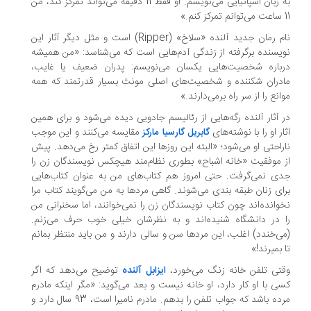
به زبان اسپانیایی می‌نویسم. او فقط 11 دقیقه می‌تواند تمرکز کند، من
11 ساعت می‌توانم تمرکز کنم.»
نام رمان جدید آلنده «سلاخ» (Ripper) است و مثل دیگر آثار این
نویسنده برگرفته از زندگی آدم‌هایی است که می‌شناسد: «من همیشه
درباره شخصیت‌هایی یکسان می‌نویسم: پدران ضعیف یا غایب،
مادران شکننده و شخصیت‌های اصلی مونث بسیار قدرتمند که همه
موانع را از سر راه برمی‌دارند.»
در آثار آلنده رگه‌هایی از رئالیسم جادویی دیده می‌شود و برای همین
آثار او را با نوشته‌های
مقایسه می‌کنند و این موجب
گابریل گارسیا مارکز
ناراحتی او می‌شود؛ «البته این روزها این اتفاق کمتر رخ می‌دهد. پیش
از موفقیت «خانه اشباح» بطوری نظام‌مند هیچکس نویسندگان زن را
جدی نمی‌گرفت. حتی امروز هم کتاب‌های من به عنوان کتاب‌هایی
برای زنان طبقه بندی می‌شوند. گاهی مردها به من می‌گویند کتاب مرا
نخوانده‌اند چون کتاب نویسندگان زن را نمی‌خوانند، اما سخنرانی من
را در دانشگاه شنیده‌اند و به نظرشان خیلی خوب حرف می‌زنم.
(می‌خندد) اغلب، این مردها سن و سالی دارند و من باید منتظر بمانم
تا بمیرند!»
وقتی تلفن خانه زنگ می‌خورد،
ایزابل آلنده
توضیح می‌دهد که اگر
کسی با او کار دارد، او خانه نیست و بعد می‌گوید: «مگر اینکه مادرم
مرده باشد که جواب تلفن را بدهم. مادرم نامیرا است، 93 سال دارد و