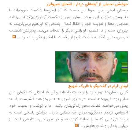
انشی تحلیلی از آینه‌های دردار | اسحاق شیروانی
سش اصلی رمان صرفاً این نیست که آیا آرمان‌ها شکست خورده‌اند یا
.پرسش عمیق‌تر این است: انسان پس از شکست آرمان‌ها چگونه می‌تواند
چنان معنا و هویت خود را حفظ کند؟... پاسخی که ابراهیم برمی‌گزیند، نه
روزی است و نه تسلیم. او راهی دیگر را انتخاب می‌کند: پذیرفتن شکست
ریخی، بدون آنکه به خیانت، گریز از واقعیت یا انکار زندگی پناه ببرد
...
ونای آرام در گفت‌وگو با فاروک شهیچ
یی انسان‌ها ترمزِ خود را از دست داده‌اند و آن کُدِ اخلاقی که نگهبان عقل
یم بود، فروریخته است. در دنیای امروز، همه می‌خواهند فاشیست باشند؛
نی می‌خواهند نفرت، محورِ زندگی‌شان باشد... ما با گوشت و پوست خود
ساس کردیم «دیگری» بودن چه معنایی دارد... نوشتن پاسخی است به
‌عدالتی‌هایی که ما را احاطه کرده‌اند، و در عین حال، ستایشی است از
بایی زندگی و شادی‌هایش
...