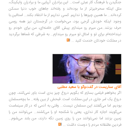
گیدن با فرهنگ کار عبثی است... این برادران آریایی ما و برادران وایکینگ،
ل اینکه سحرخیزتر از ما بوده‌اند و رفته‌اند جاهای خوب دنیا مسکن
ده‌اند... ما همین چیزها را نداریم. کسی نداریم از ما انتقاد بکند... استالین با
ود اینکه خودش گرجی بود، می‌خواست در گرجستان نیز همه روسی
ف بزنند...من میرم رو میندازم پیش آقای خامنه‌ای، من برای خودم رو
نداخته‌ام برای تو و امثال تو میرم رو میندازم... به شرطی که شماها برگردید
 مملکت خودتان خدمت کنید
...
ای سناریست در گفت‌وگو با سعید مطلبی
ر بخواهم فیلمی بسازم که بگویم دروغ چیز بدی است باور نمی‌کنند، چون
وغ یک امر جاری در این مملکت است. قبحش از بین رفته... ما بچه‌مسلمان
دیم. اما می‌گفتند این مسلمان نیست... وقتی به آدمی که در کار سینماست
‌گویند اجازه کار نداری، یعنی با شکنجه او را می‌کشند... می‌توانند من را
ین بزنند اما نمی‌توانند من را روی زمین نگه دارند، من بلند می‌شوم...
دین عاشقانه مردم را دوست داشت
...