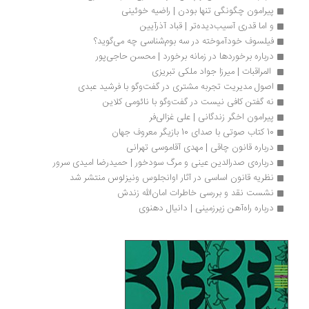
پیرامون چگونگی تنها بودن | راضیه خوئینی
و اما قدری آسیب‌‎دیده‌تر | قباد آذرآیین
فیلسوف خودآموخته در سه بوم‌شناسی چه می‌گوید؟
درباره برخوردها در زمانه برخورد | محسن حاجی‌پور
 المراقبات | میرزا جواد ملکی تبریزی
اصول مدیریت تجربه مشتری در گفت‌وگو با فرشید عبدی
نه گفتن کافی نیست در گفت‌وگو با نائومی کلاین
پیرامون اخگر زندگانی | علی غزالی‌فر
10 کتاب صوتی با صدای 10 بازیگر معروف جهان
درباره قانون چاقی | مهدی آقاموسی تهرانی
درباره‌ی صدرالدین عینی و مرگ سودخور | حمیدرضا امیدی سرور
نظریه قانون اساسی در آثار اوانجلوس ونیزلوس منتشر شد
نشست نقد و بررسی خاطرات امان‌الله زندش
درباره راه‌آهن زیرزمینی | دانیال دهنوی