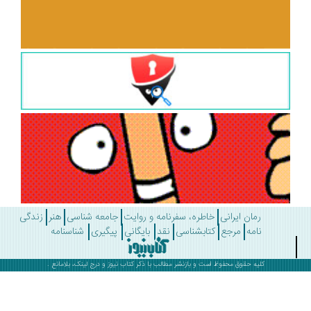
رمان ایرانی
خاطره، سفرنامه و روایت
جامعه شناسی
هنر
زندگی
نامه
مرجع
کتابشناسی
نقد
بایگانی
پیگیری
شناسنامه
کلیه حقوق محفوظ است و بازنشر مطالب با ذکر
کتاب نیوز
و درج لینک، بلامانع .