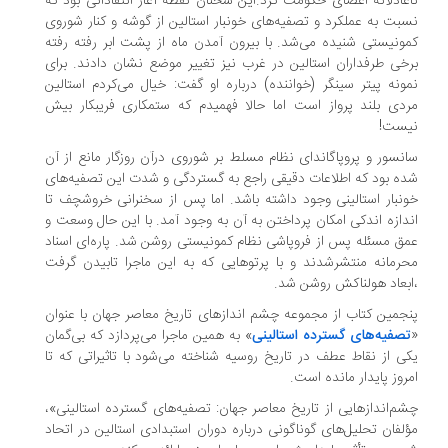
عادلانه اعضای حکومت کرد.این سخنان نقطه آغاز انتقاداتی بود که
بت به عملکرد و تصفیه‌های خونبار استالین از گوشه و کنار شوروی
ونیستی شنیده می‌شد. با بیرون آمدن ماه از پشت ابر رفته رفته
خی طرفداران استالین در غرب نیز تغییر موضع نشان دادند. برای
ونه پیتر سینگر (خواننده) درباره او گفت: خیال می‌کردم استالین
دی بلند پرواز است اما حالا فهمیدم که ستمکاری فریبکار بیش
یست!
نسور و پروپاگاندای نظام مسلط بر شوروی درآن روزگار مانع از آن
ه بود که اطلاعات دقیقی راجع به گستردگی و شدت این تصفیه‌های
نبار استالینی وجود داشته باشد. اما پس از سخنرانی خروشچف تا
دازه اندکی امکان پرداختن به آن به وجود آمد. با این حال وسعت و
ق مسئله پس از فروپاشی نظام کمونیستی روشن شد. پاره‌ای اسناد
رمانه منتشرشدند و با پرتوهایی که به این ماجرا تابیدن گرفت
بعاد هولناکش روشن شد.
جمین کتاب از مجموعه چشم اندازهای تاریخ معاصر جهان با عنوان
تصفیه‌های گسترده استالینی
» به همین ماجرا می‌پردازد که بی‌گمان
ی از نقاط عطف در تاریخ روسیه شناخته می‌شود با تاثیراتی که تا
روز پایدار مانده است.
م‌اندازهایی از تاریخ معاصر جهان: تصفیه‌های گسترده استالینی»،
لفان تحلیل‌های گوناگونی درباره دوران استبدادی استالین در اتحاد