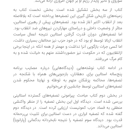
روی و تأثیر پایدار رژیم او بر جهان امروزی ارائه می‌کند.
تاب از سه بخش تشکیل شده است. بخش نخست کتاب به
ینه‌های تاریخی شکل گیری این تصفیه‌ها پرداخته است که بلافاصله
د از انقلاب اکتبر آغاز شده بود. تصفیه‌های پیش از رهبری استالین،
اثر از وضعیت داخلی و درراستای مهارکردن نیروهای ضد انقلاب بود.
ا تصفیه‌های دوران قدرت گرفتن استالین نتیجه اعمال سیاست
قلاب ازبالا توسط او بود که در خود حزب نیز مخالفان بسیاری داشت،
ا کسی جرات بازگویی آنرا نداشت و مهمتر از همه آنکه در اینجا برخی
انقلابیون که در حکومت نیز حضورداشتند متهم به خیانت شده و به
م مرگ می‌رفتند.
 ادامه کتاب نوشته‌هایی (دیدگاه‌هایی) درباره مصایب برنامه
ج‌ساله استالین برای دهقانان، بازجویی‌های همراه با شکنجه در
فیه‌ها، محاکمه پزشکان متهم به توطئه و نهایتا محکوم شدن
فیه‌های استالین توسط جانشین او می‌خوانیم.
 بخش دوم کتاب مباحث پیرامونی تصفیه‌های گسترده استالینی
رسی شده است. دیدگاه اول این بخش تصفیه را از منظر واکنشی
طقی به فساد حزب کمونیست ارزیابی کرده است. در دیدگاه دوم
ته شده که تصفیه ابزاری در دست استالین برای تثبیت بی‌رحمانه
رت بود. دیدگاه سوم تصفیه را نتیجه نابخردانه بدگمانی (پارانویا)
تالین می‌داند.