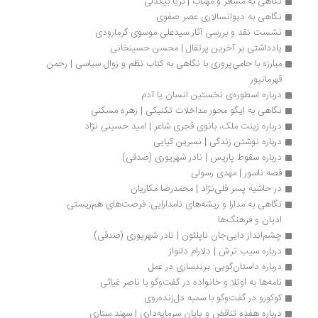
نگاهی به مسافر و مهتاب | ثریا بیگدلی
نگاهی به دیوانسالاری عصر صفوی
نشست نقد و بررسی آثار سیدعلی موسوی گرمارودی 
یادداشتی بر آخرین پرتقال | محسن حسینخانی
مبارزه با حامی‌پروری با نگاهی به کتاب نظم و زوال سیاسی | رحمن 
قهرمانپور
درباره اسطوره‌ی نخستین انسان یا آدم 
نگاهی به ایگو محور مداخلات تکنیکی | زهره مسکنی
درباره زینت ملک، بانوی قجری شاعر | امید حسینی نژاد
درباره نوشتن زندگی | نسرین کیایی
درباره سقوط پاریس | نادر شهریوری (صدقی)
قصه ناسور | مهدی رسولی
در حاشیه پسر قلی‌نژاد | محمدرضا مکاریان
نگاهی به مدارا و ریشه‌های نامدارایی: فرصت‌های هم‌زیستی 
ادیان و فرهنگ‌ها
چشم‌انداز دایی‌جان ناپلئون | نادر شهریوری (صدقی)
درباره سیب ترش | دلارام دلنواز
درباره داستان‌گویی: برند‌سازی در عمل
نامه‌ها به اوتلا و خانواده در گفت‌وگو با ناصر غیاثی
کوکورو در گفت‌وگو با سمیه دل‌زنده‌روی
درباره هفده تناقض و پایان سرمایه‌داری | سهند ستاری