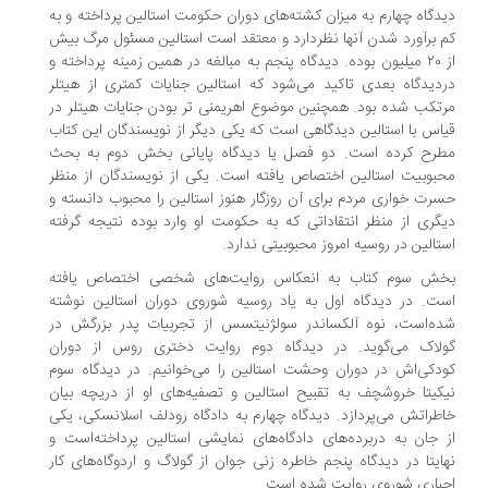
دگاه چهارم به میزان کشته‌های دوران حکومت استالین پرداخته و به
 برآورد شدن آنها نظردارد و معتقد است استالین مسئول مرگ بیش
از ۲۰ میلیون بوده. دیدگاه پنجم به مبالغه در همین زمینه پرداخته و
دیدگاه بعدی تاکید می‌شود که استالین جنایات کمتری از هیتلر
تکب شده بود. همچنین موضوع اهریمنی تر بودن جنایات هیتلر در
اس با استالین دیدگاهی است که یکی دیگر از نویسندگان این کتاب
طرح کرده است. دو فصل یا دیدگاه پایانی بخش دوم به بحث
بوبیت استالین اختصاص یافته است. یکی از نویسندگان از منظر
رت خواری مردم برای آن روزگار هنوز استالین را محبوب دانسته و
گری از منظر انتقاداتی که به حکومت او وارد بوده نتیجه گرفته
تالین در روسیه امروز محبوبیتی ندارد.
خش سوم کتاب به انعکاس روایت‌های شخصی اختصاص یافته
ت. در دیدگاه اول به یاد روسیه شوروی دوران استالین نوشته
ه‌است، نوه آلکساندر سولژنیتسس از تجربیات پدر بزرگش در
ولاک می‌گوید. در دیدگاه دوم روایت دختری روس از دوران
دکی‌اش در دوران وحشت استالین را می‌خوانیم. در دیدگاه سوم
کیتا خروشچف به تقبیح استالین و تصفیه‌های او از دریچه بیان
طراتش می‌پردازد. دیدگاه چهارم به دادگاه رودلف اسلانسکی، یکی
 جان به دربرده‌های دادگاه‌های نمایشی استالین پرداخته‌است و
ایتا در دیدگاه پنجم خاطره زنی جوان از گولاگ و اردوگاه‌های کار
باری شوروی روایت شده است.