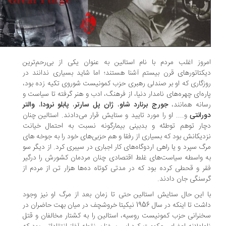
روز اغلب مردم با نام استالین به عنوان یکی از بی‌رحم‌ترین
کتاتورهای قرن بیستم آشنا هستند؛ اما شاید بسیاری ندانند در
زگاری که او بر صندلی رهبری حزب کمونیست شوروی تکیه زده بود،
ره‌ای چهره‌های نامدار دنیا، از فرهنگ، ادب و هنر گرفته تا سیاست و
انه همانند،
جورج برنارد شاو
،
ژان پل سارتر
،
پابلو نرودا
،
والتر
رانتی
و.... او را مورد تایید و ستایش قرار می‌دادند. استالین چنان
ار توهم توطئه و بدبینی بیمارگونه نسبت به احتمال خیانت
دیکانش بود که بسیاری از رفقا و هم حزبی‌های خود را به جوخه های
گ سپرد و یا راهی اردوگاه‌های کار اجباری در سیبری کرد. از دیگر سو
 واسطه سیاست‌های غلط اقتصادی چنان مردمان کشورش را درگیر
ر و قحطی کرده بود که در مدتی کوتاه ده‌ها هزار تن از مردم از
سنگی جان دادند.
 این حال ستایش استالین حتی تا زمان بعد از مرگ او نیز وجود
داشت تا اینکه در سال 1956 نیکیتا خروشچف در میان بهت حاضران در
نرانی حزب کمونیست روسیه، استالین را به کشتار مخالفان و قتل