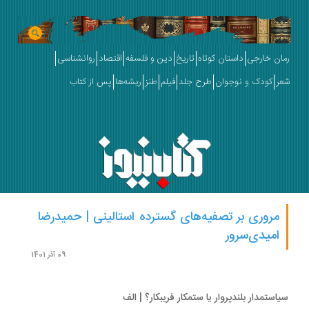
ان خارجی
داستان کوتاه
تاریخ
دین و فلسفه
اقتصاد
روانشناسی
ر
کودک و نوجوان
طرح جلد
فیلم
طنز
ریشه‌ها
پس از کتاب
مروری بر تصفیه‌های گسترده استالینی | حمیدرضا
امیدی‌سرور
09 آذر 1401
استمدار بلندپروار یا ستمکار فریبکار؟ | الف