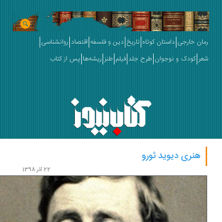
ان خارجی
داستان کوتاه
تاریخ
دین و فلسفه
اقتصاد
روانشناسی
ر
کودک و نوجوان
طرح جلد
فیلم
طنز
ریشه‌ها
پس از کتاب
هنری دیوید ثورو
22 آذر 1398