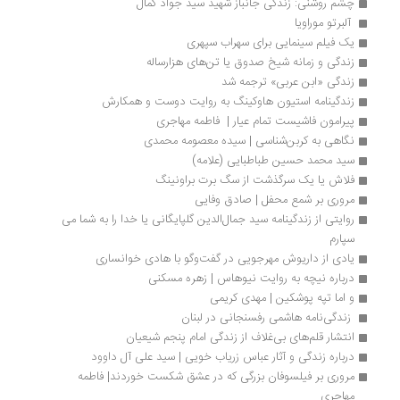
چشم روشنی: زندگی جانباز شهید سید جواد کمال
 آلبرتو موراویا
یک فیلم سینمایی برای سهراب سپهری
زندگی و زمانه شیخ صدوق یا تن‌های هزارساله
زندگی «ابن عربی» ترجمه شد
زندگینامه استیون هاوکینگ به روایت دوست و همکارش
پیرامون فاشیست تمام عیار |  فاطمه مهاجری
نگاهی به کربن‌شناسی | سیده معصومه محمدی
سید محمد حسین طباطبایی (علامه)
فلاش یا یک سرگذشت از سگ برت براونینگ
مروری بر شمع محفل | صادق وفایی
روایتی از زندگینامه سید جمال‌الدین گلپایگانی یا خدا را به شما می 
سپارم
یادی از داریوش مهرجویی در گفت‌وگو با هادی خوانساری
درباره نیچه به روایت نیوهاس | زهره مسکنی
و اما تپه پوشکین | مهدی کریمی
 زندگی‌نامه هاشمی رفسنجانی در لبنان 
انتشار قلم‌های بی‌غلاف از زندگی امام پنجم شیعیان
درباره زندگی و آثار عباس زریاب خویی | سید علی آل داوود
مروری بر فیلسوفان بزرگی که در عشق شکست خوردند| فاطمه 
مهاجری