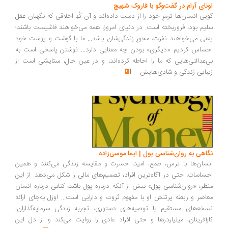
ونای آرام در گفت‌وگو با فاروک شهیچ
یی انسان‌ها ترمزِ خود را از دست داده‌اند و آن کُدِ اخلاقی که نگهبان عقل
یم بود، فروریخته است. در دنیای امروز، همه می‌خواهند فاشیست باشند؛
نی می‌خواهند نفرت، محورِ زندگی‌شان باشد... ما با گوشت و پوست خود
ساس کردیم «دیگری» بودن چه معنایی دارد... نوشتن پاسخی است به
‌عدالتی‌هایی که ما را احاطه کرده‌اند، و در عین حال، ستایشی است از
بایی زندگی و شادی‌هایش
...
اهی به روان‌شناسی پول | ایما موسی‌زاده
سان‌ها با ترس، طمع، امید، حسرت و مقایسه زندگی می‌کنند و همین
ساسات، حتی در آگاه‌ترین افراد، تصمیم‌های مالی را شکل می‌دهد. از این
ظر، «روان‌شناسی پول» بیش از آنکه درباره پول باشد، کتابی درباره انسان
اصر و رابطه پرتنش او با مفهوم ثروت و دارایی است... اوزل به‌جای ارائه
خه‌های مستقیم یا توصیه‌های دستوری، تجربه زندگی سرمایه‌گذاران،
رآفرینان، میلیاردرها و حتی افراد عادی را روایت می‌کند و از دل این