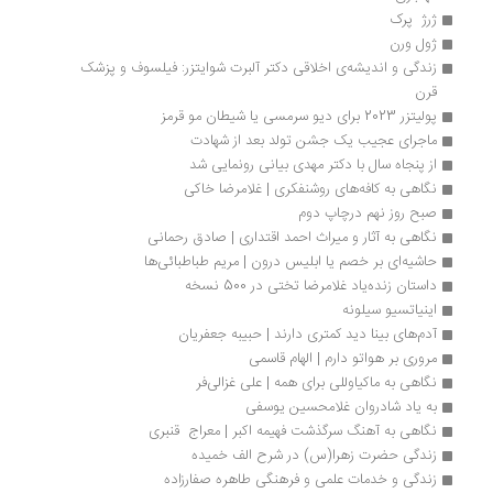
ژرژ  پرک
ژول ورن
زندگی و اندیشه‌ی اخلاقی دکتر آلبرت شوایتزر: فیلسوف و پزشک 
قرن
پولیتزر 2023 برای دیو سرمسی یا شیطان مو قرمز
ماجرای عجیب یک جشن تولد بعد از شهادت
از پنجاه سال با دکتر مهدی بیانی رونمایی شد
نگاهی به کافه‌های روشنفکری | غلامرضا خاکی
صبح روز نهم درچاپ دوم
نگاهی به آثار و میراث احمد اقتداری | صادق رحمانی
حاشیه‌ای بر خصم یا ابلیس درون | مریم طباطبائی‌ها
داستان زنده‌یاد غلامرضا تختی در 500 نسخه
اینیاتسیو سیلونه
آدم‌های بینا دید کمتری دارند | حبیبه جعفریان
مروری بر هواتو دارم | الهام قاسمی
نگاهی به ماکیاوللی برای همه | علی غزالی‌فر
به یاد شادروان غلامحسین یوسفی
نگاهی به آهنگ سرگذشت فهیمه اکبر | معراج  قنبری
زندگی حضرت زهرا(س) در شرح الف خمیده
زندگی و خدمات علمی و فرهنگی طاهره صفارزاده