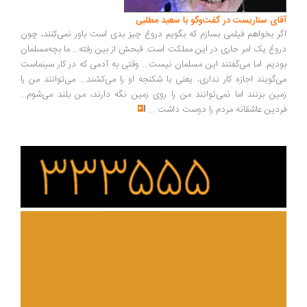
ای سناریست در گفت‌وگو با سعید مطلبی
ر بخواهم فیلمی بسازم که بگویم دروغ چیز بدی است باور نمی‌کنند، چون
وغ یک امر جاری در این مملکت است. قبحش از بین رفته... ما بچه‌مسلمان
دیم. اما می‌گفتند این مسلمان نیست... وقتی به آدمی که در کار سینماست
‌گویند اجازه کار نداری، یعنی با شکنجه او را می‌کشند... می‌توانند من را
ین بزنند اما نمی‌توانند من را روی زمین نگه دارند، من بلند می‌شوم...
دین عاشقانه مردم را دوست داشت
...