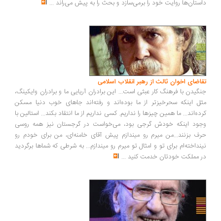
ستان‌ها روایت خود را برمی‌سازد و بحث را به پیش می‌راند
...
اضای اخوان ثالث از رهبر انقلاب اسلامی
گیدن با فرهنگ کار عبثی است... این برادران آریایی ما و برادران وایکینگ،
ل اینکه سحرخیزتر از ما بوده‌اند و رفته‌اند جاهای خوب دنیا مسکن
ده‌اند... ما همین چیزها را نداریم. کسی نداریم از ما انتقاد بکند... استالین با
ود اینکه خودش گرجی بود، می‌خواست در گرجستان نیز همه روسی
ف بزنند...من میرم رو میندازم پیش آقای خامنه‌ای، من برای خودم رو
نداخته‌ام برای تو و امثال تو میرم رو میندازم... به شرطی که شماها برگردید
 مملکت خودتان خدمت کنید
...