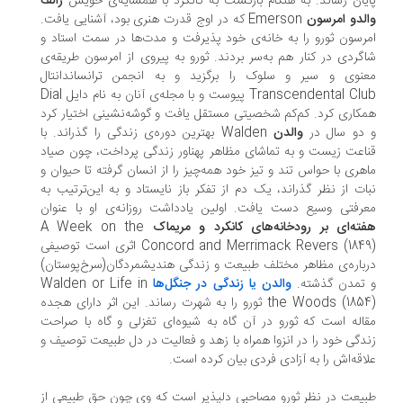
یان رساند. به هنگام بازگشت به کانکرد با همسایه‌ی خویش
رالف
لدو امرسون
Emerson که در اوج قدرت هنری بود، آشنایی یافت.
رسون ثورو را به خانه‌ی خود پذیرفت و مدت‌ها در سمت استاد و
گردی در کنار هم به‌سر بردند. ثورو به پیروی از امرسون طریقه‌ی
نوی و سیر و سلوک را برگزید و به انجمن ترانساندانتال
Transcendental Club پیوست و با مجله‌ی آنان به نام دایل Dial
کاری کرد. کم‌کم شخصیتی مستقل یافت و گوشه‌نشینی اختیار کرد
دو سال در
والدن
Walden بهترین دوره‌ی زندگی را گذراند. با
اعت زیست و به تماشای مظاهر پهناور زندگی پرداخت، چون صیاد
هری با حواس تند و تیز خود همه‌چیز را از انسان گرفته تا حیوان و
ات از نظر گذراند، یک دم از تفکر باز نایستاد و به این‌ترتیب به
رفتی وسیع دست یافت. اولین یادداشت روزانه‌ی او با عنوان
ته‌ای بر رودخانه‌های کانکرد و مریماک
A Week on the
Concord and Merrimack Revers (1849) اثری است توصیفی
باره‌ی مظاهر مختلف طبیعت و زندگی هندیشمردگان(سرخ‌پوستان)
تمدن گذشته.
والدن یا زندگی در جنگل‌ها
Walden or Life in
the Woods (1854) ثورو را به شهرت رساند. این اثر دارای هجده
اله است که ثورو در آن گاه به شیوه‌ای تغزلی و گاه با صراحت
دگی خود را در انزوا همراه با زهد و فعالیت در دل طبیعت توصیف و
اقه‌اش را به آزادی فردی بیان کرده است.
یعت در نظر ثورو مصاحبی دلپذیر است که وی چون حق طبیعی از