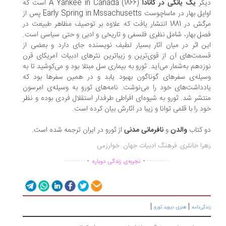
گر
یک یانکی در کانادا
A Yankee in Canada (1866) است که
اوایل بهار در ماساچوست Early Spring in Mssachusetts پس از
مرگش در 1881 انتشار یافت که علاوه بر توصیف مظاهر طبیعت در
ل بهار، شامل نظری فلسفی و تاریخی و ادبی و حتی سیاسی است.
ن اثر در میان آثار بسیار لطیف نویسنده جای دارد و بعضی از
مت‌های آن از قوی‌ترین و زیباترین نثرهای ادبیات آمریکای قرن
زدهم به‌شمار می‌آید. ثورو به بیماری سل مبتلا بود و می‌کوشید تا به
یله‌ی سفرهای گوناگون بهبود یابد و در همین سفرها بود که
دداشت‌های خود را می‌نوشت. نامه‌های ثورو به وسیله‌ی امرسون
تشر شد. ثورو به شیوه‌ای افراطی طرفدار استقلال فردی بوده و نظر
د را با قلمی توانا و زیبا در آثارش بیان کرده است.
 کتاب
والدن
و
نافرمانی مدنی
از ثورو در ایران ترجمه شده است.
را خانلری. فرهنگ ادبیات جهان. خوارزمی
.
.
..............
...............
تجربه‌ی زندگی دوباره
|
|
گی‌نامه
هنری دیوید ثورو