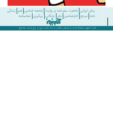
رمان ایرانی
خاطره، سفرنامه و روایت
جامعه شناسی
هنر
زندگی
نامه
مرجع
کتابشناسی
نقد
بایگانی
پیگیری
شناسنامه
کلیه حقوق محفوظ است و بازنشر مطالب با ذکر
کتاب نیوز
و درج لینک، بلامانع .