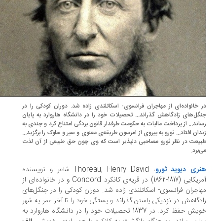
 خانواده‌ای از مهاجران فرانسوی- اسکاتلندی زاده شد. دوران کودکی را در
گل‌های زادگاهش گذراند... تحصیلات خود را در دانشگاه هاروارد به پایان
اند... از پرداخت مالیات به حکومت طرفدار قانون بردگی امتناع کرد و چندی به
دان افتاد... ثورو به پیروی از امرسون طریقه‌ی معنوی و سیر و سلوک را برگزید...
یعت در نظر ثورو مصاحبی دلپذیر است که وی چون حق طبیعی از آن لذت
برد.
ری دیوید ثورو
، Thoreau, Henry David شاعر و نویسنده
آمریکایی (1817-1862) در قریه‌ی کانکرد Concord و در خانواده‌ای از
اجران فرانسوی- اسکاتلندی زاده شد. دوران کودکی را در جنگل‌های
دگاهش در نزدیکی باستن گذراند و بستگی خود را تا آخر عمر به شهر
خویش حفظ کرد. در 1837 تحصیلات خود را در دانشگاه هاروارد به