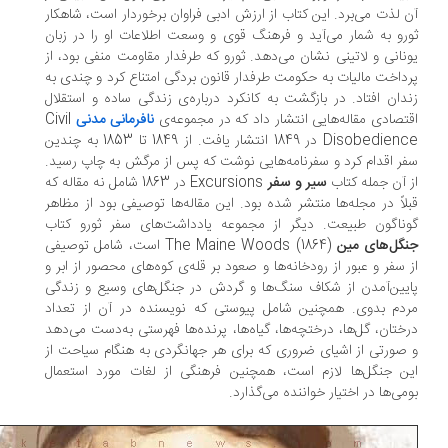
 لذت می‌برد. این کتاب از ارزش ادبی فراوان برخوردار است، شاهکار
رو به شمار می‌آید و فرهنگ قوی و وسعت اطلاعات او را در زبان
نانی و لاتینی نشان می‌دهد. ثورو که طرفدار مقاومت منفی بود، از
داخت مالیات به حکومت طرفدار قانون بردگی امتناع کرد و چندی به
دان افتاد. در بازگشت به کانکرد درباره‌ی زندگی ساده و استقلال
تصادی مقاله‌هایی انتشار داد که در مجموعه‌ی
نافرمانی مدنی
Civil
Disobedience در 1849 انتشار یافت. از 1849 تا 1853 به چندین
ر اقدام کرد و سفرنامه‌هایی نوشت که پس از مرگش به چاپ رسید.
 آن جمله کتاب
سیر و سفر
Excursions در 1863 شامل نه مقاله که
لاً در مجله‌ها منتشر شده بود. این مقاله‌ها توصیفی بود از مظاهر
ناگون طبیعت. دیگر از مجموعه یادداشت‌های سفر ثورو کتاب
گل‌های مین
The Maine Woods (1864) است، شامل توصیفی
 سفر و عبور از رودخانه‌ها و صعود بر قله‌ی کوه‌های محصور از ابر و
یین‌آمدن از شکاف سنگ‌ها و گردش در جنگل‌های وسیع و زندگی
دم بدوی. همچنین شامل پیوستی که نویسنده در آن از تعداد
ختان، گل‌ها، درختچه‌ها، گیاه‌ها، پرنده‌ها فهرستی به‌دست می‌دهد
صورتی از اشیای ضروری که برای هر جهانگردی به هنگام سیاحت از
ن جنگل‌ها لازم است، همچنین فرهنگی از لغات مورد استعمال
می‌ها در اختیار خواننده می‌گذارد.