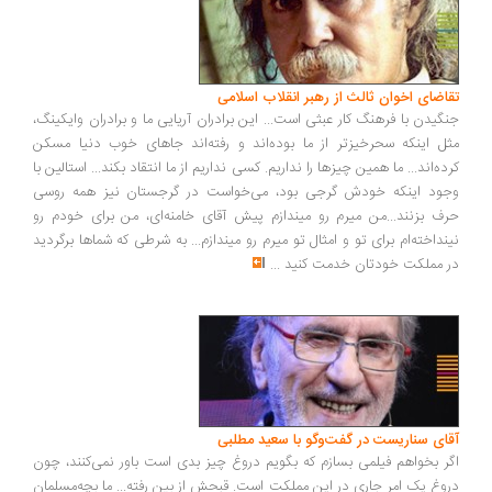
تقاضای اخوان ثالث از رهبر انقلاب اسلامی
جنگیدن با فرهنگ کار عبثی است... این برادران آریایی ما و برادران وایکینگ،
مثل اینکه سحرخیزتر از ما بوده‌اند و رفته‌اند جاهای خوب دنیا مسکن
کرده‌اند... ما همین چیزها را نداریم. کسی نداریم از ما انتقاد بکند... استالین با
وجود اینکه خودش گرجی بود، می‌خواست در گرجستان نیز همه روسی
حرف بزنند...من میرم رو میندازم پیش آقای خامنه‌ای، من برای خودم رو
نینداخته‌ام برای تو و امثال تو میرم رو میندازم... به شرطی که شماها برگردید
در مملکت خودتان خدمت کنید
...
آقای سناریست در گفت‌وگو با سعید مطلبی
اگر بخواهم فیلمی بسازم که بگویم دروغ چیز بدی است باور نمی‌کنند، چون
دروغ یک امر جاری در این مملکت است. قبحش از بین رفته... ما بچه‌مسلمان