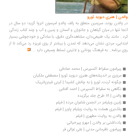
والدن | هنری دیوید ثورو
در والدن پوند، سرزمین متعلق به رالف والدو امرسون انزوا گزید؛ دو سال در
آنجا تنها در میان گیاهان و جانوران و آسمان و زمین و آب و چند کتاب زندگی
کرد... مانند یک طبیعی‌دان، مشاهده‌گری دقیق، با سادگی و خودجوشی بسیار
ابتدایی، مردی نشان می‌دهد که تمدن را بیشتر از روی غریزه رد می‌کند تا از
روی برنامه... به فرهنگ یونانی و لاتینی تسلط وسیعی دارد
...
پیرامون سقراط اکسپرس | محمد صادقی
مروری بر اندیشه‌های هنری دیوید ثورو | مصطفی ملکیان
چگونه آرنت، ثورو را به چالش کشید! | کیتی فیتزپاتریک
نگاهی به سقراط اکسپرس | احمد آفتابی
والدن | 18 طرح جلد برگزیده
رابین ویلیامز در انجمن شاعران مرده | فیلم
بلک‌بری هملت به روایت ویلیام پاورز | فیلم
والدن به روایت مطهری | فیلم
یادداشتی بر والدن | مهرو پیرحیاتی
پیرامون نافرمانی مدنی | علی غزالی فر