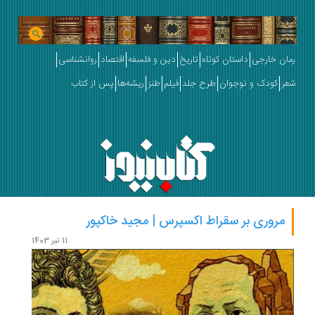
رمان خارجی
داستان کوتاه
تاریخ
دین و فلسفه
اقتصاد
روانشناسی
شعر
کودک و نوجوان
طرح جلد
فیلم
طنز
ریشه‌ها
پس از کتاب
مروری بر سقراط اکسپرس | مجید خاکپور
هنری 
11 تیر 1403