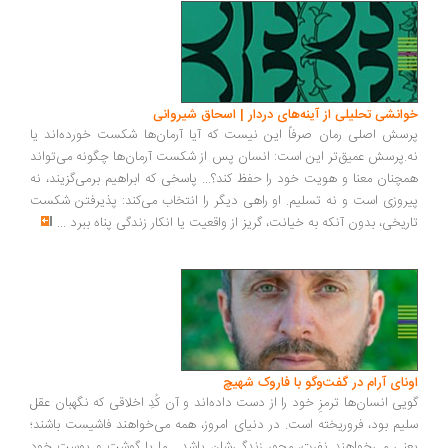
خوانشی تحلیلی از آینه‌های دردار | اسحاق شیروانی
پرسش اصلی رمان صرفاً این نیست که آیا آرمان‌ها شکست خورده‌اند یا
نه.پرسش عمیق‌تر این است: انسان پس از شکست آرمان‌ها چگونه می‌تواند
همچنان معنا و هویت خود را حفظ کند؟... پاسخی که ابراهیم برمی‌گزیند، نه
پیروزی است و نه تسلیم. او راهی دیگر را انتخاب می‌کند: پذیرفتن شکست
تاریخی، بدون آنکه به خیانت، گریز از واقعیت یا انکار زندگی پناه ببرد
...
اونای آرام در گفت‌وگو با فاروک شهیچ‭
گویی انسان‌ها ترمزِ خود را از دست داده‌اند و آن کُدِ اخلاقی که نگهبان عقل
سلیم بود، فروریخته است. در دنیای امروز، همه می‌خواهند فاشیست باشند؛
یعنی می‌خواهند نفرت، محورِ زندگی‌شان باشد... ما با گوشت و پوست خود