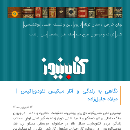
ان خارجی
داستان کوتاه
تاریخ
دین و فلسفه
اقتصاد
روانشناسی
ر
کودک و نوجوان
طرح جلد
فیلم
طنز
ریشه‌ها
پس از کتاب
نگاهی به زندگی و آثار میکیس تئودوراکیس |
میلاد جلیل‌زاده
14 شهریور 1400
موسیقی متن «سرپیکو»، «زوربای یونانی»، «حکومت نظامی» و «Z»... در جریان
گ داخلی یونان دستگیر و تبعید شد... دوبار زنده به گور شد... آوای مصائب
دگی مردم کشورش... مدال طلا در جشنواره موسیقی مسکو، زیر نظر
ستاکوویچ... در اردوگاه کار اجباری مشغول کار شد... یکی از کلاسیک‌ترین