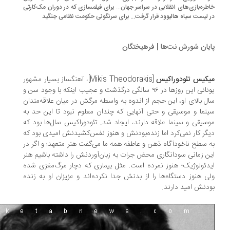
طره‌بازی‌های انقلابی در سراسر جهان... برای فیلمسازی که در دوران مک‌کارتی
 لیست سیاه هالیوود قرار گرفت... برای سرنگونی حکومت نظامی جنگید
یان شورش نت‌ها | فرهیختگان
کیس تئودوراکیس
[Mikis Theodorakis]، آهنگساز بسیار مشهور
یونانی این روزها در ۹۶ سالگی درگذشت و عجیب اینکه با وجود سن و
ل بالای او، این حجم از اندوه به واسطه مرگش در میان علاقه‌مندان
نما و موسیقی و حتی آنهایی که چندان معلوم نبود تا این حد به
سیقی و سینما علاقه دارند، ایجاد شد. تئودوراکیس سال‌ها بود که
گر کار نمی‌کرد اما زنده‌بودنش و هنوز نفس‌کشیدنش امیدی بود که
 سطح ناخودآگاه ذهن و عاطفه همه ما می‌گفت هنر متعهد؛ و اگر در
ن زمانی سودانگاری محض جرات به زبان‌آوردنش را داشته باشیم هنر
دئولوژیک؛ هنوز نمرده است. مثل بیماری که دچار مرگ‌مغزی شده
ی هنوز دستگاه‌ها را از بدنش جدا نکرده‌اند و عزیزان او به زنده
دنش امید دارند.