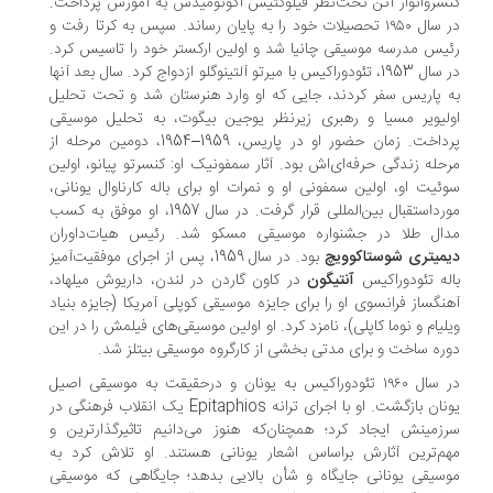
سرواتوار آتن تحت‌نظر فیلوکتیس اکونومیدس به آموزش پرداخت.
در سال ۱۹۵۰ تحصیلات خود را به پایان رساند. سپس به کرتا رفت و
یس مدرسه موسیقی چانیا شد و اولین ارکستر خود را تاسیس کرد.
در سال 1953، تئودوراکیس با میرتو آلتینوگلو ازدواج کرد. سال بعد آنها
 پاریس سفر کردند، جایی که او وارد هنرستان شد و تحت تحلیل
لیویر مسیا و رهبری زیرنظر یوجین بیگوت، به تحلیل موسیقی
پرداخت. زمان حضور او در پاریس، 1959–1954، دومین مرحله از
حله زندگی حرفه‌ای‌اش بود. آثار سمفونیک او: کنسرتو پیانو، اولین
ئیت او، اولین سمفونی او و نمرات او برای باله کارناوال یونانی،
مورداستقبال بین‌المللی قرار گرفت. در سال 1957، او موفق به کسب
ال طلا در جشنواره موسیقی مسکو شد. رئیس هیات‌داوران
میتری شوستاکوویچ
بود. در سال 1959، پس از اجرای موفقیت‌آمیز
له تئودوراکیس
آنتیگون
در کاون گاردن در لندن، داریوش میلهاد،
نگساز فرانسوی او را برای جایزه موسیقی کوپلی آمریکا (جایزه بنیاد
لیام و نوما کاپلی)، نامزد کرد. او اولین موسیقی‌های فیلمش را در این
ره ساخت و برای مدتی بخشی از کارگروه موسیقی بیتلز شد.
در سال ۱۹۶۰ تئودوراکیس به یونان و درحقیقت به موسیقی اصیل
یونان بازگشت. او با اجرای ترانه Epitaphios یک انقلاب فرهنگی در
زمینش ایجاد کرد؛ همچنان‌که هنوز می‌دانیم تاثیرگذارترین و
م‌ترین آثارش براساس اشعار یونانی هستند. او تلاش کرد به
سیقی یونانی جایگاه و شأن بالایی بدهد؛ جایگاهی که موسیقی