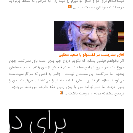
نداخته‌ام برای تو و امثال تو میرم رو میندازم... به شرطی که شماها برگردید
 مملکت خودتان خدمت کنید
...
ای سناریست در گفت‌وگو با سعید مطلبی
ر بخواهم فیلمی بسازم که بگویم دروغ چیز بدی است باور نمی‌کنند، چون
وغ یک امر جاری در این مملکت است. قبحش از بین رفته... ما بچه‌مسلمان
دیم. اما می‌گفتند این مسلمان نیست... وقتی به آدمی که در کار سینماست
‌گویند اجازه کار نداری، یعنی با شکنجه او را می‌کشند... می‌توانند من را
ین بزنند اما نمی‌توانند من را روی زمین نگه دارند، من بلند می‌شوم...
دین عاشقانه مردم را دوست داشت
...