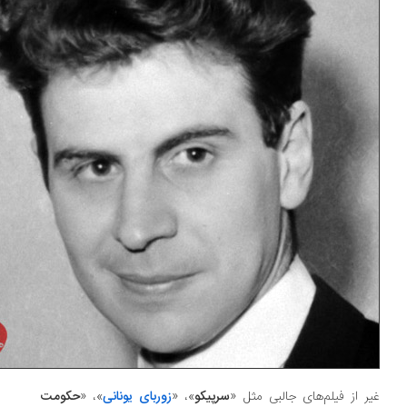
ر از فیلم‌های جالبی مثل «
سرپیکو
»، «
زوربای یونانی
»، «
حکومت