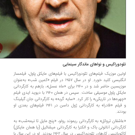
ودوراکیس و نواهای ماندگار سینمایی
لین موزیک فیلم‌های تئودوراکیس با فیلم‌های مایکل پاول، فیلمساز
انگلیسی کلید خورد. او در سال ۱۹۵۷ در فیلم «کمین شب» به‌عنوان
موزیسین حاضر شد و در ۱۹۶۰ برای «ماه عسل»، بازهم به کارگردانی
مایکل پاول موسیقی ساخت. سپس در همان ۱۹۶۰ با دیوید ایدی فیلم
هره‌ها در تاریکی» را کار کرد. «سایه گربه» به کارگردانی جان گیلینگ
و فیلم «فادرا» به کارگردانی ژول داسن در ۱۹۶۱ فیلم‌های بعدی او
دند.
اشقان تروئل» به کارگردانی ریموند رولو، «پنج مایل تا نیمه‌شب» به
رگردانی آناتولی باک و الکترا به کارگردانی میشائیل (یا همان مایکل)
کاکویانیس کارهای تئودوراکیس در سال ۱۹۶۲ بودند. او در این سال با