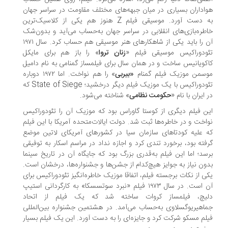
اداران بسیاری در میان جبهه‌های مختلف مقاومت در سراسر جهان
به دست آورد. موسیقی فیلم Z هنوز هم یکی از کلاسیک‌ترین
طره‌بازی‌های انقلابی در سراسر جهان به‌حساب می‌آید و بدون‌شک
آن را باید یکی از شاهکارهای هنر موسیقی هم حساب کرد. سال ۱۹۷۱
ودوراکیس موسیقی فیلم «
زنان تروا
» را باز هم برای مایکل
کویانیس ساخت و در همان سال برای فیلمساز گمنامی به نام دامیل
سمن موزیک فیلم گمنام
«بیربی
» را هم نواخت. اما ۱۹۷۲ دوباره
تئودوراکیس با یک موزیک فیلم دیگر درخشید؛ State of Siege که
 ایران با نام «
حکومت نظامی
» شناخته می‌شود.
ن فیلم دیگری از کوستا گاوراس بود که موزیک آن را تئودوراکیس
اخت و در خاطره‌ها ثبت شد. دولت ایالات‌متحده آمریکا با این فیلم
 علیه کودتاهای سازمان سیا در کشورهای آمریکای لاتین موضع
فته بود، برخورد تندی کرد و اجازه نداد در مراسم اسکار به توفیقی
سد؛ اما این فیلم به‌قدری بزرگ بود که جایگاه آن در تاریخ سینما
ون نیاز به جوایز هیچ‌کدام از جشن‌ها و جشنواره‌ها، درخشان است.
ی از نکات برجسته فیلم، اتفاقا موزیک خاطره‌انگیز تئودوراکیس برای
آن است. در سال ۱۹۷۳ فیلم «نبرد سوتسسکا» به کارگردانی استیپ
یچ، فیلمساز کروات ساخته شد که یک فیلم از اتحاد
اهیریوگسلاوی به‌حساب می‌آمد. در هشتمین جشنواره بین‌المللی
لم مسکو شرکت کرد و جایزه‌ای را به دست آورد. این یک فیلم بسیار