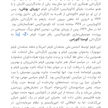
رگردانی همکاری کرد که دو سال بعد یکی از ماندگارترین آثارش را با
و ساخت؛ مایکل کاکویانیس؛ کارگردان فیلم «
زوربای یونانی
». پس
 آن او دو فیلم «گلوله‌ای از قلب» به کارگردانی ژان دانیل پولت در
1966 و «روزی که ماهی بیرون آمد»، بازهم به کارگردانی مایکل
کاکویانیس در 1967 ساخته شدند که تئودوراکیس آهنگسازشان بود.
اما در سال 1969، پس از زوربای یونانی، دومین اتفاق بزرگ سینمایی در
ونده موسیقی‌سازی تئودوراکیس رقم خورد؛ فیلم
«
Z
» [
زد
]
به
رگردانی
کوستا گاوراس
.
ن فیلم توسط انجمن ملی منتقدان فیلم آمریکا و حلقه منتقدان فیلم
ویورک به‌عنوان بهترین فیلم و بهترین کارگردانی سال انتخاب شد.
چنین یک نخل طلا گرفت و برنده جایزه ویژه هیات‌داوران جشنواره
 شد. در مراسم اسکار هم جایزه بهترین فیلم خارجی‌زبان و بهترین
وین فیلم را دریافت کرد و در جوایز بفتا با اینکه نامزد بهترین فیلم و
ترین فیلمنامه شده بود، تنها توانست جایزه بهترین موسیقی را ببرد
که نوازنده آن میکیس تئودوراکیس بود. Z فیلم سیاسی مهمی بود که
موران سیا پی بردند نسخه‌های چاپ‌شده آن توسط حزب پلنگ
اه، یعنی سیاه‌پوستان آزادی‌خواه آمریکا در نمایش‌های زیرزمینی
ش می‌شد و یک نسخه از این فیلم در کنفرانس جبهه متحد جهانی
یه فاشیسم نشان داده شد. ماجرای این فیلم در یک کشور خیالی
‌گذشت اما به اتفاقاتی که امپریالیسم و نظام سرمایه‌داری در
صی‌نقاط دنیا رقم می‌زد، اشاره می‌کرد. فیلم، روی همین حساب