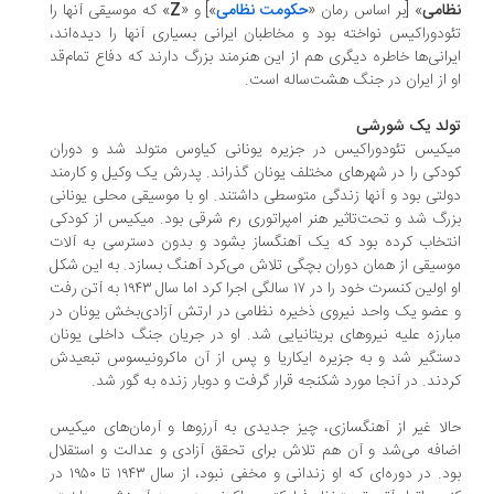
امی
» [بر اساس رمان «
حکومت نظامی
»] و «
Z
» که موسیقی آنها را
ودوراکیس نواخته بود و مخاطبان ایرانی بسیاری آنها را دیده‌اند،
رانی‌ها خاطره دیگری هم از این هنرمند بزرگ دارند که دفاع تمام‌قد
 از ایران در جنگ هشت‌ساله است.
لد یک شورشی
کیس تئودوراکیس در جزیره یونانی کیاوس متولد شد و دوران
دکی را در شهرهای مختلف یونان گذراند. پدرش یک وکیل و کارمند
لتی بود و آنها زندگی متوسطی داشتند. او با موسیقی محلی یونانی
رگ شد و تحت‌تاثیر هنر امپراتوری رم شرقی بود. میکیس از کودکی
تخاب کرده بود که یک آهنگساز بشود و بدون دسترسی به آلات
سیقی از همان دوران بچگی تلاش می‌کرد آهنگ بسازد. به این شکل
او اولین کنسرت خود را در ۱۷ سالگی اجرا کرد اما سال ۱۹۴۳ به آتن رفت
عضو یک واحد نیروی ذخیره نظامی در ارتش آزادی‌بخش یونان در
ارزه علیه نیروهای بریتانیایی شد. او در جریان جنگ داخلی یونان
تگیر شد و به جزیره ایکاریا و پس از آن ماکرونیسوس تبعیدش
دند. در آنجا مورد شکنجه قرار گرفت و دوبار زنده به گور شد.
لا غیر از آهنگسازی، چیز جدیدی به آرزوها و آرمان‌های میکیس
افه می‌شد و آن هم تلاش برای تحقق آزادی و عدالت و استقلال
بود. در دوره‌ای که او زندانی و مخفی نبود، از سال ۱۹۴۳ تا ۱۹۵۰ در