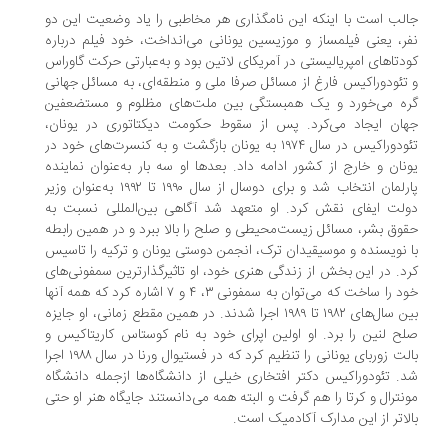
لب است با اینکه این نامگذاری هر مخاطبی را یاد وضعیت این دو
ر، یعنی فیلمساز و موزیسین‌ یونانی می‌انداخت، خود فیلم درباره
دتاهای امپریالیستی در آمریکای لاتین بود و به‌عبارتی حرکت گاوراس
تئودوراکیس فارغ از مسائل صرفا ملی و منطقه‌ای، به مسائل جهانی
ه می‌خورد و یک همبستگی بین ملت‌های مظلوم و مستضعفین
ان ایجاد می‌کرد. پس از سقوط حکومت دیکتاتوری در یونان،
تئودوراکیس در سال ۱۹۷۴ به یونان بازگشت و به کنسرت‌های خود در
نان و خارج از کشور ادامه داد. بعدها او سه بار به‌عنوان نماینده
پارلمان انتخاب شد و برای دوسال از سال ۱۹۹۰ تا ۱۹۹۲ به‌عنوان وزیر
لت ایفای نقش کرد. او متعهد شد آگاهی بین‌المللی نسبت به
وق بشر، مسائل زیست‌محیطی و صلح را بالا ببرد و در همین رابطه
 نویسنده و موسیقیدان ترک، انجمن دوستی یونان و ترکیه را تاسیس
د. در این بخش از زندگی هنری خود، او تاثیرگذارترین سمفونی‌های
خود را ساخت که می‌توان به سمفونی ۳، ۴ و ۷ اشاره کرد که همه آنها
بین سال‌های ۱۹۸۲ تا ۱۹۸۹ اجرا شدند. در همین مقطع زمانی، او جایزه
ح لنین را برد. او اولین اپرای خود به نام کوستاس کاریتاکیس و
بالت زوربای یونانی را تنظیم کرد که در فستیوال ورنا در سال ۱۹۸۸ اجرا
. تئودوراکیس دکتر افتخاری خیلی از دانشگاه‌ها ازجمله دانشگاه
نترال و کرتا را هم گرفت و البته همه می‌دانستند جایگاه هنر او حتی
لاتر از این مدارک آکادمیک است.