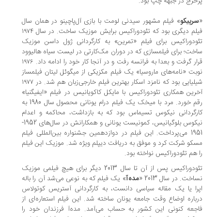
خرج در جبهه چپ بود.
رپیکو
» فیلم مشهور سیدنی لومت با بازی آل‌پاچینو در همان سال
فیلم دیگری بود که تئودوراکیس برایش موزیک ساخت. در سال ۱۹۷۴
ودوراکیس برای فیلم «تمرین» به کارگردانی ژول داسن موزیک
خت؛ برای فیلمسازی که در دوران مک‌کارتی در لیست سیاه هالیوود
قرار گرفت و بعدا به فرانسه رفت و در آنجا کار خود را ادامه داد. ۱۹۷۶
بت «نامه‌های ماروسیا» یک فیلم مکزیکی از میگوئل لیتان فیلمساز
شیلیایی بود که نامزد اسکار بهترین فیلم خارجی‌زبان هم شد. در ۱۹۷۷
رین همکاری تئودوراکیس با مایکل کاکویانیس در فیلم «ایفیگنیا»
رقم خورد. مرد با میخک یک فیلم درام یونانی محصول سال 1980 به
رگردانی نیکوس تسیماس بود که به بازداشت، محاکمه و اعدام
نیکوس بلوگیانیس، کمونیست یونانی و همکارانش در سال‌های 1952-
1951 می‌پرداخت. این فیلم در دوازدهمین جشنواره بین‌المللی فیلم
کو شرکت کرد و موفق به دریافت دیپلم ویژه شد. موزیک این فیلم
 هم تئودوراکیس نواخته بود.
تئودوراکیس پس از آن تا سال 2013 دیگر برای هیچ فیلمی موزیک
اخت. در سال 2013 «
مده‌آ
» یک فیلم که به نوعی می‌شد آن را باله
را یا یک مقاله سیاسی دانست، به کارگردانی آستریس کوتولاس
باره اوضاع وقت جامعه یونان ساخته شد. این فیلم استعاره‌ای از
جعه کنونی این کشور به حساب می‌آمد. مده‌آ فرزندان خود را