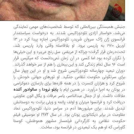
بش همبستگی بین‌المللی که توسط شخصیت‌های مهمی نمایندگی
‌شد، خواستار آزادی تئودوراکیس شدند. به درخواست سیاستمدار
فرانسوی ژان ژاک سروان شریدر، تئودوراکیس اجازه پیدا کرد در ۱۳
آوریل ۱۹۷۰ به پاریس برود. او بلافاصله وقتی وارد پاریس شد،
ت‌درمان قرار گرفت؛ چراکه از مریضی سل رنج می‌برد و این خیلی‌ها
 نگران کرده بود اما کسی در آن زمان نمی‌دانست که میکیس قرار
است ۹۶ سال تمام زندگی کند و این بیماری را هم از سر خواهد گذراند.
ران تبعید چهارساله تئودوراکیس شروع شد و او در این چهار سال
ای سرنگونی حکومت نظامی جنگید. او تورهای جهانی خودش را
وع کرد و هزاران کنسرت را در همه قاره‌ها برای بازسازی دموکراسی
 یونان به اجرا درآورد. در همین ایام با
پابلو نرودا
و
سالوادور آلنده
اقات داشت. او از جمال عبدالناصر، یاسر عرفات و یگال الون عناوینی
یافت کرد و فرانسوا میتران و اولف پالمه و ویلی برانت به دوستانش
دیل شدند. برای میلیون‌ها آدم در سراسر دنیا، تئودوراکیس نماد
مقاومت در برابر دیکتاتوری یونان بود. در سال 1972 او موسیقی فیلم
ومت نظامی به کارگردانی فیلمساز مشهور هموطنش، کوستا
وراس که او هم یک تبعیدی در فرانسه بود، ساخت.