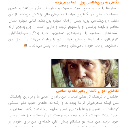
اهی به روان‌شناسی پول | ایما موسی‌زاده
سان‌ها با ترس، طمع، امید، حسرت و مقایسه زندگی می‌کنند و همین
ساسات، حتی در آگاه‌ترین افراد، تصمیم‌های مالی را شکل می‌دهد. از این
ظر، «روان‌شناسی پول» بیش از آنکه درباره پول باشد، کتابی درباره انسان
اصر و رابطه پرتنش او با مفهوم ثروت و دارایی است... اوزل به‌جای ارائه
خه‌های مستقیم یا توصیه‌های دستوری، تجربه زندگی سرمایه‌گذاران،
رآفرینان، میلیاردرها و حتی افراد عادی را روایت می‌کند و از دل این
ستان‌ها روایت خود را برمی‌سازد و بحث را به پیش می‌راند
...
اضای اخوان ثالث از رهبر انقلاب اسلامی
گیدن با فرهنگ کار عبثی است... این برادران آریایی ما و برادران وایکینگ،
ل اینکه سحرخیزتر از ما بوده‌اند و رفته‌اند جاهای خوب دنیا مسکن
ده‌اند... ما همین چیزها را نداریم. کسی نداریم از ما انتقاد بکند... استالین با
ود اینکه خودش گرجی بود، می‌خواست در گرجستان نیز همه روسی
ف بزنند...من میرم رو میندازم پیش آقای خامنه‌ای، من برای خودم رو