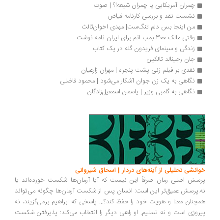
چمران آمریکایی یا چمران شیعه!؟ | صوت
نشست نقد و بررسی کارنامه فیاض
من اينجا بس دلم تنگ‌ست| مهدی اخوان‌ثالث
وقتی مالک 300 بمب اتم برای ایران نامه نوشت
زندگی و سینمای فریدون گله در یک کتاب
جان رجینالد تالکین
نقدی بر فیلم زنی پشت پنجره | مهران زارعیان
نگاهی به یک زن جوان آشکار می‌شود | محمود فاضلی
نگاهی به گامبی وزیر | یاسمن اسمعیل‌زادگان
انشی تحلیلی از آینه‌های دردار | اسحاق شیروانی
سش اصلی رمان صرفاً این نیست که آیا آرمان‌ها شکست خورده‌اند یا
.پرسش عمیق‌تر این است: انسان پس از شکست آرمان‌ها چگونه می‌تواند
چنان معنا و هویت خود را حفظ کند؟... پاسخی که ابراهیم برمی‌گزیند، نه
روزی است و نه تسلیم. او راهی دیگر را انتخاب می‌کند: پذیرفتن شکست