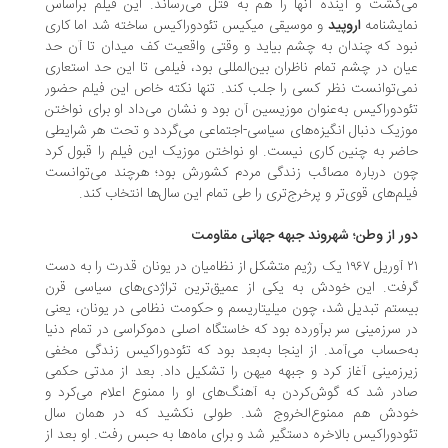
‌کشت و آینده آنها را هم به قتل می‌رساند. این فیلم براساس
ایشنامه
اروپید
و موسیقی میکیس تئودوراکیس ساخته شد اما کاری
ود که چندان به چشم بیاید و وقتی واقعیت کف میدان تا آن حد
ان در چشم تمام ناظران بین‌المللی بود، فیلمی تا این حد استعاری
ی‌توانست نظر کسی را جلب کند. تنها نکته خاص این فیلم حضور
ودوراکیس به‌عنوان موزیسین آن بود و نشان می‌داد او برای نواختن
زیک دنبال‌ انگیزه‌های سیاسی-اجتماعی می‌گردد و تحت هر شرایطی
ضر به چنین کاری نیست. او نواختن موزیک این فیلم را قبول کرد
ن درباره مصائب زندگی مردم کشورش بود؛ هرچند می‌توانست
لم‌های قوی‌تر و پرخرج‌تری را طی تمام این سال‌ها انتخاب کند.
ر از وطن؛ شهروند جبهه جهانی مقاومت
۲۱ آوریل ۱۹۶۷ یک رژیم متشکل از نظامیان در یونان قدرت را به دست
فت. این خودش به یکی از عمیق‌ترین تراژدی‌های سیاسی قرن
ستم تبدیل شد، چون میلیتاریسم و حکومت نظامی در یونان، یعنی
 سرزمینی سر برآورده بود که خاستگاه اصلی دموکراسی در تمام دنیا
‌حساب می‌آمد. از اینجا به‌بعد بود که تئودوراکیس زندگی مخفی
رزمینی آغاز کرد و جبهه میهن را تشکیل داد. بعد از مدتی حکمی
در شد که گوش‌کردن به آهنگ‌های او را ممنوع اعلام می‌کرد و
دش هم ممنوع‌الخروج شد. طولی نکشید که در همان سال
ودوراکیس بالاخره دستگیر شد و برای ماه‌ها به حبس رفت. او بعد از