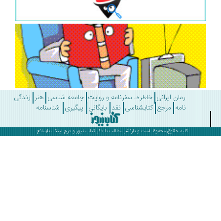
رمان ایرانی
خاطره، سفرنامه و روایت
جامعه شناسی
هنر
زندگی
نامه
مرجع
کتابشناسی
نقد
بایگانی
پیگیری
شناسنامه
کلیه حقوق محفوظ است و بازنشر مطالب با ذکر
کتاب نیوز
و درج لینک، بلامانع .