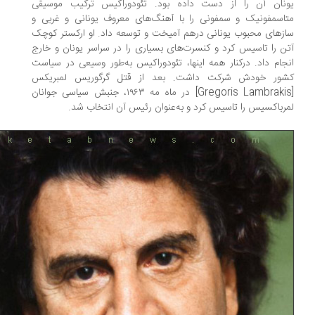
نان آن را از دست داده بود. تئودوراکیس ترکیب موسیقی
اسمفونیک و سمفونی را با آهنگ‌های معروف یونانی و غربی و
زهای محبوب یونانی درهم آمیخت و توسعه داد. او ارکستر کوچک
ن را تاسیس کرد و کنسرت‌های بسیاری را در سراسر یونان و خارج
جام داد. درکنار همه اینها، تئودوراکیس به‌طور وسیعی در سیاست
ور خودش شرکت داشت. بعد از قتل گرگوریس لمبریکس
[Gregoris Lambrakis] در ماه مه ۱۹۶۳، جنبش سیاسی جوانان
رباکسیس را تاسیس کرد و به‌عنوان رئیس آن انتخاب شد.