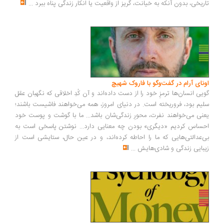
ریخی، بدون آنکه به خیانت، گریز از واقعیت یا انکار زندگی پناه ببرد
...
ونای آرام در گفت‌وگو با فاروک شهیچ
یی انسان‌ها ترمزِ خود را از دست داده‌اند و آن کُدِ اخلاقی که نگهبان عقل
یم بود، فروریخته است. در دنیای امروز، همه می‌خواهند فاشیست باشند؛
نی می‌خواهند نفرت، محورِ زندگی‌شان باشد... ما با گوشت و پوست خود
ساس کردیم «دیگری» بودن چه معنایی دارد... نوشتن پاسخی است به
‌عدالتی‌هایی که ما را احاطه کرده‌اند، و در عین حال، ستایشی است از
بایی زندگی و شادی‌هایش
...