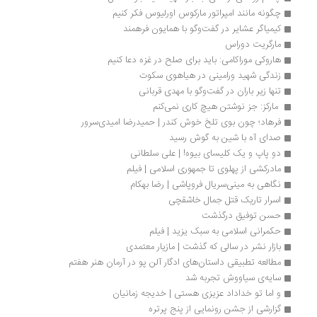
چگونه مانند امپراتور مارکوس اورلیوس فکر کنیم
کیمیاگر عشایر در گفت‌وگو با همایون فرهمند
مارگریت دوراس
هاروکی موراکامی: باید برای صلح در غزه دعا کنیم
زندگی شهید ورامینی در هیاهوی سکوت
تنها زیر باران در گفت‌وگو با مهدی قربانی
 مارکز: جز نوشتن هیچ کاری نمی‌کنم 
فرهاد؛ چون بوی تلخ خوش کندر | حمیدرضا امیدی‌سرور
صدای آه با شین به گوش رسید
دو پاپ و یک کلیسای بیوه! | علی سلطانی
مادرکشی از پهلوی تا جمهوری اسلامی | فیلم
نگاهی به مینی‌سریال فروپاشی | رضا بهکام
اسرار تاریک قتل جمال خاشقچی
حسن توفیق درگذشت
حکمرانی اسلامی به سبک یزید | فیلم
بازار نشر در سالی که گذشت | مازیار معتمدی
مطالعه تطبیقی داستان‌های ادگار آلن پو در آرمان هنر هفتم 
سایه‌ی سیاووش تجربه شد
و اما تو خداداد عزیزی هستی | خدیجه زمانیان
گزارشی از جشن رونمایی از پنج پرتره