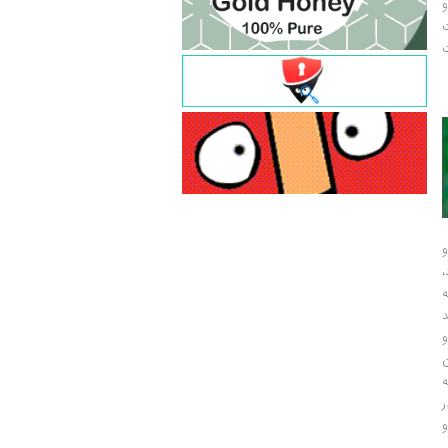
و
ت
ت
و
و
ر