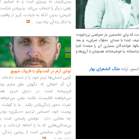
برمی‌گزیند، نه پیروزی است و نه تسلیم. ا
راهی دیگر را انتخاب می‌کند: پذیرفتن شکس
تاریخی، بدون آنکه به خیانت، گریز از واقعی
یا انکار زندگی پناه ببرد
...
ست که برای نخستین بار «مرتضی نی‌داوود»
یف ابتدا با صدای «ملوک ضرابی» و بعد
لها، خوانندگان بسیاری آن را مجددا اجرا
متاسفانه یا خوشبختانه همچنان با آرزوها و
نسور ترانه
ملک الشعرای بهار
:
اونای آرام در گفت‌وگو با فاروک شهیچ‭
گویی انسان‌ها ترمزِ خود را از دست داده‌اند 
آن کُدِ اخلاقی که نگهبان عقل سلیم بود،
فروریخته است. در دنیای امروز، همه
می‌خواهند فاشیست باشند؛ یعنی می‌خواهند
نفرت، محورِ زندگی‌شان باشد... ما با گوشت 
پوست خود احساس کردیم «دیگری» بودن
چه معنایی دارد... نوشتن پاسخی است به
بی‌عدالتی‌هایی که ما را احاطه کرده‌اند، و د
عین حال، ستایشی است از زیبایی زندگی و