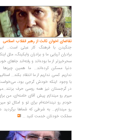
تقاضای اخوان ثالث از رهبر انقلاب اسلامی
جنگیدن با فرهنگ کار عبثی است... این
برادران آریایی ما و برادران وایکینگ، مثل اینک
سحرخیزتر از ما بوده‌اند و رفته‌اند جاهای خو
دنیا مسکن کرده‌اند... ما همین چیزها را
نداریم. کسی نداریم از ما انتقاد بکند... استالی
با وجود اینکه خودش گرجی بود، می‌خواست
در گرجستان نیز همه روسی حرف بزنند...من
میرم رو میندازم پیش آقای خامنه‌ای، من برا
خودم رو نینداخته‌ام برای تو و امثال تو میر
رو میندازم... به شرطی که شماها برگردید د
مملکت خودتان خدمت کنید
...