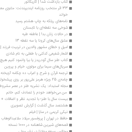
کتاب بازداشت شد! | کاریکاتور
خواند
نامه‌های ریلکه به چاپ هشتم رسید
شوخی سه نقطه‌ای با تابستان
در حالات زنان بد! | عاطفه طیه
عشق سال‌های ‌کرونا یا سه نقطه 13
امیل و خطای مشهور والدین در تربیت فرزند 
اشعار شفیعی کدکنی با طفلی به نام شادی
کتاب طنز سال گودریدز یا بیا وانمود کنیم هیچ 
سریال‌های سیما برای مولوی، خیام و پروین 
ترجمه قرآن و شرح و اعراب ده چکامه آویخته
چامه‌ی 25 ویژه هرمز علی‌پور بر روی پیشخوان
مجله استبداد: یک نشریه طنز در عصر مشروط
 من می‌خواهد خودم را تصادف کنم، خانم 
بیست سال با طنز؛ با تجدید نظر و اضافات +
هشتصد سال گذشت | گزارش تصویری
نیکی کریمی در سارا | فیلم
حافظ در تهران | پروفسور میلاد ملاعبدالوهاب
قصه‌های شیرین شاهنامه در 1000 نسخه 
مجالس سبعه مولانا در نشر مولی