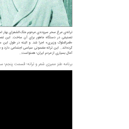
ترانه‌ی مرغ سحر سروده‌ی مرحوم ملک‌الشعرای بهار ا
تصنیفی در دستگاه ماهور برای آن ساخت. این تصن
«قمرالملوک وزیری» اجرا شد. و البته در طول این سا
کرده‌اند... این ترانه مضمونی سیاسی اجتماعی دارد و 
آمال بسیاری از مردم ایران؛ همنواست...
برنامه طنز ممیزی شعر و ترانه؛ قسمت پنجم؛ سا