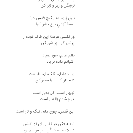
بَرشِکَن و زیر و زِبَر کن
بلبلِ پَربسته ز کنجِ قفس درآ
نغمهٔ آزادیِ نوع بشر سَرا
وَز نفسی عرصهٔ این خاک توده را
پرشرر کن، پر شرر کن
ظلم ظالم، جور صیاد
آشیانم داده بر باد
ای خدا، ای فلک، ای طبیعت
شام تاریک ما را سحر کن
نوبهار است، گل به‌بار است
ابر چشمم ژاله‌بار است
این قفس، چون دلم، تنگ و تار است
شعله فکن در قفس ای آهِ آتشین
دستِ طبیعت گُلِ عمر مرا مچین