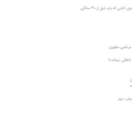
33 اثر منتخب روزنامه ایندیپندنت: مثنوی معنوی کتابی که باید قبل از 30 سالگی 
| مرتضی مطهری
اتفاقی نیفتاده!
ه
 چاپ دوم