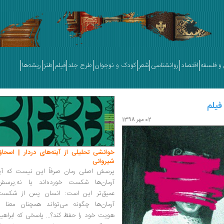
و فلسفه
اقتصاد
روانشناسی
شعر
کودک و نوجوان
طرح جلد
فیلم
طنز
ریشه‌ها
فیلم
02 مهر 1398
خوانشی تحلیلی از آینه‌های دردار | اسحاق
شیروانی
پرسش اصلی رمان صرفاً این نیست که آیا
آرمان‌ها شکست خورده‌اند یا نه.پرسش
عمیق‌تر این است: انسان پس از شکست
آرمان‌ها چگونه می‌تواند همچنان معنا و
هویت خود را حفظ کند؟... پاسخی که ابراهی