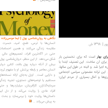
شادی‌هایش
...
نگاهی به روان‌شناسی پول | ایما موسی‌زاده
انسان‌ها با ترس، طمع، امید، حسرت و
1398 ش.
مقایسه زندگی می‌کنند و همین احساسات،
حتی در آگاه‌ترین افراد، تصمیم‌های مالی ر
ای بهار
است که برای نخستین بار
شکل می‌دهد. از این منظر، «روان‌شناسی پول
برای آن ساخت. این تصنیف ابتدا با
بیش از آنکه درباره پول باشد، کتابی دربار
اجرا شد. و البته در طول این سالها،
انسان معاصر و رابطه پرتنش او با مفهوم ثرو
... این ترانه مضمونی سیاسی اجتماعی
و دارایی است... اوزل به‌جای ارائه نسخه‌ها
زوها و آمال بسیاری از مردم ایران؛
مستقیم یا توصیه‌های دستوری، تجربه زندگی
سرمایه‌گذاران، کارآفرینان، میلیاردرها و حت
افراد عادی را روایت می‌کند و از دل این
داستان‌ها روایت خود را برمی‌سازد و بحث ر
به پیش می‌راند
...