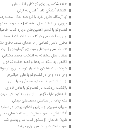
هفته شکسپیر برای کودکان انگلستان
 انتشار "بندگی نامه" اقبال به ترکی 
آیا آرامگاه «فروزانفر» را فروخته‌اند؟! | محمد
مروری بر هفتاد سال عاشقانه | حمیدرضا امیدی
گفت‌وگو با قاسم آهنین‌جان درباره کتاب خاطر
 پروین اعتصامی در کتاب ماه ادبیات فلسفه 
مخزن‌الاسرار نظامی را با صدای ساعد باقری بش
کتاب‌شناسی سیدعلی موسوی گرمارودی | مرضی
هفتاد سال عاشقانه به انتخاب محمد مختاری 
نگاهی به ملکه سایه‌ها و قصه هفت کلاغون | غ
خودت را تماشا کن یا اسرارالتوحید برای نوجوان
وای ددم وای در گفت‌وگو با علی خزائی‌فر
از سناباد شعر تا زمانه‌ی محدثی خراسانی
بازگشت زردشت در گفت‌وگو با عادل قادری
نامه‌های عارف قزوینی این بار به کوشش مهد
یک چامه در ستایش محمدعلی بهمنی
سهراب سپهری و نازنین نظام‌شهیدی در شماره 14 وزن ‌دنیا
تُلشَه مَثَل یا ضرب‌المثل‌ها و حکایت‌های مح
تاریخ خاندان آل‌مذکور کتاب سال بوشهر شد
ضرب المثل‌های خیس برای بچه‌ها