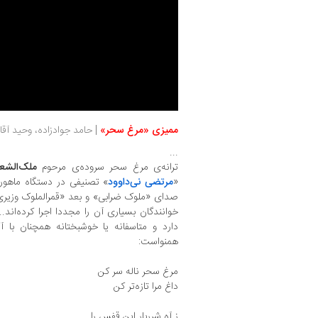
ممیزی «مرغ سحر»
| حامد جوادزاده، وحید آقاپور | 
...
ترانه‌ی مرغ سحر سروده‌ی مرحوم
ملک‌الشعر
«
مرتضی نی‌داوود
» تصنیفی در دستگاه ماهور 
صدای «ملوک ضرابی» و بعد «قمرالملوک وزیری» 
خوانندگان بسیاری آن را مجددا اجرا کرده‌اند
دارد و متاسفانه یا خوشبختانه همچنان با آر
همنواست:
مرغ سحر ناله سر کن
داغ مرا تازه‌تر کن
ز آهِ شرربار این قفس را