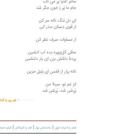
ساغر اغنیا پُر میِ ناب
جام ما پُر ز خون جگر شد
ای دل تنگ ناله سر کن
از قوی دستان حذر کن
از مساوات صرف نظر کن
ساقی گل‌چهره بده آب آتشین
پردهٔ دلکش بزن ای یار دلنشین
ناله برآر از قفس ای بلبل حزین
کز غم تو، سینهٔ من
پُرشرر شد، پُرشرر شد
.
...............
هر روز با کت
|
|
|
شعر و ادبیات کهن
محمدتقی بهار
طنز و کاریکاتور
فیلم، صوت