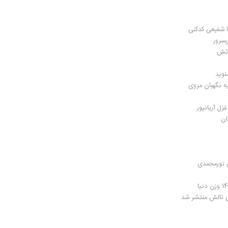
رضا شفیعی کدکنی
‌سرور
اتش
نوید
ه نگهبان مروی
زل آریانپور
ان
ی نورمحمدی
لی تالش منتشر شد