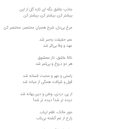
جانبِ عاشق نِگَه ای تازه گل از این
بیشتر کن، بیشتر کن، بیشتر کن
مرغ بی‌دل، شرح هجران مختصر، مختصر کن
عمر حقیقت به‌سر شد
عهد و وفا بی‌اثر شد
نالهٔ عاشق، ناز معشوق
هر دو دروغ و بی‌ثمر شد
راستی و مهر و محبت فسانه شد
قول و شرافت همگی از میانه شد
از پی دزدی، وطن و دین بهانه شد
دیده تر شد! دیده تر شد!
جور مالک، ظلم ارباب
زارع از غم گشته بی‌تاب