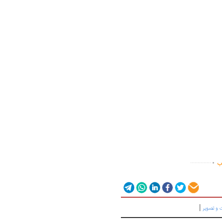
.
..............
اب
|
 و تصویر