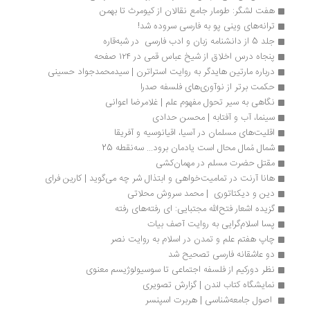
هفت لشگر: طومار جامع نقالان از کیومرث تا بهمن
ترانه‌های وینی پو به فارسی سروده شد!
جلد 5 از دانشنامه زبان و ادب فارسی  در شبه‌قاره
پنجاه درس اخلاق از شیخ عباس قمی در ۱۲۴ صفحه
درباره مارتین هایدگر به روایت استراترن | سیدمحمدجواد حسینی
حکمت برتر از نوآوری‌های فلسفه صدرا
نگاهی به سیر تحول مفهوم علم | غلامرضا‭ ‬اعوانی
سینما، آب و آفتابه | محسن حدادی
اقلیت‌های مسلمان در آسیا، اقیانوسیه و آفریقا
شمال مُمال محال است یادمان برود... سه‌نقطه 25
مقتل حضرت مسلم‌ در مهمان‌کشی
هانا آرنت در تمامیت‌خواهی و ابتذال شر چه می‌گوید | کارین فرای
دین و دیکتاتوری  | محمد سروش محلاتی
گزیده اشعار فتح‌الله مجتبایی: ای رفته‌های رفته
پسا اسلام‌گرایی به روایت آصف بیات
چاپ هفتم علم و تمدن در اسلام به روایت نصر
دو عاشقانه فارسی تصحیح شد
نظر دورکیم از فلسفه اجتماعی تا سوسیولوژیسم معنوی
نمایشگاه کتاب لندن | گزارش تصویری
 اصول جامعه‌شناسی | هربرت اسپنسر