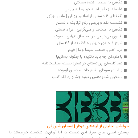
نگاهی به سیمیا | زهره مسکنی
18مقاله از نذیر احمد درباره قند پارسی
آتلانتا یا 6 داستان از اساطیر یونان | مانی مهرآور
نشست نقد و بررسی رنج تراژیک دانستن
نگاهی به ملت‌ها و ملی‌گرایی | فرزاد نعمتی
طاعون بی‌خوابی در صد سال تنهایی | صوت
شرح 6 جلدی دیوان حافظ بعد از 38 سال 
مرد آهنی، صنعت سینما و ما | فیلم
با مغزمان چه باید بکنیم؟ یا چگونه بسازیم!
نقد کلیسای پروتستان در شماره بیستم سیاست‌نامه
و اما در سودای نظام داد | محسن آزموده
منتخبان شانزدهمین دوره جشنواره نقد کتاب
انشی تحلیلی از آینه‌های دردار | اسحاق شیروانی
سش اصلی رمان صرفاً این نیست که آیا آرمان‌ها شکست خورده‌اند یا