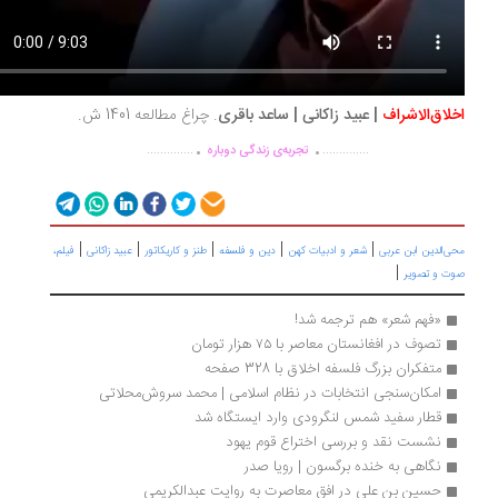
لاق‌الاشراف
| عبید زاکانی | ساعد باقری
. چراغ مطالعه 1401 ش.
.
.
..............
..............
تجربه‌ی زندگی دوباره
|
|
|
|
|
ی‌الدین ابن عربی
شعر و ادبیات کهن
دین و فلسفه
طنز و کاریکاتور
عبید زاکانی
فیلم،
|
ت و تصویر
«فهم شعر» هم ترجمه شد!
تصوف در افغانستان معاصر با ۷۵ هزار تومان
متفکران بزرگ فلسفه اخلاق با 328 صفحه
امکان‌سنجی انتخابات در نظام‌ اسلامی | محمد سروش‌محلاتی
قطار سفید شمس لنگرودی وارد ایستگاه شد
نشست نقد و بررسی اختراع قوم یهود
نگاهی به خنده برگسون | رويا صدر
حسین بن علی در افق معاصرت به روایت عبدالکریمی