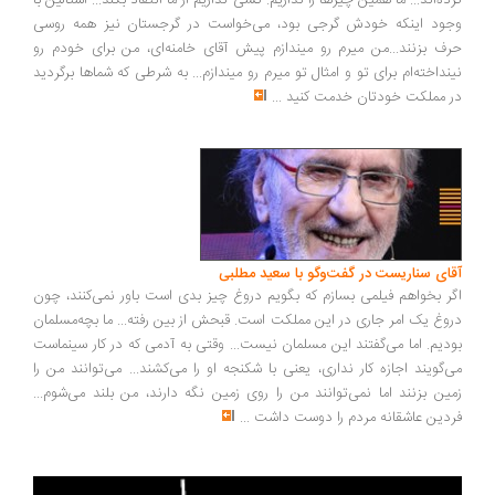
ده‌اند... ما همین چیزها را نداریم. کسی نداریم از ما انتقاد بکند... استالین با
ود اینکه خودش گرجی بود، می‌خواست در گرجستان نیز همه روسی
ف بزنند...من میرم رو میندازم پیش آقای خامنه‌ای، من برای خودم رو
نداخته‌ام برای تو و امثال تو میرم رو میندازم... به شرطی که شماها برگردید
 مملکت خودتان خدمت کنید
...
ای سناریست در گفت‌وگو با سعید مطلبی
ر بخواهم فیلمی بسازم که بگویم دروغ چیز بدی است باور نمی‌کنند، چون
وغ یک امر جاری در این مملکت است. قبحش از بین رفته... ما بچه‌مسلمان
دیم. اما می‌گفتند این مسلمان نیست... وقتی به آدمی که در کار سینماست
‌گویند اجازه کار نداری، یعنی با شکنجه او را می‌کشند... می‌توانند من را
ین بزنند اما نمی‌توانند من را روی زمین نگه دارند، من بلند می‌شوم...
دین عاشقانه مردم را دوست داشت
...