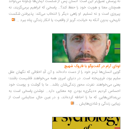
.پرسش عمیق‌تر این است: انسان پس از شکست آرمان‌ها چگونه می‌تواند
چنان معنا و هویت خود را حفظ کند؟... پاسخی که ابراهیم برمی‌گزیند، نه
روزی است و نه تسلیم. او راهی دیگر را انتخاب می‌کند: پذیرفتن شکست
ریخی، بدون آنکه به خیانت، گریز از واقعیت یا انکار زندگی پناه ببرد
...
ونای آرام در گفت‌وگو با فاروک شهیچ
یی انسان‌ها ترمزِ خود را از دست داده‌اند و آن کُدِ اخلاقی که نگهبان عقل
یم بود، فروریخته است. در دنیای امروز، همه می‌خواهند فاشیست باشند؛
نی می‌خواهند نفرت، محورِ زندگی‌شان باشد... ما با گوشت و پوست خود
ساس کردیم «دیگری» بودن چه معنایی دارد... نوشتن پاسخی است به
‌عدالتی‌هایی که ما را احاطه کرده‌اند، و در عین حال، ستایشی است از
بایی زندگی و شادی‌هایش
...