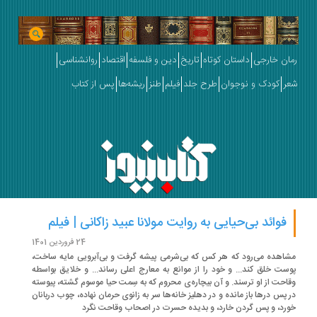
ان خارجی
داستان کوتاه
تاریخ
دین و فلسفه
اقتصاد
روانشناسی
ر
کودک و نوجوان
طرح جلد
فیلم
طنز
ریشه‌ها
پس از کتاب
فوائد بی‌حیایی به روایت مولانا عبید زاکانی | فیلم
24 فروردین 1401
اهده می‌رود که هر کس که بی‌شرمی پیشه گرفت و بی‌آبرویی مایه ساخت،
ست خلق کند... و خود را از موانع به معارج اعلی رساند... و خلایق بواسطه
احت از او ترسند. و آن بیچاره‌ی محروم که به سِمت حیا موسوم گشته، پیوسته
 پس درها باز مانده و در دهلیز خانه‌ها سر به زانوی حرمان نهاده، چوب دربانان
رد، و پس گردن خارد، و بدیده حسرت در اصحاب وقاحت نگرد