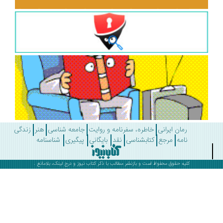
رمان ایرانی
خاطره، سفرنامه و روایت
جامعه شناسی
هنر
زندگی
نامه
مرجع
کتابشناسی
نقد
بایگانی
پیگیری
شناسنامه
کلیه حقوق محفوظ است و بازنشر مطالب با ذکر
کتاب نیوز
و درج لینک، بلامانع .